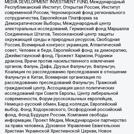
MEDIA DEVELOPMENT INVESTMENT FUND, Международный
Республиканский Институт, Открытая Россия, Институт
современной России, Черноморский фонд регионального
сотрудничества, Европейская Платформа за
Демократические Выборы, Международный центр
электоральных исследований, Германский фонд Маршалла
Соединенных Штатов, Тихоокеанский центр защиты
окружающей среды и природных ресурсов, Свободная
Россия, Всемирный конгресс украинцев, Атлантический
совет, Человек в беде, Европейский фонд за демократию,
Джеймстаунский фонд, Прожект Хармони, Родники
дракона, Врачи против насильственного извлечения
органов, Фалунь Дафа, Друзья Фалуньгун, Фалуньгун,
Коалиция по расследованию преследования в отношении
Фалуньгун в Китае, Всемирная организация по
расследованию преследований Фалуньгун, Пражский
гражданский центр, Ассоциация школ политических
исследований при Совете Европы, Центр либеральной
современности, Форум русскоязычных европейцев,
Немецко-русский обмен, Бард колледж, Европейский
выбор, Фонд Ходорковского, Оксфордский российский
фонд, Фонд Будущее России, Компания свободы
информации, Проект Медиа, Международное партнерство
за права человека, Духовное Управление Евангельских
Христиан Украинской Христианской Церкви, Новое