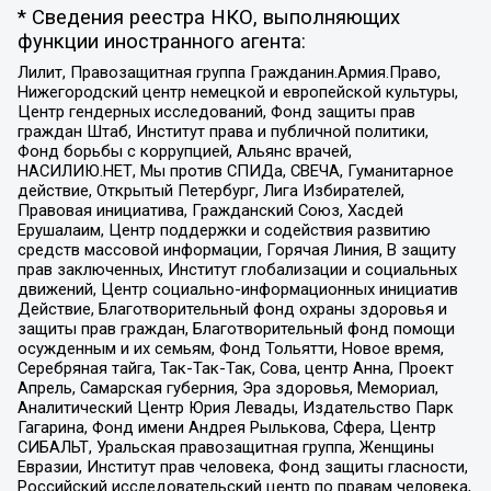
* Сведения реестра НКО, выполняющих
функции иностранного агента:
Лилит, Правозащитная группа Гражданин.Армия.Право,
Нижегородский центр немецкой и европейской культуры,
Центр гендерных исследований, Фонд защиты прав
граждан Штаб, Институт права и публичной политики,
Фонд борьбы с коррупцией, Альянс врачей,
НАСИЛИЮ.НЕТ, Мы против СПИДа, СВЕЧА, Гуманитарное
действие, Открытый Петербург, Лига Избирателей,
Правовая инициатива, Гражданский Союз, Хасдей
Ерушалаим, Центр поддержки и содействия развитию
средств массовой информации, Горячая Линия, В защиту
прав заключенных, Институт глобализации и социальных
движений, Центр социально-информационных инициатив
Действие, Благотворительный фонд охраны здоровья и
защиты прав граждан, Благотворительный фонд помощи
осужденным и их семьям, Фонд Тольятти, Новое время,
Серебряная тайга, Так-Так-Так, Сова, центр Анна, Проект
Апрель, Самарская губерния, Эра здоровья, Мемориал,
Аналитический Центр Юрия Левады, Издательство Парк
Гагарина, Фонд имени Андрея Рылькова, Сфера, Центр
СИБАЛЬТ, Уральская правозащитная группа, Женщины
Евразии, Институт прав человека, Фонд защиты гласности,
Российский исследовательский центр по правам человека,