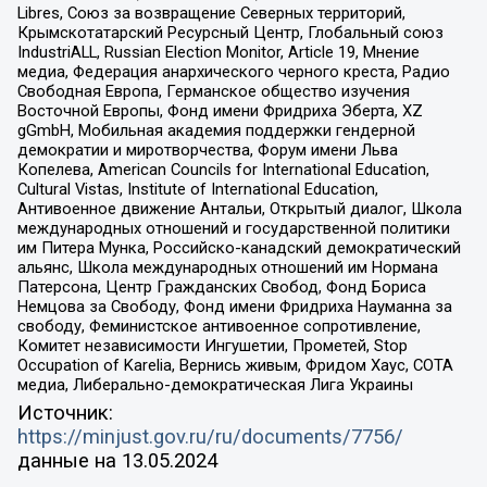
Libres, Союз за возвращение Северных территорий,
Крымскотатарский Ресурсный Центр, Глобальный союз
IndustriALL, Russian Election Monitor, Article 19, Мнение
медиа, Федерация анархического черного креста, Радио
Свободная Европа, Германское общество изучения
Восточной Европы, Фонд имени Фридриха Эберта, XZ
gGmbH, Мобильная академия поддержки гендерной
демократии и миротворчества, Форум имени Льва
Копелева, American Councils for International Education,
Cultural Vistas, Institute of International Education,
Антивоенное движение Антальи, Открытый диалог, Школа
международных отношений и государственной политики
им Питера Мунка, Российско-канадский демократический
альянс, Школа международных отношений им Нормана
Патерсона, Центр Гражданских Свобод, Фонд Бориса
Немцова за Свободу, Фонд имени Фридриха Науманна за
свободу, Феминистское антивоенное сопротивление,
Комитет независимости Ингушетии, Прометей, Stop
Occupation of Karelia, Вернись живым, Фридом Хаус, СОТА
медиа, Либерально-демократическая Лига Украины
Источник:
https://minjust.gov.ru/ru/documents/7756/
данные на
13.05.2024