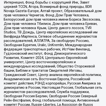
Интернешнл, Фонд борьбы с коррупцией Инк, Завет
церквей TCCN, Агора, Всемирный фонд природы, BDR
Novaja Gazeta-Europe, Алтай проект, Образовательный дом
прав человека Чернигов, Фонд Дом Прав Человека,
Белорусский дом прав человека имени Бориса Звозскова,
Дом прав человека Тбилиси, Дом прав человека Ереван,
Дом прав человека Крым, Центр дикого лосося, TVR
Studios, ТВ Дождь, Центр европейских исследований им
Вилфрида Мартенса, Сетевое объединение журналистов
расследователей, АЛЛАТРА, За свободную Россию,
Свободная Бурятия, Uralic, UnKremlin, Международная
федерация транспортных рабочих, ИстЧам Финланд,
Гудзоновский институт, Фонд Демократического
Развития, Комитет-2024, Центрально-Европейский
университет, Центр восточноевропейских и
международных исследований, Общество Сторожевой
башни, Библии и трактатов Свидетелей Иеговы,
Гражданский Совет, Центр анализа европейской политики,
Академическая сеть Восточная Европа, Российский
комитет действия, РЭНД корпорейшн, Русская Америка за
демократию в России, Настоящая Россия, Глобальная сеть
журналистов-расследователей, Служба поддержки,
Свободная Россия Берлин, Свободная Россия Северный
Рейн-Вестфалия, Фонд глобальной помощи, Антивоенный
комитет России, Russie-Libertes, La Asocicion de Rusos