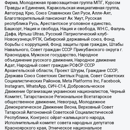
Фирма, Молодежная правозащитная группа МПГ, Курсом
Правды и Единения, Каракольская инициативная группа,
Автоград Крю, Союз Славянских Сил Руси, Алля-Аят,
Благотворительный пансионат Ак Умут, Русская
республика Русь, Арестантское уголовное единство,
Башкорт, Нация и свобода, Нация и свобода, W.H.С., Фалунь
Дафа, Иртыш Ultras, Русский Патриотический клуб-
Новокузнецк/РПК, Сибирский державный союз, Фонд
борьбы с коррупцией, Фонд защиты прав граждан, Штабы
Навального, Совет граждан СССР Прикубанского округа г.
Краснодара, Мужское государство, Народное
объединение русского движения, Народное движение
Адат, Народный совет граждан РСФСР СССР
Архангельской области, Проект Штурм, Граждане СССР,
Держава Союз Советских Светлых Родов, Совет Советских
Социалистических Районов, Meta Platforms Inc, Facebook,
Instagram, WhatsApp, СИЧ-С14, Добровольческое
Движение Организации украинских националистов, Черный
Комитет, Татарстанское Региональное Всетатарское
общественное движение, Невоград, Молодежное
Демократическое Движение Весна, Верховный Совет
Татарской Автономной Советской Социалистической
Республики, Конгресс ойрат-калмыцкого народа,
Исполнительный комитет совета народных депутатов
Красноярского края, Этническое национальное