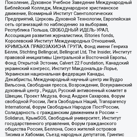
Поколение, Духовное Учебное Заведение Международный
Библейский Колледж, Международное христианское
движение, Всемирный Институт Саентологических
Предприятий, Церковь Духовной Технологии, Европейская
сеть организаций по наблюдению за выборами,
Республика Польша, СВОБОДНЫЙ ИДЕЛЬ-УРАЛ,
Ассоциация развития журналистики, IStories fonds,
Королевский Институт Международных Отношений,
КРИМСЬКА ПРАВОЗАХИСНА ГРУПА, Фонд имени Генриха
Бёлля, Stichting Bellingcat, Bellingcat Ltd, The Insider, Институт
правовой инициативы Центральной и Восточной Европы,
Фонд Открытой Эстонии, Calvert 22 Foundation, Канадский
украинский конгресс, Институт Макдональда-Лорье,
Украинская национальная федерация Канады,
Декабристы, Международный научный центр им Вудро
Вильсона, Свободная пресса, Возрождение, Всеукраинский
духовный центр , Риддл, Русский антивоенный комитет в
Швеции, Проект Медуза, Фонд Андрея Сахарова, Форум
свободной России, Лига Свободных Наций, Transparеncy
International, Форум Свободных Народов ПостРоссии,
Солидарность с гражданским движением в России –
Solidarus, КрымSOS, Свободный университет, Институт
государственного управления, Форум гражданского
общества Россия, Беллона, Союз жителей островов
Тисима и Хабомаи, Съезд народных депутатов, Гринпис