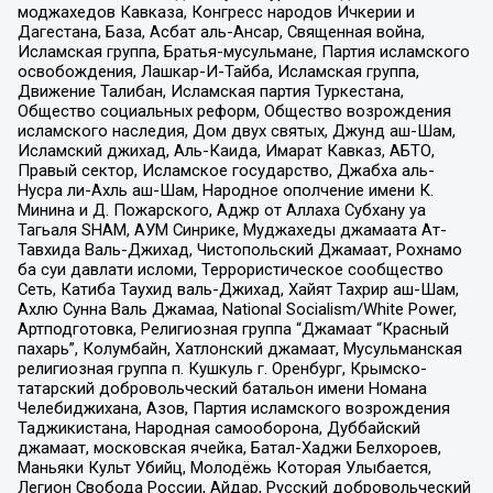
моджахедов Кавказа, Конгресс народов Ичкерии и
Дагестана, База, Асбат аль-Ансар, Священная война,
Исламская группа, Братья-мусульмане, Партия исламского
освобождения, Лашкар-И-Тайба, Исламская группа,
Движение Талибан, Исламская партия Туркестана,
Общество социальных реформ, Общество возрождения
исламского наследия, Дом двух святых, Джунд аш-Шам,
Исламский джихад, Аль-Каида, Имарат Кавказ, АБТО,
Правый сектор, Исламское государство, Джабха аль-
Нусра ли-Ахль аш-Шам, Народное ополчение имени К.
Минина и Д. Пожарского, Аджр от Аллаха Субхану уа
Тагьаля SHAM, АУМ Синрике, Муджахеды джамаата Ат-
Тавхида Валь-Джихад, Чистопольский Джамаат, Рохнамо
ба суи давлати исломи, Террористическое сообщество
Сеть, Катиба Таухид валь-Джихад, Хайят Тахрир аш-Шам,
Ахлю Сунна Валь Джамаа, National Socialism/White Power,
Артподготовка, Религиозная группа “Джамаат “Красный
пахарь”, Колумбайн, Хатлонский джамаат, Мусульманская
религиозная группа п. Кушкуль г. Оренбург, Крымско-
татарский добровольческий батальон имени Номана
Челебиджихана, Азов, Партия исламского возрождения
Таджикистана, Народная самооборона, Дуббайский
джамаат, московская ячейка, Батал-Хаджи Белхороев,
Маньяки Культ Убийц, Молодёжь Которая Улыбается,
Легион Свобода России, Айдар, Русский добровольческий