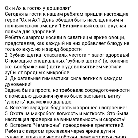
Ох и Ах в гостях у дошколят"
Сегодня в гости к нашим ребятам пришли настоящие
герои "Ох и Ах"! День обещал быть насыщенным и
полным ярких эмоций!1.Витаминный салат: вкусная
польза для здоровья!
Ребята с азартом носили в салатницы яркие овощи,
представляя, как каждый из них добавляет блюду не
только вкус, но и заряд бодрости.
2. Зубная щетка- спасатель: чистота – залог здоровья!
С помощью специальных "зубных щеток" (и, конечно
же, воображения!) дети с удовольствием чистили
зубы от вредных микробов.
3. Дыхательная гимнастика: сила легких в каждом
дуновении!
Задача была проста, но требовала сосредоточенности:
с помощью дыхания нужно было заставить ватку
"улететь" как можно дальше.
4. Веселая зарядка: бодрость и хорошее настроение!
5. Охота на микробов: ловкость и меткость. Это была
настоящая проверка на внимательность и скорость!
6. Эстафета "Чемпионы": преодоление препятствий.
Ребята с азартом пролезали через яркие дуги и
туннели, прыгали через обручи, демонстрируя свою