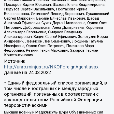
Прохоров Вадим Юрьевич, Шахова Елена Владимировна,
Подузов Сергей Васильевич, Протасова Ирина
Вячеславовна, Литинский Леонид Борисович, Лукашевский
Сергей Маркович, Бахмин Вячеслав Иванович, Шабад
Анатолий Ефимович, Сухих Дарья Николаевна, Орлов Олег
Петрович, Добровольская Анна Дмитриевна, Королева
Александра Евгеньевна, Смирнов Владимир
Александрович, Вицин Сергей Ефимович, Золотухин Борис
Андреевич, Левинсон Лев Семенович, Локшина Татьяна
Иосифовна, Орлов Олег Петрович, Полякова Мара
Федоровна, Резник Генри Маркович, Захаров Герман
Константинович
Источник:
http://unro.minjust.ru/NKOForeignAgent.aspx
данные на
24.03.2022
* Единый федеральный список организаций, в
том числе иностранных и международных
организаций, признанных в соответствии с
законодательством Российской Федерации
террористическими:
Высший военный Маджлисуль Шура Объединенных сил