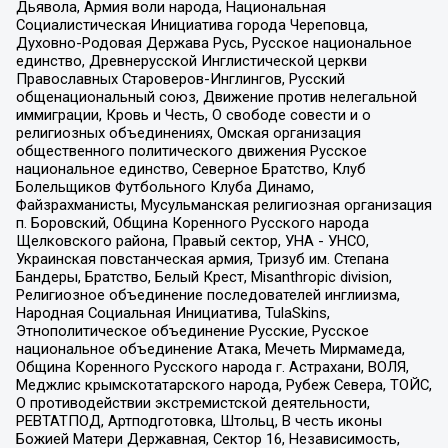
Дьявола, Армия воли народа, Национальная
Социалистическая Инициатива города Череповца,
Духовно-Родовая Держава Русь, Русское национальное
единство, Древнерусской Инглистической церкви
Православных Староверов-Инглингов, Русский
общенациональный союз, Движение против нелегальной
иммиграции, Кровь и Честь, О свободе совести и о
религиозных объединениях, Омская организация
общественного политического движения Русское
национальное единство, Северное Братство, Клуб
Болельщиков Футбольного Клуба Динамо,
Файзрахманисты, Мусульманская религиозная организация
п. Боровский, Община Коренного Русского народа
Щелковского района, Правый сектор, УНА - УНСО,
Украинская повстанческая армия, Тризуб им. Степана
Бандеры, Братство, Белый Крест, Misanthropic division,
Религиозное объединение последователей инглиизма,
Народная Социальная Инициатива, TulaSkins,
Этнополитическое объединение Русские, Русское
национальное объединение Атака, Мечеть Мирмамеда,
Община Коренного Русского народа г. Астрахани, ВОЛЯ,
Меджлис крымскотатарского народа, Рубеж Севера, ТОЙС,
О противодействии экстремистской деятельности,
РЕВТАТПОД, Артподготовка, Штольц, В честь иконы
Божией Матери Державная, Сектор 16, Независимость,