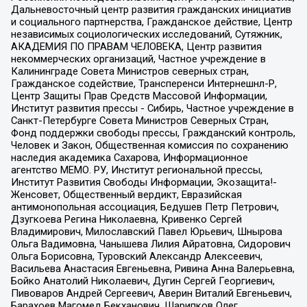
Дальневосточный центр развития гражданских инициатив
и социального партнерства, Гражданское действие, Центр
независимых социологических исследований, Сутяжник,
АКАДЕМИЯ ПО ПРАВАМ ЧЕЛОВЕКА, Центр развития
некоммерческих организаций, Частное учреждение в
Калининграде Совета Министров северных стран,
Гражданское содействие, Трансперенси Интернешнл-Р,
Центр Защиты Прав Средств Массовой Информации,
Институт развития прессы - Сибирь, Частное учреждение в
Санкт-Петербурге Совета Министров Северных Стран,
Фонд поддержки свободы прессы, Гражданский контроль,
Человек и Закон, Общественная комиссия по сохранению
наследия академика Сахарова, Информационное
агентство МЕМО. РУ, Институт региональной прессы,
Институт Развития Свободы Информации, Экозащита!-
Женсовет, Общественный вердикт, Евразийская
антимонопольная ассоциация, Бедушев Петр Петрович,
Дзугкоева Регина Николаевна, Кривенко Сергей
Владимирович, Милославский Павел Юрьевич, Шнырова
Ольга Вадимовна, Чанышева Лилия Айратовна, Сидорович
Ольга Борисовна, Туровский Александр Алексеевич,
Васильева Анастасия Евгеньевна, Ривина Анна Валерьевна,
Бойко Анатолий Николаевич, Дугин Сергей Георгиевич,
Пивоваров Андрей Сергеевич, Аверин Виталий Евгеньевич,
Барахоев Магомед Бекханович, Шарипков Олег