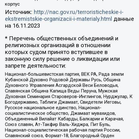
корпус
Источник:
http://nac.gov.ru/terroristicheskie-i-
ekstremistskie-organizacii-i-materialy.html
данные
на
16.11.2023
* Перечень общественных объединений и
религиозных организаций в отношении
которых судом принято вступившее в
законную силу решение о ликвидации или
запрете деятельности:
Национал-большевистская партия, ВЕК РА, Рада земли
Кубанской Духовно Родовой Державы Русь, Община
Духовного Управления Асгардской Веси Беловодья,
Славянская Община Капища Веды Перуна, Мужская
Духовная Семинария Староверов-Инглингов, Нурджулар, К
Богодержавию, Таблиги Джамаат, Свидетели Иеговы,
Русское национальное единство, Национал-
социалистическое общество, Джамаат мувахидов,
Объединенный Вилайат Кабарды, Балкарии и Карачая,
Союз славян, Ат-Такфир Валь-Хиджра, Пит Буль,
Национал-социалистическая рабочая партия России,
Славянский союз, Формат-18, Благородный Орден