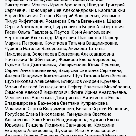
Викторович, Мошель Ирина Ароновна, Шведов Григорий
Сергеевич, Пономарев Лев Александрович, Каргалицкий
Борис Юльевич, Созаев Валерий Валерьевич, Исламов
Тимур Рифгатович, Романова Ольга Евгеньевна, Щаров
Сергей Алексадрович, Цирульников Борис Альбертович,
Гасан Ольга Павловна, Паутов Юрий Анатольевич,
Верховский Александр Маркович, Пислакова-Паркер
Марина Петровна, Кочеткова Татьяна Владимировна,
Чуркина Наталья Валерьевна, Акимова Татьяна
Николаевна, Золотарева Екатерина Александровна,
Рачинский Ян Збигневич, Жемкова Елена Борисовна,
Гудков Лев Дмитриевич, Илларионова Юлия Юрьевна,
Саранг Анна Васильевна, Захарова Светлана Сергеевна,
Аверин Владимир Анатольевич, Щур Татьяна Михайловна,
Щур Николай Алексеевич, Блинушов Андрей Юрьевич,
Мосин Алексей Геннадьевич, Гефтер Валентин Михайлович,
Симонов Алексей Кириллович, Флиге Ирина Анатольевна,
Мельникова Валентина Дмитриевна, Вититинова Елена
Владимировна, Баженова Светлана Куприяновна,
Максимов Сергей Владимирович, Беляев Сергей Иванович,
Голубева Елена Николаевна, Ганнушкина Светлана
Алексеевна, Закс Елена Владимировна, Буртина Елена
Юрьевна, Гендель Людмила Залмановна, Кокорина
Екатерина Алексеевна, Шуманов Илья Вячеславович,
Арапова Галина Юрьевна, Свечников Анатолий Мариевич,