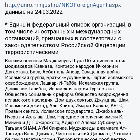
http://unro.minjust.ru/NKOForeignAgent.aspx
данные на
24.03.2022
* Единый федеральный список организаций, в
том числе иностранных и международных
организаций, признанных в соответствии с
законодательством Российской Федерации
террористическими:
Высший военный Маджлисуль Шура Объединенных сил
моджахедов Кавказа, Конгресс народов Ичкерии и
Дагестана, База, Асбат аль-Ансар, Священная война,
Исламская группа, Братья-мусульмане, Партия исламского
освобождения, Лашкар-И-Тайба, Исламская группа,
Движение Талибан, Исламская партия Туркестана,
Общество социальных реформ, Общество возрождения
исламского наследия, Дом двух святых, Джунд аш-Шам,
Исламский джихад, Аль-Каида, Имарат Кавказ, АБТО,
Правый сектор, Исламское государство, Джабха аль-
Нусра ли-Ахль аш-Шам, Народное ополчение имени К.
Минина и Д. Пожарского, Аджр от Аллаха Субхану уа
Тагьаля SHAM, АУМ Синрике, Муджахеды джамаата Ат-
Тавхида Валь-Джихад, Чистопольский Джамаат, Рохнамо
ба суи давлати исломи, Террористическое сообщество