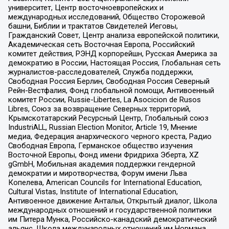
университет, Центр восточноевропейских и
международных исследований, Общество Сторожевой
башни, Библии и трактатов Свидетелей Иеговы,
Гражданский Совет, Центр анализа европейской политики,
Академическая сеть Восточная Европа, Российский
комитет действия, РЭНД корпорейшн, Русская Америка за
демократию в России, Настоящая Россия, Глобальная сеть
журналистов-расследователей, Служба поддержки,
Свободная Россия Берлин, Свободная Россия Северный
Рейн-Вестфалия, Фонд глобальной помощи, Антивоенный
комитет России, Russie-Libertes, La Asocicion de Rusos
Libres, Союз за возвращение Северных территорий,
Крымскотатарский Ресурсный Центр, Глобальный союз
IndustriALL, Russian Election Monitor, Article 19, Мнение
медиа, Федерация анархического черного креста, Радио
Свободная Европа, Германское общество изучения
Восточной Европы, Фонд имени Фридриха Эберта, XZ
gGmbH, Мобильная академия поддержки гендерной
демократии и миротворчества, Форум имени Льва
Копелева, American Councils for International Education,
Cultural Vistas, Institute of International Education,
Антивоенное движение Антальи, Открытый диалог, Школа
международных отношений и государственной политики
им Питера Мунка, Российско-канадский демократический
альянс, Школа международных отношений им Нормана