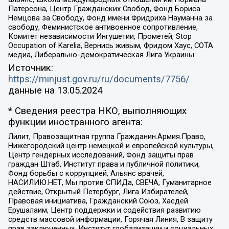
Патерсона, Центр Гражданских Свобод, Фонд Бориса
Немцова за Свободу, Фонд имени Фридриха Науманна за
свободу, Феминистское антивоенное сопротивление,
Комитет независимости Ингушетии, Прометей, Stop
Occupation of Karelia, Вернись живым, Фридом Хаус, СОТА
медиа, Либерально-демократическая Лига Украины
Источник:
https://minjust.gov.ru/ru/documents/7756/
данные на
13.05.2024
* Сведения реестра НКО, выполняющих
функции иностранного агента:
Лилит, Правозащитная группа Гражданин.Армия.Право,
Нижегородский центр немецкой и европейской культуры,
Центр гендерных исследований, Фонд защиты прав
граждан Штаб, Институт права и публичной политики,
Фонд борьбы с коррупцией, Альянс врачей,
НАСИЛИЮ.НЕТ, Мы против СПИДа, СВЕЧА, Гуманитарное
действие, Открытый Петербург, Лига Избирателей,
Правовая инициатива, Гражданский Союз, Хасдей
Ерушалаим, Центр поддержки и содействия развитию
средств массовой информации, Горячая Линия, В защиту
прав заключенных, Институт глобализации и социальных