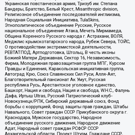
Украинская повстанческая армия, Тризуб им. Степана
Бандеры, Братство, Белый Крест, Misanthropic division,
Религиозное объединение последователей инглиизма,
Народная Социальная Инициатива, TulaSkins,
Этнополитическое объединение Русские, Русское
национальное объединение Атака, Мечеть Мирмамеда,
Община Коренного Русского народа г. Астрахани, ВОЛЯ,
Меджлис крымскотатарского народа, Рубеж Севера, ТОЙС,
О противодействии экстремистской деятельности,
РЕВТАТПОД, Артподготовка, Штольц, В честь иконы
Божией Матери Державная, Сектор 16, Независимость,
Фирма, Молодежная правозащитная группа МПГ, Курсом
Правды и Единения, Каракольская инициативная группа,
Автоград Крю, Союз Славянских Сил Руси, Алля-Аят,
Благотворительный пансионат Ак Умут, Русская
республика Русь, Арестантское уголовное единство,
Башкорт, Нация и свобода, Нация и свобода, W.H.С., Фалунь
Дафа, Иртыш Ultras, Русский Патриотический клуб-
Новокузнецк/РПК, Сибирский державный союз, Фонд
борьбы с коррупцией, Фонд защиты прав граждан, Штабы
Навального, Совет граждан СССР Прикубанского округа г.
Краснодара, Мужское государство, Народное
объединение русского движения, Народное движение
Адат, Народный совет граждан РСФСР СССР
Архангельской области, Проект Штурм, Граждане СССР,