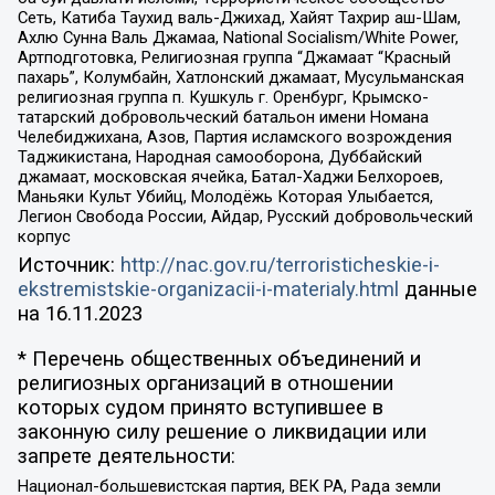
Сеть, Катиба Таухид валь-Джихад, Хайят Тахрир аш-Шам,
Ахлю Сунна Валь Джамаа, National Socialism/White Power,
Артподготовка, Религиозная группа “Джамаат “Красный
пахарь”, Колумбайн, Хатлонский джамаат, Мусульманская
религиозная группа п. Кушкуль г. Оренбург, Крымско-
татарский добровольческий батальон имени Номана
Челебиджихана, Азов, Партия исламского возрождения
Таджикистана, Народная самооборона, Дуббайский
джамаат, московская ячейка, Батал-Хаджи Белхороев,
Маньяки Культ Убийц, Молодёжь Которая Улыбается,
Легион Свобода России, Айдар, Русский добровольческий
корпус
Источник:
http://nac.gov.ru/terroristicheskie-i-
ekstremistskie-organizacii-i-materialy.html
данные
на
16.11.2023
* Перечень общественных объединений и
религиозных организаций в отношении
которых судом принято вступившее в
законную силу решение о ликвидации или
запрете деятельности:
Национал-большевистская партия, ВЕК РА, Рада земли