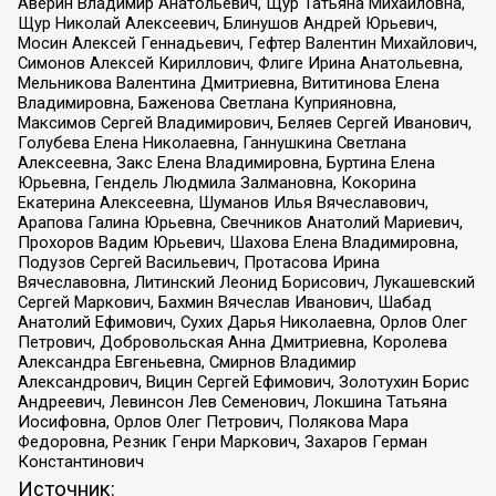
Аверин Владимир Анатольевич, Щур Татьяна Михайловна,
Щур Николай Алексеевич, Блинушов Андрей Юрьевич,
Мосин Алексей Геннадьевич, Гефтер Валентин Михайлович,
Симонов Алексей Кириллович, Флиге Ирина Анатольевна,
Мельникова Валентина Дмитриевна, Вититинова Елена
Владимировна, Баженова Светлана Куприяновна,
Максимов Сергей Владимирович, Беляев Сергей Иванович,
Голубева Елена Николаевна, Ганнушкина Светлана
Алексеевна, Закс Елена Владимировна, Буртина Елена
Юрьевна, Гендель Людмила Залмановна, Кокорина
Екатерина Алексеевна, Шуманов Илья Вячеславович,
Арапова Галина Юрьевна, Свечников Анатолий Мариевич,
Прохоров Вадим Юрьевич, Шахова Елена Владимировна,
Подузов Сергей Васильевич, Протасова Ирина
Вячеславовна, Литинский Леонид Борисович, Лукашевский
Сергей Маркович, Бахмин Вячеслав Иванович, Шабад
Анатолий Ефимович, Сухих Дарья Николаевна, Орлов Олег
Петрович, Добровольская Анна Дмитриевна, Королева
Александра Евгеньевна, Смирнов Владимир
Александрович, Вицин Сергей Ефимович, Золотухин Борис
Андреевич, Левинсон Лев Семенович, Локшина Татьяна
Иосифовна, Орлов Олег Петрович, Полякова Мара
Федоровна, Резник Генри Маркович, Захаров Герман
Константинович
Источник: