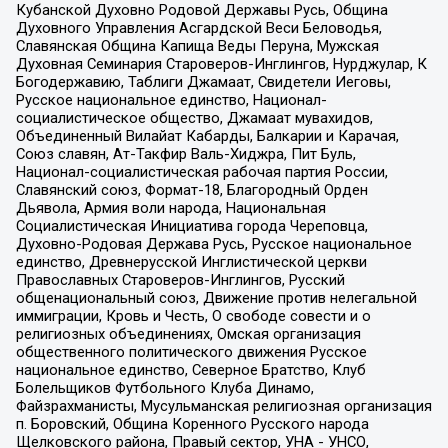
Кубанской Духовно Родовой Державы Русь, Община
Духовного Управления Асгардской Веси Беловодья,
Славянская Община Капища Веды Перуна, Мужская
Духовная Семинария Староверов-Инглингов, Нурджулар, К
Богодержавию, Таблиги Джамаат, Свидетели Иеговы,
Русское национальное единство, Национал-
социалистическое общество, Джамаат мувахидов,
Объединенный Вилайат Кабарды, Балкарии и Карачая,
Союз славян, Ат-Такфир Валь-Хиджра, Пит Буль,
Национал-социалистическая рабочая партия России,
Славянский союз, Формат-18, Благородный Орден
Дьявола, Армия воли народа, Национальная
Социалистическая Инициатива города Череповца,
Духовно-Родовая Держава Русь, Русское национальное
единство, Древнерусской Инглистической церкви
Православных Староверов-Инглингов, Русский
общенациональный союз, Движение против нелегальной
иммиграции, Кровь и Честь, О свободе совести и о
религиозных объединениях, Омская организация
общественного политического движения Русское
национальное единство, Северное Братство, Клуб
Болельщиков Футбольного Клуба Динамо,
Файзрахманисты, Мусульманская религиозная организация
п. Боровский, Община Коренного Русского народа
Щелковского района, Правый сектор, УНА - УНСО,