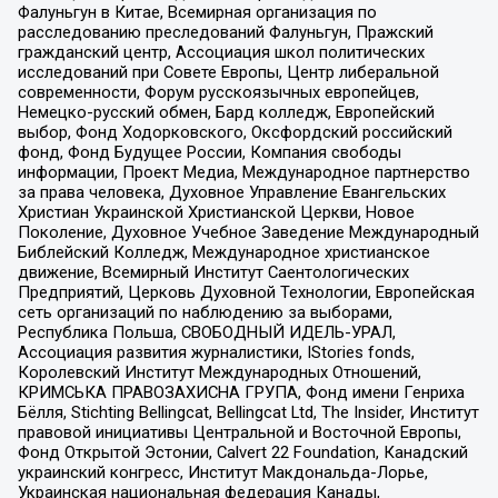
Фалуньгун в Китае, Всемирная организация по
расследованию преследований Фалуньгун, Пражский
гражданский центр, Ассоциация школ политических
исследований при Совете Европы, Центр либеральной
современности, Форум русскоязычных европейцев,
Немецко-русский обмен, Бард колледж, Европейский
выбор, Фонд Ходорковского, Оксфордский российский
фонд, Фонд Будущее России, Компания свободы
информации, Проект Медиа, Международное партнерство
за права человека, Духовное Управление Евангельских
Христиан Украинской Христианской Церкви, Новое
Поколение, Духовное Учебное Заведение Международный
Библейский Колледж, Международное христианское
движение, Всемирный Институт Саентологических
Предприятий, Церковь Духовной Технологии, Европейская
сеть организаций по наблюдению за выборами,
Республика Польша, СВОБОДНЫЙ ИДЕЛЬ-УРАЛ,
Ассоциация развития журналистики, IStories fonds,
Королевский Институт Международных Отношений,
КРИМСЬКА ПРАВОЗАХИСНА ГРУПА, Фонд имени Генриха
Бёлля, Stichting Bellingcat, Bellingcat Ltd, The Insider, Институт
правовой инициативы Центральной и Восточной Европы,
Фонд Открытой Эстонии, Calvert 22 Foundation, Канадский
украинский конгресс, Институт Макдональда-Лорье,
Украинская национальная федерация Канады,