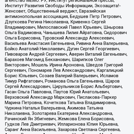
агентство МЕМО. РУ, Институт региональной прессы,
Институт Развития Свободы Информации, Экозащита!-
Женсовет, Общественный вердикт, Евразийская
антимонопольная ассоциация, Бедушев Петр Петрович,
Дзугкоева Регина Николаевна, Кривенко Сергей
Владимирович, Милославский Павел Юрьевич, Шнырова
Ольга Вадимовна, Чанышева Лилия Айратовна, Сидорович
Ольга Борисовна, Туровский Александр Алексеевич,
Васильева Анастасия Евгеньевна, Ривина Анна Валерьевна,
Бойко Анатолий Николаевич, Дугин Сергей Георгиевич,
Пивоваров Андрей Сергеевич, Аверин Виталий Евгеньевич,
Барахоев Магомед Бекханович, Шарипков Олег
Викторович, Мошель Ирина Ароновна, Шведов Григорий
Сергеевич, Пономарев Лев Александрович, Каргалицкий
Борис Юльевич, Созаев Валерий Валерьевич, Исламов
Тимур Рифгатович, Романова Ольга Евгеньевна, Щаров
Сергей Алексадрович, Цирульников Борис Альбертович,
Гасан Ольга Павловна, Паутов Юрий Анатольевич,
Верховский Александр Маркович, Пислакова-Паркер
Марина Петровна, Кочеткова Татьяна Владимировна,
Чуркина Наталья Валерьевна, Акимова Татьяна
Николаевна, Золотарева Екатерина Александровна,
Рачинский Ян Збигневич, Жемкова Елена Борисовна,
Гудков Лев Дмитриевич, Илларионова Юлия Юрьевна,
Саранг Анна Васильевна, Захарова Светлана Сергеевна,