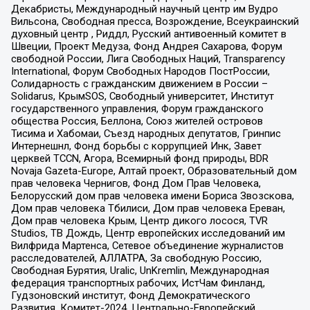
Декабристы, Международный научный центр им Вудро
Вильсона, Свободная пресса, Возрождение, Всеукраинский
духовный центр , Риддл, Русский антивоенный комитет в
Швеции, Проект Медуза, Фонд Андрея Сахарова, Форум
свободной России, Лига Свободных Наций, Transparеncy
International, Форум Свободных Народов ПостРоссии,
Солидарность с гражданским движением в России –
Solidarus, КрымSOS, Свободный университет, Институт
государственного управления, Форум гражданского
общества Россия, Беллона, Союз жителей островов
Тисима и Хабомаи, Съезд народных депутатов, Гринпис
Интернешнл, Фонд борьбы с коррупцией Инк, Завет
церквей TCCN, Агора, Всемирный фонд природы, BDR
Novaja Gazeta-Europe, Алтай проект, Образовательный дом
прав человека Чернигов, Фонд Дом Прав Человека,
Белорусский дом прав человека имени Бориса Звозскова,
Дом прав человека Тбилиси, Дом прав человека Ереван,
Дом прав человека Крым, Центр дикого лосося, TVR
Studios, ТВ Дождь, Центр европейских исследований им
Вилфрида Мартенса, Сетевое объединение журналистов
расследователей, АЛЛАТРА, За свободную Россию,
Свободная Бурятия, Uralic, UnKremlin, Международная
федерация транспортных рабочих, ИстЧам Финланд,
Гудзоновский институт, Фонд Демократического
Развития, Комитет-2024, Центрально-Европейский