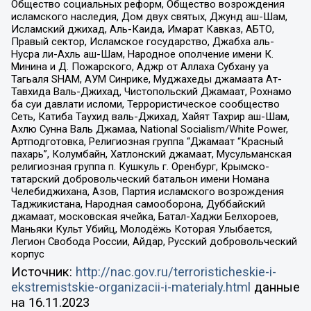
Общество социальных реформ, Общество возрождения
исламского наследия, Дом двух святых, Джунд аш-Шам,
Исламский джихад, Аль-Каида, Имарат Кавказ, АБТО,
Правый сектор, Исламское государство, Джабха аль-
Нусра ли-Ахль аш-Шам, Народное ополчение имени К.
Минина и Д. Пожарского, Аджр от Аллаха Субхану уа
Тагьаля SHAM, АУМ Синрике, Муджахеды джамаата Ат-
Тавхида Валь-Джихад, Чистопольский Джамаат, Рохнамо
ба суи давлати исломи, Террористическое сообщество
Сеть, Катиба Таухид валь-Джихад, Хайят Тахрир аш-Шам,
Ахлю Сунна Валь Джамаа, National Socialism/White Power,
Артподготовка, Религиозная группа “Джамаат “Красный
пахарь”, Колумбайн, Хатлонский джамаат, Мусульманская
религиозная группа п. Кушкуль г. Оренбург, Крымско-
татарский добровольческий батальон имени Номана
Челебиджихана, Азов, Партия исламского возрождения
Таджикистана, Народная самооборона, Дуббайский
джамаат, московская ячейка, Батал-Хаджи Белхороев,
Маньяки Культ Убийц, Молодёжь Которая Улыбается,
Легион Свобода России, Айдар, Русский добровольческий
корпус
Источник:
http://nac.gov.ru/terroristicheskie-i-
ekstremistskie-organizacii-i-materialy.html
данные
на
16.11.2023