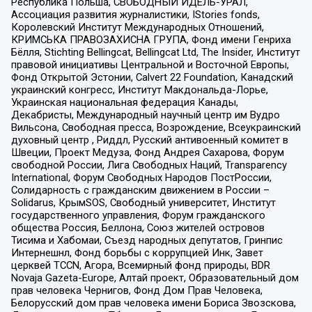
Республика Польша, СВОБОДНЫЙ ИДЕЛЬ-УРАЛ,
Ассоциация развития журналистики, IStories fonds,
Королевский Институт Международных Отношений,
КРИМСЬКА ПРАВОЗАХИСНА ГРУПА, Фонд имени Генриха
Бёлля, Stichting Bellingcat, Bellingcat Ltd, The Insider, Институт
правовой инициативы Центральной и Восточной Европы,
Фонд Открытой Эстонии, Calvert 22 Foundation, Канадский
украинский конгресс, Институт Макдональда-Лорье,
Украинская национальная федерация Канады,
Декабристы, Международный научный центр им Вудро
Вильсона, Свободная пресса, Возрождение, Всеукраинский
духовный центр , Риддл, Русский антивоенный комитет в
Швеции, Проект Медуза, Фонд Андрея Сахарова, Форум
свободной России, Лига Свободных Наций, Transparеncy
International, Форум Свободных Народов ПостРоссии,
Солидарность с гражданским движением в России –
Solidarus, КрымSOS, Свободный университет, Институт
государственного управления, Форум гражданского
общества Россия, Беллона, Союз жителей островов
Тисима и Хабомаи, Съезд народных депутатов, Гринпис
Интернешнл, Фонд борьбы с коррупцией Инк, Завет
церквей TCCN, Агора, Всемирный фонд природы, BDR
Novaja Gazeta-Europe, Алтай проект, Образовательный дом
прав человека Чернигов, Фонд Дом Прав Человека,
Белорусский дом прав человека имени Бориса Звозскова,