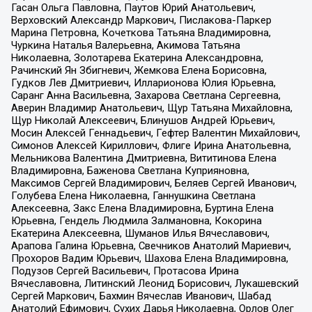
Гасан Ольга Павловна, Паутов Юрий Анатольевич,
Верховский Александр Маркович, Пислакова-Паркер
Марина Петровна, Кочеткова Татьяна Владимировна,
Чуркина Наталья Валерьевна, Акимова Татьяна
Николаевна, Золотарева Екатерина Александровна,
Рачинский Ян Збигневич, Жемкова Елена Борисовна,
Гудков Лев Дмитриевич, Илларионова Юлия Юрьевна,
Саранг Анна Васильевна, Захарова Светлана Сергеевна,
Аверин Владимир Анатольевич, Щур Татьяна Михайловна,
Щур Николай Алексеевич, Блинушов Андрей Юрьевич,
Мосин Алексей Геннадьевич, Гефтер Валентин Михайлович,
Симонов Алексей Кириллович, Флиге Ирина Анатольевна,
Мельникова Валентина Дмитриевна, Вититинова Елена
Владимировна, Баженова Светлана Куприяновна,
Максимов Сергей Владимирович, Беляев Сергей Иванович,
Голубева Елена Николаевна, Ганнушкина Светлана
Алексеевна, Закс Елена Владимировна, Буртина Елена
Юрьевна, Гендель Людмила Залмановна, Кокорина
Екатерина Алексеевна, Шуманов Илья Вячеславович,
Арапова Галина Юрьевна, Свечников Анатолий Мариевич,
Прохоров Вадим Юрьевич, Шахова Елена Владимировна,
Подузов Сергей Васильевич, Протасова Ирина
Вячеславовна, Литинский Леонид Борисович, Лукашевский
Сергей Маркович, Бахмин Вячеслав Иванович, Шабад
Анатолий Ефимович, Сухих Дарья Николаевна, Орлов Олег