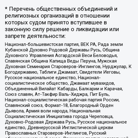
* Перечень общественных объединений и
религиозных организаций в отношении
которых судом принято вступившее в
законную силу решение о ликвидации или
запрете деятельности:
Национал-большевистская партия, ВЕК РА, Рада земли
Кубанской Духовно Родовой Державы Русь, Община
Духовного Управления Асгардской Веси Беловодья,
Славянская Община Капища Веды Перуна, Мужская
Духовная Семинария Староверов-Инглингов, Нурджулар, К
Богодержавию, Таблиги Джамаат, Свидетели Иеговы,
Русское национальное единство, Национал-
социалистическое общество, Джамаат мувахидов,
Объединенный Вилайат Кабарды, Балкарии и Карачая,
Союз славян, Ат-Такфир Валь-Хиджра, Пит Буль,
Национал-социалистическая рабочая партия России,
Славянский союз, Формат-18, Благородный Орден
Дьявола, Армия воли народа, Национальная
Социалистическая Инициатива города Череповца,
Духовно-Родовая Держава Русь, Русское национальное
единство, Древнерусской Инглистической церкви
Православных Староверов-Инглингов, Русский