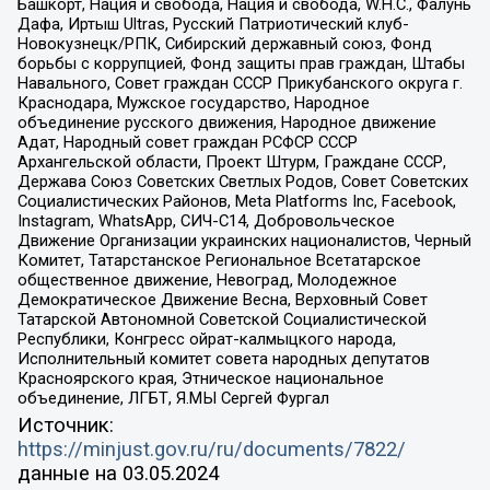
Башкорт, Нация и свобода, Нация и свобода, W.H.С., Фалунь
Дафа, Иртыш Ultras, Русский Патриотический клуб-
Новокузнецк/РПК, Сибирский державный союз, Фонд
борьбы с коррупцией, Фонд защиты прав граждан, Штабы
Навального, Совет граждан СССР Прикубанского округа г.
Краснодара, Мужское государство, Народное
объединение русского движения, Народное движение
Адат, Народный совет граждан РСФСР СССР
Архангельской области, Проект Штурм, Граждане СССР,
Держава Союз Советских Светлых Родов, Совет Советских
Социалистических Районов, Meta Platforms Inc, Facebook,
Instagram, WhatsApp, СИЧ-С14, Добровольческое
Движение Организации украинских националистов, Черный
Комитет, Татарстанское Региональное Всетатарское
общественное движение, Невоград, Молодежное
Демократическое Движение Весна, Верховный Совет
Татарской Автономной Советской Социалистической
Республики, Конгресс ойрат-калмыцкого народа,
Исполнительный комитет совета народных депутатов
Красноярского края, Этническое национальное
объединение, ЛГБТ, Я.МЫ Сергей Фургал
Источник:
https://minjust.gov.ru/ru/documents/7822/
данные на
03.05.2024