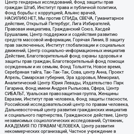
Центр гендерных исследований, Фонд защиты прав
граждан Штаб, Институт права и публичной политики,
Фонд борьбы с коррупцией, Альянс врачей,
НАСИЛИЮ.НЕТ, Мы против СПИДа, СВЕЧА, Гуманитарное
действие, Открытый Петербург, Лига Избирателей,
Правовая инициатива, Гражданский Союз, Хасдей
Ерушалаим, Центр поддержки и содействия развитию
средств массовой информации, Горячая Линия, В защиту
прав заключенных, Институт глобализации и социальных
движений, Центр социально-информационных инициатив
Действие, Благотворительный фонд охраны здоровья и
защиты прав граждан, Благотворительный фонд помощи
осужденным и их семьям, Фонд Тольятти, Новое время,
Серебряная тайга, Так-Так-Так, Сова, центр Анна, Проект
Апрель, Самарская губерния, Эра здоровья, Мемориал,
Аналитический Центр Юрия Левады, Издательство Парк
Гагарина, Фонд имени Андрея Рылькова, Сфера, Центр
СИБАЛЬТ, Уральская правозащитная группа, Женщины
Евразии, Институт прав человека, Фонд защиты гласности,
Российский исследовательский центр по правам человека,
Дальневосточный центр развития гражданских инициатив
и социального партнерства, Гражданское действие, Центр
независимых социологических исследований, Сутяжник,
АКАДЕМИЯ ПО ПРАВАМ ЧЕЛОВЕКА, Центр развития
некоммерческих организаций, Частное учреждение в