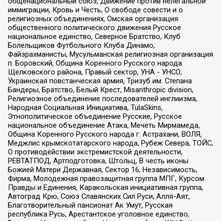
общенациональный союз, Движение против нелегальной
иммиграции, Кровь и Честь, О свободе совести и о
религиозных объединениях, Омская организация
общественного политического движения Русское
национальное единство, Северное Братство, Клуб
Болельщиков Футбольного Клуба Динамо,
Файзрахманисты, Мусульманская религиозная организация
п. Боровский, Община Коренного Русского народа
Щелковского района, Правый сектор, УНА - УНСО,
Украинская повстанческая армия, Тризуб им. Степана
Бандеры, Братство, Белый Крест, Misanthropic division,
Религиозное объединение последователей инглиизма,
Народная Социальная Инициатива, TulaSkins,
Этнополитическое объединение Русские, Русское
национальное объединение Атака, Мечеть Мирмамеда,
Община Коренного Русского народа г. Астрахани, ВОЛЯ,
Меджлис крымскотатарского народа, Рубеж Севера, ТОЙС,
О противодействии экстремистской деятельности,
РЕВТАТПОД, Артподготовка, Штольц, В честь иконы
Божией Матери Державная, Сектор 16, Независимость,
Фирма, Молодежная правозащитная группа МПГ, Курсом
Правды и Единения, Каракольская инициативная группа,
Автоград Крю, Союз Славянских Сил Руси, Алля-Аят,
Благотворительный пансионат Ак Умут, Русская
республика Русь, Арестантское уголовное единство,