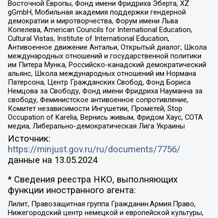
Восточной Европы, Фонд имени Фридриха Эберта, XZ
gGmbH, Мобильная академия поддержки гендерной
демократии и миротворчества, Форум имени Льва
Копелева, American Councils for International Education,
Cultural Vistas, Institute of International Education,
Антивоенное движение Антальи, Открытый диалог, Школа
международных отношений и государственной политики
им Питера Мунка, Российско-канадский демократический
альянс, Школа международных отношений им Нормана
Патерсона, Центр Гражданских Свобод, Фонд Бориса
Немцова за Свободу, Фонд имени Фридриха Науманна за
свободу, Феминистское антивоенное сопротивление,
Комитет независимости Ингушетии, Прометей, Stop
Occupation of Karelia, Вернись живым, Фридом Хаус, СОТА
медиа, Либерально-демократическая Лига Украины
Источник:
https://minjust.gov.ru/ru/documents/7756/
данные на
13.05.2024
* Сведения реестра НКО, выполняющих
функции иностранного агента:
Лилит, Правозащитная группа Гражданин.Армия.Право,
Нижегородский центр немецкой и европейской культуры,