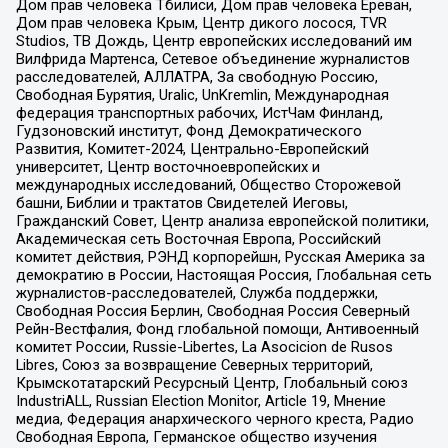
Дом прав человека Тбилиси, Дом прав человека Ереван,
Дом прав человека Крым, Центр дикого лосося, TVR
Studios, ТВ Дождь, Центр европейских исследований им
Вилфрида Мартенса, Сетевое объединение журналистов
расследователей, АЛЛАТРА, За свободную Россию,
Свободная Бурятия, Uralic, UnKremlin, Международная
федерация транспортных рабочих, ИстЧам Финланд,
Гудзоновский институт, Фонд Демократического
Развития, Комитет-2024, Центрально-Европейский
университет, Центр восточноевропейских и
международных исследований, Общество Сторожевой
башни, Библии и трактатов Свидетелей Иеговы,
Гражданский Совет, Центр анализа европейской политики,
Академическая сеть Восточная Европа, Российский
комитет действия, РЭНД корпорейшн, Русская Америка за
демократию в России, Настоящая Россия, Глобальная сеть
журналистов-расследователей, Служба поддержки,
Свободная Россия Берлин, Свободная Россия Северный
Рейн-Вестфалия, Фонд глобальной помощи, Антивоенный
комитет России, Russie-Libertes, La Asocicion de Rusos
Libres, Союз за возвращение Северных территорий,
Крымскотатарский Ресурсный Центр, Глобальный союз
IndustriALL, Russian Election Monitor, Article 19, Мнение
медиа, Федерация анархического черного креста, Радио
Свободная Европа, Германское общество изучения