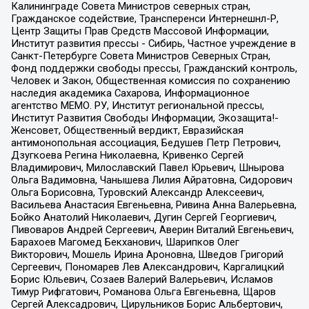
Калининграде Совета Министров северных стран,
Гражданское содействие, Трансперенси Интернешнл-Р,
Центр Защиты Прав Средств Массовой Информации,
Институт развития прессы - Сибирь, Частное учреждение в
Санкт-Петербурге Совета Министров Северных Стран,
Фонд поддержки свободы прессы, Гражданский контроль,
Человек и Закон, Общественная комиссия по сохранению
наследия академика Сахарова, Информационное
агентство МЕМО. РУ, Институт региональной прессы,
Институт Развития Свободы Информации, Экозащита!-
Женсовет, Общественный вердикт, Евразийская
антимонопольная ассоциация, Бедушев Петр Петрович,
Дзугкоева Регина Николаевна, Кривенко Сергей
Владимирович, Милославский Павел Юрьевич, Шнырова
Ольга Вадимовна, Чанышева Лилия Айратовна, Сидорович
Ольга Борисовна, Туровский Александр Алексеевич,
Васильева Анастасия Евгеньевна, Ривина Анна Валерьевна,
Бойко Анатолий Николаевич, Дугин Сергей Георгиевич,
Пивоваров Андрей Сергеевич, Аверин Виталий Евгеньевич,
Барахоев Магомед Бекханович, Шарипков Олег
Викторович, Мошель Ирина Ароновна, Шведов Григорий
Сергеевич, Пономарев Лев Александрович, Каргалицкий
Борис Юльевич, Созаев Валерий Валерьевич, Исламов
Тимур Рифгатович, Романова Ольга Евгеньевна, Щаров
Сергей Алексадрович, Цирульников Борис Альбертович,