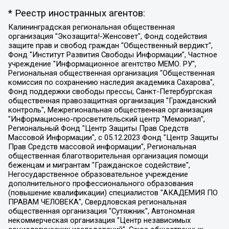
* Реестр иностранных агентов:
Калининградская региональная общественная организация "Экозащита!-Женсовет", Фонд содействия защите прав и свобод граждан "Общественный вердикт", Фонд "Институт Развития Свободы Информации", Частное учреждение "Информационное агентство МЕМО. РУ", Региональная общественная организация "Общественная комиссия по сохранению наследия академика Сахарова", Фонд поддержки свободы прессы, Санкт-Петербургская общественная правозащитная организация "Гражданский контроль", Межрегиональная общественная организация "Информационно-просветительский центр "Мемориал", Региональный Фонд "Центр Защиты Прав Средств Массовой Информации", с 05.12.2023 Фонд "Центр Защиты Прав Средств массовой информации", Региональная общественная благотворительная организация помощи беженцам и мигрантам "Гражданское содействие", Негосударственное образовательное учреждение дополнительного профессионального образования (повышение квалификации) специалистов "АКАДЕМИЯ ПО ПРАВАМ ЧЕЛОВЕКА", Свердловская региональная общественная организация "Сутяжник", Автономная некоммерческая организация "Центр независимых социологических исследований", Союз общественных объединений "Российский исследовательский центр по правам человека", Региональное общественное учреждение научно-информационный центр "МЕМОРИАЛ", Некоммерческая организация "Фонд защиты гласности", Автономная некоммерческая организация "Институт прав человека", Городская общественная организация "Екатеринбургское общество "МЕМОРИАЛ", Городская общественная организация "Рязанское историко-просветительское и правозащитное общество "Мемориал" (Рязанский Мемориал), Челябинский региональный орган общественной самодеятельности – женское общественное объединение "Женщины Евразии", Челябинский региональный орган общественной самодеятельности "Уральская правозащитная группа", Фонд содействия защите здоровья и социальной справедливости имени Андрея Рылькова, Автономная Некоммерческая Организация "Аналитический Центр Юрия Левады", Автономная некоммерческая организация социальной поддержки населения "Проект Апрель", Региональная общественная организация помощи женщинам и детям, находящимся в кризисной ситуации "Информационно-методический центр "Анна", Фонд содействия развитию массовых коммуникаций и правовому просвещению "Так-так-Так", Фонд содействия устойчивому развитию "Серебряная тайга", Свердловский региональный общественный фонд социальных проектов "Новое время", "Idel.Реалии", Кавказ.Реалии, Крым.Реалии, Телеканал Настоящее Время, Татаро-башкирская служба Радио Свобода (Azatliq Radiosi), Радио Свободная Европа/Радио Свобода (PCE/PC), "Сибирь.Реалии", "Фактограф", Благотворительный фонд помощи осужденным и их семьям, Автономная некоммерческая организация "Институт глобализации и социальных движений", Фонд "В защиту прав заключенных", Частное учреждение "Центр поддержки и содействия развитию средств массовой информации", Пензенский региональный общественный благотворительный фонд "Гражданский союз", "Север.Реалии", Некоммерческая организация Фонд "Правовая инициатива", Общество с ограниченной ответственностью "Радио Свободная Европа/Радио Свобода", Чешское информационное агентство "MEDIUM-ORIENT", Красноярская региональная общественная организация "Мы против СПИДа", Камалягин Денис Николаевич, Маркелов Сергей Евгеньевич, Пономарев Лев Александрович, Савицкая Людмила Алексеевна, Автономная некоммерческая организация "Центр по работе с проблемой насилия "НАСИЛИЮ.НЕТ", Межрегиональный профессиональный союз работников здравоохранения "Альянс врачей", Юридическое лицо, зарегистрированное в Латвийской Республике, SIA "Medusa Project" (регистрационный номер 40103797863, дата регистрации 10.06.2014), Некоммерческая организация "Фонд по борьбе с коррупцией", Автономная некоммерческая организация "Институт права и публичной политики", Баданин Роман Сергеевич, Гликин Максим Александрович, Железнова Мария Михайловна, Лукьянова Юлия Сергеевна, Маетная Елизавета Витальевна, Маняхин Петр Борисович, Чуракова Ольга Владимировна, Ярош Юлия Петровна, Юридическое лицо "The Insider SIA", зарегистрированное в Риге, Латвийская Республика (дата регистрации 26.06.2015), являющееся администратором доменного имени интернет-издания "The Insider SIA", https://theins.ru, Постернак Алексей Евгеньевич, Рубин Михаил Аркадьевич, Анин Роман Александрович, Юридическое лицо Istories fonds, зарегистрированное в Латвийской Республике (регистрационный номер 50008295751, дата регистрации 24.02.2020), Великовский Дмитрий Александрович, Долинина Ирина Николаевна, Мароховская Алеся Алексеевна, Шлейнов Роман Юрьевич, Шмагун Олеся Валентиновна, Общество с ограниченной ответственностью "Альтаир 2021", Общество с ограниченной ответственностью "Вега 2021", Общество с ограниченной ответственностью "Главный редактор 2021", Общество с ограниченной ответственностью "Ромашки монолит", Важенков Артем Валерьевич, Ивановская областная общественная организация "Центр гендерных исследований", Гурман Юрий Альбертович, Медиапроект "ОВД-Инфо", Егоров Владимир Владимирович, Жилинский Владимир Александрович, Общество с ограниченной ответственностью "ЗП", Иванова София Юрьевна, Карезина Инна Павловна, Кильтау Екатерина Викторовна, Петров Алексей Викторович, Пискунов Сергей Евгеньевич, Смирнов Сергей Сергеевич, Тихонов Михаил Сергеевич, Общество с ограниченной ответственностью "ЖУРНАЛИСТ-ИНОСТРАННЫЙ АГЕНТ", Арапова Галина Юрьевна, Вольтская Татьяна Анатольевна, Американская компания "Mason G.E.S. Anonymous Foundation" (США), являющаяся владельцем интернет-издания https://mnews.world/, Компания "Stichting Bellingcat", зарегистрированная в Нидерландах (дата регистрации 11.07.2018), Захаров Андрей Вячеславович, Клепиковская Екатерина Дмитриевна, Общество с ограниченной ответственностью "МЕМО", Перл Роман Александрович, Симонов Евгений Алексеевич, Соловьева Елена Анатольевна, Сотников Даниил Владимирович, Сурначева Елизавета Дмитриевна, Автономная некоммерческая организация по защите прав человека и информированию населения "Якутия – Наше Мнение", Общество с ограниченной ответственностью "Москоу диджитал медиа", с 26.01.2023 Общество с ограниченной ответственностью "Чайка Белые сады", Ветошкина Валерия Валерьевна, Заговора Максим Александрович, Межрегиональное общественное движение "Российская ЛГБТ - сеть", Оленичев Максим Владимирович, Павлов Иван Юрьевич, Скворцова Елена Сергеевна, Общество с ограниченной ответственностью "Как бы инагент", Кочетков Игорь Викторович, Общество с ограниченной ответственностью "Честные выборы", Еланчик Олег Александрович, Общество с ограниченной ответственностью "Нобелевский призыв", Гималова Регина Эмилевна, Григорьев Андрей Валерьевич, Григорьева Алина Александровна, Ассоциация по содействию защите прав призывников, альтернативнослужащих и военнослужащих "Правозащитная группа "Гражданин.Армия.Право", Хисамова Регина Фаритовна, Автономная некоммерческая организация по реализации социально-правовых программ "Лилит", Дальневосточное общественное движение "Маяк", Санкт-Петербургская ЛГБТ-инициативная группа "Выход", Инициативная группа ЛГБТ+ "Реверс", Алексеев Андрей Викторович, Бекбулатова Таисия Львовна, Беляев Иван Михайлович, Владыкина Елена Сергеевна, Гельман Марат Александрович, Никульшина Вероника Юрьевна, Толоконникова Надежда Андреевна, Шендерович Виктор Анатольевич, Общество с ограниченной ответственностью "Данное сообщение", Общество с ограниченной ответственностью Издательский дом "Новая глава", Айнбиндер Александра Александровна, Московский комьюнити-центр для ЛГБТ+инициатив, Благотворительный фонд развития филантропии, Deutsche Welle (Германия, Kurt-Schumacher-Strasse 3, 53113 Bonn), Борзунова Мария Михайловна, Воробьев Виктор Викторович, Голубева Анна Львовна, Константинова Алла Михайловна, Малкова Ирина Владимировна, Мурадов Мурад Абдулгалимович, Осетинская Елизавета Николаевна, Понасенков Евгений Николаевич, Ганапольский Матвей Юрьевич, Киселев Евгений Алексеевич, Борухович Ирина Григорьевна, Дремин Иван Тимофеевич, Дубровский Дмитрий Викторович, Красноярская региональная общественная организация поддержки и развития альтернативных образовательных технологий и межкультурных коммуникаций "ИНТЕРРА", Маяковская Екатерина Алексеевна, Фейгин Марк Захарович, Филимонов Андрей Викторович, Дзугкоева Регина Николаевна, Доброхотов Роман Александрович, Дудь Юрий Александрович, Елкин Сергей Владимирович, Кругликов Кирилл Игоревич, Сабунаева Мария Леонидовна, Семенов Алексей Владимирович, Шаинян Карен Багратович, Шульман Екатерина Михайловна, Асафьев Артур Валерьевич, Вахштайн Виктор Семенович, Венедиктов Алексей Алексеевич, Лушникова Екатерина Евгеньевна, Волков Леонид Михайлович, Невзоров Александр Глебович, Пархоменко Сергей Борисович, Сироткин Ярослав Николаевич, Кара-Мурза Владимир Владимирович, Баранова Наталья Владимировна, Гозман Леонид Яковлевич, Кагарлицкий Борис Юльевич, Климарев Михаил Валерьевич, Милов Владимир Станиславович, Автономная некоммерческая организация Краснодарский центр современного искусства "Типография", Моргенштерн Алишер Тагирович, Соболь Любовь Эдуардовна, Общество с ограниченной ответственностью "ЛИЗА НОРМ", Каспаров Гарри Кимович, Ходорковский Михаил Борисович, Общество с ограниченной ответственностью "Апрельские тезисы", Данилович Ирина Брониславовна, Кашин Олег Владимирович, Петров Николай Владимирович, Пивоваров Алексей Владимирович, Соколов Михаил Владимирович, Цветкова Юлия Владимировна, Чичваркин Евгений Александрович, Комитет против пыток/Команда против пыток, Общество с ограниченной ответственностью "Первый научный", Общество с ограниченной ответственностью "Вертолет и ко", Белоцерковская Вероника Борисовна, Кац Максим Евгеньевич, Лазарева Татьяна Юрьевна, Шаведдинов Руслан Табризович, Яшин Илья Валерьевич, Общество с ограниченной ответственностью "Иноагент ААВ", Алешковский Дмитрий Петрович, Альбац Евгения Марковна, Быков Дмитрий Львович, Галямина Юлия Евгеньевна, Лойко Сергей Леонидович, Мартынов Кирилл Константинович, Медведев Сергей Александрович, Крашенинников Федор Геннадиевич, Гордеева Катерина Вл