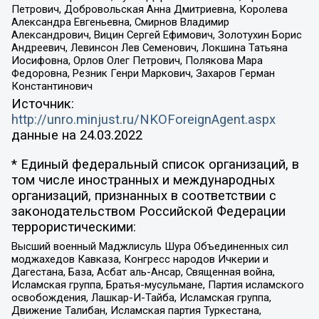
Петрович, Добровольская Анна Дмитриевна, Королева
Александра Евгеньевна, Смирнов Владимир
Александрович, Вицин Сергей Ефимович, Золотухин Борис
Андреевич, Левинсон Лев Семенович, Локшина Татьяна
Иосифовна, Орлов Олег Петрович, Полякова Мара
Федоровна, Резник Генри Маркович, Захаров Герман
Константинович
Источник:
http://unro.minjust.ru/NKOForeignAgent.aspx
данные на
24.03.2022
* Единый федеральный список организаций, в
том числе иностранных и международных
организаций, признанных в соответствии с
законодательством Российской Федерации
террористическими:
Высший военный Маджлисуль Шура Объединенных сил
моджахедов Кавказа, Конгресс народов Ичкерии и
Дагестана, База, Асбат аль-Ансар, Священная война,
Исламская группа, Братья-мусульмане, Партия исламского
освобождения, Лашкар-И-Тайба, Исламская группа,
Движение Талибан, Исламская партия Туркестана,