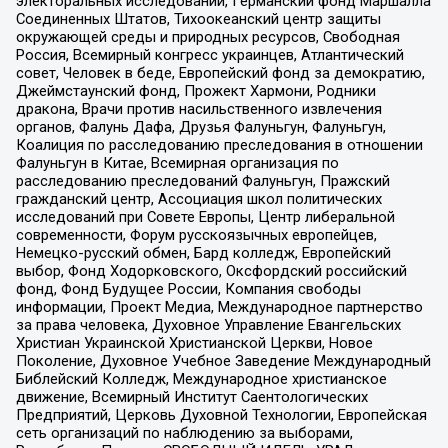
электоральных исследований, Германский фонд Маршалла
Соединенных Штатов, Тихоокеанский центр защиты
окружающей среды и природных ресурсов, Свободная
Россия, Всемирный конгресс украинцев, Атлантический
совет, Человек в беде, Европейский фонд за демократию,
Джеймстаунский фонд, Прожект Хармони, Родники
дракона, Врачи против насильственного извлечения
органов, Фалунь Дафа, Друзья Фалуньгун, Фалуньгун,
Коалиция по расследованию преследования в отношении
Фалуньгун в Китае, Всемирная организация по
расследованию преследований Фалуньгун, Пражский
гражданский центр, Ассоциация школ политических
исследований при Совете Европы, Центр либеральной
современности, Форум русскоязычных европейцев,
Немецко-русский обмен, Бард колледж, Европейский
выбор, Фонд Ходорковского, Оксфордский российский
фонд, Фонд Будущее России, Компания свободы
информации, Проект Медиа, Международное партнерство
за права человека, Духовное Управление Евангельских
Христиан Украинской Христианской Церкви, Новое
Поколение, Духовное Учебное Заведение Международный
Библейский Колледж, Международное христианское
движение, Всемирный Институт Саентологических
Предприятий, Церковь Духовной Технологии, Европейская
сеть организаций по наблюдению за выборами,