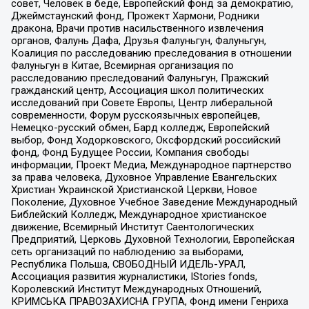
совет, Человек в беде, Европейский фонд за демократию,
Джеймстаунский фонд, Прожект Хармони, Родники
дракона, Врачи против насильственного извлечения
органов, Фалунь Дафа, Друзья Фалуньгун, Фалуньгун,
Коалиция по расследованию преследования в отношении
Фалуньгун в Китае, Всемирная организация по
расследованию преследований Фалуньгун, Пражский
гражданский центр, Ассоциация школ политических
исследований при Совете Европы, Центр либеральной
современности, Форум русскоязычных европейцев,
Немецко-русский обмен, Бард колледж, Европейский
выбор, Фонд Ходорковского, Оксфордский российский
фонд, Фонд Будущее России, Компания свободы
информации, Проект Медиа, Международное партнерство
за права человека, Духовное Управление Евангельских
Христиан Украинской Христианской Церкви, Новое
Поколение, Духовное Учебное Заведение Международный
Библейский Колледж, Международное христианское
движение, Всемирный Институт Саентологических
Предприятий, Церковь Духовной Технологии, Европейская
сеть организаций по наблюдению за выборами,
Республика Польша, СВОБОДНЫЙ ИДЕЛЬ-УРАЛ,
Ассоциация развития журналистики, IStories fonds,
Королевский Институт Международных Отношений,
КРИМСЬКА ПРАВОЗАХИСНА ГРУПА, Фонд имени Генриха