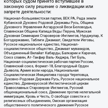
которых судом принято вступившее в
законную силу решение о ликвидации или
запрете деятельности:
Национал-большевистская партия, ВЕК РА, Рада земли
Кубанской Духовно Родовой Державы Русь, Община
Духовного Управления Асгардской Веси Беловодья,
Славянская Община Капища Веды Перуна, Мужская
Духовная Семинария Староверов-Инглингов, Нурджулар, К
Богодержавию, Таблиги Джамаат, Свидетели Иеговы,
Русское национальное единство, Национал-
социалистическое общество, Джамаат мувахидов,
Объединенный Вилайат Кабарды, Балкарии и Карачая,
Союз славян, Ат-Такфир Валь-Хиджра, Пит Буль,
Национал-социалистическая рабочая партия России,
Славянский союз, Формат-18, Благородный Орден
Дьявола, Армия воли народа, Национальная
Социалистическая Инициатива города Череповца,
Духовно-Родовая Держава Русь, Русское национальное
единство, Древнерусской Инглистической церкви
Православных Староверов-Инглингов, Русский
общенациональный союз, Движение против нелегальной
иммиграции, Кровь и Честь, О свободе совести и о
религиозных объединениях, Омская организация
общественного политического движения Русское