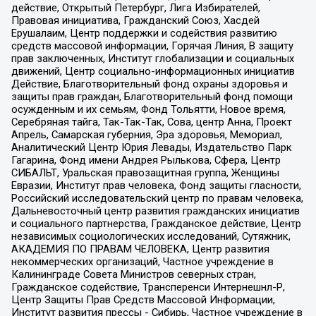
действие, Открытый Петербург, Лига Избирателей,
Правовая инициатива, Гражданский Союз, Хасдей
Ерушалаим, Центр поддержки и содействия развитию
средств массовой информации, Горячая Линия, В защиту
прав заключенных, Институт глобализации и социальных
движений, Центр социально-информационных инициатив
Действие, Благотворительный фонд охраны здоровья и
защиты прав граждан, Благотворительный фонд помощи
осужденным и их семьям, Фонд Тольятти, Новое время,
Серебряная тайга, Так-Так-Так, Сова, центр Анна, Проект
Апрель, Самарская губерния, Эра здоровья, Мемориал,
Аналитический Центр Юрия Левады, Издательство Парк
Гагарина, Фонд имени Андрея Рылькова, Сфера, Центр
СИБАЛЬТ, Уральская правозащитная группа, Женщины
Евразии, Институт прав человека, Фонд защиты гласности,
Российский исследовательский центр по правам человека,
Дальневосточный центр развития гражданских инициатив
и социального партнерства, Гражданское действие, Центр
независимых социологических исследований, Сутяжник,
АКАДЕМИЯ ПО ПРАВАМ ЧЕЛОВЕКА, Центр развития
некоммерческих организаций, Частное учреждение в
Калининграде Совета Министров северных стран,
Гражданское содействие, Трансперенси Интернешнл-Р,
Центр Защиты Прав Средств Массовой Информации,
Институт развития прессы - Сибирь, Частное учреждение в