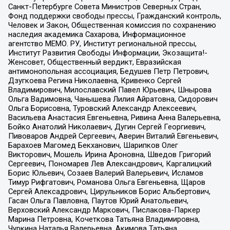
Санкт-Петербурге Совета Министров Северных Стран,
Фонд поддержки свободы прессы, Гражданский контроль,
Человек и Закон, Общественная комиссия по сохранению
наследия академика Сахарова, Информационное
агентство МЕМО. РУ, Институт региональной прессы,
Институт Развития Свободы Информации, Экозащита!-
Женсовет, Общественный вердикт, Евразийская
антимонопольная ассоциация, Бедушев Петр Петрович,
Дзугкоева Регина Николаевна, Кривенко Сергей
Владимирович, Милославский Павел Юрьевич, Шнырова
Ольга Вадимовна, Чанышева Лилия Айратовна, Сидорович
Ольга Борисовна, Туровский Александр Алексеевич,
Васильева Анастасия Евгеньевна, Ривина Анна Валерьевна,
Бойко Анатолий Николаевич, Дугин Сергей Георгиевич,
Пивоваров Андрей Сергеевич, Аверин Виталий Евгеньевич,
Барахоев Магомед Бекханович, Шарипков Олег
Викторович, Мошель Ирина Ароновна, Шведов Григорий
Сергеевич, Пономарев Лев Александрович, Каргалицкий
Борис Юльевич, Созаев Валерий Валерьевич, Исламов
Тимур Рифгатович, Романова Ольга Евгеньевна, Щаров
Сергей Алексадрович, Цирульников Борис Альбертович,
Гасан Ольга Павловна, Паутов Юрий Анатольевич,
Верховский Александр Маркович, Пислакова-Паркер
Марина Петровна, Кочеткова Татьяна Владимировна,
Чуркина Наталья Валерьевна, Акимова Татьяна