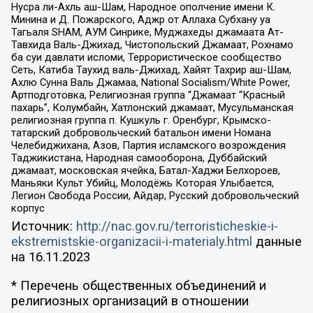
Нусра ли-Ахль аш-Шам, Народное ополчение имени К.
Минина и Д. Пожарского, Аджр от Аллаха Субхану уа
Тагьаля SHAM, АУМ Синрике, Муджахеды джамаата Ат-
Тавхида Валь-Джихад, Чистопольский Джамаат, Рохнамо
ба суи давлати исломи, Террористическое сообщество
Сеть, Катиба Таухид валь-Джихад, Хайят Тахрир аш-Шам,
Ахлю Сунна Валь Джамаа, National Socialism/White Power,
Артподготовка, Религиозная группа “Джамаат “Красный
пахарь”, Колумбайн, Хатлонский джамаат, Мусульманская
религиозная группа п. Кушкуль г. Оренбург, Крымско-
татарский добровольческий батальон имени Номана
Челебиджихана, Азов, Партия исламского возрождения
Таджикистана, Народная самооборона, Дуббайский
джамаат, московская ячейка, Батал-Хаджи Белхороев,
Маньяки Культ Убийц, Молодёжь Которая Улыбается,
Легион Свобода России, Айдар, Русский добровольческий
корпус
Источник:
http://nac.gov.ru/terroristicheskie-i-
ekstremistskie-organizacii-i-materialy.html
данные
на
16.11.2023
* Перечень общественных объединений и
религиозных организаций в отношении