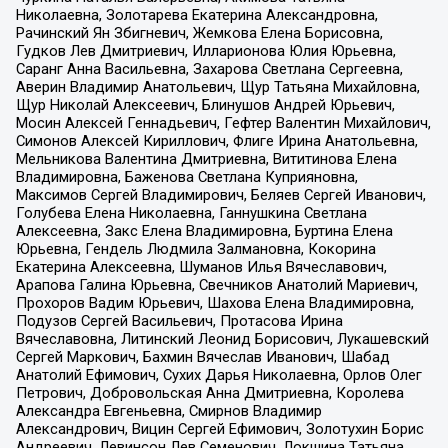
Николаевна, Золотарева Екатерина Александровна,
Рачинский Ян Збигневич, Жемкова Елена Борисовна,
Гудков Лев Дмитриевич, Илларионова Юлия Юрьевна,
Саранг Анна Васильевна, Захарова Светлана Сергеевна,
Аверин Владимир Анатольевич, Щур Татьяна Михайловна,
Щур Николай Алексеевич, Блинушов Андрей Юрьевич,
Мосин Алексей Геннадьевич, Гефтер Валентин Михайлович,
Симонов Алексей Кириллович, Флиге Ирина Анатольевна,
Мельникова Валентина Дмитриевна, Вититинова Елена
Владимировна, Баженова Светлана Куприяновна,
Максимов Сергей Владимирович, Беляев Сергей Иванович,
Голубева Елена Николаевна, Ганнушкина Светлана
Алексеевна, Закс Елена Владимировна, Буртина Елена
Юрьевна, Гендель Людмила Залмановна, Кокорина
Екатерина Алексеевна, Шуманов Илья Вячеславович,
Арапова Галина Юрьевна, Свечников Анатолий Мариевич,
Прохоров Вадим Юрьевич, Шахова Елена Владимировна,
Подузов Сергей Васильевич, Протасова Ирина
Вячеславовна, Литинский Леонид Борисович, Лукашевский
Сергей Маркович, Бахмин Вячеслав Иванович, Шабад
Анатолий Ефимович, Сухих Дарья Николаевна, Орлов Олег
Петрович, Добровольская Анна Дмитриевна, Королева
Александра Евгеньевна, Смирнов Владимир
Александрович, Вицин Сергей Ефимович, Золотухин Борис
Андреевич, Левинсон Лев Семенович, Локшина Татьяна