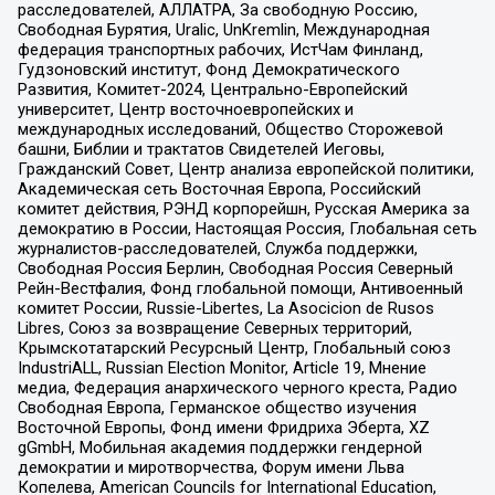
расследователей, АЛЛАТРА, За свободную Россию,
Свободная Бурятия, Uralic, UnKremlin, Международная
федерация транспортных рабочих, ИстЧам Финланд,
Гудзоновский институт, Фонд Демократического
Развития, Комитет-2024, Центрально-Европейский
университет, Центр восточноевропейских и
международных исследований, Общество Сторожевой
башни, Библии и трактатов Свидетелей Иеговы,
Гражданский Совет, Центр анализа европейской политики,
Академическая сеть Восточная Европа, Российский
комитет действия, РЭНД корпорейшн, Русская Америка за
демократию в России, Настоящая Россия, Глобальная сеть
журналистов-расследователей, Служба поддержки,
Свободная Россия Берлин, Свободная Россия Северный
Рейн-Вестфалия, Фонд глобальной помощи, Антивоенный
комитет России, Russie-Libertes, La Asocicion de Rusos
Libres, Союз за возвращение Северных территорий,
Крымскотатарский Ресурсный Центр, Глобальный союз
IndustriALL, Russian Election Monitor, Article 19, Мнение
медиа, Федерация анархического черного креста, Радио
Свободная Европа, Германское общество изучения
Восточной Европы, Фонд имени Фридриха Эберта, XZ
gGmbH, Мобильная академия поддержки гендерной
демократии и миротворчества, Форум имени Льва
Копелева, American Councils for International Education,