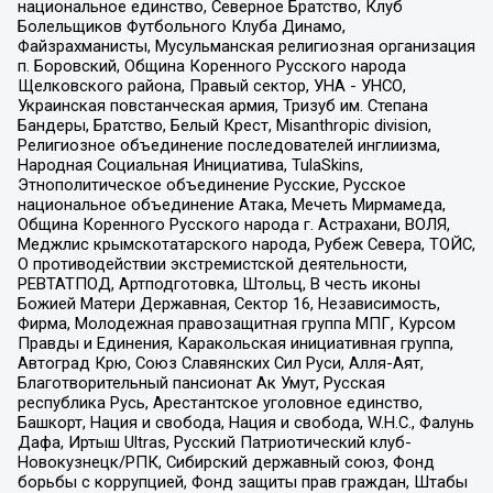
национальное единство, Северное Братство, Клуб
Болельщиков Футбольного Клуба Динамо,
Файзрахманисты, Мусульманская религиозная организация
п. Боровский, Община Коренного Русского народа
Щелковского района, Правый сектор, УНА - УНСО,
Украинская повстанческая армия, Тризуб им. Степана
Бандеры, Братство, Белый Крест, Misanthropic division,
Религиозное объединение последователей инглиизма,
Народная Социальная Инициатива, TulaSkins,
Этнополитическое объединение Русские, Русское
национальное объединение Атака, Мечеть Мирмамеда,
Община Коренного Русского народа г. Астрахани, ВОЛЯ,
Меджлис крымскотатарского народа, Рубеж Севера, ТОЙС,
О противодействии экстремистской деятельности,
РЕВТАТПОД, Артподготовка, Штольц, В честь иконы
Божией Матери Державная, Сектор 16, Независимость,
Фирма, Молодежная правозащитная группа МПГ, Курсом
Правды и Единения, Каракольская инициативная группа,
Автоград Крю, Союз Славянских Сил Руси, Алля-Аят,
Благотворительный пансионат Ак Умут, Русская
республика Русь, Арестантское уголовное единство,
Башкорт, Нация и свобода, Нация и свобода, W.H.С., Фалунь
Дафа, Иртыш Ultras, Русский Патриотический клуб-
Новокузнецк/РПК, Сибирский державный союз, Фонд
борьбы с коррупцией, Фонд защиты прав граждан, Штабы