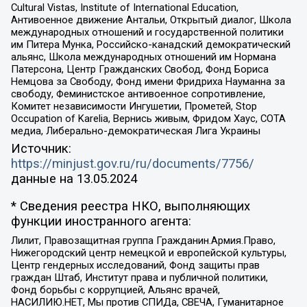
Cultural Vistas, Institute of International Education,
Антивоенное движение Антальи, Открытый диалог, Школа
международных отношений и государственной политики
им Питера Мунка, Российско-канадский демократический
альянс, Школа международных отношений им Нормана
Патерсона, Центр Гражданских Свобод, Фонд Бориса
Немцова за Свободу, Фонд имени Фридриха Науманна за
свободу, Феминистское антивоенное сопротивление,
Комитет независимости Ингушетии, Прометей, Stop
Occupation of Karelia, Вернись живым, Фридом Хаус, СОТА
медиа, Либерально-демократическая Лига Украины
Источник:
https://minjust.gov.ru/ru/documents/7756/
данные на
13.05.2024
* Сведения реестра НКО, выполняющих
функции иностранного агента:
Лилит, Правозащитная группа Гражданин.Армия.Право,
Нижегородский центр немецкой и европейской культуры,
Центр гендерных исследований, Фонд защиты прав
граждан Штаб, Институт права и публичной политики,
Фонд борьбы с коррупцией, Альянс врачей,
НАСИЛИЮ.НЕТ, Мы против СПИДа, СВЕЧА, Гуманитарное