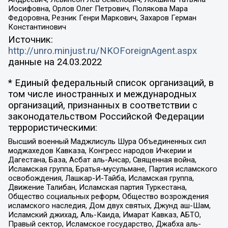
Иосифовна, Орлов Олег Петрович, Полякова Мара
Федоровна, Резник Генри Маркович, Захаров Герман
Константинович
Источник:
http://unro.minjust.ru/NKOForeignAgent.aspx
данные на
24.03.2022
* Единый федеральный список организаций, в
том числе иностранных и международных
организаций, признанных в соответствии с
законодательством Российской Федерации
террористическими:
Высший военный Маджлисуль Шура Объединенных сил
моджахедов Кавказа, Конгресс народов Ичкерии и
Дагестана, База, Асбат аль-Ансар, Священная война,
Исламская группа, Братья-мусульмане, Партия исламского
освобождения, Лашкар-И-Тайба, Исламская группа,
Движение Талибан, Исламская партия Туркестана,
Общество социальных реформ, Общество возрождения
исламского наследия, Дом двух святых, Джунд аш-Шам,
Исламский джихад, Аль-Каида, Имарат Кавказ, АБТО,
Правый сектор, Исламское государство, Джабха аль-