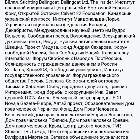
Бёлля, Stichting Bellingcat, Bellingcat Ltd, The Insider, Институт
правовой инициативы Центральной и Восточной Европы,
Фонд Открытой Эстонии, Calvert 22 Foundation, Канадский
украинский конгресс, Институт Макдональда-Лорье,
Украинская национальная федерация Канады,
Декабристы, Международный научный центр им Вудро
Вильсона, Свободная пресса, Возрождение, Всеукраинский
духовный центр , Риддл, Русский антивоенный комитет в
Швеции, Проект Медуза, Фонд Андрея Сахарова, Форум
свободной России, Лига Свободных Наций, Transparеncy
International, Форум Свободных Народов ПостРоссии,
Солидарность с гражданским движением в России –
Solidarus, КрымSOS, Свободный университет, Институт
государственного управления, Форум гражданского
общества Россия, Беллона, Союз жителей островов
Тисима и Хабомаи, Съезд народных депутатов, Гринпис
Интернешнл, Фонд борьбы с коррупцией Инк, Завет
церквей TCCN, Агора, Всемирный фонд природы, BDR
Novaja Gazeta-Europe, Алтай проект, Образовательный дом
прав человека Чернигов, Фонд Дом Прав Человека,
Белорусский дом прав человека имени Бориса Звозскова,
Дом прав человека Тбилиси, Дом прав человека Ереван,
Дом прав человека Крым, Центр дикого лосося, TVR
Studios, ТВ Дождь, Центр европейских исследований им
Вилфрида Мартенса, Сетевое объединение журналистов