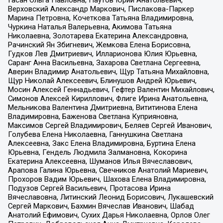
Верховский Александр Маркович, Пислакова-Паркер
Марина Петровна, Кочеткова Татьяна Владимировна,
Чуркина Наталья Валерьевна, Акимова Татьяна
Николаевна, Золотарева Екатерина Александровна,
Рачинский Ян Збигневич, Жемкова Елена Борисовна,
Гудков Лев Дмитриевич, Илларионова Юлия Юрьевна,
Саранг Анна Васильевна, Захарова Светлана Сергеевна,
Аверин Владимир Анатольевич, Щур Татьяна Михайловна,
Щур Николай Алексеевич, Блинушов Андрей Юрьевич,
Мосин Алексей Геннадьевич, Гефтер Валентин Михайлович,
Симонов Алексей Кириллович, Флиге Ирина Анатольевна,
Мельникова Валентина Дмитриевна, Вититинова Елена
Владимировна, Баженова Светлана Куприяновна,
Максимов Сергей Владимирович, Беляев Сергей Иванович,
Голубева Елена Николаевна, Ганнушкина Светлана
Алексеевна, Закс Елена Владимировна, Буртина Елена
Юрьевна, Гендель Людмила Залмановна, Кокорина
Екатерина Алексеевна, Шуманов Илья Вячеславович,
Арапова Галина Юрьевна, Свечников Анатолий Мариевич,
Прохоров Вадим Юрьевич, Шахова Елена Владимировна,
Подузов Сергей Васильевич, Протасова Ирина
Вячеславовна, Литинский Леонид Борисович, Лукашевский
Сергей Маркович, Бахмин Вячеслав Иванович, Шабад
Анатолий Ефимович, Сухих Дарья Николаевна, Орлов Олег