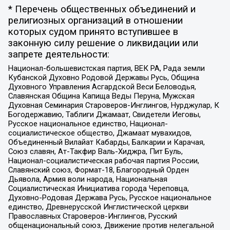
* Перечень общественных объединений и
религиозных организаций в отношении
которых судом принято вступившее в
законную силу решение о ликвидации или
запрете деятельности:
Национал-большевистская партия, ВЕК РА, Рада земли
Кубанской Духовно Родовой Державы Русь, Община
Духовного Управления Асгардской Веси Беловодья,
Славянская Община Капища Веды Перуна, Мужская
Духовная Семинария Староверов-Инглингов, Нурджулар, К
Богодержавию, Таблиги Джамаат, Свидетели Иеговы,
Русское национальное единство, Национал-
социалистическое общество, Джамаат мувахидов,
Объединенный Вилайат Кабарды, Балкарии и Карачая,
Союз славян, Ат-Такфир Валь-Хиджра, Пит Буль,
Национал-социалистическая рабочая партия России,
Славянский союз, Формат-18, Благородный Орден
Дьявола, Армия воли народа, Национальная
Социалистическая Инициатива города Череповца,
Духовно-Родовая Держава Русь, Русское национальное
единство, Древнерусской Инглистической церкви
Православных Староверов-Инглингов, Русский
общенациональный союз, Движение против нелегальной