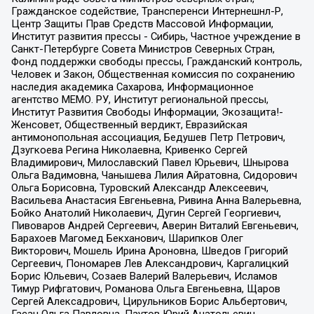
Гражданское содействие, Трансперенси Интернешнл-Р,
Центр Защиты Прав Средств Массовой Информации,
Институт развития прессы - Сибирь, Частное учреждение в
Санкт-Петербурге Совета Министров Северных Стран,
Фонд поддержки свободы прессы, Гражданский контроль,
Человек и Закон, Общественная комиссия по сохранению
наследия академика Сахарова, Информационное
агентство МЕМО. РУ, Институт региональной прессы,
Институт Развития Свободы Информации, Экозащита!-
Женсовет, Общественный вердикт, Евразийская
антимонопольная ассоциация, Бедушев Петр Петрович,
Дзугкоева Регина Николаевна, Кривенко Сергей
Владимирович, Милославский Павел Юрьевич, Шнырова
Ольга Вадимовна, Чанышева Лилия Айратовна, Сидорович
Ольга Борисовна, Туровский Александр Алексеевич,
Васильева Анастасия Евгеньевна, Ривина Анна Валерьевна,
Бойко Анатолий Николаевич, Дугин Сергей Георгиевич,
Пивоваров Андрей Сергеевич, Аверин Виталий Евгеньевич,
Барахоев Магомед Бекханович, Шарипков Олег
Викторович, Мошель Ирина Ароновна, Шведов Григорий
Сергеевич, Пономарев Лев Александрович, Каргалицкий
Борис Юльевич, Созаев Валерий Валерьевич, Исламов
Тимур Рифгатович, Романова Ольга Евгеньевна, Щаров
Сергей Алексадрович, Цирульников Борис Альбертович,
Гасан Ольга Павловна, Паутов Юрий Анатольевич,