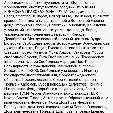
Ассоциация развития журналистики, IStories fonds,
Королевский Институт Международных Отношений,
КРИМСЬКА ПРАВОЗАХИСНА ГРУПА, Фонд имени Генриха
Бёлля, Stichting Bellingcat, Bellingcat Ltd, The Insider, Институт
правовой инициативы Центральной и Восточной Европы,
Фонд Открытой Эстонии, Calvert 22 Foundation, Канадский
украинский конгресс, Институт Макдональда-Лорье,
Украинская национальная федерация Канады,
Декабристы, Международный научный центр им Вудро
Вильсона, Свободная пресса, Возрождение, Всеукраинский
духовный центр , Риддл, Русский антивоенный комитет в
Швеции, Проект Медуза, Фонд Андрея Сахарова, Форум
свободной России, Лига Свободных Наций, Transparеncy
International, Форум Свободных Народов ПостРоссии,
Солидарность с гражданским движением в России –
Solidarus, КрымSOS, Свободный университет, Институт
государственного управления, Форум гражданского
общества Россия, Беллона, Союз жителей островов
Тисима и Хабомаи, Съезд народных депутатов, Гринпис
Интернешнл, Фонд борьбы с коррупцией Инк, Завет
церквей TCCN, Агора, Всемирный фонд природы, BDR
Novaja Gazeta-Europe, Алтай проект, Образовательный дом
прав человека Чернигов, Фонд Дом Прав Человека,
Белорусский дом прав человека имени Бориса Звозскова,
Дом прав человека Тбилиси, Дом прав человека Ереван,