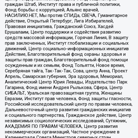
граждан Штаб, Институт права и публичной политики,
Фонд борьбы с коррупцией, Альянс врачей,
НАСИЛИЮ.НЕТ, Мы против СПИДа, СВЕЧА, Гуманитарное
действие, Открытый Петербург, Лига Избирателей,
Правовая инициатива, Гражданский Союз, Хасдей
Ерушалаим, Центр поддержки и содействия развитию
средств массовой информации, Горячая Линия, В защиту
прав заключенных, Институт глобализации и социальных
движений, Центр социально-информационных инициатив
Действие, Благотворительный фонд охраны здоровья и
защиты прав граждан, Благотворительный фонд помощи
осужденным и их семьям, Фонд Тольятти, Новое время,
Серебряная тайга, Так-Так-Так, Сова, центр Анна, Проект
Апрель, Самарская губерния, Эра здоровья, Мемориал,
Аналитический Центр Юрия Левады, Издательство Парк
Гагарина, Фонд имени Андрея Рылькова, Сфера, Центр
СИБАЛЬТ, Уральская правозащитная группа, Женщины
Евразии, Институт прав человека, Фонд защиты гласности,
Российский исследовательский центр по правам человека,
Дальневосточный центр развития гражданских инициатив
и социального партнерства, Гражданское действие, Центр
независимых социологических исследований, Сутяжник,
АКАДЕМИЯ ПО ПРАВАМ ЧЕЛОВЕКА, Центр развития
некоммерческих организаций, Частное учреждение в
Калининграде Совета Министров северных стран,