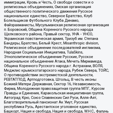
иммиграции, Кровь и Честь, О свободе совести и о
религиозных объединениях, Омская организация
общественного политического движения Русское
национальное единство, Северное Братство, Клуб
Болельщиков Футбольного Клуба Динамо,
Файзрахманисты, Мусульманская религиозная организация
п. Боровский, Община Коренного Русского народа
Щелковского района, Правый сектор, УНА - УНСО,
Украинская повстанческая армия, Тризуб им. Степана
Бандеры, Братство, Белый Крест, Misanthropic division,
Религиозное объединение последователей инглиизма,
Народная Социальная Инициатива, TulaSkins,
Этнополитическое объединение Русские, Русское
национальное объединение Атака, Мечеть Мирмамеда,
Община Коренного Русского народа г. Астрахани, ВОЛЯ,
Меджлис крымскотатарского народа, Рубеж Севера, ТОЙС,
О противодействии экстремистской деятельности,
РЕВТАТПОД, Артподготовка, Штольц, В честь иконы
Божией Матери Державная, Сектор 16, Независимость,
Фирма, Молодежная правозащитная группа МПГ, Курсом
Правды и Единения, Каракольская инициативная группа,
Автоград Крю, Союз Славянских Сил Руси, Алля-Аят,
Благотворительный пансионат Ак Умут, Русская
республика Русь, Арестантское уголовное единство,
Башкорт, Нация и свобода, Нация и свобода, W.H.С., Фалунь