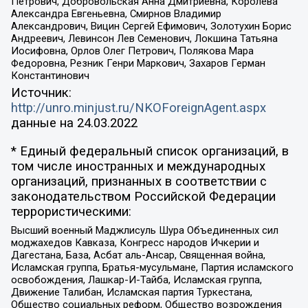
Петрович, Добровольская Анна Дмитриевна, Королева
Александра Евгеньевна, Смирнов Владимир
Александрович, Вицин Сергей Ефимович, Золотухин Борис
Андреевич, Левинсон Лев Семенович, Локшина Татьяна
Иосифовна, Орлов Олег Петрович, Полякова Мара
Федоровна, Резник Генри Маркович, Захаров Герман
Константинович
Источник:
http://unro.minjust.ru/NKOForeignAgent.aspx
данные на
24.03.2022
* Единый федеральный список организаций, в
том числе иностранных и международных
организаций, признанных в соответствии с
законодательством Российской Федерации
террористическими:
Высший военный Маджлисуль Шура Объединенных сил
моджахедов Кавказа, Конгресс народов Ичкерии и
Дагестана, База, Асбат аль-Ансар, Священная война,
Исламская группа, Братья-мусульмане, Партия исламского
освобождения, Лашкар-И-Тайба, Исламская группа,
Движение Талибан, Исламская партия Туркестана,
Общество социальных реформ, Общество возрождения