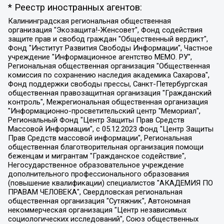
* Реестр иностранных агентов:
Калининградская региональная общественная организация "Экозащита!-Женсовет", Фонд содействия защите прав и свобод граждан "Общественный вердикт", Фонд "Институт Развития Свободы Информации", Частное учреждение "Информационное агентство МЕМО. РУ", Региональная общественная организация "Общественная комиссия по сохранению наследия академика Сахарова", Фонд поддержки свободы прессы, Санкт-Петербургская общественная правозащитная организация "Гражданский контроль", Межрегиональная общественная организация "Информационно-просветительский центр "Мемориал", Региональный Фонд "Центр Защиты Прав Средств Массовой Информации", с 05.12.2023 Фонд "Центр Защиты Прав Средств массовой информации", Региональная общественная благотворительная организация помощи беженцам и мигрантам "Гражданское содействие", Негосударственное образовательное учреждение дополнительного профессионального образования (повышение квалификации) специалистов "АКАДЕМИЯ ПО ПРАВАМ ЧЕЛОВЕКА", Свердловская региональная общественная организация "Сутяжник", Автономная некоммерческая организация "Центр независимых социологических исследований", Союз общественных объединений "Российский исследовательский центр по правам человека", Региональное общественное учреждение научно-информационный центр "МЕМОРИАЛ", Некоммерческая организация "Фонд защиты гласности", Автономная некоммерческая организация "Институт прав человека", Городская общественная организация "Екатеринбургское общество "МЕМОРИАЛ", Городская общественная организация "Рязанское историко-просветительское и правозащитное общество "Мемориал" (Рязанский Мемориал), Челябинский региональный орган общественной самодеятельности – женское общественное объединение "Женщины Евразии", Челябинский региональный орган общественной самодеятельности "Уральская правозащитная группа", Фонд содействия защите здоровья и социальной справедливости имени Андрея Рылькова, Автономная Некоммерческая Организация "Аналитический Центр Юрия Левады", Автономная некоммерческая организация социальной поддержки населения "Проект Апрель", Региональная общественная организация помощи женщинам и детям, находящимся в кризисной ситуации "Информационно-методический центр "Анна", Фонд содействия развитию массовых коммуникаций и правовому просвещению "Так-так-Так", Фонд содействия устойчивому развитию "Серебряная тайга", Свердловский региональный общественный фонд социальных проектов "Новое время", "Idel.Реалии", Кавказ.Реалии, Крым.Реалии, Телеканал Настоящее Время, Татаро-башкирская служба Радио Свобода (Azatliq Radiosi), Радио Свободная Европа/Радио Свобода (PCE/PC), "Сибирь.Реалии", "Фактограф", Благотворительный фонд помощи осужденным и их семьям, Автономная некоммерческая организация "Институт глобализации и социальных движений", Фонд "В защиту прав заключенных", Частное учреждение "Центр поддержки и содействия развитию средств массовой информации", Пензенский региональный общественный благотворительный фонд "Гражданский союз", "Север.Реалии", Некоммерческая организация Фонд "Правовая инициатива", Общество с ограниченной ответственностью "Радио Свободная Европа/Радио Свобода", Чешское информационное агентство "MEDIUM-ORIENT", Красноярская региональная общественная организация "Мы против СПИДа", Камалягин Денис Николаевич, Маркелов Сергей Евгеньевич, Пономарев Лев Александрович, Савицкая Людмила Алексеевна, Автономная некоммерческая организация "Центр по работе с проблемой насилия "НАСИЛИЮ.НЕТ", Межрегиональный профессиональный союз работников здравоохранения "Альянс врачей", Юридическое лицо, зарегистрированное в Латвийской Республике, SIA "Medusa Project" (регистрационный номер 40103797863, дата регистрации 10.06.2014), Некоммерческая организация "Фонд по борьбе с коррупцией", Автономная некоммерческая организация "Институт права и публичной политики", Баданин Роман Сергеевич, Гликин Максим Александрович, Железнова Мария Михайловна, Лукьянова Юлия Сергеевна, Маетная Елизавета Витальевна, Маняхин Петр Борисович, Чуракова Ольга Владимировна, Ярош Юлия Петровна, Юридическое лицо "The Insider SIA", зарегистрированное в Риге, Латвийская Республика (дата регистрации 26.06.2015), являющееся администратором доменного имени интернет-издания "The Insider SIA", https://theins.ru, Постернак Алексей Евгеньевич, Рубин Михаил Аркадьевич, Анин Роман Александрович, Юридическое лицо Istories fonds, зарегистрированное в Латвийской Республике (регистрационный номер 50008295751, дата регистрации 24.02.2020), Великовский Дмитрий Александрович, Долинина Ирина Николаевна, Мароховская Алеся Алексеевна, Шлейнов Роман Юрьевич, Шмагун Олеся Валентиновна, Общество с ограниченной ответственностью "Альтаир 2021", Общество с ограниченной ответственностью "Вега 2021", Общество с ограниченной ответственностью "Главный редактор 2021", Общество с ограниченной ответственностью "Ромашки монолит", Важенков Артем Валерьевич, Ивановская областная общественная организация "Центр гендерных исследований", Гурман Юрий Альбертович, Медиапроект "ОВД-Инфо", Егоров Владимир Владимирович, Жилинский Владимир Александрович, Общество с ограниченной ответственностью "ЗП", Иванова София Юрьевна, Карезина Инна Павловна, Кильтау Екатерина Викторовна, Петров Алексей Викторович, Пискунов Сергей Евгеньевич, Смирнов Сергей Сергеевич, Тихонов Михаил Сергеевич, Общество с ограниченной ответственностью "ЖУРНАЛИСТ-ИНОСТРАННЫЙ АГЕНТ", Арапова Галина Юрьевна, Вольтская Татьяна Анатольевна, Американская компания "Mason G.E.S. Anonymous Foundation" (США), являющаяся владельцем интернет-издания https://mnews.world/, Компания "Stichting Bellingcat", зарегистрированная в Нидерландах (дата регистрации 11.07.2018), Захаров Андрей Вячеславович, Клепиковская Екатерина Дмитриевна, Общество с ограниченной ответственностью "МЕМО", Перл Роман Александрович, Симонов Евгений Алексеевич, Соловьева Елена Анатольевна, Сотников Даниил Владимирович, Сурначева Елизавета Дмитриевна, Автономная некоммерческая организация по защите прав человека и информированию населения "Якутия – Наше Мнение", Общество с ограниченной ответственностью "Москоу диджитал медиа", с 26.01.2023 Общество с ограниченной ответственностью "Чайка Белые сады", Ветошкина Валерия Валерьевна, Заговора Максим Александрович, Межрегиональное общественное движение "Российская ЛГБТ - сеть", Оленичев Максим Владимирович, Павлов Иван Юрьевич, Скворцова Елена Сергеевна, Общество с ограниченной ответственностью "Как бы инагент", Кочетков Игорь Викторович, Общество с ограниченной ответственностью "Честные выборы", Еланчик Олег Александрович, Общество с ограниченной ответственностью "Нобелевский призыв", Гималова Регина Эмилевна, Григорьев Андрей Валерьевич, Григорьева Алина Александровна, Ассоциация по содействию защите прав призывников, альтернативнослужащих и военнослужащих "Правозащитная группа "Гражданин.Армия.Право", Хисамова Регина Фаритовна, Автономная некоммерческая организация по реализации социально-правовых программ "Лилит", Дальневосточное общественное движение "Маяк", Санкт-Петербургская ЛГБТ-инициативная группа "Выход", Инициативная группа ЛГБТ+ "Реверс", Алексеев Андрей Викторович, Бекбулатова Таисия Львовна, Беляев Иван Михайлович, Владыкина Елена Сергеевна, Гельман Марат Александрович, Никульшина Вероника Юрьевна, Толоконникова Надежда Андреевна, Шендерович Виктор Анатольевич, Общество с ограниченной ответственностью "Данное сообщение", Общество с ограниченной ответственностью Издательский дом "Новая глава", Айнбиндер Александра Александровна, Московский комьюнити-центр для ЛГБТ+инициатив, Благотворительный фонд развития филантропии, Deutsche Welle (Германия, Kurt-Schumacher-Strasse 3, 53113 Bonn), Борзунова Мария Михайловна, Воробьев Виктор Викторович, Голубева Анна Львовна, Константинова Алла Михайловна, Малкова Ирина Владимировна, Мурадов Мурад Абдулгалимович, Осетинская Елизавета Николаевна, Понасенков Евгений Николаевич, Ганапольский Матвей Юрьевич, Киселев Евгений Алексеевич, Борухович Ирина Григорьевна, Дремин Иван Тимофеевич, Дубровский Дмитрий Викторович, Красноярская региональная общественная организация поддержки и развития альтернативных образовательных технологий и межкультурных коммуникаций "ИНТЕРРА", Маяковская Екатерина Алексеевна, Фейгин Марк Захарович, Филимонов Андрей Викторович, Дзугкоева Регина Николаевна, Доброхотов Роман Александрович, Дудь Юрий Александрович, Елкин Сергей Владимирович, Кругликов Кирилл Игоревич, Сабунаева Мария Леонидовна, Семенов Алексей Владимирович, Шаинян Карен Багратович, Шульман Екатерина Михайловна, Асафьев Артур Валерьевич, Вахштайн Виктор Семенович, Венедиктов Алексей Алексеевич, Лушникова Екатерина Евгеньевна, Волков Леонид Михайлович, Невзоров Александр Глебович, Пархоменко Сергей Борисович, Сироткин Ярослав Николаевич, Кара-Мурза Владимир Владимирович, Баранова Наталья Владимировна, Гозман Леонид Яковлевич, Кагарлицкий Борис Юльевич, Климарев Михаил Валерьевич, Милов Владимир Станиславович, Автономная некоммерческая организация Краснодарский центр современного искусства "Типография", Моргенштерн Алишер Тагирович, Соболь Любовь Эдуардовна, Общество с ограниченной ответственностью "ЛИЗА НОРМ", Каспаров Гарри Кимович, Ходорковский Михаил Борисович, Общество с ограниченной ответственностью "Апрельские тезисы", Данилович Ирина Брониславовна, Кашин Олег Владимирович, Петров Николай Владимирович, Пивоваров Алексей Владимирович, Соколов Михаил Владимирович, Цветкова Юлия Владимировна, Чичваркин Евгений Александрович, Комитет против пыток/Команда против пыток, Общество с ограниченной ответственностью "Первый научный", Общество с ограниченной ответственностью "Вертолет и ко", Белоцерковская Вероника Борисовна, Кац Максим Евгеньевич, Лазарева Татьяна Юрьевна, Шаведдинов Руслан Табризович, Яшин Илья Валерьевич, Общество с ограниченной ответственностью "Иноагент ААВ", Алешковский Дмитрий Петрович, Альбац Евгения Марковна, Быков Дмитрий Львович, Галямина Юлия Евгеньевна, Лойко Сергей Леонидович, Мартынов Кирилл Константинович, Медведев Сергей Александрович, Крашенинников Федор Геннадиевич, Гордеева Катерина Вл