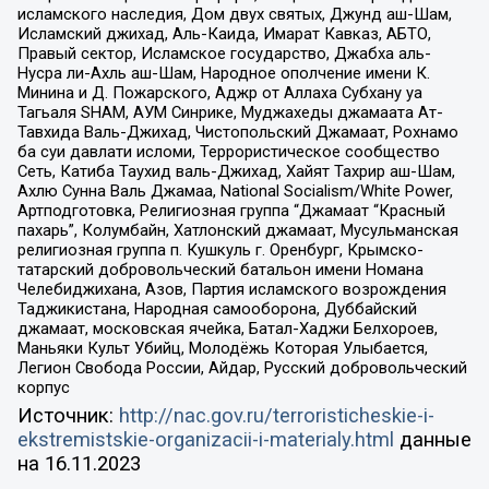
исламского наследия, Дом двух святых, Джунд аш-Шам,
Исламский джихад, Аль-Каида, Имарат Кавказ, АБТО,
Правый сектор, Исламское государство, Джабха аль-
Нусра ли-Ахль аш-Шам, Народное ополчение имени К.
Минина и Д. Пожарского, Аджр от Аллаха Субхану уа
Тагьаля SHAM, АУМ Синрике, Муджахеды джамаата Ат-
Тавхида Валь-Джихад, Чистопольский Джамаат, Рохнамо
ба суи давлати исломи, Террористическое сообщество
Сеть, Катиба Таухид валь-Джихад, Хайят Тахрир аш-Шам,
Ахлю Сунна Валь Джамаа, National Socialism/White Power,
Артподготовка, Религиозная группа “Джамаат “Красный
пахарь”, Колумбайн, Хатлонский джамаат, Мусульманская
религиозная группа п. Кушкуль г. Оренбург, Крымско-
татарский добровольческий батальон имени Номана
Челебиджихана, Азов, Партия исламского возрождения
Таджикистана, Народная самооборона, Дуббайский
джамаат, московская ячейка, Батал-Хаджи Белхороев,
Маньяки Культ Убийц, Молодёжь Которая Улыбается,
Легион Свобода России, Айдар, Русский добровольческий
корпус
Источник:
http://nac.gov.ru/terroristicheskie-i-
ekstremistskie-organizacii-i-materialy.html
данные
на
16.11.2023