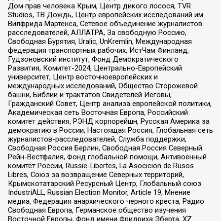
Дом прав человека Крым, Центр дикого лосося, TVR
Studios, ТВ Дождь, Центр европейских исследований им
Вилфрида Мартенса, Сетевое объединение журналистов
расследователей, АЛЛАТРА, За свободную Россию,
Свободная Бурятия, Uralic, UnKremlin, Международная
федерация транспортных рабочих, ИстЧам Финланд,
Гудзоновский институт, Фонд Демократического
Развития, Комитет-2024, Центрально-Европейский
университет, Центр восточноевропейских и
международных исследований, Общество Сторожевой
башни, Библии и трактатов Свидетелей Иеговы,
Гражданский Совет, Центр анализа европейской политики,
Академическая сеть Восточная Европа, Российский
комитет действия, РЭНД корпорейшн, Русская Америка за
демократию в России, Настоящая Россия, Глобальная сеть
журналистов-расследователей, Служба поддержки,
Свободная Россия Берлин, Свободная Россия Северный
Рейн-Вестфалия, Фонд глобальной помощи, Антивоенный
комитет России, Russie-Libertes, La Asocicion de Rusos
Libres, Союз за возвращение Северных территорий,
Крымскотатарский Ресурсный Центр, Глобальный союз
IndustriALL, Russian Election Monitor, Article 19, Мнение
медиа, Федерация анархического черного креста, Радио
Свободная Европа, Германское общество изучения
Восточной Европы, Фонд имени Фридриха Эберта, XZ