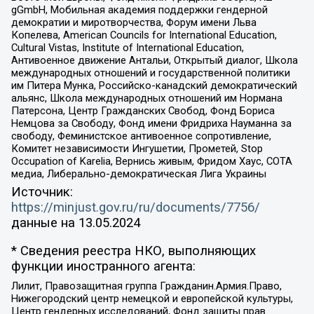
gGmbH, Мобильная академия поддержки гендерной
демократии и миротворчества, Форум имени Льва
Копелева, American Councils for International Education,
Cultural Vistas, Institute of International Education,
Антивоенное движение Антальи, Открытый диалог, Школа
международных отношений и государственной политики
им Питера Мунка, Российско-канадский демократический
альянс, Школа международных отношений им Нормана
Патерсона, Центр Гражданских Свобод, Фонд Бориса
Немцова за Свободу, Фонд имени Фридриха Науманна за
свободу, Феминистское антивоенное сопротивление,
Комитет независимости Ингушетии, Прометей, Stop
Occupation of Karelia, Вернись живым, Фридом Хаус, СОТА
медиа, Либерально-демократическая Лига Украины
Источник:
https://minjust.gov.ru/ru/documents/7756/
данные на
13.05.2024
* Сведения реестра НКО, выполняющих
функции иностранного агента:
Лилит, Правозащитная группа Гражданин.Армия.Право,
Нижегородский центр немецкой и европейской культуры,
Центр гендерных исследований, Фонд защиты прав