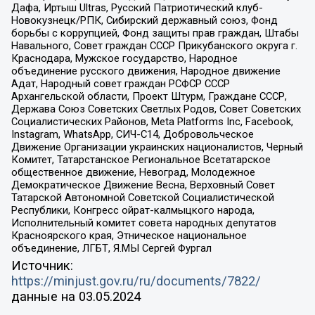
Дафа, Иртыш Ultras, Русский Патриотический клуб-
Новокузнецк/РПК, Сибирский державный союз, Фонд
борьбы с коррупцией, Фонд защиты прав граждан, Штабы
Навального, Совет граждан СССР Прикубанского округа г.
Краснодара, Мужское государство, Народное
объединение русского движения, Народное движение
Адат, Народный совет граждан РСФСР СССР
Архангельской области, Проект Штурм, Граждане СССР,
Держава Союз Советских Светлых Родов, Совет Советских
Социалистических Районов, Meta Platforms Inc, Facebook,
Instagram, WhatsApp, СИЧ-С14, Добровольческое
Движение Организации украинских националистов, Черный
Комитет, Татарстанское Региональное Всетатарское
общественное движение, Невоград, Молодежное
Демократическое Движение Весна, Верховный Совет
Татарской Автономной Советской Социалистической
Республики, Конгресс ойрат-калмыцкого народа,
Исполнительный комитет совета народных депутатов
Красноярского края, Этническое национальное
объединение, ЛГБТ, Я.МЫ Сергей Фургал
Источник:
https://minjust.gov.ru/ru/documents/7822/
данные на
03.05.2024