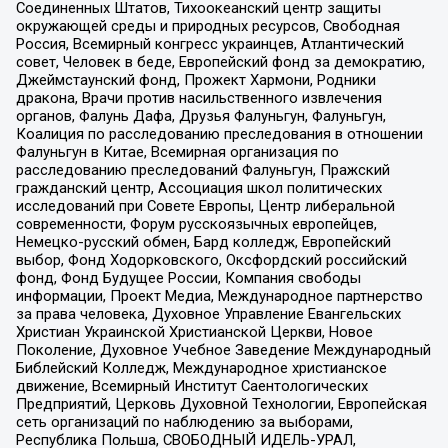
Соединенных Штатов, Тихоокеанский центр защиты
окружающей среды и природных ресурсов, Свободная
Россия, Всемирный конгресс украинцев, Атлантический
совет, Человек в беде, Европейский фонд за демократию,
Джеймстаунский фонд, Прожект Хармони, Родники
дракона, Врачи против насильственного извлечения
органов, Фалунь Дафа, Друзья Фалуньгун, Фалуньгун,
Коалиция по расследованию преследования в отношении
Фалуньгун в Китае, Всемирная организация по
расследованию преследований Фалуньгун, Пражский
гражданский центр, Ассоциация школ политических
исследований при Совете Европы, Центр либеральной
современности, Форум русскоязычных европейцев,
Немецко-русский обмен, Бард колледж, Европейский
выбор, Фонд Ходорковского, Оксфордский российский
фонд, Фонд Будущее России, Компания свободы
информации, Проект Медиа, Международное партнерство
за права человека, Духовное Управление Евангельских
Христиан Украинской Христианской Церкви, Новое
Поколение, Духовное Учебное Заведение Международный
Библейский Колледж, Международное христианское
движение, Всемирный Институт Саентологических
Предприятий, Церковь Духовной Технологии, Европейская
сеть организаций по наблюдению за выборами,
Республика Польша, СВОБОДНЫЙ ИДЕЛЬ-УРАЛ,