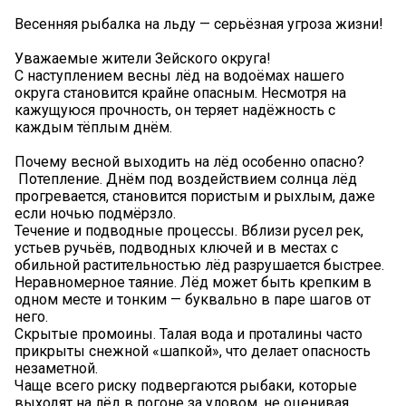
Весенняя рыбалка на льду — серьёзная угроза жизни!
Уважаемые жители Зейского округа!
С наступлением весны лёд на водоёмах нашего
округа становится крайне опасным. Несмотря на
кажущуюся прочность, он теряет надёжность с
каждым тёплым днём.
Почему весной выходить на лёд особенно опасно?
️ Потепление. Днём под воздействием солнца лёд
прогревается, становится пористым и рыхлым, даже
если ночью подмёрзло.
Течение и подводные процессы. Вблизи русел рек,
устьев ручьёв, подводных ключей и в местах с
обильной растительностью лёд разрушается быстрее.
Неравномерное таяние. Лёд может быть крепким в
одном месте и тонким — буквально в паре шагов от
него.
Скрытые промоины. Талая вода и проталины часто
прикрыты снежной «шапкой», что делает опасность
незаметной.
Чаще всего риску подвергаются рыбаки, которые
выходят на лёд в погоне за уловом, не оценивая