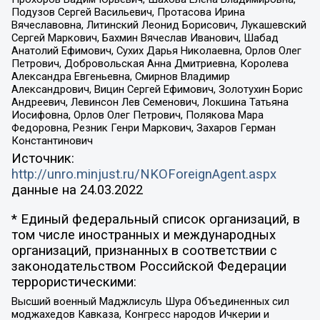
Подузов Сергей Васильевич, Протасова Ирина
Вячеславовна, Литинский Леонид Борисович, Лукашевский
Сергей Маркович, Бахмин Вячеслав Иванович, Шабад
Анатолий Ефимович, Сухих Дарья Николаевна, Орлов Олег
Петрович, Добровольская Анна Дмитриевна, Королева
Александра Евгеньевна, Смирнов Владимир
Александрович, Вицин Сергей Ефимович, Золотухин Борис
Андреевич, Левинсон Лев Семенович, Локшина Татьяна
Иосифовна, Орлов Олег Петрович, Полякова Мара
Федоровна, Резник Генри Маркович, Захаров Герман
Константинович
Источник:
http://unro.minjust.ru/NKOForeignAgent.aspx
данные на
24.03.2022
* Единый федеральный список организаций, в
том числе иностранных и международных
организаций, признанных в соответствии с
законодательством Российской Федерации
террористическими:
Высший военный Маджлисуль Шура Объединенных сил
моджахедов Кавказа, Конгресс народов Ичкерии и