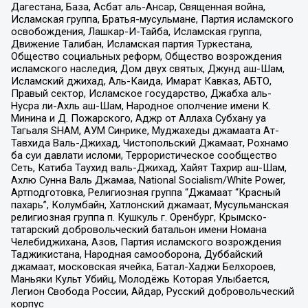
Дагестана, База, Асбат аль-Ансар, Священная война,
Исламская группа, Братья-мусульмане, Партия исламского
освобождения, Лашкар-И-Тайба, Исламская группа,
Движение Талибан, Исламская партия Туркестана,
Общество социальных реформ, Общество возрождения
исламского наследия, Дом двух святых, Джунд аш-Шам,
Исламский джихад, Аль-Каида, Имарат Кавказ, АБТО,
Правый сектор, Исламское государство, Джабха аль-
Нусра ли-Ахль аш-Шам, Народное ополчение имени К.
Минина и Д. Пожарского, Аджр от Аллаха Субхану уа
Тагьаля SHAM, АУМ Синрике, Муджахеды джамаата Ат-
Тавхида Валь-Джихад, Чистопольский Джамаат, Рохнамо
ба суи давлати исломи, Террористическое сообщество
Сеть, Катиба Таухид валь-Джихад, Хайят Тахрир аш-Шам,
Ахлю Сунна Валь Джамаа, National Socialism/White Power,
Артподготовка, Религиозная группа “Джамаат “Красный
пахарь”, Колумбайн, Хатлонский джамаат, Мусульманская
религиозная группа п. Кушкуль г. Оренбург, Крымско-
татарский добровольческий батальон имени Номана
Челебиджихана, Азов, Партия исламского возрождения
Таджикистана, Народная самооборона, Дуббайский
джамаат, московская ячейка, Батал-Хаджи Белхороев,
Маньяки Культ Убийц, Молодёжь Которая Улыбается,
Легион Свобода России, Айдар, Русский добровольческий
корпус