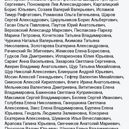
Сергеевич, Пономарев Лев Александрович, Каргалицкий
Борис Юльевич, Созаев Валерий Валерьевич, Исламов
Тимур Рифгатович, Романова Ольга Евгеньевна, Щаров
Сергей Алексадрович, Цирульников Борис Альбертович,
Гасан Ольга Павловна, Паутов Юрий Анатольевич,
Верховский Александр Маркович, Пислакова-Паркер
Марина Петровна, Кочеткова Татьяна Владимировна,
Чуркина Наталья Валерьевна, Акимова Татьяна
Николаевна, Золотарева Екатерина Александровна,
Рачинский Ян Збигневич, Жемкова Елена Борисовна,
Гудков Лев Дмитриевич, Илларионова Юлия Юрьевна,
Саранг Анна Васильевна, Захарова Светлана Сергеевна,
Аверин Владимир Анатольевич, Щур Татьяна Михайловна,
Щур Николай Алексеевич, Блинушов Андрей Юрьевич,
Мосин Алексей Геннадьевич, Гефтер Валентин Михайлович,
Симонов Алексей Кириллович, Флиге Ирина Анатольевна,
Мельникова Валентина Дмитриевна, Вититинова Елена
Владимировна, Баженова Светлана Куприяновна,
Максимов Сергей Владимирович, Беляев Сергей Иванович,
Голубева Елена Николаевна, Ганнушкина Светлана
Алексеевна, Закс Елена Владимировна, Буртина Елена
Юрьевна, Гендель Людмила Залмановна, Кокорина
Екатерина Алексеевна, Шуманов Илья Вячеславович,
Арапова Галина Юрьевна, Свечников Анатолий Мариевич,
Прохоров Вадим Юрьевич, Шахова Елена Владимировна,