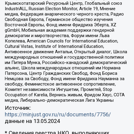
Крымскотатарский Ресурсный Центр, Глобальный союз
IndustriALL, Russian Election Monitor, Article 19, Мнение
медиа, Федерация анархического черного креста, Радио
Свободная Европа, Германское общество изучения
Восточной Европы, Фонд имени Фридриха Эберта, XZ
gGmbH, Мобильная академия поддержки гендерной
демократии и миротворчества, Форум имени Льва
Копелева, American Councils for International Education,
Cultural Vistas, Institute of International Education,
Антивоенное движение Антальи, Открытый диалог, Школа
международных отношений и государственной политики
им Питера Мунка, Российско-канадский демократический
альянс, Школа международных отношений им Нормана
Патерсона, Центр Гражданских Свобод, Фонд Бориса
Немцова за Свободу, Фонд имени Фридриха Науманна за
свободу, Феминистское антивоенное сопротивление,
Комитет независимости Ингушетии, Прометей, Stop
Occupation of Karelia, Вернись живым, Фридом Хаус, СОТА
медиа, Либерально-демократическая Лига Украины
Источник:
https://minjust.gov.ru/ru/documents/7756/
данные на
13.05.2024
* Сведения реестра НКО, выполняющих