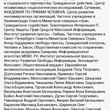
и социального партнерства, Гражданское действие, Центр
независимых социологических исследований, Сутяжник,
АКАДЕМИЯ ПО ПРАВАМ ЧЕЛОВЕКА, Центр развития
некоммерческих организаций, Частное учреждение в
Калининграде Совета Министров северных стран,
Гражданское содействие, Трансперенси Интернешнл-Р,
Центр Защиты Прав Средств Массовой Информации,
Институт развития прессы - Сибирь, Частное учреждение в
Санкт-Петербурге Совета Министров Северных Стран,
Фонд поддержки свободы прессы, Гражданский контроль,
Человек и Закон, Общественная комиссия по сохранению
наследия академика Сахарова, Информационное
агентство МЕМО. РУ, Институт региональной прессы,
Институт Развития Свободы Информации, Экозащита!-
Женсовет, Общественный вердикт, Евразийская
антимонопольная ассоциация, Бедушев Петр Петрович,
Дзугкоева Регина Николаевна, Кривенко Сергей
Владимирович, Милославский Павел Юрьевич, Шнырова
Ольга Вадимовна, Чанышева Лилия Айратовна, Сидорович
Ольга Борисовна, Туровский Александр Алексеевич,
Васильева Анастасия Евгеньевна, Ривина Анна Валерьевна,
Бойко Анатолий Николаевич, Дугин Сергей Георгиевич,
Пивоваров Андрей Сергеевич, Аверин Виталий Евгеньевич,
Барахоев Магомед Бекханович, Шарипков Олег
Викторович, Мошель Ирина Ароновна, Шведов Григорий