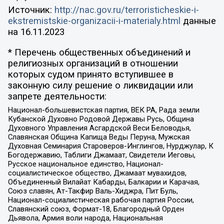
Источник:
http://nac.gov.ru/terroristicheskie-i-
ekstremistskie-organizacii-i-materialy.html
данные
на
16.11.2023
* Перечень общественных объединений и
религиозных организаций в отношении
которых судом принято вступившее в
законную силу решение о ликвидации или
запрете деятельности:
Национал-большевистская партия, ВЕК РА, Рада земли
Кубанской Духовно Родовой Державы Русь, Община
Духовного Управления Асгардской Веси Беловодья,
Славянская Община Капища Веды Перуна, Мужская
Духовная Семинария Староверов-Инглингов, Нурджулар, К
Богодержавию, Таблиги Джамаат, Свидетели Иеговы,
Русское национальное единство, Национал-
социалистическое общество, Джамаат мувахидов,
Объединенный Вилайат Кабарды, Балкарии и Карачая,
Союз славян, Ат-Такфир Валь-Хиджра, Пит Буль,
Национал-социалистическая рабочая партия России,
Славянский союз, Формат-18, Благородный Орден
Дьявола, Армия воли народа, Национальная