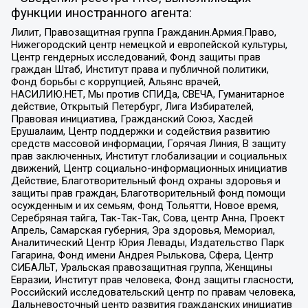
функции иностранного агента:
Лилит, Правозащитная группа Гражданин.Армия.Право,
Нижегородский центр немецкой и европейской культуры,
Центр гендерных исследований, Фонд защиты прав
граждан Штаб, Институт права и публичной политики,
Фонд борьбы с коррупцией, Альянс врачей,
НАСИЛИЮ.НЕТ, Мы против СПИДа, СВЕЧА, Гуманитарное
действие, Открытый Петербург, Лига Избирателей,
Правовая инициатива, Гражданский Союз, Хасдей
Ерушалаим, Центр поддержки и содействия развитию
средств массовой информации, Горячая Линия, В защиту
прав заключенных, Институт глобализации и социальных
движений, Центр социально-информационных инициатив
Действие, Благотворительный фонд охраны здоровья и
защиты прав граждан, Благотворительный фонд помощи
осужденным и их семьям, Фонд Тольятти, Новое время,
Серебряная тайга, Так-Так-Так, Сова, центр Анна, Проект
Апрель, Самарская губерния, Эра здоровья, Мемориал,
Аналитический Центр Юрия Левады, Издательство Парк
Гагарина, Фонд имени Андрея Рылькова, Сфера, Центр
СИБАЛЬТ, Уральская правозащитная группа, Женщины
Евразии, Институт прав человека, Фонд защиты гласности,
Российский исследовательский центр по правам человека,
Дальневосточный центр развития гражданских инициатив