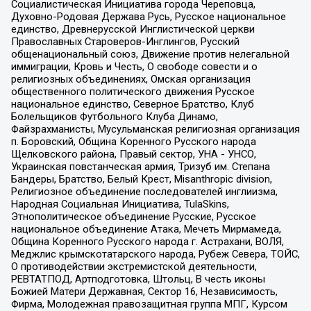
Социалистическая Инициатива города Череповца,
Духовно-Родовая Держава Русь, Русское национальное
единство, Древнерусской Инглистической церкви
Православных Староверов-Инглингов, Русский
общенациональный союз, Движение против нелегальной
иммиграции, Кровь и Честь, О свободе совести и о
религиозных объединениях, Омская организация
общественного политического движения Русское
национальное единство, Северное Братство, Клуб
Болельщиков Футбольного Клуба Динамо,
Файзрахманисты, Мусульманская религиозная организация
п. Боровский, Община Коренного Русского народа
Щелковского района, Правый сектор, УНА - УНСО,
Украинская повстанческая армия, Тризуб им. Степана
Бандеры, Братство, Белый Крест, Misanthropic division,
Религиозное объединение последователей инглиизма,
Народная Социальная Инициатива, TulaSkins,
Этнополитическое объединение Русские, Русское
национальное объединение Атака, Мечеть Мирмамеда,
Община Коренного Русского народа г. Астрахани, ВОЛЯ,
Меджлис крымскотатарского народа, Рубеж Севера, ТОЙС,
О противодействии экстремистской деятельности,
РЕВТАТПОД, Артподготовка, Штольц, В честь иконы
Божией Матери Державная, Сектор 16, Независимость,
Фирма, Молодежная правозащитная группа МПГ, Курсом