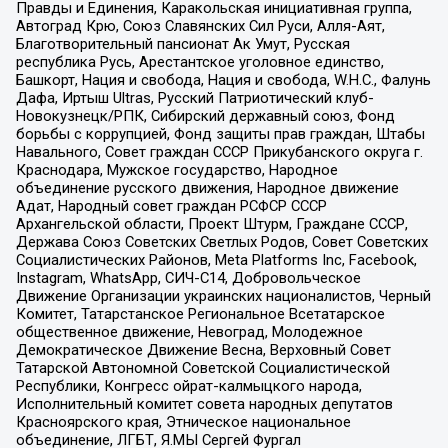
Правды и Единения, Каракольская инициативная группа,
Автоград Крю, Союз Славянских Сил Руси, Алля-Аят,
Благотворительный пансионат Ак Умут, Русская
республика Русь, Арестантское уголовное единство,
Башкорт, Нация и свобода, Нация и свобода, W.H.С., Фалунь
Дафа, Иртыш Ultras, Русский Патриотический клуб-
Новокузнецк/РПК, Сибирский державный союз, Фонд
борьбы с коррупцией, Фонд защиты прав граждан, Штабы
Навального, Совет граждан СССР Прикубанского округа г.
Краснодара, Мужское государство, Народное
объединение русского движения, Народное движение
Адат, Народный совет граждан РСФСР СССР
Архангельской области, Проект Штурм, Граждане СССР,
Держава Союз Советских Светлых Родов, Совет Советских
Социалистических Районов, Meta Platforms Inc, Facebook,
Instagram, WhatsApp, СИЧ-С14, Добровольческое
Движение Организации украинских националистов, Черный
Комитет, Татарстанское Региональное Всетатарское
общественное движение, Невоград, Молодежное
Демократическое Движение Весна, Верховный Совет
Татарской Автономной Советской Социалистической
Республики, Конгресс ойрат-калмыцкого народа,
Исполнительный комитет совета народных депутатов
Красноярского края, Этническое национальное
объединение, ЛГБТ, Я.МЫ Сергей Фургал