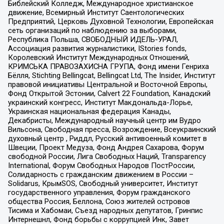
Библейский Колледж, Международное христианское
движение, Всемирный Институт Саентологических
Предприятий, Церковь Духовной Технологии, Европейская
сеть организаций по наблюдению за выборами,
Республика Польша, СВОБОДНЫЙ ИДЕЛЬ-УРАЛ,
Ассоциация развития журналистики, IStories fonds,
Королевский Институт Международных Отношений,
КРИМСЬКА ПРАВОЗАХИСНА ГРУПА, Фонд имени Генриха
Бёлля, Stichting Bellingcat, Bellingcat Ltd, The Insider, Институт
правовой инициативы Центральной и Восточной Европы,
Фонд Открытой Эстонии, Calvert 22 Foundation, Канадский
украинский конгресс, Институт Макдональда-Лорье,
Украинская национальная федерация Канады,
Декабристы, Международный научный центр им Вудро
Вильсона, Свободная пресса, Возрождение, Всеукраинский
духовный центр , Риддл, Русский антивоенный комитет в
Швеции, Проект Медуза, Фонд Андрея Сахарова, Форум
свободной России, Лига Свободных Наций, Transparеncy
International, Форум Свободных Народов ПостРоссии,
Солидарность с гражданским движением в России –
Solidarus, КрымSOS, Свободный университет, Институт
государственного управления, Форум гражданского
общества Россия, Беллона, Союз жителей островов
Тисима и Хабомаи, Съезд народных депутатов, Гринпис
Интернешнл, Фонд борьбы с коррупцией Инк, Завет