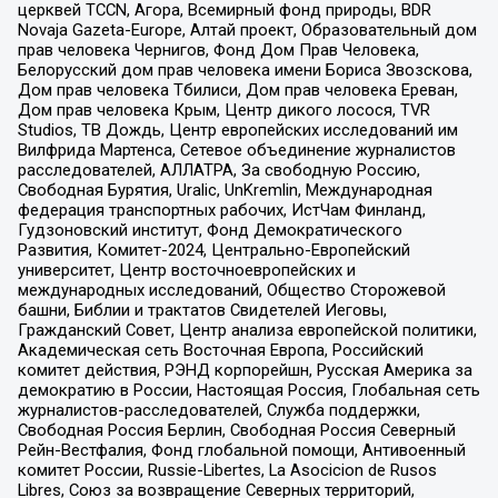
церквей TCCN, Агора, Всемирный фонд природы, BDR
Novaja Gazeta-Europe, Алтай проект, Образовательный дом
прав человека Чернигов, Фонд Дом Прав Человека,
Белорусский дом прав человека имени Бориса Звозскова,
Дом прав человека Тбилиси, Дом прав человека Ереван,
Дом прав человека Крым, Центр дикого лосося, TVR
Studios, ТВ Дождь, Центр европейских исследований им
Вилфрида Мартенса, Сетевое объединение журналистов
расследователей, АЛЛАТРА, За свободную Россию,
Свободная Бурятия, Uralic, UnKremlin, Международная
федерация транспортных рабочих, ИстЧам Финланд,
Гудзоновский институт, Фонд Демократического
Развития, Комитет-2024, Центрально-Европейский
университет, Центр восточноевропейских и
международных исследований, Общество Сторожевой
башни, Библии и трактатов Свидетелей Иеговы,
Гражданский Совет, Центр анализа европейской политики,
Академическая сеть Восточная Европа, Российский
комитет действия, РЭНД корпорейшн, Русская Америка за
демократию в России, Настоящая Россия, Глобальная сеть
журналистов-расследователей, Служба поддержки,
Свободная Россия Берлин, Свободная Россия Северный
Рейн-Вестфалия, Фонд глобальной помощи, Антивоенный
комитет России, Russie-Libertes, La Asocicion de Rusos
Libres, Союз за возвращение Северных территорий,