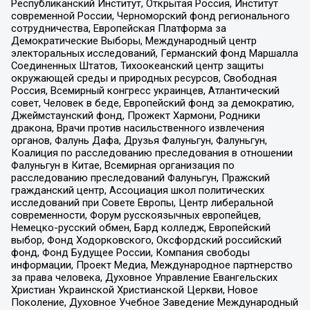
Республиканский Институт, Открытая Россия, Институт
современной России, Черноморский фонд регионального
сотрудничества, Европейская Платформа за
Демократические Выборы, Международный центр
электоральных исследований, Германский фонд Маршалла
Соединенных Штатов, Тихоокеанский центр защиты
окружающей среды и природных ресурсов, Свободная
Россия, Всемирный конгресс украинцев, Атлантический
совет, Человек в беде, Европейский фонд за демократию,
Джеймстаунский фонд, Прожект Хармони, Родники
дракона, Врачи против насильственного извлечения
органов, Фалунь Дафа, Друзья Фалуньгун, Фалуньгун,
Коалиция по расследованию преследования в отношении
Фалуньгун в Китае, Всемирная организация по
расследованию преследований Фалуньгун, Пражский
гражданский центр, Ассоциация школ политических
исследований при Совете Европы, Центр либеральной
современности, Форум русскоязычных европейцев,
Немецко-русский обмен, Бард колледж, Европейский
выбор, Фонд Ходорковского, Оксфордский российский
фонд, Фонд Будущее России, Компания свободы
информации, Проект Медиа, Международное партнерство
за права человека, Духовное Управление Евангельских
Христиан Украинской Христианской Церкви, Новое
Поколение, Духовное Учебное Заведение Международный