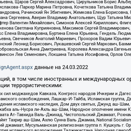
ньевна, Щаров Сергей Алексадрович, Цирульников Борис Альбер
ислакова-Паркер Марина Петровна, Кочеткова Татьяна Владими
сандровна, Рачинский Ян Збигневич, Жемкова Елена Борисовна,
лана Сергеевна, Аверин Владимир Анатольевич, Щур Татьяна М
фтер Валентин Михайлович, Симонов Алексей Кириллович, Флиг
женова Светлана Куприяновна, Максимов Сергей Владимирович, 
кс Елена Владимировна, Буртина Елена Юрьевна, Гендель Людм
евна, Свечников Анатолий Мариевич, Прохоров Вадим Юрьевич
инский Леонид Борисович, Лукашевский Сергей Маркович, Бахм
Добровольская Анна Дмитриевна, Королева Александра Евгенье
евинсон Лев Семенович, Локшина Татьяна Иосифовна, Орлов Ол
ignAgent.aspx
данные на
24.03.2022
ций, в том числе иностранных и международных ор
ции террористическими:
ил моджахедов Кавказа, Конгресс народов Ичкерии и Дагеста
ламского освобождения, Лашкар-И-Тайба, Исламская группа, Дв
ения исламского наследия, Дом двух святых, Джунд аш-Шам, 
жабха аль-Нусра ли-Ахль аш-Шам, Народное ополчение имени К.
ата Ат-Тавхида Валь-Джихад, Чистопольский Джамаат, Рохнам
ят Тахрир аш-Шам, Ахлю Сунна Валь Джамаа, National Socialism
ий джамаат, Мусульманская религиозная группа п. Кушкуль г. 
ртия исламского возрождения Таджикистана, Народная самооб