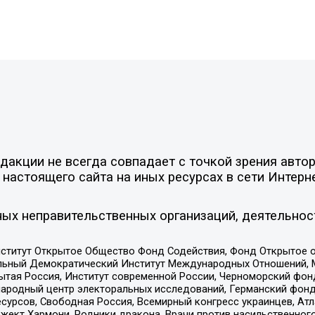
акции не всегда совпадает с точкой зрения автор
настоящего сайта на иных ресурсах в сети Интерн
ых неправительственных организаций, деятельнос
ститут Открытое Общество Фонд Содействия, Фонд Открытое 
альный Демократический Институт Международных Отношений,
тая Россия, Институт современной России, Черноморский фонд
родный центр электоральных исследований, Германский фонд
рсов, Свободная Россия, Всемирный конгресс украинцев, Атла
ект Хармони, Родники дракона, Врачи против насильственного