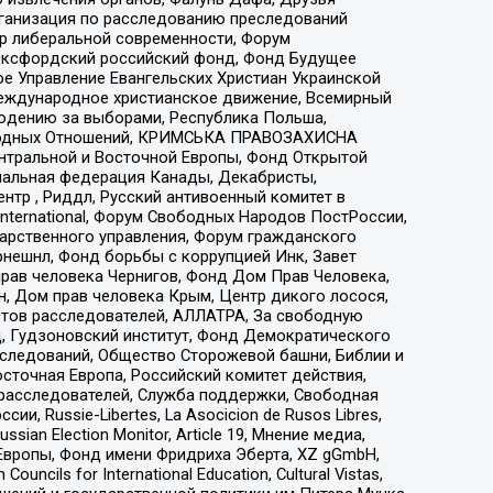
рганизация по расследованию преследований
тр либеральной современности, Форум
 Оксфордский российский фонд, Фонд Будущее
е Управление Евангельских Христиан Украинской
еждународное христианское движение, Всемирный
людению за выборами, Республика Польша,
народных Отношений, КРИМСЬКА ПРАВОЗАХИСНА
ы Центральной и Восточной Европы, Фонд Открытой
иональная федерация Канады, Декабристы,
тр , Риддл, Русский антивоенный комитет в
nternational, Форум Свободных Народов ПостРоссии,
дарственного управления, Форум гражданского
рнешнл, Фонд борьбы с коррупцией Инк, Завет
прав человека Чернигов, Фонд Дом Прав Человека,
н, Дом прав человека Крым, Центр дикого лосося,
стов расследователей, АЛЛАТРА, За свободную
д, Гудзоновский институт, Фонд Демократического
сследований, Общество Сторожевой башни, Библии и
сточная Европа, Российский комитет действия,
-расследователей, Служба поддержки, Свободная
 Russie-Libertes, La Asocicion de Rusos Libres,
an Election Monitor, Article 19, Мнение медиа,
Европы, Фонд имени Фридриха Эберта, XZ gGmbH,
ls for International Education, Cultural Vistas,