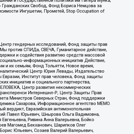
ошений и государственной политики им Питера Мунка,
 Гражданских Свобод, Фонд Бориса Немцова за
имости Ингушетии, Прометей, Stop Occupation of
 Центр гендерных исследований, Фонд защиты прав
 Мы против СПИДа, СВЕЧА, Гуманитарное действие,
ддержки и содействия развитию средств массовой
р социально-информационных инициатив Действие,
 и их семьям, Фонд Тольятти, Новое время,
, Аналитический Центр Юрия Левады, Издательство
 Евразии, Институт прав человека, Фонд защиты
ких инициатив и социального партнерства,
ЕЛОВЕКА, Центр развития некоммерческих
 Трансперенси Интернешнл-Р, Центр Защиты Прав
овета Министров Северных Стран, Фонд поддержки
адемика Сахарова, Информационное агентство МЕМО.
ый вердикт, Евразийская антимонопольная
кий Павел Юрьевич, Шнырова Ольга Вадимовна,
 Евгеньевна, Ривина Анна Валерьевна, Бойко
хоев Магомед Бекханович, Шарипков Олег
Борис Юльевич, Созаев Валерий Валерьевич,