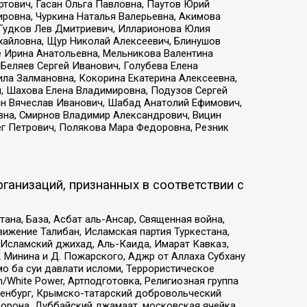
тович, Гасан Ольга Павловна, Паутов Юрий
ровна, Чуркина Наталья Валерьевна, Акимова
 Гудков Лев Дмитриевич, Илларионова Юлия
ихайловна, Щур Николай Алексеевич, Блинушов
е Ирина Анатольевна, Мельникова Валентина
Беляев Сергей Иванович, Голубева Елена
ила Залмановна, Кокорина Екатерина Алексеевна,
, Шахова Елена Владимировна, Подузов Сергей
ин Вячеслав Иванович, Шабад Анатолий Ефимович,
вна, Смирнов Владимир Александрович, Вицин
ег Петрович, Полякова Мара Федоровна, Резник
ганизаций, признанных в соответствии с
на, База, Асбат аль-Ансар, Священная война,
ижение Талибан, Исламская партия Туркестана,
Исламский джихад, Аль-Каида, Имарат Кавказ,
 Минина и Д. Пожарского, Аджр от Аллаха Субхану
о ба суи давлати исломи, Террористическое
/White Power, Артподготовка, Религиозная группа
Оренбург, Крымско-татарский добровольческий
орона, Дуббайский джамаат, московская ячейка,