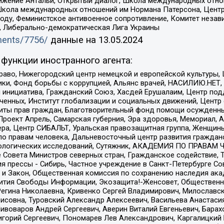
ое движение Антальи, Открытый диалог, Школа международных отн
Школа международных отношений им Нормана Патерсона, Центр
ду, Феминистское антивоенное сопротивление, Комитет независ
а, Либерально-демократическая Лига Украины
uments/7756/
данные на
13.05.2024
функции иностранного агента:
раво, Нижегородский центр немецкой и европейской культуры,
тики, Фонд борьбы с коррупцией, Альянс врачей, НАСИЛИЮ.НЕТ,
я инициатива, Гражданский Союз, Хасдей Ерушалаим, Центр по
юченных, Институт глобализации и социальных движений, Цент
ты прав граждан, Благотворительный фонд помощи осужденным
а, Проект Апрель, Самарская губерния, Эра здоровья, Мемориал
ера, Центр СИБАЛЬТ, Уральская правозащитная группа, Женщины
по правам человека, Дальневосточный центр развития гражданс
ологических исследований, Сутяжник, АКАДЕМИЯ ПО ПРАВАМ Ч
е Совета Министров северных стран, Гражданское содействие,
я прессы - Сибирь, Частное учреждение в Санкт-Петербурге С
 и Закон, Общественная комиссия по сохранению наследия ак
звития Свободы Информации, Экозащита!-Женсовет, Общественн
Регина Николаевна, Кривенко Сергей Владимирович, Милославс
совна, Туровский Александр Алексеевич, Васильева Анастасия
Пивоваров Андрей Сергеевич, Аверин Виталий Евгеньевич, Бара
горий Сергеевич, Пономарев Лев Александрович, Каргалицкий 