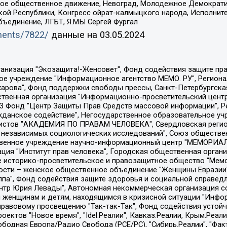
ское общественное движение, Невоград, Молодежное Демократ
ой Республики, Конгресс ойрат-калмыцкого народа, Исполнит
бъединение, ЛГБТ, Я.МЫ Сергей Фургал
uments/7822/
данные на
03.05.2024
Общество с ограниченной ответственностью "Радио Свободная Европа/Радио Свобода", Чешское информационное агентство "MEDIUM-ORIENT", Красноярская региональная общественная организация "Мы против СПИДа", Камалягин Денис Николаевич, Маркелов Сергей Евгеньевич, Пономарев Лев Александрович, Савицкая Людмила Алексеевна, Автономная некоммерческая организация "Центр по работе с проблемой насилия "НАСИЛИЮ.НЕТ", Межрегиональный профессиональный союз работников здравоохранения "Альянс врачей", Юридическое лицо, зарегистрированное в Латвийской Республике, SIA "Medusa Project" (регистрационный номер 40103797863, дата регистрации 10.06.2014), Некоммерческая организация "Фонд по борьбе с коррупцией", Автономная некоммерческая организация "Институт права и публичной политики", Баданин Роман Сергеевич, Гликин Максим Александрович, Железнова Мария Михайловна, Лукьянова Юлия Сергеевна, Маетная Елизавета Витальевна, Маняхин Петр Борисович, Чуракова Ольга Владимировна, Ярош Юлия Петровна, Юридическое лицо "The Insider SIA", зарегистрированное в Риге, Латвийская Республика (дата регистрации 26.06.2015), являющееся администратором доменного имени интернет-издания "The Insider SIA", https://theins.ru, Постернак Алексей Евгеньевич, Рубин Михаил Аркадьевич, Анин Роман Александрович, Юридическое лицо Istories fonds, зарегистрированное в Латвийской Республике (регистрационный номер 50008295751, дата регистрации 24.02.2020), Великовский Дмитрий Александрович, Долинина Ирина Николаевна, Мароховская Алеся Алексеевна, Шлейнов Роман Юрьевич, Шмагун Олеся Валентиновна, Общество с ограниченной ответственностью "Альтаир 2021", Общество с ограниченной ответственностью "Вега 2021", Общество с ограниченной ответственностью "Главный редактор 2021", Общество с ограниченной ответственностью "Ромашки монолит", Важенков Артем Валерьевич, Ивановская областная общественная организация "Центр гендерных исследований", Гурман Юрий Альбертович, Медиапроект "ОВД-Инфо", Егоров Владимир Владимирович, Жилинский Владимир Александрович, Общество с ограниченной ответственностью "ЗП", Иванова София Юрьевна, Карезина Инна Павловна, Кильтау Екатерина Викторовна, Петров Алексей Викторович, Пискунов Сергей Евгеньевич, Смирнов Сергей Сергеевич, Тихонов Михаил Сергеевич, Общество с ограниченной ответственностью "ЖУРНАЛИСТ-ИНОСТРАННЫЙ АГЕНТ", Арапова Галина Юрьевна, Вольтская Татьяна Анатольевна, Американская компания "Mason G.E.S. Anonymous Foundation" (США), являющаяся владельцем интернет-издания https://mnews.world/, Компания "Stichting Bellingcat", зарегистрированная в Нидерландах (дата регистрации 11.07.2018), Захаров Андрей Вячеславович, Клепиковская Екатерина Дмитриевна, Общество с ограниченной ответственностью "МЕМО", Перл Роман Александрович, Симонов Евгений Алексеевич, Соловьева Елена Анатольевна, Сотников Даниил Владимирович, Сурначева Елизавета Дмитриевна, Автономная некоммерческая организация по защите прав человека и информированию населения "Якутия – Наше Мнение", Общество с ограниченной ответственностью "Москоу диджитал медиа", с 26.01.2023 Общество с ограниченной ответственностью "Чайка Белые сады", Ветошкина Валерия Валерьевна, Заговора Максим Александрович, Межрегиональное общественное движение "Российская ЛГБТ - сеть", Оленичев Максим Владимирович, Павлов Иван Юрьевич, Скворцова Елена Сергеевна, Общество с ограниченной ответственностью "Как бы инагент", Кочетков Игорь Викторович, Общество с ограниченной ответственностью "Честные выборы", Еланчик Олег Александрович, Общество с ограниченной ответственностью "Нобелевский призыв", Гималова Регина Эмилевна, Григорьев Андрей Валерьевич, Григорьева Алина Александровна, Ассоциация по содействию защите прав призывников, альтернативнослужащих и военнослужащих "Правозащитная группа "Гражданин.Армия.Право", Хисамова Регина Фаритовна, Автономная некоммерческая организация по реализа