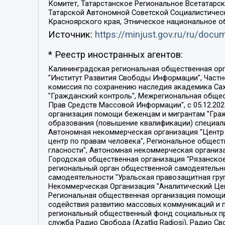
Комитет, Татарстанское Региональное Всетатар
Татарской Автономной Советской Социалистическ
Красноярского края, Этническое национальное о
Источник:
https://minjust.gov.ru/ru/doc
* Реестр иностранных агентов:
Калининградская региональная общественная организация "Экозащита!-Женсовет", Фонд содействия защите прав и свобод граждан "Общественный вердикт", Фонд "Институт Развития Свободы Информации", Частное учреждение "Информационное агентство МЕМО. РУ", Региональная общественная организация "Общественная комиссия по сохранению наследия академика Сахарова", Фонд поддержки свободы прессы, Санкт-Петербургская общественная правозащитная организация "Гражданский контроль", Межрегиональная общественная организация "Информационно-просветительский центр "Мемориал", Региональный Фонд "Центр Защиты Прав Средств Массовой Информации", с 05.12.2023 Фонд "Центр Защиты Прав Средств массовой информации", Региональная общественная благотворительная организация помощи беженцам и мигрантам "Гражданское содействие", Негосударственное образовательное учреждение дополнительного профессионального образования (повышение квалификации) специалистов "АКАДЕМИЯ ПО ПРАВАМ ЧЕЛОВЕКА", Свердловская региональная общественная организация "Сутяжник", Автономная некоммерческая организация "Центр независимых социологических исследований", Союз общественных объединений "Российский исследовательский центр по правам человека", Региональное общественное учреждение научно-информационный центр "МЕМОРИАЛ", Некоммерческая организация "Фонд защиты гласности", Автономная некоммерческая организация "Институт прав человека", Городская общественная организация "Екатеринбургское общество "МЕМОРИАЛ", Городская общественная организация "Рязанское историко-просветительское и правозащитное общество "Мемориал" (Рязанский Мемориал), Челябинский региональный орган общественной самодеятельности – женское общественное объединение "Женщины Евразии", Челябинский региональный орган общественной самодеятельности "Уральская правозащитная группа", Фонд содействия защите здоровья и социальной справедливости имени Андрея Рылькова, Автономная Некоммерческая Организация "Аналитический Центр Юрия Левады", Автономная некоммерческая организация социальной поддержки населения "Проект Апрель", Региональная общественная организация помощи женщинам и детям, находящимся в кризисной ситуации "Информационно-методический центр "Анна", Фонд содействия развитию массовых коммуникаций и правовому просвещению "Так-так-Так", Фонд содействия устойчивому развитию "Серебряная тайга", Свердловский региональный общественный фонд социальных проектов "Новое время", "Idel.Реалии", Кавказ.Реалии, Крым.Реалии, Телеканал Настоящее Время, Татаро-башкирская служба Радио Свобода (Azatliq Radiosi), Радио Свободная Европа/Радио Свобода (PCE/PC), "Сибирь.Реалии", "Фактограф", Благотворительный фонд помощи осужденным и их семьям, Автономная некоммерческая организация "Институт глобализации и социальных движений", Фонд "В защиту прав заключенных", Частное учреждение "Центр поддержки и содействия развитию средств массовой информации", Пензенский региональный общественный благотворительный фонд "Гражданский союз", "Север.Реалии", Некоммерческая организация Фонд "Правовая инициатива", 