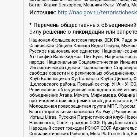
Батал-Хаджи Белхороев, Маньяки Культ Убийц, М
Источник:
http://nac.gov.ru/terroristichesk
* Перечень общественных объединений 
силу решение о ликвидации или запрете
Национал-большевистская партия, ВЕК РА, Рада 
Славянская Община Капища Веды Перуна, Мужская
Русское национальное единство, Национал-социа
Ат-Такфир Валь-Хиджра, Пит Буль, Национал-соц
народа, Национальная Социалистическая Инициат
Инглистической церкви Православных Староверов
свободе совести и о религиозных объединениях,
Клуб Болельщиков Футбольного Клуба Динамо, Фа
Щелковского района, Правый сектор, УНА - УНСО, У
Религиозное объединение последователей инглии
объединение Атака, Мечеть Мирмамеда, Община К
противодействии экстремистской деятельности, 
Молодежная правозащитная группа МПГ, Курсом П
Благотворительный пансионат Ак Умут, Русская ре
Иртыш Ultras, Русский Патриотический клуб-Нов
Навального, Совет граждан СССР Прикубанского 
Народный совет граждан РСФСР СССР Архангельск
Социалистических Районов, Meta Platforms Inc, 