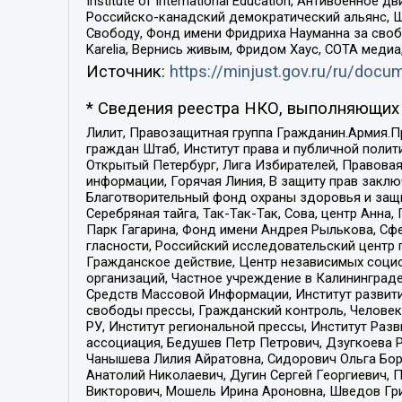
Institute of International Education, Антивоенн
Российско-канадский демократический альянс, 
Свободу, Фонд имени Фридриха Науманна за свобо
Karelia, Вернись живым, Фридом Хаус, СОТА меди
Источник:
https://minjust.gov.ru/ru/doc
* Сведения реестра НКО, выполняющих 
Лилит, Правозащитная группа Гражданин.Армия.П
граждан Штаб, Институт права и публичной поли
Открытый Петербург, Лига Избирателей, Правова
информации, Горячая Линия, В защиту прав закл
Благотворительный фонд охраны здоровья и защи
Серебряная тайга, Так-Так-Так, Сова, центр Анн
Парк Гагарина, Фонд имени Андрея Рылькова, Сф
гласности, Российский исследовательский центр 
Гражданское действие, Центр независимых соци
организаций, Частное учреждение в Калининград
Средств Массовой Информации, Институт развити
свободы прессы, Гражданский контроль, Человек
РУ, Институт региональной прессы, Институт Ра
ассоциация, Бедушев Петр Петрович, Дзугкоева 
Чанышева Лилия Айратовна, Сидорович Ольга Бори
Анатолий Николаевич, Дугин Сергей Георгиевич, 
Викторович, Мошель Ирина Ароновна, Шведов Гри