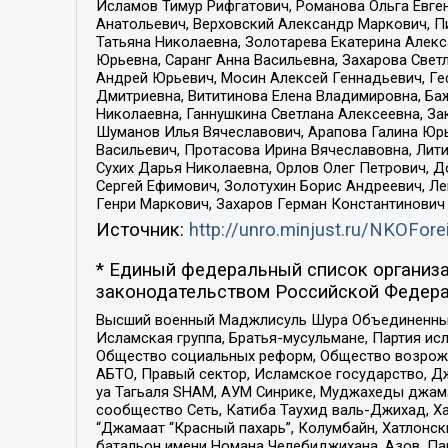
Исламов Тимур Рифгатович, Романова Ольга Евге
Анатольевич, Верховский Александр Маркович, П
Татьяна Николаевна, Золотарева Екатерина Алек
Юрьевна, Саранг Анна Васильевна, Захарова Свет
Андрей Юрьевич, Мосин Алексей Геннадьевич, Ге
Дмитриевна, Вититинова Елена Владимировна, Ба
Николаевна, Ганнушкина Светлана Алексеевна, За
Шуманов Илья Вячеславович, Арапова Галина Юрь
Васильевич, Протасова Ирина Вячеславовна, Лит
Сухих Дарья Николаевна, Орлов Олег Петрович, 
Сергей Ефимович, Золотухин Борис Андреевич, Л
Генри Маркович, Захаров Герман Константинович
Источник:
http://unro.minjust.ru/NKOFore
* Единый федеральный список организа
законодательством Российской Федера
Высший военный Маджлисуль Шура Объединенных с
Исламская группа, Братья-мусульмане, Партия ис
Общество социальных реформ, Общество возрожд
АБТО, Правый сектор, Исламское государство, Д
уа Тагьаля SHAM, АУМ Синрике, Муджахеды джама
сообщество Сеть, Катиба Таухид валь-Джихад, Хай
“Джамаат “Красный пахарь”, Колумбайн, Хатлонск
батальон имени Номана Челебиджихана, Азов, Па