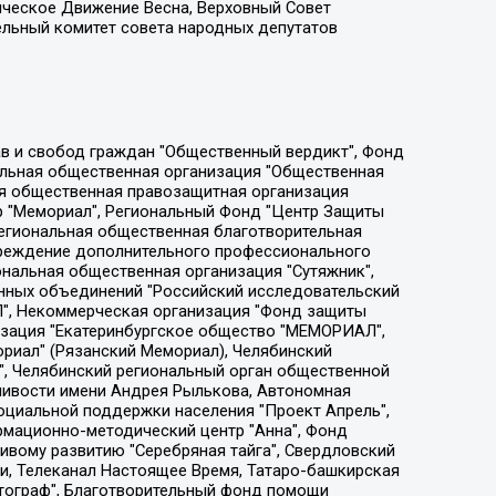
ическое Движение Весна, Верховный Совет
ельный комитет совета народных депутатов
ции социально-правовых программ "Лилит", Дальневосточное общественное движение "Маяк", Санкт-Петербургская ЛГБТ-инициативная группа "Выход", Инициативная группа ЛГБТ+ "Реверс", Алексеев Андрей Викторович, Бекбулатова Таисия Львовна, Беляев Иван Михайлович, Владыкина Елена Сергеевна, Гельман Марат Александрович, Никульшина Вероника Юрьевна, Толоконникова Надежда Андреевна, Шендерович Виктор Анатольевич, Общество с ограниченной ответственностью "Данное сообщение", Общество с ограниченной ответственностью Издательский дом "Новая глава", Айнбиндер Александра Александровна, Московский комьюнити-центр для ЛГБТ+инициатив, Благотворительный фонд развития филантропии, Deutsche Welle (Германия, Kurt-Schumacher-Strasse 3, 53113 Bonn), Борзунова Мария Михайловна, Воробьев Виктор Викторович, Голубева Анна Львовна, Константинова Алла Михайловна, Малкова Ирина Владимировна, Мурадов Мурад Абдулгалимович, Осетинская Елизавета Николаевна, Понасенков Евгений Николаевич, Ганапольский Матвей Юрьевич, Киселев Евгений Алексеевич, Борухович Ирина Григорьевна, Дремин Иван Тимофеевич, Дубровский Дмитрий Викторович, Красноярская региональная общественная организация поддержки и развития альтернативных образовательных технологий и межкультурных коммуникаций "ИНТЕРРА", Маяковская Екатерина Алексеевна, Фейгин Марк Захарович, Филимонов Андрей Викторович, Дзугкоева Регина Николаевна, Доброхотов Роман Александрович, Дудь Юрий Александрович, Елкин Сергей Владимирович, Кругликов Кирилл Игоревич, Сабунаева Мария Леонидовна, Семенов Алексей Владимирович, Шаинян Карен Багратович, Шульман Екатерина Михайловна, Асафьев Артур Валерьевич, Вахштайн Виктор Семенович, Венедиктов Алексей Алексеевич, Лушникова Екатерина Евгеньевна, Волков Леонид Михайлович, Невзоров Александр Глебович, Пархоменко Сергей Борисович, Сироткин Ярослав Николаевич, Кара-Мурза Владимир Владимирович, Баранова Наталья Владимировна, Гозман Леонид Яковлевич, Кагарлицкий Борис Юльевич, Климарев Михаил Валерьевич, Милов Владимир Станиславович, Автономная некоммерческая организация Краснодарский центр современного искусства "Типография", Моргенштерн Алишер Тагирович, Соболь Любовь Эдуардовна, Общество с ограниченной ответственностью "ЛИЗА НОРМ", Каспаров Гарри Кимович, Ходорковский Михаил Борисович, Общество с ограниченной ответственностью "Апрельские тезисы", Данилович Ирина Брониславовна, Кашин Олег Владимирович, Петров Николай Владимирович, Пивоваров Алексей Владимирович, Соколов Михаил Владимирович, Цветкова Юлия Владимировна, Чичваркин Евгений Александрович, Комитет против пыток/Команда против пыток, Общество с ограниченной ответственностью "Первый научный", Общество с ограниченной ответственностью "Вертолет и ко", Белоцерковская Вероника Борисовна, Кац Максим Евгеньевич, Лазарева Татьяна Юрьевна, Шаведдинов Руслан Табризович, Яшин Илья Валерьевич, Общество с ограниченной ответственностью "Иноагент ААВ", Алешковский Дмитрий Петрович, Альбац Евгения Марковна, Быков Дмитрий Львович, Галямина Юлия Евгеньевна, Лойко Сергей Леонидович, Мартынов Кирилл Константинович, Медведев Сергей Александрович, Крашенинников Федор Геннадиевич, Гордеева Катерина Вл