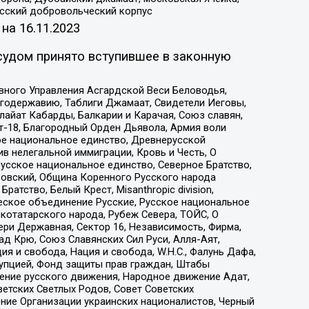
усский добровольческий корпус
 на
16.11.2023
судом принято вступившее в законную
вного Управления Асгардской Веси Беловодья,
годержавию, Таблиги Джамаат, Свидетели Иеговы,
айат Кабарды, Балкарии и Карачая, Союз славян,
т-18, Благородный Орден Дьявола, Армия воли
ое национальное единство, Древнерусской
 нелегальной иммиграции, Кровь и Честь, О
усское национальное единство, Северное Братство,
ровский, Община Коренного Русского народа
атство, Белый Крест, Misanthropic division,
еское объединение Русские, Русское национальное
котатарского народа, Рубеж Севера, ТОЙС, О
ри Державная, Сектор 16, Независимость, Фирма,
д Крю, Союз Славянских Сил Руси, Алля-Аят,
я и свобода, Нация и свобода, W.H.С., Фалунь Дафа,
рупцией, Фонд защиты прав граждан, Штабы
ение русского движения, Народное движение Адат,
етских Светлых Родов, Совет Советских
ение Организации украинских националистов, Черный