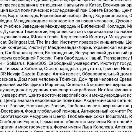
ию преследования в отношении Фалуньгун в Китае, Всемирная о
ация школ политических исследований при Совете Европы, Цен
мен, Бард колледж, Европейский выбор, Фонд Ходорковского,
едиа, Международное партнерство за права человека, Духовно
ое Учебное Заведение Международный Библейский Колледж, М
ь Духовной Технологии, Европейская сеть организаций по наб
урналистики, IStories fonds, Королевский Институт Между
gcat, Bellingcat Ltd, The Insider, Институт правовой инициатив
инский конгресс, Институт Макдональда-Лорье, Украинская нац
, Свободная пресса, Возрождение, Всеукраинский духовный цен
орум свободной России, Лига Свободных Наций, Transparеncy I
– Solidarus, КрымSOS, Свободный университет, Институт госу
в Тисима и Хабомаи, Съезд народных депутатов, Гринпис Инте
DR Novaja Gazeta-Europe, Алтай проект, Образовательный дом 
зскова, Дом прав человека Тбилиси, Дом прав человека Ерева
едований им Вилфрида Мартенса, Сетевое объединение журнали
Международная федерация транспортных рабочих, ИстЧам Финлан
й университет, Центр восточноевропейских и международных и
, Центр анализа европейской политики, Академическая сеть Во
ю в России, Настоящая Россия, Глобальная сеть журналистов
естфалия, Фонд глобальной помощи, Антивоенный комитет России,
татарский Ресурсный Центр, Глобальный союз IndustriALL, Russi
 Свободная Европа, Германское общество изучения Восточной 
и и миротворчества, Форум имени Льва Копелева, American Counci