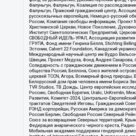
Фалуньгун, Фалуньгун, Коалиция по расследован
Фалуньгун, Пражский гражданский центр, Ассоци
русскоязычных европейцев, Немецко-русский об
России, Компания свободы информации, Проект М
Христианской Церкви, Новое Поколение, Духовн
Институт Саентологических Предприятий, Церков
СВОБОДНЫЙ ИДЕЛЬ-УРАЛ, Ассоциация развития ж
ГРУПА, Фонд имени Генриха Бёлля, Stichting Bellin
Эстонии, Calvert 22 Foundation, Канадский укра
Международный научный центр им Вудро Вильсона
Швеции, Проект Медуза, Фонд Андрея Сахарова, Ф
Солидарность с гражданским движением в России 
общества Россия, Беллона, Союз жителей острово
церквей TCCN, Агора, Всемирный фонд природы, B
Белорусский дом прав человека имени Бориса Зво
TVR Studios, ТВ Дождь, Центр европейских иссл
Россию, Свободная Бурятия, Uralic, UnKremlin, 
Развития, Комитет-2024, Центрально-Европейски
трактатов Свидетелей Иеговы, Гражданский Совет
РЭНД корпорейшн, Русская Америка за демократи
Россия Берлин, Свободная Россия Северный Рейн-В
Союз за возвращение Северных территорий, Крымско
Федерация анархического черного креста, Радио
Мобильная академия поддержки гендерной демократи