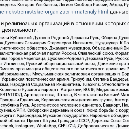
олодёжь Которая Улыбается, Легион Свобода России, Айдар, Р
ie-i-ekstremistskie-organizacii-i-materialy.html
данные
и религиозных организаций в отношении которых 
 деятельности:
земли Кубанской Духовно Родовой Державы Русь, Община Духо
 Духовная Семинария Староверов-Инглингов, Нурджулар, К Бо
листическое общество, Джамаат мувахидов, Объединенный Вил
иалистическая рабочая партия России, Славянский союз, Форма
ива города Череповца, Духовно-Родовая Держава Русь, Русск
-Инглингов, Русский общенациональный союз, Движение против
 Омская организация общественного политического движения Р
йзрахманисты, Мусульманская религиозная организация п. Бо
краинская повстанческая армия, Тризуб им. Степана Бандеры, Бр
зма, Народная Социальная Инициатива, TulaSkins, Этнополитич
оренного Русского народа г. Астрахани, ВОЛЯ, Меджлис крымс
РЕВТАТПОД, Артподготовка, Штольц, В честь иконы Божией Мате
равды и Единения, Каракольская инициативная группа, Автогра
спублика Русь, Арестантское уголовное единство, Башкорт, Наци
окузнецк/РПК, Сибирский державный союз, Фонд борьбы с кор
округа г. Краснодара, Мужское государство, Народное объедин
ой области, Проект Штурм, Граждане СССР, Держава Союз Сов
Facebook, Instagram, WhatsApp, СИЧ-С14, Добровольческое Движ