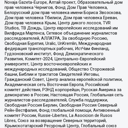
Novaja Gazeta-Europe, Алтай проект, Образовательный дом
прав человека Чернигов, Фонд Дом Прав Человека,
Белорусский дом прав человека имени Бориса Звозскова,
Дом прав человека Тбилиси, Дом прав человека Ереван,
Дом прав человека Крым, Центр дикого лосося, TVR
Studios, ТВ Дождь, Центр европейских исследований им
Вилфрида Мартенса, Сетевое объединение журналистов
расследователей, АЛЛАТРА, За свободную Россию,
Свободная Бурятия, Uralic, UnKremlin, Международная
федерация транспортных рабочих, ИстЧам Финланд,
Гудзоновский институт, Фонд Демократического
Развития, Комитет-2024, Центрально-Европейский
университет, Центр восточноевропейских и
международных исследований, Общество Сторожевой
башни, Библии и трактатов Свидетелей Иеговы,
Гражданский Совет, Центр анализа европейской политики,
Академическая сеть Восточная Европа, Российский
комитет действия, РЭНД корпорейшн, Русская Америка за
демократию в России, Настоящая Россия, Глобальная сеть
журналистов-расследователей, Служба поддержки,
Свободная Россия Берлин, Свободная Россия Северный
Рейн-Вестфалия, Фонд глобальной помощи, Антивоенный
комитет России, Russie-Libertes, La Asocicion de Rusos
Libres, Союз за возвращение Северных территорий,
Крымскотатарский Ресурсный Центр, Глобальный союз