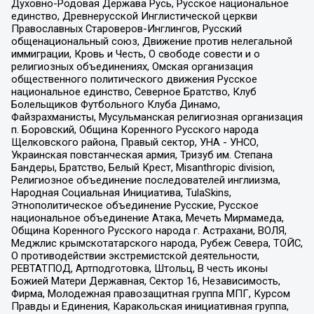
Духовно-Родовая Держава Русь, Русское национальное
единство, Древнерусской Инглистической церкви
Православных Староверов-Инглингов, Русский
общенациональный союз, Движение против нелегальной
иммиграции, Кровь и Честь, О свободе совести и о
религиозных объединениях, Омская организация
общественного политического движения Русское
национальное единство, Северное Братство, Клуб
Болельщиков Футбольного Клуба Динамо,
Файзрахманисты, Мусульманская религиозная организация
п. Боровский, Община Коренного Русского народа
Щелковского района, Правый сектор, УНА - УНСО,
Украинская повстанческая армия, Тризуб им. Степана
Бандеры, Братство, Белый Крест, Misanthropic division,
Религиозное объединение последователей инглиизма,
Народная Социальная Инициатива, TulaSkins,
Этнополитическое объединение Русские, Русское
национальное объединение Атака, Мечеть Мирмамеда,
Община Коренного Русского народа г. Астрахани, ВОЛЯ,
Меджлис крымскотатарского народа, Рубеж Севера, ТОЙС,
О противодействии экстремистской деятельности,
РЕВТАТПОД, Артподготовка, Штольц, В честь иконы
Божией Матери Державная, Сектор 16, Независимость,
Фирма, Молодежная правозащитная группа МПГ, Курсом
Правды и Единения, Каракольская инициативная группа,