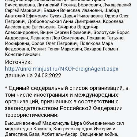
Вячеславовна, Литинский Леонид Борисович, Лукашевский
Сергей Маркович, Бахмин Вячеслав Иванович, Шабад
Анатолий Ефимович, Сухих Дарья Николаевна, Орлов Олег
Петрович, Добровольская Анна Дмитриевна, Королева
Александра Евгеньевна, Смирнов Владимир
Александрович, Вицин Сергей Ефимович, Золотухин Борис
Андреевич, Левинсон Лев Семенович, Локшина Татьяна
Иосифовна, Орлов Олег Петрович, Полякова Мара
Федоровна, Резник Генри Маркович, Захаров Герман
Константинович
Источник:
http://unro.minjust.ru/NKOForeignAgent.aspx
данные на
24.03.2022
* Единый федеральный список организаций, в
том числе иностранных и международных
организаций, признанных в соответствии с
законодательством Российской Федерации
террористическими:
Высший военный Маджлисуль Шура Объединенных сил
моджахедов Кавказа, Конгресс народов Ичкерии и
Дагестана, База, Асбат аль-Ансар, Священная война,