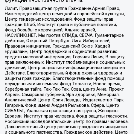
функции иностранного агента:
Лилит, Правозащитная группа Гражданин.Армия.Право,
Нижегородский центр немецкой и европейской культуры,
Центр гендерных исследований, Фонд защиты прав
граждан Штаб, Институт права и публичной политики,
Фонд борьбы с коррупцией, Альянс врачей,
НАСИЛИЮ.НЕТ, Мы против СПИДа, СВЕЧА, Гуманитарное
действие, Открытый Петербург, Лига Избирателей,
Правовая инициатива, Гражданский Союз, Хасдей
Ерушалаим, Центр поддержки и содействия развитию
средств массовой информации, Горячая Линия, В защиту
прав заключенных, Институт глобализации и социальных
движений, Центр социально-информационных инициатив
Действие, Благотворительный фонд охраны здоровья и
защиты прав граждан, Благотворительный фонд помощи
осужденным и их семьям, Фонд Тольятти, Новое время,
Серебряная тайга, Так-Так-Так, Сова, центр Анна, Проект
Апрель, Самарская губерния, Эра здоровья, Мемориал,
Аналитический Центр Юрия Левады, Издательство Парк
Гагарина, Фонд имени Андрея Рылькова, Сфера, Центр
СИБАЛЬТ, Уральская правозащитная группа, Женщины
Евразии, Институт прав человека, Фонд защиты гласности,
Российский исследовательский центр по правам человека,
Дальневосточный центр развития гражданских инициатив
и социального партнерства, Гражданское действие, Центр