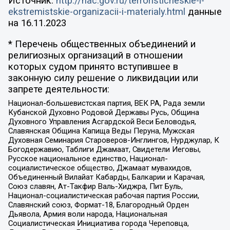
Источник:
http://nac.gov.ru/terroristicheskie-i-
ekstremistskie-organizacii-i-materialy.html
данные
на
16.11.2023
* Перечень общественных объединений и
религиозных организаций в отношении
которых судом принято вступившее в
законную силу решение о ликвидации или
запрете деятельности:
Национал-большевистская партия, ВЕК РА, Рада земли
Кубанской Духовно Родовой Державы Русь, Община
Духовного Управления Асгардской Веси Беловодья,
Славянская Община Капища Веды Перуна, Мужская
Духовная Семинария Староверов-Инглингов, Нурджулар, К
Богодержавию, Таблиги Джамаат, Свидетели Иеговы,
Русское национальное единство, Национал-
социалистическое общество, Джамаат мувахидов,
Объединенный Вилайат Кабарды, Балкарии и Карачая,
Союз славян, Ат-Такфир Валь-Хиджра, Пит Буль,
Национал-социалистическая рабочая партия России,
Славянский союз, Формат-18, Благородный Орден
Дьявола, Армия воли народа, Национальная
Социалистическая Инициатива города Череповца,