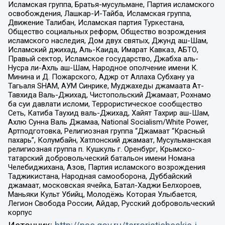
Исламская группа, Братья-мусульмане, Партия исламского
освобождения, Лашкар-И-Тайба, Исламская группа,
Движение Талибан, Исламская партия Туркестана,
Общество социальных реформ, Общество возрождения
исламского наследия, Дом двух святых, Джунд аш-Шам,
Исламский джихад, Аль-Каида, Имарат Кавказ, АБТО,
Правый сектор, Исламское государство, Джабха аль-
Нусра ли-Ахль аш-Шам, Народное ополчение имени К.
Минина и Д. Пожарского, Аджр от Аллаха Субхану уа
Тагьаля SHAM, АУМ Синрике, Муджахеды джамаата Ат-
Тавхида Валь-Джихад, Чистопольский Джамаат, Рохнамо
ба суи давлати исломи, Террористическое сообщество
Сеть, Катиба Таухид валь-Джихад, Хайят Тахрир аш-Шам,
Ахлю Сунна Валь Джамаа, National Socialism/White Power,
Артподготовка, Религиозная группа “Джамаат “Красный
пахарь”, Колумбайн, Хатлонский джамаат, Мусульманская
религиозная группа п. Кушкуль г. Оренбург, Крымско-
татарский добровольческий батальон имени Номана
Челебиджихана, Азов, Партия исламского возрождения
Таджикистана, Народная самооборона, Дуббайский
джамаат, московская ячейка, Батал-Хаджи Белхороев,
Маньяки Культ Убийц, Молодёжь Которая Улыбается,
Легион Свобода России, Айдар, Русский добровольческий
корпус