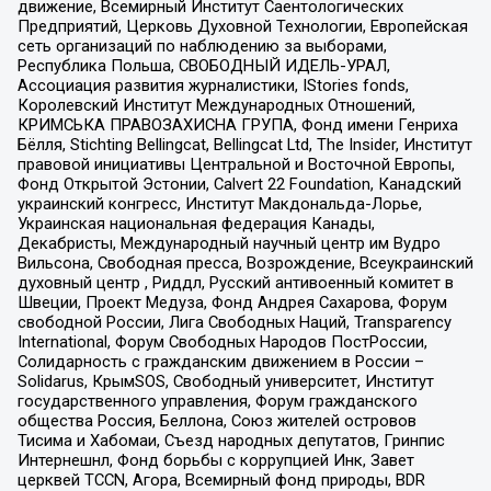
движение, Всемирный Институт Саентологических
Предприятий, Церковь Духовной Технологии, Европейская
сеть организаций по наблюдению за выборами,
Республика Польша, СВОБОДНЫЙ ИДЕЛЬ-УРАЛ,
Ассоциация развития журналистики, IStories fonds,
Королевский Институт Международных Отношений,
КРИМСЬКА ПРАВОЗАХИСНА ГРУПА, Фонд имени Генриха
Бёлля, Stichting Bellingcat, Bellingcat Ltd, The Insider, Институт
правовой инициативы Центральной и Восточной Европы,
Фонд Открытой Эстонии, Calvert 22 Foundation, Канадский
украинский конгресс, Институт Макдональда-Лорье,
Украинская национальная федерация Канады,
Декабристы, Международный научный центр им Вудро
Вильсона, Свободная пресса, Возрождение, Всеукраинский
духовный центр , Риддл, Русский антивоенный комитет в
Швеции, Проект Медуза, Фонд Андрея Сахарова, Форум
свободной России, Лига Свободных Наций, Transparеncy
International, Форум Свободных Народов ПостРоссии,
Солидарность с гражданским движением в России –
Solidarus, КрымSOS, Свободный университет, Институт
государственного управления, Форум гражданского
общества Россия, Беллона, Союз жителей островов
Тисима и Хабомаи, Съезд народных депутатов, Гринпис
Интернешнл, Фонд борьбы с коррупцией Инк, Завет
церквей TCCN, Агора, Всемирный фонд природы, BDR