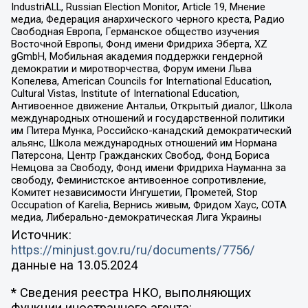
IndustriALL, Russian Election Monitor, Article 19, Мнение
медиа, Федерация анархического черного креста, Радио
Свободная Европа, Германское общество изучения
Восточной Европы, Фонд имени Фридриха Эберта, XZ
gGmbH, Мобильная академия поддержки гендерной
демократии и миротворчества, Форум имени Льва
Копелева, American Councils for International Education,
Cultural Vistas, Institute of International Education,
Антивоенное движение Антальи, Открытый диалог, Школа
международных отношений и государственной политики
им Питера Мунка, Российско-канадский демократический
альянс, Школа международных отношений им Нормана
Патерсона, Центр Гражданских Свобод, Фонд Бориса
Немцова за Свободу, Фонд имени Фридриха Науманна за
свободу, Феминистское антивоенное сопротивление,
Комитет независимости Ингушетии, Прометей, Stop
Occupation of Karelia, Вернись живым, Фридом Хаус, СОТА
медиа, Либерально-демократическая Лига Украины
Источник:
https://minjust.gov.ru/ru/documents/7756/
данные на
13.05.2024
* Сведения реестра НКО, выполняющих