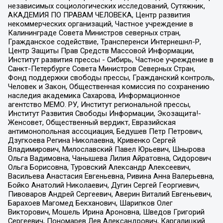
независимых социологических исследований, Сутяжник,
АКАДЕМИЯ ПО ПРАВАМ ЧЕЛОВЕКА, Центр развития
некоммерческих организаций, Частное учреждение в
Калининграде Совета Министров северных стран,
Гражданское содействие, Трансперенси Интернешнл-Р,
Центр Защиты Прав Средств Массовой Информации,
Институт развития прессы - Сибирь, Частное учреждение в
Санкт-Петербурге Совета Министров Северных Стран,
Фонд поддержки свободы прессы, Гражданский контроль,
Человек и Закон, Общественная комиссия по сохранению
наследия академика Сахарова, Информационное
агентство МЕМО. РУ, Институт региональной прессы,
Институт Развития Свободы Информации, Экозащита!-
Женсовет, Общественный вердикт, Евразийская
антимонопольная ассоциация, Бедушев Петр Петрович,
Дзугкоева Регина Николаевна, Кривенко Сергей
Владимирович, Милославский Павел Юрьевич, Шнырова
Ольга Вадимовна, Чанышева Лилия Айратовна, Сидорович
Ольга Борисовна, Туровский Александр Алексеевич,
Васильева Анастасия Евгеньевна, Ривина Анна Валерьевна,
Бойко Анатолий Николаевич, Дугин Сергей Георгиевич,
Пивоваров Андрей Сергеевич, Аверин Виталий Евгеньевич,
Барахоев Магомед Бекханович, Шарипков Олег
Викторович, Мошель Ирина Ароновна, Шведов Григорий
Сергеевич, Пономарев Лев Александрович, Каргалицкий