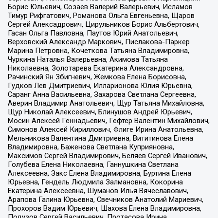
Борис Юльевич, Созаев Валерий Валерьевич, Исламов
Тимур Рифгатович, Романова Ольга Евгеньевна, Щаров
Сергей Алексадрович, Цирульников Борис Альбертович,
Гасан Ольга Павловна, Паутов Юрий Анатольевич,
Верховский Александр Маркович, Пислакова-Паркер
Марина Петровна, Кочеткова Татьяна Владимировна,
Чуркина Наталья Валерьевна, Акимова Татьяна
Николаевна, Золотарева Екатерина Александровна,
Рачинский Ян Збигневич, Жемкова Елена Борисовна,
Гудков Лев Дмитриевич, Илларионова Юлия Юрьевна,
Саранг Анна Васильевна, Захарова Светлана Сергеевна,
Аверин Владимир Анатольевич, Щур Татьяна Михайловна,
Щур Николай Алексеевич, Блинушов Андрей Юрьевич,
Мосин Алексей Геннадьевич, Гефтер Валентин Михайлович,
Симонов Алексей Кириллович, Флиге Ирина Анатольевна,
Мельникова Валентина Дмитриевна, Вититинова Елена
Владимировна, Баженова Светлана Куприяновна,
Максимов Сергей Владимирович, Беляев Сергей Иванович,
Голубева Елена Николаевна, Ганнушкина Светлана
Алексеевна, Закс Елена Владимировна, Буртина Елена
Юрьевна, Гендель Людмила Залмановна, Кокорина
Екатерина Алексеевна, Шуманов Илья Вячеславович,
Арапова Галина Юрьевна, Свечников Анатолий Мариевич,
Прохоров Вадим Юрьевич, Шахова Елена Владимировна,
Подузов Сергей Васильевич, Протасова Ирина