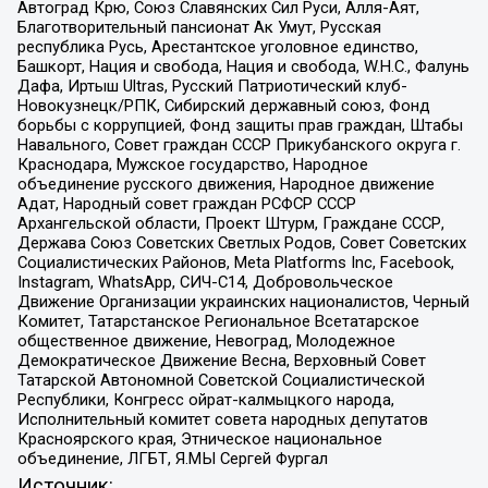
Автоград Крю, Союз Славянских Сил Руси, Алля-Аят,
Благотворительный пансионат Ак Умут, Русская
республика Русь, Арестантское уголовное единство,
Башкорт, Нация и свобода, Нация и свобода, W.H.С., Фалунь
Дафа, Иртыш Ultras, Русский Патриотический клуб-
Новокузнецк/РПК, Сибирский державный союз, Фонд
борьбы с коррупцией, Фонд защиты прав граждан, Штабы
Навального, Совет граждан СССР Прикубанского округа г.
Краснодара, Мужское государство, Народное
объединение русского движения, Народное движение
Адат, Народный совет граждан РСФСР СССР
Архангельской области, Проект Штурм, Граждане СССР,
Держава Союз Советских Светлых Родов, Совет Советских
Социалистических Районов, Meta Platforms Inc, Facebook,
Instagram, WhatsApp, СИЧ-С14, Добровольческое
Движение Организации украинских националистов, Черный
Комитет, Татарстанское Региональное Всетатарское
общественное движение, Невоград, Молодежное
Демократическое Движение Весна, Верховный Совет
Татарской Автономной Советской Социалистической
Республики, Конгресс ойрат-калмыцкого народа,
Исполнительный комитет совета народных депутатов
Красноярского края, Этническое национальное
объединение, ЛГБТ, Я.МЫ Сергей Фургал
Источник: