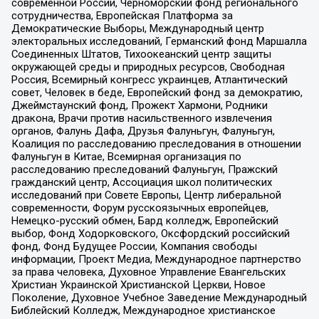
современной России, Черноморский фонд регионального
сотрудничества, Европейская Платформа за
Демократические Выборы, Международный центр
электоральных исследований, Германский фонд Маршалла
Соединенных Штатов, Тихоокеанский центр защиты
окружающей среды и природных ресурсов, Свободная
Россия, Всемирный конгресс украинцев, Атлантический
совет, Человек в беде, Европейский фонд за демократию,
Джеймстаунский фонд, Прожект Хармони, Родники
дракона, Врачи против насильственного извлечения
органов, Фалунь Дафа, Друзья Фалуньгун, Фалуньгун,
Коалиция по расследованию преследования в отношении
Фалуньгун в Китае, Всемирная организация по
расследованию преследований Фалуньгун, Пражский
гражданский центр, Ассоциация школ политических
исследований при Совете Европы, Центр либеральной
современности, Форум русскоязычных европейцев,
Немецко-русский обмен, Бард колледж, Европейский
выбор, Фонд Ходорковского, Оксфордский российский
фонд, Фонд Будущее России, Компания свободы
информации, Проект Медиа, Международное партнерство
за права человека, Духовное Управление Евангельских
Христиан Украинской Христианской Церкви, Новое
Поколение, Духовное Учебное Заведение Международный
Библейский Колледж, Международное христианское