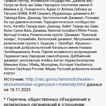
Правый сектор, Исламское государство, Джабха аль-
Нусра ли-Ахль аш-Шам, Народное ополчение имени К.
Минина и Д. Пожарского, Аджр от Аллаха Субхану уа
Тагьаля SHAM, АУМ Синрике, Муджахеды джамаата Ат-
Тавхида Валь-Джихад, Чистопольский Джамаат, Рохнамо
ба суи давлати исломи, Террористическое сообщество
Сеть, Катиба Таухид валь-Джихад, Хайят Тахрир аш-Шам,
Ахлю Сунна Валь Джамаа, National Socialism/White Power,
Артподготовка, Религиозная группа “Джамаат “Красный
пахарь”, Колумбайн, Хатлонский джамаат, Мусульманская
религиозная группа п. Кушкуль г. Оренбург, Крымско-
татарский добровольческий батальон имени Номана
Челебиджихана, Азов, Партия исламского возрождения
Таджикистана, Народная самооборона, Дуббайский
джамаат, московская ячейка, Батал-Хаджи Белхороев,
Маньяки Культ Убийц, Молодёжь Которая Улыбается,
Легион Свобода России, Айдар, Русский добровольческий
корпус
Источник:
http://nac.gov.ru/terroristicheskie-i-
ekstremistskie-organizacii-i-materialy.html
данные
на
16.11.2023
* Перечень общественных объединений и
религиозных организаций в отношении