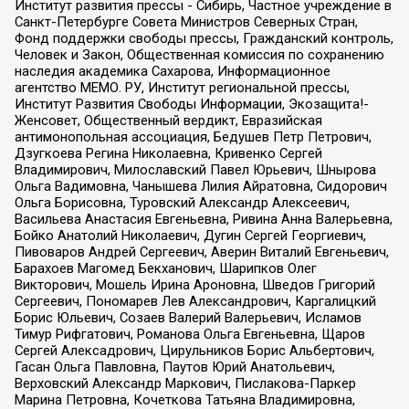
Институт развития прессы - Сибирь, Частное учреждение в
Санкт-Петербурге Совета Министров Северных Стран,
Фонд поддержки свободы прессы, Гражданский контроль,
Человек и Закон, Общественная комиссия по сохранению
наследия академика Сахарова, Информационное
агентство МЕМО. РУ, Институт региональной прессы,
Институт Развития Свободы Информации, Экозащита!-
Женсовет, Общественный вердикт, Евразийская
антимонопольная ассоциация, Бедушев Петр Петрович,
Дзугкоева Регина Николаевна, Кривенко Сергей
Владимирович, Милославский Павел Юрьевич, Шнырова
Ольга Вадимовна, Чанышева Лилия Айратовна, Сидорович
Ольга Борисовна, Туровский Александр Алексеевич,
Васильева Анастасия Евгеньевна, Ривина Анна Валерьевна,
Бойко Анатолий Николаевич, Дугин Сергей Георгиевич,
Пивоваров Андрей Сергеевич, Аверин Виталий Евгеньевич,
Барахоев Магомед Бекханович, Шарипков Олег
Викторович, Мошель Ирина Ароновна, Шведов Григорий
Сергеевич, Пономарев Лев Александрович, Каргалицкий
Борис Юльевич, Созаев Валерий Валерьевич, Исламов
Тимур Рифгатович, Романова Ольга Евгеньевна, Щаров
Сергей Алексадрович, Цирульников Борис Альбертович,
Гасан Ольга Павловна, Паутов Юрий Анатольевич,
Верховский Александр Маркович, Пислакова-Паркер
Марина Петровна, Кочеткова Татьяна Владимировна,