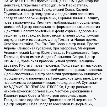
НАСИЛИЮ.НЕТ, Мы против СПИДа, СВЕЧА, Гуманитарное
действие, Открытый Петербург, Лига Избирателей,
Правовая инициатива, Гражданский Союз, Хасдей
Ерушалаим, Центр поддержки и содействия развитию
средств массовой информации, Горячая Линия, В защиту
прав заключенных, Институт глобализации и социальных
движений, Центр социально-информационных инициатив
Действие, Благотворительный фонд охраны здоровья и
защиты прав граждан, Благотворительный фонд помощи
осужденным и их семьям, Фонд Тольятти, Новое время,
Серебряная тайга, Так-Так-Так, Сова, центр Анна, Проект
Апрель, Самарская губерния, Эра здоровья, Мемориал,
Аналитический Центр Юрия Левады, Издательство Парк
Гагарина, Фонд имени Андрея Рылькова, Сфера, Центр
СИБАЛЬТ, Уральская правозащитная группа, Женщины
Евразии, Институт прав человека, Фонд защиты гласности,
Российский исследовательский центр по правам человека,
Дальневосточный центр развития гражданских инициатив
и социального партнерства, Гражданское действие, Центр
независимых социологических исследований, Сутяжник,
АКАДЕМИЯ ПО ПРАВАМ ЧЕЛОВЕКА, Центр развития
некоммерческих организаций, Частное учреждение в
Калининграде Совета Министров северных стран,
Гражданское содействие, Трансперенси Интернешнл-Р,
Центр Защиты Прав Средств Массовой Информации,