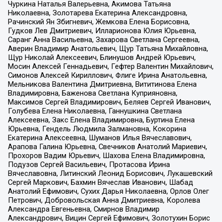
Чуркина Наталья Валерьевна, Акимова Татьяна
Николаевна, Золотарева Екатерина Александровна,
Рачинский Ян Збигневич, Жемкова Елена Борисовна,
Гудков Лев Дмитриевич, Илларионова Юлия Юрьевна,
Саранг Анна Васильевна, Захарова Светлана Сергеевна,
Аверин Владимир Анатольевич, Щур Татьяна Михайловна,
Щур Николай Алексеевич, Блинушов Андрей Юрьевич,
Мосин Алексей Геннадьевич, Гефтер Валентин Михайлович,
Симонов Алексей Кириллович, Флиге Ирина Анатольевна,
Мельникова Валентина Дмитриевна, Вититинова Елена
Владимировна, Баженова Светлана Куприяновна,
Максимов Сергей Владимирович, Беляев Сергей Иванович,
Голубева Елена Николаевна, Ганнушкина Светлана
Алексеевна, Закс Елена Владимировна, Буртина Елена
Юрьевна, Гендель Людмила Залмановна, Кокорина
Екатерина Алексеевна, Шуманов Илья Вячеславович,
Арапова Галина Юрьевна, Свечников Анатолий Мариевич,
Прохоров Вадим Юрьевич, Шахова Елена Владимировна,
Подузов Сергей Васильевич, Протасова Ирина
Вячеславовна, Литинский Леонид Борисович, Лукашевский
Сергей Маркович, Бахмин Вячеслав Иванович, Шабад
Анатолий Ефимович, Сухих Дарья Николаевна, Орлов Олег
Петрович, Добровольская Анна Дмитриевна, Королева
Александра Евгеньевна, Смирнов Владимир
Александрович, Вицин Сергей Ефимович, Золотухин Борис