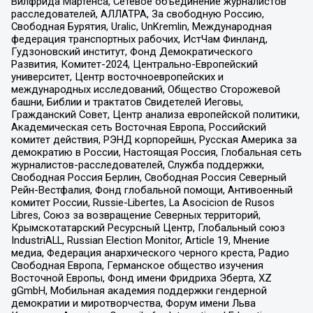
Вилфрида Мартенса, Сетевое объединение журналистов
расследователей, АЛЛАТРА, За свободную Россию,
Свободная Бурятия, Uralic, UnKremlin, Международная
федерация транспортных рабочих, ИстЧам Финланд,
Гудзоновский институт, Фонд Демократического
Развития, Комитет-2024, Центрально-Европейский
университет, Центр восточноевропейских и
международных исследований, Общество Сторожевой
башни, Библии и трактатов Свидетелей Иеговы,
Гражданский Совет, Центр анализа европейской политики,
Академическая сеть Восточная Европа, Российский
комитет действия, РЭНД корпорейшн, Русская Америка за
демократию в России, Настоящая Россия, Глобальная сеть
журналистов-расследователей, Служба поддержки,
Свободная Россия Берлин, Свободная Россия Северный
Рейн-Вестфалия, Фонд глобальной помощи, Антивоенный
комитет России, Russie-Libertes, La Asocicion de Rusos
Libres, Союз за возвращение Северных территорий,
Крымскотатарский Ресурсный Центр, Глобальный союз
IndustriALL, Russian Election Monitor, Article 19, Мнение
медиа, Федерация анархического черного креста, Радио
Свободная Европа, Германское общество изучения
Восточной Европы, Фонд имени Фридриха Эберта, XZ
gGmbH, Мобильная академия поддержки гендерной
демократии и миротворчества, Форум имени Льва