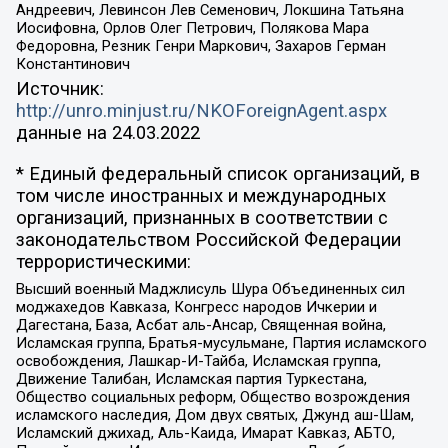
Андреевич, Левинсон Лев Семенович, Локшина Татьяна
Иосифовна, Орлов Олег Петрович, Полякова Мара
Федоровна, Резник Генри Маркович, Захаров Герман
Константинович
Источник:
http://unro.minjust.ru/NKOForeignAgent.aspx
данные на
24.03.2022
* Единый федеральный список организаций, в
том числе иностранных и международных
организаций, признанных в соответствии с
законодательством Российской Федерации
террористическими:
Высший военный Маджлисуль Шура Объединенных сил
моджахедов Кавказа, Конгресс народов Ичкерии и
Дагестана, База, Асбат аль-Ансар, Священная война,
Исламская группа, Братья-мусульмане, Партия исламского
освобождения, Лашкар-И-Тайба, Исламская группа,
Движение Талибан, Исламская партия Туркестана,
Общество социальных реформ, Общество возрождения
исламского наследия, Дом двух святых, Джунд аш-Шам,
Исламский джихад, Аль-Каида, Имарат Кавказ, АБТО,