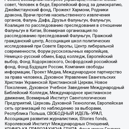
совет, Человек в беде, Европейский фонд за демократию,
Джеймстаунский фонд, Прожект Хармони, Родники
дракона, Врачи против насильственного извлечения
органов, Фалунь Дафа, Друзья Фалуньгун, Фалуньгун,
Коалиция по расследованию преследования в отношении
Фалуньгун в Китае, Всемирная организация по
расследованию преследований Фалуньгун, Пражский
гражданский центр, Ассоциация школ политических
исследований при Совете Европы, Центр либеральной
современности, Форум русскоязычных европейцев,
Немецко-русский обмен, Бард колледж, Европейский
выбор, Фонд Ходорковского, Оксфордский российский
фонд, Фонд Будущее России, Компания свободы
информации, Проект Медиа, Международное партнерство
за права человека, Духовное Управление Евангельских
Христиан Украинской Христианской Церкви, Новое
Поколение, Духовное Учебное Заведение Международный
Библейский Колледж, Международное христианское
движение, Всемирный Институт Саентологических
Предприятий, Церковь Духовной Технологии, Европейская
сеть организаций по наблюдению за выборами,
Республика Польша, СВОБОДНЫЙ ИДЕЛЬ-УРАЛ,
Ассоциация развития журналистики, IStories fonds,
Королевский Институт Международных Отношений,