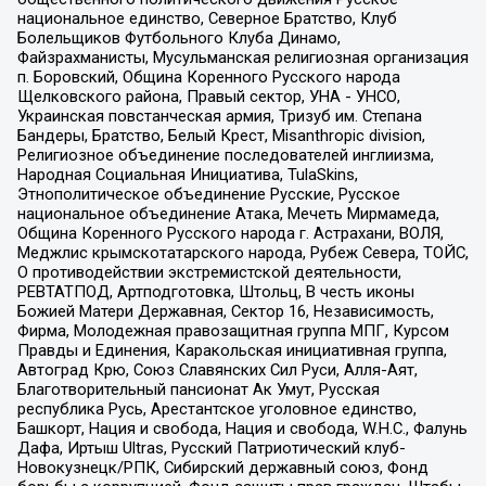
национальное единство, Северное Братство, Клуб
Болельщиков Футбольного Клуба Динамо,
Файзрахманисты, Мусульманская религиозная организация
п. Боровский, Община Коренного Русского народа
Щелковского района, Правый сектор, УНА - УНСО,
Украинская повстанческая армия, Тризуб им. Степана
Бандеры, Братство, Белый Крест, Misanthropic division,
Религиозное объединение последователей инглиизма,
Народная Социальная Инициатива, TulaSkins,
Этнополитическое объединение Русские, Русское
национальное объединение Атака, Мечеть Мирмамеда,
Община Коренного Русского народа г. Астрахани, ВОЛЯ,
Меджлис крымскотатарского народа, Рубеж Севера, ТОЙС,
О противодействии экстремистской деятельности,
РЕВТАТПОД, Артподготовка, Штольц, В честь иконы
Божией Матери Державная, Сектор 16, Независимость,
Фирма, Молодежная правозащитная группа МПГ, Курсом
Правды и Единения, Каракольская инициативная группа,
Автоград Крю, Союз Славянских Сил Руси, Алля-Аят,
Благотворительный пансионат Ак Умут, Русская
республика Русь, Арестантское уголовное единство,
Башкорт, Нация и свобода, Нация и свобода, W.H.С., Фалунь
Дафа, Иртыш Ultras, Русский Патриотический клуб-
Новокузнецк/РПК, Сибирский державный союз, Фонд