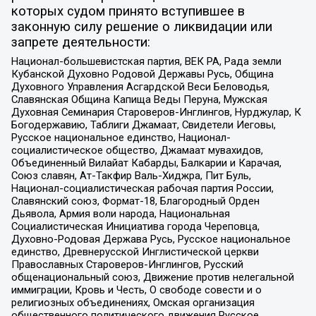
которых судом принято вступившее в
законную силу решение о ликвидации или
запрете деятельности:
Национал-большевистская партия, ВЕК РА, Рада земли
Кубанской Духовно Родовой Державы Русь, Община
Духовного Управления Асгардской Веси Беловодья,
Славянская Община Капища Веды Перуна, Мужская
Духовная Семинария Староверов-Инглингов, Нурджулар, К
Богодержавию, Таблиги Джамаат, Свидетели Иеговы,
Русское национальное единство, Национал-
социалистическое общество, Джамаат мувахидов,
Объединенный Вилайат Кабарды, Балкарии и Карачая,
Союз славян, Ат-Такфир Валь-Хиджра, Пит Буль,
Национал-социалистическая рабочая партия России,
Славянский союз, Формат-18, Благородный Орден
Дьявола, Армия воли народа, Национальная
Социалистическая Инициатива города Череповца,
Духовно-Родовая Держава Русь, Русское национальное
единство, Древнерусской Инглистической церкви
Православных Староверов-Инглингов, Русский
общенациональный союз, Движение против нелегальной
иммиграции, Кровь и Честь, О свободе совести и о
религиозных объединениях, Омская организация
общественного политического движения Русское