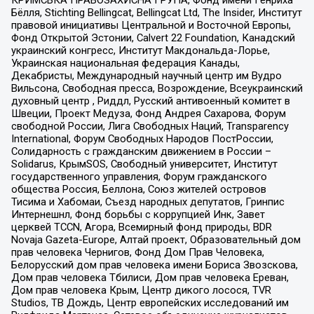
КРИМСЬКА ПРАВОЗАХИСНА ГРУПА, Фонд имени Генриха
Бёлля, Stichting Bellingcat, Bellingcat Ltd, The Insider, Институт
правовой инициативы Центральной и Восточной Европы,
Фонд Открытой Эстонии, Calvert 22 Foundation, Канадский
украинский конгресс, Институт Макдональда-Лорье,
Украинская национальная федерация Канады,
Декабристы, Международный научный центр им Вудро
Вильсона, Свободная пресса, Возрождение, Всеукраинский
духовный центр , Риддл, Русский антивоенный комитет в
Швеции, Проект Медуза, Фонд Андрея Сахарова, Форум
свободной России, Лига Свободных Наций, Transparеncy
International, Форум Свободных Народов ПостРоссии,
Солидарность с гражданским движением в России –
Solidarus, КрымSOS, Свободный университет, Институт
государственного управления, Форум гражданского
общества Россия, Беллона, Союз жителей островов
Тисима и Хабомаи, Съезд народных депутатов, Гринпис
Интернешнл, Фонд борьбы с коррупцией Инк, Завет
церквей TCCN, Агора, Всемирный фонд природы, BDR
Novaja Gazeta-Europe, Алтай проект, Образовательный дом
прав человека Чернигов, Фонд Дом Прав Человека,
Белорусский дом прав человека имени Бориса Звозскова,
Дом прав человека Тбилиси, Дом прав человека Ереван,
Дом прав человека Крым, Центр дикого лосося, TVR
Studios, ТВ Дождь, Центр европейских исследований им