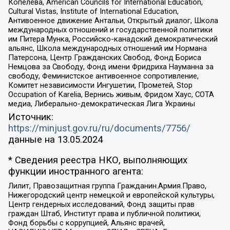
Копелева, American Councils for International Education,
Cultural Vistas, Institute of International Education,
Антивоенное движение Антальи, Открытый диалог, Школа
международных отношений и государственной политики
им Питера Мунка, Российско-канадский демократический
альянс, Школа международных отношений им Нормана
Патерсона, Центр Гражданских Свобод, Фонд Бориса
Немцова за Свободу, Фонд имени Фридриха Науманна за
свободу, Феминистское антивоенное сопротивление,
Комитет независимости Ингушетии, Прометей, Stop
Occupation of Karelia, Вернись живым, Фридом Хаус, СОТА
медиа, Либерально-демократическая Лига Украины
Источник:
https://minjust.gov.ru/ru/documents/7756/
данные на
13.05.2024
* Сведения реестра НКО, выполняющих
функции иностранного агента:
Лилит, Правозащитная группа Гражданин.Армия.Право,
Нижегородский центр немецкой и европейской культуры,
Центр гендерных исследований, Фонд защиты прав
граждан Штаб, Институт права и публичной политики,
Фонд борьбы с коррупцией, Альянс врачей,