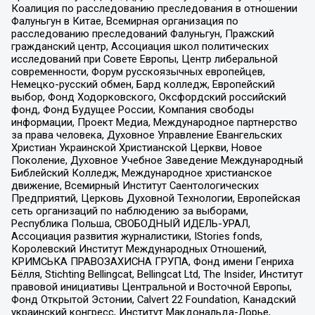
Коалиция по расследованию преследования в отношении
Фалуньгун в Китае, Всемирная организация по
расследованию преследований Фалуньгун, Пражский
гражданский центр, Ассоциация школ политических
исследований при Совете Европы, Центр либеральной
современности, Форум русскоязычных европейцев,
Немецко-русский обмен, Бард колледж, Европейский
выбор, Фонд Ходорковского, Оксфордский российский
фонд, Фонд Будущее России, Компания свободы
информации, Проект Медиа, Международное партнерство
за права человека, Духовное Управление Евангельских
Христиан Украинской Христианской Церкви, Новое
Поколение, Духовное Учебное Заведение Международный
Библейский Колледж, Международное христианское
движение, Всемирный Институт Саентологических
Предприятий, Церковь Духовной Технологии, Европейская
сеть организаций по наблюдению за выборами,
Республика Польша, СВОБОДНЫЙ ИДЕЛЬ-УРАЛ,
Ассоциация развития журналистики, IStories fonds,
Королевский Институт Международных Отношений,
КРИМСЬКА ПРАВОЗАХИСНА ГРУПА, Фонд имени Генриха
Бёлля, Stichting Bellingcat, Bellingcat Ltd, The Insider, Институт
правовой инициативы Центральной и Восточной Европы,
Фонд Открытой Эстонии, Calvert 22 Foundation, Канадский
украинский конгресс, Институт Макдональда-Лорье,