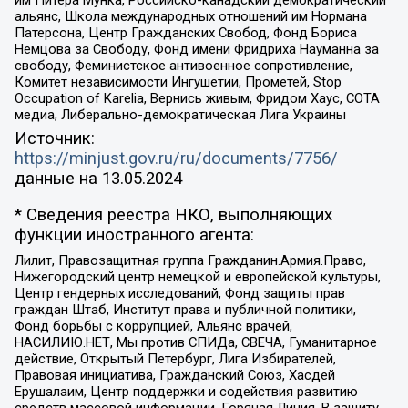
им Питера Мунка, Российско-канадский демократический
альянс, Школа международных отношений им Нормана
Патерсона, Центр Гражданских Свобод, Фонд Бориса
Немцова за Свободу, Фонд имени Фридриха Науманна за
свободу, Феминистское антивоенное сопротивление,
Комитет независимости Ингушетии, Прометей, Stop
Occupation of Karelia, Вернись живым, Фридом Хаус, СОТА
медиа, Либерально-демократическая Лига Украины
Источник:
https://minjust.gov.ru/ru/documents/7756/
данные на
13.05.2024
* Сведения реестра НКО, выполняющих
функции иностранного агента:
Лилит, Правозащитная группа Гражданин.Армия.Право,
Нижегородский центр немецкой и европейской культуры,
Центр гендерных исследований, Фонд защиты прав
граждан Штаб, Институт права и публичной политики,
Фонд борьбы с коррупцией, Альянс врачей,
НАСИЛИЮ.НЕТ, Мы против СПИДа, СВЕЧА, Гуманитарное
действие, Открытый Петербург, Лига Избирателей,
Правовая инициатива, Гражданский Союз, Хасдей
Ерушалаим, Центр поддержки и содействия развитию
средств массовой информации, Горячая Линия, В защиту