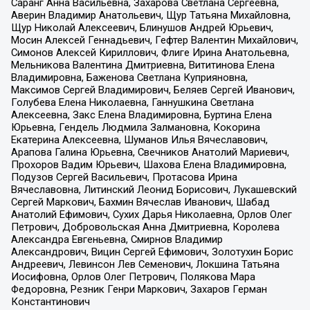
Саранг Анна Васильевна, Захарова Светлана Сергеевна,
Аверин Владимир Анатольевич, Щур Татьяна Михайловна,
Щур Николай Алексеевич, Блинушов Андрей Юрьевич,
Мосин Алексей Геннадьевич, Гефтер Валентин Михайлович,
Симонов Алексей Кириллович, Флиге Ирина Анатольевна,
Мельникова Валентина Дмитриевна, Вититинова Елена
Владимировна, Баженова Светлана Куприяновна,
Максимов Сергей Владимирович, Беляев Сергей Иванович,
Голубева Елена Николаевна, Ганнушкина Светлана
Алексеевна, Закс Елена Владимировна, Буртина Елена
Юрьевна, Гендель Людмила Залмановна, Кокорина
Екатерина Алексеевна, Шуманов Илья Вячеславович,
Арапова Галина Юрьевна, Свечников Анатолий Мариевич,
Прохоров Вадим Юрьевич, Шахова Елена Владимировна,
Подузов Сергей Васильевич, Протасова Ирина
Вячеславовна, Литинский Леонид Борисович, Лукашевский
Сергей Маркович, Бахмин Вячеслав Иванович, Шабад
Анатолий Ефимович, Сухих Дарья Николаевна, Орлов Олег
Петрович, Добровольская Анна Дмитриевна, Королева
Александра Евгеньевна, Смирнов Владимир
Александрович, Вицин Сергей Ефимович, Золотухин Борис
Андреевич, Левинсон Лев Семенович, Локшина Татьяна
Иосифовна, Орлов Олег Петрович, Полякова Мара
Федоровна, Резник Генри Маркович, Захаров Герман
Константинович