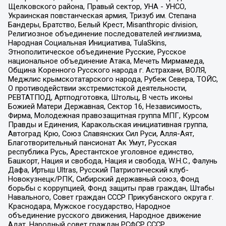
Щелковского района, Правый сектор, УНА - УНСО,
Украинская повстанческая армия, Тризуб им. Степана
Бандеры, Братство, Белый Крест, Misanthropic division,
Религиозное объединение последователей инглиизма,
Народная Социальная Инициатива, TulaSkins,
Этнополитическое объединение Русские, Русское
национальное объединение Атака, Мечеть Мирмамеда,
Община Коренного Русского народа г. Астрахани, ВОЛЯ,
Меджлис крымскотатарского народа, Рубеж Севера, ТОЙС,
О противодействии экстремистской деятельности,
РЕВТАТПОД, Артподготовка, Штольц, В честь иконы
Божией Матери Державная, Сектор 16, Независимость,
Фирма, Молодежная правозащитная группа МПГ, Курсом
Правды и Единения, Каракольская инициативная группа,
Автоград Крю, Союз Славянских Сил Руси, Алля-Аят,
Благотворительный пансионат Ак Умут, Русская
республика Русь, Арестантское уголовное единство,
Башкорт, Нация и свобода, Нация и свобода, W.H.С., Фалунь
Дафа, Иртыш Ultras, Русский Патриотический клуб-
Новокузнецк/РПК, Сибирский державный союз, Фонд
борьбы с коррупцией, Фонд защиты прав граждан, Штабы
Навального, Совет граждан СССР Прикубанского округа г.
Краснодара, Мужское государство, Народное
объединение русского движения, Народное движение
Адат, Народный совет граждан РСФСР СССР