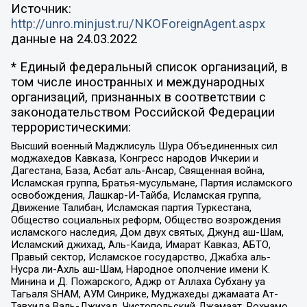
Источник:
http://unro.minjust.ru/NKOForeignAgent.aspx
данные на
24.03.2022
* Единый федеральный список организаций, в
том числе иностранных и международных
организаций, признанных в соответствии с
законодательством Российской Федерации
террористическими:
Высший военный Маджлисуль Шура Объединенных сил
моджахедов Кавказа, Конгресс народов Ичкерии и
Дагестана, База, Асбат аль-Ансар, Священная война,
Исламская группа, Братья-мусульмане, Партия исламского
освобождения, Лашкар-И-Тайба, Исламская группа,
Движение Талибан, Исламская партия Туркестана,
Общество социальных реформ, Общество возрождения
исламского наследия, Дом двух святых, Джунд аш-Шам,
Исламский джихад, Аль-Каида, Имарат Кавказ, АБТО,
Правый сектор, Исламское государство, Джабха аль-
Нусра ли-Ахль аш-Шам, Народное ополчение имени К.
Минина и Д. Пожарского, Аджр от Аллаха Субхану уа
Тагьаля SHAM, АУМ Синрике, Муджахеды джамаата Ат-
Тавхида Валь-Джихад, Чистопольский Джамаат, Рохнамо