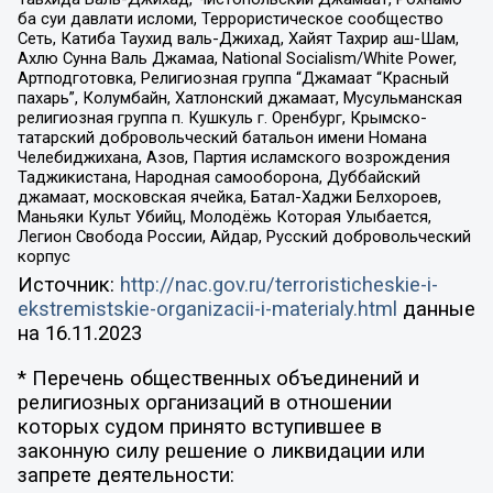
ба суи давлати исломи, Террористическое сообщество
Сеть, Катиба Таухид валь-Джихад, Хайят Тахрир аш-Шам,
Ахлю Сунна Валь Джамаа, National Socialism/White Power,
Артподготовка, Религиозная группа “Джамаат “Красный
пахарь”, Колумбайн, Хатлонский джамаат, Мусульманская
религиозная группа п. Кушкуль г. Оренбург, Крымско-
татарский добровольческий батальон имени Номана
Челебиджихана, Азов, Партия исламского возрождения
Таджикистана, Народная самооборона, Дуббайский
джамаат, московская ячейка, Батал-Хаджи Белхороев,
Маньяки Культ Убийц, Молодёжь Которая Улыбается,
Легион Свобода России, Айдар, Русский добровольческий
корпус
Источник:
http://nac.gov.ru/terroristicheskie-i-
ekstremistskie-organizacii-i-materialy.html
данные
на
16.11.2023
* Перечень общественных объединений и
религиозных организаций в отношении
которых судом принято вступившее в
законную силу решение о ликвидации или
запрете деятельности: