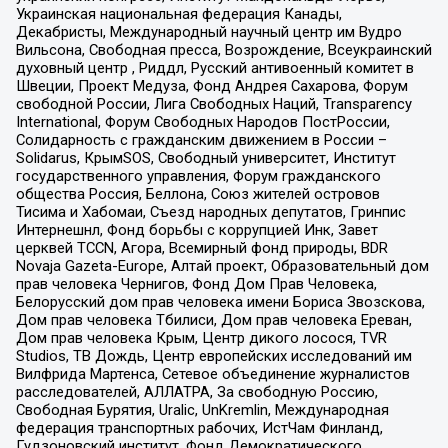
Украинская национальная федерация Канады,
Декабристы, Международный научный центр им Вудро
Вильсона, Свободная пресса, Возрождение, Всеукраинский
духовный центр , Риддл, Русский антивоенный комитет в
Швеции, Проект Медуза, Фонд Андрея Сахарова, Форум
свободной России, Лига Свободных Наций, Transparеncy
International, Форум Свободных Народов ПостРоссии,
Солидарность с гражданским движением в России –
Solidarus, КрымSOS, Свободный университет, Институт
государственного управления, Форум гражданского
общества Россия, Беллона, Союз жителей островов
Тисима и Хабомаи, Съезд народных депутатов, Гринпис
Интернешнл, Фонд борьбы с коррупцией Инк, Завет
церквей TCCN, Агора, Всемирный фонд природы, BDR
Novaja Gazeta-Europe, Алтай проект, Образовательный дом
прав человека Чернигов, Фонд Дом Прав Человека,
Белорусский дом прав человека имени Бориса Звозскова,
Дом прав человека Тбилиси, Дом прав человека Ереван,
Дом прав человека Крым, Центр дикого лосося, TVR
Studios, ТВ Дождь, Центр европейских исследований им
Вилфрида Мартенса, Сетевое объединение журналистов
расследователей, АЛЛАТРА, За свободную Россию,
Свободная Бурятия, Uralic, UnKremlin, Международная
федерация транспортных рабочих, ИстЧам Финланд,
Гудзоновский институт, Фонд Демократического