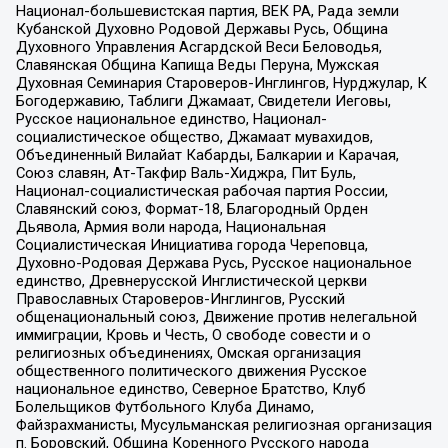
Национал-большевистская партия, ВЕК РА, Рада земли
Кубанской Духовно Родовой Державы Русь, Община
Духовного Управления Асгардской Веси Беловодья,
Славянская Община Капища Веды Перуна, Мужская
Духовная Семинария Староверов-Инглингов, Нурджулар, К
Богодержавию, Таблиги Джамаат, Свидетели Иеговы,
Русское национальное единство, Национал-
социалистическое общество, Джамаат мувахидов,
Объединенный Вилайат Кабарды, Балкарии и Карачая,
Союз славян, Ат-Такфир Валь-Хиджра, Пит Буль,
Национал-социалистическая рабочая партия России,
Славянский союз, Формат-18, Благородный Орден
Дьявола, Армия воли народа, Национальная
Социалистическая Инициатива города Череповца,
Духовно-Родовая Держава Русь, Русское национальное
единство, Древнерусской Инглистической церкви
Православных Староверов-Инглингов, Русский
общенациональный союз, Движение против нелегальной
иммиграции, Кровь и Честь, О свободе совести и о
религиозных объединениях, Омская организация
общественного политического движения Русское
национальное единство, Северное Братство, Клуб
Болельщиков Футбольного Клуба Динамо,
Файзрахманисты, Мусульманская религиозная организация
п. Боровский, Община Коренного Русского народа