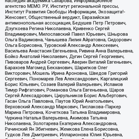
наследия академика Сахарова, Информационное
агентство МЕМО. РУ, Институт региональной прессы,
Институт Развития Свободы Информации, Экозащита!-
Женсовет, Общественный вердикт, Евразийская
антимонопольная ассоциация, Бедушев Петр Петрович,
Дзугкоева Регина Николаевна, Кривенко Сергей
Владимирович, Милославский Павел Юрьевич, Шнырова
Ольга Вадимовна, Чанышева Лилия Айратовна, Сидорович
Ольга Борисовна, Туровский Александр Алексеевич,
Васильева Анастасия Евгеньевна, Ривина Анна Валерьевна,
Бойко Анатолий Николаевич, Дугин Сергей Георгиевич,
Пивоваров Андрей Сергеевич, Аверин Виталий Евгеньевич,
Барахоев Магомед Бекханович, Шарипков Олег
Викторович, Мошель Ирина Ароновна, Шведов Григорий
Сергеевич, Пономарев Лев Александрович, Каргалицкий
Борис Юльевич, Созаев Валерий Валерьевич, Исламов
Тимур Рифгатович, Романова Ольга Евгеньевна, Щаров
Сергей Алексадрович, Цирульников Борис Альбертович,
Гасан Ольга Павловна, Паутов Юрий Анатольевич,
Верховский Александр Маркович, Пислакова-Паркер
Марина Петровна, Кочеткова Татьяна Владимировна,
Чуркина Наталья Валерьевна, Акимова Татьяна
Николаевна, Золотарева Екатерина Александровна,
Рачинский Ян Збигневич, Жемкова Елена Борисовна,
Гудков Лев Дмитриевич, Илларионова Юлия Юрьевна,