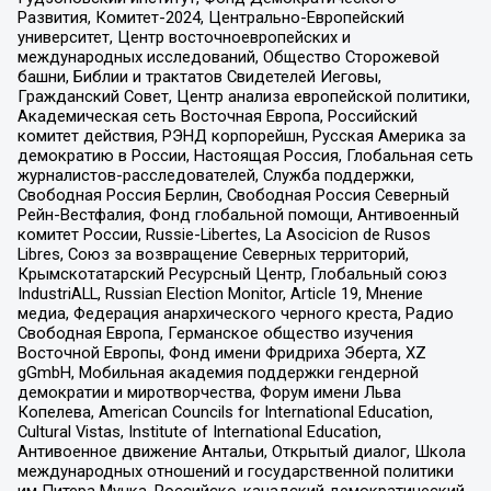
Развития, Комитет-2024, Центрально-Европейский
университет, Центр восточноевропейских и
международных исследований, Общество Сторожевой
башни, Библии и трактатов Свидетелей Иеговы,
Гражданский Совет, Центр анализа европейской политики,
Академическая сеть Восточная Европа, Российский
комитет действия, РЭНД корпорейшн, Русская Америка за
демократию в России, Настоящая Россия, Глобальная сеть
журналистов-расследователей, Служба поддержки,
Свободная Россия Берлин, Свободная Россия Северный
Рейн-Вестфалия, Фонд глобальной помощи, Антивоенный
комитет России, Russie-Libertes, La Asocicion de Rusos
Libres, Союз за возвращение Северных территорий,
Крымскотатарский Ресурсный Центр, Глобальный союз
IndustriALL, Russian Election Monitor, Article 19, Мнение
медиа, Федерация анархического черного креста, Радио
Свободная Европа, Германское общество изучения
Восточной Европы, Фонд имени Фридриха Эберта, XZ
gGmbH, Мобильная академия поддержки гендерной
демократии и миротворчества, Форум имени Льва
Копелева, American Councils for International Education,
Cultural Vistas, Institute of International Education,
Антивоенное движение Антальи, Открытый диалог, Школа
международных отношений и государственной политики