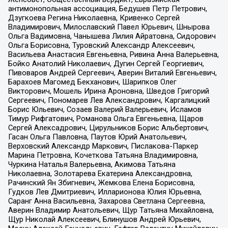
антимонопольная ассоциация, Бедушев Петр Петрович,
Дзугкоева Регина Николаевна, Кривенко Сергей
Владимирович, Милославский Павел Юрьевич, Шнырова
Ольга Вадимовна, Чанышева Лилия Айратовна, Сидорович
Ольга Борисовна, Туровский Александр Алексеевич,
Васильева Анастасия Евгеньевна, Ривина Анна Валерьевна,
Бойко Анатолий Николаевич, Дугин Сергей Георгиевич,
Пивоваров Андрей Сергеевич, Аверин Виталий Евгеньевич,
Барахоев Магомед Бекханович, Шарипков Олег
Викторович, Мошель Ирина Ароновна, Шведов Григорий
Сергеевич, Пономарев Лев Александрович, Каргалицкий
Борис Юльевич, Созаев Валерий Валерьевич, Исламов
Тимур Рифгатович, Романова Ольга Евгеньевна, Щаров
Сергей Алексадрович, Цирульников Борис Альбертович,
Гасан Ольга Павловна, Паутов Юрий Анатольевич,
Верховский Александр Маркович, Пислакова-Паркер
Марина Петровна, Кочеткова Татьяна Владимировна,
Чуркина Наталья Валерьевна, Акимова Татьяна
Николаевна, Золотарева Екатерина Александровна,
Рачинский Ян Збигневич, Жемкова Елена Борисовна,
Гудков Лев Дмитриевич, Илларионова Юлия Юрьевна,
Саранг Анна Васильевна, Захарова Светлана Сергеевна,
Аверин Владимир Анатольевич, Щур Татьяна Михайловна,
Щур Николай Алексеевич, Блинушов Андрей Юрьевич,