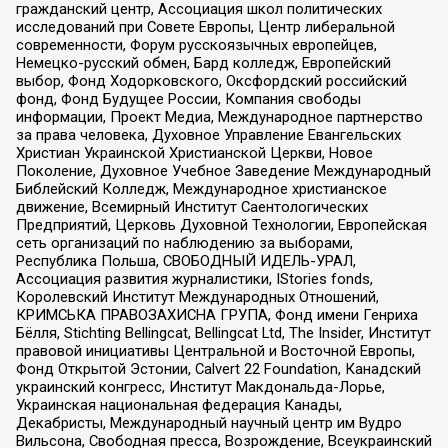
гражданский центр, Ассоциация школ политических
исследований при Совете Европы, Центр либеральной
современности, Форум русскоязычных европейцев,
Немецко-русский обмен, Бард колледж, Европейский
выбор, Фонд Ходорковского, Оксфордский российский
фонд, Фонд Будущее России, Компания свободы
информации, Проект Медиа, Международное партнерство
за права человека, Духовное Управление Евангельских
Христиан Украинской Христианской Церкви, Новое
Поколение, Духовное Учебное Заведение Международный
Библейский Колледж, Международное христианское
движение, Всемирный Институт Саентологических
Предприятий, Церковь Духовной Технологии, Европейская
сеть организаций по наблюдению за выборами,
Республика Польша, СВОБОДНЫЙ ИДЕЛЬ-УРАЛ,
Ассоциация развития журналистики, IStories fonds,
Королевский Институт Международных Отношений,
КРИМСЬКА ПРАВОЗАХИСНА ГРУПА, Фонд имени Генриха
Бёлля, Stichting Bellingcat, Bellingcat Ltd, The Insider, Институт
правовой инициативы Центральной и Восточной Европы,
Фонд Открытой Эстонии, Calvert 22 Foundation, Канадский
украинский конгресс, Институт Макдональда-Лорье,
Украинская национальная федерация Канады,
Декабристы, Международный научный центр им Вудро
Вильсона, Свободная пресса, Возрождение, Всеукраинский