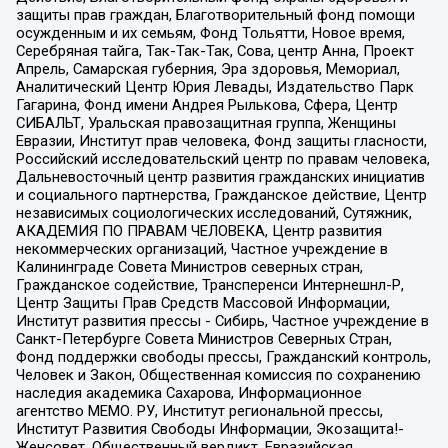
защиты прав граждан, Благотворительный фонд помощи
осужденным и их семьям, Фонд Тольятти, Новое время,
Серебряная тайга, Так-Так-Так, Сова, центр Анна, Проект
Апрель, Самарская губерния, Эра здоровья, Мемориал,
Аналитический Центр Юрия Левады, Издательство Парк
Гагарина, Фонд имени Андрея Рылькова, Сфера, Центр
СИБАЛЬТ, Уральская правозащитная группа, Женщины
Евразии, Институт прав человека, Фонд защиты гласности,
Российский исследовательский центр по правам человека,
Дальневосточный центр развития гражданских инициатив
и социального партнерства, Гражданское действие, Центр
независимых социологических исследований, Сутяжник,
АКАДЕМИЯ ПО ПРАВАМ ЧЕЛОВЕКА, Центр развития
некоммерческих организаций, Частное учреждение в
Калининграде Совета Министров северных стран,
Гражданское содействие, Трансперенси Интернешнл-Р,
Центр Защиты Прав Средств Массовой Информации,
Институт развития прессы - Сибирь, Частное учреждение в
Санкт-Петербурге Совета Министров Северных Стран,
Фонд поддержки свободы прессы, Гражданский контроль,
Человек и Закон, Общественная комиссия по сохранению
наследия академика Сахарова, Информационное
агентство МЕМО. РУ, Институт региональной прессы,
Институт Развития Свободы Информации, Экозащита!-
Женсовет, Общественный вердикт, Евразийская