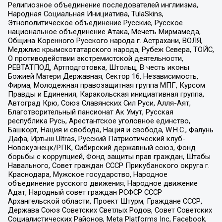
Религиозное объединение последователей инглиизма,
Народная Социальная Инициатива, TulaSkins,
Этнополитическое объединение Русские, Русское
национальное объединение Атака, Мечеть Мирмамеда,
Община Коренного Русского народа г. Астрахани, ВОЛЯ,
Меджлис крымскотатарского народа, Рубеж Севера, ТОЙС,
О противодействии экстремистской деятельности,
РЕВТАТПОД, Артподготовка, Штольц, В честь иконы
Божией Матери Державная, Сектор 16, Независимость,
Фирма, Молодежная правозащитная группа МПГ, Курсом
Правды и Единения, Каракольская инициативная группа,
Автоград Крю, Союз Славянских Сил Руси, Алля-Аят,
Благотворительный пансионат Ак Умут, Русская
республика Русь, Арестантское уголовное единство,
Башкорт, Нация и свобода, Нация и свобода, W.H.С., Фалунь
Дафа, Иртыш Ultras, Русский Патриотический клуб-
Новокузнецк/РПК, Сибирский державный союз, Фонд
борьбы с коррупцией, Фонд защиты прав граждан, Штабы
Навального, Совет граждан СССР Прикубанского округа г.
Краснодара, Мужское государство, Народное
объединение русского движения, Народное движение
Адат, Народный совет граждан РСФСР СССР
Архангельской области, Проект Штурм, Граждане СССР,
Держава Союз Советских Светлых Родов, Совет Советских
Социалистических Районов, Meta Platforms Inc, Facebook,