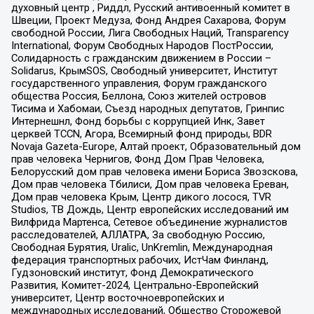
духовный центр , Риддл, Русский антивоенный комитет в
Швеции, Проект Медуза, Фонд Андрея Сахарова, Форум
свободной России, Лига Свободных Наций, Transparеncy
International, Форум Свободных Народов ПостРоссии,
Солидарность с гражданским движением в России –
Solidarus, КрымSOS, Свободный университет, Институт
государственного управления, Форум гражданского
общества Россия, Беллона, Союз жителей островов
Тисима и Хабомаи, Съезд народных депутатов, Гринпис
Интернешнл, Фонд борьбы с коррупцией Инк, Завет
церквей TCCN, Агора, Всемирный фонд природы, BDR
Novaja Gazeta-Europe, Алтай проект, Образовательный дом
прав человека Чернигов, Фонд Дом Прав Человека,
Белорусский дом прав человека имени Бориса Звозскова,
Дом прав человека Тбилиси, Дом прав человека Ереван,
Дом прав человека Крым, Центр дикого лосося, TVR
Studios, ТВ Дождь, Центр европейских исследований им
Вилфрида Мартенса, Сетевое объединение журналистов
расследователей, АЛЛАТРА, За свободную Россию,
Свободная Бурятия, Uralic, UnKremlin, Международная
федерация транспортных рабочих, ИстЧам Финланд,
Гудзоновский институт, Фонд Демократического
Развития, Комитет-2024, Центрально-Европейский
университет, Центр восточноевропейских и
международных исследований, Общество Сторожевой