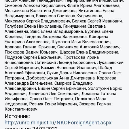
Мосин Алексей Геннадьевич, Гефтер Валентин Михайлович,
Симонов Алексей Кириллович, Флиге Ирина Анатольевна,
Мельникова Валентина Дмитриевна, Вититинова Елена
Владимировна, Баженова Светлана Куприяновна,
Максимов Сергей Владимирович, Беляев Сергей Иванович,
Голубева Елена Николаевна, Ганнушкина Светлана
Алексеевна, Закс Елена Владимировна, Буртина Елена
Юрьевна, Гендель Людмила Залмановна, Кокорина
Екатерина Алексеевна, Шуманов Илья Вячеславович,
Арапова Галина Юрьевна, Свечников Анатолий Мариевич,
Прохоров Вадим Юрьевич, Шахова Елена Владимировна,
Подузов Сергей Васильевич, Протасова Ирина
Вячеславовна, Литинский Леонид Борисович, Лукашевский
Сергей Маркович, Бахмин Вячеслав Иванович, Шабад
Анатолий Ефимович, Сухих Дарья Николаевна, Орлов Олег
Петрович, Добровольская Анна Дмитриевна, Королева
Александра Евгеньевна, Смирнов Владимир
Александрович, Вицин Сергей Ефимович, Золотухин Борис
Андреевич, Левинсон Лев Семенович, Локшина Татьяна
Иосифовна, Орлов Олег Петрович, Полякова Мара
Федоровна, Резник Генри Маркович, Захаров Герман
Константинович
Источник:
http://unro.minjust.ru/NKOForeignAgent.aspx