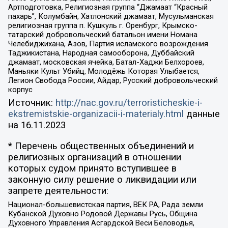
Артподготовка, Религиозная группа “Джамаат “Красный
пахарь”, Колумбайн, Хатлонский джамаат, Мусульманская
религиозная группа п. Кушкуль г. Оренбург, Крымско-
татарский добровольческий батальон имени Номана
Челебиджихана, Азов, Партия исламского возрождения
Таджикистана, Народная самооборона, Дуббайский
джамаат, московская ячейка, Батал-Хаджи Белхороев,
Маньяки Культ Убийц, Молодёжь Которая Улыбается,
Легион Свобода России, Айдар, Русский добровольческий
корпус
Источник:
http://nac.gov.ru/terroristicheskie-i-
ekstremistskie-organizacii-i-materialy.html
данные
на
16.11.2023
* Перечень общественных объединений и
религиозных организаций в отношении
которых судом принято вступившее в
законную силу решение о ликвидации или
запрете деятельности:
Национал-большевистская партия, ВЕК РА, Рада земли
Кубанской Духовно Родовой Державы Русь, Община
Духовного Управления Асгардской Веси Беловодья,