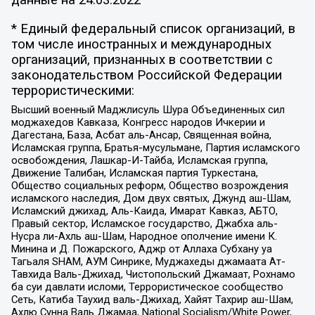
данные на
24.03.2022
* Единый федеральный список организаций, в
том числе иностранных и международных
организаций, признанных в соответствии с
законодательством Российской Федерации
террористическими:
Высший военный Маджлисуль Шура Объединенных сил
моджахедов Кавказа, Конгресс народов Ичкерии и
Дагестана, База, Асбат аль-Ансар, Священная война,
Исламская группа, Братья-мусульмане, Партия исламского
освобождения, Лашкар-И-Тайба, Исламская группа,
Движение Талибан, Исламская партия Туркестана,
Общество социальных реформ, Общество возрождения
исламского наследия, Дом двух святых, Джунд аш-Шам,
Исламский джихад, Аль-Каида, Имарат Кавказ, АБТО,
Правый сектор, Исламское государство, Джабха аль-
Нусра ли-Ахль аш-Шам, Народное ополчение имени К.
Минина и Д. Пожарского, Аджр от Аллаха Субхану уа
Тагьаля SHAM, АУМ Синрике, Муджахеды джамаата Ат-
Тавхида Валь-Джихад, Чистопольский Джамаат, Рохнамо
ба суи давлати исломи, Террористическое сообщество
Сеть, Катиба Таухид валь-Джихад, Хайят Тахрир аш-Шам,
Ахлю Сунна Валь Джамаа, National Socialism/White Power,