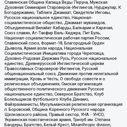
Славянская Община Капища Веды Перуна, Мужская
Духовная Семинария Староверов-Инглингов, Нурджулар, К
Богодержавию, Таблиги Джамаат, Свидетели Иеговы,
Русское национальное единство, Национал-
социалистическое общество, Джамаат мувахидов,
Объединенный Вилайат Кабарды, Балкарии и Карачая,
Союз славян, Ат-Такфир Валь-Хиджра, Пит Буль,
Национал-социалистическая рабочая партия России,
Славянский союз, Формат-18, Благородный Орден
Дьявола, Армия воли народа, Национальная
Социалистическая Инициатива города Череповца,
Духовно-Родовая Держава Русь, Русское национальное
единство, Древнерусской Инглистической церкви
Православных Староверов-Инглингов, Русский
общенациональный союз, Движение против нелегальной
иммиграции, Кровь и Честь, О свободе совести и о
религиозных объединениях, Омская организация
общественного политического движения Русское
национальное единство, Северное Братство, Клуб
Болельщиков Футбольного Клуба Динамо,
Файзрахманисты, Мусульманская религиозная организация
п. Боровский, Община Коренного Русского народа
Щелковского района, Правый сектор, УНА - УНСО,
Украинская повстанческая армия, Тризуб им. Степана
Бандеры, Братство, Белый Крест, Misanthropic division,