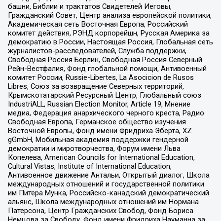
башни, Библии и трактатов Свидетелей Иеговы,
Гражданский Совет, Центр анализа европейской политики,
Академическая сеть Восточная Европа, Российский
комитет действия, РЭНД корпорейшн, Русская Америка за
демократию в России, Настоящая Россия, Глобальная сеть
журналистов-расследователей, Служба поддержки,
Свободная Россия Берлин, Свободная Россия Северный
Рейн-Вестфалия, Фонд глобальной помощи, Антивоенный
комитет России, Russie-Libertes, La Asocicion de Rusos
Libres, Союз за возвращение Северных территорий,
Крымскотатарский Ресурсный Центр, Глобальный союз
IndustriALL, Russian Election Monitor, Article 19, Мнение
медиа, Федерация анархического черного креста, Радио
Свободная Европа, Германское общество изучения
Восточной Европы, Фонд имени Фридриха Эберта, XZ
gGmbH, Мобильная академия поддержки гендерной
демократии и миротворчества, Форум имени Льва
Копелева, American Councils for International Education,
Cultural Vistas, Institute of International Education,
Антивоенное движение Антальи, Открытый диалог, Школа
международных отношений и государственной политики
им Питера Мунка, Российско-канадский демократический
альянс, Школа международных отношений им Нормана
Патерсона, Центр Гражданских Свобод, Фонд Бориса
Немцова за Свободу, Фонд имени Фридриха Науманна за