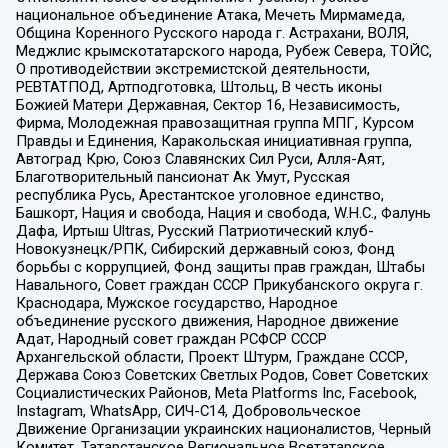
национальное объединение Атака, Мечеть Мирмамеда,
Община Коренного Русского народа г. Астрахани, ВОЛЯ,
Меджлис крымскотатарского народа, Рубеж Севера, ТОЙС,
О противодействии экстремистской деятельности,
РЕВТАТПОД, Артподготовка, Штольц, В честь иконы
Божией Матери Державная, Сектор 16, Независимость,
Фирма, Молодежная правозащитная группа МПГ, Курсом
Правды и Единения, Каракольская инициативная группа,
Автоград Крю, Союз Славянских Сил Руси, Алля-Аят,
Благотворительный пансионат Ак Умут, Русская
республика Русь, Арестантское уголовное единство,
Башкорт, Нация и свобода, Нация и свобода, W.H.С., Фалунь
Дафа, Иртыш Ultras, Русский Патриотический клуб-
Новокузнецк/РПК, Сибирский державный союз, Фонд
борьбы с коррупцией, Фонд защиты прав граждан, Штабы
Навального, Совет граждан СССР Прикубанского округа г.
Краснодара, Мужское государство, Народное
объединение русского движения, Народное движение
Адат, Народный совет граждан РСФСР СССР
Архангельской области, Проект Штурм, Граждане СССР,
Держава Союз Советских Светлых Родов, Совет Советских
Социалистических Районов, Meta Platforms Inc, Facebook,
Instagram, WhatsApp, СИЧ-С14, Добровольческое
Движение Организации украинских националистов, Черный
Комитет, Татарстанское Региональное Всетатарское