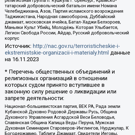
религиозная группа п. Кушкуль г. Оренбург, Крымско-
татарский добровольческий батальон имени Номана
Челебиджихана, Азов, Партия исламского возрождения
Таджикистана, Народная самооборона, Дуббайский
джамаат, московская ячейка, Батал-Хаджи Белхороев,
Маньяки Культ Убийц, Молодёжь Которая Улыбается,
Легион Свобода России, Айдар, Русский добровольческий
корпус
Источник:
http://nac.gov.ru/terroristicheskie-i-
ekstremistskie-organizacii-i-materialy.html
данные
на
16.11.2023
* Перечень общественных объединений и
религиозных организаций в отношении
которых судом принято вступившее в
законную силу решение о ликвидации или
запрете деятельности:
Национал-большевистская партия, ВЕК РА, Рада земли
Кубанской Духовно Родовой Державы Русь, Община
Духовного Управления Асгардской Веси Беловодья,
Славянская Община Капища Веды Перуна, Мужская
Духовная Семинария Староверов-Инглингов, Нурджулар, К
Богодержавию, Таблиги Джамаат, Свидетели Иеговы,