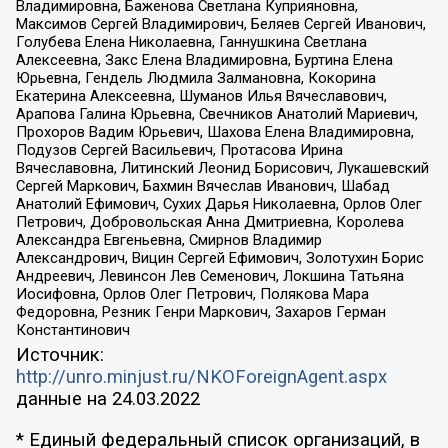
Владимировна, Баженова Светлана Куприяновна,
Максимов Сергей Владимирович, Беляев Сергей Иванович,
Голубева Елена Николаевна, Ганнушкина Светлана
Алексеевна, Закс Елена Владимировна, Буртина Елена
Юрьевна, Гендель Людмила Залмановна, Кокорина
Екатерина Алексеевна, Шуманов Илья Вячеславович,
Арапова Галина Юрьевна, Свечников Анатолий Мариевич,
Прохоров Вадим Юрьевич, Шахова Елена Владимировна,
Подузов Сергей Васильевич, Протасова Ирина
Вячеславовна, Литинский Леонид Борисович, Лукашевский
Сергей Маркович, Бахмин Вячеслав Иванович, Шабад
Анатолий Ефимович, Сухих Дарья Николаевна, Орлов Олег
Петрович, Добровольская Анна Дмитриевна, Королева
Александра Евгеньевна, Смирнов Владимир
Александрович, Вицин Сергей Ефимович, Золотухин Борис
Андреевич, Левинсон Лев Семенович, Локшина Татьяна
Иосифовна, Орлов Олег Петрович, Полякова Мара
Федоровна, Резник Генри Маркович, Захаров Герман
Константинович
Источник:
http://unro.minjust.ru/NKOForeignAgent.aspx
данные на
24.03.2022
* Единый федеральный список организаций, в