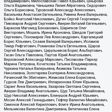
Владимирович, Милославский Павел Юрьевич, Шнырова
Ольга Вадимовна, Чанышева Лилия Айратовна, Сидорович
Ольга Борисовна, Туровский Александр Алексеевич,
Васильева Анастасия Евгеньевна, Ривина Анна Валерьевна,
Бойко Анатолий Николаевич, Дугин Сергей Георгиевич,
Пивоваров Андрей Сергеевич, Аверин Виталий Евгеньевич,
Барахоев Магомед Бекханович, Шарипков Олег
Викторович, Мошель Ирина Ароновна, Шведов Григорий
Сергеевич, Пономарев Лев Александрович, Каргалицкий
Борис Юльевич, Созаев Валерий Валерьевич, Исламов
Тимур Рифгатович, Романова Ольга Евгеньевна, Щаров
Сергей Алексадрович, Цирульников Борис Альбертович,
Гасан Ольга Павловна, Паутов Юрий Анатольевич,
Верховский Александр Маркович, Пислакова-Паркер
Марина Петровна, Кочеткова Татьяна Владимировна,
Чуркина Наталья Валерьевна, Акимова Татьяна
Николаевна, Золотарева Екатерина Александровна,
Рачинский Ян Збигневич, Жемкова Елена Борисовна,
Гудков Лев Дмитриевич, Илларионова Юлия Юрьевна,
Саранг Анна Васильевна, Захарова Светлана Сергеевна,
Аверин Владимир Анатольевич, Щур Татьяна Михайловна,
Щур Николай Алексеевич, Блинушов Андрей Юрьевич,
Мосин Алексей Геннадьевич, Гефтер Валентин Михайлович,
Симонов Алексей Кириллович, Флиге Ирина Анатольевна,
Мельникова Валентина Дмитриевна, Вититинова Елена