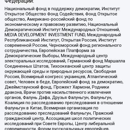
Федерации:
Национальный фонд в поддержку демократии, Институт
Открытое Общество Фонд Содействия, Фонд Открытое
общество, Американо-российский фонд по
экономическому и правовому развитию, Национальный
Демократический Институт Международных Отношений,
MEDIA DEVELOPMENT INVESTMENT FUND, Международный
Республиканский Институт, Открытая Россия, Институт
современной России, Черноморский фонд регионального
сотрудничества, Европейская Платформа за
Демократические Выборы, Международный центр
электоральных исследований, Германский фонд Маршалла
Соединенных Штатов, Тихоокеанский центр защиты
окружающей среды и природных ресурсов, Свободная
Россия, Всемирный конгресс украинцев, Атлантический
совет, Человек в беде, Европейский фонд за демократию,
Джеймстаунский фонд, Прожект Хармони, Родники
дракона, Врачи против насильственного извлечения
органов, Фалунь Дафа, Друзья Фалуньгун, Фалуньгун,
Коалиция по расследованию преследования в отношении
Фалуньгун в Китае, Всемирная организация по
расследованию преследований Фалуньгун, Пражский
гражданский центр, Ассоциация школ политических
исследований при Совете Европы, Центр либеральной
современности, Форум русскоязычных европейцев,