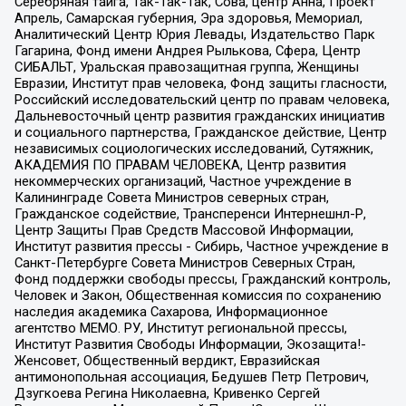
Серебряная тайга, Так-Так-Так, Сова, центр Анна, Проект
Апрель, Самарская губерния, Эра здоровья, Мемориал,
Аналитический Центр Юрия Левады, Издательство Парк
Гагарина, Фонд имени Андрея Рылькова, Сфера, Центр
СИБАЛЬТ, Уральская правозащитная группа, Женщины
Евразии, Институт прав человека, Фонд защиты гласности,
Российский исследовательский центр по правам человека,
Дальневосточный центр развития гражданских инициатив
и социального партнерства, Гражданское действие, Центр
независимых социологических исследований, Сутяжник,
АКАДЕМИЯ ПО ПРАВАМ ЧЕЛОВЕКА, Центр развития
некоммерческих организаций, Частное учреждение в
Калининграде Совета Министров северных стран,
Гражданское содействие, Трансперенси Интернешнл-Р,
Центр Защиты Прав Средств Массовой Информации,
Институт развития прессы - Сибирь, Частное учреждение в
Санкт-Петербурге Совета Министров Северных Стран,
Фонд поддержки свободы прессы, Гражданский контроль,
Человек и Закон, Общественная комиссия по сохранению
наследия академика Сахарова, Информационное
агентство МЕМО. РУ, Институт региональной прессы,
Институт Развития Свободы Информации, Экозащита!-
Женсовет, Общественный вердикт, Евразийская
антимонопольная ассоциация, Бедушев Петр Петрович,
Дзугкоева Регина Николаевна, Кривенко Сергей