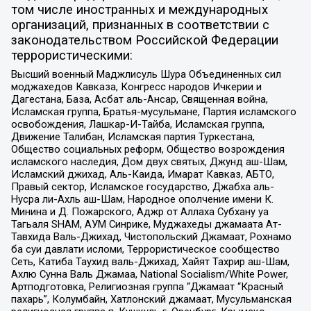
том числе иностранных и международных
организаций, признанных в соответствии с
законодательством Российской Федерации
террористическими:
Высший военный Маджлисуль Шура Объединенных сил
моджахедов Кавказа, Конгресс народов Ичкерии и
Дагестана, База, Асбат аль-Ансар, Священная война,
Исламская группа, Братья-мусульмане, Партия исламского
освобождения, Лашкар-И-Тайба, Исламская группа,
Движение Талибан, Исламская партия Туркестана,
Общество социальных реформ, Общество возрождения
исламского наследия, Дом двух святых, Джунд аш-Шам,
Исламский джихад, Аль-Каида, Имарат Кавказ, АБТО,
Правый сектор, Исламское государство, Джабха аль-
Нусра ли-Ахль аш-Шам, Народное ополчение имени К.
Минина и Д. Пожарского, Аджр от Аллаха Субхану уа
Тагьаля SHAM, АУМ Синрике, Муджахеды джамаата Ат-
Тавхида Валь-Джихад, Чистопольский Джамаат, Рохнамо
ба суи давлати исломи, Террористическое сообщество
Сеть, Катиба Таухид валь-Джихад, Хайят Тахрир аш-Шам,
Ахлю Сунна Валь Джамаа, National Socialism/White Power,
Артподготовка, Религиозная группа “Джамаат “Красный
пахарь”, Колумбайн, Хатлонский джамаат, Мусульманская