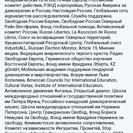
Академическая сеть Восточная Европа, Российский
комитет действия, РЭНД корпорейшн, Русская Америка за
демократию в России, Настоящая Россия, Глобальная сеть
журналистов-расследователей, Служба поддержки,
Свободная Россия Берлин, Свободная Россия Северный
Рейн-Вестфалия, Фонд глобальной помощи, Антивоенный
комитет России, Russie-Libertes, La Asocicion de Rusos
Libres, Союз за возвращение Северных территорий,
Крымскотатарский Ресурсный Центр, Глобальный союз
IndustriALL, Russian Election Monitor, Article 19, Мнение
медиа, Федерация анархического черного креста, Радио
Свободная Европа, Германское общество изучения
Восточной Европы, Фонд имени Фридриха Эберта, XZ
gGmbH, Мобильная академия поддержки гендерной
демократии и миротворчества, Форум имени Льва
Копелева, American Councils for International Education,
Cultural Vistas, Institute of International Education,
Антивоенное движение Антальи, Открытый диалог, Школа
международных отношений и государственной политики
им Питера Мунка, Российско-канадский демократический
альянс, Школа международных отношений им Нормана
Патерсона, Центр Гражданских Свобод, Фонд Бориса
Немцова за Свободу, Фонд имени Фридриха Науманна за
свободу, Феминистское антивоенное сопротивление,
Комитет независимости Ингушетии, Прометей, Stop