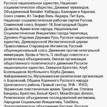
Русское национальное единство, Национал-
социалистическое общество, Джамаат мувахидов,
Объединенный Вилайат Кабарды, Балкарии и Карачая,
Союз славян, Ат-Такфир Валь-Хиджра, Пит Буль,
Национал-социалистическая рабочая партия России,
Славянский союз, Формат-18, Благородный Орден
Дьявола, Армия воли народа, Национальная
Социалистическая Инициатива города Череповца,
Духовно-Родовая Держава Русь, Русское национальное
единство, Древнерусской Инглистической церкви
Православных Староверов-Инглингов, Русский
общенациональный союз, Движение против нелегальной
иммиграции, Кровь и Честь, О свободе совести и о
религиозных объединениях, Омская организация
общественного политического движения Русское
национальное единство, Северное Братство, Клуб
Болельщиков Футбольного Клуба Динамо,
Файзрахманисты, Мусульманская религиозная организация
п. Боровский, Община Коренного Русского народа
Щелковского района, Правый сектор, УНА - УНСО,
Украинская повстанческая армия, Тризуб им. Степана
Бандеры, Братство, Белый Крест, Misanthropic division,
Религиозное объединение последователей инглиизма,
Народная Социальная Инициатива, TulaSkins,
Этнополитическое объединение Русские, Русское