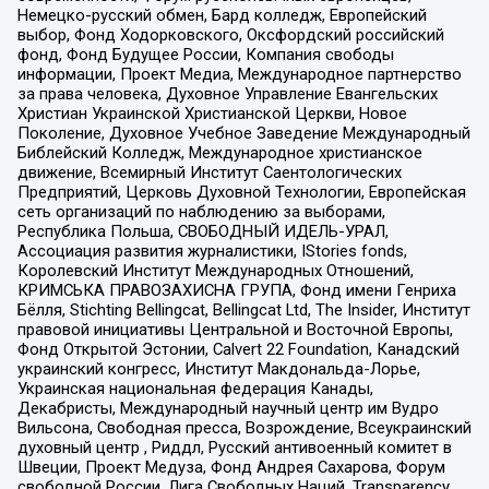
Немецко-русский обмен, Бард колледж, Европейский
выбор, Фонд Ходорковского, Оксфордский российский
фонд, Фонд Будущее России, Компания свободы
информации, Проект Медиа, Международное партнерство
за права человека, Духовное Управление Евангельских
Христиан Украинской Христианской Церкви, Новое
Поколение, Духовное Учебное Заведение Международный
Библейский Колледж, Международное христианское
движение, Всемирный Институт Саентологических
Предприятий, Церковь Духовной Технологии, Европейская
сеть организаций по наблюдению за выборами,
Республика Польша, СВОБОДНЫЙ ИДЕЛЬ-УРАЛ,
Ассоциация развития журналистики, IStories fonds,
Королевский Институт Международных Отношений,
КРИМСЬКА ПРАВОЗАХИСНА ГРУПА, Фонд имени Генриха
Бёлля, Stichting Bellingcat, Bellingcat Ltd, The Insider, Институт
правовой инициативы Центральной и Восточной Европы,
Фонд Открытой Эстонии, Calvert 22 Foundation, Канадский
украинский конгресс, Институт Макдональда-Лорье,
Украинская национальная федерация Канады,
Декабристы, Международный научный центр им Вудро
Вильсона, Свободная пресса, Возрождение, Всеукраинский
духовный центр , Риддл, Русский антивоенный комитет в
Швеции, Проект Медуза, Фонд Андрея Сахарова, Форум
свободной России, Лига Свободных Наций, Transparеncy