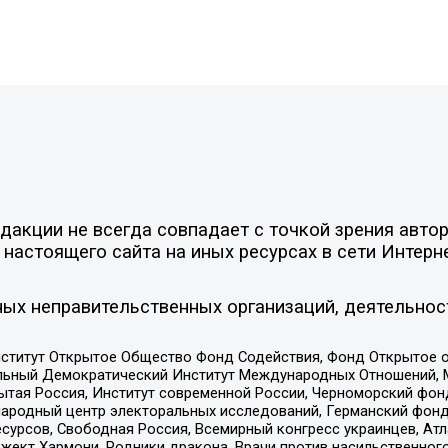
акции не всегда совпадает с точкой зрения автор
настоящего сайта на иных ресурсах в сети Интерн
ых неправительственных организаций, деятельнос
ститут Открытое Общество Фонд Содействия, Фонд Открытое 
альный Демократический Институт Международных Отношений,
тая Россия, Институт современной России, Черноморский фонд
родный центр электоральных исследований, Германский фонд
рсов, Свободная Россия, Всемирный конгресс украинцев, Атла
ект Хармони, Родники дракона, Врачи против насильственного