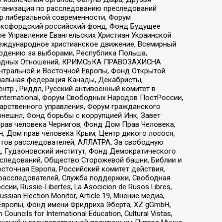
рганизация по расследованию преследований
тр либеральной современности, Форум
 Оксфордский российский фонд, Фонд Будущее
е Управление Евангельских Христиан Украинской
еждународное христианское движение, Всемирный
людению за выборами, Республика Польша,
народных Отношений, КРИМСЬКА ПРАВОЗАХИСНА
ы Центральной и Восточной Европы, Фонд Открытой
иональная федерация Канады, Декабристы,
тр , Риддл, Русский антивоенный комитет в
nternational, Форум Свободных Народов ПостРоссии,
дарственного управления, Форум гражданского
рнешнл, Фонд борьбы с коррупцией Инк, Завет
прав человека Чернигов, Фонд Дом Прав Человека,
н, Дом прав человека Крым, Центр дикого лосося,
стов расследователей, АЛЛАТРА, За свободную
д, Гудзоновский институт, Фонд Демократического
сследований, Общество Сторожевой башни, Библии и
сточная Европа, Российский комитет действия,
-расследователей, Служба поддержки, Свободная
 Russie-Libertes, La Asocicion de Rusos Libres,
an Election Monitor, Article 19, Мнение медиа,
Европы, Фонд имени Фридриха Эберта, XZ gGmbH,
ls for International Education, Cultural Vistas,