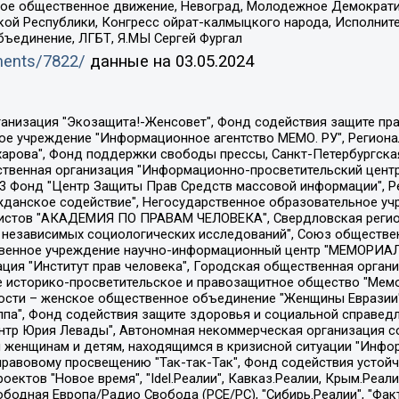
ское общественное движение, Невоград, Молодежное Демократ
ой Республики, Конгресс ойрат-калмыцкого народа, Исполнит
бъединение, ЛГБТ, Я.МЫ Сергей Фургал
uments/7822/
данные на
03.05.2024
Общество с ограниченной ответственностью "Радио Свободная Европа/Радио Свобода", Чешское информационное агентство "MEDIUM-ORIENT", Красноярская региональная общественная организация "Мы против СПИДа", Камалягин Денис Николаевич, Маркелов Сергей Евгеньевич, Пономарев Лев Александрович, Савицкая Людмила Алексеевна, Автономная некоммерческая организация "Центр по работе с проблемой насилия "НАСИЛИЮ.НЕТ", Межрегиональный профессиональный союз работников здравоохранения "Альянс врачей", Юридическое лицо, зарегистрированное в Латвийской Республике, SIA "Medusa Project" (регистрационный номер 40103797863, дата регистрации 10.06.2014), Некоммерческая организация "Фонд по борьбе с коррупцией", Автономная некоммерческая организация "Институт права и публичной политики", Баданин Роман Сергеевич, Гликин Максим Александрович, Железнова Мария Михайловна, Лукьянова Юлия Сергеевна, Маетная Елизавета Витальевна, Маняхин Петр Борисович, Чуракова Ольга Владимировна, Ярош Юлия Петровна, Юридическое лицо "The Insider SIA", зарегистрированное в Риге, Латвийская Республика (дата регистрации 26.06.2015), являющееся администратором доменного имени интернет-издания "The Insider SIA", https://theins.ru, Постернак Алексей Евгеньевич, Рубин Михаил Аркадьевич, Анин Роман Александрович, Юридическое лицо Istories fonds, зарегистрированное в Латвийской Республике (регистрационный номер 50008295751, дата регистрации 24.02.2020), Великовский Дмитрий Александрович, Долинина Ирина Николаевна, Мароховская Алеся Алексеевна, Шлейнов Роман Юрьевич, Шмагун Олеся Валентиновна, Общество с ограниченной ответственностью "Альтаир 2021", Общество с ограниченной ответственностью "Вега 2021", Общество с ограниченной ответственностью "Главный редактор 2021", Общество с ограниченной ответственностью "Ромашки монолит", Важенков Артем Валерьевич, Ивановская областная общественная организация "Центр гендерных исследований", Гурман Юрий Альбертович, Медиапроект "ОВД-Инфо", Егоров Владимир Владимирович, Жилинский Владимир Александрович, Общество с ограниченной ответственностью "ЗП", Иванова София Юрьевна, Карезина Инна Павловна, Кильтау Екатерина Викторовна, Петров Алексей Викторович, Пискунов Сергей Евгеньевич, Смирнов Сергей Сергеевич, Тихонов Михаил Сергеевич, Общество с ограниченной ответственностью "ЖУРНАЛИСТ-ИНОСТРАННЫЙ АГЕНТ", Арапова Галина Юрьевна, Вольтская Татьяна Анатольевна, Американская компания "Mason G.E.S. Anonymous Foundation" (США), являющаяся владельцем интернет-издания https://mnews.world/, Компания "Stichting Bellingcat", зарегистрированная в Нидерландах (дата регистрации 11.07.2018), Захаров Андрей Вячеславович, Клепиковская Екатерина Дмитриевна, Общество с ограниченной ответственностью "МЕМО", Перл Роман Александрович, Симонов Евгений Алексеевич, Соловьева Елена Анатольевна, Сотников Даниил Владимирович, Сурначева Елизавета Дмитриевна, Автономная некоммерческая организация по защите прав человека и информированию населения "Якутия – Наше Мнение", Общество с ограниченной ответственностью "Москоу диджитал медиа", с 26.01.2023 Общество с ограниченной ответственностью "Чайка Белые сады", Ветошкина Валерия Валерьевна, Заговора Максим Александрович, Межрегиональное общественное движение "Российская ЛГБТ - сеть", Оленичев Максим Владимирович, Павлов Иван Юрьевич, Скворцова Елена Сергеевна, Общество с ограниченной ответственностью "Как бы инагент", Кочетков Игорь Викторович, Общество с ограниченной ответственностью "Честные выборы", Еланчик Олег Александрович, Общество с ограниченной ответственностью "Нобелевский призыв", Гималова Регина Эмилевна, Григорьев Андрей Валерьевич, Григорьева Алина Александровна, Ассоциация по содействию защите прав призывников, альтернативнослужащих и военнослужащих "Правозащитная группа "Гражданин.Армия.Право", Хисамова Регина Фаритовна, Автономная некоммерческая организация по реализа