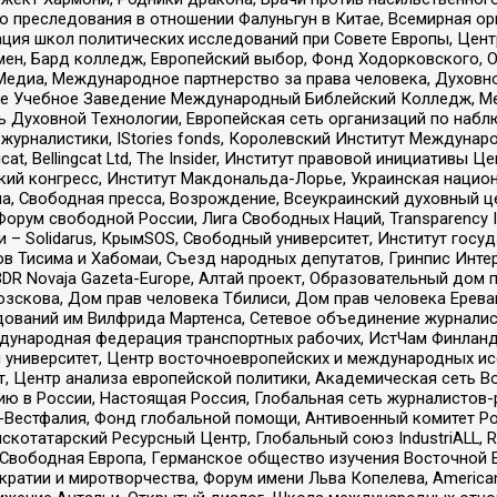
ию преследования в отношении Фалуньгун в Китае, Всемирная о
ация школ политических исследований при Совете Европы, Цен
мен, Бард колледж, Европейский выбор, Фонд Ходорковского,
едиа, Международное партнерство за права человека, Духовно
ое Учебное Заведение Международный Библейский Колледж, М
ь Духовной Технологии, Европейская сеть организаций по наб
урналистики, IStories fonds, Королевский Институт Между
gcat, Bellingcat Ltd, The Insider, Институт правовой инициатив
инский конгресс, Институт Макдональда-Лорье, Украинская нац
, Свободная пресса, Возрождение, Всеукраинский духовный цен
орум свободной России, Лига Свободных Наций, Transparеncy I
– Solidarus, КрымSOS, Свободный университет, Институт госу
в Тисима и Хабомаи, Съезд народных депутатов, Гринпис Инте
DR Novaja Gazeta-Europe, Алтай проект, Образовательный дом 
зскова, Дом прав человека Тбилиси, Дом прав человека Ерева
едований им Вилфрида Мартенса, Сетевое объединение журнали
Международная федерация транспортных рабочих, ИстЧам Финлан
й университет, Центр восточноевропейских и международных и
, Центр анализа европейской политики, Академическая сеть Во
ю в России, Настоящая Россия, Глобальная сеть журналистов
естфалия, Фонд глобальной помощи, Антивоенный комитет России,
татарский Ресурсный Центр, Глобальный союз IndustriALL, Russi
 Свободная Европа, Германское общество изучения Восточной 
и и миротворчества, Форум имени Льва Копелева, American Counci