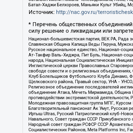
Батал-Хаджи Белхороев, Маньяки Культ Убийц, М
Источник:
http://nac.gov.ru/terroristichesk
* Перечень общественных объединений 
силу решение о ликвидации или запрете
Национал-большевистская партия, ВЕК РА, Рада 
Славянская Община Капища Веды Перуна, Мужская
Русское национальное единство, Национал-социа
Ат-Такфир Валь-Хиджра, Пит Буль, Национал-соц
народа, Национальная Социалистическая Инициат
Инглистической церкви Православных Староверов
свободе совести и о религиозных объединениях,
Клуб Болельщиков Футбольного Клуба Динамо, Фа
Щелковского района, Правый сектор, УНА - УНСО, У
Религиозное объединение последователей инглии
объединение Атака, Мечеть Мирмамеда, Община К
противодействии экстремистской деятельности, 
Молодежная правозащитная группа МПГ, Курсом П
Благотворительный пансионат Ак Умут, Русская ре
Иртыш Ultras, Русский Патриотический клуб-Нов
Навального, Совет граждан СССР Прикубанского 
Народный совет граждан РСФСР СССР Архангельск
Социалистических Районов, Meta Platforms Inc, 