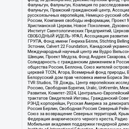
Фалуньгун, Фалуньгун, Коалиция по расследован
Фалуньгун, Пражский гражданский центр, Ассоци
русскоязычных европейцев, Немецко-русский об
России, Компания свободы информации, Проект М
Христианской Церкви, Новое Поколение, Духовн
Институт Саентологических Предприятий, Церков
СВОБОДНЫЙ ИДЕЛЬ-УРАЛ, Ассоциация развития ж
ГРУПА, Фонд имени Генриха Бёлля, Stichting Bellin
Эстонии, Calvert 22 Foundation, Канадский укра
Международный научный центр им Вудро Вильсона
Швеции, Проект Медуза, Фонд Андрея Сахарова, Ф
Солидарность с гражданским движением в России 
общества Россия, Беллона, Союз жителей острово
церквей TCCN, Агора, Всемирный фонд природы, B
Белорусский дом прав человека имени Бориса Зво
TVR Studios, ТВ Дождь, Центр европейских иссл
Россию, Свободная Бурятия, Uralic, UnKremlin, 
Развития, Комитет-2024, Центрально-Европейски
трактатов Свидетелей Иеговы, Гражданский Совет
РЭНД корпорейшн, Русская Америка за демократи
Россия Берлин, Свободная Россия Северный Рейн-В
Союз за возвращение Северных территорий, Крымско
Федерация анархического черного креста, Радио
Мобильная академия поддержки гендерной демократи