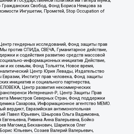
ошений и государственной политики им Питера Мунка,
 Гражданских Свобод, Фонд Бориса Немцова за
имости Ингушетии, Прометей, Stop Occupation of
 Центр гендерных исследований, Фонд защиты прав
 Мы против СПИДа, СВЕЧА, Гуманитарное действие,
ддержки и содействия развитию средств массовой
р социально-информационных инициатив Действие,
 и их семьям, Фонд Тольятти, Новое время,
, Аналитический Центр Юрия Левады, Издательство
 Евразии, Институт прав человека, Фонд защиты
ких инициатив и социального партнерства,
ЕЛОВЕКА, Центр развития некоммерческих
 Трансперенси Интернешнл-Р, Центр Защиты Прав
овета Министров Северных Стран, Фонд поддержки
адемика Сахарова, Информационное агентство МЕМО.
ый вердикт, Евразийская антимонопольная
кий Павел Юрьевич, Шнырова Ольга Вадимовна,
 Евгеньевна, Ривина Анна Валерьевна, Бойко
хоев Магомед Бекханович, Шарипков Олег
Борис Юльевич, Созаев Валерий Валерьевич,