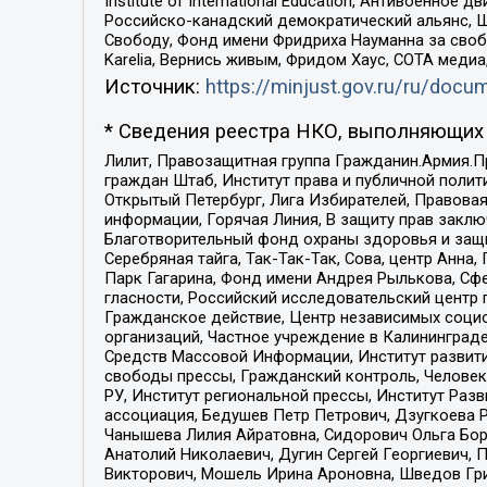
Institute of International Education, Антивоенн
Российско-канадский демократический альянс, 
Свободу, Фонд имени Фридриха Науманна за свобо
Karelia, Вернись живым, Фридом Хаус, СОТА меди
Источник:
https://minjust.gov.ru/ru/doc
* Сведения реестра НКО, выполняющих 
Лилит, Правозащитная группа Гражданин.Армия.П
граждан Штаб, Институт права и публичной поли
Открытый Петербург, Лига Избирателей, Правова
информации, Горячая Линия, В защиту прав закл
Благотворительный фонд охраны здоровья и защи
Серебряная тайга, Так-Так-Так, Сова, центр Анн
Парк Гагарина, Фонд имени Андрея Рылькова, Сф
гласности, Российский исследовательский центр 
Гражданское действие, Центр независимых соци
организаций, Частное учреждение в Калининград
Средств Массовой Информации, Институт развити
свободы прессы, Гражданский контроль, Человек
РУ, Институт региональной прессы, Институт Ра
ассоциация, Бедушев Петр Петрович, Дзугкоева 
Чанышева Лилия Айратовна, Сидорович Ольга Бори
Анатолий Николаевич, Дугин Сергей Георгиевич, 
Викторович, Мошель Ирина Ароновна, Шведов Гри