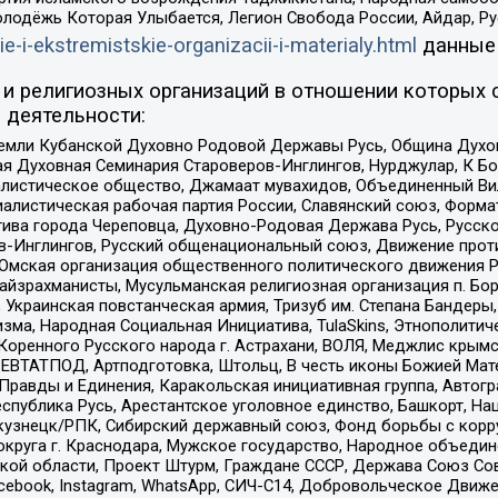
олодёжь Которая Улыбается, Легион Свобода России, Айдар, Р
ie-i-ekstremistskie-organizacii-i-materialy.html
данные
и религиозных организаций в отношении которых 
 деятельности:
земли Кубанской Духовно Родовой Державы Русь, Община Духо
 Духовная Семинария Староверов-Инглингов, Нурджулар, К Бо
листическое общество, Джамаат мувахидов, Объединенный Вил
иалистическая рабочая партия России, Славянский союз, Форма
ива города Череповца, Духовно-Родовая Держава Русь, Русск
-Инглингов, Русский общенациональный союз, Движение против
 Омская организация общественного политического движения Р
йзрахманисты, Мусульманская религиозная организация п. Бо
краинская повстанческая армия, Тризуб им. Степана Бандеры, Бр
зма, Народная Социальная Инициатива, TulaSkins, Этнополитич
оренного Русского народа г. Астрахани, ВОЛЯ, Меджлис крымс
РЕВТАТПОД, Артподготовка, Штольц, В честь иконы Божией Мате
равды и Единения, Каракольская инициативная группа, Автогра
спублика Русь, Арестантское уголовное единство, Башкорт, Наци
окузнецк/РПК, Сибирский державный союз, Фонд борьбы с кор
округа г. Краснодара, Мужское государство, Народное объедин
ой области, Проект Штурм, Граждане СССР, Держава Союз Сов
Facebook, Instagram, WhatsApp, СИЧ-С14, Добровольческое Движ