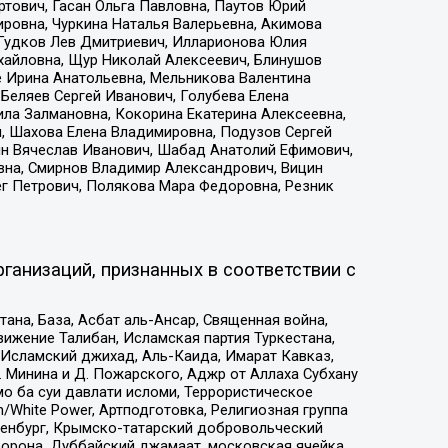
тович, Гасан Ольга Павловна, Паутов Юрий
ровна, Чуркина Наталья Валерьевна, Акимова
 Гудков Лев Дмитриевич, Илларионова Юлия
ихайловна, Щур Николай Алексеевич, Блинушов
е Ирина Анатольевна, Мельникова Валентина
Беляев Сергей Иванович, Голубева Елена
ила Залмановна, Кокорина Екатерина Алексеевна,
, Шахова Елена Владимировна, Подузов Сергей
ин Вячеслав Иванович, Шабад Анатолий Ефимович,
вна, Смирнов Владимир Александрович, Вицин
ег Петрович, Полякова Мара Федоровна, Резник
ганизаций, признанных в соответствии с
на, База, Асбат аль-Ансар, Священная война,
ижение Талибан, Исламская партия Туркестана,
Исламский джихад, Аль-Каида, Имарат Кавказ,
 Минина и Д. Пожарского, Аджр от Аллаха Субхану
о ба суи давлати исломи, Террористическое
/White Power, Артподготовка, Религиозная группа
Оренбург, Крымско-татарский добровольческий
орона, Дуббайский джамаат, московская ячейка,