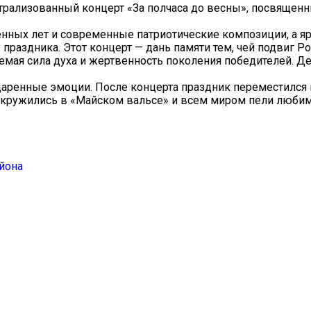
атрализованный концерт «За полчаса до весны», посвящен
енных лет и современные патриотические композиции, а я
раздника. Этот концерт — дань памяти тем, чей подвиг Ро
баемая сила духа и жертвенность поколения победителей. 
даренные эмоции. После концерта праздник переместился 
, кружились в «Майском вальсе» и всем миром пели люби
йона