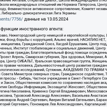
ое движение Антальи, Открытый диалог, Школа международных отн
Школа международных отношений им Нормана Патерсона, Центр
ду, Феминистское антивоенное сопротивление, Комитет независ
а, Либерально-демократическая Лига Украины
uments/7756/
данные на
13.05.2024
функции иностранного агента:
раво, Нижегородский центр немецкой и европейской культуры,
тики, Фонд борьбы с коррупцией, Альянс врачей, НАСИЛИЮ.НЕТ,
я инициатива, Гражданский Союз, Хасдей Ерушалаим, Центр по
юченных, Институт глобализации и социальных движений, Цент
ты прав граждан, Благотворительный фонд помощи осужденным
а, Проект Апрель, Самарская губерния, Эра здоровья, Мемориал
ера, Центр СИБАЛЬТ, Уральская правозащитная группа, Женщины
по правам человека, Дальневосточный центр развития гражданс
ологических исследований, Сутяжник, АКАДЕМИЯ ПО ПРАВАМ Ч
е Совета Министров северных стран, Гражданское содействие,
я прессы - Сибирь, Частное учреждение в Санкт-Петербурге С
 и Закон, Общественная комиссия по сохранению наследия ак
звития Свободы Информации, Экозащита!-Женсовет, Общественн
Регина Николаевна, Кривенко Сергей Владимирович, Милославс
совна, Туровский Александр Алексеевич, Васильева Анастасия
Пивоваров Андрей Сергеевич, Аверин Виталий Евгеньевич, Бара
горий Сергеевич, Пономарев Лев Александрович, Каргалицкий 