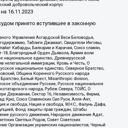
усский добровольческий корпус
 на
16.11.2023
судом принято вступившее в законную
вного Управления Асгардской Веси Беловодья,
годержавию, Таблиги Джамаат, Свидетели Иеговы,
айат Кабарды, Балкарии и Карачая, Союз славян,
т-18, Благородный Орден Дьявола, Армия воли
ое национальное единство, Древнерусской
 нелегальной иммиграции, Кровь и Честь, О
усское национальное единство, Северное Братство,
ровский, Община Коренного Русского народа
атство, Белый Крест, Misanthropic division,
еское объединение Русские, Русское национальное
котатарского народа, Рубеж Севера, ТОЙС, О
ри Державная, Сектор 16, Независимость, Фирма,
д Крю, Союз Славянских Сил Руси, Алля-Аят,
я и свобода, Нация и свобода, W.H.С., Фалунь Дафа,
рупцией, Фонд защиты прав граждан, Штабы
ение русского движения, Народное движение Адат,
етских Светлых Родов, Совет Советских
ение Организации украинских националистов, Черный