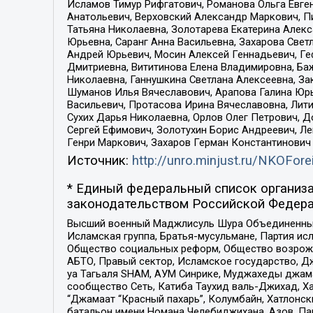
Исламов Тимур Рифгатович, Романова Ольга Евге
Анатольевич, Верховский Александр Маркович, П
Татьяна Николаевна, Золотарева Екатерина Алек
Юрьевна, Саранг Анна Васильевна, Захарова Свет
Андрей Юрьевич, Мосин Алексей Геннадьевич, Ге
Дмитриевна, Вититинова Елена Владимировна, Ба
Николаевна, Ганнушкина Светлана Алексеевна, За
Шуманов Илья Вячеславович, Арапова Галина Юрь
Васильевич, Протасова Ирина Вячеславовна, Лит
Сухих Дарья Николаевна, Орлов Олег Петрович, 
Сергей Ефимович, Золотухин Борис Андреевич, Л
Генри Маркович, Захаров Герман Константинович
Источник:
http://unro.minjust.ru/NKOFore
* Единый федеральный список организа
законодательством Российской Федера
Высший военный Маджлисуль Шура Объединенных с
Исламская группа, Братья-мусульмане, Партия ис
Общество социальных реформ, Общество возрожд
АБТО, Правый сектор, Исламское государство, Д
уа Тагьаля SHAM, АУМ Синрике, Муджахеды джама
сообщество Сеть, Катиба Таухид валь-Джихад, Хай
“Джамаат “Красный пахарь”, Колумбайн, Хатлонск
батальон имени Номана Челебиджихана, Азов, Па