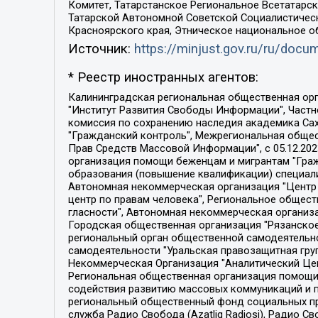
Комитет, Татарстанское Региональное Всетатар
Татарской Автономной Советской Социалистическ
Красноярского края, Этническое национальное о
Источник:
https://minjust.gov.ru/ru/doc
* Реестр иностранных агентов:
Калининградская региональная общественная организация "Экозащита!-Женсовет", Фонд содействия защите прав и свобод граждан "Общественный вердикт", Фонд "Институт Развития Свободы Информации", Частное учреждение "Информационное агентство МЕМО. РУ", Региональная общественная организация "Общественная комиссия по сохранению наследия академика Сахарова", Фонд поддержки свободы прессы, Санкт-Петербургская общественная правозащитная организация "Гражданский контроль", Межрегиональная общественная организация "Информационно-просветительский центр "Мемориал", Региональный Фонд "Центр Защиты Прав Средств Массовой Информации", с 05.12.2023 Фонд "Центр Защиты Прав Средств массовой информации", Региональная общественная благотворительная организация помощи беженцам и мигрантам "Гражданское содействие", Негосударственное образовательное учреждение дополнительного профессионального образования (повышение квалификации) специалистов "АКАДЕМИЯ ПО ПРАВАМ ЧЕЛОВЕКА", Свердловская региональная общественная организация "Сутяжник", Автономная некоммерческая организация "Центр независимых социологических исследований", Союз общественных объединений "Российский исследовательский центр по правам человека", Региональное общественное учреждение научно-информационный центр "МЕМОРИАЛ", Некоммерческая организация "Фонд защиты гласности", Автономная некоммерческая организация "Институт прав человека", Городская общественная организация "Екатеринбургское общество "МЕМОРИАЛ", Городская общественная организация "Рязанское историко-просветительское и правозащитное общество "Мемориал" (Рязанский Мемориал), Челябинский региональный орган общественной самодеятельности – женское общественное объединение "Женщины Евразии", Челябинский региональный орган общественной самодеятельности "Уральская правозащитная группа", Фонд содействия защите здоровья и социальной справедливости имени Андрея Рылькова, Автономная Некоммерческая Организация "Аналитический Центр Юрия Левады", Автономная некоммерческая организация социальной поддержки населения "Проект Апрель", Региональная общественная организация помощи женщинам и детям, находящимся в кризисной ситуации "Информационно-методический центр "Анна", Фонд содействия развитию массовых коммуникаций и правовому просвещению "Так-так-Так", Фонд содействия устойчивому развитию "Серебряная тайга", Свердловский региональный общественный фонд социальных проектов "Новое время", "Idel.Реалии", Кавказ.Реалии, Крым.Реалии, Телеканал Настоящее Время, Татаро-башкирская служба Радио Свобода (Azatliq Radiosi), Радио Свободная Европа/Радио Свобода (PCE/PC), "Сибирь.Реалии", "Фактограф", Благотворительный фонд помощи осужденным и их семьям, Автономная некоммерческая организация "Институт глобализации и социальных движений", Фонд "В защиту прав заключенных", Частное учреждение "Центр поддержки и содействия развитию средств массовой информации", Пензенский региональный общественный благотворительный фонд "Гражданский союз", "Север.Реалии", Некоммерческая организация Фонд "Правовая инициатива", 