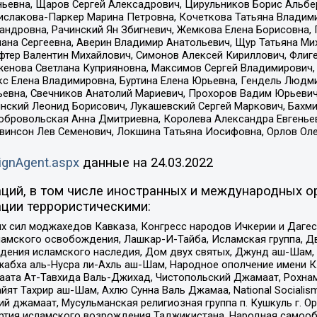
ньевна, Щаров Сергей Алексадрович, Цирульников Борис Альбер
ислакова-Паркер Марина Петровна, Кочеткова Татьяна Владими
сандровна, Рачинский Ян Збигневич, Жемкова Елена Борисовна,
лана Сергеевна, Аверин Владимир Анатольевич, Щур Татьяна М
фтер Валентин Михайлович, Симонов Алексей Кириллович, Флиг
женова Светлана Куприяновна, Максимов Сергей Владимирович, 
кс Елена Владимировна, Буртина Елена Юрьевна, Гендель Людм
евна, Свечников Анатолий Мариевич, Прохоров Вадим Юрьевич
инский Леонид Борисович, Лукашевский Сергей Маркович, Бахм
Добровольская Анна Дмитриевна, Королева Александра Евгенье
евинсон Лев Семенович, Локшина Татьяна Иосифовна, Орлов Ол
ignAgent.aspx
данные на
24.03.2022
ций, в том числе иностранных и международных ор
ции террористическими:
ил моджахедов Кавказа, Конгресс народов Ичкерии и Дагеста
ламского освобождения, Лашкар-И-Тайба, Исламская группа, Дв
ения исламского наследия, Дом двух святых, Джунд аш-Шам, 
жабха аль-Нусра ли-Ахль аш-Шам, Народное ополчение имени К.
ата Ат-Тавхида Валь-Джихад, Чистопольский Джамаат, Рохнам
ят Тахрир аш-Шам, Ахлю Сунна Валь Джамаа, National Socialism
ий джамаат, Мусульманская религиозная группа п. Кушкуль г. 
ртия исламского возрождения Таджикистана, Народная самооб