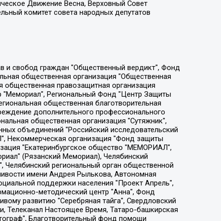
ическое Движение Весна, Верховный Совет
ельный комитет совета народных депутатов
ции социально-правовых программ "Лилит", Дальневосточное общественное движение "Маяк", Санкт-Петербургская ЛГБТ-инициативная группа "Выход", Инициативная группа ЛГБТ+ "Реверс", Алексеев Андрей Викторович, Бекбулатова Таисия Львовна, Беляев Иван Михайлович, Владыкина Елена Сергеевна, Гельман Марат Александрович, Никульшина Вероника Юрьевна, Толоконникова Надежда Андреевна, Шендерович Виктор Анатольевич, Общество с ограниченной ответственностью "Данное сообщение", Общество с ограниченной ответственностью Издательский дом "Новая глава", Айнбиндер Александра Александровна, Московский комьюнити-центр для ЛГБТ+инициатив, Благотворительный фонд развития филантропии, Deutsche Welle (Германия, Kurt-Schumacher-Strasse 3, 53113 Bonn), Борзунова Мария Михайловна, Воробьев Виктор Викторович, Голубева Анна Львовна, Константинова Алла Михайловна, Малкова Ирина Владимировна, Мурадов Мурад Абдулгалимович, Осетинская Елизавета Николаевна, Понасенков Евгений Николаевич, Ганапольский Матвей Юрьевич, Киселев Евгений Алексеевич, Борухович Ирина Григорьевна, Дремин Иван Тимофеевич, Дубровский Дмитрий Викторович, Красноярская региональная общественная организация поддержки и развития альтернативных образовательных технологий и межкультурных коммуникаций "ИНТЕРРА", Маяковская Екатерина Алексеевна, Фейгин Марк Захарович, Филимонов Андрей Викторович, Дзугкоева Регина Николаевна, Доброхотов Роман Александрович, Дудь Юрий Александрович, Елкин Сергей Владимирович, Кругликов Кирилл Игоревич, Сабунаева Мария Леонидовна, Семенов Алексей Владимирович, Шаинян Карен Багратович, Шульман Екатерина Михайловна, Асафьев Артур Валерьевич, Вахштайн Виктор Семенович, Венедиктов Алексей Алексеевич, Лушникова Екатерина Евгеньевна, Волков Леонид Михайлович, Невзоров Александр Глебович, Пархоменко Сергей Борисович, Сироткин Ярослав Николаевич, Кара-Мурза Владимир Владимирович, Баранова Наталья Владимировна, Гозман Леонид Яковлевич, Кагарлицкий Борис Юльевич, Климарев Михаил Валерьевич, Милов Владимир Станиславович, Автономная некоммерческая организация Краснодарский центр современного искусства "Типография", Моргенштерн Алишер Тагирович, Соболь Любовь Эдуардовна, Общество с ограниченной ответственностью "ЛИЗА НОРМ", Каспаров Гарри Кимович, Ходорковский Михаил Борисович, Общество с ограниченной ответственностью "Апрельские тезисы", Данилович Ирина Брониславовна, Кашин Олег Владимирович, Петров Николай Владимирович, Пивоваров Алексей Владимирович, Соколов Михаил Владимирович, Цветкова Юлия Владимировна, Чичваркин Евгений Александрович, Комитет против пыток/Команда против пыток, Общество с ограниченной ответственностью "Первый научный", Общество с ограниченной ответственностью "Вертолет и ко", Белоцерковская Вероника Борисовна, Кац Максим Евгеньевич, Лазарева Татьяна Юрьевна, Шаведдинов Руслан Табризович, Яшин Илья Валерьевич, Общество с ограниченной ответственностью "Иноагент ААВ", Алешковский Дмитрий Петрович, Альбац Евгения Марковна, Быков Дмитрий Львович, Галямина Юлия Евгеньевна, Лойко Сергей Леонидович, Мартынов Кирилл Константинович, Медведев Сергей Александрович, Крашенинников Федор Геннадиевич, Гордеева Катерина Вл