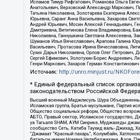
Исламов Тимур Рифгатович, Романова Ольга Евге
Анатольевич, Верховский Александр Маркович, П
Татьяна Николаевна, Золотарева Екатерина Алек
Юрьевна, Саранг Анна Васильевна, Захарова Свет
Андрей Юрьевич, Мосин Алексей Геннадьевич, Ге
Дмитриевна, Вититинова Елена Владимировна, Ба
Николаевна, Ганнушкина Светлана Алексеевна, За
Шуманов Илья Вячеславович, Арапова Галина Юрь
Васильевич, Протасова Ирина Вячеславовна, Лит
Сухих Дарья Николаевна, Орлов Олег Петрович, 
Сергей Ефимович, Золотухин Борис Андреевич, Л
Генри Маркович, Захаров Герман Константинович
Источник:
http://unro.minjust.ru/NKOFore
* Единый федеральный список организа
законодательством Российской Федера
Высший военный Маджлисуль Шура Объединенных с
Исламская группа, Братья-мусульмане, Партия ис
Общество социальных реформ, Общество возрожд
АБТО, Правый сектор, Исламское государство, Д
уа Тагьаля SHAM, АУМ Синрике, Муджахеды джама
сообщество Сеть, Катиба Таухид валь-Джихад, Хай
“Джамаат “Красный пахарь”, Колумбайн, Хатлонск
батальон имени Номана Челебиджихана, Азов, Па