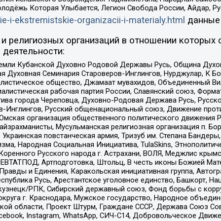
олодёжь Которая Улыбается, Легион Свобода России, Айдар, Р
ie-i-ekstremistskie-organizacii-i-materialy.html
данные
и религиозных организаций в отношении которых 
 деятельности:
земли Кубанской Духовно Родовой Державы Русь, Община Духо
 Духовная Семинария Староверов-Инглингов, Нурджулар, К Бо
листическое общество, Джамаат мувахидов, Объединенный Вил
иалистическая рабочая партия России, Славянский союз, Форма
ива города Череповца, Духовно-Родовая Держава Русь, Русск
-Инглингов, Русский общенациональный союз, Движение против
 Омская организация общественного политического движения Р
йзрахманисты, Мусульманская религиозная организация п. Бо
краинская повстанческая армия, Тризуб им. Степана Бандеры, Бр
зма, Народная Социальная Инициатива, TulaSkins, Этнополитич
оренного Русского народа г. Астрахани, ВОЛЯ, Меджлис крымс
РЕВТАТПОД, Артподготовка, Штольц, В честь иконы Божией Мате
равды и Единения, Каракольская инициативная группа, Автогра
спублика Русь, Арестантское уголовное единство, Башкорт, Наци
окузнецк/РПК, Сибирский державный союз, Фонд борьбы с кор
округа г. Краснодара, Мужское государство, Народное объедин
ой области, Проект Штурм, Граждане СССР, Держава Союз Сов
Facebook, Instagram, WhatsApp, СИЧ-С14, Добровольческое Движ