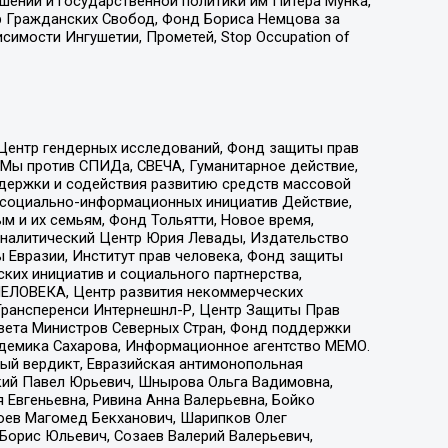
ошений и государственной политики им Питера Мунка,
 Гражданских Свобод, Фонд Бориса Немцова за
имости Ингушетии, Прометей, Stop Occupation of
 Центр гендерных исследований, Фонд защиты прав
 Мы против СПИДа, СВЕЧА, Гуманитарное действие,
ддержки и содействия развитию средств массовой
р социально-информационных инициатив Действие,
 и их семьям, Фонд Тольятти, Новое время,
, Аналитический Центр Юрия Левады, Издательство
 Евразии, Институт прав человека, Фонд защиты
ких инициатив и социального партнерства,
ЕЛОВЕКА, Центр развития некоммерческих
 Трансперенси Интернешнл-Р, Центр Защиты Прав
овета Министров Северных Стран, Фонд поддержки
адемика Сахарова, Информационное агентство МЕМО.
ый вердикт, Евразийская антимонопольная
кий Павел Юрьевич, Шнырова Ольга Вадимовна,
 Евгеньевна, Ривина Анна Валерьевна, Бойко
хоев Магомед Бекханович, Шарипков Олег
Борис Юльевич, Созаев Валерий Валерьевич,