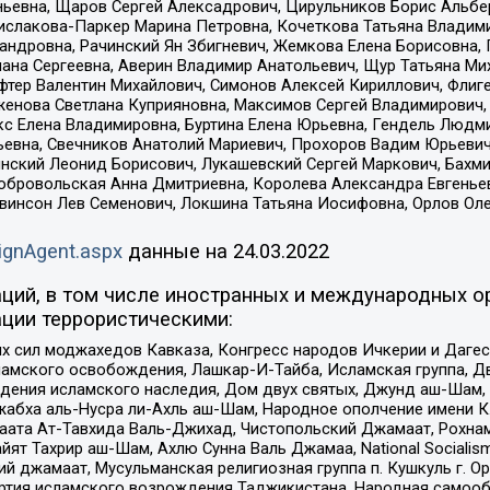
ньевна, Щаров Сергей Алексадрович, Цирульников Борис Альбер
ислакова-Паркер Марина Петровна, Кочеткова Татьяна Владими
сандровна, Рачинский Ян Збигневич, Жемкова Елена Борисовна,
лана Сергеевна, Аверин Владимир Анатольевич, Щур Татьяна М
фтер Валентин Михайлович, Симонов Алексей Кириллович, Флиг
женова Светлана Куприяновна, Максимов Сергей Владимирович, 
кс Елена Владимировна, Буртина Елена Юрьевна, Гендель Людм
евна, Свечников Анатолий Мариевич, Прохоров Вадим Юрьевич
инский Леонид Борисович, Лукашевский Сергей Маркович, Бахм
Добровольская Анна Дмитриевна, Королева Александра Евгенье
евинсон Лев Семенович, Локшина Татьяна Иосифовна, Орлов Ол
ignAgent.aspx
данные на
24.03.2022
ций, в том числе иностранных и международных ор
ции террористическими:
ил моджахедов Кавказа, Конгресс народов Ичкерии и Дагеста
ламского освобождения, Лашкар-И-Тайба, Исламская группа, Дв
ения исламского наследия, Дом двух святых, Джунд аш-Шам, 
жабха аль-Нусра ли-Ахль аш-Шам, Народное ополчение имени К.
ата Ат-Тавхида Валь-Джихад, Чистопольский Джамаат, Рохнам
ят Тахрир аш-Шам, Ахлю Сунна Валь Джамаа, National Socialism
ий джамаат, Мусульманская религиозная группа п. Кушкуль г. 
ртия исламского возрождения Таджикистана, Народная самооб