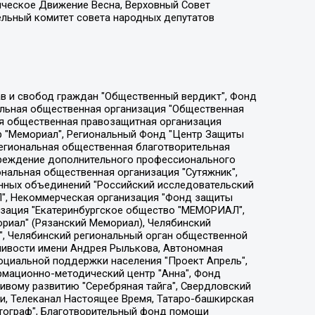
ическое Движение Весна, Верховный Совет
ельный комитет совета народных депутатов
ции социально-правовых программ "Лилит", Дальневосточное общественное движение "Маяк", Санкт-Петербургская ЛГБТ-инициативная группа "Выход", Инициативная группа ЛГБТ+ "Реверс", Алексеев Андрей Викторович, Бекбулатова Таисия Львовна, Беляев Иван Михайлович, Владыкина Елена Сергеевна, Гельман Марат Александрович, Никульшина Вероника Юрьевна, Толоконникова Надежда Андреевна, Шендерович Виктор Анатольевич, Общество с ограниченной ответственностью "Данное сообщение", Общество с ограниченной ответственностью Издательский дом "Новая глава", Айнбиндер Александра Александровна, Московский комьюнити-центр для ЛГБТ+инициатив, Благотворительный фонд развития филантропии, Deutsche Welle (Германия, Kurt-Schumacher-Strasse 3, 53113 Bonn), Борзунова Мария Михайловна, Воробьев Виктор Викторович, Голубева Анна Львовна, Константинова Алла Михайловна, Малкова Ирина Владимировна, Мурадов Мурад Абдулгалимович, Осетинская Елизавета Николаевна, Понасенков Евгений Николаевич, Ганапольский Матвей Юрьевич, Киселев Евгений Алексеевич, Борухович Ирина Григорьевна, Дремин Иван Тимофеевич, Дубровский Дмитрий Викторович, Красноярская региональная общественная организация поддержки и развития альтернативных образовательных технологий и межкультурных коммуникаций "ИНТЕРРА", Маяковская Екатерина Алексеевна, Фейгин Марк Захарович, Филимонов Андрей Викторович, Дзугкоева Регина Николаевна, Доброхотов Роман Александрович, Дудь Юрий Александрович, Елкин Сергей Владимирович, Кругликов Кирилл Игоревич, Сабунаева Мария Леонидовна, Семенов Алексей Владимирович, Шаинян Карен Багратович, Шульман Екатерина Михайловна, Асафьев Артур Валерьевич, Вахштайн Виктор Семенович, Венедиктов Алексей Алексеевич, Лушникова Екатерина Евгеньевна, Волков Леонид Михайлович, Невзоров Александр Глебович, Пархоменко Сергей Борисович, Сироткин Ярослав Николаевич, Кара-Мурза Владимир Владимирович, Баранова Наталья Владимировна, Гозман Леонид Яковлевич, Кагарлицкий Борис Юльевич, Климарев Михаил Валерьевич, Милов Владимир Станиславович, Автономная некоммерческая организация Краснодарский центр современного искусства "Типография", Моргенштерн Алишер Тагирович, Соболь Любовь Эдуардовна, Общество с ограниченной ответственностью "ЛИЗА НОРМ", Каспаров Гарри Кимович, Ходорковский Михаил Борисович, Общество с ограниченной ответственностью "Апрельские тезисы", Данилович Ирина Брониславовна, Кашин Олег Владимирович, Петров Николай Владимирович, Пивоваров Алексей Владимирович, Соколов Михаил Владимирович, Цветкова Юлия Владимировна, Чичваркин Евгений Александрович, Комитет против пыток/Команда против пыток, Общество с ограниченной ответственностью "Первый научный", Общество с ограниченной ответственностью "Вертолет и ко", Белоцерковская Вероника Борисовна, Кац Максим Евгеньевич, Лазарева Татьяна Юрьевна, Шаведдинов Руслан Табризович, Яшин Илья Валерьевич, Общество с ограниченной ответственностью "Иноагент ААВ", Алешковский Дмитрий Петрович, Альбац Евгения Марковна, Быков Дмитрий Львович, Галямина Юлия Евгеньевна, Лойко Сергей Леонидович, Мартынов Кирилл Константинович, Медведев Сергей Александрович, Крашенинников Федор Геннадиевич, Гордеева Катерина Вл