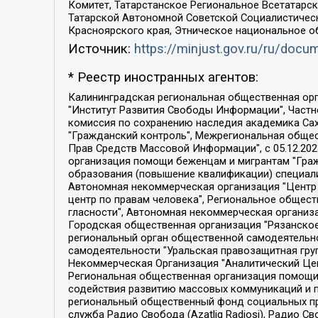
Комитет, Татарстанское Региональное Всетатар
Татарской Автономной Советской Социалистическ
Красноярского края, Этническое национальное о
Источник:
https://minjust.gov.ru/ru/doc
* Реестр иностранных агентов:
Калининградская региональная общественная организация "Экозащита!-Женсовет", Фонд содействия защите прав и свобод граждан "Общественный вердикт", Фонд "Институт Развития Свободы Информации", Частное учреждение "Информационное агентство МЕМО. РУ", Региональная общественная организация "Общественная комиссия по сохранению наследия академика Сахарова", Фонд поддержки свободы прессы, Санкт-Петербургская общественная правозащитная организация "Гражданский контроль", Межрегиональная общественная организация "Информационно-просветительский центр "Мемориал", Региональный Фонд "Центр Защиты Прав Средств Массовой Информации", с 05.12.2023 Фонд "Центр Защиты Прав Средств массовой информации", Региональная общественная благотворительная организация помощи беженцам и мигрантам "Гражданское содействие", Негосударственное образовательное учреждение дополнительного профессионального образования (повышение квалификации) специалистов "АКАДЕМИЯ ПО ПРАВАМ ЧЕЛОВЕКА", Свердловская региональная общественная организация "Сутяжник", Автономная некоммерческая организация "Центр независимых социологических исследований", Союз общественных объединений "Российский исследовательский центр по правам человека", Региональное общественное учреждение научно-информационный центр "МЕМОРИАЛ", Некоммерческая организация "Фонд защиты гласности", Автономная некоммерческая организация "Институт прав человека", Городская общественная организация "Екатеринбургское общество "МЕМОРИАЛ", Городская общественная организация "Рязанское историко-просветительское и правозащитное общество "Мемориал" (Рязанский Мемориал), Челябинский региональный орган общественной самодеятельности – женское общественное объединение "Женщины Евразии", Челябинский региональный орган общественной самодеятельности "Уральская правозащитная группа", Фонд содействия защите здоровья и социальной справедливости имени Андрея Рылькова, Автономная Некоммерческая Организация "Аналитический Центр Юрия Левады", Автономная некоммерческая организация социальной поддержки населения "Проект Апрель", Региональная общественная организация помощи женщинам и детям, находящимся в кризисной ситуации "Информационно-методический центр "Анна", Фонд содействия развитию массовых коммуникаций и правовому просвещению "Так-так-Так", Фонд содействия устойчивому развитию "Серебряная тайга", Свердловский региональный общественный фонд социальных проектов "Новое время", "Idel.Реалии", Кавказ.Реалии, Крым.Реалии, Телеканал Настоящее Время, Татаро-башкирская служба Радио Свобода (Azatliq Radiosi), Радио Свободная Европа/Радио Свобода (PCE/PC), "Сибирь.Реалии", "Фактограф", Благотворительный фонд помощи осужденным и их семьям, Автономная некоммерческая организация "Институт глобализации и социальных движений", Фонд "В защиту прав заключенных", Частное учреждение "Центр поддержки и содействия развитию средств массовой информации", Пензенский региональный общественный благотворительный фонд "Гражданский союз", "Север.Реалии", Некоммерческая организация Фонд "Правовая инициатива", 