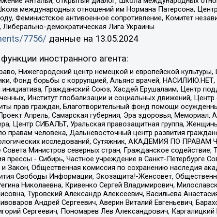
ое движение Антальи, Открытый диалог, Школа международных отн
Школа международных отношений им Нормана Патерсона, Центр
ду, Феминистское антивоенное сопротивление, Комитет независ
а, Либерально-демократическая Лига Украины
uments/7756/
данные на
13.05.2024
функции иностранного агента:
раво, Нижегородский центр немецкой и европейской культуры,
тики, Фонд борьбы с коррупцией, Альянс врачей, НАСИЛИЮ.НЕТ,
я инициатива, Гражданский Союз, Хасдей Ерушалаим, Центр по
юченных, Институт глобализации и социальных движений, Цент
ты прав граждан, Благотворительный фонд помощи осужденным
а, Проект Апрель, Самарская губерния, Эра здоровья, Мемориал
ера, Центр СИБАЛЬТ, Уральская правозащитная группа, Женщины
по правам человека, Дальневосточный центр развития гражданс
ологических исследований, Сутяжник, АКАДЕМИЯ ПО ПРАВАМ Ч
е Совета Министров северных стран, Гражданское содействие,
я прессы - Сибирь, Частное учреждение в Санкт-Петербурге С
 и Закон, Общественная комиссия по сохранению наследия ак
звития Свободы Информации, Экозащита!-Женсовет, Общественн
Регина Николаевна, Кривенко Сергей Владимирович, Милославс
совна, Туровский Александр Алексеевич, Васильева Анастасия
Пивоваров Андрей Сергеевич, Аверин Виталий Евгеньевич, Бара
горий Сергеевич, Пономарев Лев Александрович, Каргалицкий 