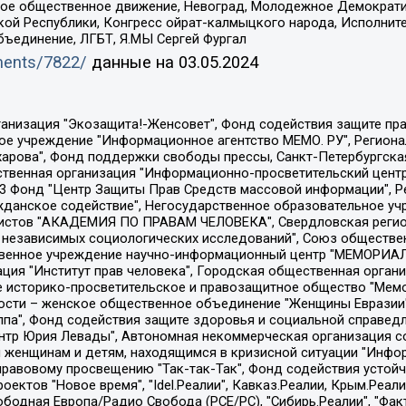
ское общественное движение, Невоград, Молодежное Демократ
ой Республики, Конгресс ойрат-калмыцкого народа, Исполнит
бъединение, ЛГБТ, Я.МЫ Сергей Фургал
uments/7822/
данные на
03.05.2024
Общество с ограниченной ответственностью "Радио Свободная Европа/Радио Свобода", Чешское информационное агентство "MEDIUM-ORIENT", Красноярская региональная общественная организация "Мы против СПИДа", Камалягин Денис Николаевич, Маркелов Сергей Евгеньевич, Пономарев Лев Александрович, Савицкая Людмила Алексеевна, Автономная некоммерческая организация "Центр по работе с проблемой насилия "НАСИЛИЮ.НЕТ", Межрегиональный профессиональный союз работников здравоохранения "Альянс врачей", Юридическое лицо, зарегистрированное в Латвийской Республике, SIA "Medusa Project" (регистрационный номер 40103797863, дата регистрации 10.06.2014), Некоммерческая организация "Фонд по борьбе с коррупцией", Автономная некоммерческая организация "Институт права и публичной политики", Баданин Роман Сергеевич, Гликин Максим Александрович, Железнова Мария Михайловна, Лукьянова Юлия Сергеевна, Маетная Елизавета Витальевна, Маняхин Петр Борисович, Чуракова Ольга Владимировна, Ярош Юлия Петровна, Юридическое лицо "The Insider SIA", зарегистрированное в Риге, Латвийская Республика (дата регистрации 26.06.2015), являющееся администратором доменного имени интернет-издания "The Insider SIA", https://theins.ru, Постернак Алексей Евгеньевич, Рубин Михаил Аркадьевич, Анин Роман Александрович, Юридическое лицо Istories fonds, зарегистрированное в Латвийской Республике (регистрационный номер 50008295751, дата регистрации 24.02.2020), Великовский Дмитрий Александрович, Долинина Ирина Николаевна, Мароховская Алеся Алексеевна, Шлейнов Роман Юрьевич, Шмагун Олеся Валентиновна, Общество с ограниченной ответственностью "Альтаир 2021", Общество с ограниченной ответственностью "Вега 2021", Общество с ограниченной ответственностью "Главный редактор 2021", Общество с ограниченной ответственностью "Ромашки монолит", Важенков Артем Валерьевич, Ивановская областная общественная организация "Центр гендерных исследований", Гурман Юрий Альбертович, Медиапроект "ОВД-Инфо", Егоров Владимир Владимирович, Жилинский Владимир Александрович, Общество с ограниченной ответственностью "ЗП", Иванова София Юрьевна, Карезина Инна Павловна, Кильтау Екатерина Викторовна, Петров Алексей Викторович, Пискунов Сергей Евгеньевич, Смирнов Сергей Сергеевич, Тихонов Михаил Сергеевич, Общество с ограниченной ответственностью "ЖУРНАЛИСТ-ИНОСТРАННЫЙ АГЕНТ", Арапова Галина Юрьевна, Вольтская Татьяна Анатольевна, Американская компания "Mason G.E.S. Anonymous Foundation" (США), являющаяся владельцем интернет-издания https://mnews.world/, Компания "Stichting Bellingcat", зарегистрированная в Нидерландах (дата регистрации 11.07.2018), Захаров Андрей Вячеславович, Клепиковская Екатерина Дмитриевна, Общество с ограниченной ответственностью "МЕМО", Перл Роман Александрович, Симонов Евгений Алексеевич, Соловьева Елена Анатольевна, Сотников Даниил Владимирович, Сурначева Елизавета Дмитриевна, Автономная некоммерческая организация по защите прав человека и информированию населения "Якутия – Наше Мнение", Общество с ограниченной ответственностью "Москоу диджитал медиа", с 26.01.2023 Общество с ограниченной ответственностью "Чайка Белые сады", Ветошкина Валерия Валерьевна, Заговора Максим Александрович, Межрегиональное общественное движение "Российская ЛГБТ - сеть", Оленичев Максим Владимирович, Павлов Иван Юрьевич, Скворцова Елена Сергеевна, Общество с ограниченной ответственностью "Как бы инагент", Кочетков Игорь Викторович, Общество с ограниченной ответственностью "Честные выборы", Еланчик Олег Александрович, Общество с ограниченной ответственностью "Нобелевский призыв", Гималова Регина Эмилевна, Григорьев Андрей Валерьевич, Григорьева Алина Александровна, Ассоциация по содействию защите прав призывников, альтернативнослужащих и военнослужащих "Правозащитная группа "Гражданин.Армия.Право", Хисамова Регина Фаритовна, Автономная некоммерческая организация по реализа