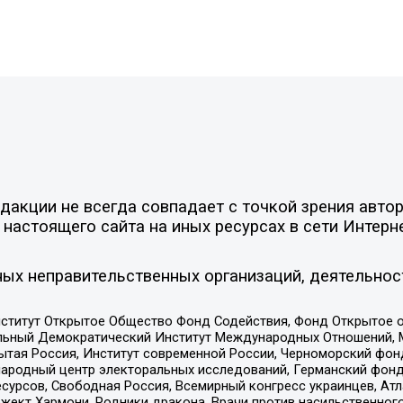
акции не всегда совпадает с точкой зрения автор
настоящего сайта на иных ресурсах в сети Интерн
ых неправительственных организаций, деятельнос
ститут Открытое Общество Фонд Содействия, Фонд Открытое 
альный Демократический Институт Международных Отношений,
тая Россия, Институт современной России, Черноморский фонд
родный центр электоральных исследований, Германский фонд
рсов, Свободная Россия, Всемирный конгресс украинцев, Атла
ект Хармони, Родники дракона, Врачи против насильственного