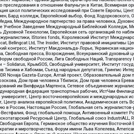
ию преследования в отношении Фалуньгун в Китае, Всемирная о
ация школ политических исследований при Совете Европы, Цен
мен, Бард колледж, Европейский выбор, Фонд Ходорковского,
едиа, Международное партнерство за права человека, Духовно
ое Учебное Заведение Международный Библейский Колледж, М
ь Духовной Технологии, Европейская сеть организаций по наб
урналистики, IStories fonds, Королевский Институт Между
gcat, Bellingcat Ltd, The Insider, Институт правовой инициатив
инский конгресс, Институт Макдональда-Лорье, Украинская нац
, Свободная пресса, Возрождение, Всеукраинский духовный цен
орум свободной России, Лига Свободных Наций, Transparеncy I
– Solidarus, КрымSOS, Свободный университет, Институт госу
в Тисима и Хабомаи, Съезд народных депутатов, Гринпис Инте
DR Novaja Gazeta-Europe, Алтай проект, Образовательный дом 
зскова, Дом прав человека Тбилиси, Дом прав человека Ерева
едований им Вилфрида Мартенса, Сетевое объединение журнали
Международная федерация транспортных рабочих, ИстЧам Финлан
й университет, Центр восточноевропейских и международных и
, Центр анализа европейской политики, Академическая сеть Во
ю в России, Настоящая Россия, Глобальная сеть журналистов
естфалия, Фонд глобальной помощи, Антивоенный комитет России,
татарский Ресурсный Центр, Глобальный союз IndustriALL, Russi
 Свободная Европа, Германское общество изучения Восточной 
и и миротворчества, Форум имени Льва Копелева, American Counci