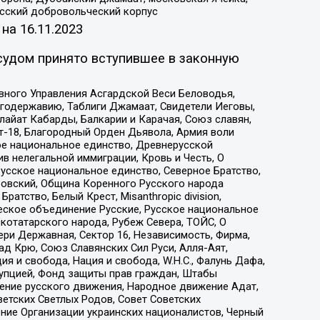
усский добровольческий корпус
 на
16.11.2023
судом принято вступившее в законную
вного Управления Асгардской Веси Беловодья,
годержавию, Таблиги Джамаат, Свидетели Иеговы,
айат Кабарды, Балкарии и Карачая, Союз славян,
т-18, Благородный Орден Дьявола, Армия воли
ое национальное единство, Древнерусской
 нелегальной иммиграции, Кровь и Честь, О
усское национальное единство, Северное Братство,
ровский, Община Коренного Русского народа
атство, Белый Крест, Misanthropic division,
еское объединение Русские, Русское национальное
котатарского народа, Рубеж Севера, ТОЙС, О
ри Державная, Сектор 16, Независимость, Фирма,
д Крю, Союз Славянских Сил Руси, Алля-Аят,
я и свобода, Нация и свобода, W.H.С., Фалунь Дафа,
рупцией, Фонд защиты прав граждан, Штабы
ение русского движения, Народное движение Адат,
етских Светлых Родов, Совет Советских
ение Организации украинских националистов, Черный