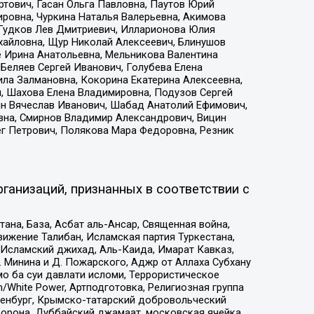
тович, Гасан Ольга Павловна, Паутов Юрий
ровна, Чуркина Наталья Валерьевна, Акимова
 Гудков Лев Дмитриевич, Илларионова Юлия
ихайловна, Щур Николай Алексеевич, Блинушов
е Ирина Анатольевна, Мельникова Валентина
Беляев Сергей Иванович, Голубева Елена
ила Залмановна, Кокорина Екатерина Алексеевна,
, Шахова Елена Владимировна, Подузов Сергей
ин Вячеслав Иванович, Шабад Анатолий Ефимович,
вна, Смирнов Владимир Александрович, Вицин
ег Петрович, Полякова Мара Федоровна, Резник
ганизаций, признанных в соответствии с
на, База, Асбат аль-Ансар, Священная война,
ижение Талибан, Исламская партия Туркестана,
Исламский джихад, Аль-Каида, Имарат Кавказ,
 Минина и Д. Пожарского, Аджр от Аллаха Субхану
о ба суи давлати исломи, Террористическое
/White Power, Артподготовка, Религиозная группа
Оренбург, Крымско-татарский добровольческий
орона, Дуббайский джамаат, московская ячейка,