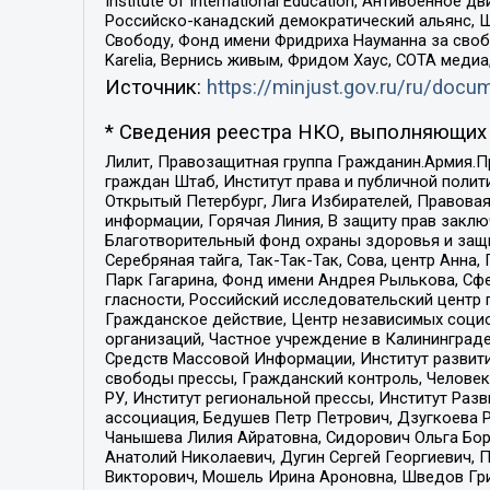
Institute of International Education, Антивоенн
Российско-канадский демократический альянс, 
Свободу, Фонд имени Фридриха Науманна за свобо
Karelia, Вернись живым, Фридом Хаус, СОТА меди
Источник:
https://minjust.gov.ru/ru/doc
* Сведения реестра НКО, выполняющих 
Лилит, Правозащитная группа Гражданин.Армия.П
граждан Штаб, Институт права и публичной поли
Открытый Петербург, Лига Избирателей, Правова
информации, Горячая Линия, В защиту прав закл
Благотворительный фонд охраны здоровья и защи
Серебряная тайга, Так-Так-Так, Сова, центр Анн
Парк Гагарина, Фонд имени Андрея Рылькова, Сф
гласности, Российский исследовательский центр 
Гражданское действие, Центр независимых соци
организаций, Частное учреждение в Калининград
Средств Массовой Информации, Институт развити
свободы прессы, Гражданский контроль, Человек
РУ, Институт региональной прессы, Институт Ра
ассоциация, Бедушев Петр Петрович, Дзугкоева 
Чанышева Лилия Айратовна, Сидорович Ольга Бори
Анатолий Николаевич, Дугин Сергей Георгиевич, 
Викторович, Мошель Ирина Ароновна, Шведов Гри