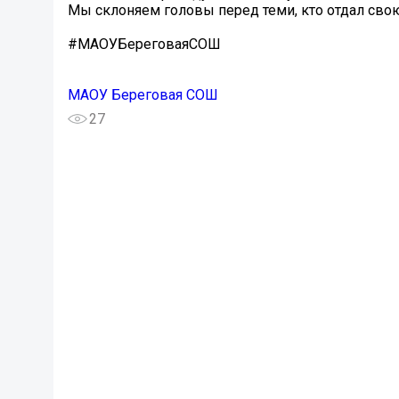
Мы склоняем головы перед теми, кто отдал свою
#МАОУБереговаяСОШ
МАОУ Береговая СОШ
27