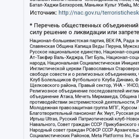
Батал-Хаджи Белхороев, Маньяки Культ Убийц, М
Источник:
http://nac.gov.ru/terroristichesk
* Перечень общественных объединений 
силу решение о ликвидации или запрете
Национал-большевистская партия, ВЕК РА, Рада 
Славянская Община Капища Веды Перуна, Мужская
Русское национальное единство, Национал-социа
Ат-Такфир Валь-Хиджра, Пит Буль, Национал-соц
народа, Национальная Социалистическая Инициат
Инглистической церкви Православных Староверов
свободе совести и о религиозных объединениях,
Клуб Болельщиков Футбольного Клуба Динамо, Фа
Щелковского района, Правый сектор, УНА - УНСО, У
Религиозное объединение последователей инглии
объединение Атака, Мечеть Мирмамеда, Община К
противодействии экстремистской деятельности, 
Молодежная правозащитная группа МПГ, Курсом П
Благотворительный пансионат Ак Умут, Русская ре
Иртыш Ultras, Русский Патриотический клуб-Нов
Навального, Совет граждан СССР Прикубанского 
Народный совет граждан РСФСР СССР Архангельск
Социалистических Районов, Meta Platforms Inc, 