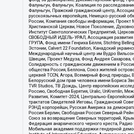
Фалуньгун, Фалуньгун, Коалиция по расследован
Фалуньгун, Пражский гражданский центр, Ассоци
русскоязычных европейцев, Немецко-русский об
России, Компания свободы информации, Проект М
Христианской Церкви, Новое Поколение, Духовн
Институт Саентологических Предприятий, Церков
СВОБОДНЫЙ ИДЕЛЬ-УРАЛ, Ассоциация развития ж
ГРУПА, Фонд имени Генриха Бёлля, Stichting Bellin
Эстонии, Calvert 22 Foundation, Канадский укра
Международный научный центр им Вудро Вильсона
Швеции, Проект Медуза, Фонд Андрея Сахарова, Ф
Солидарность с гражданским движением в России 
общества Россия, Беллона, Союз жителей острово
церквей TCCN, Агора, Всемирный фонд природы, B
Белорусский дом прав человека имени Бориса Зво
TVR Studios, ТВ Дождь, Центр европейских иссл
Россию, Свободная Бурятия, Uralic, UnKremlin, 
Развития, Комитет-2024, Центрально-Европейски
трактатов Свидетелей Иеговы, Гражданский Совет
РЭНД корпорейшн, Русская Америка за демократи
Россия Берлин, Свободная Россия Северный Рейн-В
Союз за возвращение Северных территорий, Крымско
Федерация анархического черного креста, Радио
Мобильная академия поддержки гендерной демократи