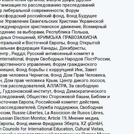
рганизация по расследованию преследований
тр либеральной современности, Форум
 Оксфордский российский фонд, Фонд Будущее
е Управление Евангельских Христиан Украинской
еждународное христианское движение, Всемирный
людению за выборами, Республика Польша,
народных Отношений, КРИМСЬКА ПРАВОЗАХИСНА
ы Центральной и Восточной Европы, Фонд Открытой
иональная федерация Канады, Декабристы,
тр , Риддл, Русский антивоенный комитет в
nternational, Форум Свободных Народов ПостРоссии,
дарственного управления, Форум гражданского
рнешнл, Фонд борьбы с коррупцией Инк, Завет
прав человека Чернигов, Фонд Дом Прав Человека,
н, Дом прав человека Крым, Центр дикого лосося,
стов расследователей, АЛЛАТРА, За свободную
д, Гудзоновский институт, Фонд Демократического
сследований, Общество Сторожевой башни, Библии и
сточная Европа, Российский комитет действия,
-расследователей, Служба поддержки, Свободная
 Russie-Libertes, La Asocicion de Rusos Libres,
an Election Monitor, Article 19, Мнение медиа,
Европы, Фонд имени Фридриха Эберта, XZ gGmbH,
ls for International Education, Cultural Vistas,