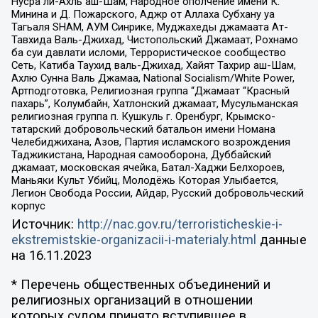
Нусра ли-Ахль аш-Шам, Народное ополчение имени К.
Минина и Д. Пожарского, Аджр от Аллаха Субхану уа
Тагьаля SHAM, АУМ Синрике, Муджахеды джамаата Ат-
Тавхида Валь-Джихад, Чистопольский Джамаат, Рохнамо
ба суи давлати исломи, Террористическое сообщество
Сеть, Катиба Таухид валь-Джихад, Хайят Тахрир аш-Шам,
Ахлю Сунна Валь Джамаа, National Socialism/White Power,
Артподготовка, Религиозная группа “Джамаат “Красный
пахарь”, Колумбайн, Хатлонский джамаат, Мусульманская
религиозная группа п. Кушкуль г. Оренбург, Крымско-
татарский добровольческий батальон имени Номана
Челебиджихана, Азов, Партия исламского возрождения
Таджикистана, Народная самооборона, Дуббайский
джамаат, московская ячейка, Батал-Хаджи Белхороев,
Маньяки Культ Убийц, Молодёжь Которая Улыбается,
Легион Свобода России, Айдар, Русский добровольческий
корпус
Источник:
http://nac.gov.ru/terroristicheskie-i-
ekstremistskie-organizacii-i-materialy.html
данные
на
16.11.2023
* Перечень общественных объединений и
религиозных организаций в отношении
которых судом принято вступившее в