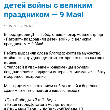
детей войны с великим
праздником — 9 Мая! ️
13:15
09.05.2026 16+
В преддверии Дня Победы наши юнармейцы отряда
«Патриот» поздравили детей войны с великим
праздником — 9 Мая! ️
Ребята выразили слова благодарности за мужество,
стойкость и трудное детство, которое выпало на годы
войны.
С теплотой и уважением юнармейцы вручили
поздравления и подарили ветеранам внимание, заботу
и хорошее настроение.
Мы гордимся поколением победителей и бережно
храним память о подвиге нашего народа!
#ОкнаПобеды #ЭхоПобеды
#НавигаторыДетства #Росдетцентр
#ДвижениеПервых #оВеликойПобедеНД