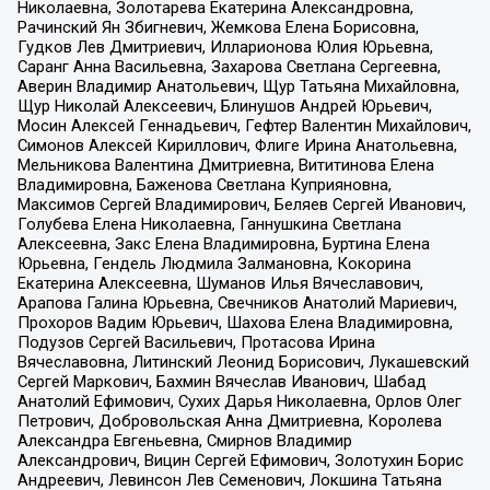
Николаевна, Золотарева Екатерина Александровна,
Рачинский Ян Збигневич, Жемкова Елена Борисовна,
Гудков Лев Дмитриевич, Илларионова Юлия Юрьевна,
Саранг Анна Васильевна, Захарова Светлана Сергеевна,
Аверин Владимир Анатольевич, Щур Татьяна Михайловна,
Щур Николай Алексеевич, Блинушов Андрей Юрьевич,
Мосин Алексей Геннадьевич, Гефтер Валентин Михайлович,
Симонов Алексей Кириллович, Флиге Ирина Анатольевна,
Мельникова Валентина Дмитриевна, Вититинова Елена
Владимировна, Баженова Светлана Куприяновна,
Максимов Сергей Владимирович, Беляев Сергей Иванович,
Голубева Елена Николаевна, Ганнушкина Светлана
Алексеевна, Закс Елена Владимировна, Буртина Елена
Юрьевна, Гендель Людмила Залмановна, Кокорина
Екатерина Алексеевна, Шуманов Илья Вячеславович,
Арапова Галина Юрьевна, Свечников Анатолий Мариевич,
Прохоров Вадим Юрьевич, Шахова Елена Владимировна,
Подузов Сергей Васильевич, Протасова Ирина
Вячеславовна, Литинский Леонид Борисович, Лукашевский
Сергей Маркович, Бахмин Вячеслав Иванович, Шабад
Анатолий Ефимович, Сухих Дарья Николаевна, Орлов Олег
Петрович, Добровольская Анна Дмитриевна, Королева
Александра Евгеньевна, Смирнов Владимир
Александрович, Вицин Сергей Ефимович, Золотухин Борис
Андреевич, Левинсон Лев Семенович, Локшина Татьяна