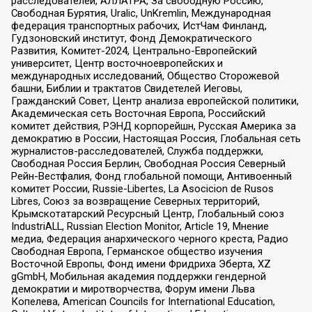
расследователей, АЛЛАТРА, За свободную Россию,
Свободная Бурятия, Uralic, UnKremlin, Международная
федерация транспортных рабочих, ИстЧам Финланд,
Гудзоновский институт, Фонд Демократического
Развития, Комитет-2024, Центрально-Европейский
университет, Центр восточноевропейских и
международных исследований, Общество Сторожевой
башни, Библии и трактатов Свидетелей Иеговы,
Гражданский Совет, Центр анализа европейской политики,
Академическая сеть Восточная Европа, Российский
комитет действия, РЭНД корпорейшн, Русская Америка за
демократию в России, Настоящая Россия, Глобальная сеть
журналистов-расследователей, Служба поддержки,
Свободная Россия Берлин, Свободная Россия Северный
Рейн-Вестфалия, Фонд глобальной помощи, Антивоенный
комитет России, Russie-Libertes, La Asocicion de Rusos
Libres, Союз за возвращение Северных территорий,
Крымскотатарский Ресурсный Центр, Глобальный союз
IndustriALL, Russian Election Monitor, Article 19, Мнение
медиа, Федерация анархического черного креста, Радио
Свободная Европа, Германское общество изучения
Восточной Европы, Фонд имени Фридриха Эберта, XZ
gGmbH, Мобильная академия поддержки гендерной
демократии и миротворчества, Форум имени Льва
Копелева, American Councils for International Education,