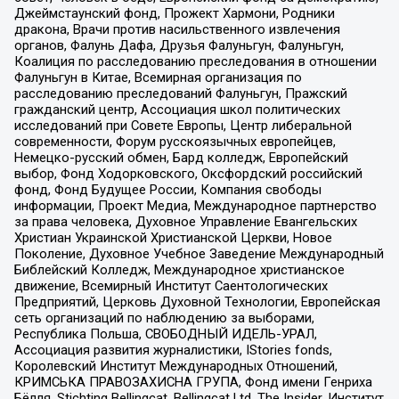
Джеймстаунский фонд, Прожект Хармони, Родники
дракона, Врачи против насильственного извлечения
органов, Фалунь Дафа, Друзья Фалуньгун, Фалуньгун,
Коалиция по расследованию преследования в отношении
Фалуньгун в Китае, Всемирная организация по
расследованию преследований Фалуньгун, Пражский
гражданский центр, Ассоциация школ политических
исследований при Совете Европы, Центр либеральной
современности, Форум русскоязычных европейцев,
Немецко-русский обмен, Бард колледж, Европейский
выбор, Фонд Ходорковского, Оксфордский российский
фонд, Фонд Будущее России, Компания свободы
информации, Проект Медиа, Международное партнерство
за права человека, Духовное Управление Евангельских
Христиан Украинской Христианской Церкви, Новое
Поколение, Духовное Учебное Заведение Международный
Библейский Колледж, Международное христианское
движение, Всемирный Институт Саентологических
Предприятий, Церковь Духовной Технологии, Европейская
сеть организаций по наблюдению за выборами,
Республика Польша, СВОБОДНЫЙ ИДЕЛЬ-УРАЛ,
Ассоциация развития журналистики, IStories fonds,
Королевский Институт Международных Отношений,
КРИМСЬКА ПРАВОЗАХИСНА ГРУПА, Фонд имени Генриха
Бёлля, Stichting Bellingcat, Bellingcat Ltd, The Insider, Институт