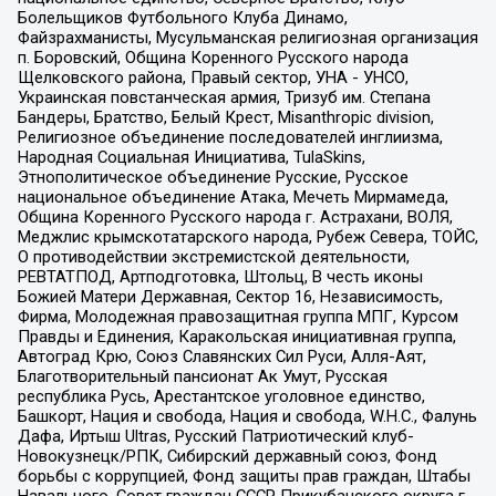
Болельщиков Футбольного Клуба Динамо,
Файзрахманисты, Мусульманская религиозная организация
п. Боровский, Община Коренного Русского народа
Щелковского района, Правый сектор, УНА - УНСО,
Украинская повстанческая армия, Тризуб им. Степана
Бандеры, Братство, Белый Крест, Misanthropic division,
Религиозное объединение последователей инглиизма,
Народная Социальная Инициатива, TulaSkins,
Этнополитическое объединение Русские, Русское
национальное объединение Атака, Мечеть Мирмамеда,
Община Коренного Русского народа г. Астрахани, ВОЛЯ,
Меджлис крымскотатарского народа, Рубеж Севера, ТОЙС,
О противодействии экстремистской деятельности,
РЕВТАТПОД, Артподготовка, Штольц, В честь иконы
Божией Матери Державная, Сектор 16, Независимость,
Фирма, Молодежная правозащитная группа МПГ, Курсом
Правды и Единения, Каракольская инициативная группа,
Автоград Крю, Союз Славянских Сил Руси, Алля-Аят,
Благотворительный пансионат Ак Умут, Русская
республика Русь, Арестантское уголовное единство,
Башкорт, Нация и свобода, Нация и свобода, W.H.С., Фалунь
Дафа, Иртыш Ultras, Русский Патриотический клуб-
Новокузнецк/РПК, Сибирский державный союз, Фонд
борьбы с коррупцией, Фонд защиты прав граждан, Штабы
Навального, Совет граждан СССР Прикубанского округа г.