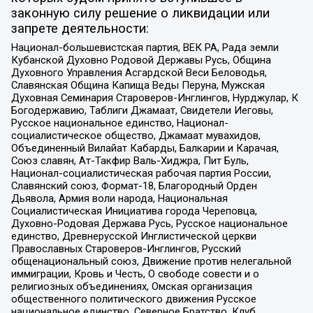
законную силу решение о ликвидации или
запрете деятельности:
Национал-большевистская партия, ВЕК РА, Рада земли
Кубанской Духовно Родовой Державы Русь, Община
Духовного Управления Асгардской Веси Беловодья,
Славянская Община Капища Веды Перуна, Мужская
Духовная Семинария Староверов-Инглингов, Нурджулар, К
Богодержавию, Таблиги Джамаат, Свидетели Иеговы,
Русское национальное единство, Национал-
социалистическое общество, Джамаат мувахидов,
Объединенный Вилайат Кабарды, Балкарии и Карачая,
Союз славян, Ат-Такфир Валь-Хиджра, Пит Буль,
Национал-социалистическая рабочая партия России,
Славянский союз, Формат-18, Благородный Орден
Дьявола, Армия воли народа, Национальная
Социалистическая Инициатива города Череповца,
Духовно-Родовая Держава Русь, Русское национальное
единство, Древнерусской Инглистической церкви
Православных Староверов-Инглингов, Русский
общенациональный союз, Движение против нелегальной
иммиграции, Кровь и Честь, О свободе совести и о
религиозных объединениях, Омская организация
общественного политического движения Русское
национальное единство, Северное Братство, Клуб