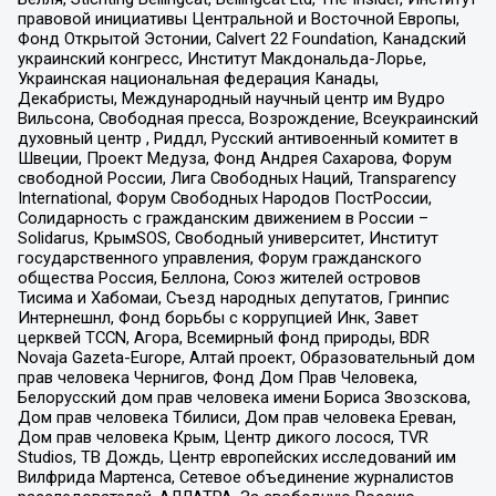
правовой инициативы Центральной и Восточной Европы,
Фонд Открытой Эстонии, Calvert 22 Foundation, Канадский
украинский конгресс, Институт Макдональда-Лорье,
Украинская национальная федерация Канады,
Декабристы, Международный научный центр им Вудро
Вильсона, Свободная пресса, Возрождение, Всеукраинский
духовный центр , Риддл, Русский антивоенный комитет в
Швеции, Проект Медуза, Фонд Андрея Сахарова, Форум
свободной России, Лига Свободных Наций, Transparеncy
International, Форум Свободных Народов ПостРоссии,
Солидарность с гражданским движением в России –
Solidarus, КрымSOS, Свободный университет, Институт
государственного управления, Форум гражданского
общества Россия, Беллона, Союз жителей островов
Тисима и Хабомаи, Съезд народных депутатов, Гринпис
Интернешнл, Фонд борьбы с коррупцией Инк, Завет
церквей TCCN, Агора, Всемирный фонд природы, BDR
Novaja Gazeta-Europe, Алтай проект, Образовательный дом
прав человека Чернигов, Фонд Дом Прав Человека,
Белорусский дом прав человека имени Бориса Звозскова,
Дом прав человека Тбилиси, Дом прав человека Ереван,
Дом прав человека Крым, Центр дикого лосося, TVR
Studios, ТВ Дождь, Центр европейских исследований им
Вилфрида Мартенса, Сетевое объединение журналистов