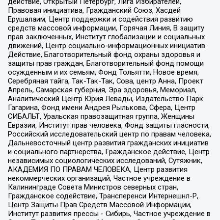
действие, Открытый Петербург, Лига Избирателей,
Правовая инициатива, Гражданский Союз, Хасдей
Ерушалаим, Центр поддержки и содействия развитию
средств массовой информации, Горячая Линия, В защиту
прав заключенных, Институт глобализации и социальных
движений, Центр социально-информационных инициатив
Действие, Благотворительный фонд охраны здоровья и
защиты прав граждан, Благотворительный фонд помощи
осужденным и их семьям, Фонд Тольятти, Новое время,
Серебряная тайга, Так-Так-Так, Сова, центр Анна, Проект
Апрель, Самарская губерния, Эра здоровья, Мемориал,
Аналитический Центр Юрия Левады, Издательство Парк
Гагарина, Фонд имени Андрея Рылькова, Сфера, Центр
СИБАЛЬТ, Уральская правозащитная группа, Женщины
Евразии, Институт прав человека, Фонд защиты гласности,
Российский исследовательский центр по правам человека,
Дальневосточный центр развития гражданских инициатив
и социального партнерства, Гражданское действие, Центр
независимых социологических исследований, Сутяжник,
АКАДЕМИЯ ПО ПРАВАМ ЧЕЛОВЕКА, Центр развития
некоммерческих организаций, Частное учреждение в
Калининграде Совета Министров северных стран,
Гражданское содействие, Трансперенси Интернешнл-Р,
Центр Защиты Прав Средств Массовой Информации,
Институт развития прессы - Сибирь, Частное учреждение в