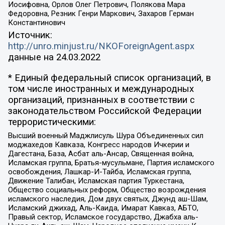
Иосифовна, Орлов Олег Петрович, Полякова Мара
Федоровна, Резник Генри Маркович, Захаров Герман
Константинович
Источник:
http://unro.minjust.ru/NKOForeignAgent.aspx
данные на
24.03.2022
* Единый федеральный список организаций, в
том числе иностранных и международных
организаций, признанных в соответствии с
законодательством Российской Федерации
террористическими:
Высший военный Маджлисуль Шура Объединенных сил
моджахедов Кавказа, Конгресс народов Ичкерии и
Дагестана, База, Асбат аль-Ансар, Священная война,
Исламская группа, Братья-мусульмане, Партия исламского
освобождения, Лашкар-И-Тайба, Исламская группа,
Движение Талибан, Исламская партия Туркестана,
Общество социальных реформ, Общество возрождения
исламского наследия, Дом двух святых, Джунд аш-Шам,
Исламский джихад, Аль-Каида, Имарат Кавказ, АБТО,
Правый сектор, Исламское государство, Джабха аль-