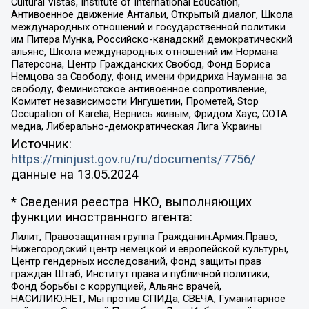
Cultural Vistas, Institute of International Education,
Антивоенное движение Антальи, Открытый диалог, Школа
международных отношений и государственной политики
им Питера Мунка, Российско-канадский демократический
альянс, Школа международных отношений им Нормана
Патерсона, Центр Гражданских Свобод, Фонд Бориса
Немцова за Свободу, Фонд имени Фридриха Науманна за
свободу, Феминистское антивоенное сопротивление,
Комитет независимости Ингушетии, Прометей, Stop
Occupation of Karelia, Вернись живым, Фридом Хаус, СОТА
медиа, Либерально-демократическая Лига Украины
Источник:
https://minjust.gov.ru/ru/documents/7756/
данные на
13.05.2024
* Сведения реестра НКО, выполняющих
функции иностранного агента:
Лилит, Правозащитная группа Гражданин.Армия.Право,
Нижегородский центр немецкой и европейской культуры,
Центр гендерных исследований, Фонд защиты прав
граждан Штаб, Институт права и публичной политики,
Фонд борьбы с коррупцией, Альянс врачей,
НАСИЛИЮ.НЕТ, Мы против СПИДа, СВЕЧА, Гуманитарное