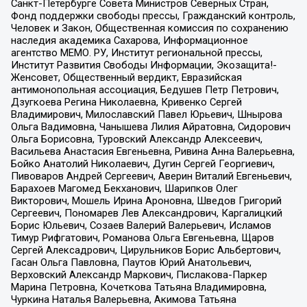
Санкт-Петербурге Совета Министров Северных Стран,
Фонд поддержки свободы прессы, Гражданский контроль,
Человек и Закон, Общественная комиссия по сохранению
наследия академика Сахарова, Информационное
агентство МЕМО. РУ, Институт региональной прессы,
Институт Развития Свободы Информации, Экозащита!-
Женсовет, Общественный вердикт, Евразийская
антимонопольная ассоциация, Бедушев Петр Петрович,
Дзугкоева Регина Николаевна, Кривенко Сергей
Владимирович, Милославский Павел Юрьевич, Шнырова
Ольга Вадимовна, Чанышева Лилия Айратовна, Сидорович
Ольга Борисовна, Туровский Александр Алексеевич,
Васильева Анастасия Евгеньевна, Ривина Анна Валерьевна,
Бойко Анатолий Николаевич, Дугин Сергей Георгиевич,
Пивоваров Андрей Сергеевич, Аверин Виталий Евгеньевич,
Барахоев Магомед Бекханович, Шарипков Олег
Викторович, Мошель Ирина Ароновна, Шведов Григорий
Сергеевич, Пономарев Лев Александрович, Каргалицкий
Борис Юльевич, Созаев Валерий Валерьевич, Исламов
Тимур Рифгатович, Романова Ольга Евгеньевна, Щаров
Сергей Алексадрович, Цирульников Борис Альбертович,
Гасан Ольга Павловна, Паутов Юрий Анатольевич,
Верховский Александр Маркович, Пислакова-Паркер
Марина Петровна, Кочеткова Татьяна Владимировна,
Чуркина Наталья Валерьевна, Акимова Татьяна