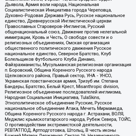
Дьявола, Армия воли народа, Национальная
Социалистическая Инициатива города Череповца,
Духовно-Родовая Держава Русь, Русское национальное
единство, Древнерусской Инглистической церкви
Православных Староверов-Инглингов, Русский
общенациональный союз, Движение против нелегальной
иммиграции, Кровь и Честь, О свободе совести и о
религиозных объединениях, Омская организация
общественного политического движения Русское
национальное единство, Северное Братство, Клуб
Болельщиков Футбольного Клуба Динамо,
Файзрахманисты, Мусульманская религиозная организация
п. Боровский, Община Коренного Русского народа
Щелковского района, Правый сектор, УНА - УНСО,
Украинская повстанческая армия, Тризуб им. Степана
Бандеры, Братство, Белый Крест, Misanthropic division,
Религиозное объединение последователей инглиизма,
Народная Социальная Инициатива, TulaSkins,
Этнополитическое объединение Русские, Русское
национальное объединение Атака, Мечеть Мирмамеда,
Община Коренного Русского народа г. Астрахани, ВОЛЯ,
Меджлис крымскотатарского народа, Рубеж Севера, ТОЙС,
О противодействии экстремистской деятельности,
РЕВТАТПОД, Артподготовка, Штольц, В честь иконы
Божией Матери Державная, Сектор 16, Независимость,