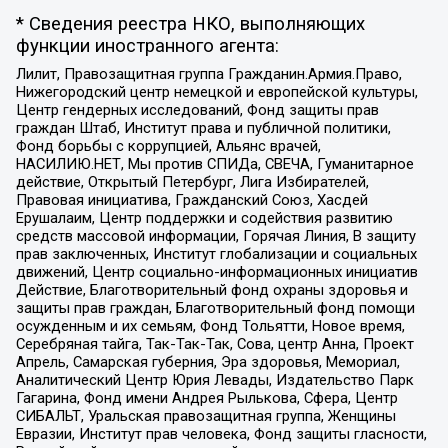
* Сведения реестра НКО, выполняющих
функции иностранного агента:
Лилит, Правозащитная группа Гражданин.Армия.Право,
Нижегородский центр немецкой и европейской культуры,
Центр гендерных исследований, Фонд защиты прав
граждан Штаб, Институт права и публичной политики,
Фонд борьбы с коррупцией, Альянс врачей,
НАСИЛИЮ.НЕТ, Мы против СПИДа, СВЕЧА, Гуманитарное
действие, Открытый Петербург, Лига Избирателей,
Правовая инициатива, Гражданский Союз, Хасдей
Ерушалаим, Центр поддержки и содействия развитию
средств массовой информации, Горячая Линия, В защиту
прав заключенных, Институт глобализации и социальных
движений, Центр социально-информационных инициатив
Действие, Благотворительный фонд охраны здоровья и
защиты прав граждан, Благотворительный фонд помощи
осужденным и их семьям, Фонд Тольятти, Новое время,
Серебряная тайга, Так-Так-Так, Сова, центр Анна, Проект
Апрель, Самарская губерния, Эра здоровья, Мемориал,
Аналитический Центр Юрия Левады, Издательство Парк
Гагарина, Фонд имени Андрея Рылькова, Сфера, Центр
СИБАЛЬТ, Уральская правозащитная группа, Женщины
Евразии, Институт прав человека, Фонд защиты гласности,