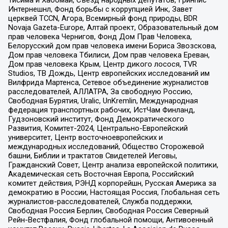
Тисима и Хабомаи, Съезд народных депутатов, Гринпис
Интернешнл, Фонд борьбы с коррупцией Инк, Завет
церквей TCCN, Агора, Всемирный фонд природы, BDR
Novaja Gazeta-Europe, Алтай проект, Образовательный дом
прав человека Чернигов, Фонд Дом Прав Человека,
Белорусский дом прав человека имени Бориса Звозскова,
Дом прав человека Тбилиси, Дом прав человека Ереван,
Дом прав человека Крым, Центр дикого лосося, TVR
Studios, ТВ Дождь, Центр европейских исследований им
Вилфрида Мартенса, Сетевое объединение журналистов
расследователей, АЛЛАТРА, За свободную Россию,
Свободная Бурятия, Uralic, UnKremlin, Международная
федерация транспортных рабочих, ИстЧам Финланд,
Гудзоновский институт, Фонд Демократического
Развития, Комитет-2024, Центрально-Европейский
университет, Центр восточноевропейских и
международных исследований, Общество Сторожевой
башни, Библии и трактатов Свидетелей Иеговы,
Гражданский Совет, Центр анализа европейской политики,
Академическая сеть Восточная Европа, Российский
комитет действия, РЭНД корпорейшн, Русская Америка за
демократию в России, Настоящая Россия, Глобальная сеть
журналистов-расследователей, Служба поддержки,
Свободная Россия Берлин, Свободная Россия Северный
Рейн-Вестфалия, Фонд глобальной помощи, Антивоенный