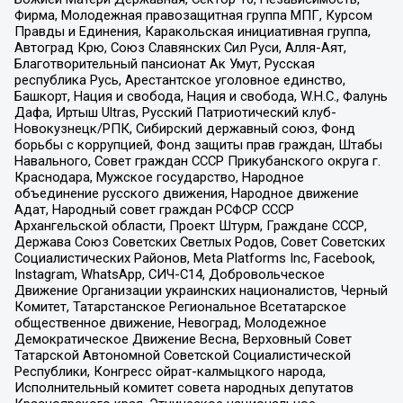
Фирма, Молодежная правозащитная группа МПГ, Курсом
Правды и Единения, Каракольская инициативная группа,
Автоград Крю, Союз Славянских Сил Руси, Алля-Аят,
Благотворительный пансионат Ак Умут, Русская
республика Русь, Арестантское уголовное единство,
Башкорт, Нация и свобода, Нация и свобода, W.H.С., Фалунь
Дафа, Иртыш Ultras, Русский Патриотический клуб-
Новокузнецк/РПК, Сибирский державный союз, Фонд
борьбы с коррупцией, Фонд защиты прав граждан, Штабы
Навального, Совет граждан СССР Прикубанского округа г.
Краснодара, Мужское государство, Народное
объединение русского движения, Народное движение
Адат, Народный совет граждан РСФСР СССР
Архангельской области, Проект Штурм, Граждане СССР,
Держава Союз Советских Светлых Родов, Совет Советских
Социалистических Районов, Meta Platforms Inc, Facebook,
Instagram, WhatsApp, СИЧ-С14, Добровольческое
Движение Организации украинских националистов, Черный
Комитет, Татарстанское Региональное Всетатарское
общественное движение, Невоград, Молодежное
Демократическое Движение Весна, Верховный Совет
Татарской Автономной Советской Социалистической
Республики, Конгресс ойрат-калмыцкого народа,
Исполнительный комитет совета народных депутатов