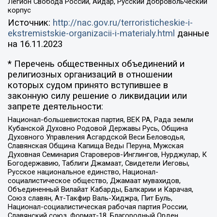
Легион Свобода России, Айдар, Русский добровольческий
корпус
Источник:
http://nac.gov.ru/terroristicheskie-i-
ekstremistskie-organizacii-i-materialy.html
данные
на
16.11.2023
* Перечень общественных объединений и
религиозных организаций в отношении
которых судом принято вступившее в
законную силу решение о ликвидации или
запрете деятельности:
Национал-большевистская партия, ВЕК РА, Рада земли
Кубанской Духовно Родовой Державы Русь, Община
Духовного Управления Асгардской Веси Беловодья,
Славянская Община Капища Веды Перуна, Мужская
Духовная Семинария Староверов-Инглингов, Нурджулар, К
Богодержавию, Таблиги Джамаат, Свидетели Иеговы,
Русское национальное единство, Национал-
социалистическое общество, Джамаат мувахидов,
Объединенный Вилайат Кабарды, Балкарии и Карачая,
Союз славян, Ат-Такфир Валь-Хиджра, Пит Буль,
Национал-социалистическая рабочая партия России,
Славянский союз, Формат-18, Благородный Орден