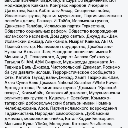
Высший военный Маджлисуль Шура Объединенных сил
моджахедов Кавказа, Конгресс народов Ичкерии и
Дагестана, База, Асбат аль-Ансар, Священная война,
Исламская группа, Братья-мусульмане, Партия исламского
освобождения, Лашкар-И-Тайба, Исламская группа,
Движение Талибан, Исламская партия Туркестана,
Общество социальных реформ, Общество возрождения
исламского наследия, Дом двух святых, Джунд аш-Шам,
Исламский джихад, Аль-Каида, Имарат Кавказ, АБТО,
Правый сектор, Исламское государство, Джабха аль-
Нусра ли-Ахль аш-Шам, Народное ополчение имени К.
Минина и Д. Пожарского, Аджр от Аллаха Субхану уа
Тагьаля SHAM, АУМ Синрике, Муджахеды джамаата Ат-
Тавхида Валь-Джихад, Чистопольский Джамаат, Рохнамо
ба суи давлати исломи, Террористическое сообщество
Сеть, Катиба Таухид валь-Джихад, Хайят Тахрир аш-Шам,
Ахлю Сунна Валь Джамаа, National Socialism/White Power,
Артподготовка, Религиозная группа “Джамаат “Красный
пахарь”, Колумбайн, Хатлонский джамаат, Мусульманская
религиозная группа п. Кушкуль г. Оренбург, Крымско-
татарский добровольческий батальон имени Номана
Челебиджихана, Азов, Партия исламского возрождения
Таджикистана, Народная самооборона, Дуббайский
джамаат, московская ячейка, Батал-Хаджи Белхороев,
Маньяки Культ Убийц, Молодёжь Которая Улыбается,