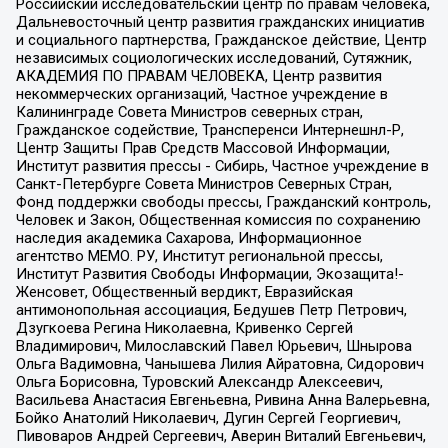
Российский исследовательский центр по правам человека,
Дальневосточный центр развития гражданских инициатив
и социального партнерства, Гражданское действие, Центр
независимых социологических исследований, Сутяжник,
АКАДЕМИЯ ПО ПРАВАМ ЧЕЛОВЕКА, Центр развития
некоммерческих организаций, Частное учреждение в
Калининграде Совета Министров северных стран,
Гражданское содействие, Трансперенси Интернешнл-Р,
Центр Защиты Прав Средств Массовой Информации,
Институт развития прессы - Сибирь, Частное учреждение в
Санкт-Петербурге Совета Министров Северных Стран,
Фонд поддержки свободы прессы, Гражданский контроль,
Человек и Закон, Общественная комиссия по сохранению
наследия академика Сахарова, Информационное
агентство МЕМО. РУ, Институт региональной прессы,
Институт Развития Свободы Информации, Экозащита!-
Женсовет, Общественный вердикт, Евразийская
антимонопольная ассоциация, Бедушев Петр Петрович,
Дзугкоева Регина Николаевна, Кривенко Сергей
Владимирович, Милославский Павел Юрьевич, Шнырова
Ольга Вадимовна, Чанышева Лилия Айратовна, Сидорович
Ольга Борисовна, Туровский Александр Алексеевич,
Васильева Анастасия Евгеньевна, Ривина Анна Валерьевна,
Бойко Анатолий Николаевич, Дугин Сергей Георгиевич,
Пивоваров Андрей Сергеевич, Аверин Виталий Евгеньевич,