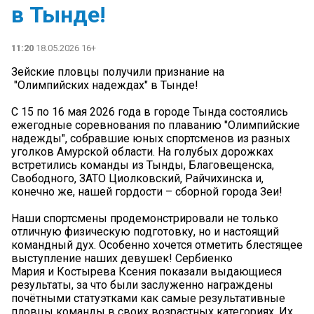
в Тынде!
11:20
18.05.2026 16+
Зейские пловцы получили признание на
"Олимпийских надеждах" в Тынде!
С 15 по 16 мая 2026 года в городе Тында состоялись
ежегодные соревнования по плаванию "Олимпийские
надежды", собравшие юных спортсменов из разных
уголков Амурской области. На голубых дорожках
встретились команды из Тынды, Благовещенска,
Свободного, ЗАТО Циолковский, Райчихинска и,
конечно же, нашей гордости – сборной города Зеи!
Наши спортсмены продемонстрировали не только
отличную физическую подготовку, но и настоящий
командный дух. Особенно хочется отметить блестящее
выступление наших девушек! Сербиенко
Мария и Костырева Ксения показали выдающиеся
результаты, за что были заслуженно награждены
почётными статуэтками как самые результативные
пловцы команды в своих возрастных категориях. Их