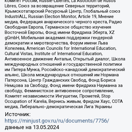
комитет России, Russie-Libertes, La Asocicion de Rusos
Libres, Союз за возвращение Северных территорий,
Крымскотатарский Ресурсный Центр, Глобальный союз
IndustriALL, Russian Election Monitor, Article 19, Мнение
медиа, Федерация анархического черного креста, Радио
Свободная Европа, Германское общество изучения
Восточной Европы, Фонд имени Фридриха Эберта, XZ
gGmbH, Мобильная академия поддержки гендерной
демократии и миротворчества, Форум имени Льва
Копелева, American Councils for International Education,
Cultural Vistas, Institute of International Education,
Антивоенное движение Антальи, Открытый диалог, Школа
международных отношений и государственной политики
им Питера Мунка, Российско-канадский демократический
альянс, Школа международных отношений им Нормана
Патерсона, Центр Гражданских Свобод, Фонд Бориса
Немцова за Свободу, Фонд имени Фридриха Науманна за
свободу, Феминистское антивоенное сопротивление,
Комитет независимости Ингушетии, Прометей, Stop
Occupation of Karelia, Вернись живым, Фридом Хаус, СОТА
медиа, Либерально-демократическая Лига Украины
Источник:
https://minjust.gov.ru/ru/documents/7756/
данные на
13.05.2024