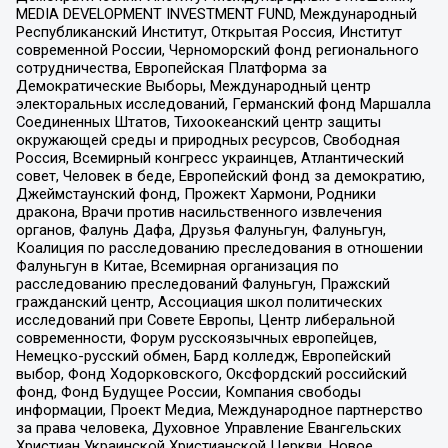
MEDIA DEVELOPMENT INVESTMENT FUND, Международный
Республиканский Институт, Открытая Россия, Институт
современной России, Черноморский фонд регионального
сотрудничества, Европейская Платформа за
Демократические Выборы, Международный центр
электоральных исследований, Германский фонд Маршалла
Соединенных Штатов, Тихоокеанский центр защиты
окружающей среды и природных ресурсов, Свободная
Россия, Всемирный конгресс украинцев, Атлантический
совет, Человек в беде, Европейский фонд за демократию,
Джеймстаунский фонд, Прожект Хармони, Родники
дракона, Врачи против насильственного извлечения
органов, Фалунь Дафа, Друзья Фалуньгун, Фалуньгун,
Коалиция по расследованию преследования в отношении
Фалуньгун в Китае, Всемирная организация по
расследованию преследований Фалуньгун, Пражский
гражданский центр, Ассоциация школ политических
исследований при Совете Европы, Центр либеральной
современности, Форум русскоязычных европейцев,
Немецко-русский обмен, Бард колледж, Европейский
выбор, Фонд Ходорковского, Оксфордский российский
фонд, Фонд Будущее России, Компания свободы
информации, Проект Медиа, Международное партнерство
за права человека, Духовное Управление Евангельских
Христиан Украинской Христианской Церкви, Новое