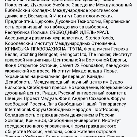
Поколение, Духовное Учебное Заведение Международный
Библейский Колледж, Международное христианское
движение, Всемирный Институт Саентологических
Предприятий, Церковь Духовной Технологии, Европейская
сеть организаций по наблюдению за выборами,
Республика Польша, СВОБОДНЫЙ ИДЕЛЬ-УРАЛ,
Ассоциация развития журналистики, IStories fonds,
Королевский Институт Международных Отношений,
КРИМСЬКА ПРАВОЗАХИСНА ГРУПА, Фонд имени Генриха
Бёлля, Stichting Bellingcat, Bellingcat Ltd, The Insider, Институт
правовой инициативы Центральной и Восточной Европы,
Фонд Открытой Эстонии, Calvert 22 Foundation, Канадский
украинский конгресс, Институт Макдональда-Лорье,
Украинская национальная федерация Канады,
Декабристы, Международный научный центр им Вудро
Вильсона, Свободная пресса, Возрождение, Всеукраинский
духовный центр , Риддл, Русский антивоенный комитет в
Швеции, Проект Медуза, Фонд Андрея Сахарова, Форум
свободной России, Лига Свободных Наций, Transparеncy
International, Форум Свободных Народов ПостРоссии,
Солидарность с гражданским движением в России –
Solidarus, КрымSOS, Свободный университет, Институт
государственного управления, Форум гражданского
общества Россия, Беллона, Союз жителей островов