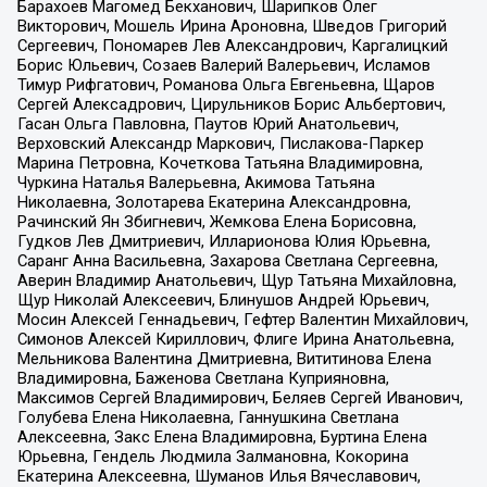
Барахоев Магомед Бекханович, Шарипков Олег
Викторович, Мошель Ирина Ароновна, Шведов Григорий
Сергеевич, Пономарев Лев Александрович, Каргалицкий
Борис Юльевич, Созаев Валерий Валерьевич, Исламов
Тимур Рифгатович, Романова Ольга Евгеньевна, Щаров
Сергей Алексадрович, Цирульников Борис Альбертович,
Гасан Ольга Павловна, Паутов Юрий Анатольевич,
Верховский Александр Маркович, Пислакова-Паркер
Марина Петровна, Кочеткова Татьяна Владимировна,
Чуркина Наталья Валерьевна, Акимова Татьяна
Николаевна, Золотарева Екатерина Александровна,
Рачинский Ян Збигневич, Жемкова Елена Борисовна,
Гудков Лев Дмитриевич, Илларионова Юлия Юрьевна,
Саранг Анна Васильевна, Захарова Светлана Сергеевна,
Аверин Владимир Анатольевич, Щур Татьяна Михайловна,
Щур Николай Алексеевич, Блинушов Андрей Юрьевич,
Мосин Алексей Геннадьевич, Гефтер Валентин Михайлович,
Симонов Алексей Кириллович, Флиге Ирина Анатольевна,
Мельникова Валентина Дмитриевна, Вититинова Елена
Владимировна, Баженова Светлана Куприяновна,
Максимов Сергей Владимирович, Беляев Сергей Иванович,
Голубева Елена Николаевна, Ганнушкина Светлана
Алексеевна, Закс Елена Владимировна, Буртина Елена
Юрьевна, Гендель Людмила Залмановна, Кокорина
Екатерина Алексеевна, Шуманов Илья Вячеславович,