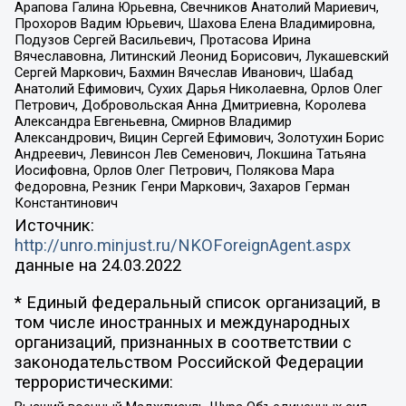
Арапова Галина Юрьевна, Свечников Анатолий Мариевич,
Прохоров Вадим Юрьевич, Шахова Елена Владимировна,
Подузов Сергей Васильевич, Протасова Ирина
Вячеславовна, Литинский Леонид Борисович, Лукашевский
Сергей Маркович, Бахмин Вячеслав Иванович, Шабад
Анатолий Ефимович, Сухих Дарья Николаевна, Орлов Олег
Петрович, Добровольская Анна Дмитриевна, Королева
Александра Евгеньевна, Смирнов Владимир
Александрович, Вицин Сергей Ефимович, Золотухин Борис
Андреевич, Левинсон Лев Семенович, Локшина Татьяна
Иосифовна, Орлов Олег Петрович, Полякова Мара
Федоровна, Резник Генри Маркович, Захаров Герман
Константинович
Источник:
http://unro.minjust.ru/NKOForeignAgent.aspx
данные на
24.03.2022
* Единый федеральный список организаций, в
том числе иностранных и международных
организаций, признанных в соответствии с
законодательством Российской Федерации
террористическими: