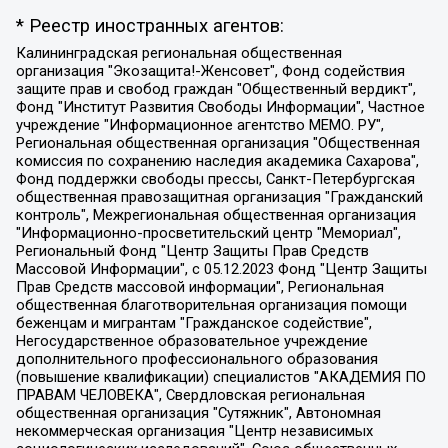
* Реестр иностранных агентов:
Калининградская региональная общественная организация "Экозащита!-Женсовет", Фонд содействия защите прав и свобод граждан "Общественный вердикт", Фонд "Институт Развития Свободы Информации", Частное учреждение "Информационное агентство МЕМО. РУ", Региональная общественная организация "Общественная комиссия по сохранению наследия академика Сахарова", Фонд поддержки свободы прессы, Санкт-Петербургская общественная правозащитная организация "Гражданский контроль", Межрегиональная общественная организация "Информационно-просветительский центр "Мемориал", Региональный Фонд "Центр Защиты Прав Средств Массовой Информации", с 05.12.2023 Фонд "Центр Защиты Прав Средств массовой информации", Региональная общественная благотворительная организация помощи беженцам и мигрантам "Гражданское содействие", Негосударственное образовательное учреждение дополнительного профессионального образования (повышение квалификации) специалистов "АКАДЕМИЯ ПО ПРАВАМ ЧЕЛОВЕКА", Свердловская региональная общественная организация "Сутяжник", Автономная некоммерческая организация "Центр независимых социологических исследований", Союз общественных объединений "Российский исследовательский центр по правам человека", Региональное общественное учреждение научно-информационный центр "МЕМОРИАЛ", Некоммерческая организация "Фонд защиты гласности", Автономная некоммерческая организация "Институт прав человека", Городская общественная организация "Екатеринбургское общество "МЕМОРИАЛ", Городская общественная организация "Рязанское историко-просветительское и правозащитное общество "Мемориал" (Рязанский Мемориал), Челябинский региональный орган общественной самодеятельности – женское общественное объединение "Женщины Евразии", Челябинский региональный орган общественной самодеятельности "Уральская правозащитная группа", Фонд содействия защите здоровья и социальной справедливости имени Андрея Рылькова, Автономная Некоммерческая Организация "Аналитический Центр Юрия Левады", Автономная некоммерческая организация социальной поддержки населения "Проект Апрель", Региональная общественная организация помощи женщинам и детям, находящимся в кризисной ситуации "Информационно-методический центр "Анна", Фонд содействия развитию массовых коммуникаций и правовому просвещению "Так-так-Так", Фонд содействия устойчивому развитию "Серебряная тайга", Свердловский региональный общественный фонд социальных проектов "Новое время", "Idel.Реалии", Кавказ.Реалии, Крым.Реалии, Телеканал Настоящее Время, Татаро-башкирская служба Радио Свобода (Azatliq Radiosi), Радио Свободная Европа/Радио Свобода (PCE/PC), "Сибирь.Реалии", "Фактограф", Благотворительный фонд помощи осужденным и их семьям, Автономная некоммерческая организация "Институт глобализации и социальных движений", Фонд "В защиту прав заключенных", Частное учреждение "Центр поддержки и содействия развитию средств массовой информации", Пензенский региональный общественный благотворительный фонд "Гражданский союз", "Север.Реалии", Некоммерческая организация Фонд "Правовая инициатива", Общество с ограниченной ответственностью "Радио Свободная Европа/Радио Свобода", Чешское информационное агентство "MEDIUM-ORIENT", Красноярская региональная общественная организация "Мы против СПИДа", Камалягин Денис Николаевич, Маркелов Сергей Евгеньевич, Пономарев Лев Александрович, Савицкая Людмила Алексеевна, Автономная некоммерческая организация "Центр по работе с проблемой насилия "НАСИЛИЮ.НЕТ", Межрегиональный профессиональный союз работников здравоохранения "Альянс врачей", Юридическое лицо, зарегистрированное в Латвийской Республике, SIA "Medusa Project" (регистрационный номер 40103797863, дата регистрации 10.06.2014), Некоммерческая организация "Фонд по борьбе с коррупцией", Автономная некоммерческая организация "Институт права и публичной политики", Баданин Роман Сергеевич, Гликин Максим Александрович, Железнова Мария Михайловна, Лукьянова Юлия Сергеевна, Маетная Елизавета Витальевна, Маняхин Петр Борисович, Чуракова Ольга Владимировна, Ярош Юлия Петровна, Юридическое лицо "The Insider SIA", зарегистрированное в Риге, Латвийская Республика (дата регистрации 26.06.2015), являющееся администратором доменного имени интернет-издания "The Insider SIA", https://theins.ru, Постернак Алексей Евгеньевич, Рубин Михаил Аркадьевич, Анин Роман Александрович, Юридическое лицо Istories fonds, зарегистрированное в Латвийской Республике (регистрационный номер 50008295751, дата регистрации 24.02.2020), Великовский Дмитрий Александрович, Долинина Ирина Николаевна, Мароховская Алеся Алексеевна, Шлейнов Роман Юрьевич, Шмагун Олеся Валентиновна, Общество с ограниченной ответственностью "Альтаир 2021", Общество с ограниченной ответственностью "Вега 2021", Общество с ограниченной ответственностью "Главный редактор 2021", Общество с ограниченной ответственностью "Ромашки монолит", Важенков Артем Валерьевич, Ивановская областная общественная организация "Центр гендерных исследований", Гурман Юрий Альбертович, Медиапроект "ОВД-Инфо", Егоров Владимир Владимирович, Жилинский Владимир Александрович, Общество с ограниченной ответственностью "ЗП", Иванова София Юрьевна, Карезина Инна Павловна, Кильтау Екатерина Викторовна, Петров Алексей Викторович, Пискунов Сергей Евгеньевич, Смирнов Сергей Сергеевич, Тихонов Михаил Сергеевич, Общество с ограниченной ответственностью "ЖУРНАЛИСТ-ИНОСТРАННЫЙ АГЕНТ", Арапова Галина Юрьевна, Вольтская Татьяна Анатольевна, Американская компания "Mason G.E.S. Anonymous Foundation" (США), являющаяся владельцем интернет-издания https://mnews.world/, Компания "Stichting Bellingcat", зарегистрированная в Нидерландах (дата регистрации 11.07.2018), Захаров Андрей Вячеславович, Клепиковская Екатерина Дмитриевна, Общество с ограниченной ответственностью "МЕМО", Перл Роман Александрович, Симонов Евгений Алексеевич, Соловьева Елена Анатольевна, Сотников Даниил Владимирович, Сурначева Елизавета Дмитриевна, Автономная некоммерческая организация по защите прав человека и информированию населения "Якутия – Наше Мнение", Общество с ограниченной ответственностью "Москоу диджитал медиа", с 26.01.2023 Общество с ограниченной ответственностью "Чайка Белые сады", Ветошкина Валерия Валерьевна, Заговора Максим Александрович, Межрегиональное общественное движение "Российская ЛГБТ - сеть", Оленичев Максим Владимирович, Павлов Иван Юрьевич, Скворцова Елена Сергеевна, Общество с ограниченной ответственностью "Как бы инагент", Кочетков Игорь Викторович, Общество с ограниченной ответственностью "Честные выборы", Еланчик Олег Александрович, Общество с ограниченной ответственностью "Нобелевский призыв", Гималова Регина Эмилевна, Григорьев Андрей Валерьевич, Григорьева Алина Александровна, Ассоциация по содействию защите прав призывников, альтернативнослужащих и военнослужащих "Правозащитная группа "Гражданин.Армия.Право", Хисамова Регина Фаритовна, Автономная некоммерческая организация по реализации социально-правовых программ "Лилит", Дальневосточное общественное движение "Маяк", Санкт-Петербургская ЛГБТ-инициативная группа "Выход", Инициативная группа ЛГБТ+ "Реверс", Алексеев Андрей Викторович, Бекбулатова Таисия Львовна, Беляев Иван Михайлович, Владыкина Елена Сергеевна, Гельман Марат Александрович, Никульшина Вероника Юрьевна, Толоконникова Надежда Андреевна, Шендерович Виктор Анатольевич, Общество с ограниченной ответственностью "Данное сообщение", Общество с ограниченной ответственностью Издательский дом "Новая глава", Айнбиндер Александра Александровна, Московский комьюнити-центр для ЛГБТ+инициатив, Благотворительный фонд развития филантропии, Deutsche Welle (Германия, Kurt-Schumacher-Strasse 3, 53113 Bonn), Борзунова Мария Михайловна, Воробьев Виктор Викторович, Голубева Анна Львовна, Константинова Алла Михайловна, Малкова Ирина Владимировна, Мурадов Мурад Абдулгалимович, Осетинская Елизавета Николаевна, Понасенков Евгений Николаевич, Ганапольский Матвей Юрьевич, Киселев Евгений Алексеевич, Борухович Ирина Григорьевна, Дремин Иван Тимофеевич, Дубровский Дмитрий Викторович, Красноярская региональная общественная организация поддержки и развития альтернативных образовательных технологий и межкультурных коммуникаций "ИНТЕРРА", Маяковская Екатерина Алексеевна, Фейгин Марк Захарович, Филимонов Андрей Викторович, Дзугкоева Регина Николаевна, Доброхотов Роман Александрович, Дудь Юрий Александрович, Елкин Сергей Владимирович, Кругликов Кирилл Игоревич, Сабунаева Мария Леонидовна, Семенов Алексей Владимирович, Шаинян Карен Багратович, Шульман Екатерина Михайловна, Асафьев Артур Валерьевич, Вахштайн Виктор Семенович, Венедиктов Алексей Алексеевич, Лушникова Екатерина Евгеньевна, Волков Леонид Михайлович, Невзоров Александр Глебович, Пархоменко Сергей Борисович, Сироткин Ярослав Николаевич, Кара-Мурза Владимир Владимирович, Баранова Наталья Владимировна, Гозман Леонид Яковлевич, Кагарлицкий Борис Юльевич, Климарев Михаил Валерьевич, Милов Владимир Станиславович, Автономная некоммерческая организация Краснодарский центр современного искусства "Типография", Моргенштерн Алишер Тагирович, Соболь Любовь Эдуардовна, Общество с ограниченной ответственностью "ЛИЗА НОРМ", Каспаров Гарри Кимович, Ходорковский Михаил Борисович, Общество с ограниченной ответственностью "Апрельские тезисы", Данилович Ирина Брониславовна, Кашин Олег Владимирович, Петров Николай Владимирович, Пивоваров Алексей Владимирович, Соколов Михаил Владимирович, Цветкова Юлия Владимировна, Чичваркин Евгений Александрович, Комитет против пыток/Команда против пыток, Общество с ограниченной ответственностью "Первый научный", Общество с ограниченной ответственностью "Вертолет и ко", Белоцерковская Вероника Борисовна, Кац Максим Евгеньевич, Лазарева Татьяна Юрьевна, Шаведдинов Руслан Табризович, Яшин Илья Валерьевич, Общество с ограниченной ответственностью "Иноагент ААВ", Алешковский Дмитрий Петрович, Альбац Евгения Марковна, Быков Дмитрий Львович, Галямина Юлия Евгеньевна, Лойко Сергей Леонидович, Мартынов Кирилл Константинович, Медведев Сергей Александрович, Крашенинников Федор Геннадиевич, Гордеева Катерина Вл