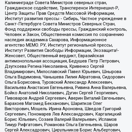
Калининграде Совета Министров северных стран,
Гражданское содействие, Трансперенси Интернешнл-Р,
Центр Защиты Прав Средств Массовой Информации,
Институт развития прессы - Сибирь, Частное учреждение в
Санкт-Петербурге Совета Министров Северных Стран,
Фонд поддержки свободы прессы, Гражданский контроль,
Человек и Закон, Общественная комиссия по сохранению
наследия академика Сахарова, Информационное
агентство МЕМО. РУ, Институт региональной прессы,
Институт Развития Свободы Информации, Экозащита!-
Женсовет, Общественный вердикт, Евразийская
антимонопольная ассоциация, Бедушев Петр Петрович,
Дзугкоева Регина Николаевна, Кривенко Сергей
Владимирович, Милославский Павел Юрьевич, Шнырова
Ольга Вадимовна, Чанышева Лилия Айратовна, Сидорович
Ольга Борисовна, Туровский Александр Алексеевич,
Васильева Анастасия Евгеньевна, Ривина Анна Валерьевна,
Бойко Анатолий Николаевич, Дугин Сергей Георгиевич,
Пивоваров Андрей Сергеевич, Аверин Виталий Евгеньевич,
Барахоев Магомед Бекханович, Шарипков Олег
Викторович, Мошель Ирина Ароновна, Шведов Григорий
Сергеевич, Пономарев Лев Александрович, Каргалицкий
Борис Юльевич, Созаев Валерий Валерьевич, Исламов
Тимур Рифгатович, Романова Ольга Евгеньевна, Щаров
Сергей Алексадрович, Цирульников Борис Альбертович,