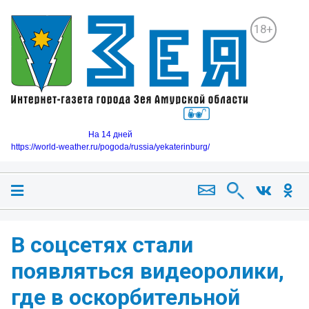
18+
На 14 дней
https://world-weather.ru/pogoda/russia/yekaterinburg/
В соцсетях стали
появляться видеоролики,
где в оскорбительной