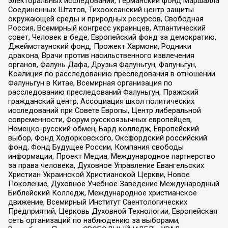
электоральных исследований, Германский фонд Маршалла
Соединенных Штатов, Тихоокеанский центр защиты
окружающей среды и природных ресурсов, Свободная
Россия, Всемирный конгресс украинцев, Атлантический
совет, Человек в беде, Европейский фонд за демократию,
Джеймстаунский фонд, Прожект Хармони, Родники
дракона, Врачи против насильственного извлечения
органов, Фалунь Дафа, Друзья Фалуньгун, Фалуньгун,
Коалиция по расследованию преследования в отношении
Фалуньгун в Китае, Всемирная организация по
расследованию преследований Фалуньгун, Пражский
гражданский центр, Ассоциация школ политических
исследований при Совете Европы, Центр либеральной
современности, Форум русскоязычных европейцев,
Немецко-русский обмен, Бард колледж, Европейский
выбор, Фонд Ходорковского, Оксфордский российский
фонд, Фонд Будущее России, Компания свободы
информации, Проект Медиа, Международное партнерство
за права человека, Духовное Управление Евангельских
Христиан Украинской Христианской Церкви, Новое
Поколение, Духовное Учебное Заведение Международный
Библейский Колледж, Международное христианское
движение, Всемирный Институт Саентологических
Предприятий, Церковь Духовной Технологии, Европейская
сеть организаций по наблюдению за выборами,