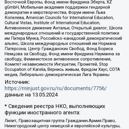
Восточной Европы, Фонд имени Фридриха Эберта, XZ
gGmbH, Мобильная академия поддержки гендерной
демократии и миротворчества, Форум имени Льва
Копелева, American Councils for International Education,
Cultural Vistas, Institute of International Education,
Антивоенное движение Антальи, Открытый диалог, Школа
международных отношений и государственной политики
им Питера Мунка, Российско-канадский демократический
альянс, Школа международных отношений им Нормана
Патерсона, Центр Гражданских Свобод, Фонд Бориса
Немцова за Свободу, Фонд имени Фридриха Науманна за
свободу, Феминистское антивоенное сопротивление,
Комитет независимости Ингушетии, Прометей, Stop
Occupation of Karelia, Вернись живым, Фридом Хаус, СОТА
медиа, Либерально-демократическая Лига Украины
Источник:
https://minjust.gov.ru/ru/documents/7756/
данные на
13.05.2024
* Сведения реестра НКО, выполняющих
функции иностранного агента:
Лилит, Правозащитная группа Гражданин.Армия.Право,
Нижегородский центр немецкой и европейской культуры,