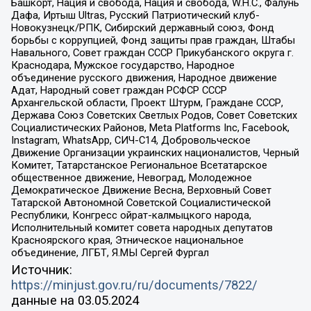
Башкорт, Нация и свобода, Нация и свобода, W.H.С., Фалунь
Дафа, Иртыш Ultras, Русский Патриотический клуб-
Новокузнецк/РПК, Сибирский державный союз, Фонд
борьбы с коррупцией, Фонд защиты прав граждан, Штабы
Навального, Совет граждан СССР Прикубанского округа г.
Краснодара, Мужское государство, Народное
объединение русского движения, Народное движение
Адат, Народный совет граждан РСФСР СССР
Архангельской области, Проект Штурм, Граждане СССР,
Держава Союз Советских Светлых Родов, Совет Советских
Социалистических Районов, Meta Platforms Inc, Facebook,
Instagram, WhatsApp, СИЧ-С14, Добровольческое
Движение Организации украинских националистов, Черный
Комитет, Татарстанское Региональное Всетатарское
общественное движение, Невоград, Молодежное
Демократическое Движение Весна, Верховный Совет
Татарской Автономной Советской Социалистической
Республики, Конгресс ойрат-калмыцкого народа,
Исполнительный комитет совета народных депутатов
Красноярского края, Этническое национальное
объединение, ЛГБТ, Я.МЫ Сергей Фургал
Источник:
https://minjust.gov.ru/ru/documents/7822/
данные на
03.05.2024