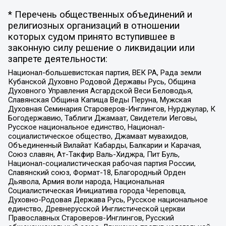
* Перечень общественных объединений и
религиозных организаций в отношении
которых судом принято вступившее в
законную силу решение о ликвидации или
запрете деятельности:
Национал-большевистская партия, ВЕК РА, Рада земли
Кубанской Духовно Родовой Державы Русь, Община
Духовного Управления Асгардской Веси Беловодья,
Славянская Община Капища Веды Перуна, Мужская
Духовная Семинария Староверов-Инглингов, Нурджулар, К
Богодержавию, Таблиги Джамаат, Свидетели Иеговы,
Русское национальное единство, Национал-
социалистическое общество, Джамаат мувахидов,
Объединенный Вилайат Кабарды, Балкарии и Карачая,
Союз славян, Ат-Такфир Валь-Хиджра, Пит Буль,
Национал-социалистическая рабочая партия России,
Славянский союз, Формат-18, Благородный Орден
Дьявола, Армия воли народа, Национальная
Социалистическая Инициатива города Череповца,
Духовно-Родовая Держава Русь, Русское национальное
единство, Древнерусской Инглистической церкви
Православных Староверов-Инглингов, Русский