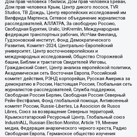
Дом прав человека Тбилиси, Дом прав человека Ереван,
Дом прав человека Крым, Центр дикого лосося, TVR
Studios, ТВ Дождь, Центр европейских исследований им
Вилфрида Мартенса, Сетевое объединение журналистов
расследователей, АЛЛАТРА, За свободную Россию,
Свободная Бурятия, Uralic, UnKremlin, Международная
федерация транспортных рабочих, ИстЧам Финланд,
Гудзоновский институт, Фонд Демократического
Развития, Комитет-2024, Центрально-Европейский
университет, Центр восточноевропейских и
международных исследований, Общество Сторожевой
башни, Библии и трактатов Свидетелей Иеговы,
Гражданский Совет, Центр анализа европейской политики,
Академическая сеть Восточная Европа, Российский
комитет действия, РЭНД корпорейшн, Русская Америка за
демократию в России, Настоящая Россия, Глобальная сеть
журналистов-расследователей, Служба поддержки,
Свободная Россия Берлин, Свободная Россия Северный
Рейн-Вестфалия, Фонд глобальной помощи, Антивоенный
комитет России, Russie-Libertes, La Asocicion de Rusos
Libres, Союз за возвращение Северных территорий,
Крымскотатарский Ресурсный Центр, Глобальный союз
IndustriALL, Russian Election Monitor, Article 19, Мнение
медиа, Федерация анархического черного креста, Радио
Свободная Европа, Германское общество изучения