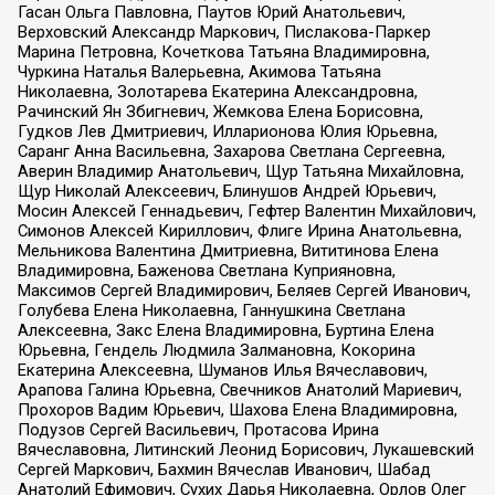
Гасан Ольга Павловна, Паутов Юрий Анатольевич,
Верховский Александр Маркович, Пислакова-Паркер
Марина Петровна, Кочеткова Татьяна Владимировна,
Чуркина Наталья Валерьевна, Акимова Татьяна
Николаевна, Золотарева Екатерина Александровна,
Рачинский Ян Збигневич, Жемкова Елена Борисовна,
Гудков Лев Дмитриевич, Илларионова Юлия Юрьевна,
Саранг Анна Васильевна, Захарова Светлана Сергеевна,
Аверин Владимир Анатольевич, Щур Татьяна Михайловна,
Щур Николай Алексеевич, Блинушов Андрей Юрьевич,
Мосин Алексей Геннадьевич, Гефтер Валентин Михайлович,
Симонов Алексей Кириллович, Флиге Ирина Анатольевна,
Мельникова Валентина Дмитриевна, Вититинова Елена
Владимировна, Баженова Светлана Куприяновна,
Максимов Сергей Владимирович, Беляев Сергей Иванович,
Голубева Елена Николаевна, Ганнушкина Светлана
Алексеевна, Закс Елена Владимировна, Буртина Елена
Юрьевна, Гендель Людмила Залмановна, Кокорина
Екатерина Алексеевна, Шуманов Илья Вячеславович,
Арапова Галина Юрьевна, Свечников Анатолий Мариевич,
Прохоров Вадим Юрьевич, Шахова Елена Владимировна,
Подузов Сергей Васильевич, Протасова Ирина
Вячеславовна, Литинский Леонид Борисович, Лукашевский
Сергей Маркович, Бахмин Вячеслав Иванович, Шабад
Анатолий Ефимович, Сухих Дарья Николаевна, Орлов Олег