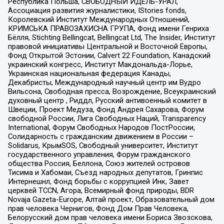
Республика Польша, СВОБОДНЫЙ ИДЕЛЬ-УРАЛ,
Ассоциация развития журналистики, IStories fonds,
Королевский Институт Международных Отношений,
КРИМСЬКА ПРАВОЗАХИСНА ГРУПА, Фонд имени Генриха
Бёлля, Stichting Bellingcat, Bellingcat Ltd, The Insider, Институт
правовой инициативы Центральной и Восточной Европы,
Фонд Открытой Эстонии, Calvert 22 Foundation, Канадский
украинский конгресс, Институт Макдональда-Лорье,
Украинская национальная федерация Канады,
Декабристы, Международный научный центр им Вудро
Вильсона, Свободная пресса, Возрождение, Всеукраинский
духовный центр , Риддл, Русский антивоенный комитет в
Швеции, Проект Медуза, Фонд Андрея Сахарова, Форум
свободной России, Лига Свободных Наций, Transparеncy
International, Форум Свободных Народов ПостРоссии,
Солидарность с гражданским движением в России –
Solidarus, КрымSOS, Свободный университет, Институт
государственного управления, Форум гражданского
общества Россия, Беллона, Союз жителей островов
Тисима и Хабомаи, Съезд народных депутатов, Гринпис
Интернешнл, Фонд борьбы с коррупцией Инк, Завет
церквей TCCN, Агора, Всемирный фонд природы, BDR
Novaja Gazeta-Europe, Алтай проект, Образовательный дом
прав человека Чернигов, Фонд Дом Прав Человека,
Белорусский дом прав человека имени Бориса Звозскова,