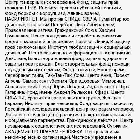
Центр гендерных исследований, Фонд защиты прав
граждан Штаб, Институт права и публичной политики,
Фонд борьбы с коррупцией, Альянс врачей,
НАСИЛИЮ.НЕТ, Мы против СПИДа, СВЕЧА, Гуманитарное
действие, Открытый Петербург, Лига Избирателей,
Правовая инициатива, Гражданский Союз, Хасдей
Ерушалаим, Центр поддержки и содействия развитию
средств массовой информации, Горячая Линия, В защиту
прав заключенных, Институт глобализации и социальных
движений, Центр социально-информационных инициатив
Действие, Благотворительный фонд охраны здоровья и
защиты прав граждан, Благотворительный фонд помощи
осужденным и их семьям, Фонд Тольятти, Новое время,
Серебряная тайга, Так-Так-Так, Сова, центр Анна, Проект
Апрель, Самарская губерния, Эра здоровья, Мемориал,
Аналитический Центр Юрия Левады, Издательство Парк
Гагарина, Фонд имени Андрея Рылькова, Сфера, Центр
СИБАЛЬТ, Уральская правозащитная группа, Женщины
Евразии, Институт прав человека, Фонд защиты гласности,
Российский исследовательский центр по правам человека,
Дальневосточный центр развития гражданских инициатив
и социального партнерства, Гражданское действие, Центр
независимых социологических исследований, Сутяжник,
АКАДЕМИЯ ПО ПРАВАМ ЧЕЛОВЕКА, Центр развития
некоммерческих организаций, Частное учреждение в