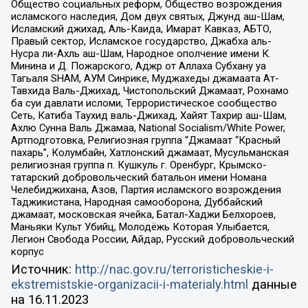
Общество социальных реформ, Общество возрождения
исламского наследия, Дом двух святых, Джунд аш-Шам,
Исламский джихад, Аль-Каида, Имарат Кавказ, АБТО,
Правый сектор, Исламское государство, Джабха аль-
Нусра ли-Ахль аш-Шам, Народное ополчение имени К.
Минина и Д. Пожарского, Аджр от Аллаха Субхану уа
Тагьаля SHAM, АУМ Синрике, Муджахеды джамаата Ат-
Тавхида Валь-Джихад, Чистопольский Джамаат, Рохнамо
ба суи давлати исломи, Террористическое сообщество
Сеть, Катиба Таухид валь-Джихад, Хайят Тахрир аш-Шам,
Ахлю Сунна Валь Джамаа, National Socialism/White Power,
Артподготовка, Религиозная группа “Джамаат “Красный
пахарь”, Колумбайн, Хатлонский джамаат, Мусульманская
религиозная группа п. Кушкуль г. Оренбург, Крымско-
татарский добровольческий батальон имени Номана
Челебиджихана, Азов, Партия исламского возрождения
Таджикистана, Народная самооборона, Дуббайский
джамаат, московская ячейка, Батал-Хаджи Белхороев,
Маньяки Культ Убийц, Молодёжь Которая Улыбается,
Легион Свобода России, Айдар, Русский добровольческий
корпус
Источник:
http://nac.gov.ru/terroristicheskie-i-
ekstremistskie-organizacii-i-materialy.html
данные
на
16.11.2023