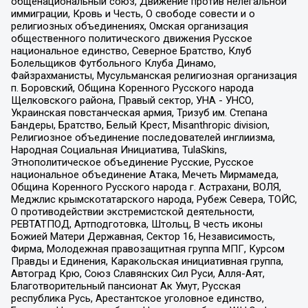
общенациональный союз, Движение против нелегальной
иммиграции, Кровь и Честь, О свободе совести и о
религиозных объединениях, Омская организация
общественного политического движения Русское
национальное единство, Северное Братство, Клуб
Болельщиков Футбольного Клуба Динамо,
Файзрахманисты, Мусульманская религиозная организация
п. Боровский, Община Коренного Русского народа
Щелковского района, Правый сектор, УНА - УНСО,
Украинская повстанческая армия, Тризуб им. Степана
Бандеры, Братство, Белый Крест, Misanthropic division,
Религиозное объединение последователей инглиизма,
Народная Социальная Инициатива, TulaSkins,
Этнополитическое объединение Русские, Русское
национальное объединение Атака, Мечеть Мирмамеда,
Община Коренного Русского народа г. Астрахани, ВОЛЯ,
Меджлис крымскотатарского народа, Рубеж Севера, ТОЙС,
О противодействии экстремистской деятельности,
РЕВТАТПОД, Артподготовка, Штольц, В честь иконы
Божией Матери Державная, Сектор 16, Независимость,
Фирма, Молодежная правозащитная группа МПГ, Курсом
Правды и Единения, Каракольская инициативная группа,
Автоград Крю, Союз Славянских Сил Руси, Алля-Аят,
Благотворительный пансионат Ак Умут, Русская
республика Русь, Арестантское уголовное единство,