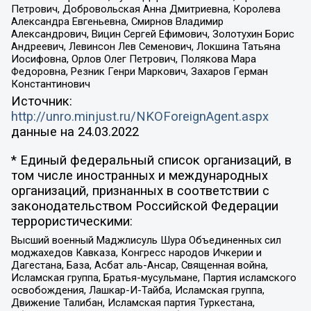
Петрович, Добровольская Анна Дмитриевна, Королева
Александра Евгеньевна, Смирнов Владимир
Александрович, Вицин Сергей Ефимович, Золотухин Борис
Андреевич, Левинсон Лев Семенович, Локшина Татьяна
Иосифовна, Орлов Олег Петрович, Полякова Мара
Федоровна, Резник Генри Маркович, Захаров Герман
Константинович
Источник:
http://unro.minjust.ru/NKOForeignAgent.aspx
данные на
24.03.2022
* Единый федеральный список организаций, в
том числе иностранных и международных
организаций, признанных в соответствии с
законодательством Российской Федерации
террористическими:
Высший военный Маджлисуль Шура Объединенных сил
моджахедов Кавказа, Конгресс народов Ичкерии и
Дагестана, База, Асбат аль-Ансар, Священная война,
Исламская группа, Братья-мусульмане, Партия исламского
освобождения, Лашкар-И-Тайба, Исламская группа,
Движение Талибан, Исламская партия Туркестана,