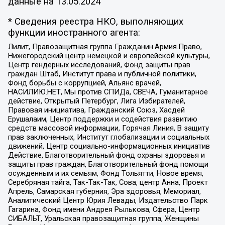
данные на
13.05.2024
* Сведения реестра НКО, выполняющих
функции иностранного агента:
Лилит, Правозащитная группа Гражданин.Армия.Право,
Нижегородский центр немецкой и европейской культуры,
Центр гендерных исследований, Фонд защиты прав
граждан Штаб, Институт права и публичной политики,
Фонд борьбы с коррупцией, Альянс врачей,
НАСИЛИЮ.НЕТ, Мы против СПИДа, СВЕЧА, Гуманитарное
действие, Открытый Петербург, Лига Избирателей,
Правовая инициатива, Гражданский Союз, Хасдей
Ерушалаим, Центр поддержки и содействия развитию
средств массовой информации, Горячая Линия, В защиту
прав заключенных, Институт глобализации и социальных
движений, Центр социально-информационных инициатив
Действие, Благотворительный фонд охраны здоровья и
защиты прав граждан, Благотворительный фонд помощи
осужденным и их семьям, Фонд Тольятти, Новое время,
Серебряная тайга, Так-Так-Так, Сова, центр Анна, Проект
Апрель, Самарская губерния, Эра здоровья, Мемориал,
Аналитический Центр Юрия Левады, Издательство Парк
Гагарина, Фонд имени Андрея Рылькова, Сфера, Центр
СИБАЛЬТ, Уральская правозащитная группа, Женщины