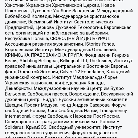
Христиан Украинской Христианской Церкви, Новое
Поколение, Духовное Учебное Заведение Международный
Библейский Колледж, Международное христианское
движение, Всемирный Институт Саентологических
Предприятий, Церковь Духовной Технологии, Европейская
сеть организаций по наблюдению за выборами,
Республика Польша, СВОБОДНЫЙ ИДЕЛЬ-УРАЛ,
Ассоциация развития журналистики, IStories fonds,
Королевский Институт Международных Отношений,
КРИМСЬКА ПРАВОЗАХИСНА ГРУПА, Фонд имени Генриха
Бёлля, Stichting Bellingcat, Bellingcat Ltd, The Insider, Институт
правовой инициативы Центральной и Восточной Европы,
Фонд Открытой Эстонии, Calvert 22 Foundation, Канадский
украинский конгресс, Институт Макдональда-Лорье,
Украинская национальная федерация Канады,
Декабристы, Международный научный центр им Вудро
Вильсона, Свободная пресса, Возрождение, Всеукраинский
духовный центр , Риддл, Русский антивоенный комитет в
Швеции, Проект Медуза, Фонд Андрея Сахарова, Форум
свободной России, Лига Свободных Наций, Transparеncy
International, Форум Свободных Народов ПостРоссии,
Солидарность с гражданским движением в России –
Solidarus, КрымSOS, Свободный университет, Институт
государственного управления, Форум гражданского