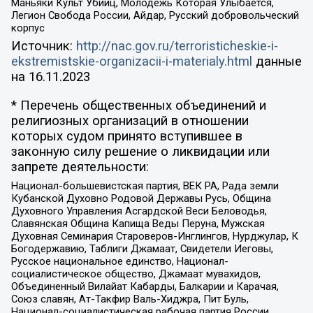
Маньяки Культ Убийц, Молодёжь Которая Улыбается,
Легион Свобода России, Айдар, Русский добровольческий
корпус
Источник:
http://nac.gov.ru/terroristicheskie-i-
ekstremistskie-organizacii-i-materialy.html
данные
на
16.11.2023
* Перечень общественных объединений и
религиозных организаций в отношении
которых судом принято вступившее в
законную силу решение о ликвидации или
запрете деятельности:
Национал-большевистская партия, ВЕК РА, Рада земли
Кубанской Духовно Родовой Державы Русь, Община
Духовного Управления Асгардской Веси Беловодья,
Славянская Община Капища Веды Перуна, Мужская
Духовная Семинария Староверов-Инглингов, Нурджулар, К
Богодержавию, Таблиги Джамаат, Свидетели Иеговы,
Русское национальное единство, Национал-
социалистическое общество, Джамаат мувахидов,
Объединенный Вилайат Кабарды, Балкарии и Карачая,
Союз славян, Ат-Такфир Валь-Хиджра, Пит Буль,
Национал-социалистическая рабочая партия России,