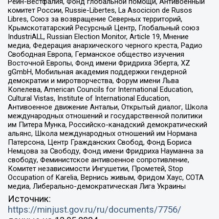
Рейн-Вестфалия, Фонд глобальной помощи, Антивоенный
комитет России, Russie-Libertes, La Asocicion de Rusos
Libres, Союз за возвращение Северных территорий,
Крымскотатарский Ресурсный Центр, Глобальный союз
IndustriALL, Russian Election Monitor, Article 19, Мнение
медиа, Федерация анархического черного креста, Радио
Свободная Европа, Германское общество изучения
Восточной Европы, Фонд имени Фридриха Эберта, XZ
gGmbH, Мобильная академия поддержки гендерной
демократии и миротворчества, Форум имени Льва
Копелева, American Councils for International Education,
Cultural Vistas, Institute of International Education,
Антивоенное движение Антальи, Открытый диалог, Школа
международных отношений и государственной политики
им Питера Мунка, Российско-канадский демократический
альянс, Школа международных отношений им Нормана
Патерсона, Центр Гражданских Свобод, Фонд Бориса
Немцова за Свободу, Фонд имени Фридриха Науманна за
свободу, Феминистское антивоенное сопротивление,
Комитет независимости Ингушетии, Прометей, Stop
Occupation of Karelia, Вернись живым, Фридом Хаус, СОТА
медиа, Либерально-демократическая Лига Украины
Источник:
https://minjust.gov.ru/ru/documents/7756/