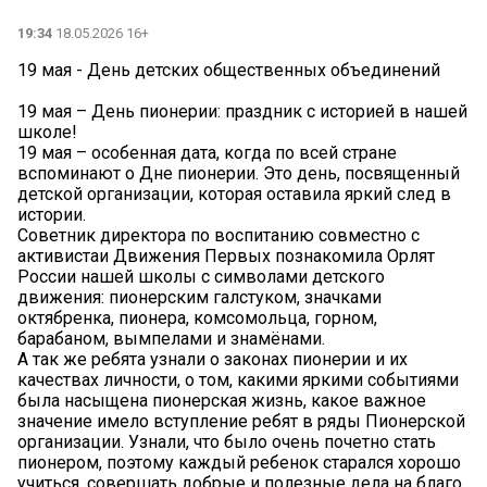
19:34
18.05.2026 16+
19 мая - День детских общественных объединений
19 мая – День пионерии: праздник с историей в нашей
школе!
19 мая – особенная дата, когда по всей стране
вспоминают о Дне пионерии. Это день, посвященный
детской организации, которая оставила яркий след в
истории.
Советник директора по воспитанию совместно с
активистаи Движения Первых познакомила Орлят
России нашей школы с символами детского
движения: пионерским галстуком, значками
октябренка, пионера, комсомольца, горном,
барабаном, вымпелами и знамёнами.
А так же ребята узнали о законах пионерии и их
качествах личности, о том, какими яркими событиями
была насыщена пионерская жизнь, какое важное
значение имело вступление ребят в ряды Пионерской
организации. Узнали, что было очень почетно стать
пионером, поэтому каждый ребенок старался хорошо
учиться, совершать добрые и полезные дела на благо