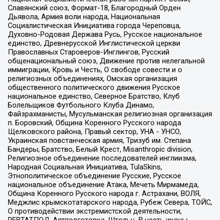
Славянский союз, Формат-18, Благородный Орден
Дьявола, Армия воли народа, Национальная
Социалистическая Инициатива города Череповца,
Духовно-Родовая Держава Русь, Русское национальное
единство, Древнерусской Инглистической церкви
Православных Староверов-Инглингов, Русский
общенациональный союз, Движение против нелегальной
иммиграции, Кровь и Честь, О свободе совести и о
религиозных объединениях, Омская организация
общественного политического движения Русское
национальное единство, Северное Братство, Клуб
Болельщиков Футбольного Клуба Динамо,
Файзрахманисты, Мусульманская религиозная организация
п. Боровский, Община Коренного Русского народа
Щелковского района, Правый сектор, УНА - УНСО,
Украинская повстанческая армия, Тризуб им. Степана
Бандеры, Братство, Белый Крест, Misanthropic division,
Религиозное объединение последователей инглиизма,
Народная Социальная Инициатива, TulaSkins,
Этнополитическое объединение Русские, Русское
национальное объединение Атака, Мечеть Мирмамеда,
Община Коренного Русского народа г. Астрахани, ВОЛЯ,
Меджлис крымскотатарского народа, Рубеж Севера, ТОЙС,
О противодействии экстремистской деятельности,
РЕВТАТПОД, Артподготовка, Штольц, В честь иконы