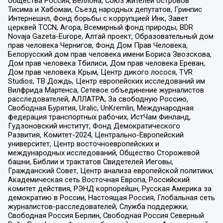
общества Россия, Беллона, Союз жителей островов
Тисима и Хабомаи, Съезд народных депутатов, Гринпис
Интернешнл, Фонд борьбы с коррупцией Инк, Завет
церквей TCCN, Агора, Всемирный фонд природы, BDR
Novaja Gazeta-Europe, Алтай проект, Образовательный дом
прав человека Чернигов, Фонд Дом Прав Человека,
Белорусский дом прав человека имени Бориса Звозскова,
Дом прав человека Тбилиси, Дом прав человека Ереван,
Дом прав человека Крым, Центр дикого лосося, TVR
Studios, ТВ Дождь, Центр европейских исследований им
Вилфрида Мартенса, Сетевое объединение журналистов
расследователей, АЛЛАТРА, За свободную Россию,
Свободная Бурятия, Uralic, UnKremlin, Международная
федерация транспортных рабочих, ИстЧам Финланд,
Гудзоновский институт, Фонд Демократического
Развития, Комитет-2024, Центрально-Европейский
университет, Центр восточноевропейских и
международных исследований, Общество Сторожевой
башни, Библии и трактатов Свидетелей Иеговы,
Гражданский Совет, Центр анализа европейской политики,
Академическая сеть Восточная Европа, Российский
комитет действия, РЭНД корпорейшн, Русская Америка за
демократию в России, Настоящая Россия, Глобальная сеть
журналистов-расследователей, Служба поддержки,
Свободная Россия Берлин, Свободная Россия Северный