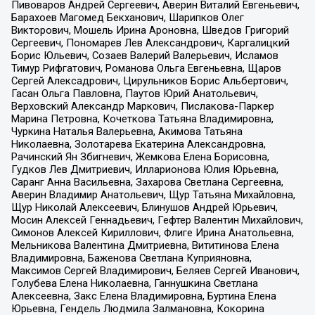
Пивоваров Андрей Сергеевич, Аверин Виталий Евгеньевич,
Барахоев Магомед Бекханович, Шарипков Олег
Викторович, Мошель Ирина Ароновна, Шведов Григорий
Сергеевич, Пономарев Лев Александрович, Каргалицкий
Борис Юльевич, Созаев Валерий Валерьевич, Исламов
Тимур Рифгатович, Романова Ольга Евгеньевна, Щаров
Сергей Алексадрович, Цирульников Борис Альбертович,
Гасан Ольга Павловна, Паутов Юрий Анатольевич,
Верховский Александр Маркович, Пислакова-Паркер
Марина Петровна, Кочеткова Татьяна Владимировна,
Чуркина Наталья Валерьевна, Акимова Татьяна
Николаевна, Золотарева Екатерина Александровна,
Рачинский Ян Збигневич, Жемкова Елена Борисовна,
Гудков Лев Дмитриевич, Илларионова Юлия Юрьевна,
Саранг Анна Васильевна, Захарова Светлана Сергеевна,
Аверин Владимир Анатольевич, Щур Татьяна Михайловна,
Щур Николай Алексеевич, Блинушов Андрей Юрьевич,
Мосин Алексей Геннадьевич, Гефтер Валентин Михайлович,
Симонов Алексей Кириллович, Флиге Ирина Анатольевна,
Мельникова Валентина Дмитриевна, Вититинова Елена
Владимировна, Баженова Светлана Куприяновна,
Максимов Сергей Владимирович, Беляев Сергей Иванович,
Голубева Елена Николаевна, Ганнушкина Светлана
Алексеевна, Закс Елена Владимировна, Буртина Елена
Юрьевна, Гендель Людмила Залмановна, Кокорина