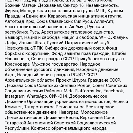
Божией Матери Державная, Сектор 16, Независимость,
Фирма, Молодежная правозащитная группа МПГ, Курсом
Правды и Единения, Каракольская инициативная группа,
Автоград Крю, Союз Славянских Сил Руси, Алля-Аят,
Благотворительный пансионат Ак Умут, Русская
республика Русь, Арестантское уголовное единство,
Башкорт, Нация и свобода, Нация и свобода, W.H.С., Фалунь
Дафа, Иртыш Ultras, Русский Патриотический клуб-
Новокузнецк/РПК, Сибирский державный союз, Фонд
борьбы с коррупцией, Фонд защиты прав граждан, Штабы
Навального, Совет граждан СССР Прикубанского округа г.
Краснодара, Мужское государство, Народное
объединение русского движения, Народное движение
Адат, Народный совет граждан РСФСР СССР
Архангельской области, Проект Штурм, Граждане СССР,
Держава Союз Советских Светлых Родов, Совет Советских
Социалистических Районов, Meta Platforms Inc, Facebook,
Instagram, WhatsApp, СИЧ-С14, Добровольческое
Движение Организации украинских националистов, Черный
Комитет, Татарстанское Региональное Всетатарское
общественное движение, Невоград, Молодежное
Демократическое Движение Весна, Верховный Совет
Татарской Автономной Советской Социалистической
Республики, Конгресс ойрат-калмыцкого народа,