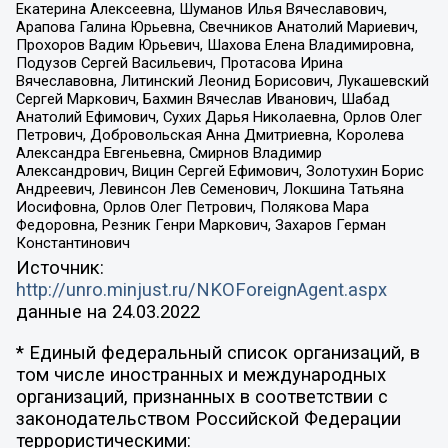
Екатерина Алексеевна, Шуманов Илья Вячеславович,
Арапова Галина Юрьевна, Свечников Анатолий Мариевич,
Прохоров Вадим Юрьевич, Шахова Елена Владимировна,
Подузов Сергей Васильевич, Протасова Ирина
Вячеславовна, Литинский Леонид Борисович, Лукашевский
Сергей Маркович, Бахмин Вячеслав Иванович, Шабад
Анатолий Ефимович, Сухих Дарья Николаевна, Орлов Олег
Петрович, Добровольская Анна Дмитриевна, Королева
Александра Евгеньевна, Смирнов Владимир
Александрович, Вицин Сергей Ефимович, Золотухин Борис
Андреевич, Левинсон Лев Семенович, Локшина Татьяна
Иосифовна, Орлов Олег Петрович, Полякова Мара
Федоровна, Резник Генри Маркович, Захаров Герман
Константинович
Источник:
http://unro.minjust.ru/NKOForeignAgent.aspx
данные на
24.03.2022
* Единый федеральный список организаций, в
том числе иностранных и международных
организаций, признанных в соответствии с
законодательством Российской Федерации
террористическими: