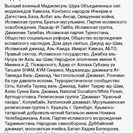
Высший военный Маджлисуль Шура Объединенных сил
моджахедов Кавказа, Конгресс народов Ичкерии и
Дагестана, База, Асбат аль-Ансар, Священная война,
Исламская группа, Братья-мусульмане, Партия исламского
освобождения, Лашкар-И-Тайба, Исламская группа,
Движение Талибан, Исламская партия Туркестана,
Общество социальных реформ, Общество возрождения
исламского наследия, Дом двух святых, Джунд аш-Шам,
Исламский джихад, Аль-Каида, Имарат Кавказ, АБТО,
Правый сектор, Исламское государство, Джабха аль-
Нусра ли-Ахль аш-Шам, Народное ополчение имени К.
Минина и Д. Пожарского, Аджр от Аллаха Субхану уа
Тагьаля SHAM, АУМ Синрике, Муджахеды джамаата Ат-
Тавхида Валь-Джихад, Чистопольский Джамаат, Рохнамо
ба суи давлати исломи, Террористическое сообщество
Сеть, Катиба Таухид валь-Джихад, Хайят Тахрир аш-Шам,
Ахлю Сунна Валь Джамаа, National Socialism/White Power,
Артподготовка, Религиозная группа “Джамаат “Красный
пахарь”, Колумбайн, Хатлонский джамаат, Мусульманская
религиозная группа п. Кушкуль г. Оренбург, Крымско-
татарский добровольческий батальон имени Номана
Челебиджихана, Азов, Партия исламского возрождения
Таджикистана, Народная самооборона, Дуббайский
джамаат, московская ячейка, Батал-Хаджи Белхороев,