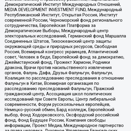
Демократический Институт Международных Отношений,
MEDIA DEVELOPMENT INVESTMENT FUND, Международный
Республиканский Институт, Открытая Россия, Институт
современной России, Черноморский фонд регионального
сотрудничества, Европейская Платформа за
Демократические Выборы, Международный центр
электоральных исследований, Германский фонд Маршалла
Соединенных Штатов, Тихоокеанский центр защиты
окружающей среды и природных ресурсов, Свободная
Россия, Всемирный конгресс украинцев, Атлантический
совет, Человек в беде, Европейский фонд за демократию,
Джеймстаунский фонд, Прожект Хармони, Родники
дракона, Врачи против насильственного извлечения
органов, Фалунь Дафа, Друзья Фалуньгун, Фалуньгун,
Коалиция по расследованию преследования в отношении
Фалуньгун в Китае, Всемирная организация по
расследованию преследований Фалуньгун, Пражский
гражданский центр, Ассоциация школ политических
исследований при Совете Европы, Центр либеральной
современности, Форум русскоязычных европейцев,
Немецко-русский обмен, Бард колледж, Европейский
выбор, Фонд Ходорковского, Оксфордский российский
фонд, Фонд Будущее России, Компания свободы
информации, Проект Медиа, Международное партнерство
за права человека, Духовное Управление Евангельских