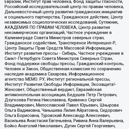
Евразии, Институт прав человека, Фонд защиты гласности,
Российский исследовательский центр по правам человека,
Дальневосточный центр развития гражданских инициатив
и социального партнерства, Гражданское действие, Центр
независимых социологических исследований, Сутяжник,
АКАДЕМИЯ ПО ПРАВАМ ЧЕЛОВЕКА, Центр развития
некоммерческих организаций, Частное учреждение в
Калининграде Совета Министров северных стран,
Гражданское содействие, Трансперенси Интернешнл-Р,
Центр Защиты Прав Средств Массовой Информации,
Институт развития прессы - Сибирь, Частное учреждение в
Санкт-Петербурге Совета Министров Северных Стран,
Фонд поддержки свободы прессы, Гражданский контроль,
Человек и Закон, Общественная комиссия по сохранению
наследия академика Сахарова, Информационное
агентство МЕМО. РУ, Институт региональной прессы,
Институт Развития Свободы Информации, Экозащита!-
Женсовет, Общественный вердикт, Евразийская
антимонопольная ассоциация, Бедушев Петр Петрович,
Дзугкоева Регина Николаевна, Кривенко Сергей
Владимирович, Милославский Павел Юрьевич, Шнырова
Ольга Вадимовна, Чанышева Лилия Айратовна, Сидорович
Ольга Борисовна, Туровский Александр Алексеевич,
Васильева Анастасия Евгеньевна, Ривина Анна Валерьевна,
Бойко Анатолий Николаевич, Дугин Сергей Георгиевич,