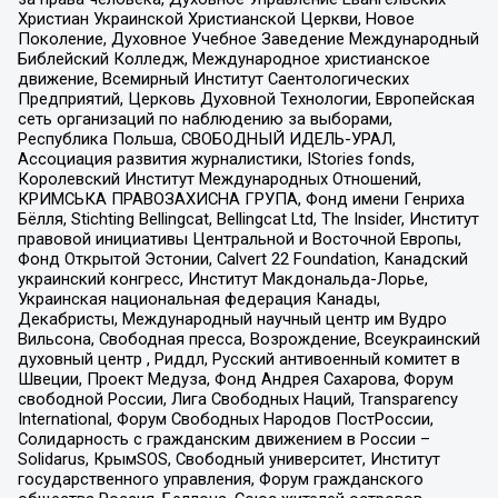
Христиан Украинской Христианской Церкви, Новое
Поколение, Духовное Учебное Заведение Международный
Библейский Колледж, Международное христианское
движение, Всемирный Институт Саентологических
Предприятий, Церковь Духовной Технологии, Европейская
сеть организаций по наблюдению за выборами,
Республика Польша, СВОБОДНЫЙ ИДЕЛЬ-УРАЛ,
Ассоциация развития журналистики, IStories fonds,
Королевский Институт Международных Отношений,
КРИМСЬКА ПРАВОЗАХИСНА ГРУПА, Фонд имени Генриха
Бёлля, Stichting Bellingcat, Bellingcat Ltd, The Insider, Институт
правовой инициативы Центральной и Восточной Европы,
Фонд Открытой Эстонии, Calvert 22 Foundation, Канадский
украинский конгресс, Институт Макдональда-Лорье,
Украинская национальная федерация Канады,
Декабристы, Международный научный центр им Вудро
Вильсона, Свободная пресса, Возрождение, Всеукраинский
духовный центр , Риддл, Русский антивоенный комитет в
Швеции, Проект Медуза, Фонд Андрея Сахарова, Форум
свободной России, Лига Свободных Наций, Transparеncy
International, Форум Свободных Народов ПостРоссии,
Солидарность с гражданским движением в России –
Solidarus, КрымSOS, Свободный университет, Институт
государственного управления, Форум гражданского