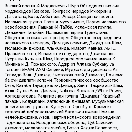
Высший военный Маджлисуль Шура Объединенных сил
моджахедов Кавказа, Конгресс народов Ичкерии и
Дагестана, База, Асбат аль-Ансар, Священная война,
Исламская группа, Братья-мусульмане, Партия исламского
освобождения, Лашкар-И-Тайба, Исламская группа,
Движение Талибан, Исламская партия Туркестана,
Общество социальных реформ, Общество возрождения
исламского наследия, Дом двух святых, Джунд аш-Шам,
Исламский джихад, Аль-Каида, Имарат Кавказ, АБТО,
Правый сектор, Исламское государство, Джабха аль-
Нусра ли-Ахль аш-Шам, Народное ополчение имени К.
Минина и Д. Пожарского, Аджр от Аллаха Субхану уа
Тагьаля SHAM, АУМ Синрике, Муджахеды джамаата Ат-
Тавхида Валь-Джихад, Чистопольский Джамаат, Рохнамо
ба суи давлати исломи, Террористическое сообщество
Сеть, Катиба Таухид валь-Джихад, Хайят Тахрир аш-Шам,
Ахлю Сунна Валь Джамаа, National Socialism/White Power,
Артподготовка, Религиозная группа “Джамаат “Красный
пахарь”, Колумбайн, Хатлонский джамаат, Мусульманская
религиозная группа п. Кушкуль г. Оренбург, Крымско-
татарский добровольческий батальон имени Номана
Челебиджихана, Азов, Партия исламского возрождения
Таджикистана, Народная самооборона, Дуббайский
джамаат, московская ячейка, Батал-Хаджи Белхороев,