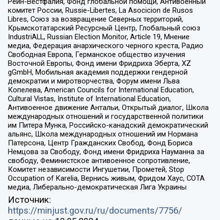
Рейн-Вестфалия, Фонд глобальной помощи, Антивоенный
комитет России, Russie-Libertes, La Asocicion de Rusos
Libres, Союз за возвращение Северных территорий,
Крымскотатарский Ресурсный Центр, Глобальный союз
IndustriALL, Russian Election Monitor, Article 19, Мнение
медиа, Федерация анархического черного креста, Радио
Свободная Европа, Германское общество изучения
Восточной Европы, Фонд имени Фридриха Эберта, XZ
gGmbH, Мобильная академия поддержки гендерной
демократии и миротворчества, Форум имени Льва
Копелева, American Councils for International Education,
Cultural Vistas, Institute of International Education,
Антивоенное движение Антальи, Открытый диалог, Школа
международных отношений и государственной политики
им Питера Мунка, Российско-канадский демократический
альянс, Школа международных отношений им Нормана
Патерсона, Центр Гражданских Свобод, Фонд Бориса
Немцова за Свободу, Фонд имени Фридриха Науманна за
свободу, Феминистское антивоенное сопротивление,
Комитет независимости Ингушетии, Прометей, Stop
Occupation of Karelia, Вернись живым, Фридом Хаус, СОТА
медиа, Либерально-демократическая Лига Украины
Источник:
https://minjust.gov.ru/ru/documents/7756/