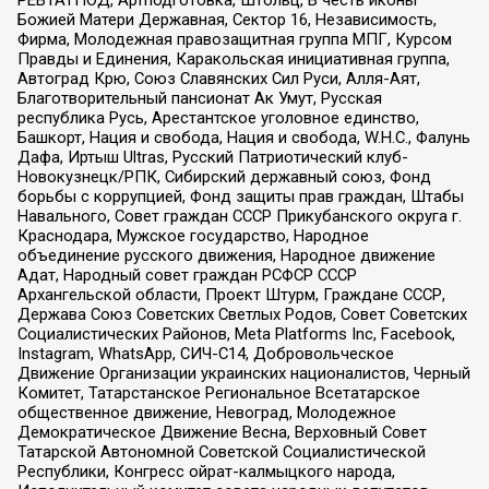
Божией Матери Державная, Сектор 16, Независимость,
Фирма, Молодежная правозащитная группа МПГ, Курсом
Правды и Единения, Каракольская инициативная группа,
Автоград Крю, Союз Славянских Сил Руси, Алля-Аят,
Благотворительный пансионат Ак Умут, Русская
республика Русь, Арестантское уголовное единство,
Башкорт, Нация и свобода, Нация и свобода, W.H.С., Фалунь
Дафа, Иртыш Ultras, Русский Патриотический клуб-
Новокузнецк/РПК, Сибирский державный союз, Фонд
борьбы с коррупцией, Фонд защиты прав граждан, Штабы
Навального, Совет граждан СССР Прикубанского округа г.
Краснодара, Мужское государство, Народное
объединение русского движения, Народное движение
Адат, Народный совет граждан РСФСР СССР
Архангельской области, Проект Штурм, Граждане СССР,
Держава Союз Советских Светлых Родов, Совет Советских
Социалистических Районов, Meta Platforms Inc, Facebook,
Instagram, WhatsApp, СИЧ-С14, Добровольческое
Движение Организации украинских националистов, Черный
Комитет, Татарстанское Региональное Всетатарское
общественное движение, Невоград, Молодежное
Демократическое Движение Весна, Верховный Совет
Татарской Автономной Советской Социалистической
Республики, Конгресс ойрат-калмыцкого народа,