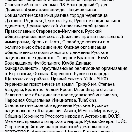
Славянский союз, Формат-18, Благородный Орден
Дьявола, Армия воли народа, Национальная
Социалистическая Инициатива города Череповца,
Духовно-Родовая Держава Русь, Русское национальное
единство, Древнерусской Инглистической церкви
Православных Староверов-Инглингов, Русский
общенациональный союз, Движение против нелегальной
иммиграции, Кровь и Честь, О свободе совести и о
религиозных объединениях, Омская организация
общественного политического движения Русское
национальное единство, Северное Братство, Клуб
Болельщиков Футбольного Клуба Динамо,
Файзрахманисты, Мусульманская религиозная организация
п. Боровский, Община Коренного Русского народа
Щелковского района, Правый сектор, УНА - УНСО,
Украинская повстанческая армия, Тризуб им. Степана
Бандеры, Братство, Белый Крест, Misanthropic division,
Религиозное объединение последователей инглиизма,
Народная Социальная Инициатива, TulaSkins,
Этнополитическое объединение Русские, Русское
национальное объединение Атака, Мечеть Мирмамеда,
Община Коренного Русского народа г. Астрахани, ВОЛЯ,
Меджлис крымскотатарского народа, Рубеж Севера, ТОЙС,
О противодействии экстремистской деятельности,
РЕВТАТПОД, Артподготовка, Штольц, В честь иконы