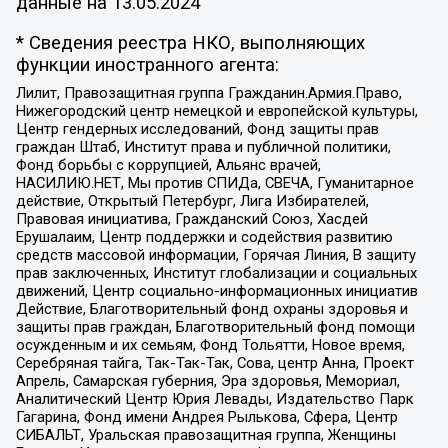
данные на
13.05.2024
* Сведения реестра НКО, выполняющих
функции иностранного агента:
Лилит, Правозащитная группа Гражданин.Армия.Право,
Нижегородский центр немецкой и европейской культуры,
Центр гендерных исследований, Фонд защиты прав
граждан Штаб, Институт права и публичной политики,
Фонд борьбы с коррупцией, Альянс врачей,
НАСИЛИЮ.НЕТ, Мы против СПИДа, СВЕЧА, Гуманитарное
действие, Открытый Петербург, Лига Избирателей,
Правовая инициатива, Гражданский Союз, Хасдей
Ерушалаим, Центр поддержки и содействия развитию
средств массовой информации, Горячая Линия, В защиту
прав заключенных, Институт глобализации и социальных
движений, Центр социально-информационных инициатив
Действие, Благотворительный фонд охраны здоровья и
защиты прав граждан, Благотворительный фонд помощи
осужденным и их семьям, Фонд Тольятти, Новое время,
Серебряная тайга, Так-Так-Так, Сова, центр Анна, Проект
Апрель, Самарская губерния, Эра здоровья, Мемориал,
Аналитический Центр Юрия Левады, Издательство Парк
Гагарина, Фонд имени Андрея Рылькова, Сфера, Центр
СИБАЛЬТ, Уральская правозащитная группа, Женщины