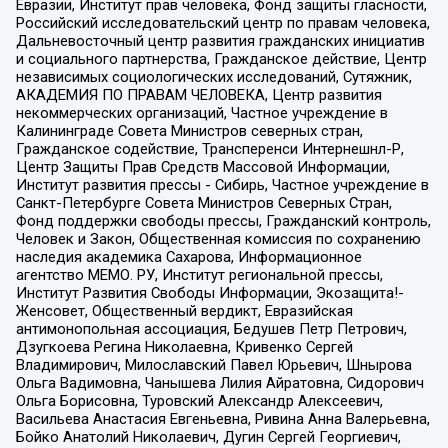
Евразии, Институт прав человека, Фонд защиты гласности,
Российский исследовательский центр по правам человека,
Дальневосточный центр развития гражданских инициатив
и социального партнерства, Гражданское действие, Центр
независимых социологических исследований, Сутяжник,
АКАДЕМИЯ ПО ПРАВАМ ЧЕЛОВЕКА, Центр развития
некоммерческих организаций, Частное учреждение в
Калининграде Совета Министров северных стран,
Гражданское содействие, Трансперенси Интернешнл-Р,
Центр Защиты Прав Средств Массовой Информации,
Институт развития прессы - Сибирь, Частное учреждение в
Санкт-Петербурге Совета Министров Северных Стран,
Фонд поддержки свободы прессы, Гражданский контроль,
Человек и Закон, Общественная комиссия по сохранению
наследия академика Сахарова, Информационное
агентство МЕМО. РУ, Институт региональной прессы,
Институт Развития Свободы Информации, Экозащита!-
Женсовет, Общественный вердикт, Евразийская
антимонопольная ассоциация, Бедушев Петр Петрович,
Дзугкоева Регина Николаевна, Кривенко Сергей
Владимирович, Милославский Павел Юрьевич, Шнырова
Ольга Вадимовна, Чанышева Лилия Айратовна, Сидорович
Ольга Борисовна, Туровский Александр Алексеевич,
Васильева Анастасия Евгеньевна, Ривина Анна Валерьевна,
Бойко Анатолий Николаевич, Дугин Сергей Георгиевич,