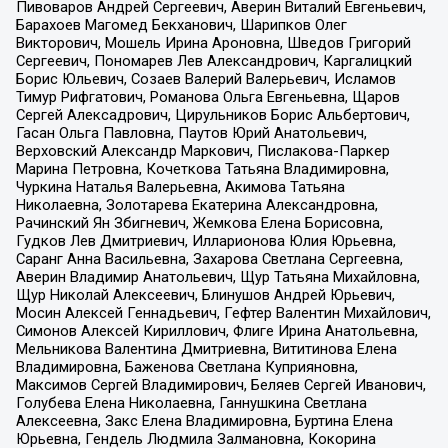
Пивоваров Андрей Сергеевич, Аверин Виталий Евгеньевич,
Барахоев Магомед Бекханович, Шарипков Олег
Викторович, Мошель Ирина Ароновна, Шведов Григорий
Сергеевич, Пономарев Лев Александрович, Каргалицкий
Борис Юльевич, Созаев Валерий Валерьевич, Исламов
Тимур Рифгатович, Романова Ольга Евгеньевна, Щаров
Сергей Алексадрович, Цирульников Борис Альбертович,
Гасан Ольга Павловна, Паутов Юрий Анатольевич,
Верховский Александр Маркович, Пислакова-Паркер
Марина Петровна, Кочеткова Татьяна Владимировна,
Чуркина Наталья Валерьевна, Акимова Татьяна
Николаевна, Золотарева Екатерина Александровна,
Рачинский Ян Збигневич, Жемкова Елена Борисовна,
Гудков Лев Дмитриевич, Илларионова Юлия Юрьевна,
Саранг Анна Васильевна, Захарова Светлана Сергеевна,
Аверин Владимир Анатольевич, Щур Татьяна Михайловна,
Щур Николай Алексеевич, Блинушов Андрей Юрьевич,
Мосин Алексей Геннадьевич, Гефтер Валентин Михайлович,
Симонов Алексей Кириллович, Флиге Ирина Анатольевна,
Мельникова Валентина Дмитриевна, Вититинова Елена
Владимировна, Баженова Светлана Куприяновна,
Максимов Сергей Владимирович, Беляев Сергей Иванович,
Голубева Елена Николаевна, Ганнушкина Светлана
Алексеевна, Закс Елена Владимировна, Буртина Елена
Юрьевна, Гендель Людмила Залмановна, Кокорина