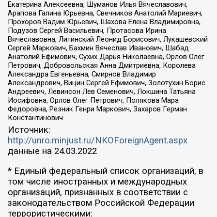
Екатерина Алексеевна, Шуманов Илья Вячеславович,
Арапова Галина Юрьевна, Свечников Анатолий Мариевич,
Прохоров Вадим Юрьевич, Шахова Елена Владимировна,
Подузов Сергей Васильевич, Протасова Ирина
Вячеславовна, Литинский Леонид Борисович, Лукашевский
Сергей Маркович, Бахмин Вячеслав Иванович, Шабад
Анатолий Ефимович, Сухих Дарья Николаевна, Орлов Олег
Петрович, Добровольская Анна Дмитриевна, Королева
Александра Евгеньевна, Смирнов Владимир
Александрович, Вицин Сергей Ефимович, Золотухин Борис
Андреевич, Левинсон Лев Семенович, Локшина Татьяна
Иосифовна, Орлов Олег Петрович, Полякова Мара
Федоровна, Резник Генри Маркович, Захаров Герман
Константинович
Источник:
http://unro.minjust.ru/NKOForeignAgent.aspx
данные на
24.03.2022
* Единый федеральный список организаций, в
том числе иностранных и международных
организаций, признанных в соответствии с
законодательством Российской Федерации
террористическими: