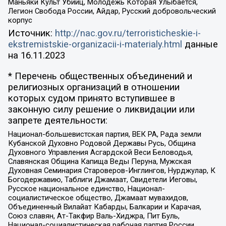
Маньяки Культ Убийц, Молодёжь Которая Улыбается,
Легион Свобода России, Айдар, Русский добровольческий
корпус
Источник:
http://nac.gov.ru/terroristicheskie-i-
ekstremistskie-organizacii-i-materialy.html
данные
на
16.11.2023
* Перечень общественных объединений и
религиозных организаций в отношении
которых судом принято вступившее в
законную силу решение о ликвидации или
запрете деятельности:
Национал-большевистская партия, ВЕК РА, Рада земли
Кубанской Духовно Родовой Державы Русь, Община
Духовного Управления Асгардской Веси Беловодья,
Славянская Община Капища Веды Перуна, Мужская
Духовная Семинария Староверов-Инглингов, Нурджулар, К
Богодержавию, Таблиги Джамаат, Свидетели Иеговы,
Русское национальное единство, Национал-
социалистическое общество, Джамаат мувахидов,
Объединенный Вилайат Кабарды, Балкарии и Карачая,
Союз славян, Ат-Такфир Валь-Хиджра, Пит Буль,
Национал-социалистическая рабочая партия России,