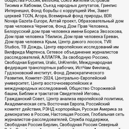
общества Россия, Беллона, Союз жителей островов
Тисима и Хабомаи, Съезд народных депутатов, Гринпис
Интернешнл, Фонд борьбы с коррупцией Инк, Завет
церквей TCCN, Агора, Всемирный фонд природы, BDR
Novaja Gazeta-Europe, Алтай проект, Образовательный дом
прав человека Чернигов, Фонд Дом Прав Человека,
Белорусский дом прав человека имени Бориса Звозскова,
Дом прав человека Тбилиси, Дом прав человека Ереван,
Дом прав человека Крым, Центр дикого лосося, TVR
Studios, ТВ Дождь, Центр европейских исследований им
Вилфрида Мартенса, Сетевое объединение журналистов
расследователей, АЛЛАТРА, За свободную Россию,
Свободная Бурятия, Uralic, UnKremlin, Международная
федерация транспортных рабочих, ИстЧам Финланд,
Гудзоновский институт, Фонд Демократического
Развития, Комитет-2024, Центрально-Европейский
университет, Центр восточноевропейских и
международных исследований, Общество Сторожевой
башни, Библии и трактатов Свидетелей Иеговы,
Гражданский Совет, Центр анализа европейской политики,
Академическая сеть Восточная Европа, Российский
комитет действия, РЭНД корпорейшн, Русская Америка за
демократию в России, Настоящая Россия, Глобальная сеть
журналистов-расследователей, Служба поддержки,
Свободная Россия Берлин, Свободная Россия Северный