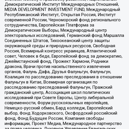
Демократический Институт Международных Отношений,
MEDIA DEVELOPMENT INVESTMENT FUND, Международный
Республиканский Институт, Открытая Россия, Институт
современной России, Черноморский фонд регионального
сотрудничества, Европейская Платформа за
Демократические Выборы, Международный центр
электоральных исследований, Германский фонд Маршалла
Соединенных Штатов, Тихоокеанский центр защиты
окружающей среды и природных ресурсов, Свободная
Россия, Всемирный конгресс украинцев, Атлантический
совет, Человек в беде, Европейский фонд за демократию,
Джеймстаунский фонд, Прожект Хармони, Родники
дракона, Врачи против насильственного извлечения
органов, Фалунь Дафа, Друзья Фалуньгун, Фалуньгун,
Коалиция по расследованию преследования в отношении
Фалуньгун в Китае, Всемирная организация по
расследованию преследований Фалуньгун, Пражский
гражданский центр, Ассоциация школ политических
исследований при Совете Европы, Центр либеральной
современности, Форум русскоязычных европейцев,
Немецко-русский обмен, Бард колледж, Европейский
выбор, Фонд Ходорковского, Оксфордский российский
фонд, Фонд Будущее России, Компания свободы
информации, Проект Медиа, Международное партнерство
за права человека, Духовное Управление Евангельских