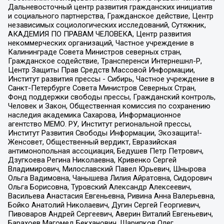
Дальневосточный центр развития гражданских инициатив
и социального партнерства, Гражданское действие, Центр
независимых социологических исследований, Сутяжник,
АКАДЕМИЯ ПО ПРАВАМ ЧЕЛОВЕКА, Центр развития
некоммерческих организаций, Частное учреждение в
Калининграде Совета Министров северных стран,
Гражданское содействие, Трансперенси Интернешнл-Р,
Центр Защиты Прав Средств Массовой Информации,
Институт развития прессы - Сибирь, Частное учреждение в
Санкт-Петербурге Совета Министров Северных Стран,
Фонд поддержки свободы прессы, Гражданский контроль,
Человек и Закон, Общественная комиссия по сохранению
наследия академика Сахарова, Информационное
агентство МЕМО. РУ, Институт региональной прессы,
Институт Развития Свободы Информации, Экозащита!-
Женсовет, Общественный вердикт, Евразийская
антимонопольная ассоциация, Бедушев Петр Петрович,
Дзугкоева Регина Николаевна, Кривенко Сергей
Владимирович, Милославский Павел Юрьевич, Шнырова
Ольга Вадимовна, Чанышева Лилия Айратовна, Сидорович
Ольга Борисовна, Туровский Александр Алексеевич,
Васильева Анастасия Евгеньевна, Ривина Анна Валерьевна,
Бойко Анатолий Николаевич, Дугин Сергей Георгиевич,
Пивоваров Андрей Сергеевич, Аверин Виталий Евгеньевич,
Барахоев Магомед Бекханович, Шарипков Олег