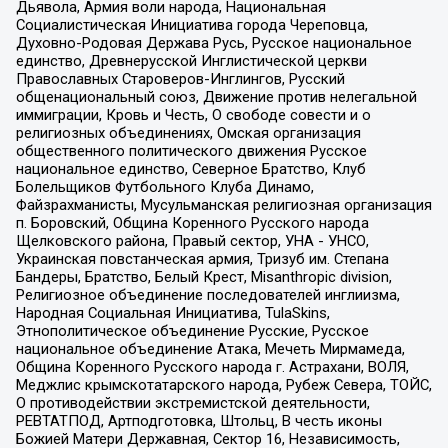
Дьявола, Армия воли народа, Национальная
Социалистическая Инициатива города Череповца,
Духовно-Родовая Держава Русь, Русское национальное
единство, Древнерусской Инглистической церкви
Православных Староверов-Инглингов, Русский
общенациональный союз, Движение против нелегальной
иммиграции, Кровь и Честь, О свободе совести и о
религиозных объединениях, Омская организация
общественного политического движения Русское
национальное единство, Северное Братство, Клуб
Болельщиков Футбольного Клуба Динамо,
Файзрахманисты, Мусульманская религиозная организация
п. Боровский, Община Коренного Русского народа
Щелковского района, Правый сектор, УНА - УНСО,
Украинская повстанческая армия, Тризуб им. Степана
Бандеры, Братство, Белый Крест, Misanthropic division,
Религиозное объединение последователей инглиизма,
Народная Социальная Инициатива, TulaSkins,
Этнополитическое объединение Русские, Русское
национальное объединение Атака, Мечеть Мирмамеда,
Община Коренного Русского народа г. Астрахани, ВОЛЯ,
Меджлис крымскотатарского народа, Рубеж Севера, ТОЙС,
О противодействии экстремистской деятельности,
РЕВТАТПОД, Артподготовка, Штольц, В честь иконы
Божией Матери Державная, Сектор 16, Независимость,