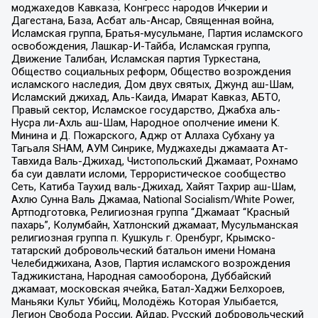
моджахедов Кавказа, Конгресс народов Ичкерии и
Дагестана, База, Асбат аль-Ансар, Священная война,
Исламская группа, Братья-мусульмане, Партия исламского
освобождения, Лашкар-И-Тайба, Исламская группа,
Движение Талибан, Исламская партия Туркестана,
Общество социальных реформ, Общество возрождения
исламского наследия, Дом двух святых, Джунд аш-Шам,
Исламский джихад, Аль-Каида, Имарат Кавказ, АБТО,
Правый сектор, Исламское государство, Джабха аль-
Нусра ли-Ахль аш-Шам, Народное ополчение имени К.
Минина и Д. Пожарского, Аджр от Аллаха Субхану уа
Тагьаля SHAM, АУМ Синрике, Муджахеды джамаата Ат-
Тавхида Валь-Джихад, Чистопольский Джамаат, Рохнамо
ба суи давлати исломи, Террористическое сообщество
Сеть, Катиба Таухид валь-Джихад, Хайят Тахрир аш-Шам,
Ахлю Сунна Валь Джамаа, National Socialism/White Power,
Артподготовка, Религиозная группа “Джамаат “Красный
пахарь”, Колумбайн, Хатлонский джамаат, Мусульманская
религиозная группа п. Кушкуль г. Оренбург, Крымско-
татарский добровольческий батальон имени Номана
Челебиджихана, Азов, Партия исламского возрождения
Таджикистана, Народная самооборона, Дуббайский
джамаат, московская ячейка, Батал-Хаджи Белхороев,
Маньяки Культ Убийц, Молодёжь Которая Улыбается,
Легион Свобода России, Айдар, Русский добровольческий