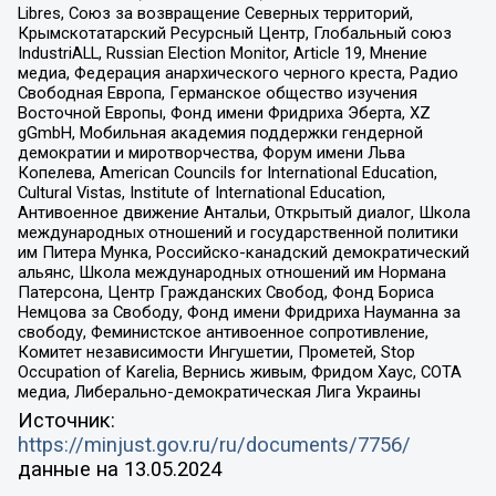
Libres, Союз за возвращение Северных территорий,
Крымскотатарский Ресурсный Центр, Глобальный союз
IndustriALL, Russian Election Monitor, Article 19, Мнение
медиа, Федерация анархического черного креста, Радио
Свободная Европа, Германское общество изучения
Восточной Европы, Фонд имени Фридриха Эберта, XZ
gGmbH, Мобильная академия поддержки гендерной
демократии и миротворчества, Форум имени Льва
Копелева, American Councils for International Education,
Cultural Vistas, Institute of International Education,
Антивоенное движение Антальи, Открытый диалог, Школа
международных отношений и государственной политики
им Питера Мунка, Российско-канадский демократический
альянс, Школа международных отношений им Нормана
Патерсона, Центр Гражданских Свобод, Фонд Бориса
Немцова за Свободу, Фонд имени Фридриха Науманна за
свободу, Феминистское антивоенное сопротивление,
Комитет независимости Ингушетии, Прометей, Stop
Occupation of Karelia, Вернись живым, Фридом Хаус, СОТА
медиа, Либерально-демократическая Лига Украины
Источник:
https://minjust.gov.ru/ru/documents/7756/
данные на
13.05.2024