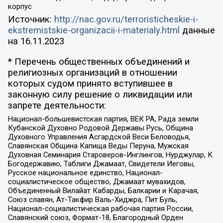
корпус
Источник:
http://nac.gov.ru/terroristicheskie-i-
ekstremistskie-organizacii-i-materialy.html
данные
на
16.11.2023
* Перечень общественных объединений и
религиозных организаций в отношении
которых судом принято вступившее в
законную силу решение о ликвидации или
запрете деятельности:
Национал-большевистская партия, ВЕК РА, Рада земли
Кубанской Духовно Родовой Державы Русь, Община
Духовного Управления Асгардской Веси Беловодья,
Славянская Община Капища Веды Перуна, Мужская
Духовная Семинария Староверов-Инглингов, Нурджулар, К
Богодержавию, Таблиги Джамаат, Свидетели Иеговы,
Русское национальное единство, Национал-
социалистическое общество, Джамаат мувахидов,
Объединенный Вилайат Кабарды, Балкарии и Карачая,
Союз славян, Ат-Такфир Валь-Хиджра, Пит Буль,
Национал-социалистическая рабочая партия России,
Славянский союз, Формат-18, Благородный Орден