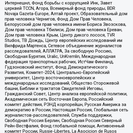
Интернешнл, Фонд борьбы с коррупцией Инк, Завет
церквей TCCN, Агора, Всемирный фонд природы, BDR
Novaja Gazeta-Europe, Алтай проект, Образовательный дом
прав человека Чернигов, Фонд Дом Прав Человека,
Белорусский дом прав человека имени Бориса Звозскова,
Дом прав человека Тбилиси, Дом прав человека Ереван,
Дом прав человека Крым, Центр дикого лосося, TVR
Studios, ТВ Дождь, Центр европейских исследований им
Вилфрида Мартенса, Сетевое объединение журналистов
расследователей, АЛЛАТРА, За свободную Россию,
Свободная Бурятия, Uralic, UnKremlin, Международная
федерация транспортных рабочих, ИстЧам Финланд,
Гудзоновский институт, Фонд Демократического
Развития, Комитет-2024, Центрально-Европейский
университет, Центр восточноевропейских и
международных исследований, Общество Сторожевой
башни, Библии и трактатов Свидетелей Иеговы,
Гражданский Совет, Центр анализа европейской политики,
Академическая сеть Восточная Европа, Российский
комитет действия, РЭНД корпорейшн, Русская Америка за
демократию в России, Настоящая Россия, Глобальная сеть
журналистов-расследователей, Служба поддержки,
Свободная Россия Берлин, Свободная Россия Северный
Рейн-Вестфалия, Фонд глобальной помощи, Антивоенный
комитет России, Russie-Libertes, La Asocicion de Rusos