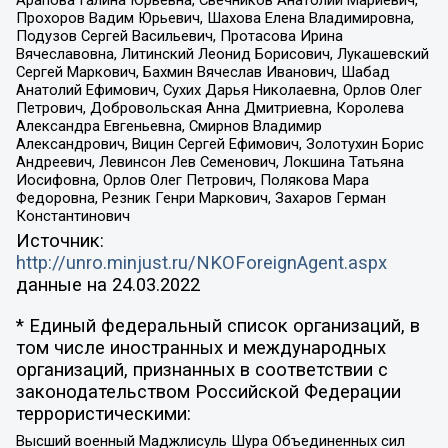
Прохоров Вадим Юрьевич, Шахова Елена Владимировна,
Подузов Сергей Васильевич, Протасова Ирина
Вячеславовна, Литинский Леонид Борисович, Лукашевский
Сергей Маркович, Бахмин Вячеслав Иванович, Шабад
Анатолий Ефимович, Сухих Дарья Николаевна, Орлов Олег
Петрович, Добровольская Анна Дмитриевна, Королева
Александра Евгеньевна, Смирнов Владимир
Александрович, Вицин Сергей Ефимович, Золотухин Борис
Андреевич, Левинсон Лев Семенович, Локшина Татьяна
Иосифовна, Орлов Олег Петрович, Полякова Мара
Федоровна, Резник Генри Маркович, Захаров Герман
Константинович
Источник:
http://unro.minjust.ru/NKOForeignAgent.aspx
данные на
24.03.2022
* Единый федеральный список организаций, в
том числе иностранных и международных
организаций, признанных в соответствии с
законодательством Российской Федерации
террористическими:
Высший военный Маджлисуль Шура Объединенных сил