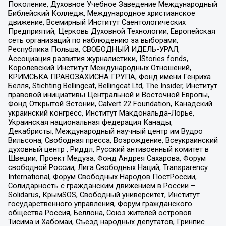
Поколение, Духовное Учебное Заведение Международный
Библейский Колледж, Международное христианское
движение, Всемирный Институт Саентологических
Предприятий, Церковь Духовной Технологии, Европейская
сеть организаций по наблюдению за выборами,
Республика Польша, СВОБОДНЫЙ ИДЕЛЬ-УРАЛ,
Ассоциация развития журналистики, IStories fonds,
Королевский Институт Международных Отношений,
КРИМСЬКА ПРАВОЗАХИСНА ГРУПА, Фонд имени Генриха
Бёлля, Stichting Bellingcat, Bellingcat Ltd, The Insider, Институт
правовой инициативы Центральной и Восточной Европы,
Фонд Открытой Эстонии, Calvert 22 Foundation, Канадский
украинский конгресс, Институт Макдональда-Лорье,
Украинская национальная федерация Канады,
Декабристы, Международный научный центр им Вудро
Вильсона, Свободная пресса, Возрождение, Всеукраинский
духовный центр , Риддл, Русский антивоенный комитет в
Швеции, Проект Медуза, Фонд Андрея Сахарова, Форум
свободной России, Лига Свободных Наций, Transparеncy
International, Форум Свободных Народов ПостРоссии,
Солидарность с гражданским движением в России –
Solidarus, КрымSOS, Свободный университет, Институт
государственного управления, Форум гражданского
общества Россия, Беллона, Союз жителей островов
Тисима и Хабомаи, Съезд народных депутатов, Гринпис