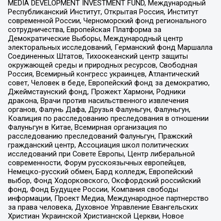
MEDIA DEVELOPMENT INVESTMENT FUND, Международный
Республиканский Институт, Открытая Россия, Институт
современной России, Черноморский фонд регионального
сотрудничества, Европейская Платформа за
Демократические Выборы, Международный центр
электоральных исследований, Германский фонд Маршалла
Соединенных Штатов, Тихоокеанский центр защиты
окружающей среды и природных ресурсов, Свободная
Россия, Всемирный конгресс украинцев, Атлантический
совет, Человек в беде, Европейский фонд за демократию,
Джеймстаунский фонд, Прожект Хармони, Родники
дракона, Врачи против насильственного извлечения
органов, Фалунь Дафа, Друзья Фалуньгун, Фалуньгун,
Коалиция по расследованию преследования в отношении
Фалуньгун в Китае, Всемирная организация по
расследованию преследований Фалуньгун, Пражский
гражданский центр, Ассоциация школ политических
исследований при Совете Европы, Центр либеральной
современности, Форум русскоязычных европейцев,
Немецко-русский обмен, Бард колледж, Европейский
выбор, Фонд Ходорковского, Оксфордский российский
фонд, Фонд Будущее России, Компания свободы
информации, Проект Медиа, Международное партнерство
за права человека, Духовное Управление Евангельских
Христиан Украинской Христианской Церкви, Новое