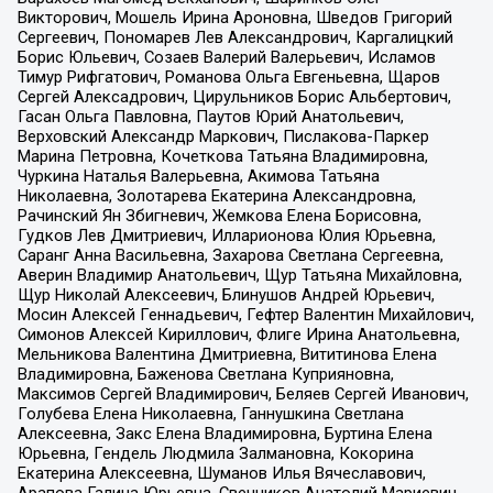
Викторович, Мошель Ирина Ароновна, Шведов Григорий
Сергеевич, Пономарев Лев Александрович, Каргалицкий
Борис Юльевич, Созаев Валерий Валерьевич, Исламов
Тимур Рифгатович, Романова Ольга Евгеньевна, Щаров
Сергей Алексадрович, Цирульников Борис Альбертович,
Гасан Ольга Павловна, Паутов Юрий Анатольевич,
Верховский Александр Маркович, Пислакова-Паркер
Марина Петровна, Кочеткова Татьяна Владимировна,
Чуркина Наталья Валерьевна, Акимова Татьяна
Николаевна, Золотарева Екатерина Александровна,
Рачинский Ян Збигневич, Жемкова Елена Борисовна,
Гудков Лев Дмитриевич, Илларионова Юлия Юрьевна,
Саранг Анна Васильевна, Захарова Светлана Сергеевна,
Аверин Владимир Анатольевич, Щур Татьяна Михайловна,
Щур Николай Алексеевич, Блинушов Андрей Юрьевич,
Мосин Алексей Геннадьевич, Гефтер Валентин Михайлович,
Симонов Алексей Кириллович, Флиге Ирина Анатольевна,
Мельникова Валентина Дмитриевна, Вититинова Елена
Владимировна, Баженова Светлана Куприяновна,
Максимов Сергей Владимирович, Беляев Сергей Иванович,
Голубева Елена Николаевна, Ганнушкина Светлана
Алексеевна, Закс Елена Владимировна, Буртина Елена
Юрьевна, Гендель Людмила Залмановна, Кокорина
Екатерина Алексеевна, Шуманов Илья Вячеславович,
Арапова Галина Юрьевна, Свечников Анатолий Мариевич,