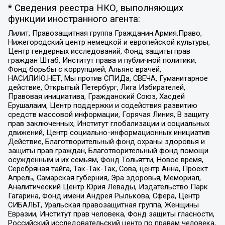
* Сведения реестра НКО, выполняющих
функции иностранного агента:
Лилит, Правозащитная группа Гражданин.Армия.Право,
Нижегородский центр немецкой и европейской культуры,
Центр гендерных исследований, Фонд защиты прав
граждан Штаб, Институт права и публичной политики,
Фонд борьбы с коррупцией, Альянс врачей,
НАСИЛИЮ.НЕТ, Мы против СПИДа, СВЕЧА, Гуманитарное
действие, Открытый Петербург, Лига Избирателей,
Правовая инициатива, Гражданский Союз, Хасдей
Ерушалаим, Центр поддержки и содействия развитию
средств массовой информации, Горячая Линия, В защиту
прав заключенных, Институт глобализации и социальных
движений, Центр социально-информационных инициатив
Действие, Благотворительный фонд охраны здоровья и
защиты прав граждан, Благотворительный фонд помощи
осужденным и их семьям, Фонд Тольятти, Новое время,
Серебряная тайга, Так-Так-Так, Сова, центр Анна, Проект
Апрель, Самарская губерния, Эра здоровья, Мемориал,
Аналитический Центр Юрия Левады, Издательство Парк
Гагарина, Фонд имени Андрея Рылькова, Сфера, Центр
СИБАЛЬТ, Уральская правозащитная группа, Женщины
Евразии, Институт прав человека, Фонд защиты гласности,
Российский исследовательский центр по правам человека,