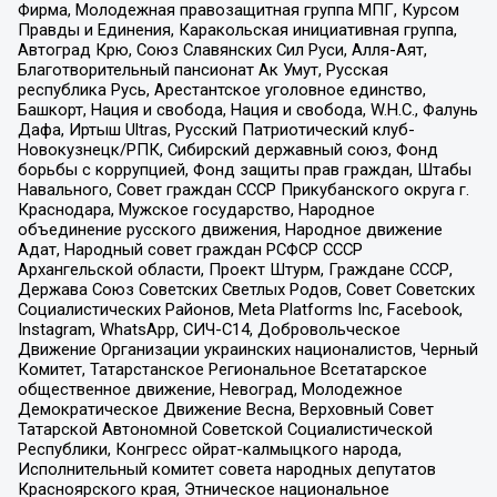
Фирма, Молодежная правозащитная группа МПГ, Курсом
Правды и Единения, Каракольская инициативная группа,
Автоград Крю, Союз Славянских Сил Руси, Алля-Аят,
Благотворительный пансионат Ак Умут, Русская
республика Русь, Арестантское уголовное единство,
Башкорт, Нация и свобода, Нация и свобода, W.H.С., Фалунь
Дафа, Иртыш Ultras, Русский Патриотический клуб-
Новокузнецк/РПК, Сибирский державный союз, Фонд
борьбы с коррупцией, Фонд защиты прав граждан, Штабы
Навального, Совет граждан СССР Прикубанского округа г.
Краснодара, Мужское государство, Народное
объединение русского движения, Народное движение
Адат, Народный совет граждан РСФСР СССР
Архангельской области, Проект Штурм, Граждане СССР,
Держава Союз Советских Светлых Родов, Совет Советских
Социалистических Районов, Meta Platforms Inc, Facebook,
Instagram, WhatsApp, СИЧ-С14, Добровольческое
Движение Организации украинских националистов, Черный
Комитет, Татарстанское Региональное Всетатарское
общественное движение, Невоград, Молодежное
Демократическое Движение Весна, Верховный Совет
Татарской Автономной Советской Социалистической
Республики, Конгресс ойрат-калмыцкого народа,
Исполнительный комитет совета народных депутатов
Красноярского края, Этническое национальное