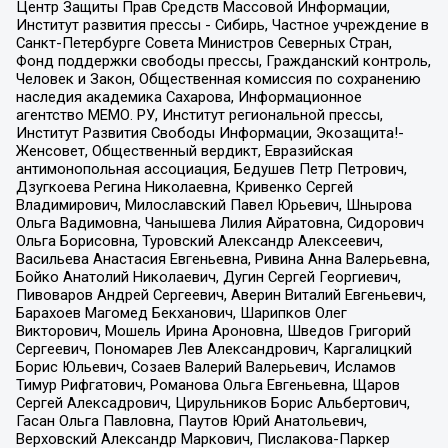
Центр Защиты Прав Средств Массовой Информации,
Институт развития прессы - Сибирь, Частное учреждение в
Санкт-Петербурге Совета Министров Северных Стран,
Фонд поддержки свободы прессы, Гражданский контроль,
Человек и Закон, Общественная комиссия по сохранению
наследия академика Сахарова, Информационное
агентство МЕМО. РУ, Институт региональной прессы,
Институт Развития Свободы Информации, Экозащита!-
Женсовет, Общественный вердикт, Евразийская
антимонопольная ассоциация, Бедушев Петр Петрович,
Дзугкоева Регина Николаевна, Кривенко Сергей
Владимирович, Милославский Павел Юрьевич, Шнырова
Ольга Вадимовна, Чанышева Лилия Айратовна, Сидорович
Ольга Борисовна, Туровский Александр Алексеевич,
Васильева Анастасия Евгеньевна, Ривина Анна Валерьевна,
Бойко Анатолий Николаевич, Дугин Сергей Георгиевич,
Пивоваров Андрей Сергеевич, Аверин Виталий Евгеньевич,
Барахоев Магомед Бекханович, Шарипков Олег
Викторович, Мошель Ирина Ароновна, Шведов Григорий
Сергеевич, Пономарев Лев Александрович, Каргалицкий
Борис Юльевич, Созаев Валерий Валерьевич, Исламов
Тимур Рифгатович, Романова Ольга Евгеньевна, Щаров
Сергей Алексадрович, Цирульников Борис Альбертович,
Гасан Ольга Павловна, Паутов Юрий Анатольевич,
Верховский Александр Маркович, Пислакова-Паркер