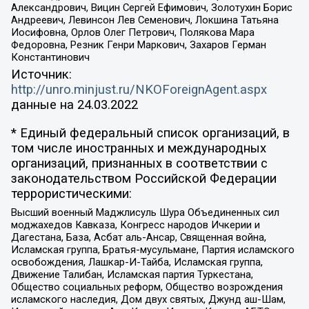
Александрович, Вицин Сергей Ефимович, Золотухин Борис
Андреевич, Левинсон Лев Семенович, Локшина Татьяна
Иосифовна, Орлов Олег Петрович, Полякова Мара
Федоровна, Резник Генри Маркович, Захаров Герман
Константинович
Источник:
http://unro.minjust.ru/NKOForeignAgent.aspx
данные на
24.03.2022
* Единый федеральный список организаций, в
том числе иностранных и международных
организаций, признанных в соответствии с
законодательством Российской Федерации
террористическими:
Высший военный Маджлисуль Шура Объединенных сил
моджахедов Кавказа, Конгресс народов Ичкерии и
Дагестана, База, Асбат аль-Ансар, Священная война,
Исламская группа, Братья-мусульмане, Партия исламского
освобождения, Лашкар-И-Тайба, Исламская группа,
Движение Талибан, Исламская партия Туркестана,
Общество социальных реформ, Общество возрождения
исламского наследия, Дом двух святых, Джунд аш-Шам,