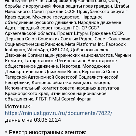
Новокузнецк/РПК, Сибирский державный союз, Фонд
борьбы с коррупцией, Фонд защиты прав граждан, Штабы
Навального, Совет граждан СССР Прикубанского округа г.
Краснодара, Мужское государство, Народное
объединение русского движения, Народное движение
Адат, Народный совет граждан РСФСР СССР
Архангельской области, Проект Штурм, Граждане СССР,
Держава Союз Советских Светлых Родов, Совет Советских
Социалистических Районов, Meta Platforms Inc, Facebook,
Instagram, WhatsApp, СИЧ-С14, Добровольческое
Движение Организации украинских националистов, Черный
Комитет, Татарстанское Региональное Всетатарское
общественное движение, Невоград, Молодежное
Демократическое Движение Весна, Верховный Совет
Татарской Автономной Советской Социалистической
Республики, Конгресс ойрат-калмыцкого народа,
Исполнительный комитет совета народных депутатов
Красноярского края, Этническое национальное
объединение, ЛГБТ, Я.МЫ Сергей Фургал
Источник:
https://minjust.gov.ru/ru/documents/7822/
данные на
03.05.2024
* Реестр иностранных агентов: