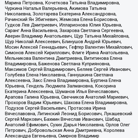
Марина Петровна, Кочеткова Татьяна Владимировна,
Чуркина Наталья Валерьевна, Акимова Татьяна
Николаевна, Золотарева Екатерина Александровна,
Рачинский Ян Збигневич, Жемкова Елена Борисовна,
Гудков Лев Дмитриевич, Илларионова Юлия Юрьевна,
Саранг Анна Васильевна, Захарова Светлана Сергеевна,
Аверин Владимир Анатольевич, Щур Татьяна Михайловна,
Щур Николай Алексеевич, Блинушов Андрей Юрьевич,
Мосин Алексей Геннадьевич, Гефтер Валентин Михайлович,
Симонов Алексей Кириллович, Флиге Ирина Анатольевна,
Мельникова Валентина Дмитриевна, Вититинова Елена
Владимировна, Баженова Светлана Куприяновна,
Максимов Сергей Владимирович, Беляев Сергей Иванович,
Голубева Елена Николаевна, Ганнушкина Светлана
Алексеевна, Закс Елена Владимировна, Буртина Елена
Юрьевна, Гендель Людмила Залмановна, Кокорина
Екатерина Алексеевна, Шуманов Илья Вячеславович,
Арапова Галина Юрьевна, Свечников Анатолий Мариевич,
Прохоров Вадим Юрьевич, Шахова Елена Владимировна,
Подузов Сергей Васильевич, Протасова Ирина
Вячеславовна, Литинский Леонид Борисович, Лукашевский
Сергей Маркович, Бахмин Вячеслав Иванович, Шабад
Анатолий Ефимович, Сухих Дарья Николаевна, Орлов Олег
Петрович, Добровольская Анна Дмитриевна, Королева
Александра Евгеньевна, Смирнов Владимир