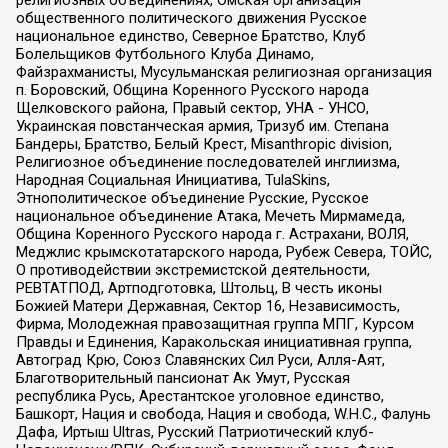
общественного политического движения Русское
национальное единство, Северное Братство, Клуб
Болельщиков Футбольного Клуба Динамо,
Файзрахманисты, Мусульманская религиозная организация
п. Боровский, Община Коренного Русского народа
Щелковского района, Правый сектор, УНА - УНСО,
Украинская повстанческая армия, Тризуб им. Степана
Бандеры, Братство, Белый Крест, Misanthropic division,
Религиозное объединение последователей инглиизма,
Народная Социальная Инициатива, TulaSkins,
Этнополитическое объединение Русские, Русское
национальное объединение Атака, Мечеть Мирмамеда,
Община Коренного Русского народа г. Астрахани, ВОЛЯ,
Меджлис крымскотатарского народа, Рубеж Севера, ТОЙС,
О противодействии экстремистской деятельности,
РЕВТАТПОД, Артподготовка, Штольц, В честь иконы
Божией Матери Державная, Сектор 16, Независимость,
Фирма, Молодежная правозащитная группа МПГ, Курсом
Правды и Единения, Каракольская инициативная группа,
Автоград Крю, Союз Славянских Сил Руси, Алля-Аят,
Благотворительный пансионат Ак Умут, Русская
республика Русь, Арестантское уголовное единство,
Башкорт, Нация и свобода, Нация и свобода, W.H.С., Фалунь
Дафа, Иртыш Ultras, Русский Патриотический клуб-