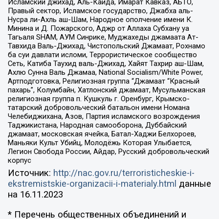
Исламский джихад, Аль-Каида, Имарат Кавказ, АБТО,
Правый сектор, Исламское государство, Джабха аль-
Нусра ли-Ахль аш-Шам, Народное ополчение имени К.
Минина и Д. Пожарского, Аджр от Аллаха Субхану уа
Тагьаля SHAM, АУМ Синрике, Муджахеды джамаата Ат-
Тавхида Валь-Джихад, Чистопольский Джамаат, Рохнамо
ба суи давлати исломи, Террористическое сообщество
Сеть, Катиба Таухид валь-Джихад, Хайят Тахрир аш-Шам,
Ахлю Сунна Валь Джамаа, National Socialism/White Power,
Артподготовка, Религиозная группа “Джамаат “Красный
пахарь”, Колумбайн, Хатлонский джамаат, Мусульманская
религиозная группа п. Кушкуль г. Оренбург, Крымско-
татарский добровольческий батальон имени Номана
Челебиджихана, Азов, Партия исламского возрождения
Таджикистана, Народная самооборона, Дуббайский
джамаат, московская ячейка, Батал-Хаджи Белхороев,
Маньяки Культ Убийц, Молодёжь Которая Улыбается,
Легион Свобода России, Айдар, Русский добровольческий
корпус
Источник:
http://nac.gov.ru/terroristicheskie-i-
ekstremistskie-organizacii-i-materialy.html
данные
на
16.11.2023
* Перечень общественных объединений и