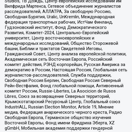
Studios, ТВ Дождь, Центр европейских исследований им
Вилфрида Мартенса, Сетевое объединение журналистов
расследователей, АЛЛАТРА, За свободную Россию,
Свободная Бурятия, Uralic, UnKremlin, Международная
федерация транспортных рабочих, ИстЧам Финланд,
Гудзоновский институт, Фонд Демократического
Развития, Комитет-2024, Центрально-Европейский
университет, Центр восточноевропейских и
международных исследований, Общество Сторожевой
башни, Библии и трактатов Свидетелей Иеговы,
Гражданский Совет, Центр анализа европейской политики,
Академическая сеть Восточная Европа, Российский
комитет действия, РЭНД корпорейшн, Русская Америка за
демократию в России, Настоящая Россия, Глобальная сеть
журналистов-расследователей, Служба поддержки,
Свободная Россия Берлин, Свободная Россия Северный
Рейн-Вестфалия, Фонд глобальной помощи, Антивоенный
комитет России, Russie-Libertes, La Asocicion de Rusos
Libres, Союз за возвращение Северных территорий,
Крымскотатарский Ресурсный Центр, Глобальный союз
IndustriALL, Russian Election Monitor, Article 19, Мнение
медиа, Федерация анархического черного креста, Радио
Свободная Европа, Германское общество изучения
Восточной Европы, Фонд имени Фридриха Эберта, XZ
gGmbH, Мобильная академия поддержки гендерной