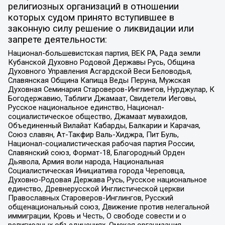
религиозных организаций в отношении
которых судом принято вступившее в
законную силу решение о ликвидации или
запрете деятельности:
Национал-большевистская партия, ВЕК РА, Рада земли
Кубанской Духовно Родовой Державы Русь, Община
Духовного Управления Асгардской Веси Беловодья,
Славянская Община Капища Веды Перуна, Мужская
Духовная Семинария Староверов-Инглингов, Нурджулар, К
Богодержавию, Таблиги Джамаат, Свидетели Иеговы,
Русское национальное единство, Национал-
социалистическое общество, Джамаат мувахидов,
Объединенный Вилайат Кабарды, Балкарии и Карачая,
Союз славян, Ат-Такфир Валь-Хиджра, Пит Буль,
Национал-социалистическая рабочая партия России,
Славянский союз, Формат-18, Благородный Орден
Дьявола, Армия воли народа, Национальная
Социалистическая Инициатива города Череповца,
Духовно-Родовая Держава Русь, Русское национальное
единство, Древнерусской Инглистической церкви
Православных Староверов-Инглингов, Русский
общенациональный союз, Движение против нелегальной
иммиграции, Кровь и Честь, О свободе совести и о
религиозных объединениях, Омская организация