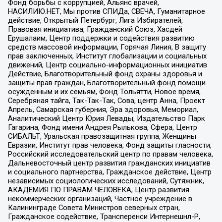
Фонд борьбы с коррупцией, Альянс врачей,
НАСИЛИЮ.НЕТ, Мы против СПИДа, СВЕЧА, Гуманитарное
действие, Открытый Петербург, Лига Избирателей,
Правовая инициатива, Гражданский Союз, Хасдей
Ерушалаим, Центр поддержки и содействия развитию
средств массовой информации, Горячая Линия, В защиту
прав заключенных, Институт глобализации и социальных
движений, Центр социально-информационных инициатив
Действие, Благотворительный фонд охраны здоровья и
защиты прав граждан, Благотворительный фонд помощи
осужденным и их семьям, Фонд Тольятти, Новое время,
Серебряная тайга, Так-Так-Так, Сова, центр Анна, Проект
Апрель, Самарская губерния, Эра здоровья, Мемориал,
Аналитический Центр Юрия Левады, Издательство Парк
Гагарина, Фонд имени Андрея Рылькова, Сфера, Центр
СИБАЛЬТ, Уральская правозащитная группа, Женщины
Евразии, Институт прав человека, Фонд защиты гласности,
Российский исследовательский центр по правам человека,
Дальневосточный центр развития гражданских инициатив
и социального партнерства, Гражданское действие, Центр
независимых социологических исследований, Сутяжник,
АКАДЕМИЯ ПО ПРАВАМ ЧЕЛОВЕКА, Центр развития
некоммерческих организаций, Частное учреждение в
Калининграде Совета Министров северных стран,
Гражданское содействие, Трансперенси Интернешнл-Р,