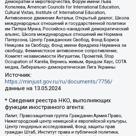
демократии и миротворчества, Форум имени Льва
Копелева, American Councils for International Education,
Cultural Vistas, Institute of International Education,
Антивоенное движение Антальи, Открытый диалог, Школа
международных отношений и государственной политики
им Питера Мунка, Российско-канадский демократический
альянс, Школа международных отношений им Нормана
Патерсона, Центр Гражданских Свобод, Фонд Бориса
Немцова за Свободу, Фонд имени Фридриха Науманна за
свободу, Феминистское антивоенное сопротивление,
Комитет независимости Ингушетии, Прометей, Stop
Occupation of Karelia, Вернись живым, Фридом Хаус, СОТА
медиа, Либерально-демократическая Лига Украины
Источник:
https://minjust.gov.ru/ru/documents/7756/
данные на
13.05.2024
* Сведения реестра НКО, выполняющих
функции иностранного агента:
Лилит, Правозащитная группа Гражданин.Армия.Право,
Нижегородский центр немецкой и европейской культуры,
Центр гендерных исследований, Фонд защиты прав
граждан Штаб, Институт права и публичной политики,