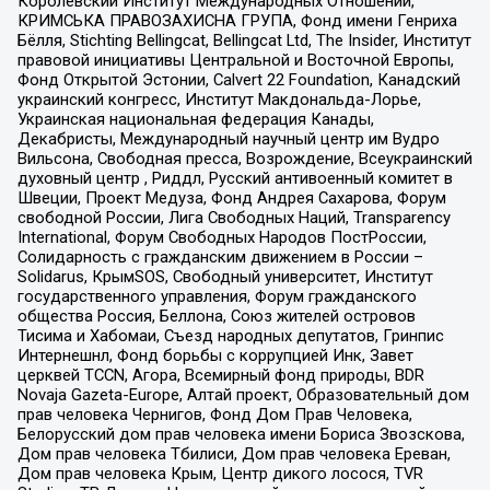
Королевский Институт Международных Отношений,
КРИМСЬКА ПРАВОЗАХИСНА ГРУПА, Фонд имени Генриха
Бёлля, Stichting Bellingcat, Bellingcat Ltd, The Insider, Институт
правовой инициативы Центральной и Восточной Европы,
Фонд Открытой Эстонии, Calvert 22 Foundation, Канадский
украинский конгресс, Институт Макдональда-Лорье,
Украинская национальная федерация Канады,
Декабристы, Международный научный центр им Вудро
Вильсона, Свободная пресса, Возрождение, Всеукраинский
духовный центр , Риддл, Русский антивоенный комитет в
Швеции, Проект Медуза, Фонд Андрея Сахарова, Форум
свободной России, Лига Свободных Наций, Transparеncy
International, Форум Свободных Народов ПостРоссии,
Солидарность с гражданским движением в России –
Solidarus, КрымSOS, Свободный университет, Институт
государственного управления, Форум гражданского
общества Россия, Беллона, Союз жителей островов
Тисима и Хабомаи, Съезд народных депутатов, Гринпис
Интернешнл, Фонд борьбы с коррупцией Инк, Завет
церквей TCCN, Агора, Всемирный фонд природы, BDR
Novaja Gazeta-Europe, Алтай проект, Образовательный дом
прав человека Чернигов, Фонд Дом Прав Человека,
Белорусский дом прав человека имени Бориса Звозскова,
Дом прав человека Тбилиси, Дом прав человека Ереван,
Дом прав человека Крым, Центр дикого лосося, TVR