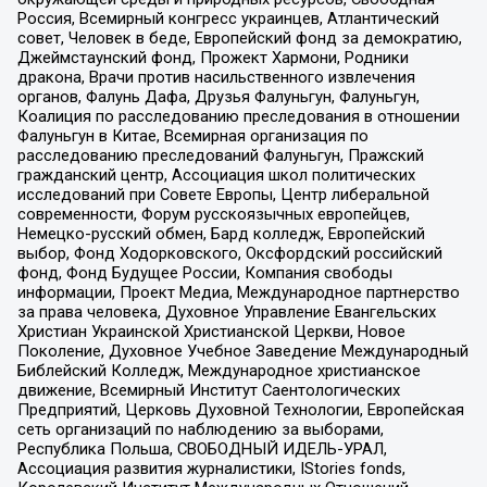
Россия, Всемирный конгресс украинцев, Атлантический
совет, Человек в беде, Европейский фонд за демократию,
Джеймстаунский фонд, Прожект Хармони, Родники
дракона, Врачи против насильственного извлечения
органов, Фалунь Дафа, Друзья Фалуньгун, Фалуньгун,
Коалиция по расследованию преследования в отношении
Фалуньгун в Китае, Всемирная организация по
расследованию преследований Фалуньгун, Пражский
гражданский центр, Ассоциация школ политических
исследований при Совете Европы, Центр либеральной
современности, Форум русскоязычных европейцев,
Немецко-русский обмен, Бард колледж, Европейский
выбор, Фонд Ходорковского, Оксфордский российский
фонд, Фонд Будущее России, Компания свободы
информации, Проект Медиа, Международное партнерство
за права человека, Духовное Управление Евангельских
Христиан Украинской Христианской Церкви, Новое
Поколение, Духовное Учебное Заведение Международный
Библейский Колледж, Международное христианское
движение, Всемирный Институт Саентологических
Предприятий, Церковь Духовной Технологии, Европейская
сеть организаций по наблюдению за выборами,
Республика Польша, СВОБОДНЫЙ ИДЕЛЬ-УРАЛ,
Ассоциация развития журналистики, IStories fonds,