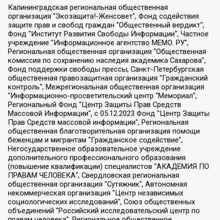
Калининградская региональная общественная организация "Экозащита!-Женсовет", Фонд содействия защите прав и свобод граждан "Общественный вердикт", Фонд "Институт Развития Свободы Информации", Частное учреждение "Информационное агентство МЕМО. РУ", Региональная общественная организация "Общественная комиссия по сохранению наследия академика Сахарова", Фонд поддержки свободы прессы, Санкт-Петербургская общественная правозащитная организация "Гражданский контроль", Межрегиональная общественная организация "Информационно-просветительский центр "Мемориал", Региональный Фонд "Центр Защиты Прав Средств Массовой Информации", с 05.12.2023 Фонд "Центр Защиты Прав Средств массовой информации", Региональная общественная благотворительная организация помощи беженцам и мигрантам "Гражданское содействие", Негосударственное образовательное учреждение дополнительного профессионального образования (повышение квалификации) специалистов "АКАДЕМИЯ ПО ПРАВАМ ЧЕЛОВЕКА", Свердловская региональная общественная организация "Сутяжник", Автономная некоммерческая организация "Центр независимых социологических исследований", Союз общественных объединений "Российский исследовательский центр по правам человека", Региональное общественное учреждение научно-информационный центр "МЕМОРИАЛ", Некоммерческая организация "Фонд защиты гласности", Автономная некоммерческая организация "Институт прав человека", Городская общественная организация "Екатеринбургское общество "МЕМОРИАЛ", Городская общественная организация "Рязанское историко-просветительское и правозащитное общество "Мемориал" (Рязанский Мемориал), Челябинский региональный орган общественной самодеятельности – женское общественное объединение "Женщины Евразии", Челябинский региональный орган общественной самодеятельности "Уральская правозащитная группа", Фонд содействия защите здоровья и социальной справедливости имени Андрея Рылькова, Автономная Некоммерческая Организация "Аналитический Центр Юрия Левады", Автономная некоммерческая организация социальной поддержки населения "Проект Апрель", Региональная общественная организация помощи женщинам и детям, находящимся в кризисной ситуации "Информационно-методический центр "Анна", Фонд содействия развитию массовых коммуникаций и правовому просвещению "Так-так-Так", Фонд содействия устойчивому развитию "Серебряная тайга", Свердловский региональный общественный фонд социальных проектов "Новое время", "Idel.Реалии", Кавказ.Реалии, Крым.Реалии, Телеканал Настоящее Время, Татаро-башкирская служба Радио Свобода (Azatliq Radiosi), Радио Свободная Европа/Радио Свобода (PCE/PC), "Сибирь.Реалии", "Фактограф", Благотворительный фонд помощи осужденным и их семьям, Автономная некоммерческая организация "Институт глобализации и социальных движений", Фонд "В защиту прав заключенных", Частное учреждение "Центр поддержки и содействия развитию средств массовой информации", Пензенский региональный общественный благотворительный фонд "Гражданский союз", "Север.Реалии", Некоммерческая организация Фонд "Правовая инициатива", Общество с ограниченной ответственностью "Радио Свободная Европа/Радио Свобода", Чешское информационное агентство "MEDIUM-ORIENT", Красноярская региональная общественная организация "Мы против СПИДа", Камалягин Денис Николаевич, Маркелов Сергей Евгеньевич, Пономарев Лев Александрович, Савицкая Людмила Алексеевна, Автономная некоммерческая организация "Центр по работе с проблемой насилия "НАСИЛИЮ.НЕТ", Межрегиональный профессиональный союз работников здравоохранения "Альянс врачей", Юридическое лицо, зарегистрированное в Латвийской Республике, SIA "Medusa Project" (регистрационный номер 40103797863, дата регистрации 10.06.2014), Некоммерческая организация "Фонд по борьбе с коррупцией", Автономная некоммерческая организация "Институт права и публичной политики", Баданин Роман Сергеевич, Гликин Максим Александрович, Железнова Мария Михайловна, Лукьянова Юлия Сергеевна, Маетная Елизавета Витальевна, Маняхин Петр Борисович, Чуракова Ольга Владимировна, Ярош Юлия Петровна, Юридическое лицо "The Insider SIA", зарегистрированное в Риге, Латвийская Республика (дата регистрации 26.06.2015), являющееся администратором доменного имени интернет-издания "The Insider SIA", https://theins.ru, Постернак Алексей Евгеньевич, Рубин Михаил Аркадьевич, Анин Роман Александрович, Юридическое лицо Istories fonds, зарегистрированное в Латвийской Республике (регистрационный номер 50008295751, дата регистрации 24.02.2020), Великовский Дмитрий Александрович, Долинина Ирина Николаевна, Мароховская Алеся Алексеевна, Шлейнов Роман Юрьевич, Шмагун Олеся Валентиновна, Общество с ограниченной ответственностью "Альтаир 2021", Общество с ограниченной ответственностью "Вега 2021", Общество с ограниченной ответственностью "Главный редактор 2021", Общество с ограниченной ответственностью "Ромашки монолит", Важенков Артем Валерьевич, Ивановская областная общественная организация "Центр гендерных исследований", Гурман Юрий Альбертович, Медиапроект "ОВД-Инфо", Егоров Владимир Владимирович, Жилинский Владимир Александрович, Общество с ограниченной ответственностью "ЗП", Иванова София Юрьевна, Карезина Инна Павловна, Кильтау Екатерина Викторовна, Петров Алексей Викторович, Пискунов Сергей Евгеньевич, Смирнов Сергей Сергеевич, Тихонов Михаил Сергеевич, Общество с ограниченной ответственностью "ЖУРНАЛИСТ-ИНОСТРАННЫЙ АГЕНТ", Арапова Галина Юрьевна, Вольтская Татьяна Анатольевна, Американская компания "Mason G.E.S. Anonymous Foundation" (США), являющаяся владельцем интернет-издания https://mnews.world/, Компания "Stichting Bellingcat", зарегистрированная в Нидерландах (дата регистрации 11.07.2018), Захаров Андрей Вячеславович, Клепиковская Екатерина Дмитриевна, Общество с ограниченной ответственностью "МЕМО", Перл Роман Александрович, Симонов Евгений Алексеевич, Соловьева Елена Анатольевна, Сотников Даниил Владимирович, Сурначева Елизавета Дмитриевна, Автономная некоммерческая организация по защите прав человека и информированию населения "Якутия – Наше Мнение", Общество с ограниченной ответственностью "Москоу диджитал медиа", с 26.01.2023 Общество с ограниченной ответственностью "Чайка Белые сады", Ветошкина Валерия Валерьевна, Заговора Максим Александрович, Межрегиональное общественное движение "Российская ЛГБТ - сеть", Оленичев Максим Владимирович, Павлов Иван Юрьевич, Скворцова Елена Сергеевна, Общество с ограниченной ответственностью "Как бы инагент", Кочетков Игорь Викторович, Общество с ограниченной ответственностью "Честные выборы", Еланчик Олег Александрович, Общество с ограниченной ответственностью "Нобелевский призыв", Гималова Регина Эмилевна, Григорьев Андрей Валерьевич, Григорьева Алина Александровна, Ассоциация по содействию защите прав призывников, альтернативнослужащих и военнослужащих "Правозащитная группа "Гражданин.Армия.Право", Хисамова Регина Фаритовна, Автономная некоммерческая организация по реализации социально-правовых программ "Лилит", Дальневосточное общественное движение "Маяк", Санкт-Петербургская ЛГБТ-инициативная группа "Выход", Инициативная группа ЛГБТ+ "Реверс", Алексеев Андрей Викторович, Бекбулатова Таисия Львовна, Беляев Иван Михайлович, Владыкина Елена Сергеевна, Гельман Марат Александрович, Никульшина Вероника Юрьевна, Толоконникова Надежда Андреевна, Шендерович Виктор Анатольевич, Общество с ограниченной ответственностью "Данное сообщение", Общество с ограниченной ответственностью Издательский дом "Новая глава", Айнбиндер Александра Александровна, Московский комьюнити-центр для ЛГБТ+инициатив, Благотворительный фонд развития филантропии, Deutsche Welle (Германия, Kurt-Schumacher-Strasse 3, 53113 Bonn), Борзунова Мария Михайловна, Воробьев Виктор Викторович, Голубева Анна Львовна, Константинова Алла Михайловна, Малкова Ирина Владимировна, Мурадов Мурад Абдулгалимович, Осетинская Елизавета Николаевна, Понасенков Евгений Николаевич, Ганапольский Матвей Юрьевич, Киселев Евгений Алексеевич, Борухович Ирина Григорьевна, Дремин Иван Тимофеевич, Дубровский Дмитрий Викторович, Красноярская региональная общественная организация поддержки и развития альтернативных образовательных технологий и межкультурных коммуникаций "ИНТЕРРА", Маяковская Екатерина Алексеевна, Фейгин Марк Захарович, Филимонов Андрей Викторович, Дзугкоева Регина Николаевна, Доброхотов Роман Александрович, Дудь Юрий Александрович, Елкин Сергей Владимирович, Кругликов Кирилл Игоревич, Сабунаева Мария Леонидовна, Семенов Алексей Владимирович, Шаинян Карен Багратович, Шульман Екатерина Михайловна, Асафьев Артур Валерьевич, Вахштайн Виктор Семенович, Венедиктов Алексей Алексеевич, Лушникова Екатерина Евгеньевна, Волков Леонид Михайлович, Невзоров Александр Глебович, Пархоменко Сергей Борисович, Сироткин Ярослав Николаевич, Кара-Мурза Владимир Владимирович, Баранова Наталья Владимировна, Гозман Леонид Яковлевич, Кагарлицкий Борис Юльевич, Климарев Михаил Валерьевич, Милов Владимир Станиславович, Автономная некоммерческая организация Краснодарский центр современного искусства "Типография", Моргенштерн Алишер Тагирович, Соболь Любовь Эдуардовна, Общество с ограниченной ответственностью "ЛИЗА НОРМ", Каспаров Гарри Кимович, Ходорковский Михаил Борисович, Общество с ограниченной ответственностью "Апрельские тезисы", Данилович Ирина Брониславовна, Кашин Олег Владимирович, Петров Николай Владимирович, Пивоваров Алексей Владимирович, Соколов Михаил Владимирович, Цветкова Юлия Владимировна, Чичваркин Евгений Александрович, Комитет против пыток/Команда против пыток, Общество с ограниченной ответственностью "Первый научный", Общество с ограниченной ответственностью "Вертолет и ко", Белоцерковская Вероника Борисовна, Кац Максим Евгеньевич, Лазарева Татьяна Юрьевна, Шаведдинов Руслан Табризович, Яшин Илья Валерьевич, Общество с ограниченной ответственностью "Иноагент ААВ", Алешковский Дмитрий Петрович, Альбац Евгения Марковна, Быков Дмитрий Львович, Галямина Юлия Евгеньевна, Лойко Сергей Леонидович, Мартынов Кирилл Константинович, Медведев Сергей Александрович, Крашенинников Федор Геннадиевич, Гордеева Катерина Вл