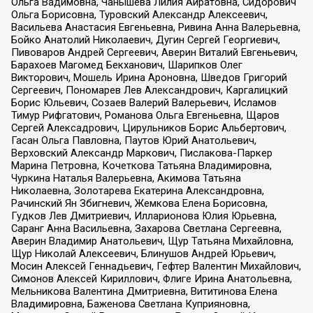
Ольга Вадимовна, Чанышева Лилия Айратовна, Сидорович
Ольга Борисовна, Туровский Александр Алексеевич,
Васильева Анастасия Евгеньевна, Ривина Анна Валерьевна,
Бойко Анатолий Николаевич, Дугин Сергей Георгиевич,
Пивоваров Андрей Сергеевич, Аверин Виталий Евгеньевич,
Барахоев Магомед Бекханович, Шарипков Олег
Викторович, Мошель Ирина Ароновна, Шведов Григорий
Сергеевич, Пономарев Лев Александрович, Каргалицкий
Борис Юльевич, Созаев Валерий Валерьевич, Исламов
Тимур Рифгатович, Романова Ольга Евгеньевна, Щаров
Сергей Алексадрович, Цирульников Борис Альбертович,
Гасан Ольга Павловна, Паутов Юрий Анатольевич,
Верховский Александр Маркович, Пислакова-Паркер
Марина Петровна, Кочеткова Татьяна Владимировна,
Чуркина Наталья Валерьевна, Акимова Татьяна
Николаевна, Золотарева Екатерина Александровна,
Рачинский Ян Збигневич, Жемкова Елена Борисовна,
Гудков Лев Дмитриевич, Илларионова Юлия Юрьевна,
Саранг Анна Васильевна, Захарова Светлана Сергеевна,
Аверин Владимир Анатольевич, Щур Татьяна Михайловна,
Щур Николай Алексеевич, Блинушов Андрей Юрьевич,
Мосин Алексей Геннадьевич, Гефтер Валентин Михайлович,
Симонов Алексей Кириллович, Флиге Ирина Анатольевна,
Мельникова Валентина Дмитриевна, Вититинова Елена
Владимировна, Баженова Светлана Куприяновна,