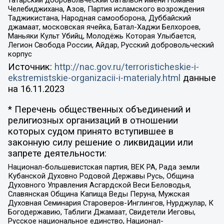
татарский добровольческий батальон имени Номана
Челебиджихана, Азов, Партия исламского возрождения
Таджикистана, Народная самооборона, Дуббайский
джамаат, московская ячейка, Батал-Хаджи Белхороев,
Маньяки Культ Убийц, Молодёжь Которая Улыбается,
Легион Свобода России, Айдар, Русский добровольческий
корпус
Источник:
http://nac.gov.ru/terroristicheskie-i-
ekstremistskie-organizacii-i-materialy.html
данные
на
16.11.2023
* Перечень общественных объединений и
религиозных организаций в отношении
которых судом принято вступившее в
законную силу решение о ликвидации или
запрете деятельности:
Национал-большевистская партия, ВЕК РА, Рада земли
Кубанской Духовно Родовой Державы Русь, Община
Духовного Управления Асгардской Веси Беловодья,
Славянская Община Капища Веды Перуна, Мужская
Духовная Семинария Староверов-Инглингов, Нурджулар, К
Богодержавию, Таблиги Джамаат, Свидетели Иеговы,
Русское национальное единство, Национал-