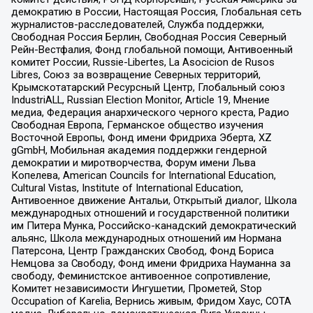
демократию в России, Настоящая Россия, Глобальная сеть
журналистов-расследователей, Служба поддержки,
Свободная Россия Берлин, Свободная Россия Северный
Рейн-Вестфалия, Фонд глобальной помощи, Антивоенный
комитет России, Russie-Libertes, La Asocicion de Rusos
Libres, Союз за возвращение Северных территорий,
Крымскотатарский Ресурсный Центр, Глобальный союз
IndustriALL, Russian Election Monitor, Article 19, Мнение
медиа, Федерация анархического черного креста, Радио
Свободная Европа, Германское общество изучения
Восточной Европы, Фонд имени Фридриха Эберта, XZ
gGmbH, Мобильная академия поддержки гендерной
демократии и миротворчества, Форум имени Льва
Копелева, American Councils for International Education,
Cultural Vistas, Institute of International Education,
Антивоенное движение Антальи, Открытый диалог, Школа
международных отношений и государственной политики
им Питера Мунка, Российско-канадский демократический
альянс, Школа международных отношений им Нормана
Патерсона, Центр Гражданских Свобод, Фонд Бориса
Немцова за Свободу, Фонд имени Фридриха Науманна за
свободу, Феминистское антивоенное сопротивление,
Комитет независимости Ингушетии, Прометей, Stop
Occupation of Karelia, Вернись живым, Фридом Хаус, СОТА