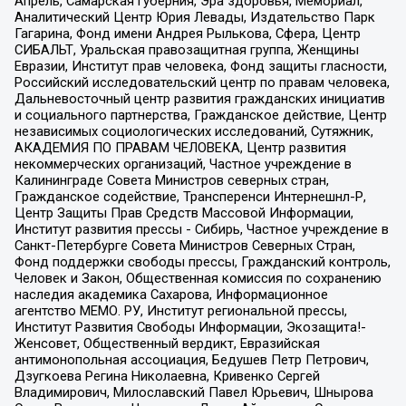
Апрель, Самарская губерния, Эра здоровья, Мемориал,
Аналитический Центр Юрия Левады, Издательство Парк
Гагарина, Фонд имени Андрея Рылькова, Сфера, Центр
СИБАЛЬТ, Уральская правозащитная группа, Женщины
Евразии, Институт прав человека, Фонд защиты гласности,
Российский исследовательский центр по правам человека,
Дальневосточный центр развития гражданских инициатив
и социального партнерства, Гражданское действие, Центр
независимых социологических исследований, Сутяжник,
АКАДЕМИЯ ПО ПРАВАМ ЧЕЛОВЕКА, Центр развития
некоммерческих организаций, Частное учреждение в
Калининграде Совета Министров северных стран,
Гражданское содействие, Трансперенси Интернешнл-Р,
Центр Защиты Прав Средств Массовой Информации,
Институт развития прессы - Сибирь, Частное учреждение в
Санкт-Петербурге Совета Министров Северных Стран,
Фонд поддержки свободы прессы, Гражданский контроль,
Человек и Закон, Общественная комиссия по сохранению
наследия академика Сахарова, Информационное
агентство МЕМО. РУ, Институт региональной прессы,
Институт Развития Свободы Информации, Экозащита!-
Женсовет, Общественный вердикт, Евразийская
антимонопольная ассоциация, Бедушев Петр Петрович,
Дзугкоева Регина Николаевна, Кривенко Сергей
Владимирович, Милославский Павел Юрьевич, Шнырова