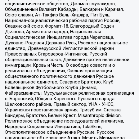
социалистическое общество, Джамаат мувахидов,
Объединенный Вилайат Кабарды, Балкарии и Карачая,
Союз славян, Ат-Такфир Валь-Хиджра, Пит Буль,
Национал-социалистическая рабочая партия России,
Славянский союз, Формат-18, Благородный Орден
Дьявола, Армия воли народа, Национальная
Социалистическая Инициатива города Череповца,
Духовно-Родовая Держава Русь, Русское национальное
единство, Древнерусской Инглистической церкви
Православных Староверов-Инглингов, Русский
общенациональный союз, Движение против нелегальной
иммиграции, Кровь и Честь, О свободе совести и о
религиозных объединениях, Омская организация
общественного политического движения Русское
национальное единство, Северное Братство, Клуб
Болельщиков Футбольного Клуба Динамо,
Файзрахманисты, Мусульманская религиозная организация
п. Боровский, Община Коренного Русского народа
Щелковского района, Правый сектор, УНА - УНСО,
Украинская повстанческая армия, Тризуб им. Степана
Бандеры, Братство, Белый Крест, Misanthropic division,
Религиозное объединение последователей инглиизма,
Народная Социальная Инициатива, TulaSkins,
Этнополитическое объединение Русские, Русское
национальное объединение Атака, Мечеть Мирмамеда,