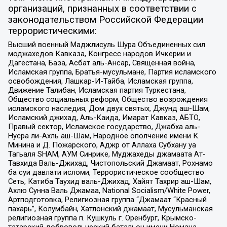
организаций, признанных в соответствии с
законодательством Российской Федерации
террористическими:
Высший военный Маджлисуль Шура Объединенных сил
моджахедов Кавказа, Конгресс народов Ичкерии и
Дагестана, База, Асбат аль-Ансар, Священная война,
Исламская группа, Братья-мусульмане, Партия исламского
освобождения, Лашкар-И-Тайба, Исламская группа,
Движение Талибан, Исламская партия Туркестана,
Общество социальных реформ, Общество возрождения
исламского наследия, Дом двух святых, Джунд аш-Шам,
Исламский джихад, Аль-Каида, Имарат Кавказ, АБТО,
Правый сектор, Исламское государство, Джабха аль-
Нусра ли-Ахль аш-Шам, Народное ополчение имени К.
Минина и Д. Пожарского, Аджр от Аллаха Субхану уа
Тагьаля SHAM, АУМ Синрике, Муджахеды джамаата Ат-
Тавхида Валь-Джихад, Чистопольский Джамаат, Рохнамо
ба суи давлати исломи, Террористическое сообщество
Сеть, Катиба Таухид валь-Джихад, Хайят Тахрир аш-Шам,
Ахлю Сунна Валь Джамаа, National Socialism/White Power,
Артподготовка, Религиозная группа “Джамаат “Красный
пахарь”, Колумбайн, Хатлонский джамаат, Мусульманская
религиозная группа п. Кушкуль г. Оренбург, Крымско-