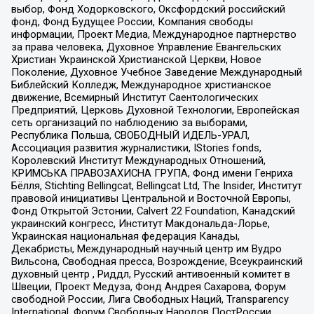
выбор, Фонд Ходорковского, Оксфордский российский
фонд, Фонд Будущее России, Компания свободы
информации, Проект Медиа, Международное партнерство
за права человека, Духовное Управление Евангельских
Христиан Украинской Христианской Церкви, Новое
Поколение, Духовное Учебное Заведение Международный
Библейский Колледж, Международное христианское
движение, Всемирный Институт Саентологических
Предприятий, Церковь Духовной Технологии, Европейская
сеть организаций по наблюдению за выборами,
Республика Польша, СВОБОДНЫЙ ИДЕЛЬ-УРАЛ,
Ассоциация развития журналистики, IStories fonds,
Королевский Институт Международных Отношений,
КРИМСЬКА ПРАВОЗАХИСНА ГРУПА, Фонд имени Генриха
Бёлля, Stichting Bellingcat, Bellingcat Ltd, The Insider, Институт
правовой инициативы Центральной и Восточной Европы,
Фонд Открытой Эстонии, Calvert 22 Foundation, Канадский
украинский конгресс, Институт Макдональда-Лорье,
Украинская национальная федерация Канады,
Декабристы, Международный научный центр им Вудро
Вильсона, Свободная пресса, Возрождение, Всеукраинский
духовный центр , Риддл, Русский антивоенный комитет в
Швеции, Проект Медуза, Фонд Андрея Сахарова, Форум
свободной России, Лига Свободных Наций, Transparеncy
International, Форум Свободных Народов ПостРоссии,