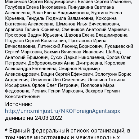
Максимов Сергей Владимирович, Беляев Сергей Иванович,
Голубева Елена Николаевна, Ганнушкина Светлана
Алексеевна, Закс Елена Владимировна, Буртина Елена
Юрьевна, Гендель Людмила Залмановна, Кокорина
Екатерина Алексеевна, Шуманов Илья Вячеславович,
Арапова Галина Юрьевна, Свечников Анатолий Мариевич,
Прохоров Вадим Юрьевич, Шахова Елена Владимировна,
Подузов Сергей Васильевич, Протасова Ирина
Вячеславовна, Литинский Леонид Борисович, Лукашевский
Сергей Маркович, Бахмин Вячеслав Иванович, Шабад
Анатолий Ефимович, Сухих Дарья Николаевна, Орлов Олег
Петрович, Добровольская Анна Дмитриевна, Королева
Александра Евгеньевна, Смирнов Владимир
Александрович, Вицин Сергей Ефимович, Золотухин Борис
Андреевич, Левинсон Лев Семенович, Локшина Татьяна
Иосифовна, Орлов Олег Петрович, Полякова Мара
Федоровна, Резник Генри Маркович, Захаров Герман
Константинович
Источник:
http://unro.minjust.ru/NKOForeignAgent.aspx
данные на
24.03.2022
* Единый федеральный список организаций, в
том числе иностранных и международных