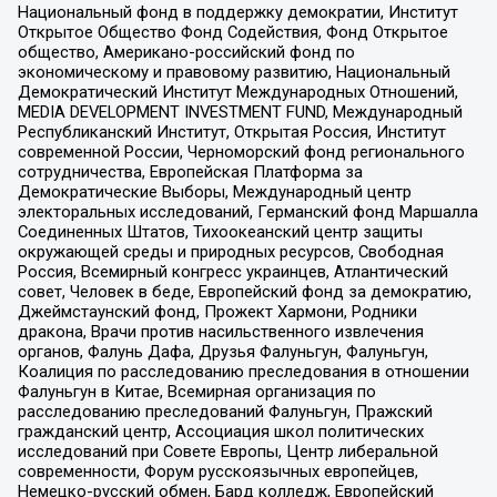
Национальный фонд в поддержку демократии, Институт
Открытое Общество Фонд Содействия, Фонд Открытое
общество, Американо-российский фонд по
экономическому и правовому развитию, Национальный
Демократический Институт Международных Отношений,
MEDIA DEVELOPMENT INVESTMENT FUND, Международный
Республиканский Институт, Открытая Россия, Институт
современной России, Черноморский фонд регионального
сотрудничества, Европейская Платформа за
Демократические Выборы, Международный центр
электоральных исследований, Германский фонд Маршалла
Соединенных Штатов, Тихоокеанский центр защиты
окружающей среды и природных ресурсов, Свободная
Россия, Всемирный конгресс украинцев, Атлантический
совет, Человек в беде, Европейский фонд за демократию,
Джеймстаунский фонд, Прожект Хармони, Родники
дракона, Врачи против насильственного извлечения
органов, Фалунь Дафа, Друзья Фалуньгун, Фалуньгун,
Коалиция по расследованию преследования в отношении
Фалуньгун в Китае, Всемирная организация по
расследованию преследований Фалуньгун, Пражский
гражданский центр, Ассоциация школ политических
исследований при Совете Европы, Центр либеральной
современности, Форум русскоязычных европейцев,
Немецко-русский обмен, Бард колледж, Европейский