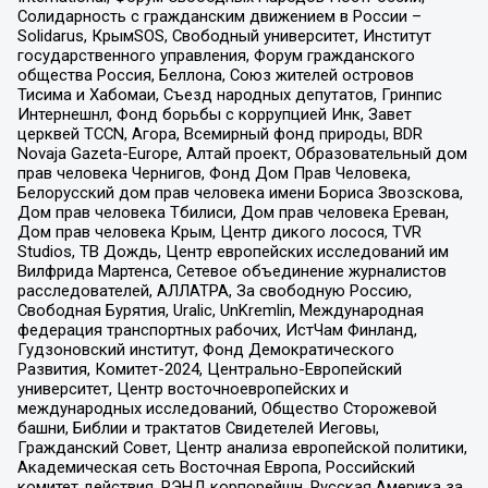
Солидарность с гражданским движением в России –
Solidarus, КрымSOS, Свободный университет, Институт
государственного управления, Форум гражданского
общества Россия, Беллона, Союз жителей островов
Тисима и Хабомаи, Съезд народных депутатов, Гринпис
Интернешнл, Фонд борьбы с коррупцией Инк, Завет
церквей TCCN, Агора, Всемирный фонд природы, BDR
Novaja Gazeta-Europe, Алтай проект, Образовательный дом
прав человека Чернигов, Фонд Дом Прав Человека,
Белорусский дом прав человека имени Бориса Звозскова,
Дом прав человека Тбилиси, Дом прав человека Ереван,
Дом прав человека Крым, Центр дикого лосося, TVR
Studios, ТВ Дождь, Центр европейских исследований им
Вилфрида Мартенса, Сетевое объединение журналистов
расследователей, АЛЛАТРА, За свободную Россию,
Свободная Бурятия, Uralic, UnKremlin, Международная
федерация транспортных рабочих, ИстЧам Финланд,
Гудзоновский институт, Фонд Демократического
Развития, Комитет-2024, Центрально-Европейский
университет, Центр восточноевропейских и
международных исследований, Общество Сторожевой
башни, Библии и трактатов Свидетелей Иеговы,
Гражданский Совет, Центр анализа европейской политики,
Академическая сеть Восточная Европа, Российский
комитет действия, РЭНД корпорейшн, Русская Америка за