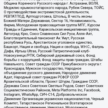
Община Коренного Русского народа г. Астрахани, ВОЛЯ,
Меджлис крымскотатарского народа, Рубеж Севера, ТОЙС,
О противодействии экстремистской деятельности,
РЕВТАТПОД, Артподготовка, Штольц, В честь иконы
Божией Матери Державная, Сектор 16, Независимость,
Фирма, Молодежная правозащитная группа МПГ, Курсом
Правды и Единения, Каракольская инициативная группа,
Автоград Крю, Союз Славянских Сил Руси, Алля-Аят,
Благотворительный пансионат Ак Умут, Русская
республика Русь, Арестантское уголовное единство,
Башкорт, Нация и свобода, Нация и свобода, W.H.С., Фалунь
Дафа, Иртыш Ultras, Русский Патриотический клуб-
Новокузнецк/РПК, Сибирский державный союз, Фонд
борьбы с коррупцией, Фонд защиты прав граждан, Штабы
Навального, Совет граждан СССР Прикубанского округа г.
Краснодара, Мужское государство, Народное
объединение русского движения, Народное движение
Адат, Народный совет граждан РСФСР СССР
Архангельской области, Проект Штурм, Граждане СССР,
Держава Союз Советских Светлых Родов, Совет Советских
Социалистических Районов, Meta Platforms Inc, Facebook,
Instagram, WhatsApp, СИЧ-С14, Добровольческое
Движение Организации украинских националистов, Черный
Комитет, Татарстанское Региональное Всетатарское
общественное движение, Невоград, Молодежное