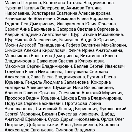
Марина Петровна, Кочеткова Татьяна Владимировна,
Чуркина Наталья Валерьевна, Акимова Татьяна
Николаевна, Золотарева Екатерина Александровна,
Рачинский Ян Збигневич, Жемкова Елена Борисовна,
Гудков Лев Дмитриевич, Илларионова Юлия Юрьевна,
Саранг Анна Васильевна, Захарова Светлана Сергеевна,
Аверин Владимир Анатольевич, Щур Татьяна Михайловна,
Щур Николай Алексеевич, Блинушов Андрей Юрьевич,
Мосин Алексей Геннадьевич, Гефтер Валентин Михайлович,
Симонов Алексей Кириллович, Флиге Ирина Анатольевна,
Мельникова Валентина Дмитриевна, Вититинова Елена
Владимировна, Баженова Светлана Куприяновна,
Максимов Сергей Владимирович, Беляев Сергей Иванович,
Голубева Елена Николаевна, Ганнушкина Светлана
Алексеевна, Закс Елена Владимировна, Буртина Елена
Юрьевна, Гендель Людмила Залмановна, Кокорина
Екатерина Алексеевна, Шуманов Илья Вячеславович,
Арапова Галина Юрьевна, Свечников Анатолий Мариевич,
Прохоров Вадим Юрьевич, Шахова Елена Владимировна,
Подузов Сергей Васильевич, Протасова Ирина
Вячеславовна, Литинский Леонид Борисович, Лукашевский
Сергей Маркович, Бахмин Вячеслав Иванович, Шабад
Анатолий Ефимович, Сухих Дарья Николаевна, Орлов Олег
Петрович, Добровольская Анна Дмитриевна, Королева
Александра Евгеньевна, Смирнов Владимир