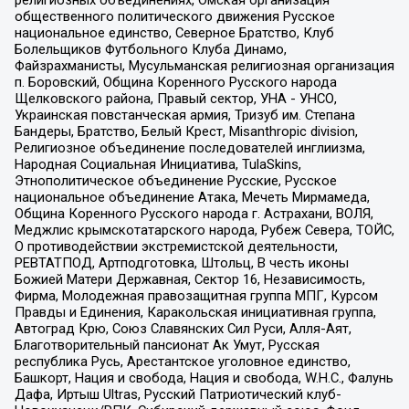
общественного политического движения Русское
национальное единство, Северное Братство, Клуб
Болельщиков Футбольного Клуба Динамо,
Файзрахманисты, Мусульманская религиозная организация
п. Боровский, Община Коренного Русского народа
Щелковского района, Правый сектор, УНА - УНСО,
Украинская повстанческая армия, Тризуб им. Степана
Бандеры, Братство, Белый Крест, Misanthropic division,
Религиозное объединение последователей инглиизма,
Народная Социальная Инициатива, TulaSkins,
Этнополитическое объединение Русские, Русское
национальное объединение Атака, Мечеть Мирмамеда,
Община Коренного Русского народа г. Астрахани, ВОЛЯ,
Меджлис крымскотатарского народа, Рубеж Севера, ТОЙС,
О противодействии экстремистской деятельности,
РЕВТАТПОД, Артподготовка, Штольц, В честь иконы
Божией Матери Державная, Сектор 16, Независимость,
Фирма, Молодежная правозащитная группа МПГ, Курсом
Правды и Единения, Каракольская инициативная группа,
Автоград Крю, Союз Славянских Сил Руси, Алля-Аят,
Благотворительный пансионат Ак Умут, Русская
республика Русь, Арестантское уголовное единство,
Башкорт, Нация и свобода, Нация и свобода, W.H.С., Фалунь
Дафа, Иртыш Ultras, Русский Патриотический клуб-