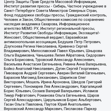
Центр Защиты Прав Средств Массовой Информации,
Институт развития прессы - Сибирь, Частное учреждение в
Санкт-Петербурге Совета Министров Северных Стран,
Фонд поддержки свободы прессы, Гражданский контроль,
Человек и Закон, Общественная комиссия по сохранению
наследия академика Сахарова, Информационное
агентство МЕМО. РУ, Институт региональной прессы,
Институт Развития Свободы Информации, Экозащита!-
Женсовет, Общественный вердикт, Евразийская
антимонопольная ассоциация, Бедушев Петр Петрович,
Дзугкоева Регина Николаевна, Кривенко Сергей
Владимирович, Милославский Павел Юрьевич, Шнырова
Ольга Вадимовна, Чанышева Лилия Айратовна, Сидорович
Ольга Борисовна, Туровский Александр Алексеевич,
Васильева Анастасия Евгеньевна, Ривина Анна Валерьевна,
Бойко Анатолий Николаевич, Дугин Сергей Георгиевич,
Пивоваров Андрей Сергеевич, Аверин Виталий Евгеньевич,
Барахоев Магомед Бекханович, Шарипков Олег
Викторович, Мошель Ирина Ароновна, Шведов Григорий
Сергеевич, Пономарев Лев Александрович, Каргалицкий
Борис Юльевич, Созаев Валерий Валерьевич, Исламов
Тимур Рифгатович, Романова Ольга Евгеньевна, Щаров
Сергей Алексадрович, Цирульников Борис Альбертович,
Гасан Ольга Павловна, Паутов Юрий Анатольевич,
Верховский Александр Маркович, Пислакова-Паркер