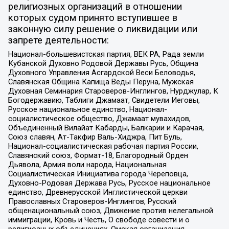
религиозных организаций в отношении
которых судом принято вступившее в
законную силу решение о ликвидации или
запрете деятельности:
Национал-большевистская партия, ВЕК РА, Рада земли
Кубанской Духовно Родовой Державы Русь, Община
Духовного Управления Асгардской Веси Беловодья,
Славянская Община Капища Веды Перуна, Мужская
Духовная Семинария Староверов-Инглингов, Нурджулар, К
Богодержавию, Таблиги Джамаат, Свидетели Иеговы,
Русское национальное единство, Национал-
социалистическое общество, Джамаат мувахидов,
Объединенный Вилайат Кабарды, Балкарии и Карачая,
Союз славян, Ат-Такфир Валь-Хиджра, Пит Буль,
Национал-социалистическая рабочая партия России,
Славянский союз, Формат-18, Благородный Орден
Дьявола, Армия воли народа, Национальная
Социалистическая Инициатива города Череповца,
Духовно-Родовая Держава Русь, Русское национальное
единство, Древнерусской Инглистической церкви
Православных Староверов-Инглингов, Русский
общенациональный союз, Движение против нелегальной
иммиграции, Кровь и Честь, О свободе совести и о
религиозных объединениях, Омская организация