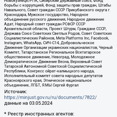
Новокузнецк/РПК, Сибирский державный союз, Фонд
борьбы с коррупцией, Фонд защиты прав граждан, Штабы
Навального, Совет граждан СССР Прикубанского округа г.
Краснодара, Мужское государство, Народное
объединение русского движения, Народное движение
Адат, Народный совет граждан РСФСР СССР
Архангельской области, Проект Штурм, Граждане СССР,
Держава Союз Советских Светлых Родов, Совет Советских
Социалистических Районов, Meta Platforms Inc, Facebook,
Instagram, WhatsApp, СИЧ-С14, Добровольческое
Движение Организации украинских националистов, Черный
Комитет, Татарстанское Региональное Всетатарское
общественное движение, Невоград, Молодежное
Демократическое Движение Весна, Верховный Совет
Татарской Автономной Советской Социалистической
Республики, Конгресс ойрат-калмыцкого народа,
Исполнительный комитет совета народных депутатов
Красноярского края, Этническое национальное
объединение, ЛГБТ, Я.МЫ Сергей Фургал
Источник:
https://minjust.gov.ru/ru/documents/7822/
данные на
03.05.2024
* Реестр иностранных агентов: