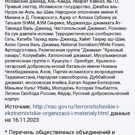
Исламский джихад, Аль-Каида, Имарат Кавказ, АБТО,
Правый сектор, Исламское государство, Джабха аль-
Нусра ли-Ахль аш-Шам, Народное ополчение имени К.
Минина и Д. Пожарского, Аджр от Аллаха Субхану уа
Тагьаля SHAM, АУМ Синрике, Муджахеды джамаата Ат-
Тавхида Валь-Джихад, Чистопольский Джамаат, Рохнамо
ба суи давлати исломи, Террористическое сообщество
Сеть, Катиба Таухид валь-Джихад, Хайят Тахрир аш-Шам,
Ахлю Сунна Валь Джамаа, National Socialism/White Power,
Артподготовка, Религиозная группа “Джамаат “Красный
пахарь”, Колумбайн, Хатлонский джамаат, Мусульманская
религиозная группа п. Кушкуль г. Оренбург, Крымско-
татарский добровольческий батальон имени Номана
Челебиджихана, Азов, Партия исламского возрождения
Таджикистана, Народная самооборона, Дуббайский
джамаат, московская ячейка, Батал-Хаджи Белхороев,
Маньяки Культ Убийц, Молодёжь Которая Улыбается,
Легион Свобода России, Айдар, Русский добровольческий
корпус
Источник:
http://nac.gov.ru/terroristicheskie-i-
ekstremistskie-organizacii-i-materialy.html
данные
на
16.11.2023
* Перечень общественных объединений и