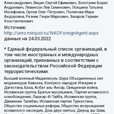
Александрович, Вицин Сергей Ефимович, Золотухин Борис
Андреевич, Левинсон Лев Семенович, Локшина Татьяна
Иосифовна, Орлов Олег Петрович, Полякова Мара
Федоровна, Резник Генри Маркович, Захаров Герман
Константинович
Источник:
http://unro.minjust.ru/NKOForeignAgent.aspx
данные на
24.03.2022
* Единый федеральный список организаций, в
том числе иностранных и международных
организаций, признанных в соответствии с
законодательством Российской Федерации
террористическими:
Высший военный Маджлисуль Шура Объединенных сил
моджахедов Кавказа, Конгресс народов Ичкерии и
Дагестана, База, Асбат аль-Ансар, Священная война,
Исламская группа, Братья-мусульмане, Партия исламского
освобождения, Лашкар-И-Тайба, Исламская группа,
Движение Талибан, Исламская партия Туркестана,
Общество социальных реформ, Общество возрождения
исламского наследия, Дом двух святых, Джунд аш-Шам,