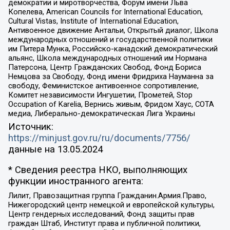
демократии и миротворчества, Форум имени Льва
Копелева, American Councils for International Education,
Cultural Vistas, Institute of International Education,
Антивоенное движение Антальи, Открытый диалог, Школа
международных отношений и государственной политики
им Питера Мунка, Российско-канадский демократический
альянс, Школа международных отношений им Нормана
Патерсона, Центр Гражданских Свобод, Фонд Бориса
Немцова за Свободу, Фонд имени Фридриха Науманна за
свободу, Феминистское антивоенное сопротивление,
Комитет независимости Ингушетии, Прометей, Stop
Occupation of Karelia, Вернись живым, Фридом Хаус, СОТА
медиа, Либерально-демократическая Лига Украины
Источник:
https://minjust.gov.ru/ru/documents/7756/
данные на
13.05.2024
* Сведения реестра НКО, выполняющих
функции иностранного агента:
Лилит, Правозащитная группа Гражданин.Армия.Право,
Нижегородский центр немецкой и европейской культуры,
Центр гендерных исследований, Фонд защиты прав
граждан Штаб, Институт права и публичной политики,