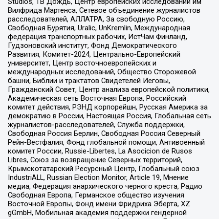
Studios, ТВ Дождь, Центр европейских исследований им
Вилфрида Мартенса, Сетевое объединение журналистов
расследователей, АЛЛАТРА, За свободную Россию,
Свободная Бурятия, Uralic, UnKremlin, Международная
федерация транспортных рабочих, ИстЧам Финланд,
Гудзоновский институт, Фонд Демократического
Развития, Комитет-2024, Центрально-Европейский
университет, Центр восточноевропейских и
международных исследований, Общество Сторожевой
башни, Библии и трактатов Свидетелей Иеговы,
Гражданский Совет, Центр анализа европейской политики,
Академическая сеть Восточная Европа, Российский
комитет действия, РЭНД корпорейшн, Русская Америка за
демократию в России, Настоящая Россия, Глобальная сеть
журналистов-расследователей, Служба поддержки,
Свободная Россия Берлин, Свободная Россия Северный
Рейн-Вестфалия, Фонд глобальной помощи, Антивоенный
комитет России, Russie-Libertes, La Asocicion de Rusos
Libres, Союз за возвращение Северных территорий,
Крымскотатарский Ресурсный Центр, Глобальный союз
IndustriALL, Russian Election Monitor, Article 19, Мнение
медиа, Федерация анархического черного креста, Радио
Свободная Европа, Германское общество изучения
Восточной Европы, Фонд имени Фридриха Эберта, XZ
gGmbH, Мобильная академия поддержки гендерной