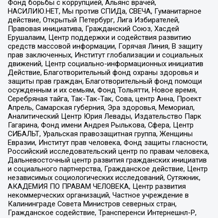
Фонд борьбы с коррупцией, Альянс врачей,
НАСИЛИЮ.НЕТ, Мы против СПИДа, СВЕЧА, Гуманитарное
действие, Открытый Петербург, Лига Избирателей,
Правовая инициатива, Гражданский Союз, Хасдей
Ерушалаим, Центр поддержки и содействия развитию
средств массовой информации, Горячая Линия, В защиту
прав заключенных, Институт глобализации и социальных
движений, Центр социально-информационных инициатив
Действие, Благотворительный фонд охраны здоровья и
защиты прав граждан, Благотворительный фонд помощи
осужденным и их семьям, Фонд Тольятти, Новое время,
Серебряная тайга, Так-Так-Так, Сова, центр Анна, Проект
Апрель, Самарская губерния, Эра здоровья, Мемориал,
Аналитический Центр Юрия Левады, Издательство Парк
Гагарина, Фонд имени Андрея Рылькова, Сфера, Центр
СИБАЛЬТ, Уральская правозащитная группа, Женщины
Евразии, Институт прав человека, Фонд защиты гласности,
Российский исследовательский центр по правам человека,
Дальневосточный центр развития гражданских инициатив
и социального партнерства, Гражданское действие, Центр
независимых социологических исследований, Сутяжник,
АКАДЕМИЯ ПО ПРАВАМ ЧЕЛОВЕКА, Центр развития
некоммерческих организаций, Частное учреждение в
Калининграде Совета Министров северных стран,
Гражданское содействие, Трансперенси Интернешнл-Р,