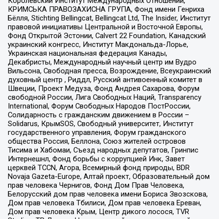
Королевский Институт Международных Отношений,
КРИМСЬКА ПРАВОЗАХИСНА ГРУПА, Фонд имени Генриха
Бёлля, Stichting Bellingcat, Bellingcat Ltd, The Insider, Институт
правовой инициативы Центральной и Восточной Европы,
Фонд Открытой Эстонии, Calvert 22 Foundation, Канадский
украинский конгресс, Институт Макдональда-Лорье,
Украинская национальная федерация Канады,
Декабристы, Международный научный центр им Вудро
Вильсона, Свободная пресса, Возрождение, Всеукраинский
духовный центр , Риддл, Русский антивоенный комитет в
Швеции, Проект Медуза, Фонд Андрея Сахарова, Форум
свободной России, Лига Свободных Наций, Transparеncy
International, Форум Свободных Народов ПостРоссии,
Солидарность с гражданским движением в России –
Solidarus, КрымSOS, Свободный университет, Институт
государственного управления, Форум гражданского
общества Россия, Беллона, Союз жителей островов
Тисима и Хабомаи, Съезд народных депутатов, Гринпис
Интернешнл, Фонд борьбы с коррупцией Инк, Завет
церквей TCCN, Агора, Всемирный фонд природы, BDR
Novaja Gazeta-Europe, Алтай проект, Образовательный дом
прав человека Чернигов, Фонд Дом Прав Человека,
Белорусский дом прав человека имени Бориса Звозскова,
Дом прав человека Тбилиси, Дом прав человека Ереван,
Дом прав человека Крым, Центр дикого лосося, TVR