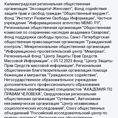
Калининградская региональная общественная организация "Экозащита!-Женсовет", Фонд содействия защите прав и свобод граждан "Общественный вердикт", Фонд "Институт Развития Свободы Информации", Частное учреждение "Информационное агентство МЕМО. РУ", Региональная общественная организация "Общественная комиссия по сохранению наследия академика Сахарова", Фонд поддержки свободы прессы, Санкт-Петербургская общественная правозащитная организация "Гражданский контроль", Межрегиональная общественная организация "Информационно-просветительский центр "Мемориал", Региональный Фонд "Центр Защиты Прав Средств Массовой Информации", с 05.12.2023 Фонд "Центр Защиты Прав Средств массовой информации", Региональная общественная благотворительная организация помощи беженцам и мигрантам "Гражданское содействие", Негосударственное образовательное учреждение дополнительного профессионального образования (повышение квалификации) специалистов "АКАДЕМИЯ ПО ПРАВАМ ЧЕЛОВЕКА", Свердловская региональная общественная организация "Сутяжник", Автономная некоммерческая организация "Центр независимых социологических исследований", Союз общественных объединений "Российский исследовательский центр по правам человека", Региональное общественное учреждение научно-информационный центр "МЕМОРИАЛ", Некоммерческая организация "Фонд защиты гласности", Автономная некоммерческая организация "Институт прав человека", Городская общественная организация "Екатеринбургское общество "МЕМОРИАЛ", Городская общественная организация "Рязанское историко-просветительское и правозащитное общество "Мемориал" (Рязанский Мемориал), Челябинский региональный орган общественной самодеятельности – женское общественное объединение "Женщины Евразии", Челябинский региональный орган общественной самодеятельности "Уральская правозащитная группа", Фонд содействия защите здоровья и социальной справедливости имени Андрея Рылькова, Автономная Некоммерческая Организация "Аналитический Центр Юрия Левады", Автономная некоммерческая организация социальной поддержки населения "Проект Апрель", Региональная общественная организация помощи женщинам и детям, находящимся в кризисной ситуации "Информационно-методический центр "Анна", Фонд содействия развитию массовых коммуникаций и правовому просвещению "Так-так-Так", Фонд содействия устойчивому развитию "Серебряная тайга", Свердловский региональный общественный фонд социальных проектов "Новое время", "Idel.Реалии", Кавказ.Реалии, Крым.Реалии, Телеканал Настоящее Время, Татаро-башкирская служба Радио Свобода (Azatliq Radiosi), Радио Свободная Европа/Радио Свобода (PCE/PC), "Сибирь.Реалии", "Фактограф", Благотворительный фонд помощи осужденным и их семьям, Автономная некоммерческая организация "Институт глобализации и социальных движений", Фонд "В защиту прав заключенных", Частное учреждение "Центр поддержки и содействия развитию средств массовой информации", Пензенский региональный общественный благотворительный фонд "Гражданский союз", "Север.Реалии", Некоммерческая организация Фонд "Правовая инициатива", Общество с ограниченной ответственностью "Радио Свободная Европа/Радио Свобода", Чешское информационное агентство "MEDIUM-ORIENT", Красноярская региональная общественная организация "Мы против СПИДа", Камалягин Денис Николаевич, Маркелов Сергей Евгеньевич, Пономарев Лев Александрович, Савицкая Людмила Алексеевна, Автономная некоммерческая организация "Центр по работе с проблемой насилия "НАСИЛИЮ.НЕТ", Межрегиональный профессиональный союз работников здравоохранения "Альянс врачей", Юридическое лицо, зарегистрированное в Латвийской Республике, SIA "Medusa Project" (регистрационный номер 40103797863, дата регистрации 10.06.2014), Некоммерческая организация "Фонд по борьбе с коррупцией", Автономная некоммерческая организация "Институт права и публичной политики", Баданин Роман Сергеевич, Гликин Максим Александрович, Железнова Мария Михайловна, Лукьянова Юлия Сергеевна, Маетная Елизавета Витальевна, Маняхин Петр Борисович, Чуракова Ольга Владимировна, Ярош Юлия Петровна, Юридическое лицо "The Insider SIA", зарегистрированное в Риге, Латвийская Республика (дата регистрации 26.06.2015), являющееся администратором доменного имени интернет-издания "The Insider SIA", https://theins.ru, Постернак Алексей Евгеньевич, Рубин Михаил Аркадьевич, Анин Роман Александрович, Юридическое лицо Istories fonds, зарегистрированное в Латвийской Республике (регистрационный номер 50008295751, дата регистрации 24.02.2020), Великовский Дмитрий Александрович, Долинина Ирина Николаевна, Мароховская Алеся Алексеевна, Шлейнов Роман Юрьевич, Шмагун Олеся Валентиновна, Общество с ограниченной ответственностью "Альтаир 2021", Общество с ограниченной ответственностью "Вега 2021", Общество с ограниченной ответственностью "Главный редактор 2021", Общество с ограниченной ответственностью "Ромашки монолит", Важенков Артем Валерьевич, Ивановская областная общественная организация "Центр гендерных исследований", Гурман Юрий Альбертович, Медиапроект "ОВД-Инфо", Егоров Владимир Владимирович, Жилинский Владимир Александрович, Общество с ограниченной ответственностью "ЗП", Иванова София Юрьевна, Карезина Инна Павловна, Кильтау Екатерина Викторовна, Петров Алексей Викторович, Пискунов Сергей Евгеньевич, Смирнов Сергей Сергеевич, Тихонов Михаил Сергеевич, Общество с ограниченной ответственностью "ЖУРНАЛИСТ-ИНОСТРАННЫЙ АГЕНТ", Арапова Галина Юрьевна, Вольтская Татьяна Анатольевна, Американская компания "Mason G.E.S. Anonymous Foundation" (США), являющаяся владельцем интернет-издания https://mnews.world/, Компания "Stichting Bellingcat", зарегистрированная в Нидерландах (дата регистрации 11.07.2018), Захаров Андрей Вячеславович, Клепиковская Екатерина Дмитриевна, Общество с ограниченной ответственностью "МЕМО", Перл Роман Александрович, Симонов Евгений Алексеевич, Соловьева Елена Анатольевна, Сотников Даниил Владимирович, Сурначева Елизавета Дмитриевна, Автономная некоммерческая организация по защите прав человека и информированию населения "Якутия – Наше Мнение", Общество с ограниченной ответственностью "Москоу диджитал медиа", с 26.01.2023 Общество с ограниченной ответственностью "Чайка Белые сады", Ветошкина Валерия Валерьевна, Заговора Максим Александрович, Межрегиональное общественное движение "Российская ЛГБТ - сеть", Оленичев Максим Владимирович, Павлов Иван Юрьевич, Скворцова Елена Сергеевна, Общество с ограниченной ответственностью "Как бы инагент", Кочетков Игорь Викторович, Общество с ограниченной ответственностью "Честные выборы", Еланчик Олег Александрович, Общество с ограниченной ответственностью "Нобелевский призыв", Гималова Регина Эмилевна, Григорьев Андрей Валерьевич, Григорьева Алина Александровна, Ассоциация по содействию защите прав призывников, альтернативнослужащих и военнослужащих "Правозащитная группа "Гражданин.Армия.Право", Хисамова Регина Фаритовна, Автономная некоммерческая организация по реализации социально-правовых программ "Лилит", Дальневосточное общественное движение "Маяк", Санкт-Петербургская ЛГБТ-инициативная группа "Выход", Инициативная группа ЛГБТ+ "Реверс", Алексеев Андрей Викторович, Бекбулатова Таисия Львовна, Беляев Иван Михайлович, Владыкина Елена Сергеевна, Гельман Марат Александрович, Никульшина Вероника Юрьевна, Толоконникова Надежда Андреевна, Шендерович Виктор Анатольевич, Общество с ограниченной ответственностью "Данное сообщение", Общество с ограниченной ответственностью Издательский дом "Новая глава", Айнбиндер Александра Александровна, Московский комьюнити-центр для ЛГБТ+инициатив, Благотворительный фонд развития филантропии, Deutsche Welle (Германия, Kurt-Schumacher-Strasse 3, 53113 Bonn), Борзунова Мария Михайловна, Воробьев Виктор Викторович, Голубева Анна Львовна, Константинова Алла Михайловна, Малкова Ирина Владимировна, Мурадов Мурад Абдулгалимович, Осетинская Елизавета Николаевна, Понасенков Евгений Николаевич, Ганапольский Матвей Юрьевич, Киселев Евгений Алексеевич, Борухович Ирина Григорьевна, Дремин Иван Тимофеевич, Дубровский Дмитрий Викторович, Красноярская региональная общественная организация поддержки и развития альтернативных образовательных технологий и межкультурных коммуникаций "ИНТЕРРА", Маяковская Екатерина Алексеевна, Фейгин Марк Захарович, Филимонов Андрей Викторович, Дзугкоева Регина Николаевна, Доброхотов Роман Александрович, Дудь Юрий Александрович, Елкин Сергей Владимирович, Кругликов Кирилл Игоревич, Сабунаева Мария Леонидовна, Семенов Алексей Владимирович, Шаинян Карен Багратович, Шульман Екатерина Михайловна, Асафьев Артур Валерьевич, Вахштайн Виктор Семенович, Венедиктов Алексей Алексеевич, Лушникова Екатерина Евгеньевна, Волков Леонид Михайлович, Невзоров Александр Глебович, Пархоменко Сергей Борисович, Сироткин Ярослав Николаевич, Кара-Мурза Владимир Владимирович, Баранова Наталья Владимировна, Гозман Леонид Яковлевич, Кагарлицкий Борис Юльевич, Климарев Михаил Валерьевич, Милов Владимир Станиславович, Автономная некоммерческая организация Краснодарский центр современного искусства "Типография", Моргенштерн Алишер Тагирович, Соболь Любовь Эдуардовна, Общество с ограниченной ответственностью "ЛИЗА НОРМ", Каспаров Гарри Кимович, Ходорковский Михаил Борисович, Общество с ограниченной ответственностью "Апрельские тезисы", Данилович Ирина Брониславовна, Кашин Олег Владимирович, Петров Николай Владимирович, Пивоваров Алексей Владимирович, Соколов Михаил Владимирович, Цветкова Юлия Владимировна, Чичваркин Евгений Александрович, Комитет против пыток/Команда против пыток, Общество с ограниченной ответственностью "Первый научный", Общество с ограниченной ответственностью "Вертолет и ко", Белоцерковская Вероника Борисовна, Кац Максим Евгеньевич, Лазарева Татьяна Юрьевна, Шаведдинов Руслан Табризович, Яшин Илья Валерьевич, Общество с ограниченной ответственностью "Иноагент ААВ", Алешковский Дмитрий Петрович, Альбац Евгения Марковна, Быков Дмитрий Львович, Галямина Юлия Евгеньевна, Лойко Сергей Леонидович, Мартынов Кирилл Константинович, Медведев Сергей Александрович, Крашенинников Федор Геннадиевич, Гордеева Катерина Вл