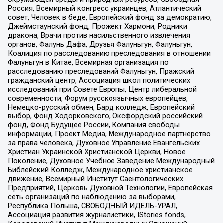
Россия, Всемирный конгресс украинцев, Атлантический
совет, Человек в беде, Европейский фонд за демократию,
Джеймстаунский фонд, Прожект Хармони, Родники
дракона, Врачи против насильственного извлечения
органов, Фалунь Дафа, Друзья Фалуньгун, Фалуньгун,
Коалиция по расследованию преследования в отношении
Фалуньгун в Китае, Всемирная организация по
расследованию преследований Фалуньгун, Пражский
гражданский центр, Ассоциация школ политических
исследований при Совете Европы, Центр либеральной
современности, Форум русскоязычных европейцев,
Немецко-русский обмен, Бард колледж, Европейский
выбор, Фонд Ходорковского, Оксфордский российский
фонд, Фонд Будущее России, Компания свободы
информации, Проект Медиа, Международное партнерство
за права человека, Духовное Управление Евангельских
Христиан Украинской Христианской Церкви, Новое
Поколение, Духовное Учебное Заведение Международный
Библейский Колледж, Международное христианское
движение, Всемирный Институт Саентологических
Предприятий, Церковь Духовной Технологии, Европейская
сеть организаций по наблюдению за выборами,
Республика Польша, СВОБОДНЫЙ ИДЕЛЬ-УРАЛ,
Ассоциация развития журналистики, IStories fonds,