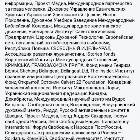
информации, Проект Медиа, Международное партнерство
за права человека, Духовное Управление Евангельских
Христиан Украинской Христианской Церкви, Новое
Поколение, Духовное Учебное Заведение Международный
Библейский Колледж, Международное христианское
движение, Всемирный Институт Саентологических
Предприятий, Церковь Духовной Технологии, Европейская
сеть организаций по наблюдению за выборами,
Республика Польша, СВОБОДНЫЙ ИДЕЛЬ-УРАЛ,
Ассоциация развития журналистики, IStories fonds,
Королевский Институт Международных Отношений,
КРИМСЬКА ПРАВОЗАХИСНА ГРУПА, Фонд имени Генриха
Бёлля, Stichting Bellingcat, Bellingcat Ltd, The Insider, Институт
правовой инициативы Центральной и Восточной Европы,
Фонд Открытой Эстонии, Calvert 22 Foundation, Канадский
украинский конгресс, Институт Макдональда-Лорье,
Украинская национальная федерация Канады,
Декабристы, Международный научный центр им Вудро
Вильсона, Свободная пресса, Возрождение, Всеукраинский
духовный центр , Риддл, Русский антивоенный комитет в
Швеции, Проект Медуза, Фонд Андрея Сахарова, Форум
свободной России, Лига Свободных Наций, Transparеncy
International, Форум Свободных Народов ПостРоссии,
Солидарность с гражданским движением в России –
Solidarus, КрымSOS, Свободный университет, Институт