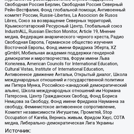
Свободная Россия Берлин, Свободная Россия Северный
Рейн-Вестфалия, Фонд глобальной помощи, Антивоенный
комитет России, Russie-Libertes, La Asocicion de Rusos
Libres, Союз за возвращение Северных территорий,
Крымскотатарский Ресурсный Центр, Глобальный союз
IndustriALL, Russian Election Monitor, Article 19, Мнение
медиа, Федерация анархического черного креста, Радио
Свободная Европа, Германское общество изучения
Восточной Европы, Фонд имени Фридриха Эберта, XZ
gGmbH, Мобильная академия поддержки гендерной
демократии и миротворчества, Форум имени Льва
Копелева, American Councils for International Education,
Cultural Vistas, Institute of International Education,
Антивоенное движение Антальи, Открытый диалог, Школа
международных отношений и государственной политики
им Питера Мунка, Российско-канадский демократический
альянс, Школа международных отношений им Нормана
Патерсона, Центр Гражданских Свобод, Фонд Бориса
Немцова за Свободу, Фонд имени Фридриха Науманна за
свободу, Феминистское антивоенное сопротивление,
Комитет независимости Ингушетии, Прометей, Stop
Occupation of Karelia, Вернись живым, Фридом Хаус, СОТА
медиа, Либерально-демократическая Лига Украины
Источник: