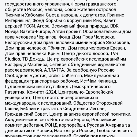
государственного управления, Форум гражданского
общества Россия, Беллона, Союз жителей островов
Тисима и Хабомаи, Съезд народных депутатов, Гринпис
Интернешнл, Фонд борьбы с коррупцией Инк, Завет
церквей TCCN, Агора, Всемирный фонд природы, BDR
Novaja Gazeta-Europe, Алтай проект, Образовательный дом
прав человека Чернигов, Фонд Дом Прав Человека,
Белорусский дом прав человека имени Бориса Звозскова,
Дом прав человека Тбилиси, Дом прав человека Ереван,
Дом прав человека Крым, Центр дикого лосося, TVR
Studios, ТВ Дождь, Центр европейских исследований им
Вилфрида Мартенса, Сетевое объединение журналистов
расследователей, АЛЛАТРА, За свободную Россию,
Свободная Бурятия, Uralic, UnKremlin, Международная
федерация транспортных рабочих, ИстЧам Финланд,
Гудзоновский институт, Фонд Демократического
Развития, Комитет-2024, Центрально-Европейский
университет, Центр восточноевропейских и
международных исследований, Общество Сторожевой
башни, Библии и трактатов Свидетелей Иеговы,
Гражданский Совет, Центр анализа европейской политики,
Академическая сеть Восточная Европа, Российский
комитет действия, РЭНД корпорейшн, Русская Америка за
демократию в России, Настоящая Россия, Глобальная сеть
журналистов-расследователей, Служба поддержки,