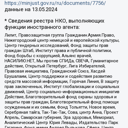
https://minjust.gov.ru/ru/documents/7756/
данные на
13.05.2024
* Сведения реестра НКО, выполняющих
функции иностранного агента:
Лилит, Правозащитная группа Гражданин.Армия.Право,
Нижегородский центр немецкой и европейской культуры,
Центр гендерных исследований, Фонд защиты прав
граждан Штаб, Институт права и публичной политики,
Фонд борьбы с коррупцией, Альянс врачей,
НАСИЛИЮ.НЕТ, Мы против СПИДа, СВЕЧА, Гуманитарное
действие, Открытый Петербург, Лига Избирателей,
Правовая инициатива, Гражданский Союз, Хасдей
Ерушалаим, Центр поддержки и содействия развитию
средств массовой информации, Горячая Линия, В защиту
прав заключенных, Институт глобализации и социальных
движений, Центр социально-информационных инициатив
Действие, Благотворительный фонд охраны здоровья и
защиты прав граждан, Благотворительный фонд помощи
осужденным и их семьям, Фонд Тольятти, Новое время,
Серебряная тайга, Так-Так-Так, Сова, центр Анна, Проект
Апрель, Самарская губерния, Эра здоровья, Мемориал,
Аналитический Центр Юрия Левады, Издательство Парк
Гагарина, Фонд имени Андрея Рылькова, Сфера, Центр