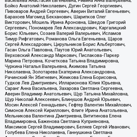
Васильева Анастасия Евгеньевна, Ривина Анна Валерьевна,
Бойко Анатолий Николаевич, Дугин Сергей Георгиевич,
Пивоваров Андрей Сергеевич, Аверин Виталий Евгеньевич,
Барахоев Магомед Бекханович, Шарипков Олег
Викторович, Мошель Ирина Ароновна, Шведов Григорий
Сергеевич, Пономарев Лев Александрович, Каргалицкий
Борис Юльевич, Созаев Валерий Валерьевич, Исламов
Тимур Рифгатович, Романова Ольга Евгеньевна, Щаров
Сергей Алексадрович, Цирульников Борис Альбертович,
Гасан Ольга Павловна, Паутов Юрий Анатольевич,
Верховский Александр Маркович, Пислакова-Паркер
Марина Петровна, Кочеткова Татьяна Владимировна,
Чуркина Наталья Валерьевна, Акимова Татьяна
Николаевна, Золотарева Екатерина Александровна,
Рачинский Ян Збигневич, Жемкова Елена Борисовна,
Гудков Лев Дмитриевич, Илларионова Юлия Юрьевна,
Саранг Анна Васильевна, Захарова Светлана Сергеевна,
Аверин Владимир Анатольевич, Щур Татьяна Михайловна,
Щур Николай Алексеевич, Блинушов Андрей Юрьевич,
Мосин Алексей Геннадьевич, Гефтер Валентин Михайлович,
Симонов Алексей Кириллович, Флиге Ирина Анатольевна,
Мельникова Валентина Дмитриевна, Вититинова Елена
Владимировна, Баженова Светлана Куприяновна,
Максимов Сергей Владимирович, Беляев Сергей Иванович,
Голубева Елена Николаевна, Ганнушкина Светлана