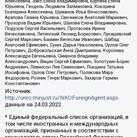
Алексеевна, Закс Елена Владимировна, Буртина Елена
Юрьевна, Гендель Людмила Залмановна, Кокорина
Екатерина Алексеевна, Шуманов Илья Вячеславович,
Арапова Галина Юрьевна, Свечников Анатолий Мариевич,
Прохоров Вадим Юрьевич, Шахова Елена Владимировна,
Подузов Сергей Васильевич, Протасова Ирина
Вячеславовна, Литинский Леонид Борисович, Лукашевский
Сергей Маркович, Бахмин Вячеслав Иванович, Шабад
Анатолий Ефимович, Сухих Дарья Николаевна, Орлов Олег
Петрович, Добровольская Анна Дмитриевна, Королева
Александра Евгеньевна, Смирнов Владимир
Александрович, Вицин Сергей Ефимович, Золотухин Борис
Андреевич, Левинсон Лев Семенович, Локшина Татьяна
Иосифовна, Орлов Олег Петрович, Полякова Мара
Федоровна, Резник Генри Маркович, Захаров Герман
Константинович
Источник:
http://unro.minjust.ru/NKOForeignAgent.aspx
данные на
24.03.2022
* Единый федеральный список организаций, в
том числе иностранных и международных
организаций, признанных в соответствии с