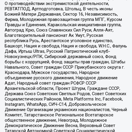
О противодействии экстремистской деятельности,
РЕВТАТПОД, Артподготовка, Штольц, В честь иконы
Божией Матери Державная, Сектор 16, Независимость,
Фирма, Молодежная правозащитная группа МПГ, Курсом
Правды и Единения, Каракольская инициативная группа,
Автоград Крю, Союз Славянских Сил Руси, Алля-Аят,
Благотворительный пансионат Ак Умут, Русская
республика Русь, Арестантское уголовное единство,
Башкорт, Нация и свобода, Нация и свобода, W.H.С., Фалунь
Дафа, Иртыш Ultras, Русский Патриотический клуб-
Новокузнецк/РПК, Сибирский державный союз, Фонд
борьбы с коррупцией, Фонд защиты прав граждан, Штабы
Навального, Совет граждан СССР Прикубанского округа г.
Краснодара, Мужское государство, Народное
объединение русского движения, Народное движение
Адат, Народный совет граждан РСФСР СССР
Архангельской области, Проект Штурм, Граждане СССР,
Держава Союз Советских Светлых Родов, Совет Советских
Социалистических Районов, Meta Platforms Inc, Facebook,
Instagram, WhatsApp, СИЧ-С14, Добровольческое
Движение Организации украинских националистов, Черный
Комитет, Татарстанское Региональное Всетатарское
общественное движение, Невоград, Молодежное
Демократическое Движение Весна, Верховный Совет
Татарской Автономной Советской Социалистической