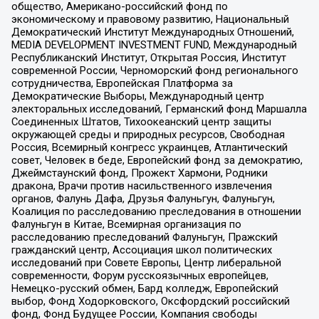
общество, Американо-российский фонд по
экономическому и правовому развитию, Национальный
Демократический Институт Международных Отношений,
MEDIA DEVELOPMENT INVESTMENT FUND, Международный
Республиканский Институт, Открытая Россия, Институт
современной России, Черноморский фонд регионального
сотрудничества, Европейская Платформа за
Демократические Выборы, Международный центр
электоральных исследований, Германский фонд Маршалла
Соединенных Штатов, Тихоокеанский центр защиты
окружающей среды и природных ресурсов, Свободная
Россия, Всемирный конгресс украинцев, Атлантический
совет, Человек в беде, Европейский фонд за демократию,
Джеймстаунский фонд, Прожект Хармони, Родники
дракона, Врачи против насильственного извлечения
органов, Фалунь Дафа, Друзья Фалуньгун, Фалуньгун,
Коалиция по расследованию преследования в отношении
Фалуньгун в Китае, Всемирная организация по
расследованию преследований Фалуньгун, Пражский
гражданский центр, Ассоциация школ политических
исследований при Совете Европы, Центр либеральной
современности, Форум русскоязычных европейцев,
Немецко-русский обмен, Бард колледж, Европейский
выбор, Фонд Ходорковского, Оксфордский российский
фонд, Фонд Будущее России, Компания свободы