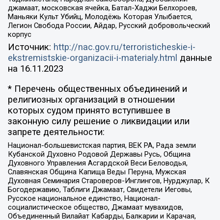
джамаат, московская ячейка, Батал-Хаджи Белхороев,
Маньяки Культ Убийц, Молодёжь Которая Улыбается,
Легион Свобода России, Айдар, Русский добровольческий
корпус
Источник:
http://nac.gov.ru/terroristicheskie-i-
ekstremistskie-organizacii-i-materialy.html
данные
на
16.11.2023
* Перечень общественных объединений и
религиозных организаций в отношении
которых судом принято вступившее в
законную силу решение о ликвидации или
запрете деятельности:
Национал-большевистская партия, ВЕК РА, Рада земли
Кубанской Духовно Родовой Державы Русь, Община
Духовного Управления Асгардской Веси Беловодья,
Славянская Община Капища Веды Перуна, Мужская
Духовная Семинария Староверов-Инглингов, Нурджулар, К
Богодержавию, Таблиги Джамаат, Свидетели Иеговы,
Русское национальное единство, Национал-
социалистическое общество, Джамаат мувахидов,
Объединенный Вилайат Кабарды, Балкарии и Карачая,