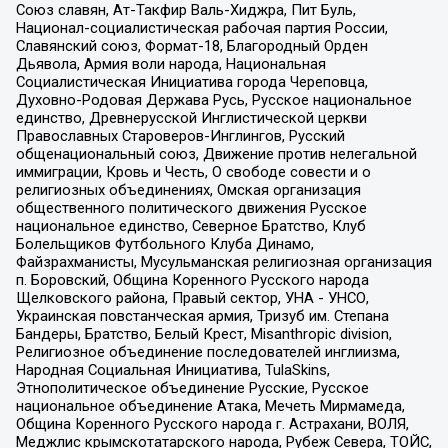
Союз славян, Ат-Такфир Валь-Хиджра, Пит Буль,
Национал-социалистическая рабочая партия России,
Славянский союз, Формат-18, Благородный Орден
Дьявола, Армия воли народа, Национальная
Социалистическая Инициатива города Череповца,
Духовно-Родовая Держава Русь, Русское национальное
единство, Древнерусской Инглистической церкви
Православных Староверов-Инглингов, Русский
общенациональный союз, Движение против нелегальной
иммиграции, Кровь и Честь, О свободе совести и о
религиозных объединениях, Омская организация
общественного политического движения Русское
национальное единство, Северное Братство, Клуб
Болельщиков Футбольного Клуба Динамо,
Файзрахманисты, Мусульманская религиозная организация
п. Боровский, Община Коренного Русского народа
Щелковского района, Правый сектор, УНА - УНСО,
Украинская повстанческая армия, Тризуб им. Степана
Бандеры, Братство, Белый Крест, Misanthropic division,
Религиозное объединение последователей инглиизма,
Народная Социальная Инициатива, TulaSkins,
Этнополитическое объединение Русские, Русское
национальное объединение Атака, Мечеть Мирмамеда,
Община Коренного Русского народа г. Астрахани, ВОЛЯ,
Меджлис крымскотатарского народа, Рубеж Севера, ТОЙС,