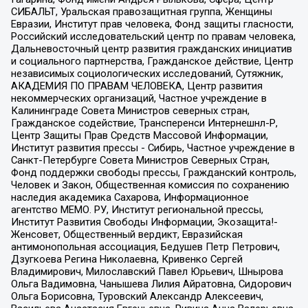
СИБАЛЬТ, Уральская правозащитная группа, Женщины
Евразии, Институт прав человека, Фонд защиты гласности,
Российский исследовательский центр по правам человека,
Дальневосточный центр развития гражданских инициатив
и социального партнерства, Гражданское действие, Центр
независимых социологических исследований, Сутяжник,
АКАДЕМИЯ ПО ПРАВАМ ЧЕЛОВЕКА, Центр развития
некоммерческих организаций, Частное учреждение в
Калининграде Совета Министров северных стран,
Гражданское содействие, Трансперенси Интернешнл-Р,
Центр Защиты Прав Средств Массовой Информации,
Институт развития прессы - Сибирь, Частное учреждение в
Санкт-Петербурге Совета Министров Северных Стран,
Фонд поддержки свободы прессы, Гражданский контроль,
Человек и Закон, Общественная комиссия по сохранению
наследия академика Сахарова, Информационное
агентство МЕМО. РУ, Институт региональной прессы,
Институт Развития Свободы Информации, Экозащита!-
Женсовет, Общественный вердикт, Евразийская
антимонопольная ассоциация, Бедушев Петр Петрович,
Дзугкоева Регина Николаевна, Кривенко Сергей
Владимирович, Милославский Павел Юрьевич, Шнырова
Ольга Вадимовна, Чанышева Лилия Айратовна, Сидорович
Ольга Борисовна, Туровский Александр Алексеевич,