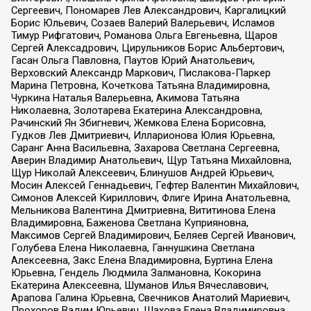
Сергеевич, Пономарев Лев Александрович, Каргалицкий
Борис Юльевич, Созаев Валерий Валерьевич, Исламов
Тимур Рифгатович, Романова Ольга Евгеньевна, Щаров
Сергей Алексадрович, Цирульников Борис Альбертович,
Гасан Ольга Павловна, Паутов Юрий Анатольевич,
Верховский Александр Маркович, Пислакова-Паркер
Марина Петровна, Кочеткова Татьяна Владимировна,
Чуркина Наталья Валерьевна, Акимова Татьяна
Николаевна, Золотарева Екатерина Александровна,
Рачинский Ян Збигневич, Жемкова Елена Борисовна,
Гудков Лев Дмитриевич, Илларионова Юлия Юрьевна,
Саранг Анна Васильевна, Захарова Светлана Сергеевна,
Аверин Владимир Анатольевич, Щур Татьяна Михайловна,
Щур Николай Алексеевич, Блинушов Андрей Юрьевич,
Мосин Алексей Геннадьевич, Гефтер Валентин Михайлович,
Симонов Алексей Кириллович, Флиге Ирина Анатольевна,
Мельникова Валентина Дмитриевна, Вититинова Елена
Владимировна, Баженова Светлана Куприяновна,
Максимов Сергей Владимирович, Беляев Сергей Иванович,
Голубева Елена Николаевна, Ганнушкина Светлана
Алексеевна, Закс Елена Владимировна, Буртина Елена
Юрьевна, Гендель Людмила Залмановна, Кокорина
Екатерина Алексеевна, Шуманов Илья Вячеславович,
Арапова Галина Юрьевна, Свечников Анатолий Мариевич,
Прохоров Вадим Юрьевич, Шахова Елена Владимировна,