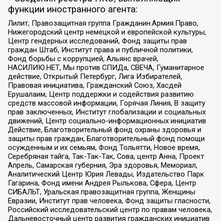
функции иностранного агента:
Лилит, Правозащитная группа Гражданин.Армия.Право,
Нижегородский центр немецкой и европейской культуры,
Центр гендерных исследований, Фонд защиты прав
граждан Штаб, Институт права и публичной политики,
Фонд борьбы с коррупцией, Альянс врачей,
НАСИЛИЮ.НЕТ, Мы против СПИДа, СВЕЧА, Гуманитарное
действие, Открытый Петербург, Лига Избирателей,
Правовая инициатива, Гражданский Союз, Хасдей
Ерушалаим, Центр поддержки и содействия развитию
средств массовой информации, Горячая Линия, В защиту
прав заключенных, Институт глобализации и социальных
движений, Центр социально-информационных инициатив
Действие, Благотворительный фонд охраны здоровья и
защиты прав граждан, Благотворительный фонд помощи
осужденным и их семьям, Фонд Тольятти, Новое время,
Серебряная тайга, Так-Так-Так, Сова, центр Анна, Проект
Апрель, Самарская губерния, Эра здоровья, Мемориал,
Аналитический Центр Юрия Левады, Издательство Парк
Гагарина, Фонд имени Андрея Рылькова, Сфера, Центр
СИБАЛЬТ, Уральская правозащитная группа, Женщины
Евразии, Институт прав человека, Фонд защиты гласности,
Российский исследовательский центр по правам человека,
Дальневосточный центр развития гражданских инициатив