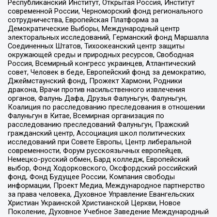
Республиканский Институт, Открытая Россия, Институт
современной России, Черноморский фонд регионального
сотрудничества, Европейская Платформа за
Демократические Выборы, Международный центр
электоральных исследований, Германский фонд Маршалла
Соединенных Штатов, Тихоокеанский центр защиты
окружающей среды и природных ресурсов, Свободная
Россия, Всемирный конгресс украинцев, Атлантический
совет, Человек в беде, Европейский фонд за демократию,
Джеймстаунский фонд, Прожект Хармони, Родники
дракона, Врачи против насильственного извлечения
органов, Фалунь Дафа, Друзья Фалуньгун, Фалуньгун,
Коалиция по расследованию преследования в отношении
Фалуньгун в Китае, Всемирная организация по
расследованию преследований Фалуньгун, Пражский
гражданский центр, Ассоциация школ политических
исследований при Совете Европы, Центр либеральной
современности, Форум русскоязычных европейцев,
Немецко-русский обмен, Бард колледж, Европейский
выбор, Фонд Ходорковского, Оксфордский российский
фонд, Фонд Будущее России, Компания свободы
информации, Проект Медиа, Международное партнерство
за права человека, Духовное Управление Евангельских
Христиан Украинской Христианской Церкви, Новое
Поколение, Духовное Учебное Заведение Международный