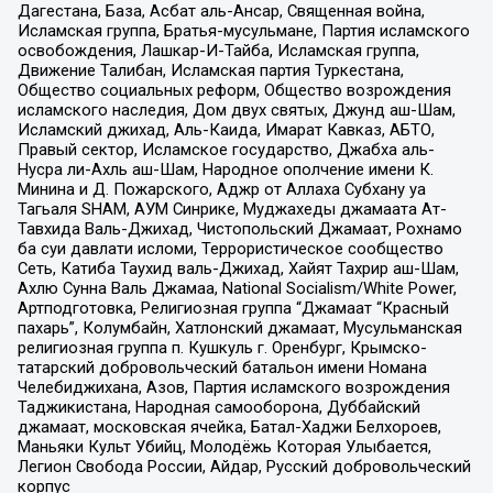
Дагестана, База, Асбат аль-Ансар, Священная война,
Исламская группа, Братья-мусульмане, Партия исламского
освобождения, Лашкар-И-Тайба, Исламская группа,
Движение Талибан, Исламская партия Туркестана,
Общество социальных реформ, Общество возрождения
исламского наследия, Дом двух святых, Джунд аш-Шам,
Исламский джихад, Аль-Каида, Имарат Кавказ, АБТО,
Правый сектор, Исламское государство, Джабха аль-
Нусра ли-Ахль аш-Шам, Народное ополчение имени К.
Минина и Д. Пожарского, Аджр от Аллаха Субхану уа
Тагьаля SHAM, АУМ Синрике, Муджахеды джамаата Ат-
Тавхида Валь-Джихад, Чистопольский Джамаат, Рохнамо
ба суи давлати исломи, Террористическое сообщество
Сеть, Катиба Таухид валь-Джихад, Хайят Тахрир аш-Шам,
Ахлю Сунна Валь Джамаа, National Socialism/White Power,
Артподготовка, Религиозная группа “Джамаат “Красный
пахарь”, Колумбайн, Хатлонский джамаат, Мусульманская
религиозная группа п. Кушкуль г. Оренбург, Крымско-
татарский добровольческий батальон имени Номана
Челебиджихана, Азов, Партия исламского возрождения
Таджикистана, Народная самооборона, Дуббайский
джамаат, московская ячейка, Батал-Хаджи Белхороев,
Маньяки Культ Убийц, Молодёжь Которая Улыбается,
Легион Свобода России, Айдар, Русский добровольческий
корпус