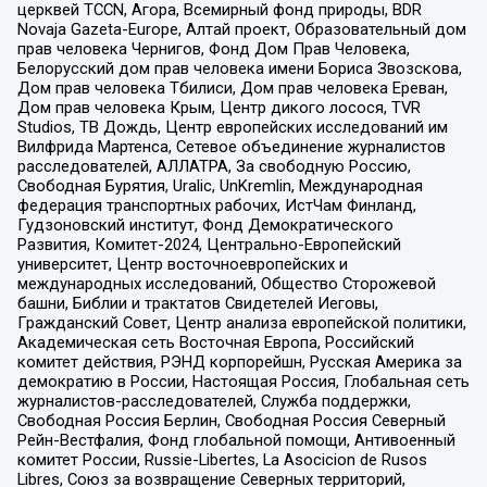
церквей TCCN, Агора, Всемирный фонд природы, BDR
Novaja Gazeta-Europe, Алтай проект, Образовательный дом
прав человека Чернигов, Фонд Дом Прав Человека,
Белорусский дом прав человека имени Бориса Звозскова,
Дом прав человека Тбилиси, Дом прав человека Ереван,
Дом прав человека Крым, Центр дикого лосося, TVR
Studios, ТВ Дождь, Центр европейских исследований им
Вилфрида Мартенса, Сетевое объединение журналистов
расследователей, АЛЛАТРА, За свободную Россию,
Свободная Бурятия, Uralic, UnKremlin, Международная
федерация транспортных рабочих, ИстЧам Финланд,
Гудзоновский институт, Фонд Демократического
Развития, Комитет-2024, Центрально-Европейский
университет, Центр восточноевропейских и
международных исследований, Общество Сторожевой
башни, Библии и трактатов Свидетелей Иеговы,
Гражданский Совет, Центр анализа европейской политики,
Академическая сеть Восточная Европа, Российский
комитет действия, РЭНД корпорейшн, Русская Америка за
демократию в России, Настоящая Россия, Глобальная сеть
журналистов-расследователей, Служба поддержки,
Свободная Россия Берлин, Свободная Россия Северный
Рейн-Вестфалия, Фонд глобальной помощи, Антивоенный
комитет России, Russie-Libertes, La Asocicion de Rusos
Libres, Союз за возвращение Северных территорий,