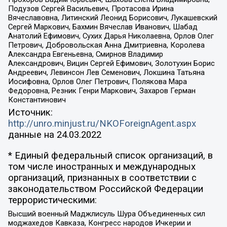
Подузов Сергей Васильевич, Протасова Ирина
Вячеславовна, Литинский Леонид Борисович, Лукашевский
Сергей Маркович, Бахмин Вячеслав Иванович, Шабад
Анатолий Ефимович, Сухих Дарья Николаевна, Орлов Олег
Петрович, Добровольская Анна Дмитриевна, Королева
Александра Евгеньевна, Смирнов Владимир
Александрович, Вицин Сергей Ефимович, Золотухин Борис
Андреевич, Левинсон Лев Семенович, Локшина Татьяна
Иосифовна, Орлов Олег Петрович, Полякова Мара
Федоровна, Резник Генри Маркович, Захаров Герман
Константинович
Источник:
http://unro.minjust.ru/NKOForeignAgent.aspx
данные на
24.03.2022
* Единый федеральный список организаций, в
том числе иностранных и международных
организаций, признанных в соответствии с
законодательством Российской Федерации
террористическими:
Высший военный Маджлисуль Шура Объединенных сил
моджахедов Кавказа, Конгресс народов Ичкерии и