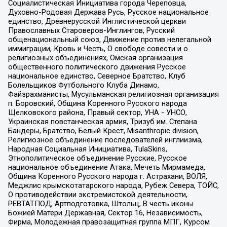
Социалистическая Инициатива города Череповца,
Духовно-Родовая Держава Русь, Русское национальное
единство, Древнерусской Инглистической церкви
Православных Староверов-Инглингов, Русский
общенациональный союз, Движение против нелегальной
иммиграции, Кровь и Честь, О свободе совести и о
религиозных объединениях, Омская организация
общественного политического движения Русское
национальное единство, Северное Братство, Клуб
Болельщиков Футбольного Клуба Динамо,
Файзрахманисты, Мусульманская религиозная организация
п. Боровский, Община Коренного Русского народа
Щелковского района, Правый сектор, УНА - УНСО,
Украинская повстанческая армия, Тризуб им. Степана
Бандеры, Братство, Белый Крест, Misanthropic division,
Религиозное объединение последователей инглиизма,
Народная Социальная Инициатива, TulaSkins,
Этнополитическое объединение Русские, Русское
национальное объединение Атака, Мечеть Мирмамеда,
Община Коренного Русского народа г. Астрахани, ВОЛЯ,
Меджлис крымскотатарского народа, Рубеж Севера, ТОЙС,
О противодействии экстремистской деятельности,
РЕВТАТПОД, Артподготовка, Штольц, В честь иконы
Божией Матери Державная, Сектор 16, Независимость,
Фирма, Молодежная правозащитная группа МПГ, Курсом