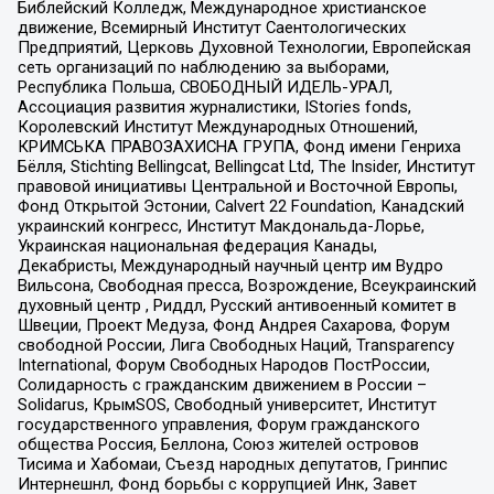
Библейский Колледж, Международное христианское
движение, Всемирный Институт Саентологических
Предприятий, Церковь Духовной Технологии, Европейская
сеть организаций по наблюдению за выборами,
Республика Польша, СВОБОДНЫЙ ИДЕЛЬ-УРАЛ,
Ассоциация развития журналистики, IStories fonds,
Королевский Институт Международных Отношений,
КРИМСЬКА ПРАВОЗАХИСНА ГРУПА, Фонд имени Генриха
Бёлля, Stichting Bellingcat, Bellingcat Ltd, The Insider, Институт
правовой инициативы Центральной и Восточной Европы,
Фонд Открытой Эстонии, Calvert 22 Foundation, Канадский
украинский конгресс, Институт Макдональда-Лорье,
Украинская национальная федерация Канады,
Декабристы, Международный научный центр им Вудро
Вильсона, Свободная пресса, Возрождение, Всеукраинский
духовный центр , Риддл, Русский антивоенный комитет в
Швеции, Проект Медуза, Фонд Андрея Сахарова, Форум
свободной России, Лига Свободных Наций, Transparеncy
International, Форум Свободных Народов ПостРоссии,
Солидарность с гражданским движением в России –
Solidarus, КрымSOS, Свободный университет, Институт
государственного управления, Форум гражданского
общества Россия, Беллона, Союз жителей островов
Тисима и Хабомаи, Съезд народных депутатов, Гринпис
Интернешнл, Фонд борьбы с коррупцией Инк, Завет