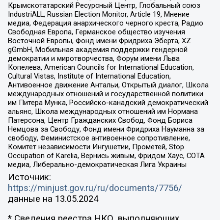
Крымскотатарский Ресурсный Центр, Глобальный союз
IndustriALL, Russian Election Monitor, Article 19, Мнение
медиа, Федерация анархического черного креста, Радио
Свободная Европа, Германское общество изучения
Восточной Европы, Фонд имени Фридриха Эберта, XZ
gGmbH, Мобильная академия поддержки гендерной
демократии и миротворчества, Форум имени Льва
Копелева, American Councils for International Education,
Cultural Vistas, Institute of International Education,
Антивоенное движение Антальи, Открытый диалог, Школа
международных отношений и государственной политики
им Питера Мунка, Российско-канадский демократический
альянс, Школа международных отношений им Нормана
Патерсона, Центр Гражданских Свобод, Фонд Бориса
Немцова за Свободу, Фонд имени Фридриха Науманна за
свободу, Феминистское антивоенное сопротивление,
Комитет независимости Ингушетии, Прометей, Stop
Occupation of Karelia, Вернись живым, Фридом Хаус, СОТА
медиа, Либерально-демократическая Лига Украины
Источник:
https://minjust.gov.ru/ru/documents/7756/
данные на
13.05.2024
* Сведения реестра НКО, выполняющих