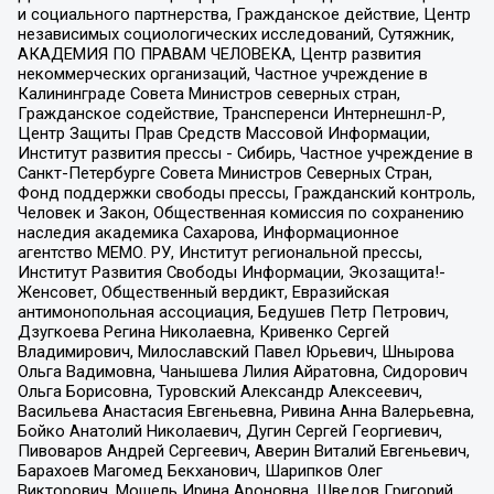
и социального партнерства, Гражданское действие, Центр
независимых социологических исследований, Сутяжник,
АКАДЕМИЯ ПО ПРАВАМ ЧЕЛОВЕКА, Центр развития
некоммерческих организаций, Частное учреждение в
Калининграде Совета Министров северных стран,
Гражданское содействие, Трансперенси Интернешнл-Р,
Центр Защиты Прав Средств Массовой Информации,
Институт развития прессы - Сибирь, Частное учреждение в
Санкт-Петербурге Совета Министров Северных Стран,
Фонд поддержки свободы прессы, Гражданский контроль,
Человек и Закон, Общественная комиссия по сохранению
наследия академика Сахарова, Информационное
агентство МЕМО. РУ, Институт региональной прессы,
Институт Развития Свободы Информации, Экозащита!-
Женсовет, Общественный вердикт, Евразийская
антимонопольная ассоциация, Бедушев Петр Петрович,
Дзугкоева Регина Николаевна, Кривенко Сергей
Владимирович, Милославский Павел Юрьевич, Шнырова
Ольга Вадимовна, Чанышева Лилия Айратовна, Сидорович
Ольга Борисовна, Туровский Александр Алексеевич,
Васильева Анастасия Евгеньевна, Ривина Анна Валерьевна,
Бойко Анатолий Николаевич, Дугин Сергей Георгиевич,
Пивоваров Андрей Сергеевич, Аверин Виталий Евгеньевич,
Барахоев Магомед Бекханович, Шарипков Олег
Викторович, Мошель Ирина Ароновна, Шведов Григорий