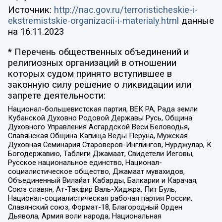
Источник:
http://nac.gov.ru/terroristicheskie-i-
ekstremistskie-organizacii-i-materialy.html
данные
на
16.11.2023
* Перечень общественных объединений и
религиозных организаций в отношении
которых судом принято вступившее в
законную силу решение о ликвидации или
запрете деятельности:
Национал-большевистская партия, ВЕК РА, Рада земли
Кубанской Духовно Родовой Державы Русь, Община
Духовного Управления Асгардской Веси Беловодья,
Славянская Община Капища Веды Перуна, Мужская
Духовная Семинария Староверов-Инглингов, Нурджулар, К
Богодержавию, Таблиги Джамаат, Свидетели Иеговы,
Русское национальное единство, Национал-
социалистическое общество, Джамаат мувахидов,
Объединенный Вилайат Кабарды, Балкарии и Карачая,
Союз славян, Ат-Такфир Валь-Хиджра, Пит Буль,
Национал-социалистическая рабочая партия России,
Славянский союз, Формат-18, Благородный Орден
Дьявола, Армия воли народа, Национальная