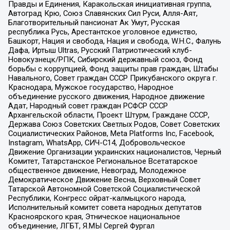
Правды и Единения, Каракольская инициативная группа,
Автоград Крю, Союз Славянских Сил Руси, Алля-Аят,
Благотворительный пансионат Ак Умут, Русская
республика Русь, Арестантское уголовное единство,
Башкорт, Нация и свобода, Нация и свобода, W.H.С., Фалунь
Дафа, Иртыш Ultras, Русский Патриотический клуб-
Новокузнецк/РПК, Сибирский державный союз, Фонд
борьбы с коррупцией, Фонд защиты прав граждан, Штабы
Навального, Совет граждан СССР Прикубанского округа г.
Краснодара, Мужское государство, Народное
объединение русского движения, Народное движение
Адат, Народный совет граждан РСФСР СССР
Архангельской области, Проект Штурм, Граждане СССР,
Держава Союз Советских Светлых Родов, Совет Советских
Социалистических Районов, Meta Platforms Inc, Facebook,
Instagram, WhatsApp, СИЧ-С14, Добровольческое
Движение Организации украинских националистов, Черный
Комитет, Татарстанское Региональное Всетатарское
общественное движение, Невоград, Молодежное
Демократическое Движение Весна, Верховный Совет
Татарской Автономной Советской Социалистической
Республики, Конгресс ойрат-калмыцкого народа,
Исполнительный комитет совета народных депутатов
Красноярского края, Этническое национальное
объединение, ЛГБТ, Я.МЫ Сергей Фургал