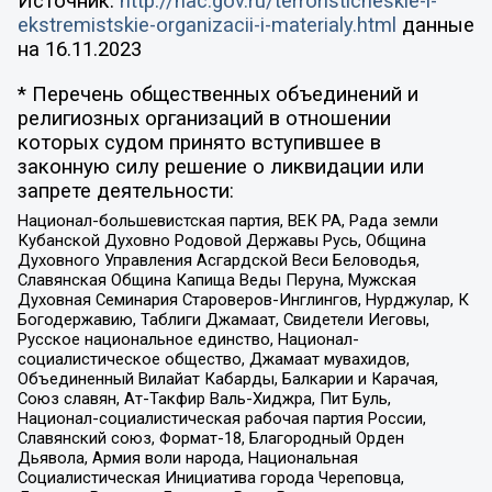
Источник:
http://nac.gov.ru/terroristicheskie-i-
ekstremistskie-organizacii-i-materialy.html
данные
на
16.11.2023
* Перечень общественных объединений и
религиозных организаций в отношении
которых судом принято вступившее в
законную силу решение о ликвидации или
запрете деятельности:
Национал-большевистская партия, ВЕК РА, Рада земли
Кубанской Духовно Родовой Державы Русь, Община
Духовного Управления Асгардской Веси Беловодья,
Славянская Община Капища Веды Перуна, Мужская
Духовная Семинария Староверов-Инглингов, Нурджулар, К
Богодержавию, Таблиги Джамаат, Свидетели Иеговы,
Русское национальное единство, Национал-
социалистическое общество, Джамаат мувахидов,
Объединенный Вилайат Кабарды, Балкарии и Карачая,
Союз славян, Ат-Такфир Валь-Хиджра, Пит Буль,
Национал-социалистическая рабочая партия России,
Славянский союз, Формат-18, Благородный Орден
Дьявола, Армия воли народа, Национальная
Социалистическая Инициатива города Череповца,