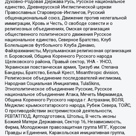
Духовно-Родовая Держава Русь, Русское национальное
единство, Древнерусской Инглистической церкви
Православных Староверов-Инглингов, Русский
общенациональный союз, Движение против нелегальной
иммиграции, Кровь и Честь, О свободе совести и о
религиозных объединениях, Омская организация
общественного политического движения Русское
национальное единство, Северное Братство, Клуб
Болельщиков Футбольного Клуба Динамо,
Файзрахманисты, Мусульманская религиозная организация
п. Боровский, Община Коренного Русского народа
Щелковского района, Правый сектор, УНА - УНСО,
Украинская повстанческая армия, Тризуб им. Степана
Бандеры, Братство, Белый Крест, Misanthropic division,
Религиозное объединение последователей инглиизма,
Народная Социальная Инициатива, TulaSkins,
Этнополитическое объединение Русские, Русское
национальное объединение Атака, Мечеть Мирмамеда,
Община Коренного Русского народа г. Астрахани, ВОЛЯ,
Меджлис крымскотатарского народа, Рубеж Севера, ТОЙС,
О противодействии экстремистской деятельности,
РЕВТАТПОД, Артподготовка, Штольц, В честь иконы
Божией Матери Державная, Сектор 16, Независимость,
Фирма, Молодежная правозащитная группа МПГ, Курсом
Правды и Единения, Каракольская инициативная группа,