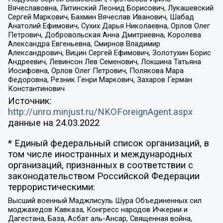
Вячеславовна, Литинский Леонид Борисович, Лукашевский
Сергей Маркович, Бахмин Вячеслав Иванович, Шабад
Анатолий Ефимович, Сухих Дарья Николаевна, Орлов Олег
Петрович, Добровольская Анна Дмитриевна, Королева
Александра Евгеньевна, Смирнов Владимир
Александрович, Вицин Сергей Ефимович, Золотухин Борис
Андреевич, Левинсон Лев Семенович, Локшина Татьяна
Иосифовна, Орлов Олег Петрович, Полякова Мара
Федоровна, Резник Генри Маркович, Захаров Герман
Константинович
Источник:
http://unro.minjust.ru/NKOForeignAgent.aspx
данные на
24.03.2022
* Единый федеральный список организаций, в
том числе иностранных и международных
организаций, признанных в соответствии с
законодательством Российской Федерации
террористическими:
Высший военный Маджлисуль Шура Объединенных сил
моджахедов Кавказа, Конгресс народов Ичкерии и
Дагестана, База, Асбат аль-Ансар, Священная война,