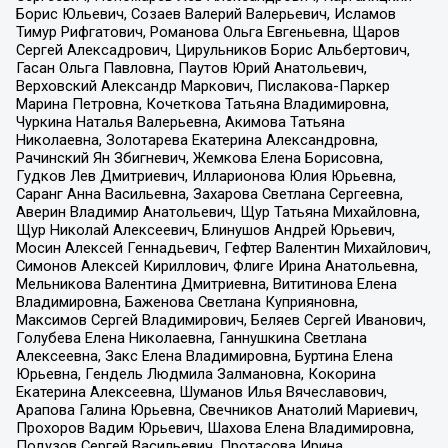
Борис Юльевич, Созаев Валерий Валерьевич, Исламов
Тимур Рифгатович, Романова Ольга Евгеньевна, Щаров
Сергей Алексадрович, Цирульников Борис Альбертович,
Гасан Ольга Павловна, Паутов Юрий Анатольевич,
Верховский Александр Маркович, Пислакова-Паркер
Марина Петровна, Кочеткова Татьяна Владимировна,
Чуркина Наталья Валерьевна, Акимова Татьяна
Николаевна, Золотарева Екатерина Александровна,
Рачинский Ян Збигневич, Жемкова Елена Борисовна,
Гудков Лев Дмитриевич, Илларионова Юлия Юрьевна,
Саранг Анна Васильевна, Захарова Светлана Сергеевна,
Аверин Владимир Анатольевич, Щур Татьяна Михайловна,
Щур Николай Алексеевич, Блинушов Андрей Юрьевич,
Мосин Алексей Геннадьевич, Гефтер Валентин Михайлович,
Симонов Алексей Кириллович, Флиге Ирина Анатольевна,
Мельникова Валентина Дмитриевна, Вититинова Елена
Владимировна, Баженова Светлана Куприяновна,
Максимов Сергей Владимирович, Беляев Сергей Иванович,
Голубева Елена Николаевна, Ганнушкина Светлана
Алексеевна, Закс Елена Владимировна, Буртина Елена
Юрьевна, Гендель Людмила Залмановна, Кокорина
Екатерина Алексеевна, Шуманов Илья Вячеславович,
Арапова Галина Юрьевна, Свечников Анатолий Мариевич,
Прохоров Вадим Юрьевич, Шахова Елена Владимировна,
Подузов Сергей Васильевич, Протасова Ирина