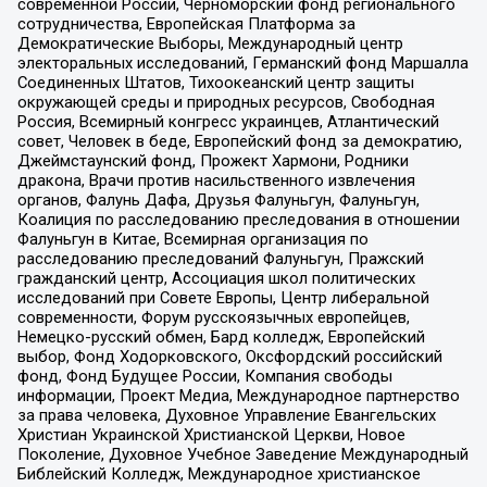
современной России, Черноморский фонд регионального
сотрудничества, Европейская Платформа за
Демократические Выборы, Международный центр
электоральных исследований, Германский фонд Маршалла
Соединенных Штатов, Тихоокеанский центр защиты
окружающей среды и природных ресурсов, Свободная
Россия, Всемирный конгресс украинцев, Атлантический
совет, Человек в беде, Европейский фонд за демократию,
Джеймстаунский фонд, Прожект Хармони, Родники
дракона, Врачи против насильственного извлечения
органов, Фалунь Дафа, Друзья Фалуньгун, Фалуньгун,
Коалиция по расследованию преследования в отношении
Фалуньгун в Китае, Всемирная организация по
расследованию преследований Фалуньгун, Пражский
гражданский центр, Ассоциация школ политических
исследований при Совете Европы, Центр либеральной
современности, Форум русскоязычных европейцев,
Немецко-русский обмен, Бард колледж, Европейский
выбор, Фонд Ходорковского, Оксфордский российский
фонд, Фонд Будущее России, Компания свободы
информации, Проект Медиа, Международное партнерство
за права человека, Духовное Управление Евангельских
Христиан Украинской Христианской Церкви, Новое
Поколение, Духовное Учебное Заведение Международный
Библейский Колледж, Международное христианское