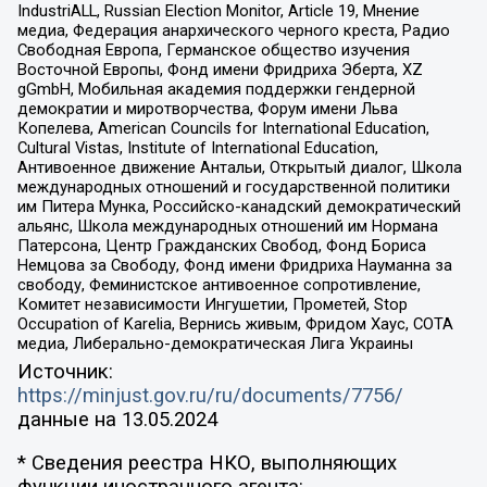
IndustriALL, Russian Election Monitor, Article 19, Мнение
медиа, Федерация анархического черного креста, Радио
Свободная Европа, Германское общество изучения
Восточной Европы, Фонд имени Фридриха Эберта, XZ
gGmbH, Мобильная академия поддержки гендерной
демократии и миротворчества, Форум имени Льва
Копелева, American Councils for International Education,
Cultural Vistas, Institute of International Education,
Антивоенное движение Антальи, Открытый диалог, Школа
международных отношений и государственной политики
им Питера Мунка, Российско-канадский демократический
альянс, Школа международных отношений им Нормана
Патерсона, Центр Гражданских Свобод, Фонд Бориса
Немцова за Свободу, Фонд имени Фридриха Науманна за
свободу, Феминистское антивоенное сопротивление,
Комитет независимости Ингушетии, Прометей, Stop
Occupation of Karelia, Вернись живым, Фридом Хаус, СОТА
медиа, Либерально-демократическая Лига Украины
Источник:
https://minjust.gov.ru/ru/documents/7756/
данные на
13.05.2024
* Сведения реестра НКО, выполняющих