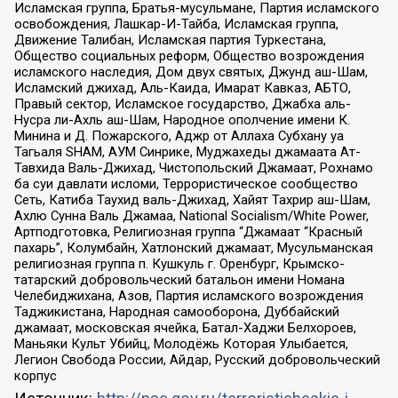
Исламская группа, Братья-мусульмане, Партия исламского
освобождения, Лашкар-И-Тайба, Исламская группа,
Движение Талибан, Исламская партия Туркестана,
Общество социальных реформ, Общество возрождения
исламского наследия, Дом двух святых, Джунд аш-Шам,
Исламский джихад, Аль-Каида, Имарат Кавказ, АБТО,
Правый сектор, Исламское государство, Джабха аль-
Нусра ли-Ахль аш-Шам, Народное ополчение имени К.
Минина и Д. Пожарского, Аджр от Аллаха Субхану уа
Тагьаля SHAM, АУМ Синрике, Муджахеды джамаата Ат-
Тавхида Валь-Джихад, Чистопольский Джамаат, Рохнамо
ба суи давлати исломи, Террористическое сообщество
Сеть, Катиба Таухид валь-Джихад, Хайят Тахрир аш-Шам,
Ахлю Сунна Валь Джамаа, National Socialism/White Power,
Артподготовка, Религиозная группа “Джамаат “Красный
пахарь”, Колумбайн, Хатлонский джамаат, Мусульманская
религиозная группа п. Кушкуль г. Оренбург, Крымско-
татарский добровольческий батальон имени Номана
Челебиджихана, Азов, Партия исламского возрождения
Таджикистана, Народная самооборона, Дуббайский
джамаат, московская ячейка, Батал-Хаджи Белхороев,
Маньяки Культ Убийц, Молодёжь Которая Улыбается,
Легион Свобода России, Айдар, Русский добровольческий
корпус