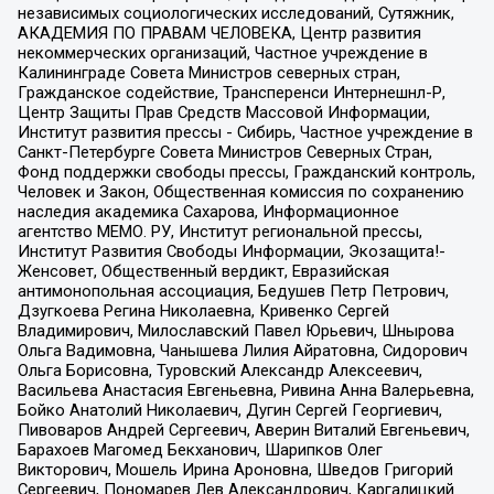
независимых социологических исследований, Сутяжник,
АКАДЕМИЯ ПО ПРАВАМ ЧЕЛОВЕКА, Центр развития
некоммерческих организаций, Частное учреждение в
Калининграде Совета Министров северных стран,
Гражданское содействие, Трансперенси Интернешнл-Р,
Центр Защиты Прав Средств Массовой Информации,
Институт развития прессы - Сибирь, Частное учреждение в
Санкт-Петербурге Совета Министров Северных Стран,
Фонд поддержки свободы прессы, Гражданский контроль,
Человек и Закон, Общественная комиссия по сохранению
наследия академика Сахарова, Информационное
агентство МЕМО. РУ, Институт региональной прессы,
Институт Развития Свободы Информации, Экозащита!-
Женсовет, Общественный вердикт, Евразийская
антимонопольная ассоциация, Бедушев Петр Петрович,
Дзугкоева Регина Николаевна, Кривенко Сергей
Владимирович, Милославский Павел Юрьевич, Шнырова
Ольга Вадимовна, Чанышева Лилия Айратовна, Сидорович
Ольга Борисовна, Туровский Александр Алексеевич,
Васильева Анастасия Евгеньевна, Ривина Анна Валерьевна,
Бойко Анатолий Николаевич, Дугин Сергей Георгиевич,
Пивоваров Андрей Сергеевич, Аверин Виталий Евгеньевич,
Барахоев Магомед Бекханович, Шарипков Олег
Викторович, Мошель Ирина Ароновна, Шведов Григорий
Сергеевич, Пономарев Лев Александрович, Каргалицкий