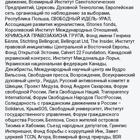
движение, Всемирный Институт Саентологических
Предприятий, Церковь Духовной Технологии, Европейская
сеть организаций по наблюдению за выборами,
Республика Польша, СВОБОДНЫЙ ИДЕЛЬ-УРАЛ,
Ассоциация развития журналистики, IStories fonds,
Королевский Институт Международных Отношений,
КРИМСЬКА ПРАВОЗАХИСНА ГРУПА, Фонд имени Генриха
Бёлля, Stichting Bellingcat, Bellingcat Ltd, The Insider, Институт
правовой инициативы Центральной и Восточной Европы,
Фонд Открытой Эстонии, Calvert 22 Foundation, Канадский
украинский конгресс, Институт Макдональда-Лорье,
Украинская национальная федерация Канады,
Декабристы, Международный научный центр им Вудро
Вильсона, Свободная пресса, Возрождение, Всеукраинский
духовный центр , Риддл, Русский антивоенный комитет в
Швеции, Проект Медуза, Фонд Андрея Сахарова, Форум
свободной России, Лига Свободных Наций, Transparеncy
International, Форум Свободных Народов ПостРоссии,
Солидарность с гражданским движением в России –
Solidarus, КрымSOS, Свободный университет, Институт
государственного управления, Форум гражданского
общества Россия, Беллона, Союз жителей островов
Тисима и Хабомаи, Съезд народных депутатов, Гринпис
Интернешнл, Фонд борьбы с коррупцией Инк, Завет
церквей TCCN, Агора, Всемирный фонд природы, BDR