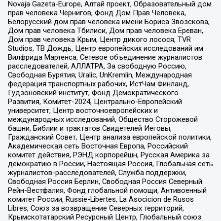
Novaja Gazeta-Europe, Алтай проект, Образовательный дом
прав человека Чернигов, Фонд Дом Прав Человека,
Белорусский дом прав человека имени Бориса Звозскова,
Дом прав человека Тбилиси, Дом прав человека Ереван,
Дом прав человека Крым, Центр дикого лосося, TVR
Studios, ТВ Дождь, Центр европейских исследований им
Вилфрида Мартенса, Сетевое объединение журналистов
расследователей, АЛЛАТРА, За свободную Россию,
Свободная Бурятия, Uralic, UnKremlin, Международная
федерация транспортных рабочих, ИстЧам Финланд,
Гудзоновский институт, Фонд Демократического
Развития, Комитет-2024, Центрально-Европейский
университет, Центр восточноевропейских и
международных исследований, Общество Сторожевой
башни, Библии и трактатов Свидетелей Иеговы,
Гражданский Совет, Центр анализа европейской политики,
Академическая сеть Восточная Европа, Российский
комитет действия, РЭНД корпорейшн, Русская Америка за
демократию в России, Настоящая Россия, Глобальная сеть
журналистов-расследователей, Служба поддержки,
Свободная Россия Берлин, Свободная Россия Северный
Рейн-Вестфалия, Фонд глобальной помощи, Антивоенный
комитет России, Russie-Libertes, La Asocicion de Rusos
Libres, Союз за возвращение Северных территорий,
Крымскотатарский Ресурсный Центр, Глобальный союз