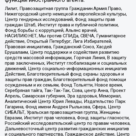
функции иностранного агента:
Лилит, Правозащитная группа Гражданин.Армия.Право,
Нижегородский центр немецкой и европейской культуры,
Центр гендерных исследований, Фонд защиты прав
граждан Штаб, Институт права и публичной политики,
Фонд борьбы с коррупцией, Альянс врачей,
НАСИЛИЮ.НЕТ, Мы против СПИДа, СВЕЧА, Гуманитарное
действие, Открытый Петербург, Лига Избирателей,
Правовая инициатива, Гражданский Союз, Хасдей
Ерушалаим, Центр поддержки и содействия развитию
средств массовой информации, Горячая Линия, В защиту
прав заключенных, Институт глобализации и социальных
движений, Центр социально-информационных инициатив
Действие, Благотворительный фонд охраны здоровья и
защиты прав граждан, Благотворительный фонд помощи
осужденным и их семьям, Фонд Тольятти, Новое время,
Серебряная тайга, Так-Так-Так, Сова, центр Анна, Проект
Апрель, Самарская губерния, Эра здоровья, Мемориал,
Аналитический Центр Юрия Левады, Издательство Парк
Гагарина, Фонд имени Андрея Рылькова, Сфера, Центр
СИБАЛЬТ, Уральская правозащитная группа, Женщины
Евразии, Институт прав человека, Фонд защиты гласности,
Российский исследовательский центр по правам человека,
Дальневосточный центр развития гражданских инициатив
и социального партнерства, Гражданское действие, Центр