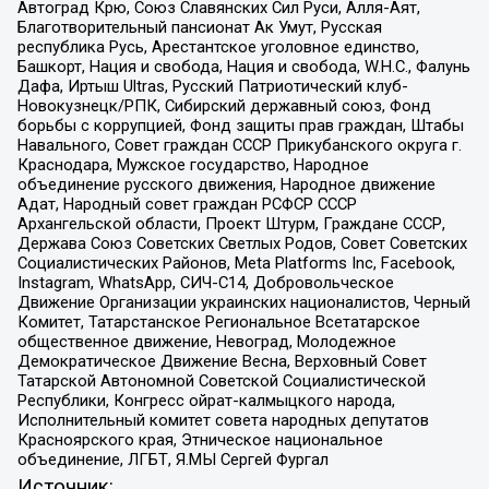
Автоград Крю, Союз Славянских Сил Руси, Алля-Аят,
Благотворительный пансионат Ак Умут, Русская
республика Русь, Арестантское уголовное единство,
Башкорт, Нация и свобода, Нация и свобода, W.H.С., Фалунь
Дафа, Иртыш Ultras, Русский Патриотический клуб-
Новокузнецк/РПК, Сибирский державный союз, Фонд
борьбы с коррупцией, Фонд защиты прав граждан, Штабы
Навального, Совет граждан СССР Прикубанского округа г.
Краснодара, Мужское государство, Народное
объединение русского движения, Народное движение
Адат, Народный совет граждан РСФСР СССР
Архангельской области, Проект Штурм, Граждане СССР,
Держава Союз Советских Светлых Родов, Совет Советских
Социалистических Районов, Meta Platforms Inc, Facebook,
Instagram, WhatsApp, СИЧ-С14, Добровольческое
Движение Организации украинских националистов, Черный
Комитет, Татарстанское Региональное Всетатарское
общественное движение, Невоград, Молодежное
Демократическое Движение Весна, Верховный Совет
Татарской Автономной Советской Социалистической
Республики, Конгресс ойрат-калмыцкого народа,
Исполнительный комитет совета народных депутатов
Красноярского края, Этническое национальное
объединение, ЛГБТ, Я.МЫ Сергей Фургал
Источник: