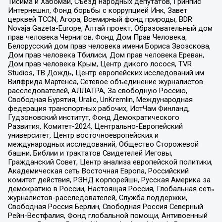
Тисима и Хабомаи, Съезд народных депутатов, Гринпис
Интернешнл, Фонд борьбы с коррупцией Инк, Завет
церквей TCCN, Агора, Всемирный фонд природы, BDR
Novaja Gazeta-Europe, Алтай проект, Образовательный дом
прав человека Чернигов, Фонд Дом Прав Человека,
Белорусский дом прав человека имени Бориса Звозскова,
Дом прав человека Тбилиси, Дом прав человека Ереван,
Дом прав человека Крым, Центр дикого лосося, TVR
Studios, ТВ Дождь, Центр европейских исследований им
Вилфрида Мартенса, Сетевое объединение журналистов
расследователей, АЛЛАТРА, За свободную Россию,
Свободная Бурятия, Uralic, UnKremlin, Международная
федерация транспортных рабочих, ИстЧам Финланд,
Гудзоновский институт, Фонд Демократического
Развития, Комитет-2024, Центрально-Европейский
университет, Центр восточноевропейских и
международных исследований, Общество Сторожевой
башни, Библии и трактатов Свидетелей Иеговы,
Гражданский Совет, Центр анализа европейской политики,
Академическая сеть Восточная Европа, Российский
комитет действия, РЭНД корпорейшн, Русская Америка за
демократию в России, Настоящая Россия, Глобальная сеть
журналистов-расследователей, Служба поддержки,
Свободная Россия Берлин, Свободная Россия Северный
Рейн-Вестфалия, Фонд глобальной помощи, Антивоенный