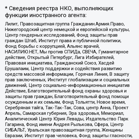
* Сведения реестра НКО, выполняющих
функции иностранного агента:
Лилит, Правозащитная группа Гражданин.Армия.Право,
Нижегородский центр немецкой и европейской культуры,
Центр гендерных исследований, Фонд защиты прав
граждан Штаб, Институт права и публичной политики,
Фонд борьбы с коррупцией, Альянс врачей,
НАСИЛИЮ.НЕТ, Мы против СПИДа, СВЕЧА, Гуманитарное
действие, Открытый Петербург, Лига Избирателей,
Правовая инициатива, Гражданский Союз, Хасдей
Ерушалаим, Центр поддержки и содействия развитию
средств массовой информации, Горячая Линия, В защиту
прав заключенных, Институт глобализации и социальных
движений, Центр социально-информационных инициатив
Действие, Благотворительный фонд охраны здоровья и
защиты прав граждан, Благотворительный фонд помощи
осужденным и их семьям, Фонд Тольятти, Новое время,
Серебряная тайга, Так-Так-Так, Сова, центр Анна, Проект
Апрель, Самарская губерния, Эра здоровья, Мемориал,
Аналитический Центр Юрия Левады, Издательство Парк
Гагарина, Фонд имени Андрея Рылькова, Сфера, Центр
СИБАЛЬТ, Уральская правозащитная группа, Женщины
Евразии, Институт прав человека, Фонд защиты гласности,