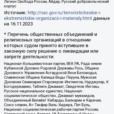
Легион Свобода России, Айдар, Русский добровольческий
корпус
Источник:
http://nac.gov.ru/terroristicheskie-i-
ekstremistskie-organizacii-i-materialy.html
данные
на
16.11.2023
* Перечень общественных объединений и
религиозных организаций в отношении
которых судом принято вступившее в
законную силу решение о ликвидации или
запрете деятельности:
Национал-большевистская партия, ВЕК РА, Рада земли
Кубанской Духовно Родовой Державы Русь, Община
Духовного Управления Асгардской Веси Беловодья,
Славянская Община Капища Веды Перуна, Мужская
Духовная Семинария Староверов-Инглингов, Нурджулар, К
Богодержавию, Таблиги Джамаат, Свидетели Иеговы,
Русское национальное единство, Национал-
социалистическое общество, Джамаат мувахидов,
Объединенный Вилайат Кабарды, Балкарии и Карачая,
Союз славян, Ат-Такфир Валь-Хиджра, Пит Буль,
Национал-социалистическая рабочая партия России,
Славянский союз, Формат-18, Благородный Орден