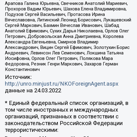
Арапова Галина Юрьевна, Свечников Анатолий Мариевич,
Прохоров Вадим Юрьевич, Шахова Елена Владимировна,
Подузов Сергей Васильевич, Протасова Ирина
Вячеславовна, Литинский Леонид Борисович, Лукашевский
Сергей Маркович, Бахмин Вячеслав Иванович, Шабад
Анатолий Ефимович, Сухих Дарья Николаевна, Орлов Олег
Петрович, Добровольская Анна Дмитриевна, Королева
Александра Евгеньевна, Смирнов Владимир
Александрович, Вицин Сергей Ефимович, Золотухин Борис
Андреевич, Левинсон Лев Семенович, Локшина Татьяна
Иосифовна, Орлов Олег Петрович, Полякова Мара
Федоровна, Резник Генри Маркович, Захаров Герман
Константинович
Источник:
http://unro.minjust.ru/NKOForeignAgent.aspx
данные на
24.03.2022
* Единый федеральный список организаций, в
том числе иностранных и международных
организаций, признанных в соответствии с
законодательством Российской Федерации
террористическими: