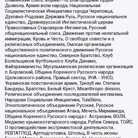
Дьявола, Армия воли народа, Национальная
Социалистическая Инициатива города Череповца,
Духовно-Родовая Держава Русь, Русское национальное
единство, Древнерусской Инглистической церкви
Православных Староверов-Инглингов, Русский
общенациональный союз, Движение против нелегальной
иммиграции, Кровь и Честь, О свободе совести и о
религиозных объединениях, Омская организация
общественного политического движения Русское
национальное единство, Северное Братство, Клуб
Болельщиков Футбольного Клуба Динамо,
Файзрахманисты, Мусульманская религиозная организация
п. Боровский, Община Коренного Русского народа
Щелковского района, Правый сектор, УНА - УНСО,
Украинская повстанческая армия, Тризуб им. Степана
Бандеры, Братство, Белый Крест, Misanthropic division,
Религиозное объединение последователей инглиизма,
Народная Социальная Инициатива, TulaSkins,
Этнополитическое объединение Русские, Русское
национальное объединение Атака, Мечеть Мирмамеда,
Община Коренного Русского народа г. Астрахани, ВОЛЯ,
Меджлис крымскотатарского народа, Рубеж Севера, ТОЙС,
О противодействии экстремистской деятельности,
РЕВТАТПОД, Артподготовка, Штольц, В честь иконы