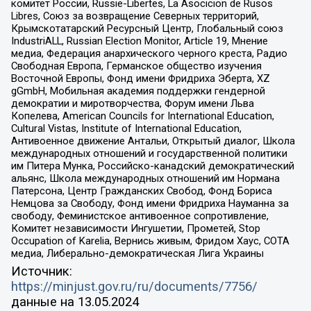
комитет России, Russie-Libertes, La Asocicion de Rusos
Libres, Союз за возвращение Северных территорий,
Крымскотатарский Ресурсный Центр, Глобальный союз
IndustriALL, Russian Election Monitor, Article 19, Мнение
медиа, Федерация анархического черного креста, Радио
Свободная Европа, Германское общество изучения
Восточной Европы, Фонд имени Фридриха Эберта, XZ
gGmbH, Мобильная академия поддержки гендерной
демократии и миротворчества, Форум имени Льва
Копелева, American Councils for International Education,
Cultural Vistas, Institute of International Education,
Антивоенное движение Антальи, Открытый диалог, Школа
международных отношений и государственной политики
им Питера Мунка, Российско-канадский демократический
альянс, Школа международных отношений им Нормана
Патерсона, Центр Гражданских Свобод, Фонд Бориса
Немцова за Свободу, Фонд имени Фридриха Науманна за
свободу, Феминистское антивоенное сопротивление,
Комитет независимости Ингушетии, Прометей, Stop
Occupation of Karelia, Вернись живым, Фридом Хаус, СОТА
медиа, Либерально-демократическая Лига Украины
Источник:
https://minjust.gov.ru/ru/documents/7756/
данные на
13.05.2024