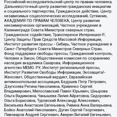
Российский исследовательский центр по правам человека,
Дальневосточный центр развития гражданских инициатив
и социального партнерства, Гражданское действие, Центр
независимых социологических исследований, Сутяжник,
АКАДЕМИЯ ПО ПРАВАМ ЧЕЛОВЕКА, Центр развития
некоммерческих организаций, Частное учреждение в
Калининграде Совета Министров северных стран,
Гражданское содействие, Трансперенси Интернешнл-Р,
Центр Защиты Прав Средств Массовой Информации,
Институт развития прессы - Сибирь, Частное учреждение в
Санкт-Петербурге Совета Министров Северных Стран,
Фонд поддержки свободы прессы, Гражданский контроль,
Человек и Закон, Общественная комиссия по сохранению
наследия академика Сахарова, Информационное
агентство МЕМО. РУ, Институт региональной прессы,
Институт Развития Свободы Информации, Экозащита!-
Женсовет, Общественный вердикт, Евразийская
антимонопольная ассоциация, Бедушев Петр Петрович,
Дзугкоева Регина Николаевна, Кривенко Сергей
Владимирович, Милославский Павел Юрьевич, Шнырова
Ольга Вадимовна, Чанышева Лилия Айратовна, Сидорович
Ольга Борисовна, Туровский Александр Алексеевич,
Васильева Анастасия Евгеньевна, Ривина Анна Валерьевна,
Бойко Анатолий Николаевич, Дугин Сергей Георгиевич,
Пивоваров Андрей Сергеевич, Аверин Виталий Евгеньевич,