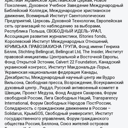
Христиан Украинской Христианской Церкви, Новое
Поколение, Духовное Учебное Заведение Международный
Библейский Колледж, Международное христианское
движение, Всемирный Институт Саентологических
Предприятий, Церковь Духовной Технологии, Европейская
сеть организаций по наблюдению за выборами,
Республика Польша, СВОБОДНЫЙ ИДЕЛЬ-УРАЛ,
Ассоциация развития журналистики, IStories fonds,
Королевский Институт Международных Отношений,
КРИМСЬКА ПРАВОЗАХИСНА ГРУПА, Фонд имени Генриха
Бёлля, Stichting Bellingcat, Bellingcat Ltd, The Insider, Институт
правовой инициативы Центральной и Восточной Европы,
Фонд Открытой Эстонии, Calvert 22 Foundation, Канадский
украинский конгресс, Институт Макдональда-Лорье,
Украинская национальная федерация Канады,
Декабристы, Международный научный центр им Вудро
Вильсона, Свободная пресса, Возрождение, Всеукраинский
духовный центр , Риддл, Русский антивоенный комитет в
Швеции, Проект Медуза, Фонд Андрея Сахарова, Форум
свободной России, Лига Свободных Наций, Transparеncy
International, Форум Свободных Народов ПостРоссии,
Солидарность с гражданским движением в России –
Solidarus, КрымSOS, Свободный университет, Институт
государственного управления, Форум гражданского
общества Россия, Беллона, Союз жителей островов