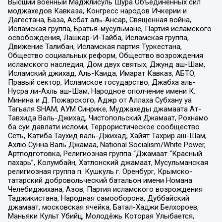
Высший военный Маджлисуль Шура Объединенных сил
моджахедов Кавказа, Конгресс народов Ичкерии и
Дагестана, База, Асбат аль-Ансар, Священная война,
Исламская группа, Братья-мусульмане, Партия исламского
освобождения, Лашкар-И-Тайба, Исламская группа,
Движение Талибан, Исламская партия Туркестана,
Общество социальных реформ, Общество возрождения
исламского наследия, Дом двух святых, Джунд аш-Шам,
Исламский джихад, Аль-Каида, Имарат Кавказ, АБТО,
Правый сектор, Исламское государство, Джабха аль-
Нусра ли-Ахль аш-Шам, Народное ополчение имени К.
Минина и Д. Пожарского, Аджр от Аллаха Субхану уа
Тагьаля SHAM, АУМ Синрике, Муджахеды джамаата Ат-
Тавхида Валь-Джихад, Чистопольский Джамаат, Рохнамо
ба суи давлати исломи, Террористическое сообщество
Сеть, Катиба Таухид валь-Джихад, Хайят Тахрир аш-Шам,
Ахлю Сунна Валь Джамаа, National Socialism/White Power,
Артподготовка, Религиозная группа “Джамаат “Красный
пахарь”, Колумбайн, Хатлонский джамаат, Мусульманская
религиозная группа п. Кушкуль г. Оренбург, Крымско-
татарский добровольческий батальон имени Номана
Челебиджихана, Азов, Партия исламского возрождения
Таджикистана, Народная самооборона, Дуббайский
джамаат, московская ячейка, Батал-Хаджи Белхороев,
Маньяки Культ Убийц, Молодёжь Которая Улыбается,