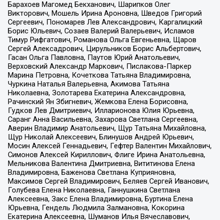
Барахоев Магомед Бекханович, Шарипков Олег
Викторович, Мошель Ирина Ароновна, Шведов Григорий
Сергеевич, Пономарев Лев Александрович, Каргалицкий
Борис Юльевич, Созаев Валерий Валерьевич, Исламов
Тимур Рифгатович, Романова Ольга Евгеньевна, Щаров
Сергей Алексадрович, Цирульников Борис Альбертович,
Гасан Ольга Павловна, Паутов Юрий Анатольевич,
Верховский Александр Маркович, Пислакова-Паркер
Марина Петровна, Кочеткова Татьяна Владимировна,
Чуркина Наталья Валерьевна, Акимова Татьяна
Николаевна, Золотарева Екатерина Александровна,
Рачинский Ян Збигневич, Жемкова Елена Борисовна,
Гудков Лев Дмитриевич, Илларионова Юлия Юрьевна,
Саранг Анна Васильевна, Захарова Светлана Сергеевна,
Аверин Владимир Анатольевич, Щур Татьяна Михайловна,
Щур Николай Алексеевич, Блинушов Андрей Юрьевич,
Мосин Алексей Геннадьевич, Гефтер Валентин Михайлович,
Симонов Алексей Кириллович, Флиге Ирина Анатольевна,
Мельникова Валентина Дмитриевна, Вититинова Елена
Владимировна, Баженова Светлана Куприяновна,
Максимов Сергей Владимирович, Беляев Сергей Иванович,
Голубева Елена Николаевна, Ганнушкина Светлана
Алексеевна, Закс Елена Владимировна, Буртина Елена
Юрьевна, Гендель Людмила Залмановна, Кокорина
Екатерина Алексеевна, Шуманов Илья Вячеславович,