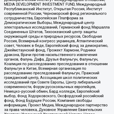
MEDIA DEVELOPMENT INVESTMENT FUND, Международный
Республиканский Институт, Открытая Россия, Институт
современной России, Черноморский фонд регионального
сотрудничества, Европейская Платформа за
Демократические Выборы, Международный центр
электоральных исследований, Германский фонд Маршалла
Соединенных Штатов, Тихоокеанский центр защиты
окружающей среды и природных ресурсов, Свободная
Россия, Всемирный конгресс украинцев, Атлантический
совет, Человек в беде, Европейский фонд за демократию,
Джеймстаунский фонд, Прожект Хармони, Родники
дракона, Врачи против насильственного извлечения
органов, Фалунь Дафа, Друзья Фалуньгун, Фалуньгун,
Коалиция по расследованию преследования в отношении
Фалуньгун в Китае, Всемирная организация по
расследованию преследований Фалуньгун, Пражский
гражданский центр, Ассоциация школ политических
исследований при Совете Европы, Центр либеральной
современности, Форум русскоязычных европейцев,
Немецко-русский обмен, Бард колледж, Европейский
выбор, Фонд Ходорковского, Оксфордский российский
фонд, Фонд Будущее России, Компания свободы
информации, Проект Медиа, Международное партнерство
за права человека, Духовное Управление Евангельских