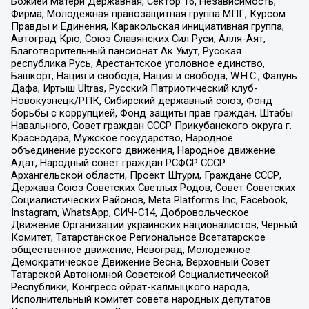
Божией Матери Державная, Сектор 16, Независимость,
Фирма, Молодежная правозащитная группа МПГ, Курсом
Правды и Единения, Каракольская инициативная группа,
Автоград Крю, Союз Славянских Сил Руси, Алля-Аят,
Благотворительный пансионат Ак Умут, Русская
республика Русь, Арестантское уголовное единство,
Башкорт, Нация и свобода, Нация и свобода, W.H.С., Фалунь
Дафа, Иртыш Ultras, Русский Патриотический клуб-
Новокузнецк/РПК, Сибирский державный союз, Фонд
борьбы с коррупцией, Фонд защиты прав граждан, Штабы
Навального, Совет граждан СССР Прикубанского округа г.
Краснодара, Мужское государство, Народное
объединение русского движения, Народное движение
Адат, Народный совет граждан РСФСР СССР
Архангельской области, Проект Штурм, Граждане СССР,
Держава Союз Советских Светлых Родов, Совет Советских
Социалистических Районов, Meta Platforms Inc, Facebook,
Instagram, WhatsApp, СИЧ-С14, Добровольческое
Движение Организации украинских националистов, Черный
Комитет, Татарстанское Региональное Всетатарское
общественное движение, Невоград, Молодежное
Демократическое Движение Весна, Верховный Совет
Татарской Автономной Советской Социалистической
Республики, Конгресс ойрат-калмыцкого народа,
Исполнительный комитет совета народных депутатов