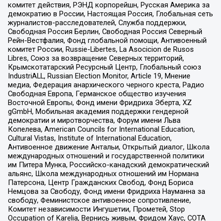
комитет действия, РЭНД корпорейшн, Русская Америка за
демократию в России, Настоящая Россия, Глобальная сеть
журналистов-расследователей, Служба поддержки,
Свободная Россия Берлин, Свободная Россия Северный
Рейн-Вестфалия, Фонд глобальной помощи, Антивоенный
комитет России, Russie-Libertes, La Asocicion de Rusos
Libres, Союз за возвращение Северных территорий,
Крымскотатарский Ресурсный Центр, Глобальный союз
IndustriALL, Russian Election Monitor, Article 19, Мнение
медиа, Федерация анархического черного креста, Радио
Свободная Европа, Германское общество изучения
Восточной Европы, Фонд имени Фридриха Эберта, XZ
gGmbH, Мобильная академия поддержки гендерной
демократии и миротворчества, Форум имени Льва
Копелева, American Councils for International Education,
Cultural Vistas, Institute of International Education,
Антивоенное движение Антальи, Открытый диалог, Школа
международных отношений и государственной политики
им Питера Мунка, Российско-канадский демократический
альянс, Школа международных отношений им Нормана
Патерсона, Центр Гражданских Свобод, Фонд Бориса
Немцова за Свободу, Фонд имени Фридриха Науманна за
свободу, Феминистское антивоенное сопротивление,
Комитет независимости Ингушетии, Прометей, Stop
Occupation of Karelia, Вернись живым, Фридом Хаус, СОТА