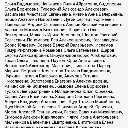
Ольга Вадимовна, Чанышева Лилия Айратовна, Сидорович
Ольга Борисовна, Туровский Александр Алексеевич,
Васильева Анастасия Евгеньевна, Ривина Анна Валерьевна,
Бойко Анатолий Николаевич, Дугин Сергей Георгиевич,
Пивоваров Андрей Сергеевич, Аверин Виталий Евгеньевич,
Барахоев Магомед Бекханович, Шарипков Олег
Викторович, Мошель Ирина Ароновна, Шведов Григорий
Сергеевич, Пономарев Лев Александрович, Каргалицкий
Борис Юльевич, Созаев Валерий Валерьевич, Исламов
Тимур Рифгатович, Романова Ольга Евгеньевна, Щаров
Сергей Алексадрович, Цирульников Борис Альбертович,
Гасан Ольга Павловна, Паутов Юрий Анатольевич,
Верховский Александр Маркович, Пислакова-Паркер
Марина Петровна, Кочеткова Татьяна Владимировна,
Чуркина Наталья Валерьевна, Акимова Татьяна
Николаевна, Золотарева Екатерина Александровна,
Рачинский Ян Збигневич, Жемкова Елена Борисовна,
Гудков Лев Дмитриевич, Илларионова Юлия Юрьевна,
Саранг Анна Васильевна, Захарова Светлана Сергеевна,
Аверин Владимир Анатольевич, Щур Татьяна Михайловна,
Щур Николай Алексеевич, Блинушов Андрей Юрьевич,
Мосин Алексей Геннадьевич, Гефтер Валентин Михайлович,
Симонов Алексей Кириллович, Флиге Ирина Анатольевна,
Мельникова Валентина Дмитриевна, Вититинова Елена
Владимировна, Баженова Светлана Куприяновна,