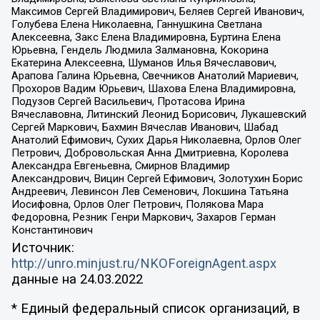
Максимов Сергей Владимирович, Беляев Сергей Иванович,
Голубева Елена Николаевна, Ганнушкина Светлана
Алексеевна, Закс Елена Владимировна, Буртина Елена
Юрьевна, Гендель Людмила Залмановна, Кокорина
Екатерина Алексеевна, Шуманов Илья Вячеславович,
Арапова Галина Юрьевна, Свечников Анатолий Мариевич,
Прохоров Вадим Юрьевич, Шахова Елена Владимировна,
Подузов Сергей Васильевич, Протасова Ирина
Вячеславовна, Литинский Леонид Борисович, Лукашевский
Сергей Маркович, Бахмин Вячеслав Иванович, Шабад
Анатолий Ефимович, Сухих Дарья Николаевна, Орлов Олег
Петрович, Добровольская Анна Дмитриевна, Королева
Александра Евгеньевна, Смирнов Владимир
Александрович, Вицин Сергей Ефимович, Золотухин Борис
Андреевич, Левинсон Лев Семенович, Локшина Татьяна
Иосифовна, Орлов Олег Петрович, Полякова Мара
Федоровна, Резник Генри Маркович, Захаров Герман
Константинович
Источник:
http://unro.minjust.ru/NKOForeignAgent.aspx
данные на
24.03.2022
* Единый федеральный список организаций, в