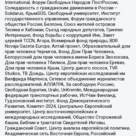
International, Форум Свободных Народов ПостРоссии,
Солидарность с гражданским движением в России –
Solidarus, КрымSOS, Свободный университет, Институт
государственного управления, Форум гражданского
общества Россия, Беллона, Союз жителей островов
Тисима и Хабомаи, Съезд народных депутатов, Гринпис
Интернешнл, Фонд борьбы с коррупцией Инк, Завет
церквей TCCN, Агора, Всемирный фонд природы, BDR
Novaja Gazeta-Europe, Алтай проект, Образовательный дом
прав человека Чернигов, Фонд Дом Прав Человека,
Белорусский дом прав человека имени Бориса Звозскова,
Дом прав человека Тбилиси, Дом прав человека Ереван,
Дом прав человека Крым, Центр дикого лосося, TVR
Studios, ТВ Дождь, Центр европейских исследований им
Вилфрида Мартенса, Сетевое объединение журналистов
расследователей, АЛЛАТРА, За свободную Россию,
Свободная Бурятия, Uralic, UnKremlin, Международная
федерация транспортных рабочих, ИстЧам Финланд,
Гудзоновский институт, Фонд Демократического
Развития, Комитет-2024, Центрально-Европейский
университет, Центр восточноевропейских и
международных исследований, Общество Сторожевой
башни, Библии и трактатов Свидетелей Иеговы,
Гражданский Совет, Центр анализа европейской политики,
Академическая сеть Восточная Европа, Российский