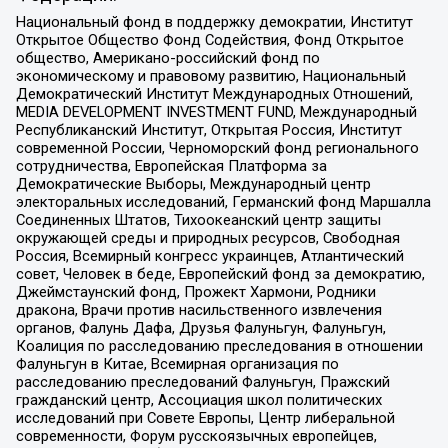
Национальный фонд в поддержку демократии, Институт
Открытое Общество Фонд Содействия, Фонд Открытое
общество, Американо-российский фонд по
экономическому и правовому развитию, Национальный
Демократический Институт Международных Отношений,
MEDIA DEVELOPMENT INVESTMENT FUND, Международный
Республиканский Институт, Открытая Россия, Институт
современной России, Черноморский фонд регионального
сотрудничества, Европейская Платформа за
Демократические Выборы, Международный центр
электоральных исследований, Германский фонд Маршалла
Соединенных Штатов, Тихоокеанский центр защиты
окружающей среды и природных ресурсов, Свободная
Россия, Всемирный конгресс украинцев, Атлантический
совет, Человек в беде, Европейский фонд за демократию,
Джеймстаунский фонд, Прожект Хармони, Родники
дракона, Врачи против насильственного извлечения
органов, Фалунь Дафа, Друзья Фалуньгун, Фалуньгун,
Коалиция по расследованию преследования в отношении
Фалуньгун в Китае, Всемирная организация по
расследованию преследований Фалуньгун, Пражский
гражданский центр, Ассоциация школ политических
исследований при Совете Европы, Центр либеральной
современности, Форум русскоязычных европейцев,