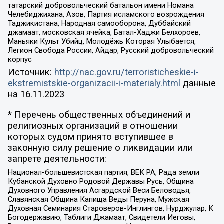
татарский добровольческий батальон имени Номана
Челебиджихана, Азов, Партия исламского возрождения
Таджикистана, Народная самооборона, Дуббайский
джамаат, московская ячейка, Батал-Хаджи Белхороев,
Маньяки Культ Убийц, Молодёжь Которая Улыбается,
Легион Свобода России, Айдар, Русский добровольческий
корпус
Источник:
http://nac.gov.ru/terroristicheskie-i-
ekstremistskie-organizacii-i-materialy.html
данные
на
16.11.2023
* Перечень общественных объединений и
религиозных организаций в отношении
которых судом принято вступившее в
законную силу решение о ликвидации или
запрете деятельности:
Национал-большевистская партия, ВЕК РА, Рада земли
Кубанской Духовно Родовой Державы Русь, Община
Духовного Управления Асгардской Веси Беловодья,
Славянская Община Капища Веды Перуна, Мужская
Духовная Семинария Староверов-Инглингов, Нурджулар, К
Богодержавию, Таблиги Джамаат, Свидетели Иеговы,