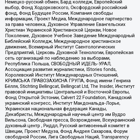
Немецко-русский обмен, Бард колледж, Европейский
выбор, Фонд Ходорковского, Оксфордский российский
фонд, Фонд Будущее России, Компания свободы
информации, Проект Медиа, Международное партнерство
за права человека, Духовное Управление Евангельских
Христиан Украинской Христианской Церкви, Новое
Поколение, Духовное Учебное Заведение Международный
Библейский Колледж, Международное христианское
движение, Всемирный Институт Саентологических
Предприятий, Церковь Духовной Технологии, Европейская
сеть организаций по наблюдению за выборами,
Республика Польша, СВОБОДНЫЙ ИДЕЛЬ-УРАЛ,
Ассоциация развития журналистики, IStories fonds,
Королевский Институт Международных Отношений,
КРИМСЬКА ПРАВОЗАХИСНА ГРУПА, Фонд имени Генриха
Бёлля, Stichting Bellingcat, Bellingcat Ltd, The Insider, Институт
правовой инициативы Центральной и Восточной Европы,
Фонд Открытой Эстонии, Calvert 22 Foundation, Канадский
украинский конгресс, Институт Макдональда-Лорье,
Украинская национальная федерация Канады,
Декабристы, Международный научный центр им Вудро
Вильсона, Свободная пресса, Возрождение, Всеукраинский
духовный центр , Риддл, Русский антивоенный комитет в
Швеции, Проект Медуза, Фонд Андрея Сахарова, Форум
свободной России, Лига Свободных Наций, Transparеncy