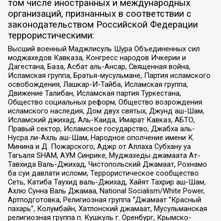
том числе иностранных и международных
организаций, признанных в соответствии с
законодательством Российской Федерации
террористическими:
Высший военный Маджлисуль Шура Объединенных сил
моджахедов Кавказа, Конгресс народов Ичкерии и
Дагестана, База, Асбат аль-Ансар, Священная война,
Исламская группа, Братья-мусульмане, Партия исламского
освобождения, Лашкар-И-Тайба, Исламская группа,
Движение Талибан, Исламская партия Туркестана,
Общество социальных реформ, Общество возрождения
исламского наследия, Дом двух святых, Джунд аш-Шам,
Исламский джихад, Аль-Каида, Имарат Кавказ, АБТО,
Правый сектор, Исламское государство, Джабха аль-
Нусра ли-Ахль аш-Шам, Народное ополчение имени К.
Минина и Д. Пожарского, Аджр от Аллаха Субхану уа
Тагьаля SHAM, АУМ Синрике, Муджахеды джамаата Ат-
Тавхида Валь-Джихад, Чистопольский Джамаат, Рохнамо
ба суи давлати исломи, Террористическое сообщество
Сеть, Катиба Таухид валь-Джихад, Хайят Тахрир аш-Шам,
Ахлю Сунна Валь Джамаа, National Socialism/White Power,
Артподготовка, Религиозная группа “Джамаат “Красный
пахарь”, Колумбайн, Хатлонский джамаат, Мусульманская
религиозная группа п. Кушкуль г. Оренбург, Крымско-