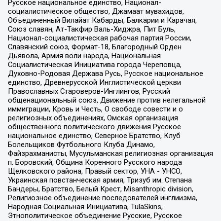
Русское национальное единство, Национал-
социалистическое общество, Джамаат мувахидов,
Объединенный Вилайат Кабарды, Балкарии и Карачая,
Союз славян, Ат-Такфир Валь-Хиджра, Пит Буль,
Национал-социалистическая рабочая партия России,
Славянский союз, Формат-18, Благородный Орден
Дьявола, Армия воли народа, Национальная
Социалистическая Инициатива города Череповца,
Духовно-Родовая Держава Русь, Русское национальное
единство, Древнерусской Инглистической церкви
Православных Староверов-Инглингов, Русский
общенациональный союз, Движение против нелегальной
иммиграции, Кровь и Честь, О свободе совести и о
религиозных объединениях, Омская организация
общественного политического движения Русское
национальное единство, Северное Братство, Клуб
Болельщиков Футбольного Клуба Динамо,
Файзрахманисты, Мусульманская религиозная организация
п. Боровский, Община Коренного Русского народа
Щелковского района, Правый сектор, УНА - УНСО,
Украинская повстанческая армия, Тризуб им. Степана
Бандеры, Братство, Белый Крест, Misanthropic division,
Религиозное объединение последователей инглиизма,
Народная Социальная Инициатива, TulaSkins,
Этнополитическое объединение Русские, Русское