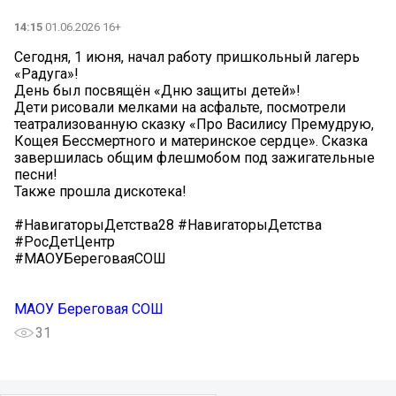
14:15
01.06.2026 16+
Сегодня, 1 июня, начал работу пришкольный лагерь
«Радуга»!
День был посвящён «Дню защиты детей»!
Дети рисовали мелками на асфальте, посмотрели
театрализованную сказку «Про Василису Премудрую,
Кощея Бессмертного и материнское сердце». Сказка
завершилась общим флешмобом под зажигательные
песни!
Также прошла дискотека!
#НавигаторыДетства28 #НавигаторыДетства
#РосДетЦентр
#МАОУБереговаяСОШ
МАОУ Береговая СОШ
31