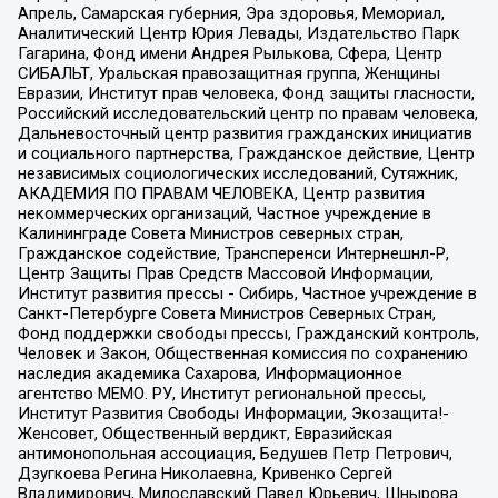
Апрель, Самарская губерния, Эра здоровья, Мемориал,
Аналитический Центр Юрия Левады, Издательство Парк
Гагарина, Фонд имени Андрея Рылькова, Сфера, Центр
СИБАЛЬТ, Уральская правозащитная группа, Женщины
Евразии, Институт прав человека, Фонд защиты гласности,
Российский исследовательский центр по правам человека,
Дальневосточный центр развития гражданских инициатив
и социального партнерства, Гражданское действие, Центр
независимых социологических исследований, Сутяжник,
АКАДЕМИЯ ПО ПРАВАМ ЧЕЛОВЕКА, Центр развития
некоммерческих организаций, Частное учреждение в
Калининграде Совета Министров северных стран,
Гражданское содействие, Трансперенси Интернешнл-Р,
Центр Защиты Прав Средств Массовой Информации,
Институт развития прессы - Сибирь, Частное учреждение в
Санкт-Петербурге Совета Министров Северных Стран,
Фонд поддержки свободы прессы, Гражданский контроль,
Человек и Закон, Общественная комиссия по сохранению
наследия академика Сахарова, Информационное
агентство МЕМО. РУ, Институт региональной прессы,
Институт Развития Свободы Информации, Экозащита!-
Женсовет, Общественный вердикт, Евразийская
антимонопольная ассоциация, Бедушев Петр Петрович,
Дзугкоева Регина Николаевна, Кривенко Сергей
Владимирович, Милославский Павел Юрьевич, Шнырова