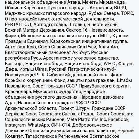
национальное объединение Атака, Мечеть Мирмамеда,
Община Коренного Русского народа г. Астрахани, ВОЛЯ,
Меджлис крымскотатарского народа, Рубеж Севера, ТОЙС,
О противодействии экстремистской деятельности,
РЕВТАТПОД, Артподготовка, Штольц, В честь иконы
Божией Матери Державная, Сектор 16, Независимость,
Фирма, Молодежная правозащитная группа МПГ, Курсом
Правды и Единения, Каракольская инициативная группа,
Автоград Крю, Союз Славянских Сил Руси, Алля-Аят,
Благотворительный пансионат Ак Умут, Русская
республика Русь, Арестантское уголовное единство,
Башкорт, Нация и свобода, Нация и свобода, W.H.С., Фалунь
Дафа, Иртыш Ultras, Русский Патриотический клуб-
Новокузнецк/РПК, Сибирский державный союз, Фонд
борьбы с коррупцией, Фонд защиты прав граждан, Штабы
Навального, Совет граждан СССР Прикубанского округа г.
Краснодара, Мужское государство, Народное
объединение русского движения, Народное движение
Адат, Народный совет граждан РСФСР СССР
Архангельской области, Проект Штурм, Граждане СССР,
Держава Союз Советских Светлых Родов, Совет Советских
Социалистических Районов, Meta Platforms Inc, Facebook,
Instagram, WhatsApp, СИЧ-С14, Добровольческое
Движение Организации украинских националистов, Черный
Комитет, Татарстанское Региональное Всетатарское