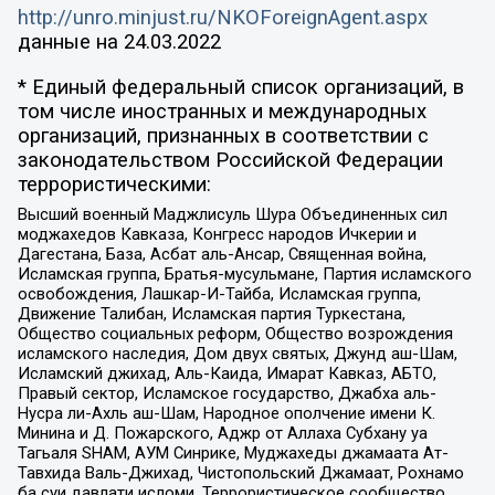
http://unro.minjust.ru/NKOForeignAgent.aspx
данные на
24.03.2022
* Единый федеральный список организаций, в
том числе иностранных и международных
организаций, признанных в соответствии с
законодательством Российской Федерации
террористическими:
Высший военный Маджлисуль Шура Объединенных сил
моджахедов Кавказа, Конгресс народов Ичкерии и
Дагестана, База, Асбат аль-Ансар, Священная война,
Исламская группа, Братья-мусульмане, Партия исламского
освобождения, Лашкар-И-Тайба, Исламская группа,
Движение Талибан, Исламская партия Туркестана,
Общество социальных реформ, Общество возрождения
исламского наследия, Дом двух святых, Джунд аш-Шам,
Исламский джихад, Аль-Каида, Имарат Кавказ, АБТО,
Правый сектор, Исламское государство, Джабха аль-
Нусра ли-Ахль аш-Шам, Народное ополчение имени К.
Минина и Д. Пожарского, Аджр от Аллаха Субхану уа
Тагьаля SHAM, АУМ Синрике, Муджахеды джамаата Ат-
Тавхида Валь-Джихад, Чистопольский Джамаат, Рохнамо
ба суи давлати исломи, Террористическое сообщество