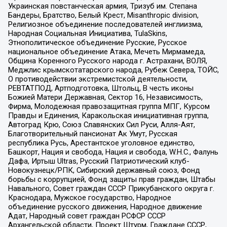
Украинская повстанческая армия, Тризуб им. Степана
Бандеры, Братство, Белый Крест, Misanthropic division,
Религиозное объединение последователей инглиизма,
Народная Социальная Инициатива, TulaSkins,
Этнополитическое объединение Русские, Русское
национальное объединение Атака, Мечеть Мирмамеда,
Община Коренного Русского народа г. Астрахани, ВОЛЯ,
Меджлис крымскотатарского народа, Рубеж Севера, ТОЙС,
О противодействии экстремистской деятельности,
РЕВТАТПОД, Артподготовка, Штольц, В честь иконы
Божией Матери Державная, Сектор 16, Независимость,
Фирма, Молодежная правозащитная группа МПГ, Курсом
Правды и Единения, Каракольская инициативная группа,
Автоград Крю, Союз Славянских Сил Руси, Алля-Аят,
Благотворительный пансионат Ак Умут, Русская
республика Русь, Арестантское уголовное единство,
Башкорт, Нация и свобода, Нация и свобода, W.H.С., Фалунь
Дафа, Иртыш Ultras, Русский Патриотический клуб-
Новокузнецк/РПК, Сибирский державный союз, Фонд
борьбы с коррупцией, Фонд защиты прав граждан, Штабы
Навального, Совет граждан СССР Прикубанского округа г.
Краснодара, Мужское государство, Народное
объединение русского движения, Народное движение
Адат, Народный совет граждан РСФСР СССР
Архангельской области, Проект Штурм, Граждане СССР,