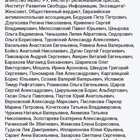
агентство МЕМО. РУ, Институт региональной прессы,
Институт Развития Свободы Информации, Экозащита!-
Женсовет, Общественный вердикт, Евразийская
антимонопольная ассоциация, Бедушев Петр Петрович,
Дзугкоева Регина Николаевна, Кривенко Сергей
Владимирович, Милославский Павел Юрьевич, Шнырова
Ольга Вадимовна, Чанышева Лилия Айратовна, Сидорович
Ольга Борисовна, Туровский Александр Алексеевич,
Васильева Анастасия Евгеньевна, Ривина Анна Валерьевна,
Бойко Анатолий Николаевич, Дугин Сергей Георгиевич,
Пивоваров Андрей Сергеевич, Аверин Виталий Евгеньевич,
Барахоев Магомед Бекханович, Шарипков Олег
Викторович, Мошель Ирина Ароновна, Шведов Григорий
Сергеевич, Пономарев Лев Александрович, Каргалицкий
Борис Юльевич, Созаев Валерий Валерьевич, Исламов
Тимур Рифгатович, Романова Ольга Евгеньевна, Щаров
Сергей Алексадрович, Цирульников Борис Альбертович,
Гасан Ольга Павловна, Паутов Юрий Анатольевич,
Верховский Александр Маркович, Пислакова-Паркер
Марина Петровна, Кочеткова Татьяна Владимировна,
Чуркина Наталья Валерьевна, Акимова Татьяна
Николаевна, Золотарева Екатерина Александровна,
Рачинский Ян Збигневич, Жемкова Елена Борисовна,
Гудков Лев Дмитриевич, Илларионова Юлия Юрьевна,
Саранг Анна Васильевна, Захарова Светлана Сергеевна,