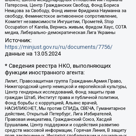
Патерсона, Центр Гражданских Свобод, Фонд Бориса
Немцова за Свободу, Фонд имени Фридриха Науманна за
свободу, Феминистское антивоенное сопротивление,
Комитет независимости Ингушетии, Прометей, Stop
Occupation of Karelia, Вернись живым, Фридом Хаус, СОТА
медиа, Либерально-демократическая Лига Украины
Источник:
https://minjust.gov.ru/ru/documents/7756/
данные на
13.05.2024
* Сведения реестра НКО, выполняющих
функции иностранного агента:
Лилит, Правозащитная группа Гражданин.Армия.Право,
Нижегородский центр немецкой и европейской культуры,
Центр гендерных исследований, Фонд защиты прав
граждан Штаб, Институт права и публичной политики,
Фонд борьбы с коррупцией, Альянс врачей,
НАСИЛИЮ.НЕТ, Мы против СПИДа, СВЕЧА, Гуманитарное
действие, Открытый Петербург, Лига Избирателей,
Правовая инициатива, Гражданский Союз, Хасдей
Ерушалаим, Центр поддержки и содействия развитию
средств массовой информации, Горячая Линия, В защиту
прав заключенных, Институт глобализации и социальных