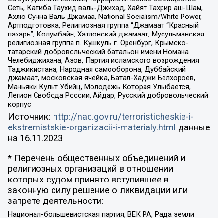
Сеть, Катиба Таухид валь-Джихад, Хайят Тахрир аш-Шам,
Ахлю Сунна Валь Джамаа, National Socialism/White Power,
Артподготовка, Религиозная группа “Джамаат “Красный
пахарь”, Колумбайн, Хатлонский джамаат, Мусульманская
религиозная группа п. Кушкуль г. Оренбург, Крымско-
татарский добровольческий батальон имени Номана
Челебиджихана, Азов, Партия исламского возрождения
Таджикистана, Народная самооборона, Дуббайский
джамаат, московская ячейка, Батал-Хаджи Белхороев,
Маньяки Культ Убийц, Молодёжь Которая Улыбается,
Легион Свобода России, Айдар, Русский добровольческий
корпус
Источник:
http://nac.gov.ru/terroristicheskie-i-
ekstremistskie-organizacii-i-materialy.html
данные
на
16.11.2023
* Перечень общественных объединений и
религиозных организаций в отношении
которых судом принято вступившее в
законную силу решение о ликвидации или
запрете деятельности:
Национал-большевистская партия, ВЕК РА, Рада земли