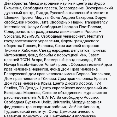
Декабристы, Международный научный центр им Вудро
Вильсона, Свободная пресса, Возрождение, Всеукраинский
духовный центр , Риддл, Русский антивоенный комитет в
Швеции, Проект Медуза, Фонд Андрея Сахарова, Форум
свободной России, Лига Свободных Наций, Transparеncy
International, Форум Свободных Народов ПостРоссии,
Солидарность с гражданским движением в России –
Solidarus, КрымSOS, Свободный университет, Институт
государственного управления, Форум гражданского
общества Россия, Беллона, Союз жителей островов
Тисима и Хабомаи, Съезд народных депутатов, Гринпис
Интернешнл, Фонд борьбы с коррупцией Инк, Завет
церквей TCCN, Агора, Всемирный фонд природы, BDR
Novaja Gazeta-Europe, Алтай проект, Образовательный дом
прав человека Чернигов, Фонд Дом Прав Человека,
Белорусский дом прав человека имени Бориса Звозскова,
Дом прав человека Тбилиси, Дом прав человека Ереван,
Дом прав человека Крым, Центр дикого лосося, TVR
Studios, ТВ Дождь, Центр европейских исследований им
Вилфрида Мартенса, Сетевое объединение журналистов
расследователей, АЛЛАТРА, За свободную Россию,
Свободная Бурятия, Uralic, UnKremlin, Международная
федерация транспортных рабочих, ИстЧам Финланд,
Гудзоновский институт, Фонд Демократического
Развития, Комитет-2024, Центрально-Европейский