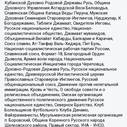
Кубанской Духовно Родовой Державы Русь, Община
Духовного Управления Асгардской Веси Беловодья,
Славянская Община Капища Веды Перуна, Мужская
Духовная Семинария Староверов-Инглингов, Нурджулар, К
Богодержавию, Таблиги Джамаат, Свидетели Иеговы,
Русское национальное единство, Национал-
социалистическое общество, Джамаат мувахидов,
Объединенный Вилайат Кабарды, Балкарии и Карачая,
Союз славян, Ат-Такфир Валь-Хиджра, Пит Буль,
Национал-социалистическая рабочая партия России,
Славянский союз, Формат-18, Благородный Орден
Дьявола, Армия воли народа, Национальная
Социалистическая Инициатива города Череповца,
Духовно-Родовая Держава Русь, Русское национальное
единство, Древнерусской Инглистической церкви
Православных Староверов-Инглингов, Русский
общенациональный союз, Движение против нелегальной
иммиграции, Кровь и Честь, О свободе совести и о
религиозных объединениях, Омская организация
общественного политического движения Русское
национальное единство, Северное Братство, Клуб
Болельщиков Футбольного Клуба Динамо,
Файзрахманисты, Мусульманская религиозная организация
п. Боровский, Община Коренного Русского народа
Щелковского района, Правый сектор, УНА - УНСО,