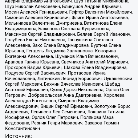
Аверин Владимир Анатольевич, Щур Татьяна Михайловна,
Щур Николай Алексеевич, Блинушов Андрей Юрьевич,
Мосин Алексей Геннадьевич, Гефтер Валентин Михайлович,
Симонов Алексей Кириллович, Флиге Ирина Анатольевна,
Мельникова Валентина Дмитриевна, Вититинова Елена
Владимировна, Баженова Светлана Куприяновна,
Максимов Сергей Владимирович, Беляев Сергей Иванович,
Голубева Елена Николаевна, Ганнушкина Светлана
Алексеевна, Закс Елена Владимировна, Буртина Елена
Юрьевна, Гендель Людмила Залмановна, Кокорина
Екатерина Алексеевна, Шуманов Илья Вячеславович,
Арапова Галина Юрьевна, Свечников Анатолий Мариевич,
Прохоров Вадим Юрьевич, Шахова Елена Владимировна,
Подузов Сергей Васильевич, Протасова Ирина
Вячеславовна, Литинский Леонид Борисович, Лукашевский
Сергей Маркович, Бахмин Вячеслав Иванович, Шабад
Анатолий Ефимович, Сухих Дарья Николаевна, Орлов Олег
Петрович, Добровольская Анна Дмитриевна, Королева
Александра Евгеньевна, Смирнов Владимир
Александрович, Вицин Сергей Ефимович, Золотухин Борис
Андреевич, Левинсон Лев Семенович, Локшина Татьяна
Иосифовна, Орлов Олег Петрович, Полякова Мара
Федоровна, Резник Генри Маркович, Захаров Герман
Константинович
Источник: