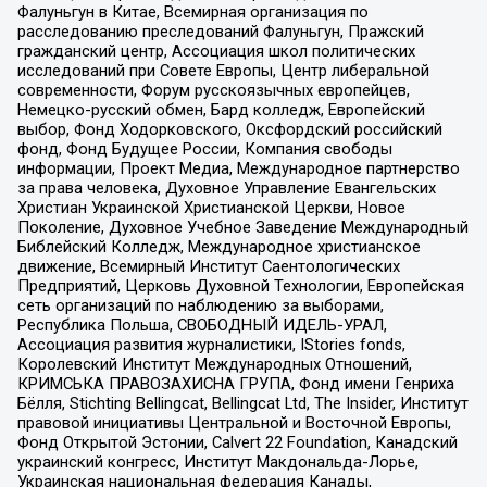
Фалуньгун в Китае, Всемирная организация по
расследованию преследований Фалуньгун, Пражский
гражданский центр, Ассоциация школ политических
исследований при Совете Европы, Центр либеральной
современности, Форум русскоязычных европейцев,
Немецко-русский обмен, Бард колледж, Европейский
выбор, Фонд Ходорковского, Оксфордский российский
фонд, Фонд Будущее России, Компания свободы
информации, Проект Медиа, Международное партнерство
за права человека, Духовное Управление Евангельских
Христиан Украинской Христианской Церкви, Новое
Поколение, Духовное Учебное Заведение Международный
Библейский Колледж, Международное христианское
движение, Всемирный Институт Саентологических
Предприятий, Церковь Духовной Технологии, Европейская
сеть организаций по наблюдению за выборами,
Республика Польша, СВОБОДНЫЙ ИДЕЛЬ-УРАЛ,
Ассоциация развития журналистики, IStories fonds,
Королевский Институт Международных Отношений,
КРИМСЬКА ПРАВОЗАХИСНА ГРУПА, Фонд имени Генриха
Бёлля, Stichting Bellingcat, Bellingcat Ltd, The Insider, Институт
правовой инициативы Центральной и Восточной Европы,
Фонд Открытой Эстонии, Calvert 22 Foundation, Канадский
украинский конгресс, Институт Макдональда-Лорье,
Украинская национальная федерация Канады,