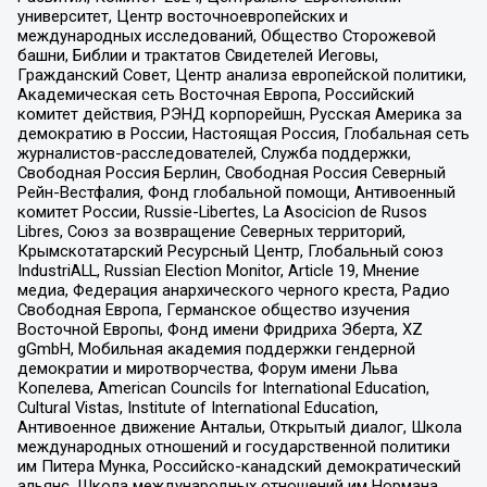
университет, Центр восточноевропейских и
международных исследований, Общество Сторожевой
башни, Библии и трактатов Свидетелей Иеговы,
Гражданский Совет, Центр анализа европейской политики,
Академическая сеть Восточная Европа, Российский
комитет действия, РЭНД корпорейшн, Русская Америка за
демократию в России, Настоящая Россия, Глобальная сеть
журналистов-расследователей, Служба поддержки,
Свободная Россия Берлин, Свободная Россия Северный
Рейн-Вестфалия, Фонд глобальной помощи, Антивоенный
комитет России, Russie-Libertes, La Asocicion de Rusos
Libres, Союз за возвращение Северных территорий,
Крымскотатарский Ресурсный Центр, Глобальный союз
IndustriALL, Russian Election Monitor, Article 19, Мнение
медиа, Федерация анархического черного креста, Радио
Свободная Европа, Германское общество изучения
Восточной Европы, Фонд имени Фридриха Эберта, XZ
gGmbH, Мобильная академия поддержки гендерной
демократии и миротворчества, Форум имени Льва
Копелева, American Councils for International Education,
Cultural Vistas, Institute of International Education,
Антивоенное движение Антальи, Открытый диалог, Школа
международных отношений и государственной политики
им Питера Мунка, Российско-канадский демократический
альянс, Школа международных отношений им Нормана