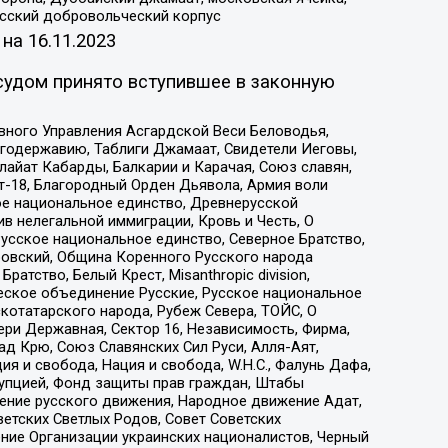
усский добровольческий корпус
 на
16.11.2023
судом принято вступившее в законную
вного Управления Асгардской Веси Беловодья,
годержавию, Таблиги Джамаат, Свидетели Иеговы,
айат Кабарды, Балкарии и Карачая, Союз славян,
т-18, Благородный Орден Дьявола, Армия воли
ое национальное единство, Древнерусской
 нелегальной иммиграции, Кровь и Честь, О
усское национальное единство, Северное Братство,
ровский, Община Коренного Русского народа
атство, Белый Крест, Misanthropic division,
еское объединение Русские, Русское национальное
котатарского народа, Рубеж Севера, ТОЙС, О
ри Державная, Сектор 16, Независимость, Фирма,
д Крю, Союз Славянских Сил Руси, Алля-Аят,
я и свобода, Нация и свобода, W.H.С., Фалунь Дафа,
рупцией, Фонд защиты прав граждан, Штабы
ение русского движения, Народное движение Адат,
етских Светлых Родов, Совет Советских
ение Организации украинских националистов, Черный