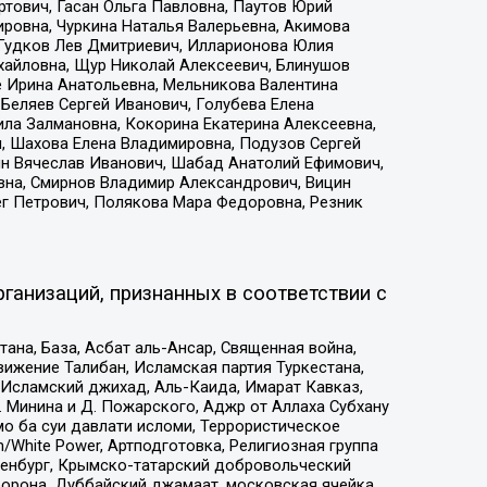
тович, Гасан Ольга Павловна, Паутов Юрий
ровна, Чуркина Наталья Валерьевна, Акимова
 Гудков Лев Дмитриевич, Илларионова Юлия
ихайловна, Щур Николай Алексеевич, Блинушов
е Ирина Анатольевна, Мельникова Валентина
Беляев Сергей Иванович, Голубева Елена
ила Залмановна, Кокорина Екатерина Алексеевна,
, Шахова Елена Владимировна, Подузов Сергей
ин Вячеслав Иванович, Шабад Анатолий Ефимович,
вна, Смирнов Владимир Александрович, Вицин
ег Петрович, Полякова Мара Федоровна, Резник
ганизаций, признанных в соответствии с
на, База, Асбат аль-Ансар, Священная война,
ижение Талибан, Исламская партия Туркестана,
Исламский джихад, Аль-Каида, Имарат Кавказ,
 Минина и Д. Пожарского, Аджр от Аллаха Субхану
о ба суи давлати исломи, Террористическое
/White Power, Артподготовка, Религиозная группа
Оренбург, Крымско-татарский добровольческий
орона, Дуббайский джамаат, московская ячейка,