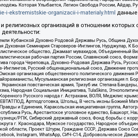
олодёжь Которая Улыбается, Легион Свобода России, Айдар, Р
ie-i-ekstremistskie-organizacii-i-materialy.html
данные
и религиозных организаций в отношении которых 
 деятельности:
земли Кубанской Духовно Родовой Державы Русь, Община Духо
 Духовная Семинария Староверов-Инглингов, Нурджулар, К Бо
листическое общество, Джамаат мувахидов, Объединенный Вил
иалистическая рабочая партия России, Славянский союз, Форма
ива города Череповца, Духовно-Родовая Держава Русь, Русск
-Инглингов, Русский общенациональный союз, Движение против
 Омская организация общественного политического движения Р
йзрахманисты, Мусульманская религиозная организация п. Бо
краинская повстанческая армия, Тризуб им. Степана Бандеры, Бр
зма, Народная Социальная Инициатива, TulaSkins, Этнополитич
оренного Русского народа г. Астрахани, ВОЛЯ, Меджлис крымс
РЕВТАТПОД, Артподготовка, Штольц, В честь иконы Божией Мате
равды и Единения, Каракольская инициативная группа, Автогра
спублика Русь, Арестантское уголовное единство, Башкорт, Наци
окузнецк/РПК, Сибирский державный союз, Фонд борьбы с кор
округа г. Краснодара, Мужское государство, Народное объедин
ой области, Проект Штурм, Граждане СССР, Держава Союз Сов
Facebook, Instagram, WhatsApp, СИЧ-С14, Добровольческое Движ