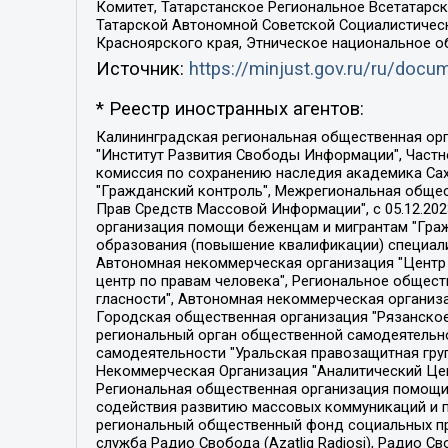
Комитет, Татарстанское Региональное Всетатар
Татарской Автономной Советской Социалистическ
Красноярского края, Этническое национальное о
Источник:
https://minjust.gov.ru/ru/doc
* Реестр иностранных агентов:
Калининградская региональная общественная организация "Экозащита!-Женсовет", Фонд содействия защите прав и свобод граждан "Общественный вердикт", Фонд "Институт Развития Свободы Информации", Частное учреждение "Информационное агентство МЕМО. РУ", Региональная общественная организация "Общественная комиссия по сохранению наследия академика Сахарова", Фонд поддержки свободы прессы, Санкт-Петербургская общественная правозащитная организация "Гражданский контроль", Межрегиональная общественная организация "Информационно-просветительский центр "Мемориал", Региональный Фонд "Центр Защиты Прав Средств Массовой Информации", с 05.12.2023 Фонд "Центр Защиты Прав Средств массовой информации", Региональная общественная благотворительная организация помощи беженцам и мигрантам "Гражданское содействие", Негосударственное образовательное учреждение дополнительного профессионального образования (повышение квалификации) специалистов "АКАДЕМИЯ ПО ПРАВАМ ЧЕЛОВЕКА", Свердловская региональная общественная организация "Сутяжник", Автономная некоммерческая организация "Центр независимых социологических исследований", Союз общественных объединений "Российский исследовательский центр по правам человека", Региональное общественное учреждение научно-информационный центр "МЕМОРИАЛ", Некоммерческая организация "Фонд защиты гласности", Автономная некоммерческая организация "Институт прав человека", Городская общественная организация "Екатеринбургское общество "МЕМОРИАЛ", Городская общественная организация "Рязанское историко-просветительское и правозащитное общество "Мемориал" (Рязанский Мемориал), Челябинский региональный орган общественной самодеятельности – женское общественное объединение "Женщины Евразии", Челябинский региональный орган общественной самодеятельности "Уральская правозащитная группа", Фонд содействия защите здоровья и социальной справедливости имени Андрея Рылькова, Автономная Некоммерческая Организация "Аналитический Центр Юрия Левады", Автономная некоммерческая организация социальной поддержки населения "Проект Апрель", Региональная общественная организация помощи женщинам и детям, находящимся в кризисной ситуации "Информационно-методический центр "Анна", Фонд содействия развитию массовых коммуникаций и правовому просвещению "Так-так-Так", Фонд содействия устойчивому развитию "Серебряная тайга", Свердловский региональный общественный фонд социальных проектов "Новое время", "Idel.Реалии", Кавказ.Реалии, Крым.Реалии, Телеканал Настоящее Время, Татаро-башкирская служба Радио Свобода (Azatliq Radiosi), Радио Свободная Европа/Радио Свобода (PCE/PC), "Сибирь.Реалии", "Фактограф", Благотворительный фонд помощи осужденным и их семьям, Автономная некоммерческая организация "Институт глобализации и социальных движений", Фонд "В защиту прав заключенных", Частное учреждение "Центр поддержки и содействия развитию средств массовой информации", Пензенский региональный общественный благотворительный фонд "Гражданский союз", "Север.Реалии", Некоммерческая организация Фонд "Правовая инициатива", 