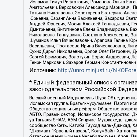
Исламов Тимур Рифгатович, Романова Ольга Евге
Анатольевич, Верховский Александр Маркович, П
Татьяна Николаевна, Золотарева Екатерина Алек
Юрьевна, Саранг Анна Васильевна, Захарова Свет
Андрей Юрьевич, Мосин Алексей Геннадьевич, Ге
Дмитриевна, Вититинова Елена Владимировна, Ба
Николаевна, Ганнушкина Светлана Алексеевна, За
Шуманов Илья Вячеславович, Арапова Галина Юрь
Васильевич, Протасова Ирина Вячеславовна, Лит
Сухих Дарья Николаевна, Орлов Олег Петрович, 
Сергей Ефимович, Золотухин Борис Андреевич, Л
Генри Маркович, Захаров Герман Константинович
Источник:
http://unro.minjust.ru/NKOFore
* Единый федеральный список организа
законодательством Российской Федера
Высший военный Маджлисуль Шура Объединенных с
Исламская группа, Братья-мусульмане, Партия ис
Общество социальных реформ, Общество возрожд
АБТО, Правый сектор, Исламское государство, Д
уа Тагьаля SHAM, АУМ Синрике, Муджахеды джама
сообщество Сеть, Катиба Таухид валь-Джихад, Хай
“Джамаат “Красный пахарь”, Колумбайн, Хатлонск
батальон имени Номана Челебиджихана, Азов, Па