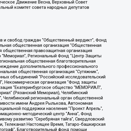
ическое Движение Весна, Верховный Совет
ельный комитет совета народных депутатов
ции социально-правовых программ "Лилит", Дальневосточное общественное движение "Маяк", Санкт-Петербургская ЛГБТ-инициативная группа "Выход", Инициативная группа ЛГБТ+ "Реверс", Алексеев Андрей Викторович, Бекбулатова Таисия Львовна, Беляев Иван Михайлович, Владыкина Елена Сергеевна, Гельман Марат Александрович, Никульшина Вероника Юрьевна, Толоконникова Надежда Андреевна, Шендерович Виктор Анатольевич, Общество с ограниченной ответственностью "Данное сообщение", Общество с ограниченной ответственностью Издательский дом "Новая глава", Айнбиндер Александра Александровна, Московский комьюнити-центр для ЛГБТ+инициатив, Благотворительный фонд развития филантропии, Deutsche Welle (Германия, Kurt-Schumacher-Strasse 3, 53113 Bonn), Борзунова Мария Михайловна, Воробьев Виктор Викторович, Голубева Анна Львовна, Константинова Алла Михайловна, Малкова Ирина Владимировна, Мурадов Мурад Абдулгалимович, Осетинская Елизавета Николаевна, Понасенков Евгений Николаевич, Ганапольский Матвей Юрьевич, Киселев Евгений Алексеевич, Борухович Ирина Григорьевна, Дремин Иван Тимофеевич, Дубровский Дмитрий Викторович, Красноярская региональная общественная организация поддержки и развития альтернативных образовательных технологий и межкультурных коммуникаций "ИНТЕРРА", Маяковская Екатерина Алексеевна, Фейгин Марк Захарович, Филимонов Андрей Викторович, Дзугкоева Регина Николаевна, Доброхотов Роман Александрович, Дудь Юрий Александрович, Елкин Сергей Владимирович, Кругликов Кирилл Игоревич, Сабунаева Мария Леонидовна, Семенов Алексей Владимирович, Шаинян Карен Багратович, Шульман Екатерина Михайловна, Асафьев Артур Валерьевич, Вахштайн Виктор Семенович, Венедиктов Алексей Алексеевич, Лушникова Екатерина Евгеньевна, Волков Леонид Михайлович, Невзоров Александр Глебович, Пархоменко Сергей Борисович, Сироткин Ярослав Николаевич, Кара-Мурза Владимир Владимирович, Баранова Наталья Владимировна, Гозман Леонид Яковлевич, Кагарлицкий Борис Юльевич, Климарев Михаил Валерьевич, Милов Владимир Станиславович, Автономная некоммерческая организация Краснодарский центр современного искусства "Типография", Моргенштерн Алишер Тагирович, Соболь Любовь Эдуардовна, Общество с ограниченной ответственностью "ЛИЗА НОРМ", Каспаров Гарри Кимович, Ходорковский Михаил Борисович, Общество с ограниченной ответственностью "Апрельские тезисы", Данилович Ирина Брониславовна, Кашин Олег Владимирович, Петров Николай Владимирович, Пивоваров Алексей Владимирович, Соколов Михаил Владимирович, Цветкова Юлия Владимировна, Чичваркин Евгений Александрович, Комитет против пыток/Команда против пыток, Общество с ограниченной ответственностью "Первый научный", Общество с ограниченной ответственностью "Вертолет и ко", Белоцерковская Вероника Борисовна, Кац Максим Евгеньевич, Лазарева Татьяна Юрьевна, Шаведдинов Руслан Табризович, Яшин Илья Валерьевич, Общество с ограниченной ответственностью "Иноагент ААВ", Алешковский Дмитрий Петрович, Альбац Евгения Марковна, Быков Дмитрий Львович, Галямина Юлия Евгеньевна, Лойко Сергей Леонидович, Мартынов Кирилл Константинович, Медведев Сергей Александрович, Крашенинников Федор Геннадиевич, Гордеева Катерина Вл