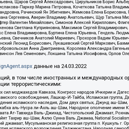
ньевна, Щаров Сергей Алексадрович, Цирульников Борис Альбер
ислакова-Паркер Марина Петровна, Кочеткова Татьяна Владими
сандровна, Рачинский Ян Збигневич, Жемкова Елена Борисовна,
лана Сергеевна, Аверин Владимир Анатольевич, Щур Татьяна М
фтер Валентин Михайлович, Симонов Алексей Кириллович, Флиг
женова Светлана Куприяновна, Максимов Сергей Владимирович, 
кс Елена Владимировна, Буртина Елена Юрьевна, Гендель Людм
евна, Свечников Анатолий Мариевич, Прохоров Вадим Юрьевич
инский Леонид Борисович, Лукашевский Сергей Маркович, Бахм
Добровольская Анна Дмитриевна, Королева Александра Евгенье
евинсон Лев Семенович, Локшина Татьяна Иосифовна, Орлов Ол
ignAgent.aspx
данные на
24.03.2022
ций, в том числе иностранных и международных ор
ции террористическими:
ил моджахедов Кавказа, Конгресс народов Ичкерии и Дагеста
ламского освобождения, Лашкар-И-Тайба, Исламская группа, Дв
ения исламского наследия, Дом двух святых, Джунд аш-Шам, 
жабха аль-Нусра ли-Ахль аш-Шам, Народное ополчение имени К.
ата Ат-Тавхида Валь-Джихад, Чистопольский Джамаат, Рохнам
ят Тахрир аш-Шам, Ахлю Сунна Валь Джамаа, National Socialism
ий джамаат, Мусульманская религиозная группа п. Кушкуль г. 
ртия исламского возрождения Таджикистана, Народная самооб