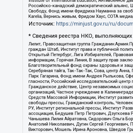
Institute of International Education, Антивоенн
Российско-канадский демократический альянс, 
Свободу, Фонд имени Фридриха Науманна за свобо
Karelia, Вернись живым, Фридом Хаус, СОТА меди
Источник:
https://minjust.gov.ru/ru/doc
* Сведения реестра НКО, выполняющих 
Лилит, Правозащитная группа Гражданин.Армия.П
граждан Штаб, Институт права и публичной поли
Открытый Петербург, Лига Избирателей, Правова
информации, Горячая Линия, В защиту прав закл
Благотворительный фонд охраны здоровья и защи
Серебряная тайга, Так-Так-Так, Сова, центр Анн
Парк Гагарина, Фонд имени Андрея Рылькова, Сф
гласности, Российский исследовательский центр 
Гражданское действие, Центр независимых соци
организаций, Частное учреждение в Калининград
Средств Массовой Информации, Институт развити
свободы прессы, Гражданский контроль, Человек
РУ, Институт региональной прессы, Институт Ра
ассоциация, Бедушев Петр Петрович, Дзугкоева 
Чанышева Лилия Айратовна, Сидорович Ольга Бори
Анатолий Николаевич, Дугин Сергей Георгиевич, 
Викторович, Мошель Ирина Ароновна, Шведов Гри