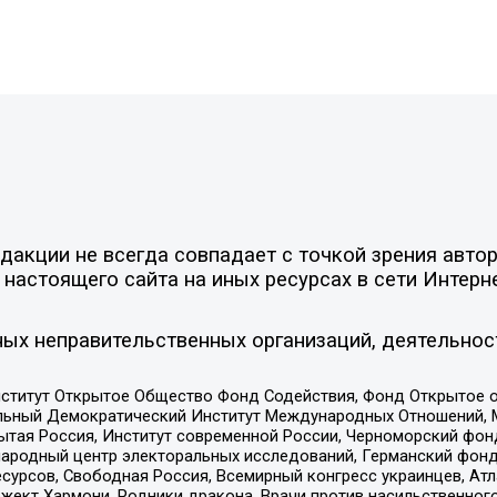
акции не всегда совпадает с точкой зрения автор
настоящего сайта на иных ресурсах в сети Интерн
ых неправительственных организаций, деятельнос
ститут Открытое Общество Фонд Содействия, Фонд Открытое 
альный Демократический Институт Международных Отношений,
тая Россия, Институт современной России, Черноморский фонд
родный центр электоральных исследований, Германский фонд
рсов, Свободная Россия, Всемирный конгресс украинцев, Атла
ект Хармони, Родники дракона, Врачи против насильственного