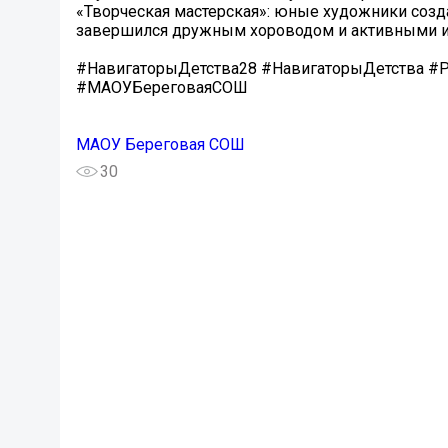
«Творческая мастерская»: юные художники созд
завершился дружным хороводом и активными и
#НавигаторыДетства28 #НавигаторыДетства #
#МАОУБереговаяСОШ
МАОУ Береговая СОШ
30