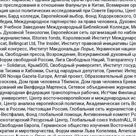
ию преследования в отношении Фалуньгун в Китае, Всемирная о
ация школ политических исследований при Совете Европы, Цен
мен, Бард колледж, Европейский выбор, Фонд Ходорковского,
едиа, Международное партнерство за права человека, Духовно
ое Учебное Заведение Международный Библейский Колледж, М
ь Духовной Технологии, Европейская сеть организаций по наб
урналистики, IStories fonds, Королевский Институт Между
gcat, Bellingcat Ltd, The Insider, Институт правовой инициатив
инский конгресс, Институт Макдональда-Лорье, Украинская нац
, Свободная пресса, Возрождение, Всеукраинский духовный цен
орум свободной России, Лига Свободных Наций, Transparеncy I
– Solidarus, КрымSOS, Свободный университет, Институт госу
в Тисима и Хабомаи, Съезд народных депутатов, Гринпис Инте
DR Novaja Gazeta-Europe, Алтай проект, Образовательный дом 
зскова, Дом прав человека Тбилиси, Дом прав человека Ерева
едований им Вилфрида Мартенса, Сетевое объединение журнали
Международная федерация транспортных рабочих, ИстЧам Финлан
й университет, Центр восточноевропейских и международных и
, Центр анализа европейской политики, Академическая сеть Во
ю в России, Настоящая Россия, Глобальная сеть журналистов
естфалия, Фонд глобальной помощи, Антивоенный комитет России,
татарский Ресурсный Центр, Глобальный союз IndustriALL, Russi
 Свободная Европа, Германское общество изучения Восточной 
и и миротворчества, Форум имени Льва Копелева, American Counci