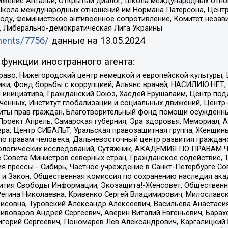
ое движение Антальи, Открытый диалог, Школа международных отн
Школа международных отношений им Нормана Патерсона, Центр
ду, Феминистское антивоенное сопротивление, Комитет независ
а, Либерально-демократическая Лига Украины
uments/7756/
данные на
13.05.2024
функции иностранного агента:
раво, Нижегородский центр немецкой и европейской культуры,
тики, Фонд борьбы с коррупцией, Альянс врачей, НАСИЛИЮ.НЕТ,
я инициатива, Гражданский Союз, Хасдей Ерушалаим, Центр по
юченных, Институт глобализации и социальных движений, Цент
ты прав граждан, Благотворительный фонд помощи осужденным
а, Проект Апрель, Самарская губерния, Эра здоровья, Мемориал
ера, Центр СИБАЛЬТ, Уральская правозащитная группа, Женщины
по правам человека, Дальневосточный центр развития гражданс
ологических исследований, Сутяжник, АКАДЕМИЯ ПО ПРАВАМ Ч
е Совета Министров северных стран, Гражданское содействие,
я прессы - Сибирь, Частное учреждение в Санкт-Петербурге С
 и Закон, Общественная комиссия по сохранению наследия ак
звития Свободы Информации, Экозащита!-Женсовет, Общественн
Регина Николаевна, Кривенко Сергей Владимирович, Милославс
совна, Туровский Александр Алексеевич, Васильева Анастасия
Пивоваров Андрей Сергеевич, Аверин Виталий Евгеньевич, Бара
горий Сергеевич, Пономарев Лев Александрович, Каргалицкий 