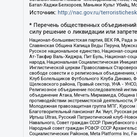
Батал-Хаджи Белхороев, Маньяки Культ Убийц, М
Источник:
http://nac.gov.ru/terroristichesk
* Перечень общественных объединений 
силу решение о ликвидации или запрете
Национал-большевистская партия, ВЕК РА, Рада 
Славянская Община Капища Веды Перуна, Мужская
Русское национальное единство, Национал-социа
Ат-Такфир Валь-Хиджра, Пит Буль, Национал-соц
народа, Национальная Социалистическая Инициат
Инглистической церкви Православных Староверов
свободе совести и о религиозных объединениях,
Клуб Болельщиков Футбольного Клуба Динамо, Фа
Щелковского района, Правый сектор, УНА - УНСО, У
Религиозное объединение последователей инглии
объединение Атака, Мечеть Мирмамеда, Община К
противодействии экстремистской деятельности, 
Молодежная правозащитная группа МПГ, Курсом П
Благотворительный пансионат Ак Умут, Русская ре
Иртыш Ultras, Русский Патриотический клуб-Нов
Навального, Совет граждан СССР Прикубанского 
Народный совет граждан РСФСР СССР Архангельск
Социалистических Районов, Meta Platforms Inc, 