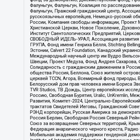
Фалуньгун, Фалуньгун, Коалиция по расследован
Фалуньгун, Пражский гражданский центр, Ассоци
русскоязычных европейцев, Немецко-русский об
России, Компания свободы информации, Проект М
Христианской Церкви, Новое Поколение, Духовн
Институт Саентологических Предприятий, Церков
СВОБОДНЫЙ ИДЕЛЬ-УРАЛ, Ассоциация развития ж
ГРУПА, Фонд имени Генриха Бёлля, Stichting Bellin
Эстонии, Calvert 22 Foundation, Канадский укра
Международный научный центр им Вудро Вильсона
Швеции, Проект Медуза, Фонд Андрея Сахарова, Ф
Солидарность с гражданским движением в России 
общества Россия, Беллона, Союз жителей острово
церквей TCCN, Агора, Всемирный фонд природы, B
Белорусский дом прав человека имени Бориса Зво
TVR Studios, ТВ Дождь, Центр европейских иссл
Россию, Свободная Бурятия, Uralic, UnKremlin, 
Развития, Комитет-2024, Центрально-Европейски
трактатов Свидетелей Иеговы, Гражданский Совет
РЭНД корпорейшн, Русская Америка за демократи
Россия Берлин, Свободная Россия Северный Рейн-В
Союз за возвращение Северных территорий, Крымско
Федерация анархического черного креста, Радио
Мобильная академия поддержки гендерной демократи