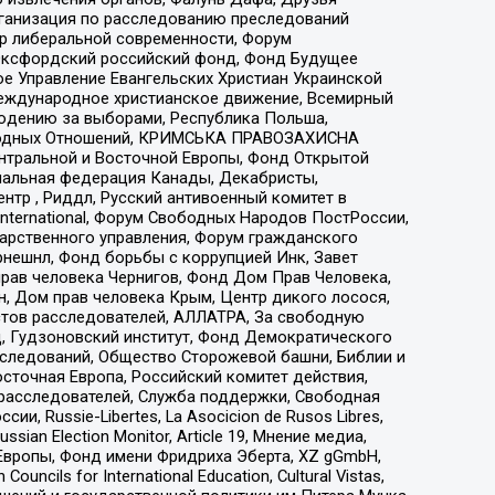
рганизация по расследованию преследований
тр либеральной современности, Форум
 Оксфордский российский фонд, Фонд Будущее
е Управление Евангельских Христиан Украинской
еждународное христианское движение, Всемирный
людению за выборами, Республика Польша,
народных Отношений, КРИМСЬКА ПРАВОЗАХИСНА
ы Центральной и Восточной Европы, Фонд Открытой
иональная федерация Канады, Декабристы,
тр , Риддл, Русский антивоенный комитет в
nternational, Форум Свободных Народов ПостРоссии,
дарственного управления, Форум гражданского
рнешнл, Фонд борьбы с коррупцией Инк, Завет
прав человека Чернигов, Фонд Дом Прав Человека,
н, Дом прав человека Крым, Центр дикого лосося,
стов расследователей, АЛЛАТРА, За свободную
д, Гудзоновский институт, Фонд Демократического
сследований, Общество Сторожевой башни, Библии и
сточная Европа, Российский комитет действия,
-расследователей, Служба поддержки, Свободная
 Russie-Libertes, La Asocicion de Rusos Libres,
an Election Monitor, Article 19, Мнение медиа,
Европы, Фонд имени Фридриха Эберта, XZ gGmbH,
ls for International Education, Cultural Vistas,