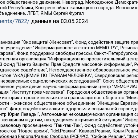
ское общественное движение, Невоград, Молодежное Демократ
ой Республики, Конгресс ойрат-калмыцкого народа, Исполнит
бъединение, ЛГБТ, Я.МЫ Сергей Фургал
uments/7822/
данные на
03.05.2024
Общество с ограниченной ответственностью "Радио Свободная Европа/Радио Свобода", Чешское информационное агентство "MEDIUM-ORIENT", Красноярская региональная общественная организация "Мы против СПИДа", Камалягин Денис Николаевич, Маркелов Сергей Евгеньевич, Пономарев Лев Александрович, Савицкая Людмила Алексеевна, Автономная некоммерческая организация "Центр по работе с проблемой насилия "НАСИЛИЮ.НЕТ", Межрегиональный профессиональный союз работников здравоохранения "Альянс врачей", Юридическое лицо, зарегистрированное в Латвийской Республике, SIA "Medusa Project" (регистрационный номер 40103797863, дата регистрации 10.06.2014), Некоммерческая организация "Фонд по борьбе с коррупцией", Автономная некоммерческая организация "Институт права и публичной политики", Баданин Роман Сергеевич, Гликин Максим Александрович, Железнова Мария Михайловна, Лукьянова Юлия Сергеевна, Маетная Елизавета Витальевна, Маняхин Петр Борисович, Чуракова Ольга Владимировна, Ярош Юлия Петровна, Юридическое лицо "The Insider SIA", зарегистрированное в Риге, Латвийская Республика (дата регистрации 26.06.2015), являющееся администратором доменного имени интернет-издания "The Insider SIA", https://theins.ru, Постернак Алексей Евгеньевич, Рубин Михаил Аркадьевич, Анин Роман Александрович, Юридическое лицо Istories fonds, зарегистрированное в Латвийской Республике (регистрационный номер 50008295751, дата регистрации 24.02.2020), Великовский Дмитрий Александрович, Долинина Ирина Николаевна, Мароховская Алеся Алексеевна, Шлейнов Роман Юрьевич, Шмагун Олеся Валентиновна, Общество с ограниченной ответственностью "Альтаир 2021", Общество с ограниченной ответственностью "Вега 2021", Общество с ограниченной ответственностью "Главный редактор 2021", Общество с ограниченной ответственностью "Ромашки монолит", Важенков Артем Валерьевич, Ивановская областная общественная организация "Центр гендерных исследований", Гурман Юрий Альбертович, Медиапроект "ОВД-Инфо", Егоров Владимир Владимирович, Жилинский Владимир Александрович, Общество с ограниченной ответственностью "ЗП", Иванова София Юрьевна, Карезина Инна Павловна, Кильтау Екатерина Викторовна, Петров Алексей Викторович, Пискунов Сергей Евгеньевич, Смирнов Сергей Сергеевич, Тихонов Михаил Сергеевич, Общество с ограниченной ответственностью "ЖУРНАЛИСТ-ИНОСТРАННЫЙ АГЕНТ", Арапова Галина Юрьевна, Вольтская Татьяна Анатольевна, Американская компания "Mason G.E.S. Anonymous Foundation" (США), являющаяся владельцем интернет-издания https://mnews.world/, Компания "Stichting Bellingcat", зарегистрированная в Нидерландах (дата регистрации 11.07.2018), Захаров Андрей Вячеславович, Клепиковская Екатерина Дмитриевна, Общество с ограниченной ответственностью "МЕМО", Перл Роман Александрович, Симонов Евгений Алексеевич, Соловьева Елена Анатольевна, Сотников Даниил Владимирович, Сурначева Елизавета Дмитриевна, Автономная некоммерческая организация по защите прав человека и информированию населения "Якутия – Наше Мнение", Общество с ограниченной ответственностью "Москоу диджитал медиа", с 26.01.2023 Общество с ограниченной ответственностью "Чайка Белые сады", Ветошкина Валерия Валерьевна, Заговора Максим Александрович, Межрегиональное общественное движение "Российская ЛГБТ - сеть", Оленичев Максим Владимирович, Павлов Иван Юрьевич, Скворцова Елена Сергеевна, Общество с ограниченной ответственностью "Как бы инагент", Кочетков Игорь Викторович, Общество с ограниченной ответственностью "Честные выборы", Еланчик Олег Александрович, Общество с ограниченной ответственностью "Нобелевский призыв", Гималова Регина Эмилевна, Григорьев Андрей Валерьевич, Григорьева Алина Александровна, Ассоциация по содействию защите прав призывников, альтернативнослужащих и военнослужащих "Правозащитная группа "Гражданин.Армия.Право", Хисамова Регина Фаритовна, Автономная некоммерческая организация по реализа