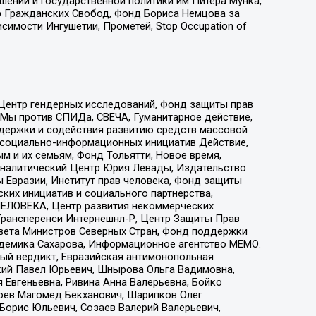
ошений и государственной политики им Питера Мунка,
 Гражданских Свобод, Фонд Бориса Немцова за
имости Ингушетии, Прометей, Stop Occupation of
 Центр гендерных исследований, Фонд защиты прав
 Мы против СПИДа, СВЕЧА, Гуманитарное действие,
ддержки и содействия развитию средств массовой
р социально-информационных инициатив Действие,
 и их семьям, Фонд Тольятти, Новое время,
, Аналитический Центр Юрия Левады, Издательство
 Евразии, Институт прав человека, Фонд защиты
ких инициатив и социального партнерства,
ЕЛОВЕКА, Центр развития некоммерческих
 Трансперенси Интернешнл-Р, Центр Защиты Прав
овета Министров Северных Стран, Фонд поддержки
адемика Сахарова, Информационное агентство МЕМО.
ый вердикт, Евразийская антимонопольная
кий Павел Юрьевич, Шнырова Ольга Вадимовна,
 Евгеньевна, Ривина Анна Валерьевна, Бойко
хоев Магомед Бекханович, Шарипков Олег
Борис Юльевич, Созаев Валерий Валерьевич,