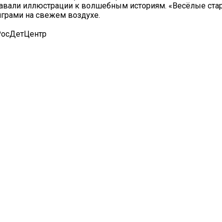
авали иллюстрации к волшебным историям. «Весёлые стар
грами на свежем воздухе.
РосДетЦентр