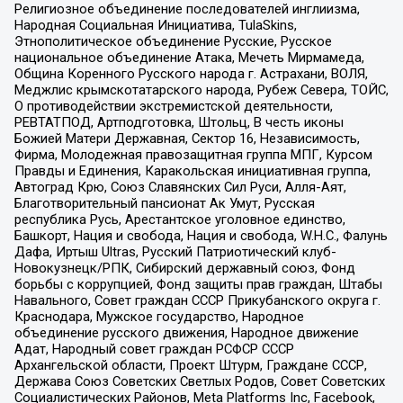
Религиозное объединение последователей инглиизма,
Народная Социальная Инициатива, TulaSkins,
Этнополитическое объединение Русские, Русское
национальное объединение Атака, Мечеть Мирмамеда,
Община Коренного Русского народа г. Астрахани, ВОЛЯ,
Меджлис крымскотатарского народа, Рубеж Севера, ТОЙС,
О противодействии экстремистской деятельности,
РЕВТАТПОД, Артподготовка, Штольц, В честь иконы
Божией Матери Державная, Сектор 16, Независимость,
Фирма, Молодежная правозащитная группа МПГ, Курсом
Правды и Единения, Каракольская инициативная группа,
Автоград Крю, Союз Славянских Сил Руси, Алля-Аят,
Благотворительный пансионат Ак Умут, Русская
республика Русь, Арестантское уголовное единство,
Башкорт, Нация и свобода, Нация и свобода, W.H.С., Фалунь
Дафа, Иртыш Ultras, Русский Патриотический клуб-
Новокузнецк/РПК, Сибирский державный союз, Фонд
борьбы с коррупцией, Фонд защиты прав граждан, Штабы
Навального, Совет граждан СССР Прикубанского округа г.
Краснодара, Мужское государство, Народное
объединение русского движения, Народное движение
Адат, Народный совет граждан РСФСР СССР
Архангельской области, Проект Штурм, Граждане СССР,
Держава Союз Советских Светлых Родов, Совет Советских
Социалистических Районов, Meta Platforms Inc, Facebook,