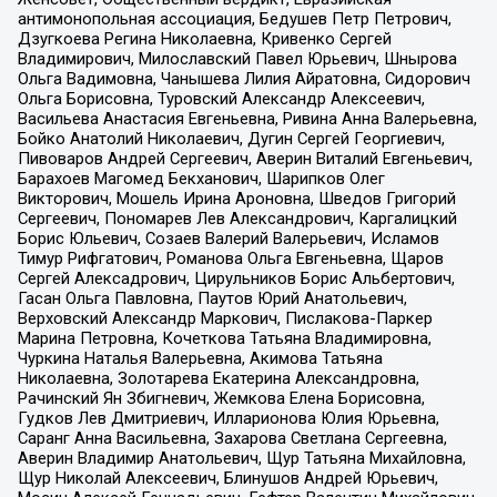
антимонопольная ассоциация, Бедушев Петр Петрович,
Дзугкоева Регина Николаевна, Кривенко Сергей
Владимирович, Милославский Павел Юрьевич, Шнырова
Ольга Вадимовна, Чанышева Лилия Айратовна, Сидорович
Ольга Борисовна, Туровский Александр Алексеевич,
Васильева Анастасия Евгеньевна, Ривина Анна Валерьевна,
Бойко Анатолий Николаевич, Дугин Сергей Георгиевич,
Пивоваров Андрей Сергеевич, Аверин Виталий Евгеньевич,
Барахоев Магомед Бекханович, Шарипков Олег
Викторович, Мошель Ирина Ароновна, Шведов Григорий
Сергеевич, Пономарев Лев Александрович, Каргалицкий
Борис Юльевич, Созаев Валерий Валерьевич, Исламов
Тимур Рифгатович, Романова Ольга Евгеньевна, Щаров
Сергей Алексадрович, Цирульников Борис Альбертович,
Гасан Ольга Павловна, Паутов Юрий Анатольевич,
Верховский Александр Маркович, Пислакова-Паркер
Марина Петровна, Кочеткова Татьяна Владимировна,
Чуркина Наталья Валерьевна, Акимова Татьяна
Николаевна, Золотарева Екатерина Александровна,
Рачинский Ян Збигневич, Жемкова Елена Борисовна,
Гудков Лев Дмитриевич, Илларионова Юлия Юрьевна,
Саранг Анна Васильевна, Захарова Светлана Сергеевна,
Аверин Владимир Анатольевич, Щур Татьяна Михайловна,
Щур Николай Алексеевич, Блинушов Андрей Юрьевич,