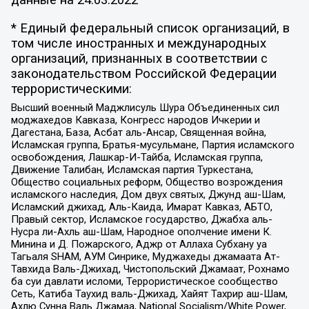
данные на
24.03.2022
* Единый федеральный список организаций, в
том числе иностранных и международных
организаций, признанных в соответствии с
законодательством Российской Федерации
террористическими:
Высший военный Маджлисуль Шура Объединенных сил
моджахедов Кавказа, Конгресс народов Ичкерии и
Дагестана, База, Асбат аль-Ансар, Священная война,
Исламская группа, Братья-мусульмане, Партия исламского
освобождения, Лашкар-И-Тайба, Исламская группа,
Движение Талибан, Исламская партия Туркестана,
Общество социальных реформ, Общество возрождения
исламского наследия, Дом двух святых, Джунд аш-Шам,
Исламский джихад, Аль-Каида, Имарат Кавказ, АБТО,
Правый сектор, Исламское государство, Джабха аль-
Нусра ли-Ахль аш-Шам, Народное ополчение имени К.
Минина и Д. Пожарского, Аджр от Аллаха Субхану уа
Тагьаля SHAM, АУМ Синрике, Муджахеды джамаата Ат-
Тавхида Валь-Джихад, Чистопольский Джамаат, Рохнамо
ба суи давлати исломи, Террористическое сообщество
Сеть, Катиба Таухид валь-Джихад, Хайят Тахрир аш-Шам,
Ахлю Сунна Валь Джамаа, National Socialism/White Power,