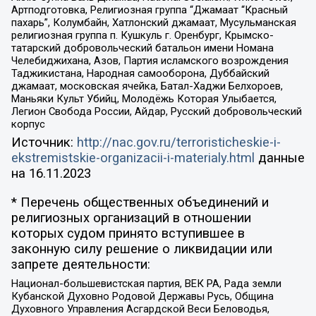
Артподготовка, Религиозная группа “Джамаат “Красный
пахарь”, Колумбайн, Хатлонский джамаат, Мусульманская
религиозная группа п. Кушкуль г. Оренбург, Крымско-
татарский добровольческий батальон имени Номана
Челебиджихана, Азов, Партия исламского возрождения
Таджикистана, Народная самооборона, Дуббайский
джамаат, московская ячейка, Батал-Хаджи Белхороев,
Маньяки Культ Убийц, Молодёжь Которая Улыбается,
Легион Свобода России, Айдар, Русский добровольческий
корпус
Источник:
http://nac.gov.ru/terroristicheskie-i-
ekstremistskie-organizacii-i-materialy.html
данные
на
16.11.2023
* Перечень общественных объединений и
религиозных организаций в отношении
которых судом принято вступившее в
законную силу решение о ликвидации или
запрете деятельности:
Национал-большевистская партия, ВЕК РА, Рада земли
Кубанской Духовно Родовой Державы Русь, Община
Духовного Управления Асгардской Веси Беловодья,