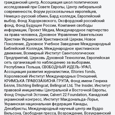
гражданский центр, Ассоциация школ политических
исследований при Совете Европы, Центр либеральной
современности, Форум русскоязычных европейцев,
Немецко-русский обмен, Бард колледж, Европейский
выбор, Фонд Ходорковского, Оксфордский российский
фонд, Фонд Будущее России, Компания свободы
информации, Проект Медиа, Международное партнерство
за права человека, Духовное Управление Евангельских
Христиан Украинской Христианской Церкви, Новое
Поколение, Духовное Учебное Заведение Международный
Библейский Колледж, Международное христианское
движение, Всемирный Институт Саентологических
Предприятий, Церковь Духовной Технологии, Европейская
сеть организаций по наблюдению за выборами,
Республика Польша, СВОБОДНЫЙ ИДЕЛЬ-УРАЛ,
Ассоциация развития журналистики, IStories fonds,
Королевский Институт Международных Отношений,
КРИМСЬКА ПРАВОЗАХИСНА ГРУПА, Фонд имени Генриха
Бёлля, Stichting Bellingcat, Bellingcat Ltd, The Insider, Институт
правовой инициативы Центральной и Восточной Европы,
Фонд Открытой Эстонии, Calvert 22 Foundation, Канадский
украинский конгресс, Институт Макдональда-Лорье,
Украинская национальная федерация Канады,
Декабристы, Международный научный центр им Вудро
Вильсона, Свободная пресса, Возрождение, Всеукраинский