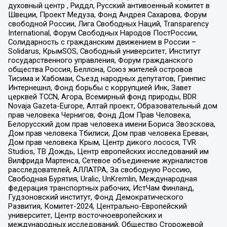
духовный центр , Риддл, Русский антивоенный комитет в
Швеции, Проект Медуза, Фонд Андрея Сахарова, Форум
свободной России, Лига Свободных Наций, Transparеncy
International, Форум Свободных Народов ПостРоссии,
Солидарность с гражданским движением в России –
Solidarus, КрымSOS, Свободный университет, Институт
государственного управления, Форум гражданского
общества Россия, Беллона, Союз жителей островов
Тисима и Хабомаи, Съезд народных депутатов, Гринпис
Интернешнл, Фонд борьбы с коррупцией Инк, Завет
церквей TCCN, Агора, Всемирный фонд природы, BDR
Novaja Gazeta-Europe, Алтай проект, Образовательный дом
прав человека Чернигов, Фонд Дом Прав Человека,
Белорусский дом прав человека имени Бориса Звозскова,
Дом прав человека Тбилиси, Дом прав человека Ереван,
Дом прав человека Крым, Центр дикого лосося, TVR
Studios, ТВ Дождь, Центр европейских исследований им
Вилфрида Мартенса, Сетевое объединение журналистов
расследователей, АЛЛАТРА, За свободную Россию,
Свободная Бурятия, Uralic, UnKremlin, Международная
федерация транспортных рабочих, ИстЧам Финланд,
Гудзоновский институт, Фонд Демократического
Развития, Комитет-2024, Центрально-Европейский
университет, Центр восточноевропейских и
международных исследований, Общество Сторожевой