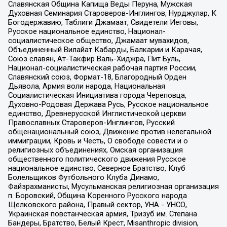
Славянская Община Капища Веды Перуна, Мужская
Духовная Семинария Староверов-Инглингов, Нурджулар, К
Богодержавию, Таблиги Джамаат, Свидетели Иеговы,
Русское национальное единство, Национал-
социалистическое общество, Джамаат мувахидов,
Объединенный Вилайат Кабарды, Балкарии и Карачая,
Союз славян, Ат-Такфир Валь-Хиджра, Пит Буль,
Национал-социалистическая рабочая партия России,
Славянский союз, Формат-18, Благородный Орден
Дьявола, Армия воли народа, Национальная
Социалистическая Инициатива города Череповца,
Духовно-Родовая Держава Русь, Русское национальное
единство, Древнерусской Инглистической церкви
Православных Староверов-Инглингов, Русский
общенациональный союз, Движение против нелегальной
иммиграции, Кровь и Честь, О свободе совести и о
религиозных объединениях, Омская организация
общественного политического движения Русское
национальное единство, Северное Братство, Клуб
Болельщиков Футбольного Клуба Динамо,
Файзрахманисты, Мусульманская религиозная организация
п. Боровский, Община Коренного Русского народа
Щелковского района, Правый сектор, УНА - УНСО,
Украинская повстанческая армия, Тризуб им. Степана
Бандеры, Братство, Белый Крест, Misanthropic division,