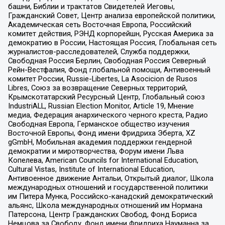
башни, Библии и трактатов Свидетелей Иеговы,
Гражданский Совет, Центр анализа европейской политики,
Академическая сеть Восточная Европа, Российский
комитет действия, РЭНД корпорейшн, Русская Америка за
демократию в России, Настоящая Россия, Глобальная сеть
журналистов-расследователей, Служба поддержки,
Свободная Россия Берлин, Свободная Россия Северный
Рейн-Вестфалия, Фонд глобальной помощи, Антивоенный
комитет России, Russie-Libertes, La Asocicion de Rusos
Libres, Союз за возвращение Северных территорий,
Крымскотатарский Ресурсный Центр, Глобальный союз
IndustriALL, Russian Election Monitor, Article 19, Мнение
медиа, Федерация анархического черного креста, Радио
Свободная Европа, Германское общество изучения
Восточной Европы, Фонд имени Фридриха Эберта, XZ
gGmbH, Мобильная академия поддержки гендерной
демократии и миротворчества, Форум имени Льва
Копелева, American Councils for International Education,
Cultural Vistas, Institute of International Education,
Антивоенное движение Антальи, Открытый диалог, Школа
международных отношений и государственной политики
им Питера Мунка, Российско-канадский демократический
альянс, Школа международных отношений им Нормана
Патерсона, Центр Гражданских Свобод, Фонд Бориса
Немцова за Свободу, Фонд имени Фридриха Науманна за