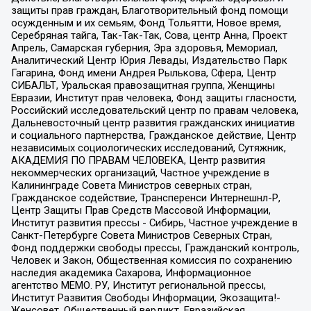
защиты прав граждан, Благотворительный фонд помощи
осужденным и их семьям, Фонд Тольятти, Новое время,
Серебряная тайга, Так-Так-Так, Сова, центр Анна, Проект
Апрель, Самарская губерния, Эра здоровья, Мемориал,
Аналитический Центр Юрия Левады, Издательство Парк
Гагарина, Фонд имени Андрея Рылькова, Сфера, Центр
СИБАЛЬТ, Уральская правозащитная группа, Женщины
Евразии, Институт прав человека, Фонд защиты гласности,
Российский исследовательский центр по правам человека,
Дальневосточный центр развития гражданских инициатив
и социального партнерства, Гражданское действие, Центр
независимых социологических исследований, Сутяжник,
АКАДЕМИЯ ПО ПРАВАМ ЧЕЛОВЕКА, Центр развития
некоммерческих организаций, Частное учреждение в
Калининграде Совета Министров северных стран,
Гражданское содействие, Трансперенси Интернешнл-Р,
Центр Защиты Прав Средств Массовой Информации,
Институт развития прессы - Сибирь, Частное учреждение в
Санкт-Петербурге Совета Министров Северных Стран,
Фонд поддержки свободы прессы, Гражданский контроль,
Человек и Закон, Общественная комиссия по сохранению
наследия академика Сахарова, Информационное
агентство МЕМО. РУ, Институт региональной прессы,
Институт Развития Свободы Информации, Экозащита!-
Женсовет, Общественный вердикт, Евразийская