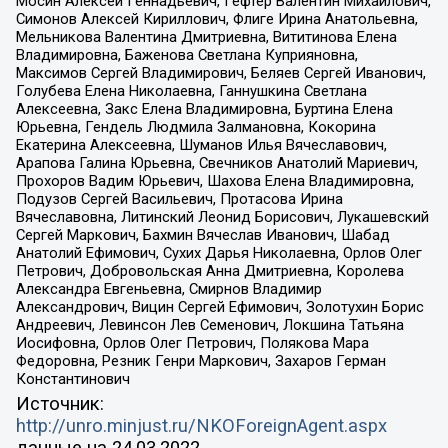
Мосин Алексей Геннадьевич, Гефтер Валентин Михайлович,
Симонов Алексей Кириллович, Флиге Ирина Анатольевна,
Мельникова Валентина Дмитриевна, Вититинова Елена
Владимировна, Баженова Светлана Куприяновна,
Максимов Сергей Владимирович, Беляев Сергей Иванович,
Голубева Елена Николаевна, Ганнушкина Светлана
Алексеевна, Закс Елена Владимировна, Буртина Елена
Юрьевна, Гендель Людмила Залмановна, Кокорина
Екатерина Алексеевна, Шуманов Илья Вячеславович,
Арапова Галина Юрьевна, Свечников Анатолий Мариевич,
Прохоров Вадим Юрьевич, Шахова Елена Владимировна,
Подузов Сергей Васильевич, Протасова Ирина
Вячеславовна, Литинский Леонид Борисович, Лукашевский
Сергей Маркович, Бахмин Вячеслав Иванович, Шабад
Анатолий Ефимович, Сухих Дарья Николаевна, Орлов Олег
Петрович, Добровольская Анна Дмитриевна, Королева
Александра Евгеньевна, Смирнов Владимир
Александрович, Вицин Сергей Ефимович, Золотухин Борис
Андреевич, Левинсон Лев Семенович, Локшина Татьяна
Иосифовна, Орлов Олег Петрович, Полякова Мара
Федоровна, Резник Генри Маркович, Захаров Герман
Константинович
Источник:
http://unro.minjust.ru/NKOForeignAgent.aspx