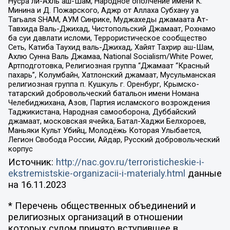
Нусра ли-Ахль аш-Шам, Народное ополчение имени К.
Минина и Д. Пожарского, Аджр от Аллаха Субхану уа
Тагьаля SHAM, АУМ Синрике, Муджахеды джамаата Ат-
Тавхида Валь-Джихад, Чистопольский Джамаат, Рохнамо
ба суи давлати исломи, Террористическое сообщество
Сеть, Катиба Таухид валь-Джихад, Хайят Тахрир аш-Шам,
Ахлю Сунна Валь Джамаа, National Socialism/White Power,
Артподготовка, Религиозная группа “Джамаат “Красный
пахарь”, Колумбайн, Хатлонский джамаат, Мусульманская
религиозная группа п. Кушкуль г. Оренбург, Крымско-
татарский добровольческий батальон имени Номана
Челебиджихана, Азов, Партия исламского возрождения
Таджикистана, Народная самооборона, Дуббайский
джамаат, московская ячейка, Батал-Хаджи Белхороев,
Маньяки Культ Убийц, Молодёжь Которая Улыбается,
Легион Свобода России, Айдар, Русский добровольческий
корпус
Источник:
http://nac.gov.ru/terroristicheskie-i-
ekstremistskie-organizacii-i-materialy.html
данные
на
16.11.2023
* Перечень общественных объединений и
религиозных организаций в отношении
которых судом принято вступившее в