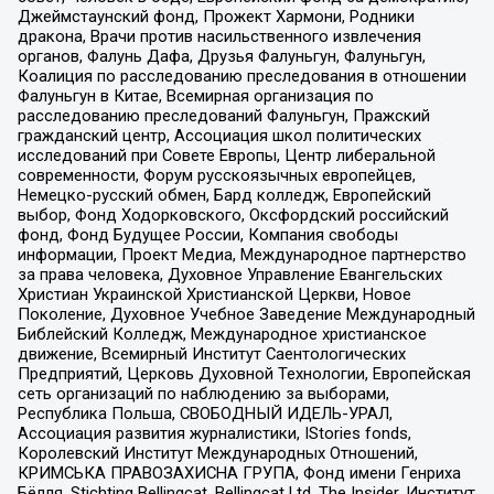
Джеймстаунский фонд, Прожект Хармони, Родники
дракона, Врачи против насильственного извлечения
органов, Фалунь Дафа, Друзья Фалуньгун, Фалуньгун,
Коалиция по расследованию преследования в отношении
Фалуньгун в Китае, Всемирная организация по
расследованию преследований Фалуньгун, Пражский
гражданский центр, Ассоциация школ политических
исследований при Совете Европы, Центр либеральной
современности, Форум русскоязычных европейцев,
Немецко-русский обмен, Бард колледж, Европейский
выбор, Фонд Ходорковского, Оксфордский российский
фонд, Фонд Будущее России, Компания свободы
информации, Проект Медиа, Международное партнерство
за права человека, Духовное Управление Евангельских
Христиан Украинской Христианской Церкви, Новое
Поколение, Духовное Учебное Заведение Международный
Библейский Колледж, Международное христианское
движение, Всемирный Институт Саентологических
Предприятий, Церковь Духовной Технологии, Европейская
сеть организаций по наблюдению за выборами,
Республика Польша, СВОБОДНЫЙ ИДЕЛЬ-УРАЛ,
Ассоциация развития журналистики, IStories fonds,
Королевский Институт Международных Отношений,
КРИМСЬКА ПРАВОЗАХИСНА ГРУПА, Фонд имени Генриха
Бёлля, Stichting Bellingcat, Bellingcat Ltd, The Insider, Институт