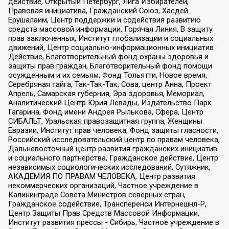
действие, Открытый Петербург, Лига Избирателей,
Правовая инициатива, Гражданский Союз, Хасдей
Ерушалаим, Центр поддержки и содействия развитию
средств массовой информации, Горячая Линия, В защиту
прав заключенных, Институт глобализации и социальных
движений, Центр социально-информационных инициатив
Действие, Благотворительный фонд охраны здоровья и
защиты прав граждан, Благотворительный фонд помощи
осужденным и их семьям, Фонд Тольятти, Новое время,
Серебряная тайга, Так-Так-Так, Сова, центр Анна, Проект
Апрель, Самарская губерния, Эра здоровья, Мемориал,
Аналитический Центр Юрия Левады, Издательство Парк
Гагарина, Фонд имени Андрея Рылькова, Сфера, Центр
СИБАЛЬТ, Уральская правозащитная группа, Женщины
Евразии, Институт прав человека, Фонд защиты гласности,
Российский исследовательский центр по правам человека,
Дальневосточный центр развития гражданских инициатив
и социального партнерства, Гражданское действие, Центр
независимых социологических исследований, Сутяжник,
АКАДЕМИЯ ПО ПРАВАМ ЧЕЛОВЕКА, Центр развития
некоммерческих организаций, Частное учреждение в
Калининграде Совета Министров северных стран,
Гражданское содействие, Трансперенси Интернешнл-Р,
Центр Защиты Прав Средств Массовой Информации,
Институт развития прессы - Сибирь, Частное учреждение в