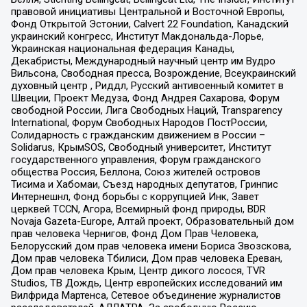
правовой инициативы Центральной и Восточной Европы,
Фонд Открытой Эстонии, Calvert 22 Foundation, Канадский
украинский конгресс, Институт Макдональда-Лорье,
Украинская национальная федерация Канады,
Декабристы, Международный научный центр им Вудро
Вильсона, Свободная пресса, Возрождение, Всеукраинский
духовный центр , Риддл, Русский антивоенный комитет в
Швеции, Проект Медуза, Фонд Андрея Сахарова, Форум
свободной России, Лига Свободных Наций, Transparеncy
International, Форум Свободных Народов ПостРоссии,
Солидарность с гражданским движением в России –
Solidarus, КрымSOS, Свободный университет, Институт
государственного управления, Форум гражданского
общества Россия, Беллона, Союз жителей островов
Тисима и Хабомаи, Съезд народных депутатов, Гринпис
Интернешнл, Фонд борьбы с коррупцией Инк, Завет
церквей TCCN, Агора, Всемирный фонд природы, BDR
Novaja Gazeta-Europe, Алтай проект, Образовательный дом
прав человека Чернигов, Фонд Дом Прав Человека,
Белорусский дом прав человека имени Бориса Звозскова,
Дом прав человека Тбилиси, Дом прав человека Ереван,
Дом прав человека Крым, Центр дикого лосося, TVR
Studios, ТВ Дождь, Центр европейских исследований им
Вилфрида Мартенса, Сетевое объединение журналистов