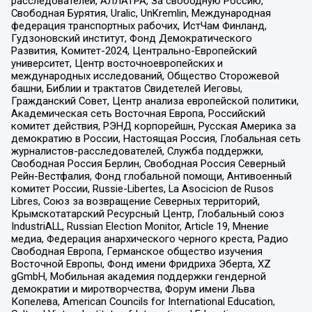
расследователей, АЛЛАТРА, За свободную Россию,
Свободная Бурятия, Uralic, UnKremlin, Международная
федерация транспортных рабочих, ИстЧам Финланд,
Гудзоновский институт, Фонд Демократического
Развития, Комитет-2024, Центрально-Европейский
университет, Центр восточноевропейских и
международных исследований, Общество Сторожевой
башни, Библии и трактатов Свидетелей Иеговы,
Гражданский Совет, Центр анализа европейской политики,
Академическая сеть Восточная Европа, Российский
комитет действия, РЭНД корпорейшн, Русская Америка за
демократию в России, Настоящая Россия, Глобальная сеть
журналистов-расследователей, Служба поддержки,
Свободная Россия Берлин, Свободная Россия Северный
Рейн-Вестфалия, Фонд глобальной помощи, Антивоенный
комитет России, Russie-Libertes, La Asocicion de Rusos
Libres, Союз за возвращение Северных территорий,
Крымскотатарский Ресурсный Центр, Глобальный союз
IndustriALL, Russian Election Monitor, Article 19, Мнение
медиа, Федерация анархического черного креста, Радио
Свободная Европа, Германское общество изучения
Восточной Европы, Фонд имени Фридриха Эберта, XZ
gGmbH, Мобильная академия поддержки гендерной
демократии и миротворчества, Форум имени Льва
Копелева, American Councils for International Education,