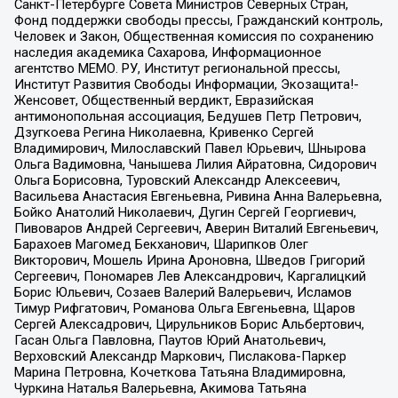
Санкт-Петербурге Совета Министров Северных Стран,
Фонд поддержки свободы прессы, Гражданский контроль,
Человек и Закон, Общественная комиссия по сохранению
наследия академика Сахарова, Информационное
агентство МЕМО. РУ, Институт региональной прессы,
Институт Развития Свободы Информации, Экозащита!-
Женсовет, Общественный вердикт, Евразийская
антимонопольная ассоциация, Бедушев Петр Петрович,
Дзугкоева Регина Николаевна, Кривенко Сергей
Владимирович, Милославский Павел Юрьевич, Шнырова
Ольга Вадимовна, Чанышева Лилия Айратовна, Сидорович
Ольга Борисовна, Туровский Александр Алексеевич,
Васильева Анастасия Евгеньевна, Ривина Анна Валерьевна,
Бойко Анатолий Николаевич, Дугин Сергей Георгиевич,
Пивоваров Андрей Сергеевич, Аверин Виталий Евгеньевич,
Барахоев Магомед Бекханович, Шарипков Олег
Викторович, Мошель Ирина Ароновна, Шведов Григорий
Сергеевич, Пономарев Лев Александрович, Каргалицкий
Борис Юльевич, Созаев Валерий Валерьевич, Исламов
Тимур Рифгатович, Романова Ольга Евгеньевна, Щаров
Сергей Алексадрович, Цирульников Борис Альбертович,
Гасан Ольга Павловна, Паутов Юрий Анатольевич,
Верховский Александр Маркович, Пислакова-Паркер
Марина Петровна, Кочеткова Татьяна Владимировна,
Чуркина Наталья Валерьевна, Акимова Татьяна