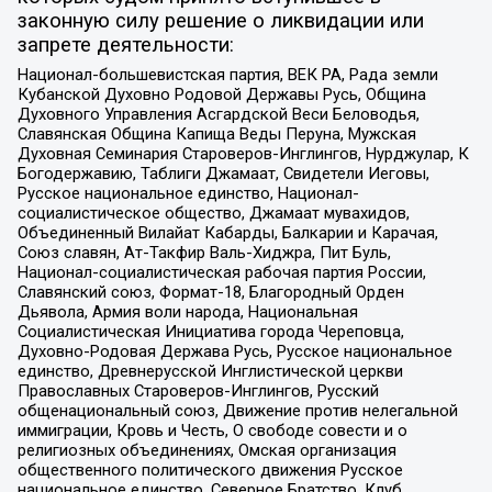
законную силу решение о ликвидации или
запрете деятельности:
Национал-большевистская партия, ВЕК РА, Рада земли
Кубанской Духовно Родовой Державы Русь, Община
Духовного Управления Асгардской Веси Беловодья,
Славянская Община Капища Веды Перуна, Мужская
Духовная Семинария Староверов-Инглингов, Нурджулар, К
Богодержавию, Таблиги Джамаат, Свидетели Иеговы,
Русское национальное единство, Национал-
социалистическое общество, Джамаат мувахидов,
Объединенный Вилайат Кабарды, Балкарии и Карачая,
Союз славян, Ат-Такфир Валь-Хиджра, Пит Буль,
Национал-социалистическая рабочая партия России,
Славянский союз, Формат-18, Благородный Орден
Дьявола, Армия воли народа, Национальная
Социалистическая Инициатива города Череповца,
Духовно-Родовая Держава Русь, Русское национальное
единство, Древнерусской Инглистической церкви
Православных Староверов-Инглингов, Русский
общенациональный союз, Движение против нелегальной
иммиграции, Кровь и Честь, О свободе совести и о
религиозных объединениях, Омская организация
общественного политического движения Русское
национальное единство, Северное Братство, Клуб