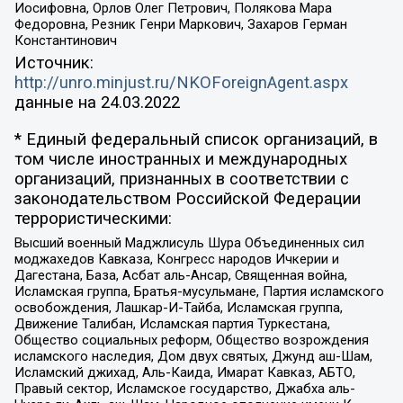
Иосифовна, Орлов Олег Петрович, Полякова Мара
Федоровна, Резник Генри Маркович, Захаров Герман
Константинович
Источник:
http://unro.minjust.ru/NKOForeignAgent.aspx
данные на
24.03.2022
* Единый федеральный список организаций, в
том числе иностранных и международных
организаций, признанных в соответствии с
законодательством Российской Федерации
террористическими:
Высший военный Маджлисуль Шура Объединенных сил
моджахедов Кавказа, Конгресс народов Ичкерии и
Дагестана, База, Асбат аль-Ансар, Священная война,
Исламская группа, Братья-мусульмане, Партия исламского
освобождения, Лашкар-И-Тайба, Исламская группа,
Движение Талибан, Исламская партия Туркестана,
Общество социальных реформ, Общество возрождения
исламского наследия, Дом двух святых, Джунд аш-Шам,
Исламский джихад, Аль-Каида, Имарат Кавказ, АБТО,
Правый сектор, Исламское государство, Джабха аль-