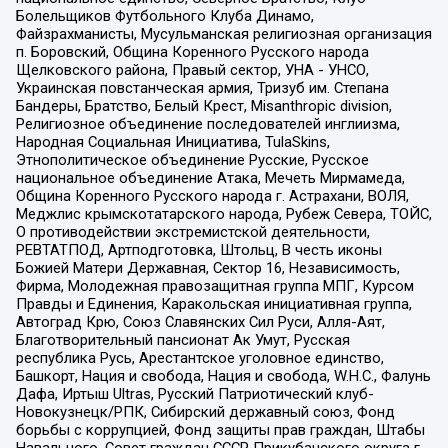
Болельщиков Футбольного Клуба Динамо,
Файзрахманисты, Мусульманская религиозная организация
п. Боровский, Община Коренного Русского народа
Щелковского района, Правый сектор, УНА - УНСО,
Украинская повстанческая армия, Тризуб им. Степана
Бандеры, Братство, Белый Крест, Misanthropic division,
Религиозное объединение последователей инглиизма,
Народная Социальная Инициатива, TulaSkins,
Этнополитическое объединение Русские, Русское
национальное объединение Атака, Мечеть Мирмамеда,
Община Коренного Русского народа г. Астрахани, ВОЛЯ,
Меджлис крымскотатарского народа, Рубеж Севера, ТОЙС,
О противодействии экстремистской деятельности,
РЕВТАТПОД, Артподготовка, Штольц, В честь иконы
Божией Матери Державная, Сектор 16, Независимость,
Фирма, Молодежная правозащитная группа МПГ, Курсом
Правды и Единения, Каракольская инициативная группа,
Автоград Крю, Союз Славянских Сил Руси, Алля-Аят,
Благотворительный пансионат Ак Умут, Русская
республика Русь, Арестантское уголовное единство,
Башкорт, Нация и свобода, Нация и свобода, W.H.С., Фалунь
Дафа, Иртыш Ultras, Русский Патриотический клуб-
Новокузнецк/РПК, Сибирский державный союз, Фонд
борьбы с коррупцией, Фонд защиты прав граждан, Штабы
Навального, Совет граждан СССР Прикубанского округа г.