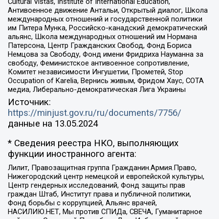
Cultural Vistas, Institute of International Education,
Антивоенное движение Антальи, Открытый диалог, Школа
международных отношений и государственной политики
им Питера Мунка, Российско-канадский демократический
альянс, Школа международных отношений им Нормана
Патерсона, Центр Гражданских Свобод, Фонд Бориса
Немцова за Свободу, Фонд имени Фридриха Науманна за
свободу, Феминистское антивоенное сопротивление,
Комитет независимости Ингушетии, Прометей, Stop
Occupation of Karelia, Вернись живым, Фридом Хаус, СОТА
медиа, Либерально-демократическая Лига Украины
Источник:
https://minjust.gov.ru/ru/documents/7756/
данные на
13.05.2024
* Сведения реестра НКО, выполняющих
функции иностранного агента:
Лилит, Правозащитная группа Гражданин.Армия.Право,
Нижегородский центр немецкой и европейской культуры,
Центр гендерных исследований, Фонд защиты прав
граждан Штаб, Институт права и публичной политики,
Фонд борьбы с коррупцией, Альянс врачей,
НАСИЛИЮ.НЕТ, Мы против СПИДа, СВЕЧА, Гуманитарное