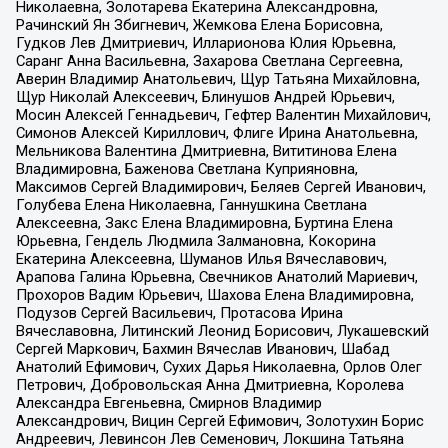
Николаевна, Золотарева Екатерина Александровна,
Рачинский Ян Збигневич, Жемкова Елена Борисовна,
Гудков Лев Дмитриевич, Илларионова Юлия Юрьевна,
Саранг Анна Васильевна, Захарова Светлана Сергеевна,
Аверин Владимир Анатольевич, Щур Татьяна Михайловна,
Щур Николай Алексеевич, Блинушов Андрей Юрьевич,
Мосин Алексей Геннадьевич, Гефтер Валентин Михайлович,
Симонов Алексей Кириллович, Флиге Ирина Анатольевна,
Мельникова Валентина Дмитриевна, Вититинова Елена
Владимировна, Баженова Светлана Куприяновна,
Максимов Сергей Владимирович, Беляев Сергей Иванович,
Голубева Елена Николаевна, Ганнушкина Светлана
Алексеевна, Закс Елена Владимировна, Буртина Елена
Юрьевна, Гендель Людмила Залмановна, Кокорина
Екатерина Алексеевна, Шуманов Илья Вячеславович,
Арапова Галина Юрьевна, Свечников Анатолий Мариевич,
Прохоров Вадим Юрьевич, Шахова Елена Владимировна,
Подузов Сергей Васильевич, Протасова Ирина
Вячеславовна, Литинский Леонид Борисович, Лукашевский
Сергей Маркович, Бахмин Вячеслав Иванович, Шабад
Анатолий Ефимович, Сухих Дарья Николаевна, Орлов Олег
Петрович, Добровольская Анна Дмитриевна, Королева
Александра Евгеньевна, Смирнов Владимир
Александрович, Вицин Сергей Ефимович, Золотухин Борис
Андреевич, Левинсон Лев Семенович, Локшина Татьяна