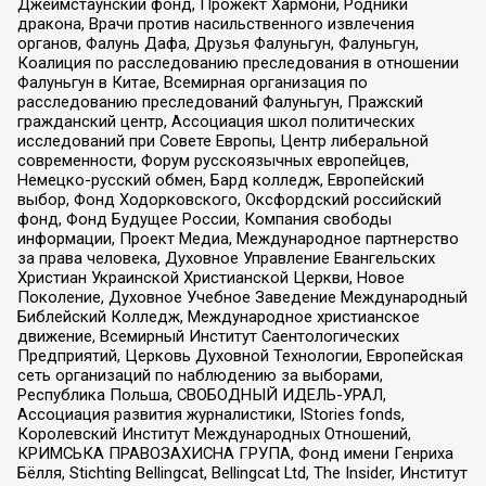
Джеймстаунский фонд, Прожект Хармони, Родники
дракона, Врачи против насильственного извлечения
органов, Фалунь Дафа, Друзья Фалуньгун, Фалуньгун,
Коалиция по расследованию преследования в отношении
Фалуньгун в Китае, Всемирная организация по
расследованию преследований Фалуньгун, Пражский
гражданский центр, Ассоциация школ политических
исследований при Совете Европы, Центр либеральной
современности, Форум русскоязычных европейцев,
Немецко-русский обмен, Бард колледж, Европейский
выбор, Фонд Ходорковского, Оксфордский российский
фонд, Фонд Будущее России, Компания свободы
информации, Проект Медиа, Международное партнерство
за права человека, Духовное Управление Евангельских
Христиан Украинской Христианской Церкви, Новое
Поколение, Духовное Учебное Заведение Международный
Библейский Колледж, Международное христианское
движение, Всемирный Институт Саентологических
Предприятий, Церковь Духовной Технологии, Европейская
сеть организаций по наблюдению за выборами,
Республика Польша, СВОБОДНЫЙ ИДЕЛЬ-УРАЛ,
Ассоциация развития журналистики, IStories fonds,
Королевский Институт Международных Отношений,
КРИМСЬКА ПРАВОЗАХИСНА ГРУПА, Фонд имени Генриха
Бёлля, Stichting Bellingcat, Bellingcat Ltd, The Insider, Институт