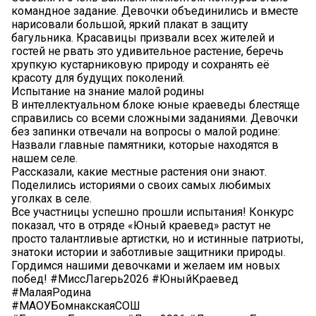
командное задание. Девочки объединились и вместе
нарисовали большой, яркий плакат в защиту
багульника. Красавицы призвали всех жителей и
гостей не рвать это удивительное растение, беречь
хрупкую кустарниковую природу и сохранять её
красоту для будущих поколений.
Испытание на знание малой родины
В интеллектуальном блоке юные краеведы блестяще
справились со всеми сложными заданиями. Девочки
без запинки отвечали на вопросы о малой родине:
️Назвали главные памятники, которые находятся в
нашем селе.
️Рассказали, какие местные растения они знают.
️Поделились историями о своих самых любимых
уголках в селе.
Все участницы успешно прошли испытания! Конкурс
показал, что в отряде «Юный краевед» растут не
просто талантливые артистки, но и истинные патриоты,
знатоки истории и заботливые защитники природы.
Гордимся нашими девочками и желаем им новых
побед! #МиссЛагерь2026 #ЮныйКраевед
#МалаяРодина
#МАОУБомнакскаяСОШ