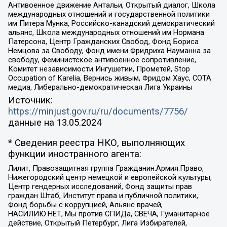
Антивоенное движение Антальи, Открытый диалог, Школа
международных отношений и государственной политики
им Питера Мунка, Российско-канадский демократический
альянс, Школа международных отношений им Нормана
Патерсона, Центр Гражданских Свобод, Фонд Бориса
Немцова за Свободу, Фонд имени Фридриха Науманна за
свободу, Феминистское антивоенное сопротивление,
Комитет независимости Ингушетии, Прометей, Stop
Occupation of Karelia, Вернись живым, Фридом Хаус, СОТА
медиа, Либерально-демократическая Лига Украины
Источник:
https://minjust.gov.ru/ru/documents/7756/
данные на
13.05.2024
* Сведения реестра НКО, выполняющих
функции иностранного агента:
Лилит, Правозащитная группа Гражданин.Армия.Право,
Нижегородский центр немецкой и европейской культуры,
Центр гендерных исследований, Фонд защиты прав
граждан Штаб, Институт права и публичной политики,
Фонд борьбы с коррупцией, Альянс врачей,
НАСИЛИЮ.НЕТ, Мы против СПИДа, СВЕЧА, Гуманитарное
действие, Открытый Петербург, Лига Избирателей,