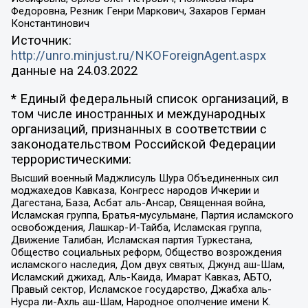
Федоровна, Резник Генри Маркович, Захаров Герман
Константинович
Источник:
http://unro.minjust.ru/NKOForeignAgent.aspx
данные на
24.03.2022
* Единый федеральный список организаций, в
том числе иностранных и международных
организаций, признанных в соответствии с
законодательством Российской Федерации
террористическими:
Высший военный Маджлисуль Шура Объединенных сил
моджахедов Кавказа, Конгресс народов Ичкерии и
Дагестана, База, Асбат аль-Ансар, Священная война,
Исламская группа, Братья-мусульмане, Партия исламского
освобождения, Лашкар-И-Тайба, Исламская группа,
Движение Талибан, Исламская партия Туркестана,
Общество социальных реформ, Общество возрождения
исламского наследия, Дом двух святых, Джунд аш-Шам,
Исламский джихад, Аль-Каида, Имарат Кавказ, АБТО,
Правый сектор, Исламское государство, Джабха аль-
Нусра ли-Ахль аш-Шам, Народное ополчение имени К.