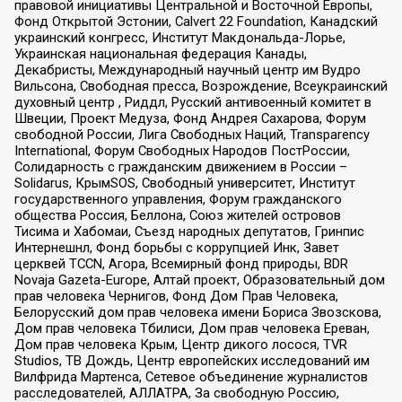
правовой инициативы Центральной и Восточной Европы,
Фонд Открытой Эстонии, Calvert 22 Foundation, Канадский
украинский конгресс, Институт Макдональда-Лорье,
Украинская национальная федерация Канады,
Декабристы, Международный научный центр им Вудро
Вильсона, Свободная пресса, Возрождение, Всеукраинский
духовный центр , Риддл, Русский антивоенный комитет в
Швеции, Проект Медуза, Фонд Андрея Сахарова, Форум
свободной России, Лига Свободных Наций, Transparеncy
International, Форум Свободных Народов ПостРоссии,
Солидарность с гражданским движением в России –
Solidarus, КрымSOS, Свободный университет, Институт
государственного управления, Форум гражданского
общества Россия, Беллона, Союз жителей островов
Тисима и Хабомаи, Съезд народных депутатов, Гринпис
Интернешнл, Фонд борьбы с коррупцией Инк, Завет
церквей TCCN, Агора, Всемирный фонд природы, BDR
Novaja Gazeta-Europe, Алтай проект, Образовательный дом
прав человека Чернигов, Фонд Дом Прав Человека,
Белорусский дом прав человека имени Бориса Звозскова,
Дом прав человека Тбилиси, Дом прав человека Ереван,
Дом прав человека Крым, Центр дикого лосося, TVR
Studios, ТВ Дождь, Центр европейских исследований им
Вилфрида Мартенса, Сетевое объединение журналистов
расследователей, АЛЛАТРА, За свободную Россию,