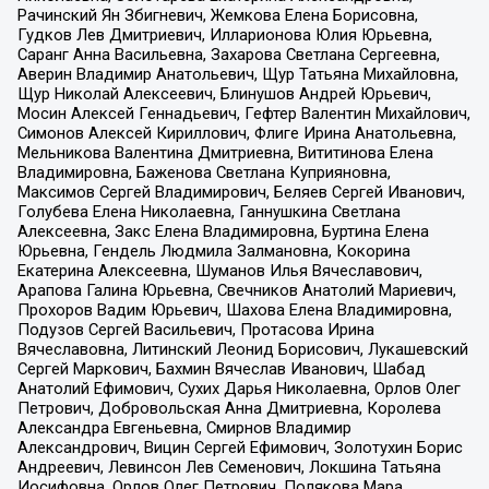
Рачинский Ян Збигневич, Жемкова Елена Борисовна,
Гудков Лев Дмитриевич, Илларионова Юлия Юрьевна,
Саранг Анна Васильевна, Захарова Светлана Сергеевна,
Аверин Владимир Анатольевич, Щур Татьяна Михайловна,
Щур Николай Алексеевич, Блинушов Андрей Юрьевич,
Мосин Алексей Геннадьевич, Гефтер Валентин Михайлович,
Симонов Алексей Кириллович, Флиге Ирина Анатольевна,
Мельникова Валентина Дмитриевна, Вититинова Елена
Владимировна, Баженова Светлана Куприяновна,
Максимов Сергей Владимирович, Беляев Сергей Иванович,
Голубева Елена Николаевна, Ганнушкина Светлана
Алексеевна, Закс Елена Владимировна, Буртина Елена
Юрьевна, Гендель Людмила Залмановна, Кокорина
Екатерина Алексеевна, Шуманов Илья Вячеславович,
Арапова Галина Юрьевна, Свечников Анатолий Мариевич,
Прохоров Вадим Юрьевич, Шахова Елена Владимировна,
Подузов Сергей Васильевич, Протасова Ирина
Вячеславовна, Литинский Леонид Борисович, Лукашевский
Сергей Маркович, Бахмин Вячеслав Иванович, Шабад
Анатолий Ефимович, Сухих Дарья Николаевна, Орлов Олег
Петрович, Добровольская Анна Дмитриевна, Королева
Александра Евгеньевна, Смирнов Владимир
Александрович, Вицин Сергей Ефимович, Золотухин Борис
Андреевич, Левинсон Лев Семенович, Локшина Татьяна
Иосифовна, Орлов Олег Петрович, Полякова Мара