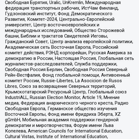
Свободная Бурятия, Uralic, UnKremlin, Международная
федерация транспортных рабочих, ИстЧам Финланд,
Гудзоновский институт, Фонд Демократического
Развития, Комитет-2024, Центрально-Европейский
университет, Центр восточноевропейских и
международных исследований, Общество Сторожевой
башни, Библии и трактатов Свидетелей Иеговы,
Гражданский Совет, Центр анализа европейской политики,
Академическая сеть Восточная Европа, Российский
комитет действия, РЭНД корпорейшн, Русская Америка за
демократию в России, Настоящая Россия, Глобальная сеть
журналистов-расследователей, Служба поддержки,
Свободная Россия Берлин, Свободная Россия Северный
Рейн-Вестфалия, Фонд глобальной помощи, Антивоенный
комитет России, Russie-Libertes, La Asocicion de Rusos
Libres, Союз за возвращение Северных территорий,
Крымскотатарский Ресурсный Центр, Глобальный союз
IndustriALL, Russian Election Monitor, Article 19, Мнение
медиа, Федерация анархического черного креста, Радио
Свободная Европа, Германское общество изучения
Восточной Европы, Фонд имени Фридриха Эберта, XZ
gGmbH, Мобильная академия поддержки гендерной
демократии и миротворчества, Форум имени Льва
Копелева, American Councils for International Education,
Cultural Vistas, Institute of International Education,