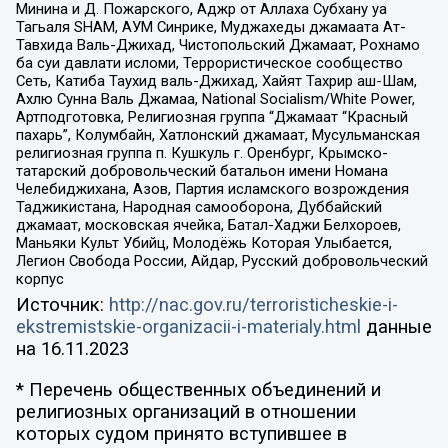
Минина и Д. Пожарского, Аджр от Аллаха Субхану уа
Тагьаля SHAM, АУМ Синрике, Муджахеды джамаата Ат-
Тавхида Валь-Джихад, Чистопольский Джамаат, Рохнамо
ба суи давлати исломи, Террористическое сообщество
Сеть, Катиба Таухид валь-Джихад, Хайят Тахрир аш-Шам,
Ахлю Сунна Валь Джамаа, National Socialism/White Power,
Артподготовка, Религиозная группа “Джамаат “Красный
пахарь”, Колумбайн, Хатлонский джамаат, Мусульманская
религиозная группа п. Кушкуль г. Оренбург, Крымско-
татарский добровольческий батальон имени Номана
Челебиджихана, Азов, Партия исламского возрождения
Таджикистана, Народная самооборона, Дуббайский
джамаат, московская ячейка, Батал-Хаджи Белхороев,
Маньяки Культ Убийц, Молодёжь Которая Улыбается,
Легион Свобода России, Айдар, Русский добровольческий
корпус
Источник:
http://nac.gov.ru/terroristicheskie-i-
ekstremistskie-organizacii-i-materialy.html
данные
на
16.11.2023
* Перечень общественных объединений и
религиозных организаций в отношении
которых судом принято вступившее в