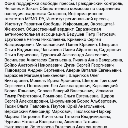
Фонд поддержки свободы прессы, Гражданский контроль,
Человек и Закон, Общественная комиссия по сохранению
наследия академика Сахарова, Информационное
агентство МЕМО. РУ, Институт региональной прессы,
Институт Развития Свободы Информации, Экозащита!-
Женсовет, Общественный вердикт, Евразийская
антимонопольная ассоциация, Бедушев Петр Петрович,
Дзугкоева Регина Николаевна, Кривенко Сергей
Владимирович, Милославский Павел Юрьевич, Шнырова
Ольга Вадимовна, Чанышева Лилия Айратовна, Сидорович
Ольга Борисовна, Туровский Александр Алексеевич,
Васильева Анастасия Евгеньевна, Ривина Анна Валерьевна,
Бойко Анатолий Николаевич, Дугин Сергей Георгиевич,
Пивоваров Андрей Сергеевич, Аверин Виталий Евгеньевич,
Барахоев Магомед Бекханович, Шарипков Олег
Викторович, Мошель Ирина Ароновна, Шведов Григорий
Сергеевич, Пономарев Лев Александрович, Каргалицкий
Борис Юльевич, Созаев Валерий Валерьевич, Исламов
Тимур Рифгатович, Романова Ольга Евгеньевна, Щаров
Сергей Алексадрович, Цирульников Борис Альбертович,
Гасан Ольга Павловна, Паутов Юрий Анатольевич,
Верховский Александр Маркович, Пислакова-Паркер
Марина Петровна, Кочеткова Татьяна Владимировна,
Чуркина Наталья Валерьевна, Акимова Татьяна
Николаевна, Золотарева Екатерина Александровна,