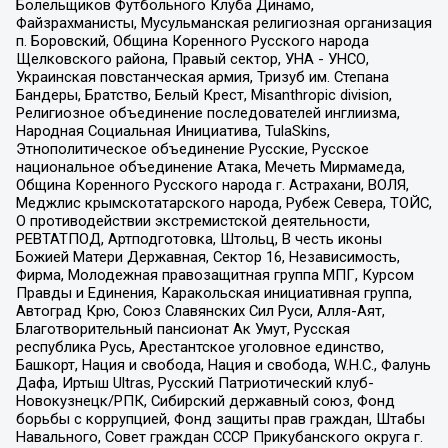
Болельщиков Футбольного Клуба Динамо,
Файзрахманисты, Мусульманская религиозная организация
п. Боровский, Община Коренного Русского народа
Щелковского района, Правый сектор, УНА - УНСО,
Украинская повстанческая армия, Тризуб им. Степана
Бандеры, Братство, Белый Крест, Misanthropic division,
Религиозное объединение последователей инглиизма,
Народная Социальная Инициатива, TulaSkins,
Этнополитическое объединение Русские, Русское
национальное объединение Атака, Мечеть Мирмамеда,
Община Коренного Русского народа г. Астрахани, ВОЛЯ,
Меджлис крымскотатарского народа, Рубеж Севера, ТОЙС,
О противодействии экстремистской деятельности,
РЕВТАТПОД, Артподготовка, Штольц, В честь иконы
Божией Матери Державная, Сектор 16, Независимость,
Фирма, Молодежная правозащитная группа МПГ, Курсом
Правды и Единения, Каракольская инициативная группа,
Автоград Крю, Союз Славянских Сил Руси, Алля-Аят,
Благотворительный пансионат Ак Умут, Русская
республика Русь, Арестантское уголовное единство,
Башкорт, Нация и свобода, Нация и свобода, W.H.С., Фалунь
Дафа, Иртыш Ultras, Русский Патриотический клуб-
Новокузнецк/РПК, Сибирский державный союз, Фонд
борьбы с коррупцией, Фонд защиты прав граждан, Штабы
Навального, Совет граждан СССР Прикубанского округа г.