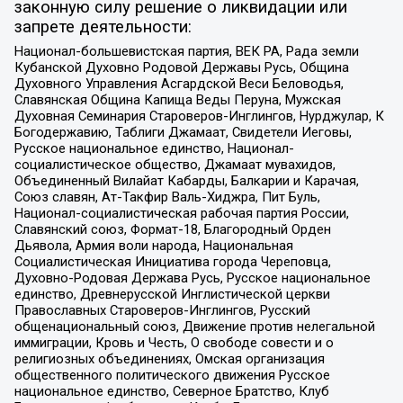
законную силу решение о ликвидации или
запрете деятельности:
Национал-большевистская партия, ВЕК РА, Рада земли
Кубанской Духовно Родовой Державы Русь, Община
Духовного Управления Асгардской Веси Беловодья,
Славянская Община Капища Веды Перуна, Мужская
Духовная Семинария Староверов-Инглингов, Нурджулар, К
Богодержавию, Таблиги Джамаат, Свидетели Иеговы,
Русское национальное единство, Национал-
социалистическое общество, Джамаат мувахидов,
Объединенный Вилайат Кабарды, Балкарии и Карачая,
Союз славян, Ат-Такфир Валь-Хиджра, Пит Буль,
Национал-социалистическая рабочая партия России,
Славянский союз, Формат-18, Благородный Орден
Дьявола, Армия воли народа, Национальная
Социалистическая Инициатива города Череповца,
Духовно-Родовая Держава Русь, Русское национальное
единство, Древнерусской Инглистической церкви
Православных Староверов-Инглингов, Русский
общенациональный союз, Движение против нелегальной
иммиграции, Кровь и Честь, О свободе совести и о
религиозных объединениях, Омская организация
общественного политического движения Русское
национальное единство, Северное Братство, Клуб