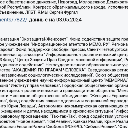
ское общественное движение, Невоград, Молодежное Демократ
ой Республики, Конгресс ойрат-калмыцкого народа, Исполнит
бъединение, ЛГБТ, Я.МЫ Сергей Фургал
uments/7822/
данные на
03.05.2024
Общество с ограниченной ответственностью "Радио Свободная Европа/Радио Свобода", Чешское информационное агентство "MEDIUM-ORIENT", Красноярская региональная общественная организация "Мы против СПИДа", Камалягин Денис Николаевич, Маркелов Сергей Евгеньевич, Пономарев Лев Александрович, Савицкая Людмила Алексеевна, Автономная некоммерческая организация "Центр по работе с проблемой насилия "НАСИЛИЮ.НЕТ", Межрегиональный профессиональный союз работников здравоохранения "Альянс врачей", Юридическое лицо, зарегистрированное в Латвийской Республике, SIA "Medusa Project" (регистрационный номер 40103797863, дата регистрации 10.06.2014), Некоммерческая организация "Фонд по борьбе с коррупцией", Автономная некоммерческая организация "Институт права и публичной политики", Баданин Роман Сергеевич, Гликин Максим Александрович, Железнова Мария Михайловна, Лукьянова Юлия Сергеевна, Маетная Елизавета Витальевна, Маняхин Петр Борисович, Чуракова Ольга Владимировна, Ярош Юлия Петровна, Юридическое лицо "The Insider SIA", зарегистрированное в Риге, Латвийская Республика (дата регистрации 26.06.2015), являющееся администратором доменного имени интернет-издания "The Insider SIA", https://theins.ru, Постернак Алексей Евгеньевич, Рубин Михаил Аркадьевич, Анин Роман Александрович, Юридическое лицо Istories fonds, зарегистрированное в Латвийской Республике (регистрационный номер 50008295751, дата регистрации 24.02.2020), Великовский Дмитрий Александрович, Долинина Ирина Николаевна, Мароховская Алеся Алексеевна, Шлейнов Роман Юрьевич, Шмагун Олеся Валентиновна, Общество с ограниченной ответственностью "Альтаир 2021", Общество с ограниченной ответственностью "Вега 2021", Общество с ограниченной ответственностью "Главный редактор 2021", Общество с ограниченной ответственностью "Ромашки монолит", Важенков Артем Валерьевич, Ивановская областная общественная организация "Центр гендерных исследований", Гурман Юрий Альбертович, Медиапроект "ОВД-Инфо", Егоров Владимир Владимирович, Жилинский Владимир Александрович, Общество с ограниченной ответственностью "ЗП", Иванова София Юрьевна, Карезина Инна Павловна, Кильтау Екатерина Викторовна, Петров Алексей Викторович, Пискунов Сергей Евгеньевич, Смирнов Сергей Сергеевич, Тихонов Михаил Сергеевич, Общество с ограниченной ответственностью "ЖУРНАЛИСТ-ИНОСТРАННЫЙ АГЕНТ", Арапова Галина Юрьевна, Вольтская Татьяна Анатольевна, Американская компания "Mason G.E.S. Anonymous Foundation" (США), являющаяся владельцем интернет-издания https://mnews.world/, Компания "Stichting Bellingcat", зарегистрированная в Нидерландах (дата регистрации 11.07.2018), Захаров Андрей Вячеславович, Клепиковская Екатерина Дмитриевна, Общество с ограниченной ответственностью "МЕМО", Перл Роман Александрович, Симонов Евгений Алексеевич, Соловьева Елена Анатольевна, Сотников Даниил Владимирович, Сурначева Елизавета Дмитриевна, Автономная некоммерческая организация по защите прав человека и информированию населения "Якутия – Наше Мнение", Общество с ограниченной ответственностью "Москоу диджитал медиа", с 26.01.2023 Общество с ограниченной ответственностью "Чайка Белые сады", Ветошкина Валерия Валерьевна, Заговора Максим Александрович, Межрегиональное общественное движение "Российская ЛГБТ - сеть", Оленичев Максим Владимирович, Павлов Иван Юрьевич, Скворцова Елена Сергеевна, Общество с ограниченной ответственностью "Как бы инагент", Кочетков Игорь Викторович, Общество с ограниченной ответственностью "Честные выборы", Еланчик Олег Александрович, Общество с ограниченной ответственностью "Нобелевский призыв", Гималова Регина Эмилевна, Григорьев Андрей Валерьевич, Григорьева Алина Александровна, Ассоциация по содействию защите прав призывников, альтернативнослужащих и военнослужащих "Правозащитная группа "Гражданин.Армия.Право", Хисамова Регина Фаритовна, Автономная некоммерческая организация по реализа