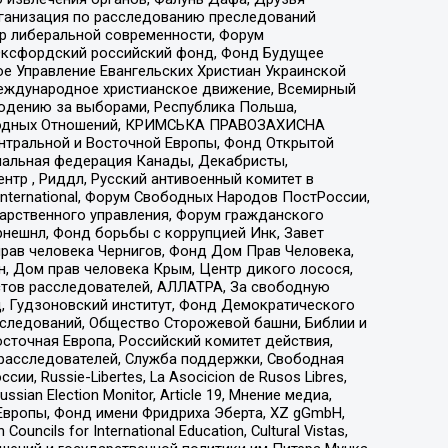
рганизация по расследованию преследований
тр либеральной современности, Форум
 Оксфордский российский фонд, Фонд Будущее
е Управление Евангельских Христиан Украинской
еждународное христианское движение, Всемирный
людению за выборами, Республика Польша,
народных Отношений, КРИМСЬКА ПРАВОЗАХИСНА
ы Центральной и Восточной Европы, Фонд Открытой
иональная федерация Канады, Декабристы,
тр , Риддл, Русский антивоенный комитет в
nternational, Форум Свободных Народов ПостРоссии,
дарственного управления, Форум гражданского
рнешнл, Фонд борьбы с коррупцией Инк, Завет
прав человека Чернигов, Фонд Дом Прав Человека,
н, Дом прав человека Крым, Центр дикого лосося,
стов расследователей, АЛЛАТРА, За свободную
д, Гудзоновский институт, Фонд Демократического
сследований, Общество Сторожевой башни, Библии и
сточная Европа, Российский комитет действия,
-расследователей, Служба поддержки, Свободная
 Russie-Libertes, La Asocicion de Rusos Libres,
an Election Monitor, Article 19, Мнение медиа,
Европы, Фонд имени Фридриха Эберта, XZ gGmbH,
ls for International Education, Cultural Vistas,