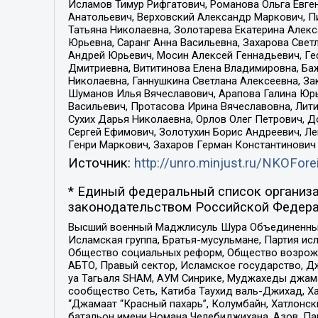
Исламов Тимур Рифгатович, Романова Ольга Евге
Анатольевич, Верховский Александр Маркович, П
Татьяна Николаевна, Золотарева Екатерина Алек
Юрьевна, Саранг Анна Васильевна, Захарова Свет
Андрей Юрьевич, Мосин Алексей Геннадьевич, Ге
Дмитриевна, Вититинова Елена Владимировна, Ба
Николаевна, Ганнушкина Светлана Алексеевна, За
Шуманов Илья Вячеславович, Арапова Галина Юрь
Васильевич, Протасова Ирина Вячеславовна, Лит
Сухих Дарья Николаевна, Орлов Олег Петрович, 
Сергей Ефимович, Золотухин Борис Андреевич, Л
Генри Маркович, Захаров Герман Константинович
Источник:
http://unro.minjust.ru/NKOFore
* Единый федеральный список организа
законодательством Российской Федера
Высший военный Маджлисуль Шура Объединенных с
Исламская группа, Братья-мусульмане, Партия ис
Общество социальных реформ, Общество возрожд
АБТО, Правый сектор, Исламское государство, Д
уа Тагьаля SHAM, АУМ Синрике, Муджахеды джама
сообщество Сеть, Катиба Таухид валь-Джихад, Хай
“Джамаат “Красный пахарь”, Колумбайн, Хатлонск
батальон имени Номана Челебиджихана, Азов, Па