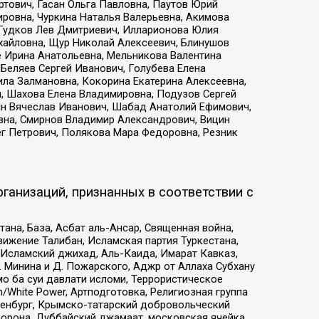
тович, Гасан Ольга Павловна, Паутов Юрий
ровна, Чуркина Наталья Валерьевна, Акимова
 Гудков Лев Дмитриевич, Илларионова Юлия
ихайловна, Щур Николай Алексеевич, Блинушов
е Ирина Анатольевна, Мельникова Валентина
Беляев Сергей Иванович, Голубева Елена
ила Залмановна, Кокорина Екатерина Алексеевна,
, Шахова Елена Владимировна, Подузов Сергей
ин Вячеслав Иванович, Шабад Анатолий Ефимович,
вна, Смирнов Владимир Александрович, Вицин
ег Петрович, Полякова Мара Федоровна, Резник
ганизаций, признанных в соответствии с
на, База, Асбат аль-Ансар, Священная война,
ижение Талибан, Исламская партия Туркестана,
Исламский джихад, Аль-Каида, Имарат Кавказ,
 Минина и Д. Пожарского, Аджр от Аллаха Субхану
о ба суи давлати исломи, Террористическое
/White Power, Артподготовка, Религиозная группа
Оренбург, Крымско-татарский добровольческий
орона, Дуббайский джамаат, московская ячейка,