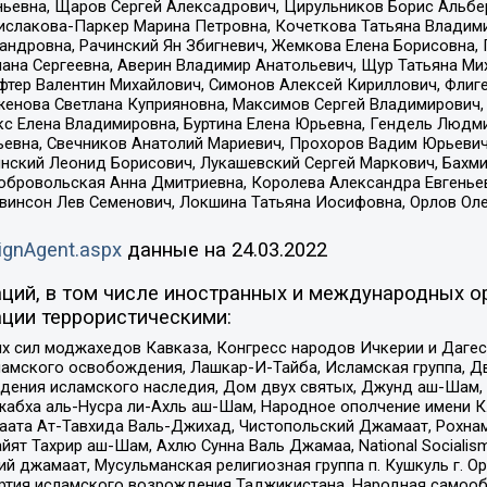
ньевна, Щаров Сергей Алексадрович, Цирульников Борис Альбер
ислакова-Паркер Марина Петровна, Кочеткова Татьяна Владими
сандровна, Рачинский Ян Збигневич, Жемкова Елена Борисовна,
лана Сергеевна, Аверин Владимир Анатольевич, Щур Татьяна М
фтер Валентин Михайлович, Симонов Алексей Кириллович, Флиг
женова Светлана Куприяновна, Максимов Сергей Владимирович, 
кс Елена Владимировна, Буртина Елена Юрьевна, Гендель Людм
евна, Свечников Анатолий Мариевич, Прохоров Вадим Юрьевич
инский Леонид Борисович, Лукашевский Сергей Маркович, Бахм
Добровольская Анна Дмитриевна, Королева Александра Евгенье
евинсон Лев Семенович, Локшина Татьяна Иосифовна, Орлов Ол
ignAgent.aspx
данные на
24.03.2022
ций, в том числе иностранных и международных ор
ции террористическими:
ил моджахедов Кавказа, Конгресс народов Ичкерии и Дагеста
ламского освобождения, Лашкар-И-Тайба, Исламская группа, Дв
ения исламского наследия, Дом двух святых, Джунд аш-Шам, 
жабха аль-Нусра ли-Ахль аш-Шам, Народное ополчение имени К.
ата Ат-Тавхида Валь-Джихад, Чистопольский Джамаат, Рохнам
ят Тахрир аш-Шам, Ахлю Сунна Валь Джамаа, National Socialism
ий джамаат, Мусульманская религиозная группа п. Кушкуль г. 
ртия исламского возрождения Таджикистана, Народная самооб