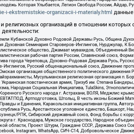
олодёжь Которая Улыбается, Легион Свобода России, Айдар, Р
ie-i-ekstremistskie-organizacii-i-materialy.html
данные
и религиозных организаций в отношении которых 
 деятельности:
земли Кубанской Духовно Родовой Державы Русь, Община Духо
 Духовная Семинария Староверов-Инглингов, Нурджулар, К Бо
листическое общество, Джамаат мувахидов, Объединенный Вил
иалистическая рабочая партия России, Славянский союз, Форма
ива города Череповца, Духовно-Родовая Держава Русь, Русск
-Инглингов, Русский общенациональный союз, Движение против
 Омская организация общественного политического движения Р
йзрахманисты, Мусульманская религиозная организация п. Бо
краинская повстанческая армия, Тризуб им. Степана Бандеры, Бр
зма, Народная Социальная Инициатива, TulaSkins, Этнополитич
оренного Русского народа г. Астрахани, ВОЛЯ, Меджлис крымс
РЕВТАТПОД, Артподготовка, Штольц, В честь иконы Божией Мате
равды и Единения, Каракольская инициативная группа, Автогра
спублика Русь, Арестантское уголовное единство, Башкорт, Наци
окузнецк/РПК, Сибирский державный союз, Фонд борьбы с кор
округа г. Краснодара, Мужское государство, Народное объедин
ой области, Проект Штурм, Граждане СССР, Держава Союз Сов
Facebook, Instagram, WhatsApp, СИЧ-С14, Добровольческое Движ