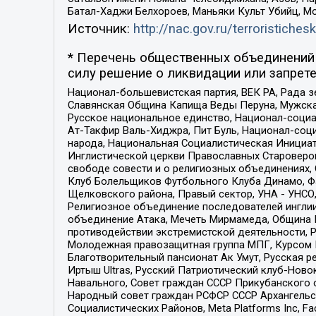
Батал-Хаджи Белхороев, Маньяки Культ Убийц, М
Источник:
http://nac.gov.ru/terroristichesk
* Перечень общественных объединений 
силу решение о ликвидации или запрете
Национал-большевистская партия, ВЕК РА, Рада 
Славянская Община Капища Веды Перуна, Мужская
Русское национальное единство, Национал-социа
Ат-Такфир Валь-Хиджра, Пит Буль, Национал-соц
народа, Национальная Социалистическая Инициат
Инглистической церкви Православных Староверов
свободе совести и о религиозных объединениях,
Клуб Болельщиков Футбольного Клуба Динамо, Фа
Щелковского района, Правый сектор, УНА - УНСО, У
Религиозное объединение последователей инглии
объединение Атака, Мечеть Мирмамеда, Община К
противодействии экстремистской деятельности, 
Молодежная правозащитная группа МПГ, Курсом П
Благотворительный пансионат Ак Умут, Русская ре
Иртыш Ultras, Русский Патриотический клуб-Нов
Навального, Совет граждан СССР Прикубанского 
Народный совет граждан РСФСР СССР Архангельск
Социалистических Районов, Meta Platforms Inc, 