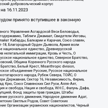
усский добровольческий корпус
 на
16.11.2023
судом принято вступившее в законную
вного Управления Асгардской Веси Беловодья,
годержавию, Таблиги Джамаат, Свидетели Иеговы,
айат Кабарды, Балкарии и Карачая, Союз славян,
т-18, Благородный Орден Дьявола, Армия воли
ое национальное единство, Древнерусской
 нелегальной иммиграции, Кровь и Честь, О
усское национальное единство, Северное Братство,
ровский, Община Коренного Русского народа
атство, Белый Крест, Misanthropic division,
еское объединение Русские, Русское национальное
котатарского народа, Рубеж Севера, ТОЙС, О
ри Державная, Сектор 16, Независимость, Фирма,
д Крю, Союз Славянских Сил Руси, Алля-Аят,
я и свобода, Нация и свобода, W.H.С., Фалунь Дафа,
рупцией, Фонд защиты прав граждан, Штабы
ение русского движения, Народное движение Адат,
етских Светлых Родов, Совет Советских
ение Организации украинских националистов, Черный