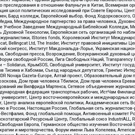
ию преследования в отношении Фалуньгун в Китае, Всемирная о
ация школ политических исследований при Совете Европы, Цен
мен, Бард колледж, Европейский выбор, Фонд Ходорковского,
едиа, Международное партнерство за права человека, Духовно
ое Учебное Заведение Международный Библейский Колледж, М
ь Духовной Технологии, Европейская сеть организаций по наб
урналистики, IStories fonds, Королевский Институт Между
gcat, Bellingcat Ltd, The Insider, Институт правовой инициатив
инский конгресс, Институт Макдональда-Лорье, Украинская нац
, Свободная пресса, Возрождение, Всеукраинский духовный цен
орум свободной России, Лига Свободных Наций, Transparеncy I
– Solidarus, КрымSOS, Свободный университет, Институт госу
в Тисима и Хабомаи, Съезд народных депутатов, Гринпис Инте
DR Novaja Gazeta-Europe, Алтай проект, Образовательный дом 
зскова, Дом прав человека Тбилиси, Дом прав человека Ерева
едований им Вилфрида Мартенса, Сетевое объединение журнали
Международная федерация транспортных рабочих, ИстЧам Финлан
й университет, Центр восточноевропейских и международных и
, Центр анализа европейской политики, Академическая сеть Во
ю в России, Настоящая Россия, Глобальная сеть журналистов
естфалия, Фонд глобальной помощи, Антивоенный комитет России,
татарский Ресурсный Центр, Глобальный союз IndustriALL, Russi
 Свободная Европа, Германское общество изучения Восточной 
и и миротворчества, Форум имени Льва Копелева, American Counci