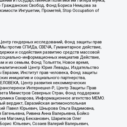
ошений и государственной политики им Питера Мунка,
 Гражданских Свобод, Фонд Бориса Немцова за
имости Ингушетии, Прометей, Stop Occupation of
 Центр гендерных исследований, Фонд защиты прав
 Мы против СПИДа, СВЕЧА, Гуманитарное действие,
ддержки и содействия развитию средств массовой
р социально-информационных инициатив Действие,
 и их семьям, Фонд Тольятти, Новое время,
, Аналитический Центр Юрия Левады, Издательство
 Евразии, Институт прав человека, Фонд защиты
ких инициатив и социального партнерства,
ЕЛОВЕКА, Центр развития некоммерческих
 Трансперенси Интернешнл-Р, Центр Защиты Прав
овета Министров Северных Стран, Фонд поддержки
адемика Сахарова, Информационное агентство МЕМО.
ый вердикт, Евразийская антимонопольная
кий Павел Юрьевич, Шнырова Ольга Вадимовна,
 Евгеньевна, Ривина Анна Валерьевна, Бойко
хоев Магомед Бекханович, Шарипков Олег
Борис Юльевич, Созаев Валерий Валерьевич,