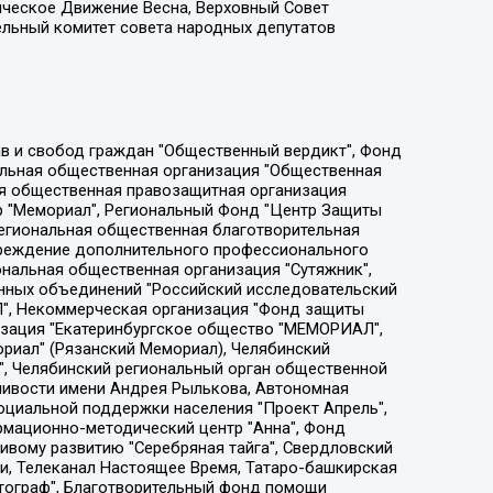
ическое Движение Весна, Верховный Совет
ельный комитет совета народных депутатов
ции социально-правовых программ "Лилит", Дальневосточное общественное движение "Маяк", Санкт-Петербургская ЛГБТ-инициативная группа "Выход", Инициативная группа ЛГБТ+ "Реверс", Алексеев Андрей Викторович, Бекбулатова Таисия Львовна, Беляев Иван Михайлович, Владыкина Елена Сергеевна, Гельман Марат Александрович, Никульшина Вероника Юрьевна, Толоконникова Надежда Андреевна, Шендерович Виктор Анатольевич, Общество с ограниченной ответственностью "Данное сообщение", Общество с ограниченной ответственностью Издательский дом "Новая глава", Айнбиндер Александра Александровна, Московский комьюнити-центр для ЛГБТ+инициатив, Благотворительный фонд развития филантропии, Deutsche Welle (Германия, Kurt-Schumacher-Strasse 3, 53113 Bonn), Борзунова Мария Михайловна, Воробьев Виктор Викторович, Голубева Анна Львовна, Константинова Алла Михайловна, Малкова Ирина Владимировна, Мурадов Мурад Абдулгалимович, Осетинская Елизавета Николаевна, Понасенков Евгений Николаевич, Ганапольский Матвей Юрьевич, Киселев Евгений Алексеевич, Борухович Ирина Григорьевна, Дремин Иван Тимофеевич, Дубровский Дмитрий Викторович, Красноярская региональная общественная организация поддержки и развития альтернативных образовательных технологий и межкультурных коммуникаций "ИНТЕРРА", Маяковская Екатерина Алексеевна, Фейгин Марк Захарович, Филимонов Андрей Викторович, Дзугкоева Регина Николаевна, Доброхотов Роман Александрович, Дудь Юрий Александрович, Елкин Сергей Владимирович, Кругликов Кирилл Игоревич, Сабунаева Мария Леонидовна, Семенов Алексей Владимирович, Шаинян Карен Багратович, Шульман Екатерина Михайловна, Асафьев Артур Валерьевич, Вахштайн Виктор Семенович, Венедиктов Алексей Алексеевич, Лушникова Екатерина Евгеньевна, Волков Леонид Михайлович, Невзоров Александр Глебович, Пархоменко Сергей Борисович, Сироткин Ярослав Николаевич, Кара-Мурза Владимир Владимирович, Баранова Наталья Владимировна, Гозман Леонид Яковлевич, Кагарлицкий Борис Юльевич, Климарев Михаил Валерьевич, Милов Владимир Станиславович, Автономная некоммерческая организация Краснодарский центр современного искусства "Типография", Моргенштерн Алишер Тагирович, Соболь Любовь Эдуардовна, Общество с ограниченной ответственностью "ЛИЗА НОРМ", Каспаров Гарри Кимович, Ходорковский Михаил Борисович, Общество с ограниченной ответственностью "Апрельские тезисы", Данилович Ирина Брониславовна, Кашин Олег Владимирович, Петров Николай Владимирович, Пивоваров Алексей Владимирович, Соколов Михаил Владимирович, Цветкова Юлия Владимировна, Чичваркин Евгений Александрович, Комитет против пыток/Команда против пыток, Общество с ограниченной ответственностью "Первый научный", Общество с ограниченной ответственностью "Вертолет и ко", Белоцерковская Вероника Борисовна, Кац Максим Евгеньевич, Лазарева Татьяна Юрьевна, Шаведдинов Руслан Табризович, Яшин Илья Валерьевич, Общество с ограниченной ответственностью "Иноагент ААВ", Алешковский Дмитрий Петрович, Альбац Евгения Марковна, Быков Дмитрий Львович, Галямина Юлия Евгеньевна, Лойко Сергей Леонидович, Мартынов Кирилл Константинович, Медведев Сергей Александрович, Крашенинников Федор Геннадиевич, Гордеева Катерина Вл