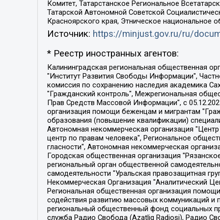
Комитет, Татарстанское Региональное Всетатар
Татарской Автономной Советской Социалистическ
Красноярского края, Этническое национальное о
Источник:
https://minjust.gov.ru/ru/doc
* Реестр иностранных агентов:
Калининградская региональная общественная организация "Экозащита!-Женсовет", Фонд содействия защите прав и свобод граждан "Общественный вердикт", Фонд "Институт Развития Свободы Информации", Частное учреждение "Информационное агентство МЕМО. РУ", Региональная общественная организация "Общественная комиссия по сохранению наследия академика Сахарова", Фонд поддержки свободы прессы, Санкт-Петербургская общественная правозащитная организация "Гражданский контроль", Межрегиональная общественная организация "Информационно-просветительский центр "Мемориал", Региональный Фонд "Центр Защиты Прав Средств Массовой Информации", с 05.12.2023 Фонд "Центр Защиты Прав Средств массовой информации", Региональная общественная благотворительная организация помощи беженцам и мигрантам "Гражданское содействие", Негосударственное образовательное учреждение дополнительного профессионального образования (повышение квалификации) специалистов "АКАДЕМИЯ ПО ПРАВАМ ЧЕЛОВЕКА", Свердловская региональная общественная организация "Сутяжник", Автономная некоммерческая организация "Центр независимых социологических исследований", Союз общественных объединений "Российский исследовательский центр по правам человека", Региональное общественное учреждение научно-информационный центр "МЕМОРИАЛ", Некоммерческая организация "Фонд защиты гласности", Автономная некоммерческая организация "Институт прав человека", Городская общественная организация "Екатеринбургское общество "МЕМОРИАЛ", Городская общественная организация "Рязанское историко-просветительское и правозащитное общество "Мемориал" (Рязанский Мемориал), Челябинский региональный орган общественной самодеятельности – женское общественное объединение "Женщины Евразии", Челябинский региональный орган общественной самодеятельности "Уральская правозащитная группа", Фонд содействия защите здоровья и социальной справедливости имени Андрея Рылькова, Автономная Некоммерческая Организация "Аналитический Центр Юрия Левады", Автономная некоммерческая организация социальной поддержки населения "Проект Апрель", Региональная общественная организация помощи женщинам и детям, находящимся в кризисной ситуации "Информационно-методический центр "Анна", Фонд содействия развитию массовых коммуникаций и правовому просвещению "Так-так-Так", Фонд содействия устойчивому развитию "Серебряная тайга", Свердловский региональный общественный фонд социальных проектов "Новое время", "Idel.Реалии", Кавказ.Реалии, Крым.Реалии, Телеканал Настоящее Время, Татаро-башкирская служба Радио Свобода (Azatliq Radiosi), Радио Свободная Европа/Радио Свобода (PCE/PC), "Сибирь.Реалии", "Фактограф", Благотворительный фонд помощи осужденным и их семьям, Автономная некоммерческая организация "Институт глобализации и социальных движений", Фонд "В защиту прав заключенных", Частное учреждение "Центр поддержки и содействия развитию средств массовой информации", Пензенский региональный общественный благотворительный фонд "Гражданский союз", "Север.Реалии", Некоммерческая организация Фонд "Правовая инициатива", 