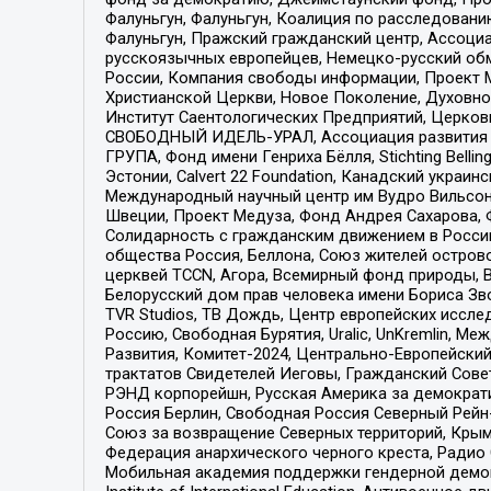
Фалуньгун, Фалуньгун, Коалиция по расследован
Фалуньгун, Пражский гражданский центр, Ассоци
русскоязычных европейцев, Немецко-русский об
России, Компания свободы информации, Проект М
Христианской Церкви, Новое Поколение, Духовн
Институт Саентологических Предприятий, Церков
СВОБОДНЫЙ ИДЕЛЬ-УРАЛ, Ассоциация развития ж
ГРУПА, Фонд имени Генриха Бёлля, Stichting Bellin
Эстонии, Calvert 22 Foundation, Канадский укра
Международный научный центр им Вудро Вильсона
Швеции, Проект Медуза, Фонд Андрея Сахарова, Ф
Солидарность с гражданским движением в России 
общества Россия, Беллона, Союз жителей острово
церквей TCCN, Агора, Всемирный фонд природы, B
Белорусский дом прав человека имени Бориса Зво
TVR Studios, ТВ Дождь, Центр европейских иссл
Россию, Свободная Бурятия, Uralic, UnKremlin, 
Развития, Комитет-2024, Центрально-Европейски
трактатов Свидетелей Иеговы, Гражданский Совет
РЭНД корпорейшн, Русская Америка за демократи
Россия Берлин, Свободная Россия Северный Рейн-В
Союз за возвращение Северных территорий, Крымско
Федерация анархического черного креста, Радио
Мобильная академия поддержки гендерной демократи