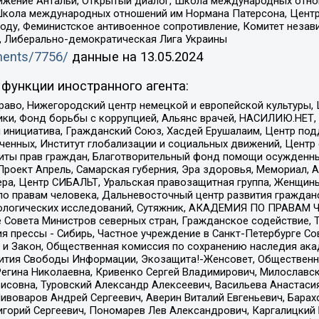
ое движение Антальи, Открытый диалог, Школа международных отн
Школа международных отношений им Нормана Патерсона, Центр
ду, Феминистское антивоенное сопротивление, Комитет независ
а, Либерально-демократическая Лига Украины
uments/7756/
данные на
13.05.2024
функции иностранного агента:
раво, Нижегородский центр немецкой и европейской культуры,
тики, Фонд борьбы с коррупцией, Альянс врачей, НАСИЛИЮ.НЕТ,
я инициатива, Гражданский Союз, Хасдей Ерушалаим, Центр по
юченных, Институт глобализации и социальных движений, Цент
ты прав граждан, Благотворительный фонд помощи осужденным
а, Проект Апрель, Самарская губерния, Эра здоровья, Мемориал
ера, Центр СИБАЛЬТ, Уральская правозащитная группа, Женщины
по правам человека, Дальневосточный центр развития гражданс
ологических исследований, Сутяжник, АКАДЕМИЯ ПО ПРАВАМ Ч
е Совета Министров северных стран, Гражданское содействие,
я прессы - Сибирь, Частное учреждение в Санкт-Петербурге С
 и Закон, Общественная комиссия по сохранению наследия ак
звития Свободы Информации, Экозащита!-Женсовет, Общественн
Регина Николаевна, Кривенко Сергей Владимирович, Милославс
совна, Туровский Александр Алексеевич, Васильева Анастасия
Пивоваров Андрей Сергеевич, Аверин Виталий Евгеньевич, Бара
горий Сергеевич, Пономарев Лев Александрович, Каргалицкий 