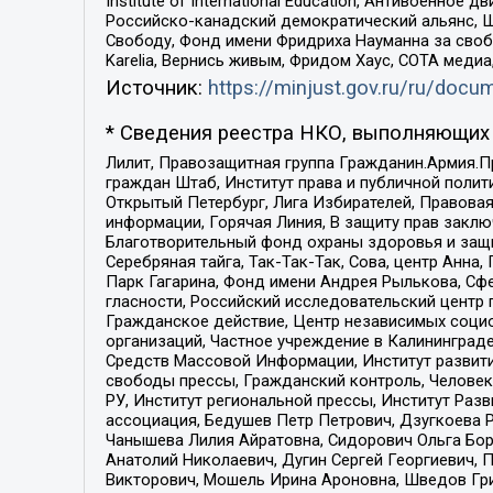
Institute of International Education, Антивоенн
Российско-канадский демократический альянс, 
Свободу, Фонд имени Фридриха Науманна за свобо
Karelia, Вернись живым, Фридом Хаус, СОТА меди
Источник:
https://minjust.gov.ru/ru/doc
* Сведения реестра НКО, выполняющих 
Лилит, Правозащитная группа Гражданин.Армия.П
граждан Штаб, Институт права и публичной поли
Открытый Петербург, Лига Избирателей, Правова
информации, Горячая Линия, В защиту прав закл
Благотворительный фонд охраны здоровья и защи
Серебряная тайга, Так-Так-Так, Сова, центр Анн
Парк Гагарина, Фонд имени Андрея Рылькова, Сф
гласности, Российский исследовательский центр 
Гражданское действие, Центр независимых соци
организаций, Частное учреждение в Калининград
Средств Массовой Информации, Институт развити
свободы прессы, Гражданский контроль, Человек
РУ, Институт региональной прессы, Институт Ра
ассоциация, Бедушев Петр Петрович, Дзугкоева 
Чанышева Лилия Айратовна, Сидорович Ольга Бори
Анатолий Николаевич, Дугин Сергей Георгиевич, 
Викторович, Мошель Ирина Ароновна, Шведов Гри