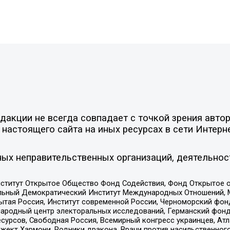
акции не всегда совпадает с точкой зрения автор
настоящего сайта на иных ресурсах в сети Интерн
ых неправительственных организаций, деятельнос
ститут Открытое Общество Фонд Содействия, Фонд Открытое 
альный Демократический Институт Международных Отношений,
тая Россия, Институт современной России, Черноморский фонд
родный центр электоральных исследований, Германский фонд
рсов, Свободная Россия, Всемирный конгресс украинцев, Атла
ект Хармони, Родники дракона, Врачи против насильственного