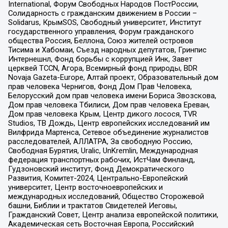
International, Форум Свободных Народов ПостРоссии,
Солидарность с гражданским движением в России –
Solidarus, КрымSOS, Свободный университет, Институт
государственного управления, Форум гражданского
общества Россия, Беллона, Союз жителей островов
Тисима и Хабомаи, Съезд народных депутатов, Гринпис
Интернешнл, Фонд борьбы с коррупцией Инк, Завет
церквей TCCN, Агора, Всемирный фонд природы, BDR
Novaja Gazeta-Europe, Алтай проект, Образовательный дом
прав человека Чернигов, Фонд Дом Прав Человека,
Белорусский дом прав человека имени Бориса Звозскова,
Дом прав человека Тбилиси, Дом прав человека Ереван,
Дом прав человека Крым, Центр дикого лосося, TVR
Studios, ТВ Дождь, Центр европейских исследований им
Вилфрида Мартенса, Сетевое объединение журналистов
расследователей, АЛЛАТРА, За свободную Россию,
Свободная Бурятия, Uralic, UnKremlin, Международная
федерация транспортных рабочих, ИстЧам Финланд,
Гудзоновский институт, Фонд Демократического
Развития, Комитет-2024, Центрально-Европейский
университет, Центр восточноевропейских и
международных исследований, Общество Сторожевой
башни, Библии и трактатов Свидетелей Иеговы,
Гражданский Совет, Центр анализа европейской политики,
Академическая сеть Восточная Европа, Российский