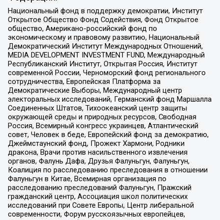
Национальный фонд в поддержку демократии, Институт
Открытое Общество Фонд Содействия, Фонд Открытое
общество, Американо-российский фонд по
экономическому и правовому развитию, Национальный
Демократический Институт Международных Отношений,
MEDIA DEVELOPMENT INVESTMENT FUND, Международный
Республиканский Институт, Открытая Россия, Институт
современной России, Черноморский фонд регионального
сотрудничества, Европейская Платформа за
Демократические Выборы, Международный центр
электоральных исследований, Германский фонд Маршалла
Соединенных Штатов, Тихоокеанский центр защиты
окружающей среды и природных ресурсов, Свободная
Россия, Всемирный конгресс украинцев, Атлантический
совет, Человек в беде, Европейский фонд за демократию,
Джеймстаунский фонд, Прожект Хармони, Родники
дракона, Врачи против насильственного извлечения
органов, Фалунь Дафа, Друзья Фалуньгун, Фалуньгун,
Коалиция по расследованию преследования в отношении
Фалуньгун в Китае, Всемирная организация по
расследованию преследований Фалуньгун, Пражский
гражданский центр, Ассоциация школ политических
исследований при Совете Европы, Центр либеральной
современности, Форум русскоязычных европейцев,