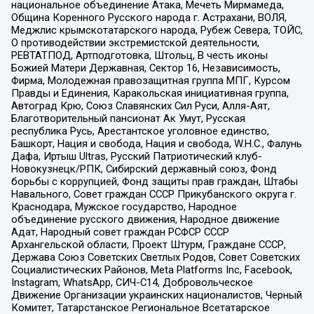
национальное объединение Атака, Мечеть Мирмамеда,
Община Коренного Русского народа г. Астрахани, ВОЛЯ,
Меджлис крымскотатарского народа, Рубеж Севера, ТОЙС,
О противодействии экстремистской деятельности,
РЕВТАТПОД, Артподготовка, Штольц, В честь иконы
Божией Матери Державная, Сектор 16, Независимость,
Фирма, Молодежная правозащитная группа МПГ, Курсом
Правды и Единения, Каракольская инициативная группа,
Автоград Крю, Союз Славянских Сил Руси, Алля-Аят,
Благотворительный пансионат Ак Умут, Русская
республика Русь, Арестантское уголовное единство,
Башкорт, Нация и свобода, Нация и свобода, W.H.С., Фалунь
Дафа, Иртыш Ultras, Русский Патриотический клуб-
Новокузнецк/РПК, Сибирский державный союз, Фонд
борьбы с коррупцией, Фонд защиты прав граждан, Штабы
Навального, Совет граждан СССР Прикубанского округа г.
Краснодара, Мужское государство, Народное
объединение русского движения, Народное движение
Адат, Народный совет граждан РСФСР СССР
Архангельской области, Проект Штурм, Граждане СССР,
Держава Союз Советских Светлых Родов, Совет Советских
Социалистических Районов, Meta Platforms Inc, Facebook,
Instagram, WhatsApp, СИЧ-С14, Добровольческое
Движение Организации украинских националистов, Черный
Комитет, Татарстанское Региональное Всетатарское