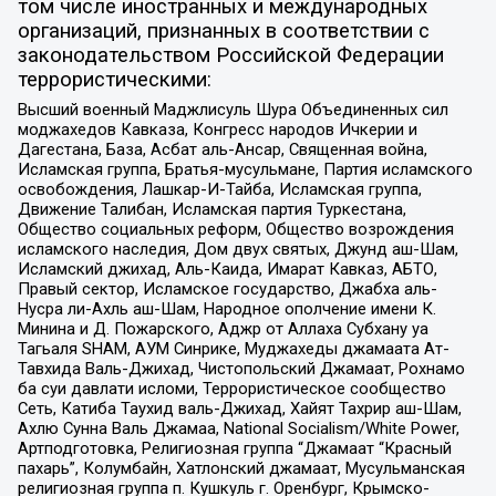
том числе иностранных и международных
организаций, признанных в соответствии с
законодательством Российской Федерации
террористическими:
Высший военный Маджлисуль Шура Объединенных сил
моджахедов Кавказа, Конгресс народов Ичкерии и
Дагестана, База, Асбат аль-Ансар, Священная война,
Исламская группа, Братья-мусульмане, Партия исламского
освобождения, Лашкар-И-Тайба, Исламская группа,
Движение Талибан, Исламская партия Туркестана,
Общество социальных реформ, Общество возрождения
исламского наследия, Дом двух святых, Джунд аш-Шам,
Исламский джихад, Аль-Каида, Имарат Кавказ, АБТО,
Правый сектор, Исламское государство, Джабха аль-
Нусра ли-Ахль аш-Шам, Народное ополчение имени К.
Минина и Д. Пожарского, Аджр от Аллаха Субхану уа
Тагьаля SHAM, АУМ Синрике, Муджахеды джамаата Ат-
Тавхида Валь-Джихад, Чистопольский Джамаат, Рохнамо
ба суи давлати исломи, Террористическое сообщество
Сеть, Катиба Таухид валь-Джихад, Хайят Тахрир аш-Шам,
Ахлю Сунна Валь Джамаа, National Socialism/White Power,
Артподготовка, Религиозная группа “Джамаат “Красный
пахарь”, Колумбайн, Хатлонский джамаат, Мусульманская
религиозная группа п. Кушкуль г. Оренбург, Крымско-