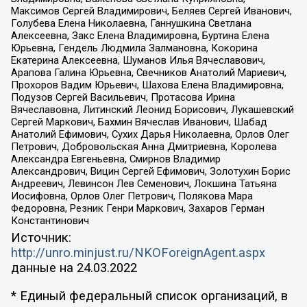
Максимов Сергей Владимирович, Беляев Сергей Иванович,
Голубева Елена Николаевна, Ганнушкина Светлана
Алексеевна, Закс Елена Владимировна, Буртина Елена
Юрьевна, Гендель Людмила Залмановна, Кокорина
Екатерина Алексеевна, Шуманов Илья Вячеславович,
Арапова Галина Юрьевна, Свечников Анатолий Мариевич,
Прохоров Вадим Юрьевич, Шахова Елена Владимировна,
Подузов Сергей Васильевич, Протасова Ирина
Вячеславовна, Литинский Леонид Борисович, Лукашевский
Сергей Маркович, Бахмин Вячеслав Иванович, Шабад
Анатолий Ефимович, Сухих Дарья Николаевна, Орлов Олег
Петрович, Добровольская Анна Дмитриевна, Королева
Александра Евгеньевна, Смирнов Владимир
Александрович, Вицин Сергей Ефимович, Золотухин Борис
Андреевич, Левинсон Лев Семенович, Локшина Татьяна
Иосифовна, Орлов Олег Петрович, Полякова Мара
Федоровна, Резник Генри Маркович, Захаров Герман
Константинович
Источник:
http://unro.minjust.ru/NKOForeignAgent.aspx
данные на
24.03.2022
* Единый федеральный список организаций, в