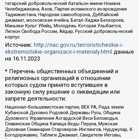
татарский добровольческий батальон имени Номана
Челебиджихана, Азов, Партия исламского возрождения
Таджикистана, Народная самооборона, Дуббайский
джамаат, московская ячейка, Батал-Хаджи Белхороев,
Маньяки Культ Убийц, Молодёжь Которая Улыбается,
Легион Свобода России, Айдар, Русский добровольческий
корпус
Источник:
http://nac.gov.ru/terroristicheskie-i-
ekstremistskie-organizacii-i-materialy.html
данные
на
16.11.2023
* Перечень общественных объединений и
религиозных организаций в отношении
которых судом принято вступившее в
законную силу решение о ликвидации или
запрете деятельности:
Национал-большевистская партия, ВЕК РА, Рада земли
Кубанской Духовно Родовой Державы Русь, Община
Духовного Управления Асгардской Веси Беловодья,
Славянская Община Капища Веды Перуна, Мужская
Духовная Семинария Староверов-Инглингов, Нурджулар, К
Богодержавию, Таблиги Джамаат, Свидетели Иеговы,