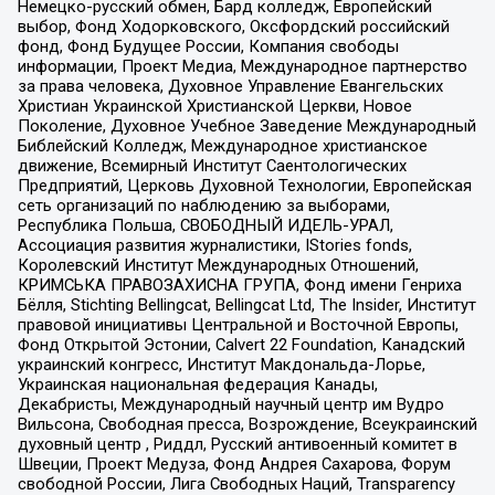
Немецко-русский обмен, Бард колледж, Европейский
выбор, Фонд Ходорковского, Оксфордский российский
фонд, Фонд Будущее России, Компания свободы
информации, Проект Медиа, Международное партнерство
за права человека, Духовное Управление Евангельских
Христиан Украинской Христианской Церкви, Новое
Поколение, Духовное Учебное Заведение Международный
Библейский Колледж, Международное христианское
движение, Всемирный Институт Саентологических
Предприятий, Церковь Духовной Технологии, Европейская
сеть организаций по наблюдению за выборами,
Республика Польша, СВОБОДНЫЙ ИДЕЛЬ-УРАЛ,
Ассоциация развития журналистики, IStories fonds,
Королевский Институт Международных Отношений,
КРИМСЬКА ПРАВОЗАХИСНА ГРУПА, Фонд имени Генриха
Бёлля, Stichting Bellingcat, Bellingcat Ltd, The Insider, Институт
правовой инициативы Центральной и Восточной Европы,
Фонд Открытой Эстонии, Calvert 22 Foundation, Канадский
украинский конгресс, Институт Макдональда-Лорье,
Украинская национальная федерация Канады,
Декабристы, Международный научный центр им Вудро
Вильсона, Свободная пресса, Возрождение, Всеукраинский
духовный центр , Риддл, Русский антивоенный комитет в
Швеции, Проект Медуза, Фонд Андрея Сахарова, Форум
свободной России, Лига Свободных Наций, Transparеncy