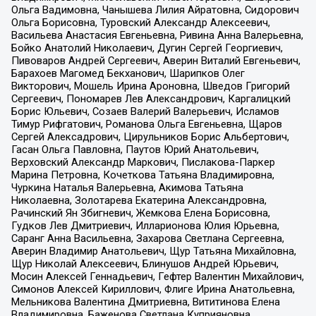
Ольга Вадимовна, Чанышева Лилия Айратовна, Сидорович
Ольга Борисовна, Туровский Александр Алексеевич,
Васильева Анастасия Евгеньевна, Ривина Анна Валерьевна,
Бойко Анатолий Николаевич, Дугин Сергей Георгиевич,
Пивоваров Андрей Сергеевич, Аверин Виталий Евгеньевич,
Барахоев Магомед Бекханович, Шарипков Олег
Викторович, Мошель Ирина Ароновна, Шведов Григорий
Сергеевич, Пономарев Лев Александрович, Каргалицкий
Борис Юльевич, Созаев Валерий Валерьевич, Исламов
Тимур Рифгатович, Романова Ольга Евгеньевна, Щаров
Сергей Алексадрович, Цирульников Борис Альбертович,
Гасан Ольга Павловна, Паутов Юрий Анатольевич,
Верховский Александр Маркович, Пислакова-Паркер
Марина Петровна, Кочеткова Татьяна Владимировна,
Чуркина Наталья Валерьевна, Акимова Татьяна
Николаевна, Золотарева Екатерина Александровна,
Рачинский Ян Збигневич, Жемкова Елена Борисовна,
Гудков Лев Дмитриевич, Илларионова Юлия Юрьевна,
Саранг Анна Васильевна, Захарова Светлана Сергеевна,
Аверин Владимир Анатольевич, Щур Татьяна Михайловна,
Щур Николай Алексеевич, Блинушов Андрей Юрьевич,
Мосин Алексей Геннадьевич, Гефтер Валентин Михайлович,
Симонов Алексей Кириллович, Флиге Ирина Анатольевна,
Мельникова Валентина Дмитриевна, Вититинова Елена
Владимировна, Баженова Светлана Куприяновна,