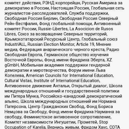
комитет действия, РЭНД корпорейшн, Русская Америка за
демократию в России, Настоящая Россия, Глобальная сеть
журналистов-расследователей, Служба поддержки,
Свободная Россия Берлин, Свободная Россия Северный
Рейн-Вестфалия, Фонд глобальной помощи, Антивоенный
комитет России, Russie-Libertes, La Asocicion de Rusos
Libres, Союз за возвращение Северных территорий,
Крымскотатарский Ресурсный Центр, Глобальный союз
IndustriALL, Russian Election Monitor, Article 19, Мнение
медиа, Федерация анархического черного креста, Радио
Свободная Европа, Германское общество изучения
Восточной Европы, Фонд имени Фридриха Эберта, XZ
gGmbH, Мобильная академия поддержки гендерной
демократии и миротворчества, Форум имени Льва
Копелева, American Councils for International Education,
Cultural Vistas, Institute of International Education,
Антивоенное движение Антальи, Открытый диалог, Школа
международных отношений и государственной политики
им Питера Мунка, Российско-канадский демократический
альянс, Школа международных отношений им Нормана
Патерсона, Центр Гражданских Свобод, Фонд Бориса
Немцова за Свободу, Фонд имени Фридриха Науманна за
свободу, Феминистское антивоенное сопротивление,
Комитет независимости Ингушетии, Прометей, Stop
Occupation of Karelia, Вернись живым, Фридом Хаус, СОТА