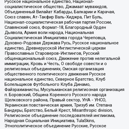
Русское национальное единство, Национал-
социалистическое общество, Джамаат мувахидов,
Объединенный Вилайат Кабарды, Балкарии и Карачая,
Союз славян, Ат-Такфир Валь-Хиджра, Пит Буль,
Национал-социалистическая рабочая партия России,
Славянский союз, Формат-18, Благородный Орден
Дьявола, Армия воли народа, Национальная
Социалистическая Инициатива города Череповца,
Духовно-Родовая Держава Русь, Русское национальное
единство, Древнерусской Инглистической церкви
Православных Староверов-Инглингов, Русский
общенациональный союз, Движение против нелегальной
иммиграции, Кровь и Честь, О свободе совести и о
религиозных объединениях, Омская организация
общественного политического движения Русское
национальное единство, Северное Братство, Клуб
Болельщиков Футбольного Клуба Динамо,
Файзрахманисты, Мусульманская религиозная организация
п. Боровский, Община Коренного Русского народа
Щелковского района, Правый сектор, УНА - УНСО,
Украинская повстанческая армия, Тризуб им. Степана
Бандеры, Братство, Белый Крест, Misanthropic division,
Религиозное объединение последователей инглиизма,
Народная Социальная Инициатива, TulaSkins,
Этнополитическое объединение Русские, Русское