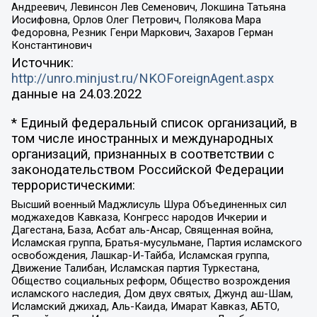
Андреевич, Левинсон Лев Семенович, Локшина Татьяна
Иосифовна, Орлов Олег Петрович, Полякова Мара
Федоровна, Резник Генри Маркович, Захаров Герман
Константинович
Источник:
http://unro.minjust.ru/NKOForeignAgent.aspx
данные на
24.03.2022
* Единый федеральный список организаций, в
том числе иностранных и международных
организаций, признанных в соответствии с
законодательством Российской Федерации
террористическими:
Высший военный Маджлисуль Шура Объединенных сил
моджахедов Кавказа, Конгресс народов Ичкерии и
Дагестана, База, Асбат аль-Ансар, Священная война,
Исламская группа, Братья-мусульмане, Партия исламского
освобождения, Лашкар-И-Тайба, Исламская группа,
Движение Талибан, Исламская партия Туркестана,
Общество социальных реформ, Общество возрождения
исламского наследия, Дом двух святых, Джунд аш-Шам,
Исламский джихад, Аль-Каида, Имарат Кавказ, АБТО,