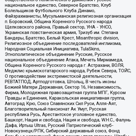
национальное единство, Северное Братство, Клуб
Болельщиков Футбольного Клуба Динамо,
Файзрахманисты, Мусульманская религиозная организация
п. Боровский, Община Коренного Русского народа
Щелковского района, Правый сектор, УНА - УНСО,
Украинская повстанческая армия, Тризуб им. Степана
Бандеры, Братство, Белый Крест, Misanthropic division,
Религиозное объединение последователей инглиизма,
Народная Социальная Инициатива, TulaSkins,
Этнополитическое объединение Русские, Русское
национальное объединение Атака, Мечеть Мирмамеда,
Община Коренного Русского народа г. Астрахани, ВОЛЯ,
Меджлис крымскотатарского народа, Рубеж Севера, ТОЙС,
О противодействии экстремистской деятельности,
РЕВТАТПОД, Артподготовка, Штольц, В честь иконы
Божией Матери Державная, Сектор 16, Независимость,
Фирма, Молодежная правозащитная группа МПГ, Курсом
Правды и Единения, Каракольская инициативная группа,
Автоград Крю, Союз Славянских Сил Руси, Алля-Аят,
Благотворительный пансионат Ак Умут, Русская
республика Русь, Арестантское уголовное единство,
Башкорт, Нация и свобода, Нация и свобода, W.H.С., Фалунь
Дафа, Иртыш Ultras, Русский Патриотический клуб-
Новокузнецк/РПК, Сибирский державный союз, Фонд