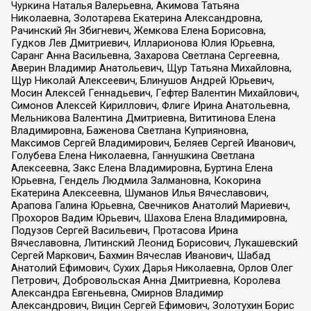
Чуркина Наталья Валерьевна, Акимова Татьяна
Николаевна, Золотарева Екатерина Александровна,
Рачинский Ян Збигневич, Жемкова Елена Борисовна,
Гудков Лев Дмитриевич, Илларионова Юлия Юрьевна,
Саранг Анна Васильевна, Захарова Светлана Сергеевна,
Аверин Владимир Анатольевич, Щур Татьяна Михайловна,
Щур Николай Алексеевич, Блинушов Андрей Юрьевич,
Мосин Алексей Геннадьевич, Гефтер Валентин Михайлович,
Симонов Алексей Кириллович, Флиге Ирина Анатольевна,
Мельникова Валентина Дмитриевна, Вититинова Елена
Владимировна, Баженова Светлана Куприяновна,
Максимов Сергей Владимирович, Беляев Сергей Иванович,
Голубева Елена Николаевна, Ганнушкина Светлана
Алексеевна, Закс Елена Владимировна, Буртина Елена
Юрьевна, Гендель Людмила Залмановна, Кокорина
Екатерина Алексеевна, Шуманов Илья Вячеславович,
Арапова Галина Юрьевна, Свечников Анатолий Мариевич,
Прохоров Вадим Юрьевич, Шахова Елена Владимировна,
Подузов Сергей Васильевич, Протасова Ирина
Вячеславовна, Литинский Леонид Борисович, Лукашевский
Сергей Маркович, Бахмин Вячеслав Иванович, Шабад
Анатолий Ефимович, Сухих Дарья Николаевна, Орлов Олег
Петрович, Добровольская Анна Дмитриевна, Королева
Александра Евгеньевна, Смирнов Владимир
Александрович, Вицин Сергей Ефимович, Золотухин Борис