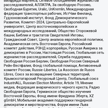
Вилфрида Мартенса, Сетевое объединение журналистов
расследователей, АЛЛАТРА, За свободную Россию,
Свободная Бурятия, Uralic, UnKremlin, Международная
федерация транспортных рабочих, ИстЧам Финланд,
Гудзоновский институт, Фонд Демократического
Развития, Комитет-2024, Центрально-Европейский
университет, Центр восточноевропейских и
международных исследований, Общество Сторожевой
башни, Библии и трактатов Свидетелей Иеговы,
Гражданский Совет, Центр анализа европейской политики,
Академическая сеть Восточная Европа, Российский
комитет действия, РЭНД корпорейшн, Русская Америка за
демократию в России, Настоящая Россия, Глобальная сеть
журналистов-расследователей, Служба поддержки,
Свободная Россия Берлин, Свободная Россия Северный
Рейн-Вестфалия, Фонд глобальной помощи, Антивоенный
комитет России, Russie-Libertes, La Asocicion de Rusos
Libres, Союз за возвращение Северных территорий,
Крымскотатарский Ресурсный Центр, Глобальный союз
IndustriALL, Russian Election Monitor, Article 19, Мнение
медиа, Федерация анархического черного креста, Радио
Свободная Европа, Германское общество изучения
Восточной Европы, Фонд имени Фридриха Эберта, XZ
gGmbH, Мобильная академия поддержки гендерной
демократии и миротворчества, Форум имени Льва