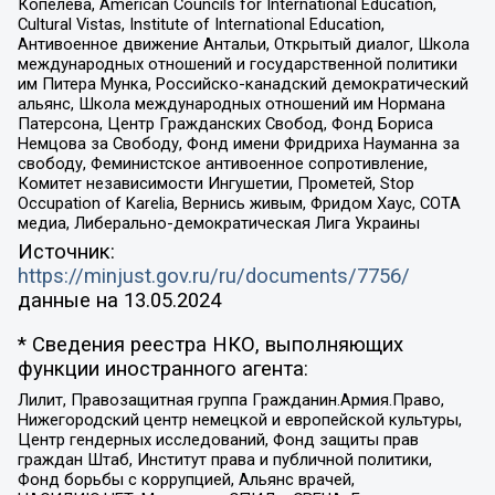
Копелева, American Councils for International Education,
Cultural Vistas, Institute of International Education,
Антивоенное движение Антальи, Открытый диалог, Школа
международных отношений и государственной политики
им Питера Мунка, Российско-канадский демократический
альянс, Школа международных отношений им Нормана
Патерсона, Центр Гражданских Свобод, Фонд Бориса
Немцова за Свободу, Фонд имени Фридриха Науманна за
свободу, Феминистское антивоенное сопротивление,
Комитет независимости Ингушетии, Прометей, Stop
Occupation of Karelia, Вернись живым, Фридом Хаус, СОТА
медиа, Либерально-демократическая Лига Украины
Источник:
https://minjust.gov.ru/ru/documents/7756/
данные на
13.05.2024
* Сведения реестра НКО, выполняющих
функции иностранного агента:
Лилит, Правозащитная группа Гражданин.Армия.Право,
Нижегородский центр немецкой и европейской культуры,
Центр гендерных исследований, Фонд защиты прав
граждан Штаб, Институт права и публичной политики,
Фонд борьбы с коррупцией, Альянс врачей,