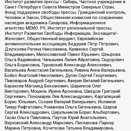
Институт развития прессы - Сибирь, Частное учреждение в
Санкт-Петербурге Совета Министров Северных Стран,
Фонд поддержки свободы прессы, Гражданский контроль,
Человек и Закон, Общественная комиссия по сохранению
наследия академика Сахарова, Информационное
агентство МЕМО. РУ, Институт региональной прессы,
Институт Развития Свободы Информации, Экозащита!-
Женсовет, Общественный вердикт, Евразийская
антимонопольная ассоциация, Бедушев Петр Петрович,
Дзугкоева Регина Николаевна, Кривенко Сергей
Владимирович, Милославский Павел Юрьевич, Шнырова
Ольга Вадимовна, Чанышева Лилия Айратовна, Сидорович
Ольга Борисовна, Туровский Александр Алексеевич,
Васильева Анастасия Евгеньевна, Ривина Анна Валерьевна,
Бойко Анатолий Николаевич, Дугин Сергей Георгиевич,
Пивоваров Андрей Сергеевич, Аверин Виталий Евгеньевич,
Барахоев Магомед Бекханович, Шарипков Олег
Викторович, Мошель Ирина Ароновна, Шведов Григорий
Сергеевич, Пономарев Лев Александрович, Каргалицкий
Борис Юльевич, Созаев Валерий Валерьевич, Исламов
Тимур Рифгатович, Романова Ольга Евгеньевна, Щаров
Сергей Алексадрович, Цирульников Борис Альбертович,
Гасан Ольга Павловна, Паутов Юрий Анатольевич,
Верховский Александр Маркович, Пислакова-Паркер
Марина Петровна, Кочеткова Татьяна Владимировна,