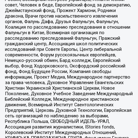
совет, Человек в беде, Европейский фонд за демократию,
Джеймстаунский фонд, Прожект Хармони, Родники
дракона, Врачи против насильственного извлечения
органов, Фалунь Дафа, Друзья Фалуньгун, Фалуньгун,
Коалиция по расследованию преследования в отношении
Фалуньгун в Китае, Всемирная организация по
расследованию преследований Фалуньгун, Пражский
гражданский центр, Ассоциация школ политических
исследований при Совете Европы, Центр либеральной
современности, Форум русскоязычных европейцев,
Немецко-русский обмен, Бард колледж, Европейский
выбор, Фонд Ходорковского, Оксфордский российский
фонд, Фонд Будущее России, Компания свободы
информации, Проект Медиа, Международное партнерство
за права человека, Духовное Управление Евангельских
Христиан Украинской Христианской Церкви, Новое
Поколение, Духовное Учебное Заведение Международный
Библейский Колледж, Международное христианское
движение, Всемирный Институт Саентологических
Предприятий, Церковь Духовной Технологии, Европейская
сеть организаций по наблюдению за выборами,
Республика Польша, СВОБОДНЫЙ ИДЕЛЬ-УРАЛ,
Ассоциация развития журналистики, IStories fonds,
Королевский Институт Международных Отношений,