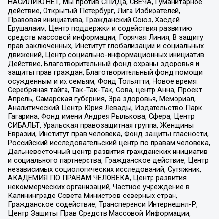
НАСИЛИЮ.НЕТ, Мы против СПИДа, СВЕЧА, Гуманитарное
действие, Открытый Петербург, Лига Избирателей,
Правовая инициатива, Гражданский Союз, Хасдей
Ерушалаим, Центр поддержки и содействия развитию
средств массовой информации, Горячая Линия, В защиту
прав заключенных, Институт глобализации и социальных
движений, Центр социально-информационных инициатив
Действие, Благотворительный фонд охраны здоровья и
защиты прав граждан, Благотворительный фонд помощи
осужденным и их семьям, Фонд Тольятти, Новое время,
Серебряная тайга, Так-Так-Так, Сова, центр Анна, Проект
Апрель, Самарская губерния, Эра здоровья, Мемориал,
Аналитический Центр Юрия Левады, Издательство Парк
Гагарина, Фонд имени Андрея Рылькова, Сфера, Центр
СИБАЛЬТ, Уральская правозащитная группа, Женщины
Евразии, Институт прав человека, Фонд защиты гласности,
Российский исследовательский центр по правам человека,
Дальневосточный центр развития гражданских инициатив
и социального партнерства, Гражданское действие, Центр
независимых социологических исследований, Сутяжник,
АКАДЕМИЯ ПО ПРАВАМ ЧЕЛОВЕКА, Центр развития
некоммерческих организаций, Частное учреждение в
Калининграде Совета Министров северных стран,
Гражданское содействие, Трансперенси Интернешнл-Р,
Центр Защиты Прав Средств Массовой Информации,