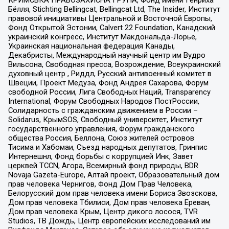
КРИМСЬКА ПРАВОЗАХИСНА ГРУПА, Фонд имени Генриха
Бёлля, Stichting Bellingcat, Bellingcat Ltd, The Insider, Институт
правовой инициативы Центральной и Восточной Европы,
Фонд Открытой Эстонии, Calvert 22 Foundation, Канадский
украинский конгресс, Институт Макдональда-Лорье,
Украинская национальная федерация Канады,
Декабристы, Международный научный центр им Вудро
Вильсона, Свободная пресса, Возрождение, Всеукраинский
духовный центр , Риддл, Русский антивоенный комитет в
Швеции, Проект Медуза, Фонд Андрея Сахарова, Форум
свободной России, Лига Свободных Наций, Transparеncy
International, Форум Свободных Народов ПостРоссии,
Солидарность с гражданским движением в России –
Solidarus, КрымSOS, Свободный университет, Институт
государственного управления, Форум гражданского
общества Россия, Беллона, Союз жителей островов
Тисима и Хабомаи, Съезд народных депутатов, Гринпис
Интернешнл, Фонд борьбы с коррупцией Инк, Завет
церквей TCCN, Агора, Всемирный фонд природы, BDR
Novaja Gazeta-Europe, Алтай проект, Образовательный дом
прав человека Чернигов, Фонд Дом Прав Человека,
Белорусский дом прав человека имени Бориса Звозскова,
Дом прав человека Тбилиси, Дом прав человека Ереван,
Дом прав человека Крым, Центр дикого лосося, TVR
Studios, ТВ Дождь, Центр европейских исследований им