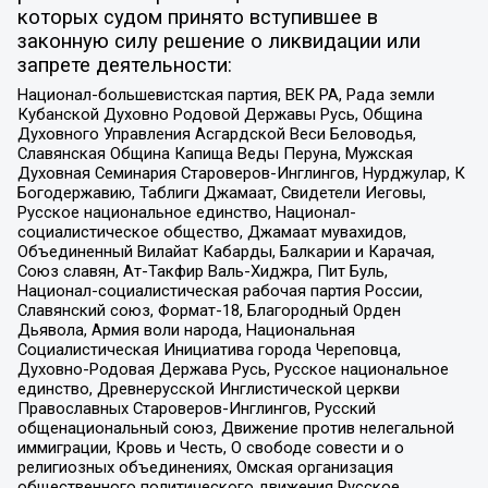
которых судом принято вступившее в
законную силу решение о ликвидации или
запрете деятельности:
Национал-большевистская партия, ВЕК РА, Рада земли
Кубанской Духовно Родовой Державы Русь, Община
Духовного Управления Асгардской Веси Беловодья,
Славянская Община Капища Веды Перуна, Мужская
Духовная Семинария Староверов-Инглингов, Нурджулар, К
Богодержавию, Таблиги Джамаат, Свидетели Иеговы,
Русское национальное единство, Национал-
социалистическое общество, Джамаат мувахидов,
Объединенный Вилайат Кабарды, Балкарии и Карачая,
Союз славян, Ат-Такфир Валь-Хиджра, Пит Буль,
Национал-социалистическая рабочая партия России,
Славянский союз, Формат-18, Благородный Орден
Дьявола, Армия воли народа, Национальная
Социалистическая Инициатива города Череповца,
Духовно-Родовая Держава Русь, Русское национальное
единство, Древнерусской Инглистической церкви
Православных Староверов-Инглингов, Русский
общенациональный союз, Движение против нелегальной
иммиграции, Кровь и Честь, О свободе совести и о
религиозных объединениях, Омская организация
общественного политического движения Русское