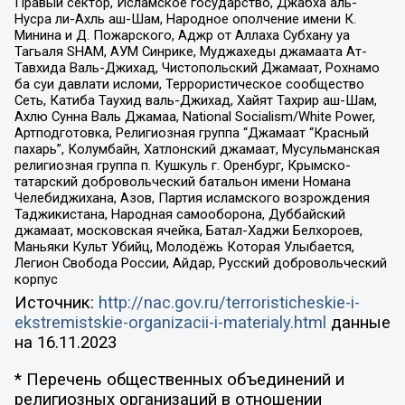
Правый сектор, Исламское государство, Джабха аль-
Нусра ли-Ахль аш-Шам, Народное ополчение имени К.
Минина и Д. Пожарского, Аджр от Аллаха Субхану уа
Тагьаля SHAM, АУМ Синрике, Муджахеды джамаата Ат-
Тавхида Валь-Джихад, Чистопольский Джамаат, Рохнамо
ба суи давлати исломи, Террористическое сообщество
Сеть, Катиба Таухид валь-Джихад, Хайят Тахрир аш-Шам,
Ахлю Сунна Валь Джамаа, National Socialism/White Power,
Артподготовка, Религиозная группа “Джамаат “Красный
пахарь”, Колумбайн, Хатлонский джамаат, Мусульманская
религиозная группа п. Кушкуль г. Оренбург, Крымско-
татарский добровольческий батальон имени Номана
Челебиджихана, Азов, Партия исламского возрождения
Таджикистана, Народная самооборона, Дуббайский
джамаат, московская ячейка, Батал-Хаджи Белхороев,
Маньяки Культ Убийц, Молодёжь Которая Улыбается,
Легион Свобода России, Айдар, Русский добровольческий
корпус
Источник:
http://nac.gov.ru/terroristicheskie-i-
ekstremistskie-organizacii-i-materialy.html
данные
на
16.11.2023
* Перечень общественных объединений и
религиозных организаций в отношении