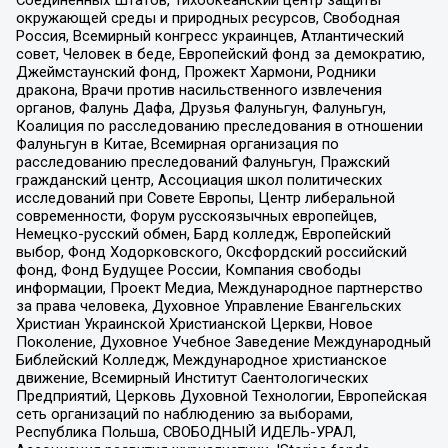
Соединенных Штатов, Тихоокеанский центр защиты
окружающей среды и природных ресурсов, Свободная
Россия, Всемирный конгресс украинцев, Атлантический
совет, Человек в беде, Европейский фонд за демократию,
Джеймстаунский фонд, Прожект Хармони, Родники
дракона, Врачи против насильственного извлечения
органов, Фалунь Дафа, Друзья Фалуньгун, Фалуньгун,
Коалиция по расследованию преследования в отношении
Фалуньгун в Китае, Всемирная организация по
расследованию преследований Фалуньгун, Пражский
гражданский центр, Ассоциация школ политических
исследований при Совете Европы, Центр либеральной
современности, Форум русскоязычных европейцев,
Немецко-русский обмен, Бард колледж, Европейский
выбор, Фонд Ходорковского, Оксфордский российский
фонд, Фонд Будущее России, Компания свободы
информации, Проект Медиа, Международное партнерство
за права человека, Духовное Управление Евангельских
Христиан Украинской Христианской Церкви, Новое
Поколение, Духовное Учебное Заведение Международный
Библейский Колледж, Международное христианское
движение, Всемирный Институт Саентологических
Предприятий, Церковь Духовной Технологии, Европейская
сеть организаций по наблюдению за выборами,
Республика Польша, СВОБОДНЫЙ ИДЕЛЬ-УРАЛ,