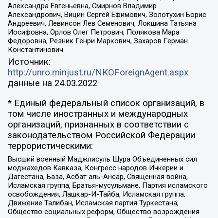
Александра Евгеньевна, Смирнов Владимир
Александрович, Вицин Сергей Ефимович, Золотухин Борис
Андреевич, Левинсон Лев Семенович, Локшина Татьяна
Иосифовна, Орлов Олег Петрович, Полякова Мара
Федоровна, Резник Генри Маркович, Захаров Герман
Константинович
Источник:
http://unro.minjust.ru/NKOForeignAgent.aspx
данные на
24.03.2022
* Единый федеральный список организаций, в
том числе иностранных и международных
организаций, признанных в соответствии с
законодательством Российской Федерации
террористическими:
Высший военный Маджлисуль Шура Объединенных сил
моджахедов Кавказа, Конгресс народов Ичкерии и
Дагестана, База, Асбат аль-Ансар, Священная война,
Исламская группа, Братья-мусульмане, Партия исламского
освобождения, Лашкар-И-Тайба, Исламская группа,
Движение Талибан, Исламская партия Туркестана,
Общество социальных реформ, Общество возрождения