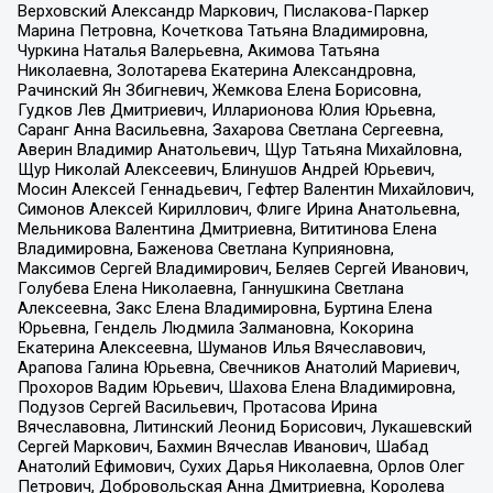
Верховский Александр Маркович, Пислакова-Паркер
Марина Петровна, Кочеткова Татьяна Владимировна,
Чуркина Наталья Валерьевна, Акимова Татьяна
Николаевна, Золотарева Екатерина Александровна,
Рачинский Ян Збигневич, Жемкова Елена Борисовна,
Гудков Лев Дмитриевич, Илларионова Юлия Юрьевна,
Саранг Анна Васильевна, Захарова Светлана Сергеевна,
Аверин Владимир Анатольевич, Щур Татьяна Михайловна,
Щур Николай Алексеевич, Блинушов Андрей Юрьевич,
Мосин Алексей Геннадьевич, Гефтер Валентин Михайлович,
Симонов Алексей Кириллович, Флиге Ирина Анатольевна,
Мельникова Валентина Дмитриевна, Вититинова Елена
Владимировна, Баженова Светлана Куприяновна,
Максимов Сергей Владимирович, Беляев Сергей Иванович,
Голубева Елена Николаевна, Ганнушкина Светлана
Алексеевна, Закс Елена Владимировна, Буртина Елена
Юрьевна, Гендель Людмила Залмановна, Кокорина
Екатерина Алексеевна, Шуманов Илья Вячеславович,
Арапова Галина Юрьевна, Свечников Анатолий Мариевич,
Прохоров Вадим Юрьевич, Шахова Елена Владимировна,
Подузов Сергей Васильевич, Протасова Ирина
Вячеславовна, Литинский Леонид Борисович, Лукашевский
Сергей Маркович, Бахмин Вячеслав Иванович, Шабад
Анатолий Ефимович, Сухих Дарья Николаевна, Орлов Олег
Петрович, Добровольская Анна Дмитриевна, Королева