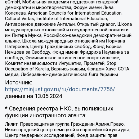
gGmbH, Мобильная академия поддержки гендерной
демократии и миротворчества, Форум имени Льва
Копелева, American Councils for International Education,
Cultural Vistas, Institute of International Education,
Антивоенное движение Антальи, Открытый диалог, Школа
международных отношений и государственной политики
им Питера Мунка, Российско-канадский демократический
альянс, Школа международных отношений им Нормана
Патерсона, Центр Гражданских Свобод, Фонд Бориса
Немцова за Свободу, Фонд имени Фридриха Науманна за
свободу, Феминистское антивоенное сопротивление,
Комитет независимости Ингушетии, Прометей, Stop
Occupation of Karelia, Вернись живым, Фридом Хаус, СОТА
медиа, Либерально-демократическая Лига Украины
Источник:
https://minjust.gov.ru/ru/documents/7756/
данные на
13.05.2024
* Сведения реестра НКО, выполняющих
функции иностранного агента:
Лилит, Правозащитная группа Гражданин.Армия.Право,
Нижегородский центр немецкой и европейской культуры,
Центр гендерных исследований, Фонд защиты прав