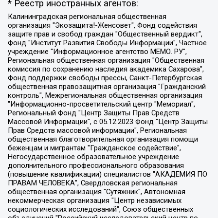
* Реестр иностранных агентов:
Калининградская региональная общественная организация "Экозащита!-Женсовет", Фонд содействия защите прав и свобод граждан "Общественный вердикт", Фонд "Институт Развития Свободы Информации", Частное учреждение "Информационное агентство МЕМО. РУ", Региональная общественная организация "Общественная комиссия по сохранению наследия академика Сахарова", Фонд поддержки свободы прессы, Санкт-Петербургская общественная правозащитная организация "Гражданский контроль", Межрегиональная общественная организация "Информационно-просветительский центр "Мемориал", Региональный Фонд "Центр Защиты Прав Средств Массовой Информации", с 05.12.2023 Фонд "Центр Защиты Прав Средств массовой информации", Региональная общественная благотворительная организация помощи беженцам и мигрантам "Гражданское содействие", Негосударственное образовательное учреждение дополнительного профессионального образования (повышение квалификации) специалистов "АКАДЕМИЯ ПО ПРАВАМ ЧЕЛОВЕКА", Свердловская региональная общественная организация "Сутяжник", Автономная некоммерческая организация "Центр независимых социологических исследований", Союз общественных объединений "Российский исследовательский центр по правам человека", Региональное общественное учреждение научно-информационный центр "МЕМОРИАЛ", Некоммерческая организация "Фонд защиты гласности", Автономная некоммерческая организация "Институт прав человека", Городская общественная организация "Екатеринбургское общество "МЕМОРИАЛ", Городская общественная организация "Рязанское историко-просветительское и правозащитное общество "Мемориал" (Рязанский Мемориал), Челябинский региональный орган общественной самодеятельности – женское общественное объединение "Женщины Евразии", Челябинский региональный орган общественной самодеятельности "Уральская правозащитная группа", Фонд содействия защите здоровья и социальной справедливости имени Андрея Рылькова, Автономная Некоммерческая Организация "Аналитический Центр Юрия Левады", Автономная некоммерческая организация социальной поддержки населения "Проект Апрель", Региональная общественная организация помощи женщинам и детям, находящимся в кризисной ситуации "Информационно-методический центр "Анна", Фонд содействия развитию массовых коммуникаций и правовому просвещению "Так-так-Так", Фонд содействия устойчивому развитию "Серебряная тайга", Свердловский региональный общественный фонд социальных проектов "Новое время", "Idel.Реалии", Кавказ.Реалии, Крым.Реалии, Телеканал Настоящее Время, Татаро-башкирская служба Радио Свобода (Azatliq Radiosi), Радио Свободная Европа/Радио Свобода (PCE/PC), "Сибирь.Реалии", "Фактограф", Благотворительный фонд помощи осужденным и их семьям, Автономная некоммерческая организация "Институт глобализации и социальных движений", Фонд "В защиту прав заключенных", Частное учреждение "Центр поддержки и содействия развитию средств массовой информации", Пензенский региональный общественный благотворительный фонд "Гражданский союз", "Север.Реалии", Некоммерческая организация Фонд "Правовая инициатива", Общество с ограниченной ответственностью "Радио Свободная Европа/Радио Свобода", Чешское информационное агентство "MEDIUM-ORIENT", Красноярская региональная общественная организация "Мы против СПИДа", Камалягин Денис Николаевич, Маркелов Сергей Евгеньевич, Пономарев Лев Александрович, Савицкая Людмила Алексеевна, Автономная некоммерческая организация "Центр по работе с проблемой насилия "НАСИЛИЮ.НЕТ", Межрегиональный профессиональный союз работников здравоохранения "Альянс врачей", Юридическое лицо, зарегистрированное в Латвийской Республике, SIA "Medusa Project" (регистрационный номер 40103797863, дата регистрации 10.06.2014), Некоммерческая организация "Фонд по борьбе с коррупцией", Автономная некоммерческая организация "Институт права и публичной политики", Баданин Роман Сергеевич, Гликин Максим Александрович, Железнова Мария Михайловна, Лукьянова Юлия Сергеевна, Маетная Елизавета Витальевна, Маняхин Петр Борисович, Чуракова Ольга Владимировна, Ярош Юлия Петровна, Юридическое лицо "The Insider SIA", зарегистрированное в Риге, Латвийская Республика (дата регистрации 26.06.2015), являющееся администратором доменного имени интернет-издания "The Insider SIA", https://theins.ru, Постернак Алексей Евгеньевич, Рубин Михаил Аркадьевич, Анин Роман Александрович, Юридическое лицо Istories fonds, зарегистрированное в Латвийской Республике (регистрационный номер 50008295751, дата регистрации 24.02.2020), Великовский Дмитрий Александрович, Долинина Ирина Николаевна, Мароховская Алеся Алексеевна, Шлейнов Роман Юрьевич, Шмагун Олеся Валентиновна, Общество с ограниченной ответственностью "Альтаир 2021", Общество с ограниченной ответственностью "Вега 2021", Общество с ограниченной ответственностью "Главный редактор 2021", Общество с ограниченной ответственностью "Ромашки монолит", Важенков Артем Валерьевич, Ивановская областная общественная организация "Центр гендерных исследований", Гурман Юрий Альбертович, Медиапроект "ОВД-Инфо", Егоров Владимир Владимирович, Жилинский Владимир Александрович, Общество с ограниченной ответственностью "ЗП", Иванова София Юрьевна, Карезина Инна Павловна, Кильтау Екатерина Викторовна, Петров Алексей Викторович, Пискунов Сергей Евгеньевич, Смирнов Сергей Сергеевич, Тихонов Михаил Сергеевич, Общество с ограниченной ответственностью "ЖУРНАЛИСТ-ИНОСТРАННЫЙ АГЕНТ", Арапова Галина Юрьевна, Вольтская Татьяна Анатольевна, Американская компания "Mason G.E.S. Anonymous Foundation" (США), являющаяся владельцем интернет-издания https://mnews.world/, Компания "Stichting Bellingcat", зарегистрированная в Нидерландах (дата регистрации 11.07.2018), Захаров Андрей Вячеславович, Клепиковская Екатерина Дмитриевна, Общество с ограниченной ответственностью "МЕМО", Перл Роман Александрович, Симонов Евгений Алексеевич, Соловьева Елена Анатольевна, Сотников Даниил Владимирович, Сурначева Елизавета Дмитриевна, Автономная некоммерческая организация по защите прав человека и информированию населения "Якутия – Наше Мнение", Общество с ограниченной ответственностью "Москоу диджитал медиа", с 26.01.2023 Общество с ограниченной ответственностью "Чайка Белые сады", Ветошкина Валерия Валерьевна, Заговора Максим Александрович, Межрегиональное общественное движение "Российская ЛГБТ - сеть", Оленичев Максим Владимирович, Павлов Иван Юрьевич, Скворцова Елена Сергеевна, Общество с ограниченной ответственностью "Как бы инагент", Кочетков Игорь Викторович, Общество с ограниченной ответственностью "Честные выборы", Еланчик Олег Александрович, Общество с ограниченной ответственностью "Нобелевский призыв", Гималова Регина Эмилевна, Григорьев Андрей Валерьевич, Григорьева Алина Александровна, Ассоциация по содействию защите прав призывников, альтернативнослужащих и военнослужащих "Правозащитная группа "Гражданин.Армия.Право", Хисамова Регина Фаритовна, Автономная некоммерческая организация по реализации социально-правовых программ "Лилит", Дальневосточное общественное движение "Маяк", Санкт-Петербургская ЛГБТ-инициативная группа "Выход", Инициативная группа ЛГБТ+ "Реверс", Алексеев Андрей Викторович, Бекбулатова Таисия Львовна, Беляев Иван Михайлович, Владыкина Елена Сергеевна, Гельман Марат Александрович, Никульшина Вероника Юрьевна, Толоконникова Надежда Андреевна, Шендерович Виктор Анатольевич, Общество с ограниченной ответственностью "Данное сообщение", Общество с ограниченной ответственностью Издательский дом "Новая глава", Айнбиндер Александра Александровна, Московский комьюнити-центр для ЛГБТ+инициатив, Благотворительный фонд развития филантропии, Deutsche Welle (Германия, Kurt-Schumacher-Strasse 3, 53113 Bonn), Борзунова Мария Михайловна, Воробьев Виктор Викторович, Голубева Анна Львовна, Константинова Алла Михайловна, Малкова Ирина Владимировна, Мурадов Мурад Абдулгалимович, Осетинская Елизавета Николаевна, Понасенков Евгений Николаевич, Ганапольский Матвей Юрьевич, Киселев Евгений Алексеевич, Борухович Ирина Григорьевна, Дремин Иван Тимофеевич, Дубровский Дмитрий Викторович, Красноярская региональная общественная организация поддержки и развития альтернативных образовательных технологий и межкультурных коммуникаций "ИНТЕРРА", Маяковская Екатерина Алексеевна, Фейгин Марк Захарович, Филимонов Андрей Викторович, Дзугкоева Регина Николаевна, Доброхотов Роман Александрович, Дудь Юрий Александрович, Елкин Сергей Владимирович, Кругликов Кирилл Игоревич, Сабунаева Мария Леонидовна, Семенов Алексей Владимирович, Шаинян Карен Багратович, Шульман Екатерина Михайловна, Асафьев Артур Валерьевич, Вахштайн Виктор Семенович, Венедиктов Алексей Алексеевич, Лушникова Екатерина Евгеньевна, Волков Леонид Михайлович, Невзоров Александр Глебович, Пархоменко Сергей Борисович, Сироткин Ярослав Николаевич, Кара-Мурза Владимир Владимирович, Баранова Наталья Владимировна, Гозман Леонид Яковлевич, Кагарлицкий Борис Юльевич, Климарев Михаил Валерьевич, Милов Владимир Станиславович, Автономная некоммерческая организация Краснодарский центр современного искусства "Типография", Моргенштерн Алишер Тагирович, Соболь Любовь Эдуардовна, Общество с ограниченной ответственностью "ЛИЗА НОРМ", Каспаров Гарри Кимович, Ходорковский Михаил Борисович, Общество с ограниченной ответственностью "Апрельские тезисы", Данилович Ирина Брониславовна, Кашин Олег Владимирович, Петров Николай Владимирович, Пивоваров Алексей Владимирович, Соколов Михаил Владимирович, Цветкова Юлия Владимировна, Чичваркин Евгений Александрович, Комитет против пыток/Команда против пыток, Общество с ограниченной ответственностью "Первый научный", Общество с ограниченной ответственностью "Вертолет и ко", Белоцерковская Вероника Борисовна, Кац Максим Евгеньевич, Лазарева Татьяна Юрьевна, Шаведдинов Руслан Табризович, Яшин Илья Валерьевич, Общество с ограниченной ответственностью "Иноагент ААВ", Алешковский Дмитрий Петрович, Альбац Евгения Марковна, Быков Дмитрий Львович, Галямина Юлия Евгеньевна, Лойко Сергей Леонидович, Мартынов Кирилл Константинович, Медведев Сергей Александрович, Крашенинников Федор Геннадиевич, Гордеева Катерина Вл