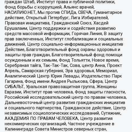
граждан Штаб, Институт права и публичной политики,
Фонд борьбы с коррупцией, Альянс врачей,
НАСИЛИЮ.НЕТ, Мы против СПИДа, СВЕЧА, Гуманитарное
действие, Открытый Петербург, Лига Избирателей,
Правовая инициатива, Гражданский Союз, Хасдей
Ерушалаим, Центр поддержки и содействия развитию
средств массовой информации, Горячая Линия, В защиту
прав заключенных, Институт глобализации и социальных
движений, Центр социально-информационных инициатив
Действие, Благотворительный фонд охраны здоровья и
защиты прав граждан, Благотворительный фонд помощи
осужденным и их семьям, Фонд Тольятти, Новое время,
Серебряная тайга, Так-Так-Так, Сова, центр Анна, Проект
Апрель, Самарская губерния, Эра здоровья, Мемориал,
Аналитический Центр Юрия Левады, Издательство Парк
Гагарина, Фонд имени Андрея Рылькова, Сфера, Центр
СИБАЛЬТ, Уральская правозащитная группа, Женщины
Евразии, Институт прав человека, Фонд защиты гласности,
Российский исследовательский центр по правам человека,
Дальневосточный центр развития гражданских инициатив
и социального партнерства, Гражданское действие, Центр
независимых социологических исследований, Сутяжник,
АКАДЕМИЯ ПО ПРАВАМ ЧЕЛОВЕКА, Центр развития
некоммерческих организаций, Частное учреждение в
Калининграде Совета Министров северных стран,