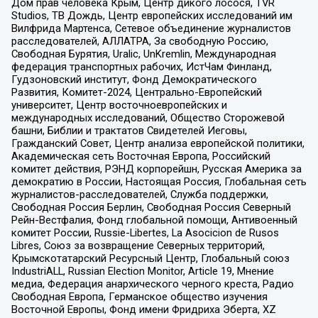
Дом прав человека Крым, Центр дикого лосося, TVR
Studios, ТВ Дождь, Центр европейских исследований им
Вилфрида Мартенса, Сетевое объединение журналистов
расследователей, АЛЛАТРА, За свободную Россию,
Свободная Бурятия, Uralic, UnKremlin, Международная
федерация транспортных рабочих, ИстЧам Финланд,
Гудзоновский институт, Фонд Демократического
Развития, Комитет-2024, Центрально-Европейский
университет, Центр восточноевропейских и
международных исследований, Общество Сторожевой
башни, Библии и трактатов Свидетелей Иеговы,
Гражданский Совет, Центр анализа европейской политики,
Академическая сеть Восточная Европа, Российский
комитет действия, РЭНД корпорейшн, Русская Америка за
демократию в России, Настоящая Россия, Глобальная сеть
журналистов-расследователей, Служба поддержки,
Свободная Россия Берлин, Свободная Россия Северный
Рейн-Вестфалия, Фонд глобальной помощи, Антивоенный
комитет России, Russie-Libertes, La Asocicion de Rusos
Libres, Союз за возвращение Северных территорий,
Крымскотатарский Ресурсный Центр, Глобальный союз
IndustriALL, Russian Election Monitor, Article 19, Мнение
медиа, Федерация анархического черного креста, Радио
Свободная Европа, Германское общество изучения
Восточной Европы, Фонд имени Фридриха Эберта, XZ