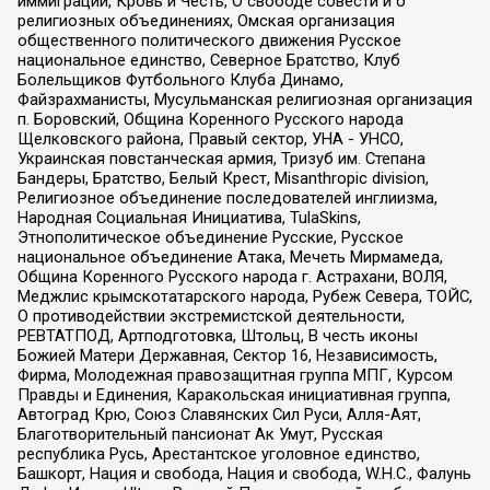
иммиграции, Кровь и Честь, О свободе совести и о
религиозных объединениях, Омская организация
общественного политического движения Русское
национальное единство, Северное Братство, Клуб
Болельщиков Футбольного Клуба Динамо,
Файзрахманисты, Мусульманская религиозная организация
п. Боровский, Община Коренного Русского народа
Щелковского района, Правый сектор, УНА - УНСО,
Украинская повстанческая армия, Тризуб им. Степана
Бандеры, Братство, Белый Крест, Misanthropic division,
Религиозное объединение последователей инглиизма,
Народная Социальная Инициатива, TulaSkins,
Этнополитическое объединение Русские, Русское
национальное объединение Атака, Мечеть Мирмамеда,
Община Коренного Русского народа г. Астрахани, ВОЛЯ,
Меджлис крымскотатарского народа, Рубеж Севера, ТОЙС,
О противодействии экстремистской деятельности,
РЕВТАТПОД, Артподготовка, Штольц, В честь иконы
Божией Матери Державная, Сектор 16, Независимость,
Фирма, Молодежная правозащитная группа МПГ, Курсом
Правды и Единения, Каракольская инициативная группа,
Автоград Крю, Союз Славянских Сил Руси, Алля-Аят,
Благотворительный пансионат Ак Умут, Русская
республика Русь, Арестантское уголовное единство,
Башкорт, Нация и свобода, Нация и свобода, W.H.С., Фалунь