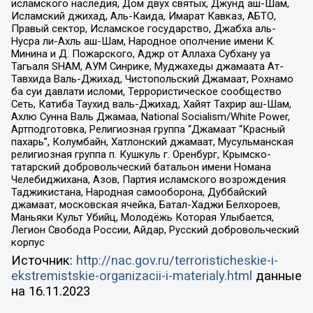
исламского наследия, Дом двух святых, Джунд аш-Шам,
Исламский джихад, Аль-Каида, Имарат Кавказ, АБТО,
Правый сектор, Исламское государство, Джабха аль-
Нусра ли-Ахль аш-Шам, Народное ополчение имени К.
Минина и Д. Пожарского, Аджр от Аллаха Субхану уа
Тагьаля SHAM, АУМ Синрике, Муджахеды джамаата Ат-
Тавхида Валь-Джихад, Чистопольский Джамаат, Рохнамо
ба суи давлати исломи, Террористическое сообщество
Сеть, Катиба Таухид валь-Джихад, Хайят Тахрир аш-Шам,
Ахлю Сунна Валь Джамаа, National Socialism/White Power,
Артподготовка, Религиозная группа “Джамаат “Красный
пахарь”, Колумбайн, Хатлонский джамаат, Мусульманская
религиозная группа п. Кушкуль г. Оренбург, Крымско-
татарский добровольческий батальон имени Номана
Челебиджихана, Азов, Партия исламского возрождения
Таджикистана, Народная самооборона, Дуббайский
джамаат, московская ячейка, Батал-Хаджи Белхороев,
Маньяки Культ Убийц, Молодёжь Которая Улыбается,
Легион Свобода России, Айдар, Русский добровольческий
корпус
Источник:
http://nac.gov.ru/terroristicheskie-i-
ekstremistskie-organizacii-i-materialy.html
данные
на
16.11.2023