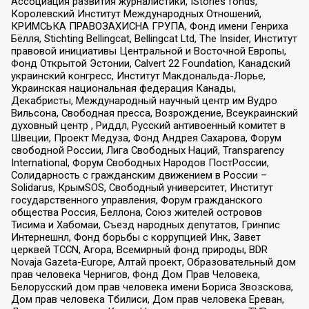
Ассоциация развития журналистики, IStories fonds,
Королевский Институт Международных Отношений,
КРИМСЬКА ПРАВОЗАХИСНА ГРУПА, Фонд имени Генриха
Бёлля, Stichting Bellingcat, Bellingcat Ltd, The Insider, Институт
правовой инициативы Центральной и Восточной Европы,
Фонд Открытой Эстонии, Calvert 22 Foundation, Канадский
украинский конгресс, Институт Макдональда-Лорье,
Украинская национальная федерация Канады,
Декабристы, Международный научный центр им Вудро
Вильсона, Свободная пресса, Возрождение, Всеукраинский
духовный центр , Риддл, Русский антивоенный комитет в
Швеции, Проект Медуза, Фонд Андрея Сахарова, Форум
свободной России, Лига Свободных Наций, Transparеncy
International, Форум Свободных Народов ПостРоссии,
Солидарность с гражданским движением в России –
Solidarus, КрымSOS, Свободный университет, Институт
государственного управления, Форум гражданского
общества Россия, Беллона, Союз жителей островов
Тисима и Хабомаи, Съезд народных депутатов, Гринпис
Интернешнл, Фонд борьбы с коррупцией Инк, Завет
церквей TCCN, Агора, Всемирный фонд природы, BDR
Novaja Gazeta-Europe, Алтай проект, Образовательный дом
прав человека Чернигов, Фонд Дом Прав Человека,
Белорусский дом прав человека имени Бориса Звозскова,
Дом прав человека Тбилиси, Дом прав человека Ереван,