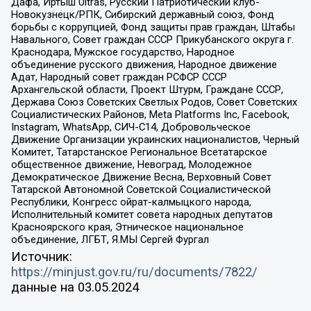
Дафа, Иртыш Ultras, Русский Патриотический клуб-
Новокузнецк/РПК, Сибирский державный союз, Фонд
борьбы с коррупцией, Фонд защиты прав граждан, Штабы
Навального, Совет граждан СССР Прикубанского округа г.
Краснодара, Мужское государство, Народное
объединение русского движения, Народное движение
Адат, Народный совет граждан РСФСР СССР
Архангельской области, Проект Штурм, Граждане СССР,
Держава Союз Советских Светлых Родов, Совет Советских
Социалистических Районов, Meta Platforms Inc, Facebook,
Instagram, WhatsApp, СИЧ-С14, Добровольческое
Движение Организации украинских националистов, Черный
Комитет, Татарстанское Региональное Всетатарское
общественное движение, Невоград, Молодежное
Демократическое Движение Весна, Верховный Совет
Татарской Автономной Советской Социалистической
Республики, Конгресс ойрат-калмыцкого народа,
Исполнительный комитет совета народных депутатов
Красноярского края, Этническое национальное
объединение, ЛГБТ, Я.МЫ Сергей Фургал
Источник:
https://minjust.gov.ru/ru/documents/7822/
данные на
03.05.2024