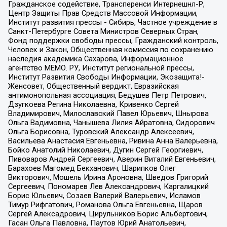
Гражданское содействие, Трансперенси Интернешнл-Р,
Центр Защиты Прав Средств Массовой Информации,
Институт развития прессы - Сибирь, Частное учреждение в
Санкт-Петербурге Совета Министров Северных Стран,
Фонд поддержки свободы прессы, Гражданский контроль,
Человек и Закон, Общественная комиссия по сохранению
наследия академика Сахарова, Информационное
агентство МЕМО. РУ, Институт региональной прессы,
Институт Развития Свободы Информации, Экозащита!-
Женсовет, Общественный вердикт, Евразийская
антимонопольная ассоциация, Бедушев Петр Петрович,
Дзугкоева Регина Николаевна, Кривенко Сергей
Владимирович, Милославский Павел Юрьевич, Шнырова
Ольга Вадимовна, Чанышева Лилия Айратовна, Сидорович
Ольга Борисовна, Туровский Александр Алексеевич,
Васильева Анастасия Евгеньевна, Ривина Анна Валерьевна,
Бойко Анатолий Николаевич, Дугин Сергей Георгиевич,
Пивоваров Андрей Сергеевич, Аверин Виталий Евгеньевич,
Барахоев Магомед Бекханович, Шарипков Олег
Викторович, Мошель Ирина Ароновна, Шведов Григорий
Сергеевич, Пономарев Лев Александрович, Каргалицкий
Борис Юльевич, Созаев Валерий Валерьевич, Исламов
Тимур Рифгатович, Романова Ольга Евгеньевна, Щаров
Сергей Алексадрович, Цирульников Борис Альбертович,
Гасан Ольга Павловна, Паутов Юрий Анатольевич,