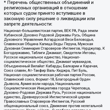
* Перечень общественных объединений и
религиозных организаций в отношении
которых судом принято вступившее в
законную силу решение о ликвидации или
запрете деятельности:
Национал-большевистская партия, ВЕК РА, Рада земли
Кубанской Духовно Родовой Державы Русь, Община
Духовного Управления Асгардской Веси Беловодья,
Славянская Община Капища Веды Перуна, Мужская
Духовная Семинария Староверов-Инглингов, Нурджулар, К
Богодержавию, Таблиги Джамаат, Свидетели Иеговы,
Русское национальное единство, Национал-
социалистическое общество, Джамаат мувахидов,
Объединенный Вилайат Кабарды, Балкарии и Карачая,
Союз славян, Ат-Такфир Валь-Хиджра, Пит Буль,
Национал-социалистическая рабочая партия России,
Славянский союз, Формат-18, Благородный Орден
Дьявола, Армия воли народа, Национальная
Социалистическая Инициатива города Череповца,
Духовно-Родовая Держава Русь, Русское национальное
единство, Древнерусской Инглистической церкви
Православных Староверов-Инглингов, Русский
общенациональный союз, Движение против нелегальной