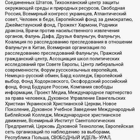
Соединенных Штатов, Тихоокеанский центр защиты
окружающей среды и природных ресурсов, Свободная
Россия, Всемирный конгресс украинцев, Атлантический
совет, Человек в беде, Европейский фонд за демократию,
Джеймстаунский фонд, Прожект Хармони, Родники
дракона, Врачи против насильственного извлечения
органов, Фалунь Дафа, Друзья Фалуньгун, Фалуньгун,
Коалиция по расследованию преследования в отношении
Фалуньгун в Китае, Всемирная организация по
расследованию преследований Фалуньгун, Пражский
гражданский центр, Ассоциация школ политических
исследований при Совете Европы, Центр либеральной
современности, Форум русскоязычных европейцев,
Немецко-русский обмен, Бард колледж, Европейский
выбор, Фонд Ходорковского, Оксфордский российский
фонд, Фонд Будущее России, Компания свободы
информации, Проект Медиа, Международное партнерство
за права человека, Духовное Управление Евангельских
Христиан Украинской Христианской Церкви, Новое
Поколение, Духовное Учебное Заведение Международный
Библейский Колледж, Международное христианское
движение, Всемирный Институт Саентологических
Предприятий, Церковь Духовной Технологии, Европейская
сеть организаций по наблюдению за выборами,
Республика Польша, СВОБОДНЫЙ ИДЕЛЬ-УРАЛ,