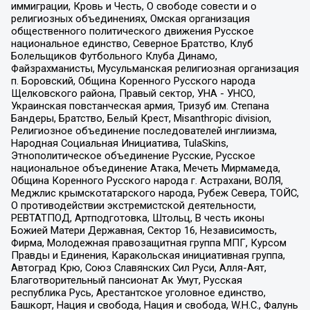
иммиграции, Кровь и Честь, О свободе совести и о
религиозных объединениях, Омская организация
общественного политического движения Русское
национальное единство, Северное Братство, Клуб
Болельщиков Футбольного Клуба Динамо,
Файзрахманисты, Мусульманская религиозная организация
п. Боровский, Община Коренного Русского народа
Щелковского района, Правый сектор, УНА - УНСО,
Украинская повстанческая армия, Тризуб им. Степана
Бандеры, Братство, Белый Крест, Misanthropic division,
Религиозное объединение последователей инглиизма,
Народная Социальная Инициатива, TulaSkins,
Этнополитическое объединение Русские, Русское
национальное объединение Атака, Мечеть Мирмамеда,
Община Коренного Русского народа г. Астрахани, ВОЛЯ,
Меджлис крымскотатарского народа, Рубеж Севера, ТОЙС,
О противодействии экстремистской деятельности,
РЕВТАТПОД, Артподготовка, Штольц, В честь иконы
Божией Матери Державная, Сектор 16, Независимость,
Фирма, Молодежная правозащитная группа МПГ, Курсом
Правды и Единения, Каракольская инициативная группа,
Автоград Крю, Союз Славянских Сил Руси, Алля-Аят,
Благотворительный пансионат Ак Умут, Русская
республика Русь, Арестантское уголовное единство,
Башкорт, Нация и свобода, Нация и свобода, W.H.С., Фалунь