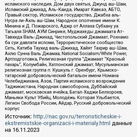
исламского наследия, Дом двух святых, Джунд аш-Шам,
Исламский джихад, Аль-Каида, Имарат Кавказ, АБТО,
Правый сектор, Исламское государство, Джабха аль-
Нусра ли-Ахль аш-Шам, Народное ополчение имени К.
Минина и Д. Пожарского, Аджр от Аллаха Субхану уа
Тагьаля SHAM, АУМ Синрике, Муджахеды джамаата Ат-
Тавхида Валь-Джихад, Чистопольский Джамаат, Рохнамо
ба суи давлати исломи, Террористическое сообщество
Сеть, Катиба Таухид валь-Джихад, Хайят Тахрир аш-Шам,
Ахлю Сунна Валь Джамаа, National Socialism/White Power,
Артподготовка, Религиозная группа “Джамаат “Красный
пахарь”, Колумбайн, Хатлонский джамаат, Мусульманская
религиозная группа п. Кушкуль г. Оренбург, Крымско-
татарский добровольческий батальон имени Номана
Челебиджихана, Азов, Партия исламского возрождения
Таджикистана, Народная самооборона, Дуббайский
джамаат, московская ячейка, Батал-Хаджи Белхороев,
Маньяки Культ Убийц, Молодёжь Которая Улыбается,
Легион Свобода России, Айдар, Русский добровольческий
корпус
Источник:
http://nac.gov.ru/terroristicheskie-i-
ekstremistskie-organizacii-i-materialy.html
данные
на
16.11.2023