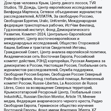
Дом прав человека Крым, Центр дикого лосося, TVR
Studios, ТВ Дождь, Центр европейских исследований им
Вилфрида Мартенса, Сетевое объединение журналистов
расследователей, АЛЛАТРА, За свободную Россию,
Свободная Бурятия, Uralic, UnKremlin, Международная
федерация транспортных рабочих, ИстЧам Финланд,
Гудзоновский институт, Фонд Демократического
Развития, Комитет-2024, Центрально-Европейский
университет, Центр восточноевропейских и
международных исследований, Общество Сторожевой
башни, Библии и трактатов Свидетелей Иеговы,
Гражданский Совет, Центр анализа европейской политики,
Академическая сеть Восточная Европа, Российский
комитет действия, РЭНД корпорейшн, Русская Америка за
демократию в России, Настоящая Россия, Глобальная сеть
журналистов-расследователей, Служба поддержки,
Свободная Россия Берлин, Свободная Россия Северный
Рейн-Вестфалия, Фонд глобальной помощи, Антивоенный
комитет России, Russie-Libertes, La Asocicion de Rusos
Libres, Союз за возвращение Северных территорий,
Крымскотатарский Ресурсный Центр, Глобальный союз
IndustriALL, Russian Election Monitor, Article 19, Мнение
медиа, Федерация анархического черного креста, Радио
Свободная Европа, Германское общество изучения
Восточной Европы, Фонд имени Фридриха Эберта, XZ