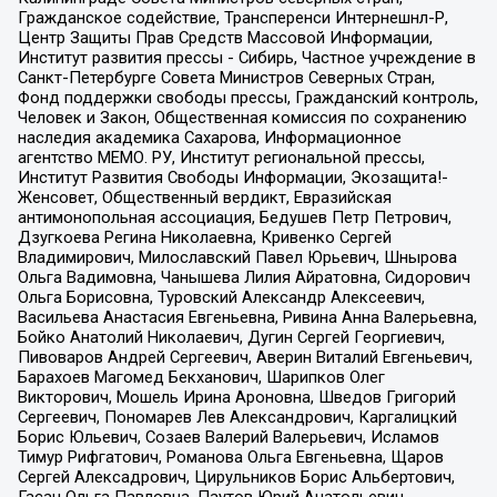
Гражданское содействие, Трансперенси Интернешнл-Р,
Центр Защиты Прав Средств Массовой Информации,
Институт развития прессы - Сибирь, Частное учреждение в
Санкт-Петербурге Совета Министров Северных Стран,
Фонд поддержки свободы прессы, Гражданский контроль,
Человек и Закон, Общественная комиссия по сохранению
наследия академика Сахарова, Информационное
агентство МЕМО. РУ, Институт региональной прессы,
Институт Развития Свободы Информации, Экозащита!-
Женсовет, Общественный вердикт, Евразийская
антимонопольная ассоциация, Бедушев Петр Петрович,
Дзугкоева Регина Николаевна, Кривенко Сергей
Владимирович, Милославский Павел Юрьевич, Шнырова
Ольга Вадимовна, Чанышева Лилия Айратовна, Сидорович
Ольга Борисовна, Туровский Александр Алексеевич,
Васильева Анастасия Евгеньевна, Ривина Анна Валерьевна,
Бойко Анатолий Николаевич, Дугин Сергей Георгиевич,
Пивоваров Андрей Сергеевич, Аверин Виталий Евгеньевич,
Барахоев Магомед Бекханович, Шарипков Олег
Викторович, Мошель Ирина Ароновна, Шведов Григорий
Сергеевич, Пономарев Лев Александрович, Каргалицкий
Борис Юльевич, Созаев Валерий Валерьевич, Исламов
Тимур Рифгатович, Романова Ольга Евгеньевна, Щаров
Сергей Алексадрович, Цирульников Борис Альбертович,
Гасан Ольга Павловна, Паутов Юрий Анатольевич,