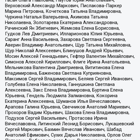
Верховский Александр Маркович, Пислакова-Паркер
Марина Петровна, Кочеткова Татьяна Владимировна,
Чуркина Наталья Валерьевна, Акимова Татьяна
Николаевна, Золотарева Екатерина Александровна,
Рачинский Ян Збигневич, Жемкова Елена Борисовна,
Гудков Лев Дмитриевич, Илларионова Юлия Юрьевна,
Саранг Анна Васильевна, Захарова Светлана Сергеевна,
Аверин Владимир Анатольевич, Щур Татьяна Михайловна,
Щур Николай Алексеевич, Блинушов Андрей Юрьевич,
Мосин Алексей Геннадьевич, Гефтер Валентин Михайлович,
Симонов Алексей Кириллович, Флиге Ирина Анатольевна,
Мельникова Валентина Дмитриевна, Вититинова Елена
Владимировна, Баженова Светлана Куприяновна,
Максимов Сергей Владимирович, Беляев Сергей Иванович,
Голубева Елена Николаевна, Ганнушкина Светлана
Алексеевна, Закс Елена Владимировна, Буртина Елена
Юрьевна, Гендель Людмила Залмановна, Кокорина
Екатерина Алексеевна, Шуманов Илья Вячеславович,
Арапова Галина Юрьевна, Свечников Анатолий Мариевич,
Прохоров Вадим Юрьевич, Шахова Елена Владимировна,
Подузов Сергей Васильевич, Протасова Ирина
Вячеславовна, Литинский Леонид Борисович, Лукашевский
Сергей Маркович, Бахмин Вячеслав Иванович, Шабад
Анатолий Ефимович, Сухих Дарья Николаевна, Орлов Олег