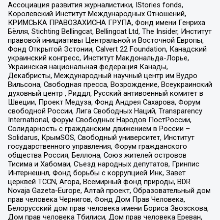
Ассоциация развития журналистики, IStories fonds,
Королевский Институт Международных Отношений,
КРИМСЬКА ПРАВОЗАХИСНА ГРУПА, Фонд имени Генриха
Бёлля, Stichting Bellingcat, Bellingcat Ltd, The Insider, Институт
правовой инициативы Центральной и Восточной Европы,
Фонд Открытой Эстонии, Calvert 22 Foundation, Канадский
украинский конгресс, Институт Макдональда-Лорье,
Украинская национальная федерация Канады,
Декабристы, Международный научный центр им Вудро
Вильсона, Свободная пресса, Возрождение, Всеукраинский
духовный центр , Риддл, Русский антивоенный комитет в
Швеции, Проект Медуза, Фонд Андрея Сахарова, Форум
свободной России, Лига Свободных Наций, Transparеncy
International, Форум Свободных Народов ПостРоссии,
Солидарность с гражданским движением в России –
Solidarus, КрымSOS, Свободный университет, Институт
государственного управления, Форум гражданского
общества Россия, Беллона, Союз жителей островов
Тисима и Хабомаи, Съезд народных депутатов, Гринпис
Интернешнл, Фонд борьбы с коррупцией Инк, Завет
церквей TCCN, Агора, Всемирный фонд природы, BDR
Novaja Gazeta-Europe, Алтай проект, Образовательный дом
прав человека Чернигов, Фонд Дом Прав Человека,
Белорусский дом прав человека имени Бориса Звозскова,
Дом прав человека Тбилиси, Дом прав человека Ереван,