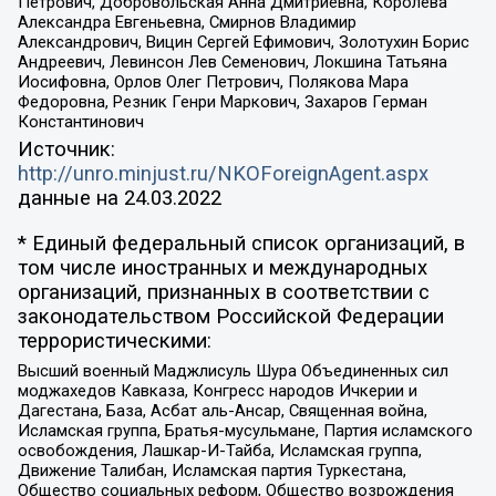
Петрович, Добровольская Анна Дмитриевна, Королева
Александра Евгеньевна, Смирнов Владимир
Александрович, Вицин Сергей Ефимович, Золотухин Борис
Андреевич, Левинсон Лев Семенович, Локшина Татьяна
Иосифовна, Орлов Олег Петрович, Полякова Мара
Федоровна, Резник Генри Маркович, Захаров Герман
Константинович
Источник:
http://unro.minjust.ru/NKOForeignAgent.aspx
данные на
24.03.2022
* Единый федеральный список организаций, в
том числе иностранных и международных
организаций, признанных в соответствии с
законодательством Российской Федерации
террористическими:
Высший военный Маджлисуль Шура Объединенных сил
моджахедов Кавказа, Конгресс народов Ичкерии и
Дагестана, База, Асбат аль-Ансар, Священная война,
Исламская группа, Братья-мусульмане, Партия исламского
освобождения, Лашкар-И-Тайба, Исламская группа,
Движение Талибан, Исламская партия Туркестана,
Общество социальных реформ, Общество возрождения