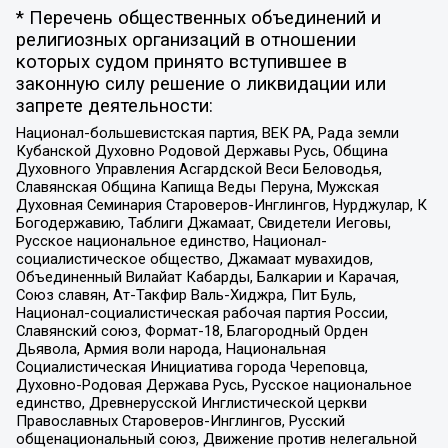
* Перечень общественных объединений и
религиозных организаций в отношении
которых судом принято вступившее в
законную силу решение о ликвидации или
запрете деятельности:
Национал-большевистская партия, ВЕК РА, Рада земли
Кубанской Духовно Родовой Державы Русь, Община
Духовного Управления Асгардской Веси Беловодья,
Славянская Община Капища Веды Перуна, Мужская
Духовная Семинария Староверов-Инглингов, Нурджулар, К
Богодержавию, Таблиги Джамаат, Свидетели Иеговы,
Русское национальное единство, Национал-
социалистическое общество, Джамаат мувахидов,
Объединенный Вилайат Кабарды, Балкарии и Карачая,
Союз славян, Ат-Такфир Валь-Хиджра, Пит Буль,
Национал-социалистическая рабочая партия России,
Славянский союз, Формат-18, Благородный Орден
Дьявола, Армия воли народа, Национальная
Социалистическая Инициатива города Череповца,
Духовно-Родовая Держава Русь, Русское национальное
единство, Древнерусской Инглистической церкви
Православных Староверов-Инглингов, Русский
общенациональный союз, Движение против нелегальной