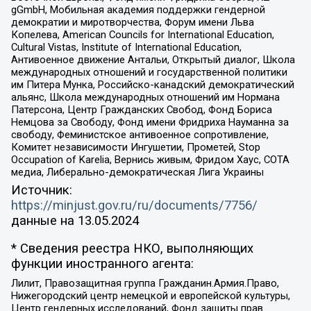
gGmbH, Мобильная академия поддержки гендерной
демократии и миротворчества, Форум имени Льва
Копелева, American Councils for International Education,
Cultural Vistas, Institute of International Education,
Антивоенное движение Антальи, Открытый диалог, Школа
международных отношений и государственной политики
им Питера Мунка, Российско-канадский демократический
альянс, Школа международных отношений им Нормана
Патерсона, Центр Гражданских Свобод, Фонд Бориса
Немцова за Свободу, Фонд имени Фридриха Науманна за
свободу, Феминистское антивоенное сопротивление,
Комитет независимости Ингушетии, Прометей, Stop
Occupation of Karelia, Вернись живым, Фридом Хаус, СОТА
медиа, Либерально-демократическая Лига Украины
Источник:
https://minjust.gov.ru/ru/documents/7756/
данные на
13.05.2024
* Сведения реестра НКО, выполняющих
функции иностранного агента:
Лилит, Правозащитная группа Гражданин.Армия.Право,
Нижегородский центр немецкой и европейской культуры,
Центр гендерных исследований, Фонд защиты прав