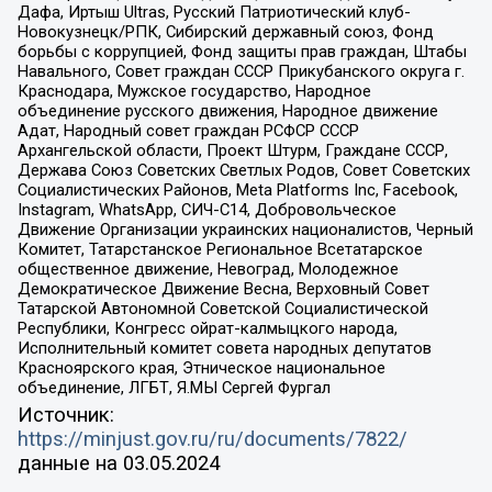
Дафа, Иртыш Ultras, Русский Патриотический клуб-
Новокузнецк/РПК, Сибирский державный союз, Фонд
борьбы с коррупцией, Фонд защиты прав граждан, Штабы
Навального, Совет граждан СССР Прикубанского округа г.
Краснодара, Мужское государство, Народное
объединение русского движения, Народное движение
Адат, Народный совет граждан РСФСР СССР
Архангельской области, Проект Штурм, Граждане СССР,
Держава Союз Советских Светлых Родов, Совет Советских
Социалистических Районов, Meta Platforms Inc, Facebook,
Instagram, WhatsApp, СИЧ-С14, Добровольческое
Движение Организации украинских националистов, Черный
Комитет, Татарстанское Региональное Всетатарское
общественное движение, Невоград, Молодежное
Демократическое Движение Весна, Верховный Совет
Татарской Автономной Советской Социалистической
Республики, Конгресс ойрат-калмыцкого народа,
Исполнительный комитет совета народных депутатов
Красноярского края, Этническое национальное
объединение, ЛГБТ, Я.МЫ Сергей Фургал
Источник:
https://minjust.gov.ru/ru/documents/7822/
данные на
03.05.2024