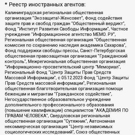
* Реестр иностранных агентов:
Калининградская региональная общественная организация "Экозащита!-Женсовет", Фонд содействия защите прав и свобод граждан "Общественный вердикт", Фонд "Институт Развития Свободы Информации", Частное учреждение "Информационное агентство МЕМО. РУ", Региональная общественная организация "Общественная комиссия по сохранению наследия академика Сахарова", Фонд поддержки свободы прессы, Санкт-Петербургская общественная правозащитная организация "Гражданский контроль", Межрегиональная общественная организация "Информационно-просветительский центр "Мемориал", Региональный Фонд "Центр Защиты Прав Средств Массовой Информации", с 05.12.2023 Фонд "Центр Защиты Прав Средств массовой информации", Региональная общественная благотворительная организация помощи беженцам и мигрантам "Гражданское содействие", Негосударственное образовательное учреждение дополнительного профессионального образования (повышение квалификации) специалистов "АКАДЕМИЯ ПО ПРАВАМ ЧЕЛОВЕКА", Свердловская региональная общественная организация "Сутяжник", Автономная некоммерческая организация "Центр независимых социологических исследований", Союз общественных объединений "Российский исследовательский центр по правам человека", Региональное общественное учреждение научно-информационный центр "МЕМОРИАЛ", Некоммерческая организация "Фонд защиты гласности", Автономная некоммерческая организация "Институт прав человека", Городская общественная организация "Екатеринбургское общество "МЕМОРИАЛ", Городская общественная организация "Рязанское историко-просветительское и правозащитное общество "Мемориал" (Рязанский Мемориал), Челябинский региональный орган общественной самодеятельности – женское общественное объединение "Женщины Евразии", Челябинский региональный орган общественной самодеятельности "Уральская правозащитная группа", Фонд содействия защите здоровья и социальной справедливости имени Андрея Рылькова, Автономная Некоммерческая Организация "Аналитический Центр Юрия Левады", Автономная некоммерческая организация социальной поддержки населения "Проект Апрель", Региональная общественная организация помощи женщинам и детям, находящимся в кризисной ситуации "Информационно-методический центр "Анна", Фонд содействия развитию массовых коммуникаций и правовому просвещению "Так-так-Так", Фонд содействия устойчивому развитию "Серебряная тайга", Свердловский региональный общественный фонд социальных проектов "Новое время", "Idel.Реалии", Кавказ.Реалии, Крым.Реалии, Телеканал Настоящее Время, Татаро-башкирская служба Радио Свобода (Azatliq Radiosi), Радио Свободная Европа/Радио Свобода (PCE/PC), "Сибирь.Реалии", "Фактограф", Благотворительный фонд помощи осужденным и их семьям, Автономная некоммерческая организация "Институт глобализации и социальных движений", Фонд "В защиту прав заключенных", Частное учреждение "Центр поддержки и содействия развитию средств массовой информации", Пензенский региональный общественный благотворительный фонд "Гражданский союз", "Север.Реалии", Некоммерческая организация Фонд "Правовая инициатива", Общество с ограниченной ответственностью "Радио Свободная Европа/Радио Свобода", Чешское информационное агентство "MEDIUM-ORIENT", Красноярская региональная общественная организация "Мы против СПИДа", Камалягин Денис Николаевич, Маркелов Сергей Евгеньевич, Пономарев Лев Александрович, Савицкая Людмила Алексеевна, Автономная некоммерческая организация "Центр по работе с проблемой насилия "НАСИЛИЮ.НЕТ", Межрегиональный профессиональный союз работников здравоохранения "Альянс врачей", Юридическое лицо, зарегистрированное в Латвийской Республике, SIA "Medusa Project" (регистрационный номер 40103797863, дата регистрации 10.06.2014), Некоммерческая организация "Фонд по борьбе с коррупцией", Автономная некоммерческая организация "Институт права и публичной политики", Баданин Роман Сергеевич, Гликин Максим Александрович, Железнова Мария Михайловна, Лукьянова Юлия Сергеевна, Маетная Елизавета Витальевна, Маняхин Петр Борисович, Чуракова Ольга Владимировна, Ярош Юлия Петровна, Юридическое лицо "The Insider SIA", зарегистрированное в Риге, Латвийская Республика (дата регистрации 26.06.2015), являющееся администратором доменного имени интернет-издания "The Insider SIA", https://theins.ru, Постернак Алексей Евгеньевич, Рубин Михаил Аркадьевич, Анин Роман Александрович, Юридическое лицо Istories fonds, зарегистрированное в Латвийской Республике (регистрационный номер 50008295751, дата регистрации 24.02.2020), Великовский Дмитрий Александрович, Долинина Ирина Николаевна, Мароховская Алеся Алексеевна, Шлейнов Роман Юрьевич, Шмагун Олеся Валентиновна, Общество с ограниченной ответственностью "Альтаир 2021", Общество с ограниченной ответственностью "Вега 2021", Общество с ограниченной ответственностью "Главный редактор 2021", Общество с ограниченной ответственностью "Ромашки монолит", Важенков Артем Валерьевич, Ивановская областная общественная организация "Центр гендерных исследований", Гурман Юрий Альбертович, Медиапроект "ОВД-Инфо", Егоров Владимир Владимирович, Жилинский Владимир Александрович, Общество с ограниченной ответственностью "ЗП", Иванова София Юрьевна, Карезина Инна Павловна, Кильтау Екатерина Викторовна, Петров Алексей Викторович, Пискунов Сергей Евгеньевич, Смирнов Сергей Сергеевич, Тихонов Михаил Сергеевич, Общество с ограниченной ответственностью "ЖУРНАЛИСТ-ИНОСТРАННЫЙ АГЕНТ", Арапова Галина Юрьевна, Вольтская Татьяна Анатольевна, Американская компания "Mason G.E.S. Anonymous Foundation" (США), являющаяся владельцем интернет-издания https://mnews.world/, Компания "Stichting Bellingcat", зарегистрированная в Нидерландах (дата регистрации 11.07.2018), Захаров Андрей Вячеславович, Клепиковская Екатерина Дмитриевна, Общество с ограниченной ответственностью "МЕМО", Перл Роман Александрович, Симонов Евгений Алексеевич, Соловьева Елена Анатольевна, Сотников Даниил Владимирович, Сурначева Елизавета Дмитриевна, Автономная некоммерческая организация по защите прав человека и информированию населения "Якутия – Наше Мнение", Общество с ограниченной ответственностью "Москоу диджитал медиа", с 26.01.2023 Общество с ограниченной ответственностью "Чайка Белые сады", Ветошкина Валерия Валерьевна, Заговора Максим Александрович, Межрегиональное общественное движение "Российская ЛГБТ - сеть", Оленичев Максим Владимирович, Павлов Иван Юрьевич, Скворцова Елена Сергеевна, Общество с ограниченной ответственностью "Как бы инагент", Кочетков Игорь Викторович, Общество с ограниченной ответственностью "Честные выборы", Еланчик Олег Александрович, Общество с ограниченной ответственностью "Нобелевский призыв", Гималова Регина Эмилевна, Григорьев Андрей Валерьевич, Григорьева Алина Александровна, Ассоциация по содействию защите прав призывников, альтернативнослужащих и военнослужащих "Правозащитная группа "Гражданин.Армия.Право", Хисамова Регина Фаритовна, Автономная некоммерческая организация по реализации социально-правовых программ "Лилит", Дальневосточное общественное движение "Маяк", Санкт-Петербургская ЛГБТ-инициативная группа "Выход", Инициативная группа ЛГБТ+ "Реверс", Алексеев Андрей Викторович, Бекбулатова Таисия Львовна, Беляев Иван Михайлович, Владыкина Елена Сергеевна, Гельман Марат Александрович, Никульшина Вероника Юрьевна, Толоконникова Надежда Андреевна, Шендерович Виктор Анатольевич, Общество с ограниченной ответственностью "Данное сообщение", Общество с ограниченной ответственностью Издательский дом "Новая глава", Айнбиндер Александра Александровна, Московский комьюнити-центр для ЛГБТ+инициатив, Благотворительный фонд развития филантропии, Deutsche Welle (Германия, Kurt-Schumacher-Strasse 3, 53113 Bonn), Борзунова Мария Михайловна, Воробьев Виктор Викторович, Голубева Анна Львовна, Константинова Алла Михайловна, Малкова Ирина Владимировна, Мурадов Мурад Абдулгалимович, Осетинская Елизавета Николаевна, Понасенков Евгений Николаевич, Ганапольский Матвей Юрьевич, Киселев Евгений Алексеевич, Борухович Ирина Григорьевна, Дремин Иван Тимофеевич, Дубровский Дмитрий Викторович, Красноярская региональная общественная организация поддержки и развития альтернативных образовательных технологий и межкультурных коммуникаций "ИНТЕРРА", Маяковская Екатерина Алексеевна, Фейгин Марк Захарович, Филимонов Андрей Викторович, Дзугкоева Регина Николаевна, Доброхотов Роман Александрович, Дудь Юрий Александрович, Елкин Сергей Владимирович, Кругликов Кирилл Игоревич, Сабунаева Мария Леонидовна, Семенов Алексей Владимирович, Шаинян Карен Багратович, Шульман Екатерина Михайловна, Асафьев Артур Валерьевич, Вахштайн Виктор Семенович, Венедиктов Алексей Алексеевич, Лушникова Екатерина Евгеньевна, Волков Леонид Михайлович, Невзоров Александр Глебович, Пархоменко Сергей Борисович, Сироткин Ярослав Николаевич, Кара-Мурза Владимир Владимирович, Баранова Наталья Владимировна, Гозман Леонид Яковлевич, Кагарлицкий Борис Юльевич, Климарев Михаил Валерьевич, Милов Владимир Станиславович, Автономная некоммерческая организация Краснодарский центр современного искусства "Типография", Моргенштерн Алишер Тагирович, Соболь Любовь Эдуардовна, Общество с ограниченной ответственностью "ЛИЗА НОРМ", Каспаров Гарри Кимович, Ходорковский Михаил Борисович, Общество с ограниченной ответственностью "Апрельские тезисы", Данилович Ирина Брониславовна, Кашин Олег Владимирович, Петров Николай Владимирович, Пивоваров Алексей Владимирович, Соколов Михаил Владимирович, Цветкова Юлия Владимировна, Чичваркин Евгений Александрович, Комитет против пыток/Команда против пыток, Общество с ограниченной ответственностью "Первый научный", Общество с ограниченной ответственностью "Вертолет и ко", Белоцерковская Вероника Борисовна, Кац Максим Евгеньевич, Лазарева Татьяна Юрьевна, Шаведдинов Руслан Табризович, Яшин Илья Валерьевич, Общество с ограниченной ответственностью "Иноагент ААВ", Алешковский Дмитрий Петрович, Альбац Евгения Марковна, Быков Дмитрий Львович, Галямина Юлия Евгеньевна, Лойко Сергей Леонидович, Мартынов Кирилл Константинович, Медведев Сергей Александрович, Крашенинников Федор Геннадиевич, Гордеева Катерина Вл