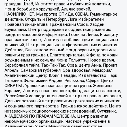
граждан Штаб, Институт права и публичной политики,
Фонд борьбы с коррупцией, Альянс врачей,
НАСИЛИЮ.НЕТ, Мы против СПИДа, СВЕЧА, Гуманитарное
действие, Открытый Петербург, Лига Избирателей,
Правовая инициатива, Гражданский Союз, Хасдей
Ерушалаим, Центр поддержки и содействия развитию
средств массовой информации, Горячая Линия, В защиту
прав заключенных, Институт глобализации и социальных
движений, Центр социально-информационных инициатив
Действие, Благотворительный фонд охраны здоровья и
защиты прав граждан, Благотворительный фонд помощи
осужденным и их семьям, Фонд Тольятти, Новое время,
Серебряная тайга, Так-Так-Так, Сова, центр Анна, Проект
Апрель, Самарская губерния, Эра здоровья, Мемориал,
Аналитический Центр Юрия Левады, Издательство Парк
Гагарина, Фонд имени Андрея Рылькова, Сфера, Центр
СИБАЛЬТ, Уральская правозащитная группа, Женщины
Евразии, Институт прав человека, Фонд защиты гласности,
Российский исследовательский центр по правам человека,
Дальневосточный центр развития гражданских инициатив
и социального партнерства, Гражданское действие, Центр
независимых социологических исследований, Сутяжник,
АКАДЕМИЯ ПО ПРАВАМ ЧЕЛОВЕКА, Центр развития
некоммерческих организаций, Частное учреждение в
Калининграде Совета Министров северных стран,