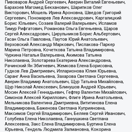
Пивоваров Андрей Сергеевич, Аверин Виталий Евгеньевич,
Барахоев Магомед Бекханович, Шарипков Олег
Викторович, Мошель Ирина Ароновна, Шведов Григорий
Сергеевич, Пономарев Лев Александрович, Каргалицкий
Борис Юльевич, Созаев Валерий Валерьевич, Исламов
Тимур Рифгатович, Романова Ольга Евгеньевна, Щаров
Сергей Алексадрович, Цирульников Борис Альбертович,
Гасан Ольга Павловна, Паутов Юрий Анатольевич,
Верховский Александр Маркович, Пислакова-Паркер
Марина Петровна, Кочеткова Татьяна Владимировна,
Чуркина Наталья Валерьевна, Акимова Татьяна
Николаевна, Золотарева Екатерина Александровна,
Рачинский Ян Збигневич, Жемкова Елена Борисовна,
Гудков Лев Дмитриевич, Илларионова Юлия Юрьевна,
Саранг Анна Васильевна, Захарова Светлана Сергеевна,
Аверин Владимир Анатольевич, Щур Татьяна Михайловна,
Щур Николай Алексеевич, Блинушов Андрей Юрьевич,
Мосин Алексей Геннадьевич, Гефтер Валентин Михайлович,
Симонов Алексей Кириллович, Флиге Ирина Анатольевна,
Мельникова Валентина Дмитриевна, Вититинова Елена
Владимировна, Баженова Светлана Куприяновна,
Максимов Сергей Владимирович, Беляев Сергей Иванович,
Голубева Елена Николаевна, Ганнушкина Светлана
Алексеевна, Закс Елена Владимировна, Буртина Елена
Юрьевна, Гендель Людмила Залмановна, Кокорина