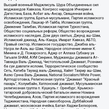
Высший военный Маджлисуль Шура Объединенных сил
моджахедов Кавказа, Конгресс народов Ичкерии и
Дагестана, База, Асбат аль-Ансар, Священная война,
Исламская группа, Братья-мусульмане, Партия исламского
освобождения, Лашкар-И-Тайба, Исламская группа,
Движение Талибан, Исламская партия Туркестана,
Общество социальных реформ, Общество возрождения
исламского наследия, Дом двух святых, Джунд аш-Шам,
Исламский джихад, Аль-Каида, Имарат Кавказ, АБТО,
Правый сектор, Исламское государство, Джабха аль-
Нусра ли-Ахль аш-Шам, Народное ополчение имени К.
Минина и Д. Пожарского, Аджр от Аллаха Субхану уа
Тагьаля SHAM, АУМ Синрике, Муджахеды джамаата Ат-
Тавхида Валь-Джихад, Чистопольский Джамаат, Рохнамо
ба суи давлати исломи, Террористическое сообщество
Сеть, Катиба Таухид валь-Джихад, Хайят Тахрир аш-Шам,
Ахлю Сунна Валь Джамаа, National Socialism/White Power,
Артподготовка, Религиозная группа “Джамаат “Красный
пахарь”, Колумбайн, Хатлонский джамаат, Мусульманская
религиозная группа п. Кушкуль г. Оренбург, Крымско-
татарский добровольческий батальон имени Номана
Челебиджихана, Азов, Партия исламского возрождения
Таджикистана, Народная самооборона, Дуббайский
джамаат, московская ячейка, Батал-Хаджи Белхороев,