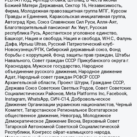
Божией Матери Державная, Сектор 16, Независимость,
Фирма, Молодежная правозащитная группа МПГ, Курсом
Правды и Единения, Каракольская инициативная группа,
Автоград Крю, Союз Славянских Сил Руси, Алля-Аят,
Благотворительный пансионат Ак Умут, Русская
республика Русь, Арестантское уголовное единство,
Башкорт, Нация и свобода, Нация и свобода, W.H.С., Фалунь
Дафа, Иртыш Ultras, Русский Патриотический клуб-
Новокузнецк/РПК, Сибирский державный союз, Фонд
борьбы с коррупцией, Фонд защиты прав граждан, Штабы
Навального, Совет граждан СССР Прикубанского округа г.
Краснодара, Мужское государство, Народное
объединение русского движения, Народное движение
Адат, Народный совет граждан РСФСР СССР
Архангельской области, Проект Штурм, Граждане СССР,
Держава Союз Советских Светлых Родов, Совет Советских
Социалистических Районов, Meta Platforms Inc, Facebook,
Instagram, WhatsApp, СИЧ-С14, Добровольческое
Движение Организации украинских националистов, Черный
Комитет, Татарстанское Региональное Всетатарское
общественное движение, Невоград, Молодежное
Демократическое Движение Весна, Верховный Совет
Татарской Автономной Советской Социалистической
Республики, Конгресс ойрат-калмыцкого народа,