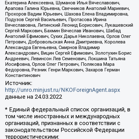
Екатерина Алексеевна, Шуманов Илья Вячеславович,
Арапова Галина Юрьевна, Свечников Анатолий Мариевич,
Прохоров Вадим Юрьевич, Шахова Елена Владимировна,
Подузов Сергей Васильевич, Протасова Ирина
Вячеславовна, Литинский Леонид Борисович, Лукашевский
Сергей Маркович, Бахмин Вячеслав Иванович, Шабад
Анатолий Ефимович, Сухих Дарья Николаевна, Орлов Олег
Петрович, Добровольская Анна Дмитриевна, Королева
Александра Евгеньевна, Смирнов Владимир
Александрович, Вицин Сергей Ефимович, Золотухин Борис
Андреевич, Левинсон Лев Семенович, Локшина Татьяна
Иосифовна, Орлов Олег Петрович, Полякова Мара
Федоровна, Резник Генри Маркович, Захаров Герман
Константинович
Источник:
http://unro.minjust.ru/NKOForeignAgent.aspx
данные на
24.03.2022
* Единый федеральный список организаций, в
том числе иностранных и международных
организаций, признанных в соответствии с
законодательством Российской Федерации
террористическими: