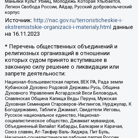
Маньяки Культ Убийц, Молодёжь Которая Улыбается,
Легион Свобода России, Айдар, Русский добровольческий
корпус
Источник:
http://nac.gov.ru/terroristicheskie-i-
ekstremistskie-organizacii-i-materialy.html
данные
на
16.11.2023
* Перечень общественных объединений и
религиозных организаций в отношении
которых судом принято вступившее в
законную силу решение о ликвидации или
запрете деятельности:
Национал-большевистская партия, ВЕК РА, Рада земли
Кубанской Духовно Родовой Державы Русь, Община
Духовного Управления Асгардской Веси Беловодья,
Славянская Община Капища Веды Перуна, Мужская
Духовная Семинария Староверов-Инглингов, Нурджулар, К
Богодержавию, Таблиги Джамаат, Свидетели Иеговы,
Русское национальное единство, Национал-
социалистическое общество, Джамаат мувахидов,
Объединенный Вилайат Кабарды, Балкарии и Карачая,
Союз славян, Ат-Такфир Валь-Хиджра, Пит Буль,
Национал-социалистическая рабочая партия России,