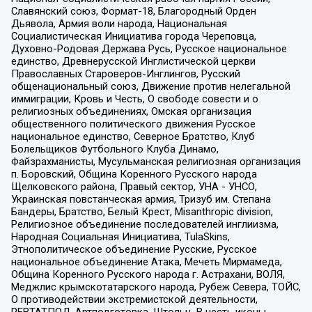
Славянский союз, Формат-18, Благородный Орден
Дьявола, Армия воли народа, Национальная
Социалистическая Инициатива города Череповца,
Духовно-Родовая Держава Русь, Русское национальное
единство, Древнерусской Инглистической церкви
Православных Староверов-Инглингов, Русский
общенациональный союз, Движение против нелегальной
иммиграции, Кровь и Честь, О свободе совести и о
религиозных объединениях, Омская организация
общественного политического движения Русское
национальное единство, Северное Братство, Клуб
Болельщиков Футбольного Клуба Динамо,
Файзрахманисты, Мусульманская религиозная организация
п. Боровский, Община Коренного Русского народа
Щелковского района, Правый сектор, УНА - УНСО,
Украинская повстанческая армия, Тризуб им. Степана
Бандеры, Братство, Белый Крест, Misanthropic division,
Религиозное объединение последователей инглиизма,
Народная Социальная Инициатива, TulaSkins,
Этнополитическое объединение Русские, Русское
национальное объединение Атака, Мечеть Мирмамеда,
Община Коренного Русского народа г. Астрахани, ВОЛЯ,
Меджлис крымскотатарского народа, Рубеж Севера, ТОЙС,
О противодействии экстремистской деятельности,
РЕВТАТПОД, Артподготовка, Штольц, В честь иконы