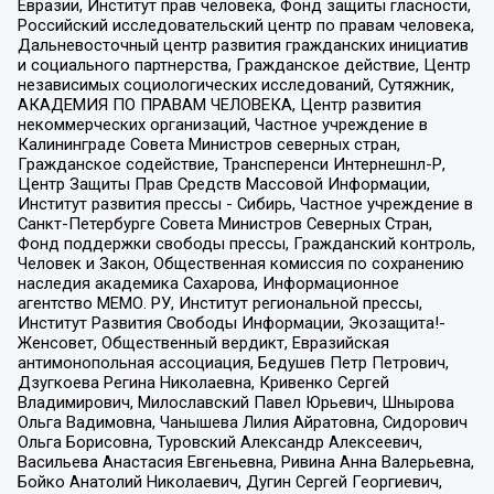
Евразии, Институт прав человека, Фонд защиты гласности,
Российский исследовательский центр по правам человека,
Дальневосточный центр развития гражданских инициатив
и социального партнерства, Гражданское действие, Центр
независимых социологических исследований, Сутяжник,
АКАДЕМИЯ ПО ПРАВАМ ЧЕЛОВЕКА, Центр развития
некоммерческих организаций, Частное учреждение в
Калининграде Совета Министров северных стран,
Гражданское содействие, Трансперенси Интернешнл-Р,
Центр Защиты Прав Средств Массовой Информации,
Институт развития прессы - Сибирь, Частное учреждение в
Санкт-Петербурге Совета Министров Северных Стран,
Фонд поддержки свободы прессы, Гражданский контроль,
Человек и Закон, Общественная комиссия по сохранению
наследия академика Сахарова, Информационное
агентство МЕМО. РУ, Институт региональной прессы,
Институт Развития Свободы Информации, Экозащита!-
Женсовет, Общественный вердикт, Евразийская
антимонопольная ассоциация, Бедушев Петр Петрович,
Дзугкоева Регина Николаевна, Кривенко Сергей
Владимирович, Милославский Павел Юрьевич, Шнырова
Ольга Вадимовна, Чанышева Лилия Айратовна, Сидорович
Ольга Борисовна, Туровский Александр Алексеевич,
Васильева Анастасия Евгеньевна, Ривина Анна Валерьевна,
Бойко Анатолий Николаевич, Дугин Сергей Георгиевич,