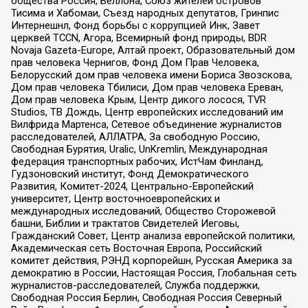
общества Россия, Беллона, Союз жителей островов
Тисима и Хабомаи, Съезд народных депутатов, Гринпис
Интернешнл, Фонд борьбы с коррупцией Инк, Завет
церквей TCCN, Агора, Всемирный фонд природы, BDR
Novaja Gazeta-Europe, Алтай проект, Образовательный дом
прав человека Чернигов, Фонд Дом Прав Человека,
Белорусский дом прав человека имени Бориса Звозскова,
Дом прав человека Тбилиси, Дом прав человека Ереван,
Дом прав человека Крым, Центр дикого лосося, TVR
Studios, ТВ Дождь, Центр европейских исследований им
Вилфрида Мартенса, Сетевое объединение журналистов
расследователей, АЛЛАТРА, За свободную Россию,
Свободная Бурятия, Uralic, UnKremlin, Международная
федерация транспортных рабочих, ИстЧам Финланд,
Гудзоновский институт, Фонд Демократического
Развития, Комитет-2024, Центрально-Европейский
университет, Центр восточноевропейских и
международных исследований, Общество Сторожевой
башни, Библии и трактатов Свидетелей Иеговы,
Гражданский Совет, Центр анализа европейской политики,
Академическая сеть Восточная Европа, Российский
комитет действия, РЭНД корпорейшн, Русская Америка за
демократию в России, Настоящая Россия, Глобальная сеть
журналистов-расследователей, Служба поддержки,
Свободная Россия Берлин, Свободная Россия Северный