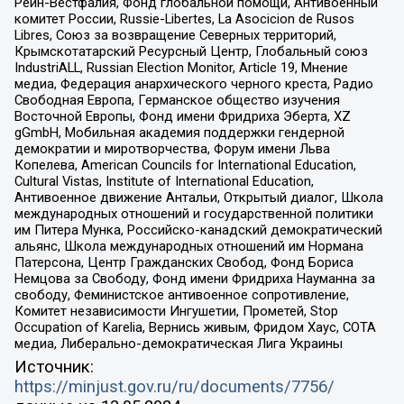
Рейн-Вестфалия, Фонд глобальной помощи, Антивоенный
комитет России, Russie-Libertes, La Asocicion de Rusos
Libres, Союз за возвращение Северных территорий,
Крымскотатарский Ресурсный Центр, Глобальный союз
IndustriALL, Russian Election Monitor, Article 19, Мнение
медиа, Федерация анархического черного креста, Радио
Свободная Европа, Германское общество изучения
Восточной Европы, Фонд имени Фридриха Эберта, XZ
gGmbH, Мобильная академия поддержки гендерной
демократии и миротворчества, Форум имени Льва
Копелева, American Councils for International Education,
Cultural Vistas, Institute of International Education,
Антивоенное движение Антальи, Открытый диалог, Школа
международных отношений и государственной политики
им Питера Мунка, Российско-канадский демократический
альянс, Школа международных отношений им Нормана
Патерсона, Центр Гражданских Свобод, Фонд Бориса
Немцова за Свободу, Фонд имени Фридриха Науманна за
свободу, Феминистское антивоенное сопротивление,
Комитет независимости Ингушетии, Прометей, Stop
Occupation of Karelia, Вернись живым, Фридом Хаус, СОТА
медиа, Либерально-демократическая Лига Украины
Источник:
https://minjust.gov.ru/ru/documents/7756/