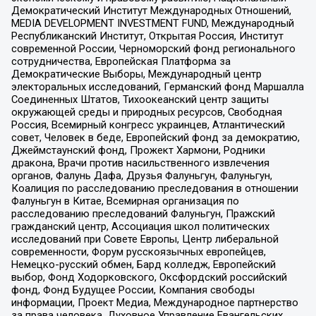
Демократический Институт Международных Отношений,
MEDIA DEVELOPMENT INVESTMENT FUND, Международный
Республиканский Институт, Открытая Россия, Институт
современной России, Черноморский фонд регионального
сотрудничества, Европейская Платформа за
Демократические Выборы, Международный центр
электоральных исследований, Германский фонд Маршалла
Соединенных Штатов, Тихоокеанский центр защиты
окружающей среды и природных ресурсов, Свободная
Россия, Всемирный конгресс украинцев, Атлантический
совет, Человек в беде, Европейский фонд за демократию,
Джеймстаунский фонд, Прожект Хармони, Родники
дракона, Врачи против насильственного извлечения
органов, Фалунь Дафа, Друзья Фалуньгун, Фалуньгун,
Коалиция по расследованию преследования в отношении
Фалуньгун в Китае, Всемирная организация по
расследованию преследований Фалуньгун, Пражский
гражданский центр, Ассоциация школ политических
исследований при Совете Европы, Центр либеральной
современности, Форум русскоязычных европейцев,
Немецко-русский обмен, Бард колледж, Европейский
выбор, Фонд Ходорковского, Оксфордский российский
фонд, Фонд Будущее России, Компания свободы
информации, Проект Медиа, Международное партнерство
за права человека, Духовное Управление Евангельских