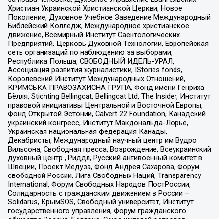
Христиан Украинской Христианской Церкви, Новое
Поколение, Духовное Учебное Заведение Международный
Библейский Колледж, Международное христианское
движение, Всемирный Институт Саентологических
Предприятий, Церковь Духовной Технологии, Европейская
сеть организаций по наблюдению за выборами,
Республика Польша, СВОБОДНЫЙ ИДЕЛЬ-УРАЛ,
Ассоциация развития журналистики, IStories fonds,
Королевский Институт Международных Отношений,
КРИМСЬКА ПРАВОЗАХИСНА ГРУПА, Фонд имени Генриха
Бёлля, Stichting Bellingcat, Bellingcat Ltd, The Insider, Институт
правовой инициативы Центральной и Восточной Европы,
Фонд Открытой Эстонии, Calvert 22 Foundation, Канадский
украинский конгресс, Институт Макдональда-Лорье,
Украинская национальная федерация Канады,
Декабристы, Международный научный центр им Вудро
Вильсона, Свободная пресса, Возрождение, Всеукраинский
духовный центр , Риддл, Русский антивоенный комитет в
Швеции, Проект Медуза, Фонд Андрея Сахарова, Форум
свободной России, Лига Свободных Наций, Transparеncy
International, Форум Свободных Народов ПостРоссии,
Солидарность с гражданским движением в России –
Solidarus, КрымSOS, Свободный университет, Институт
государственного управления, Форум гражданского