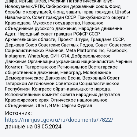
Дафа, Иртыш Ultras, Русский Патриотический клуб-
Новокузнецк/РПК, Сибирский державный союз, Фонд
борьбы с коррупцией, Фонд защиты прав граждан, Штабы
Навального, Совет граждан СССР Прикубанского округа г.
Краснодара, Мужское государство, Народное
объединение русского движения, Народное движение
Адат, Народный совет граждан РСФСР СССР
Архангельской области, Проект Штурм, Граждане СССР,
Держава Союз Советских Светлых Родов, Совет Советских
Социалистических Районов, Meta Platforms Inc, Facebook,
Instagram, WhatsApp, СИЧ-С14, Добровольческое
Движение Организации украинских националистов, Черный
Комитет, Татарстанское Региональное Всетатарское
общественное движение, Невоград, Молодежное
Демократическое Движение Весна, Верховный Совет
Татарской Автономной Советской Социалистической
Республики, Конгресс ойрат-калмыцкого народа,
Исполнительный комитет совета народных депутатов
Красноярского края, Этническое национальное
объединение, ЛГБТ, Я.МЫ Сергей Фургал
Источник:
https://minjust.gov.ru/ru/documents/7822/
данные на
03.05.2024