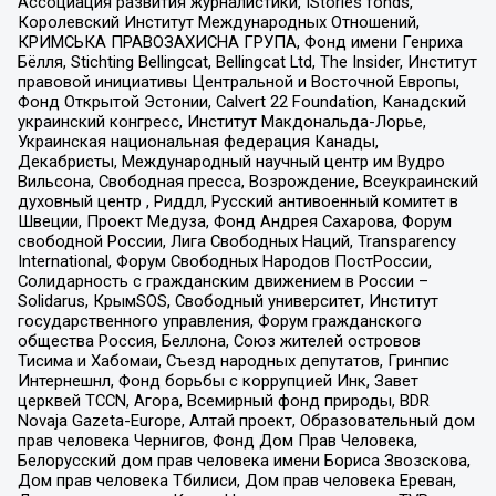
Ассоциация развития журналистики, IStories fonds,
Королевский Институт Международных Отношений,
КРИМСЬКА ПРАВОЗАХИСНА ГРУПА, Фонд имени Генриха
Бёлля, Stichting Bellingcat, Bellingcat Ltd, The Insider, Институт
правовой инициативы Центральной и Восточной Европы,
Фонд Открытой Эстонии, Calvert 22 Foundation, Канадский
украинский конгресс, Институт Макдональда-Лорье,
Украинская национальная федерация Канады,
Декабристы, Международный научный центр им Вудро
Вильсона, Свободная пресса, Возрождение, Всеукраинский
духовный центр , Риддл, Русский антивоенный комитет в
Швеции, Проект Медуза, Фонд Андрея Сахарова, Форум
свободной России, Лига Свободных Наций, Transparеncy
International, Форум Свободных Народов ПостРоссии,
Солидарность с гражданским движением в России –
Solidarus, КрымSOS, Свободный университет, Институт
государственного управления, Форум гражданского
общества Россия, Беллона, Союз жителей островов
Тисима и Хабомаи, Съезд народных депутатов, Гринпис
Интернешнл, Фонд борьбы с коррупцией Инк, Завет
церквей TCCN, Агора, Всемирный фонд природы, BDR
Novaja Gazeta-Europe, Алтай проект, Образовательный дом
прав человека Чернигов, Фонд Дом Прав Человека,
Белорусский дом прав человека имени Бориса Звозскова,
Дом прав человека Тбилиси, Дом прав человека Ереван,