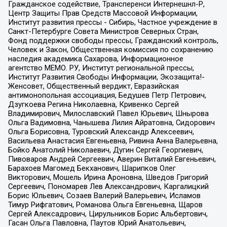
Гражданское содействие, Трансперенси Интернешнл-Р,
Центр Защиты Прав Средств Массовой Информации,
Институт развития прессы - Сибирь, Частное учреждение в
Санкт-Петербурге Совета Министров Северных Стран,
Фонд поддержки свободы прессы, Гражданский контроль,
Человек и Закон, Общественная комиссия по сохранению
наследия академика Сахарова, Информационное
агентство МЕМО. РУ, Институт региональной прессы,
Институт Развития Свободы Информации, Экозащита!-
Женсовет, Общественный вердикт, Евразийская
антимонопольная ассоциация, Бедушев Петр Петрович,
Дзугкоева Регина Николаевна, Кривенко Сергей
Владимирович, Милославский Павел Юрьевич, Шнырова
Ольга Вадимовна, Чанышева Лилия Айратовна, Сидорович
Ольга Борисовна, Туровский Александр Алексеевич,
Васильева Анастасия Евгеньевна, Ривина Анна Валерьевна,
Бойко Анатолий Николаевич, Дугин Сергей Георгиевич,
Пивоваров Андрей Сергеевич, Аверин Виталий Евгеньевич,
Барахоев Магомед Бекханович, Шарипков Олег
Викторович, Мошель Ирина Ароновна, Шведов Григорий
Сергеевич, Пономарев Лев Александрович, Каргалицкий
Борис Юльевич, Созаев Валерий Валерьевич, Исламов
Тимур Рифгатович, Романова Ольга Евгеньевна, Щаров
Сергей Алексадрович, Цирульников Борис Альбертович,
Гасан Ольга Павловна, Паутов Юрий Анатольевич,