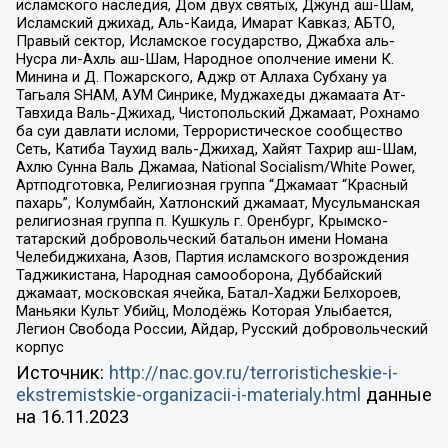
исламского наследия, Дом двух святых, Джунд аш-Шам,
Исламский джихад, Аль-Каида, Имарат Кавказ, АБТО,
Правый сектор, Исламское государство, Джабха аль-
Нусра ли-Ахль аш-Шам, Народное ополчение имени К.
Минина и Д. Пожарского, Аджр от Аллаха Субхану уа
Тагьаля SHAM, АУМ Синрике, Муджахеды джамаата Ат-
Тавхида Валь-Джихад, Чистопольский Джамаат, Рохнамо
ба суи давлати исломи, Террористическое сообщество
Сеть, Катиба Таухид валь-Джихад, Хайят Тахрир аш-Шам,
Ахлю Сунна Валь Джамаа, National Socialism/White Power,
Артподготовка, Религиозная группа “Джамаат “Красный
пахарь”, Колумбайн, Хатлонский джамаат, Мусульманская
религиозная группа п. Кушкуль г. Оренбург, Крымско-
татарский добровольческий батальон имени Номана
Челебиджихана, Азов, Партия исламского возрождения
Таджикистана, Народная самооборона, Дуббайский
джамаат, московская ячейка, Батал-Хаджи Белхороев,
Маньяки Культ Убийц, Молодёжь Которая Улыбается,
Легион Свобода России, Айдар, Русский добровольческий
корпус
Источник:
http://nac.gov.ru/terroristicheskie-i-
ekstremistskie-organizacii-i-materialy.html
данные
на
16.11.2023