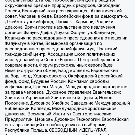
Соединенных Штатов, Тихоокеанский центр защиты
окружающей среды и природных ресурсов, Свободная
Россия, Всемирный конгресс украинцев, Атлантический
совет, Человек в беде, Европейский фонд за демократию,
Джеймстаунский фонд, Прожект Хармони, Родники
дракона, Врачи против насильственного извлечения
органов, Фалунь Дафа, Друзья Фалуньгун, Фалуньгун,
Коалиция по расследованию преследования в отношении
Фалуньгун в Китае, Всемирная организация по
расследованию преследований Фалуньгун, Пражский
гражданский центр, Ассоциация школ политических
исследований при Совете Европы, Центр либеральной
современности, Форум русскоязычных европейцев,
Немецко-русский обмен, Бард колледж, Европейский
выбор, Фонд Ходорковского, Оксфордский российский
фонд, Фонд Будущее России, Компания свободы
информации, Проект Медиа, Международное партнерство
за права человека, Духовное Управление Евангельских
Христиан Украинской Христианской Церкви, Новое
Поколение, Духовное Учебное Заведение Международный
Библейский Колледж, Международное христианское
движение, Всемирный Институт Саентологических
Предприятий, Церковь Духовной Технологии, Европейская
сеть организаций по наблюдению за выборами,
Республика Польша, СВОБОДНЫЙ ИДЕЛЬ-УРАЛ,