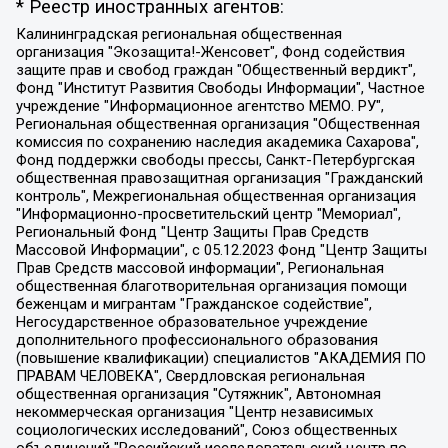
* Реестр иностранных агентов:
Калининградская региональная общественная организация "Экозащита!-Женсовет", Фонд содействия защите прав и свобод граждан "Общественный вердикт", Фонд "Институт Развития Свободы Информации", Частное учреждение "Информационное агентство МЕМО. РУ", Региональная общественная организация "Общественная комиссия по сохранению наследия академика Сахарова", Фонд поддержки свободы прессы, Санкт-Петербургская общественная правозащитная организация "Гражданский контроль", Межрегиональная общественная организация "Информационно-просветительский центр "Мемориал", Региональный Фонд "Центр Защиты Прав Средств Массовой Информации", с 05.12.2023 Фонд "Центр Защиты Прав Средств массовой информации", Региональная общественная благотворительная организация помощи беженцам и мигрантам "Гражданское содействие", Негосударственное образовательное учреждение дополнительного профессионального образования (повышение квалификации) специалистов "АКАДЕМИЯ ПО ПРАВАМ ЧЕЛОВЕКА", Свердловская региональная общественная организация "Сутяжник", Автономная некоммерческая организация "Центр независимых социологических исследований", Союз общественных объединений "Российский исследовательский центр по правам человека", Региональное общественное учреждение научно-информационный центр "МЕМОРИАЛ", Некоммерческая организация "Фонд защиты гласности", Автономная некоммерческая организация "Институт прав человека", Городская общественная организация "Екатеринбургское общество "МЕМОРИАЛ", Городская общественная организация "Рязанское историко-просветительское и правозащитное общество "Мемориал" (Рязанский Мемориал), Челябинский региональный орган общественной самодеятельности – женское общественное объединение "Женщины Евразии", Челябинский региональный орган общественной самодеятельности "Уральская правозащитная группа", Фонд содействия защите здоровья и социальной справедливости имени Андрея Рылькова, Автономная Некоммерческая Организация "Аналитический Центр Юрия Левады", Автономная некоммерческая организация социальной поддержки населения "Проект Апрель", Региональная общественная организация помощи женщинам и детям, находящимся в кризисной ситуации "Информационно-методический центр "Анна", Фонд содействия развитию массовых коммуникаций и правовому просвещению "Так-так-Так", Фонд содействия устойчивому развитию "Серебряная тайга", Свердловский региональный общественный фонд социальных проектов "Новое время", "Idel.Реалии", Кавказ.Реалии, Крым.Реалии, Телеканал Настоящее Время, Татаро-башкирская служба Радио Свобода (Azatliq Radiosi), Радио Свободная Европа/Радио Свобода (PCE/PC), "Сибирь.Реалии", "Фактограф", Благотворительный фонд помощи осужденным и их семьям, Автономная некоммерческая организация "Институт глобализации и социальных движений", Фонд "В защиту прав заключенных", Частное учреждение "Центр поддержки и содействия развитию средств массовой информации", Пензенский региональный общественный благотворительный фонд "Гражданский союз", "Север.Реалии", Некоммерческая организация Фонд "Правовая инициатива", Общество с ограниченной ответственностью "Радио Свободная Европа/Радио Свобода", Чешское информационное агентство "MEDIUM-ORIENT", Красноярская региональная общественная организация "Мы против СПИДа", Камалягин Денис Николаевич, Маркелов Сергей Евгеньевич, Пономарев Лев Александрович, Савицкая Людмила Алексеевна, Автономная некоммерческая организация "Центр по работе с проблемой насилия "НАСИЛИЮ.НЕТ", Межрегиональный профессиональный союз работников здравоохранения "Альянс врачей", Юридическое лицо, зарегистрированное в Латвийской Республике, SIA "Medusa Project" (регистрационный номер 40103797863, дата регистрации 10.06.2014), Некоммерческая организация "Фонд по борьбе с коррупцией", Автономная некоммерческая организация "Институт права и публичной политики", Баданин Роман Сергеевич, Гликин Максим Александрович, Железнова Мария Михайловна, Лукьянова Юлия Сергеевна, Маетная Елизавета Витальевна, Маняхин Петр Борисович, Чуракова Ольга Владимировна, Ярош Юлия Петровна, Юридическое лицо "The Insider SIA", зарегистрированное в Риге, Латвийская Республика (дата регистрации 26.06.2015), являющееся администратором доменного имени интернет-издания "The Insider SIA", https://theins.ru, Постернак Алексей Евгеньевич, Рубин Михаил Аркадьевич, Анин Роман Александрович, Юридическое лицо Istories fonds, зарегистрированное в Латвийской Республике (регистрационный номер 50008295751, дата регистрации 24.02.2020), Великовский Дмитрий Александрович, Долинина Ирина Николаевна, Мароховская Алеся Алексеевна, Шлейнов Роман Юрьевич, Шмагун Олеся Валентиновна, Общество с ограниченной ответственностью "Альтаир 2021", Общество с ограниченной ответственностью "Вега 2021", Общество с ограниченной ответственностью "Главный редактор 2021", Общество с ограниченной ответственностью "Ромашки монолит", Важенков Артем Валерьевич, Ивановская областная общественная организация "Центр гендерных исследований", Гурман Юрий Альбертович, Медиапроект "ОВД-Инфо", Егоров Владимир Владимирович, Жилинский Владимир Александрович, Общество с ограниченной ответственностью "ЗП", Иванова София Юрьевна, Карезина Инна Павловна, Кильтау Екатерина Викторовна, Петров Алексей Викторович, Пискунов Сергей Евгеньевич, Смирнов Сергей Сергеевич, Тихонов Михаил Сергеевич, Общество с ограниченной ответственностью "ЖУРНАЛИСТ-ИНОСТРАННЫЙ АГЕНТ", Арапова Галина Юрьевна, Вольтская Татьяна Анатольевна, Американская компания "Mason G.E.S. Anonymous Foundation" (США), являющаяся владельцем интернет-издания https://mnews.world/, Компания "Stichting Bellingcat", зарегистрированная в Нидерландах (дата регистрации 11.07.2018), Захаров Андрей Вячеславович, Клепиковская Екатерина Дмитриевна, Общество с ограниченной ответственностью "МЕМО", Перл Роман Александрович, Симонов Евгений Алексеевич, Соловьева Елена Анатольевна, Сотников Даниил Владимирович, Сурначева Елизавета Дмитриевна, Автономная некоммерческая организация по защите прав человека и информированию населения "Якутия – Наше Мнение", Общество с ограниченной ответственностью "Москоу диджитал медиа", с 26.01.2023 Общество с ограниченной ответственностью "Чайка Белые сады", Ветошкина Валерия Валерьевна, Заговора Максим Александрович, Межрегиональное общественное движение "Российская ЛГБТ - сеть", Оленичев Максим Владимирович, Павлов Иван Юрьевич, Скворцова Елена Сергеевна, Общество с ограниченной ответственностью "Как бы инагент", Кочетков Игорь Викторович, Общество с ограниченной ответственностью "Честные выборы", Еланчик Олег Александрович, Общество с ограниченной ответственностью "Нобелевский призыв", Гималова Регина Эмилевна, Григорьев Андрей Валерьевич, Григорьева Алина Александровна, Ассоциация по содействию защите прав призывников, альтернативнослужащих и военнослужащих "Правозащитная группа "Гражданин.Армия.Право", Хисамова Регина Фаритовна, Автономная некоммерческая организация по реализации социально-правовых программ "Лилит", Дальневосточное общественное движение "Маяк", Санкт-Петербургская ЛГБТ-инициативная группа "Выход", Инициативная группа ЛГБТ+ "Реверс", Алексеев Андрей Викторович, Бекбулатова Таисия Львовна, Беляев Иван Михайлович, Владыкина Елена Сергеевна, Гельман Марат Александрович, Никульшина Вероника Юрьевна, Толоконникова Надежда Андреевна, Шендерович Виктор Анатольевич, Общество с ограниченной ответственностью "Данное сообщение", Общество с ограниченной ответственностью Издательский дом "Новая глава", Айнбиндер Александра Александровна, Московский комьюнити-центр для ЛГБТ+инициатив, Благотворительный фонд развития филантропии, Deutsche Welle (Германия, Kurt-Schumacher-Strasse 3, 53113 Bonn), Борзунова Мария Михайловна, Воробьев Виктор Викторович, Голубева Анна Львовна, Константинова Алла Михайловна, Малкова Ирина Владимировна, Мурадов Мурад Абдулгалимович, Осетинская Елизавета Николаевна, Понасенков Евгений Николаевич, Ганапольский Матвей Юрьевич, Киселев Евгений Алексеевич, Борухович Ирина Григорьевна, Дремин Иван Тимофеевич, Дубровский Дмитрий Викторович, Красноярская региональная общественная организация поддержки и развития альтернативных образовательных технологий и межкультурных коммуникаций "ИНТЕРРА", Маяковская Екатерина Алексеевна, Фейгин Марк Захарович, Филимонов Андрей Викторович, Дзугкоева Регина Николаевна, Доброхотов Роман Александрович, Дудь Юрий Александрович, Елкин Сергей Владимирович, Кругликов Кирилл Игоревич, Сабунаева Мария Леонидовна, Семенов Алексей Владимирович, Шаинян Карен Багратович, Шульман Екатерина Михайловна, Асафьев Артур Валерьевич, Вахштайн Виктор Семенович, Венедиктов Алексей Алексеевич, Лушникова Екатерина Евгеньевна, Волков Леонид Михайлович, Невзоров Александр Глебович, Пархоменко Сергей Борисович, Сироткин Ярослав Николаевич, Кара-Мурза Владимир Владимирович, Баранова Наталья Владимировна, Гозман Леонид Яковлевич, Кагарлицкий Борис Юльевич, Климарев Михаил Валерьевич, Милов Владимир Станиславович, Автономная некоммерческая организация Краснодарский центр современного искусства "Типография", Моргенштерн Алишер Тагирович, Соболь Любовь Эдуардовна, Общество с ограниченной ответственностью "ЛИЗА НОРМ", Каспаров Гарри Кимович, Ходорковский Михаил Борисович, Общество с ограниченной ответственностью "Апрельские тезисы", Данилович Ирина Брониславовна, Кашин Олег Владимирович, Петров Николай Владимирович, Пивоваров Алексей Владимирович, Соколов Михаил Владимирович, Цветкова Юлия Владимировна, Чичваркин Евгений Александрович, Комитет против пыток/Команда против пыток, Общество с ограниченной ответственностью "Первый научный", Общество с ограниченной ответственностью "Вертолет и ко", Белоцерковская Вероника Борисовна, Кац Максим Евгеньевич, Лазарева Татьяна Юрьевна, Шаведдинов Руслан Табризович, Яшин Илья Валерьевич, Общество с ограниченной ответственностью "Иноагент ААВ", Алешковский Дмитрий Петрович, Альбац Евгения Марковна, Быков Дмитрий Львович, Галямина Юлия Евгеньевна, Лойко Сергей Леонидович, Мартынов Кирилл Константинович, Медведев Сергей Александрович, Крашенинников Федор Геннадиевич, Гордеева Катерина Вл