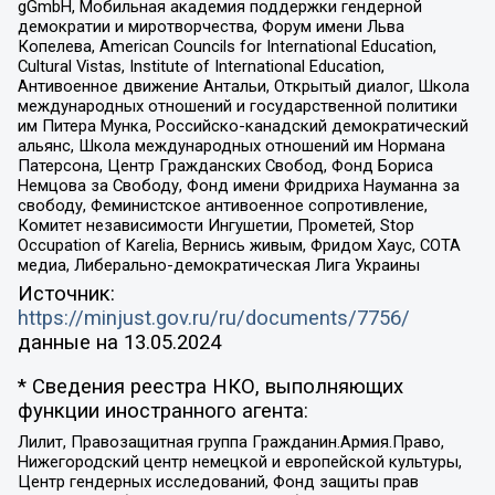
gGmbH, Мобильная академия поддержки гендерной
демократии и миротворчества, Форум имени Льва
Копелева, American Councils for International Education,
Cultural Vistas, Institute of International Education,
Антивоенное движение Антальи, Открытый диалог, Школа
международных отношений и государственной политики
им Питера Мунка, Российско-канадский демократический
альянс, Школа международных отношений им Нормана
Патерсона, Центр Гражданских Свобод, Фонд Бориса
Немцова за Свободу, Фонд имени Фридриха Науманна за
свободу, Феминистское антивоенное сопротивление,
Комитет независимости Ингушетии, Прометей, Stop
Occupation of Karelia, Вернись живым, Фридом Хаус, СОТА
медиа, Либерально-демократическая Лига Украины
Источник:
https://minjust.gov.ru/ru/documents/7756/
данные на
13.05.2024
* Сведения реестра НКО, выполняющих
функции иностранного агента:
Лилит, Правозащитная группа Гражданин.Армия.Право,
Нижегородский центр немецкой и европейской культуры,
Центр гендерных исследований, Фонд защиты прав