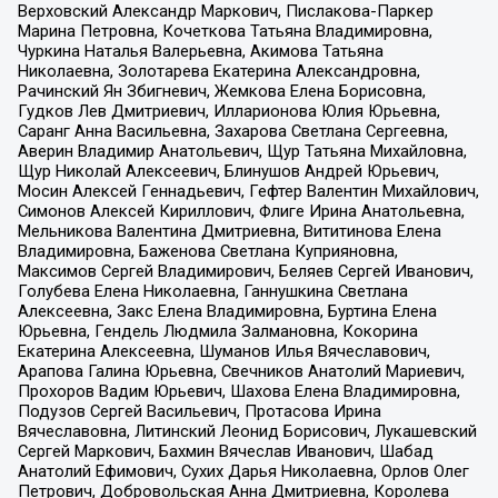
Верховский Александр Маркович, Пислакова-Паркер
Марина Петровна, Кочеткова Татьяна Владимировна,
Чуркина Наталья Валерьевна, Акимова Татьяна
Николаевна, Золотарева Екатерина Александровна,
Рачинский Ян Збигневич, Жемкова Елена Борисовна,
Гудков Лев Дмитриевич, Илларионова Юлия Юрьевна,
Саранг Анна Васильевна, Захарова Светлана Сергеевна,
Аверин Владимир Анатольевич, Щур Татьяна Михайловна,
Щур Николай Алексеевич, Блинушов Андрей Юрьевич,
Мосин Алексей Геннадьевич, Гефтер Валентин Михайлович,
Симонов Алексей Кириллович, Флиге Ирина Анатольевна,
Мельникова Валентина Дмитриевна, Вититинова Елена
Владимировна, Баженова Светлана Куприяновна,
Максимов Сергей Владимирович, Беляев Сергей Иванович,
Голубева Елена Николаевна, Ганнушкина Светлана
Алексеевна, Закс Елена Владимировна, Буртина Елена
Юрьевна, Гендель Людмила Залмановна, Кокорина
Екатерина Алексеевна, Шуманов Илья Вячеславович,
Арапова Галина Юрьевна, Свечников Анатолий Мариевич,
Прохоров Вадим Юрьевич, Шахова Елена Владимировна,
Подузов Сергей Васильевич, Протасова Ирина
Вячеславовна, Литинский Леонид Борисович, Лукашевский
Сергей Маркович, Бахмин Вячеслав Иванович, Шабад
Анатолий Ефимович, Сухих Дарья Николаевна, Орлов Олег
Петрович, Добровольская Анна Дмитриевна, Королева