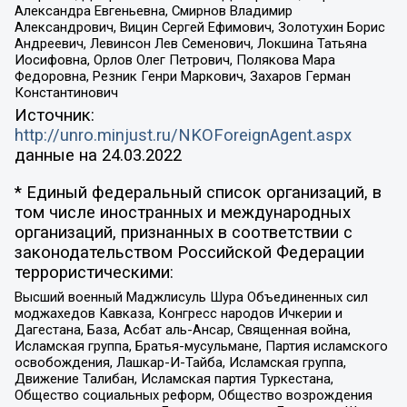
Александра Евгеньевна, Смирнов Владимир
Александрович, Вицин Сергей Ефимович, Золотухин Борис
Андреевич, Левинсон Лев Семенович, Локшина Татьяна
Иосифовна, Орлов Олег Петрович, Полякова Мара
Федоровна, Резник Генри Маркович, Захаров Герман
Константинович
Источник:
http://unro.minjust.ru/NKOForeignAgent.aspx
данные на
24.03.2022
* Единый федеральный список организаций, в
том числе иностранных и международных
организаций, признанных в соответствии с
законодательством Российской Федерации
террористическими:
Высший военный Маджлисуль Шура Объединенных сил
моджахедов Кавказа, Конгресс народов Ичкерии и
Дагестана, База, Асбат аль-Ансар, Священная война,
Исламская группа, Братья-мусульмане, Партия исламского
освобождения, Лашкар-И-Тайба, Исламская группа,
Движение Талибан, Исламская партия Туркестана,
Общество социальных реформ, Общество возрождения