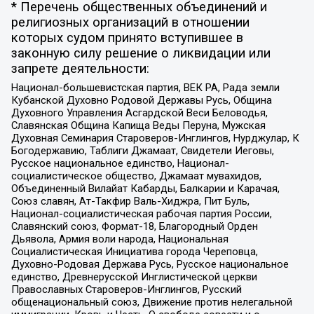
* Перечень общественных объединений и
религиозных организаций в отношении
которых судом принято вступившее в
законную силу решение о ликвидации или
запрете деятельности:
Национал-большевистская партия, ВЕК РА, Рада земли
Кубанской Духовно Родовой Державы Русь, Община
Духовного Управления Асгардской Веси Беловодья,
Славянская Община Капища Веды Перуна, Мужская
Духовная Семинария Староверов-Инглингов, Нурджулар, К
Богодержавию, Таблиги Джамаат, Свидетели Иеговы,
Русское национальное единство, Национал-
социалистическое общество, Джамаат мувахидов,
Объединенный Вилайат Кабарды, Балкарии и Карачая,
Союз славян, Ат-Такфир Валь-Хиджра, Пит Буль,
Национал-социалистическая рабочая партия России,
Славянский союз, Формат-18, Благородный Орден
Дьявола, Армия воли народа, Национальная
Социалистическая Инициатива города Череповца,
Духовно-Родовая Держава Русь, Русское национальное
единство, Древнерусской Инглистической церкви
Православных Староверов-Инглингов, Русский
общенациональный союз, Движение против нелегальной