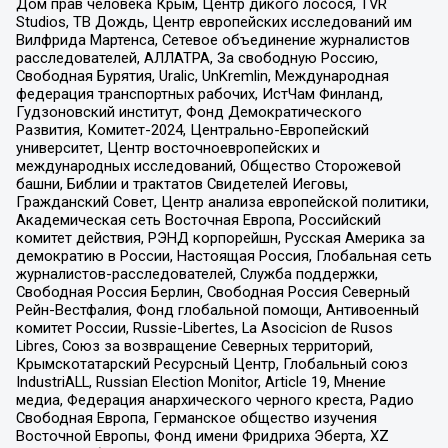
Дом прав человека Крым, Центр дикого лосося, TVR
Studios, ТВ Дождь, Центр европейских исследований им
Вилфрида Мартенса, Сетевое объединение журналистов
расследователей, АЛЛАТРА, За свободную Россию,
Свободная Бурятия, Uralic, UnKremlin, Международная
федерация транспортных рабочих, ИстЧам Финланд,
Гудзоновский институт, Фонд Демократического
Развития, Комитет-2024, Центрально-Европейский
университет, Центр восточноевропейских и
международных исследований, Общество Сторожевой
башни, Библии и трактатов Свидетелей Иеговы,
Гражданский Совет, Центр анализа европейской политики,
Академическая сеть Восточная Европа, Российский
комитет действия, РЭНД корпорейшн, Русская Америка за
демократию в России, Настоящая Россия, Глобальная сеть
журналистов-расследователей, Служба поддержки,
Свободная Россия Берлин, Свободная Россия Северный
Рейн-Вестфалия, Фонд глобальной помощи, Антивоенный
комитет России, Russie-Libertes, La Asocicion de Rusos
Libres, Союз за возвращение Северных территорий,
Крымскотатарский Ресурсный Центр, Глобальный союз
IndustriALL, Russian Election Monitor, Article 19, Мнение
медиа, Федерация анархического черного креста, Радио
Свободная Европа, Германское общество изучения
Восточной Европы, Фонд имени Фридриха Эберта, XZ