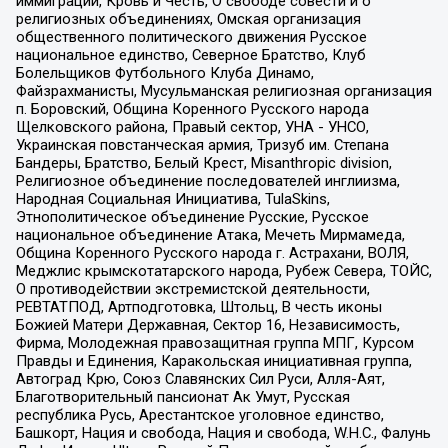
иммиграции, Кровь и Честь, О свободе совести и о
религиозных объединениях, Омская организация
общественного политического движения Русское
национальное единство, Северное Братство, Клуб
Болельщиков Футбольного Клуба Динамо,
Файзрахманисты, Мусульманская религиозная организация
п. Боровский, Община Коренного Русского народа
Щелковского района, Правый сектор, УНА - УНСО,
Украинская повстанческая армия, Тризуб им. Степана
Бандеры, Братство, Белый Крест, Misanthropic division,
Религиозное объединение последователей инглиизма,
Народная Социальная Инициатива, TulaSkins,
Этнополитическое объединение Русские, Русское
национальное объединение Атака, Мечеть Мирмамеда,
Община Коренного Русского народа г. Астрахани, ВОЛЯ,
Меджлис крымскотатарского народа, Рубеж Севера, ТОЙС,
О противодействии экстремистской деятельности,
РЕВТАТПОД, Артподготовка, Штольц, В честь иконы
Божией Матери Державная, Сектор 16, Независимость,
Фирма, Молодежная правозащитная группа МПГ, Курсом
Правды и Единения, Каракольская инициативная группа,
Автоград Крю, Союз Славянских Сил Руси, Алля-Аят,
Благотворительный пансионат Ак Умут, Русская
республика Русь, Арестантское уголовное единство,
Башкорт, Нация и свобода, Нация и свобода, W.H.С., Фалунь