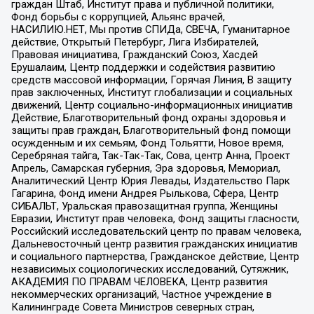
граждан Штаб, Институт права и публичной политики,
Фонд борьбы с коррупцией, Альянс врачей,
НАСИЛИЮ.НЕТ, Мы против СПИДа, СВЕЧА, Гуманитарное
действие, Открытый Петербург, Лига Избирателей,
Правовая инициатива, Гражданский Союз, Хасдей
Ерушалаим, Центр поддержки и содействия развитию
средств массовой информации, Горячая Линия, В защиту
прав заключенных, Институт глобализации и социальных
движений, Центр социально-информационных инициатив
Действие, Благотворительный фонд охраны здоровья и
защиты прав граждан, Благотворительный фонд помощи
осужденным и их семьям, Фонд Тольятти, Новое время,
Серебряная тайга, Так-Так-Так, Сова, центр Анна, Проект
Апрель, Самарская губерния, Эра здоровья, Мемориал,
Аналитический Центр Юрия Левады, Издательство Парк
Гагарина, Фонд имени Андрея Рылькова, Сфера, Центр
СИБАЛЬТ, Уральская правозащитная группа, Женщины
Евразии, Институт прав человека, Фонд защиты гласности,
Российский исследовательский центр по правам человека,
Дальневосточный центр развития гражданских инициатив
и социального партнерства, Гражданское действие, Центр
независимых социологических исследований, Сутяжник,
АКАДЕМИЯ ПО ПРАВАМ ЧЕЛОВЕКА, Центр развития
некоммерческих организаций, Частное учреждение в
Калининграде Совета Министров северных стран,