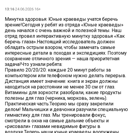
13:16
24.06.2026 16+
Минутка здоровья: Юные краеведы учатся беречь
зрение!Сегодня у ребят из отряда «Юные краеведы»
день начался с очень важной и полезной темы. Наш
отряд провел интерактивную минутку здоровья «Как
беречь глаза».Настоящий исследователь должен
обладать острым взором, чтобы замечать самые
интересные детали в походах и экспедициях. Поэтому
сохранение отличного зрения — наша приоритетная
задача!Что узнали ребята:
️Правило 20/20/20: каждые 20 минут работы за
компьютером или телефоном нужно делать перерыв.
️Дистанция имеет значение: книга и экран должны
находиться на расстоянии не менее 30 см от глаз.
️Витамины для зоркости: разобрали, какие продукты
полезны для глаз (черника, морковь, зелень).
️Практическая часть:Теорию мы сразу закрепили
делом! Мальчишки и девчонки разучили специальную
гимнастику для глаз. Мы тренировали фокус,
смотрели в окна на самые дальние объекты и
«рисовали» глазами невидимые фигуры в
воздухе.Теперь наши юные краеведы вооружены