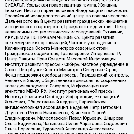
СИБАЛЬТ, Уральская правозащитная группа, Женщины
Евразии, Институт прав человека, Фонд защиты гласности,
Российский исследовательский центр по правам человека,
Дальневосточный центр развития гражданских инициатив
и социального партнерства, Гражданское действие, Центр
независимых социологических исследований, Сутяжник,
АКАДЕМИЯ ПО ПРАВАМ ЧЕЛОВЕКА, Центр развития
некоммерческих организаций, Частное учреждение в
Калининграде Совета Министров северных стран,
Гражданское содействие, Трансперенси Интернешнл-Р,
Центр Защиты Прав Средств Массовой Информации,
Институт развития прессы - Сибирь, Частное учреждение в
Санкт-Петербурге Совета Министров Северных Стран,
Фонд поддержки свободы прессы, Гражданский контроль,
Человек и Закон, Общественная комиссия по сохранению
наследия академика Сахарова, Информационное
агентство МЕМО. РУ, Институт региональной прессы,
Институт Развития Свободы Информации, Экозащита!-
Женсовет, Общественный вердикт, Евразийская
антимонопольная ассоциация, Бедушев Петр Петрович,
Дзугкоева Регина Николаевна, Кривенко Сергей
Владимирович, Милославский Павел Юрьевич, Шнырова
Ольга Вадимовна, Чанышева Лилия Айратовна, Сидорович
Ольга Борисовна, Туровский Александр Алексеевич,