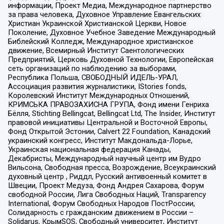
информации, Проект Медиа, Международное партнерство
за права человека, Духовное Управление Евангельских
Христиан Украинской Христианской Церкви, Новое
Поколение, Духовное Учебное Заведение Международный
Библейский Колледж, Международное христианское
движение, Всемирный Институт Саентологических
Предприятий, Церковь Духовной Технологии, Европейская
сеть организаций по наблюдению за выборами,
Республика Польша, СВОБОДНЫЙ ИДЕЛЬ-УРАЛ,
Ассоциация развития журналистики, IStories fonds,
Королевский Институт Международных Отношений,
КРИМСЬКА ПРАВОЗАХИСНА ГРУПА, Фонд имени Генриха
Бёлля, Stichting Bellingcat, Bellingcat Ltd, The Insider, Институт
правовой инициативы Центральной и Восточной Европы,
Фонд Открытой Эстонии, Calvert 22 Foundation, Канадский
украинский конгресс, Институт Макдональда-Лорье,
Украинская национальная федерация Канады,
Декабристы, Международный научный центр им Вудро
Вильсона, Свободная пресса, Возрождение, Всеукраинский
духовный центр , Риддл, Русский антивоенный комитет в
Швеции, Проект Медуза, Фонд Андрея Сахарова, Форум
свободной России, Лига Свободных Наций, Transparеncy
International, Форум Свободных Народов ПостРоссии,
Солидарность с гражданским движением в России –
Solidarus, КрымSOS, Свободный университет, Институт