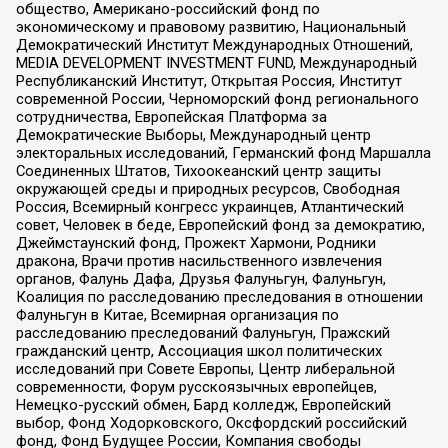
общество, Американо-российский фонд по
экономическому и правовому развитию, Национальный
Демократический Институт Международных Отношений,
MEDIA DEVELOPMENT INVESTMENT FUND, Международный
Республиканский Институт, Открытая Россия, Институт
современной России, Черноморский фонд регионального
сотрудничества, Европейская Платформа за
Демократические Выборы, Международный центр
электоральных исследований, Германский фонд Маршалла
Соединенных Штатов, Тихоокеанский центр защиты
окружающей среды и природных ресурсов, Свободная
Россия, Всемирный конгресс украинцев, Атлантический
совет, Человек в беде, Европейский фонд за демократию,
Джеймстаунский фонд, Прожект Хармони, Родники
дракона, Врачи против насильственного извлечения
органов, Фалунь Дафа, Друзья Фалуньгун, Фалуньгун,
Коалиция по расследованию преследования в отношении
Фалуньгун в Китае, Всемирная организация по
расследованию преследований Фалуньгун, Пражский
гражданский центр, Ассоциация школ политических
исследований при Совете Европы, Центр либеральной
современности, Форум русскоязычных европейцев,
Немецко-русский обмен, Бард колледж, Европейский
выбор, Фонд Ходорковского, Оксфордский российский
фонд, Фонд Будущее России, Компания свободы