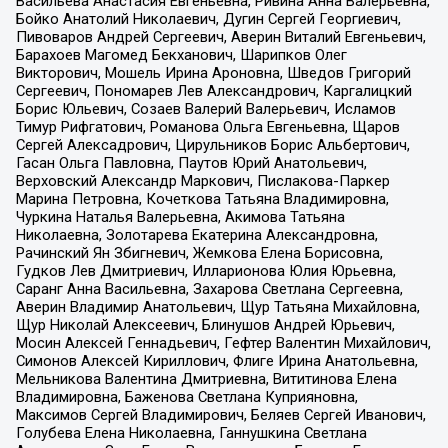
Васильева Анастасия Евгеньевна, Ривина Анна Валерьевна,
Бойко Анатолий Николаевич, Дугин Сергей Георгиевич,
Пивоваров Андрей Сергеевич, Аверин Виталий Евгеньевич,
Барахоев Магомед Бекханович, Шарипков Олег
Викторович, Мошель Ирина Ароновна, Шведов Григорий
Сергеевич, Пономарев Лев Александрович, Каргалицкий
Борис Юльевич, Созаев Валерий Валерьевич, Исламов
Тимур Рифгатович, Романова Ольга Евгеньевна, Щаров
Сергей Алексадрович, Цирульников Борис Альбертович,
Гасан Ольга Павловна, Паутов Юрий Анатольевич,
Верховский Александр Маркович, Пислакова-Паркер
Марина Петровна, Кочеткова Татьяна Владимировна,
Чуркина Наталья Валерьевна, Акимова Татьяна
Николаевна, Золотарева Екатерина Александровна,
Рачинский Ян Збигневич, Жемкова Елена Борисовна,
Гудков Лев Дмитриевич, Илларионова Юлия Юрьевна,
Саранг Анна Васильевна, Захарова Светлана Сергеевна,
Аверин Владимир Анатольевич, Щур Татьяна Михайловна,
Щур Николай Алексеевич, Блинушов Андрей Юрьевич,
Мосин Алексей Геннадьевич, Гефтер Валентин Михайлович,
Симонов Алексей Кириллович, Флиге Ирина Анатольевна,
Мельникова Валентина Дмитриевна, Вититинова Елена
Владимировна, Баженова Светлана Куприяновна,
Максимов Сергей Владимирович, Беляев Сергей Иванович,
Голубева Елена Николаевна, Ганнушкина Светлана