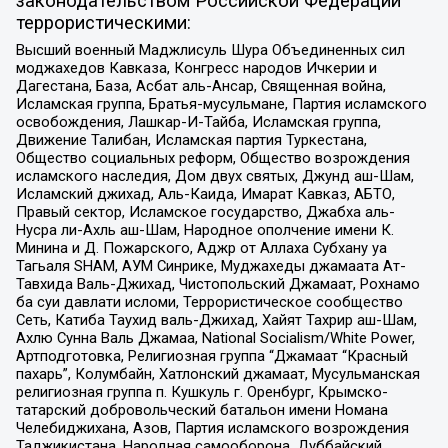
законодательством Российской Федерации
террористическими:
Высший военный Маджлисуль Шура Объединенных сил
моджахедов Кавказа, Конгресс народов Ичкерии и
Дагестана, База, Асбат аль-Ансар, Священная война,
Исламская группа, Братья-мусульмане, Партия исламского
освобождения, Лашкар-И-Тайба, Исламская группа,
Движение Талибан, Исламская партия Туркестана,
Общество социальных реформ, Общество возрождения
исламского наследия, Дом двух святых, Джунд аш-Шам,
Исламский джихад, Аль-Каида, Имарат Кавказ, АБТО,
Правый сектор, Исламское государство, Джабха аль-
Нусра ли-Ахль аш-Шам, Народное ополчение имени К.
Минина и Д. Пожарского, Аджр от Аллаха Субхану уа
Тагьаля SHAM, АУМ Синрике, Муджахеды джамаата Ат-
Тавхида Валь-Джихад, Чистопольский Джамаат, Рохнамо
ба суи давлати исломи, Террористическое сообщество
Сеть, Катиба Таухид валь-Джихад, Хайят Тахрир аш-Шам,
Ахлю Сунна Валь Джамаа, National Socialism/White Power,
Артподготовка, Религиозная группа “Джамаат “Красный
пахарь”, Колумбайн, Хатлонский джамаат, Мусульманская
религиозная группа п. Кушкуль г. Оренбург, Крымско-
татарский добровольческий батальон имени Номана
Челебиджихана, Азов, Партия исламского возрождения
Таджикистана, Народная самооборона, Дуббайский