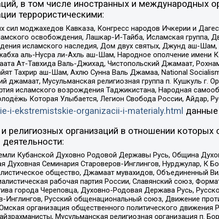
ций, в том числе иностранных и международных ор
ции террористическими:
ил моджахедов Кавказа, Конгресс народов Ичкерии и Дагеста
ламского освобождения, Лашкар-И-Тайба, Исламская группа, Дв
ения исламского наследия, Дом двух святых, Джунд аш-Шам, 
жабха аль-Нусра ли-Ахль аш-Шам, Народное ополчение имени К.
ата Ат-Тавхида Валь-Джихад, Чистопольский Джамаат, Рохнам
ят Тахрир аш-Шам, Ахлю Сунна Валь Джамаа, National Socialism
ий джамаат, Мусульманская религиозная группа п. Кушкуль г. 
ртия исламского возрождения Таджикистана, Народная самооб
олодёжь Которая Улыбается, Легион Свобода России, Айдар, Р
ie-i-ekstremistskie-organizacii-i-materialy.html
данные
и религиозных организаций в отношении которых 
 деятельности:
земли Кубанской Духовно Родовой Державы Русь, Община Духо
 Духовная Семинария Староверов-Инглингов, Нурджулар, К Бо
листическое общество, Джамаат мувахидов, Объединенный Вил
иалистическая рабочая партия России, Славянский союз, Форма
ива города Череповца, Духовно-Родовая Держава Русь, Русск
-Инглингов, Русский общенациональный союз, Движение против
 Омская организация общественного политического движения Р
йзрахманисты, Мусульманская религиозная организация п. Бо