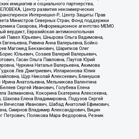
ких инициатив и социального партнерства,
ЕЛОВЕКА, Центр развития некоммерческих
 Трансперенси Интернешнл-Р, Центр Защиты Прав
овета Министров Северных Стран, Фонд поддержки
адемика Сахарова, Информационное агентство МЕМО.
ый вердикт, Евразийская антимонопольная
кий Павел Юрьевич, Шнырова Ольга Вадимовна,
 Евгеньевна, Ривина Анна Валерьевна, Бойко
хоев Магомед Бекханович, Шарипков Олег
Борис Юльевич, Созаев Валерий Валерьевич,
тович, Гасан Ольга Павловна, Паутов Юрий
ровна, Чуркина Наталья Валерьевна, Акимова
 Гудков Лев Дмитриевич, Илларионова Юлия
ихайловна, Щур Николай Алексеевич, Блинушов
е Ирина Анатольевна, Мельникова Валентина
Беляев Сергей Иванович, Голубева Елена
ила Залмановна, Кокорина Екатерина Алексеевна,
, Шахова Елена Владимировна, Подузов Сергей
ин Вячеслав Иванович, Шабад Анатолий Ефимович,
вна, Смирнов Владимир Александрович, Вицин
ег Петрович, Полякова Мара Федоровна, Резник