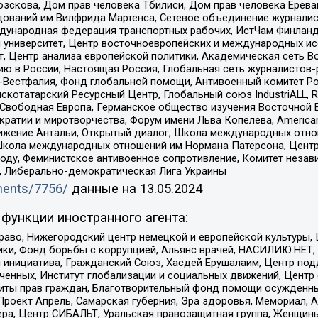
зскова, Дом прав человека Тбилиси, Дом прав человека Ерева
едований им Вилфрида Мартенса, Сетевое объединение журнали
Международная федерация транспортных рабочих, ИстЧам Финлан
й университет, Центр восточноевропейских и международных и
, Центр анализа европейской политики, Академическая сеть Во
ю в России, Настоящая Россия, Глобальная сеть журналистов
естфалия, Фонд глобальной помощи, Антивоенный комитет России,
татарский Ресурсный Центр, Глобальный союз IndustriALL, Russi
 Свободная Европа, Германское общество изучения Восточной 
и и миротворчества, Форум имени Льва Копелева, American Counci
ое движение Антальи, Открытый диалог, Школа международных отн
Школа международных отношений им Нормана Патерсона, Центр
ду, Феминистское антивоенное сопротивление, Комитет независ
а, Либерально-демократическая Лига Украины
uments/7756/
данные на
13.05.2024
функции иностранного агента:
раво, Нижегородский центр немецкой и европейской культуры,
тики, Фонд борьбы с коррупцией, Альянс врачей, НАСИЛИЮ.НЕТ,
я инициатива, Гражданский Союз, Хасдей Ерушалаим, Центр по
юченных, Институт глобализации и социальных движений, Цент
ты прав граждан, Благотворительный фонд помощи осужденным
а, Проект Апрель, Самарская губерния, Эра здоровья, Мемориал
ера, Центр СИБАЛЬТ, Уральская правозащитная группа, Женщины