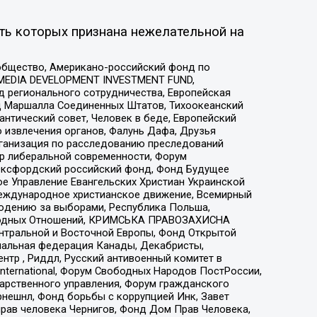
ть которых признана нежелательной на
общество, Американо-российский фонд по
 MEDIA DEVELOPMENT INVESTMENT FUND,
 регионального сотрудничества, Европейская
 Маршалла Соединенных Штатов, Тихоокеанский
нтический совет, Человек в беде, Европейский
 извлечения органов, Фалунь Дафа, Друзья
рганизация по расследованию преследований
тр либеральной современности, Форум
 Оксфордский российский фонд, Фонд Будущее
е Управление Евангельских Христиан Украинской
еждународное христианское движение, Всемирный
людению за выборами, Республика Польша,
народных Отношений, КРИМСЬКА ПРАВОЗАХИСНА
ы Центральной и Восточной Европы, Фонд Открытой
иональная федерация Канады, Декабристы,
тр , Риддл, Русский антивоенный комитет в
nternational, Форум Свободных Народов ПостРоссии,
дарственного управления, Форум гражданского
рнешнл, Фонд борьбы с коррупцией Инк, Завет
прав человека Чернигов, Фонд Дом Прав Человека,