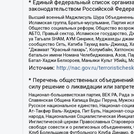
* Единый федеральный список организа
законодательством Российской Федера
Высший военный Маджлисуль Шура Объединенных с
Исламская группа, Братья-мусульмане, Партия ис
Общество социальных реформ, Общество возрожд
АБТО, Правый сектор, Исламское государство, Д
уа Тагьаля SHAM, АУМ Синрике, Муджахеды джама
сообщество Сеть, Катиба Таухид валь-Джихад, Хай
“Джамаат “Красный пахарь”, Колумбайн, Хатлонск
батальон имени Номана Челебиджихана, Азов, Па
Батал-Хаджи Белхороев, Маньяки Культ Убийц, М
Источник:
http://nac.gov.ru/terroristichesk
* Перечень общественных объединений 
силу решение о ликвидации или запрете
Национал-большевистская партия, ВЕК РА, Рада 
Славянская Община Капища Веды Перуна, Мужская
Русское национальное единство, Национал-социа
Ат-Такфир Валь-Хиджра, Пит Буль, Национал-соц
народа, Национальная Социалистическая Инициат
Инглистической церкви Православных Староверов
свободе совести и о религиозных объединениях,
Клуб Болельщиков Футбольного Клуба Динамо, Фа