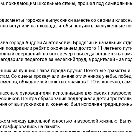
ам, покидающим школьные стены, прошел под символичн
лодисменты горожан выпускники вместе со своими класс
но вступили на площадь, чтобы получить заслуженные по
ава города Андрей Анатольевич Бродягин и начальник отд
 поздравили ребят с окончанием долгого 11-летнего пути,
лный свершений, но этот вечер навсегда останется в памя
годарили педагогов за нелегкий труд, а родителей - за по
ших из лучших. Глава города вручил Почетные грамоты и
там. Со сцены прозвучали имена отличников учебы, побед
сменов, обладателей золотых значков ГТО и, конечно, са
лассные руководители, исполнившие для своих повзросл
ускников Центра образования поддержали детей трогател
ия от выпускников и, конечно, был исполнен традиционн
бежом между школьной юностью и взрослой жизнью. Выпу
ографировались на память.