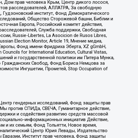
н, Дом прав человека Крым, Центр дикого лосося,
стов расследователей, АЛЛАТРА, За свободную
д, Гудзоновский институт, Фонд Демократического
сследований, Общество Сторожевой башни, Библии и
сточная Европа, Российский комитет действия,
-расследователей, Служба поддержки, Свободная
 Russie-Libertes, La Asocicion de Rusos Libres,
an Election Monitor, Article 19, Мнение медиа,
Европы, Фонд имени Фридриха Эберта, XZ gGmbH,
ls for International Education, Cultural Vistas,
ошений и государственной политики им Питера Мунка,
 Гражданских Свобод, Фонд Бориса Немцова за
имости Ингушетии, Прометей, Stop Occupation of
 Центр гендерных исследований, Фонд защиты прав
 Мы против СПИДа, СВЕЧА, Гуманитарное действие,
ддержки и содействия развитию средств массовой
р социально-информационных инициатив Действие,
 и их семьям, Фонд Тольятти, Новое время,
, Аналитический Центр Юрия Левады, Издательство
 Евразии, Институт прав человека, Фонд защиты