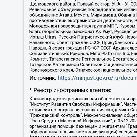
Щелковского района, Правый сектор, УНА - УНСО, У
Религиозное объединение последователей инглии
объединение Атака, Мечеть Мирмамеда, Община К
противодействии экстремистской деятельности, 
Молодежная правозащитная группа МПГ, Курсом П
Благотворительный пансионат Ак Умут, Русская ре
Иртыш Ultras, Русский Патриотический клуб-Нов
Навального, Совет граждан СССР Прикубанского 
Народный совет граждан РСФСР СССР Архангельск
Социалистических Районов, Meta Platforms Inc, 
Комитет, Татарстанское Региональное Всетатар
Татарской Автономной Советской Социалистическ
Красноярского края, Этническое национальное о
Источник:
https://minjust.gov.ru/ru/doc
* Реестр иностранных агентов:
Калининградская региональная общественная организация "Экозащита!-Женсовет", Фонд содействия защите прав и свобод граждан "Общественный вердикт", Фонд "Институт Развития Свободы Информации", Частное учреждение "Информационное агентство МЕМО. РУ", Региональная общественная организация "Общественная комиссия по сохранению наследия академика Сахарова", Фонд поддержки свободы прессы, Санкт-Петербургская общественная правозащитная организация "Гражданский контроль", Межрегиональная общественная организация "Информационно-просветительский центр "Мемориал", Региональный Фонд "Центр Защиты Прав Средств Массовой Информации", с 05.12.2023 Фонд "Центр Защиты Прав Средств массовой информации", Региональная общественная благотворительная организация помощи беженцам и мигрантам "Гражданское содействие", Негосударственное образовательное учреждение дополнительного профессионального образования (повышение квалификации) специалистов "АКАДЕМИЯ ПО ПРАВАМ ЧЕЛОВЕКА", Свердловская региональная общественная организация "Сутяжник", Автономная некоммерческая организация "Центр независимых социологических исследований", Союз общественных объединений "Российский исследовательский центр по правам человека", Региональное общественное учреждение научно-информационный центр "МЕМОРИАЛ", Некоммерческая организация "Фонд защиты гласности", Автономная некоммерческая организация "Институт прав человека", Городская общественная организация "Екатеринбургское общество "МЕМОРИАЛ", Городская общественная организация "Рязанское историко-просветительское и правозащитное общество "Мемориал" (Рязанский Мемориал), Челябинский региональный орган общественной самодеятельности – женское общественное объединение "Женщины Евразии", Челябинский региональный орган общественной самодеятельности "Уральская правозащитная группа", Фонд содействия защите здоровья и социальной справедливости имени Андрея Рылькова, Автономная Некоммерческая Организация "Аналитический Центр Юрия Левады", Автономная некоммерческая организация социальной поддержки населения "Проект Апрель", Региональная общественная организация помощи женщинам и детям, находящимся в кризисной ситуации "Информационно-методический центр "Анна", Фонд содействия развитию массовых коммуникаций и правовому просвещению "Так-так-Так", Фонд содействия устойчивому развитию "Серебряная тайга", Свердловский региональный общественный фонд социальных проектов "Новое время", "Idel.Реалии", Кавказ.Реалии, Крым.Реалии, Телеканал Настоящее Время, Татаро-башкирская служба Радио Свобода (Azatliq Radiosi), Радио Свободная Европа/Радио Свобода (PCE/PC), "Сибирь.Реалии", "Фактограф", Благотворительный фонд помощи осужденным и их семьям, Автономная некоммерческая организация "Институт глобализации и социальных движений", Фонд "В защиту прав заключенных", Частное учреждение "Центр поддержки и содействия развитию средств массовой информации", Пензенский региональный общественный благотворительный фонд "Гражданский союз", "Север.Реалии", Некоммерческая организация Фонд "Правовая инициатива", 