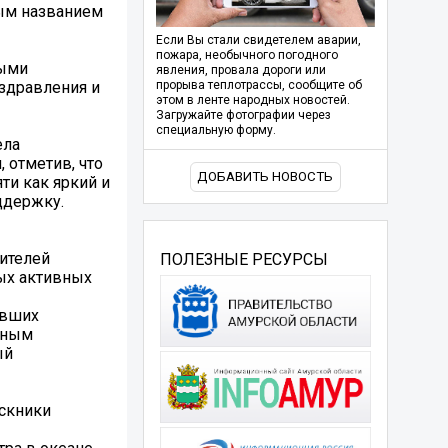
ым названием
Если Вы стали свидетелем аварии,
пожара, необычного погодного
ными
явления, провала дороги или
здравления и
прорыва теплотрассы, сообщите об
этом в ленте народных новостей.
Загружайте фотографии через
специальную форму.
ела
 отметив, что
ДОБАВИТЬ НОВОСТЬ
ти как яркий и
ддержку.
ителей
ПОЛЕЗНЫЕ РЕСУРСЫ
мых активных
евших
ьным
ый
скники