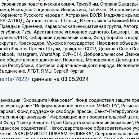
краинская повстанческая армия, Тризуб им. Степана Бандеры, Бр
зма, Народная Социальная Инициатива, TulaSkins, Этнополитич
оренного Русского народа г. Астрахани, ВОЛЯ, Меджлис крымс
РЕВТАТПОД, Артподготовка, Штольц, В честь иконы Божией Мате
равды и Единения, Каракольская инициативная группа, Автогра
спублика Русь, Арестантское уголовное единство, Башкорт, Наци
окузнецк/РПК, Сибирский державный союз, Фонд борьбы с кор
округа г. Краснодара, Мужское государство, Народное объедин
ой области, Проект Штурм, Граждане СССР, Держава Союз Сов
Facebook, Instagram, WhatsApp, СИЧ-С14, Добровольческое Движ
ское общественное движение, Невоград, Молодежное Демократ
ой Республики, Конгресс ойрат-калмыцкого народа, Исполнит
бъединение, ЛГБТ, Я.МЫ Сергей Фургал
uments/7822/
данные на
03.05.2024
Общество с ограниченной ответственностью "Радио Свободная Европа/Радио Свобода", Чешское информационное агентство "MEDIUM-ORIENT", Красноярская региональная общественная организация "Мы против СПИДа", Камалягин Денис Николаевич, Маркелов Сергей Евгеньевич, Пономарев Лев Александрович, Савицкая Людмила Алексеевна, Автономная некоммерческая организация "Центр по работе с проблемой насилия "НАСИЛИЮ.НЕТ", Межрегиональный профессиональный союз работников здравоохранения "Альянс врачей", Юридическое лицо, зарегистрированное в Латвийской Республике, SIA "Medusa Project" (регистрационный номер 40103797863, дата регистрации 10.06.2014), Некоммерческая организация "Фонд по борьбе с коррупцией", Автономная некоммерческая организация "Институт права и публичной политики", Баданин Роман Сергеевич, Гликин Максим Александрович, Железнова Мария Михайловна, Лукьянова Юлия Сергеевна, Маетная Елизавета Витальевна, Маняхин Петр Борисович, Чуракова Ольга Владимировна, Ярош Юлия Петровна, Юридическое лицо "The Insider SIA", зарегистрированное в Риге, Латвийская Республика (дата регистрации 26.06.2015), являющееся администратором доменного имени интернет-издания "The Insider SIA", https://theins.ru, Постернак Алексей Евгеньевич, Рубин Михаил Аркадьевич, Анин Роман Александрович, Юридическое лицо Istories fonds, зарегистрированное в Латвийской Республике (регистрационный номер 50008295751, дата регистрации 24.02.2020), Великовский Дмитрий Александрович, Долинина Ирина Николаевна, Мароховская Алеся Алексеевна, Шлейнов Роман Юрьевич, Шмагун Олеся Валентиновна, Общество с ограниченной ответственностью "Альтаир 2021", Общество с ограниченной ответственностью "Вега 2021", Общество с ограниченной ответственностью "Главный редактор 2021", Общество с ограниченной ответственностью "Ромашки монолит", Важенков Артем Валерьевич, Ивановская областная общественная организация "Центр гендерных исследований", Гурман Юрий Альбертович, Медиапроект "ОВД-Инфо", Егоров Владимир Владимирович, Жилинский Владимир Александрович, Общество с ограниченной ответственностью "ЗП", Иванова София Юрьевна, Карезина Инна Павловна, Кильтау Екатерина Викторовна, Петров Алексей Викторович, Пискунов Сергей Евгеньевич, Смирнов Сергей Сергеевич, Тихонов Михаил Сергеевич, Общество с ограниченной ответственностью "ЖУРНАЛИСТ-ИНОСТРАННЫЙ АГЕНТ", Арапова Галина Юрьевна, Вольтская Татьяна Анатольевна, Американская компания "Mason G.E.S. Anonymous Foundation" (США), являющаяся владельцем интернет-издания https://mnews.world/, Компания "Stichting Bellingcat", зарегистрированная в Нидерландах (дата регистрации 11.07.2018), Захаров Андрей Вячеславович, Клепиковская Екатерина Дмитриевна, Общество с ограниченной ответственностью "МЕМО", Перл Роман Александрович, Симонов Евгений Алексеевич, Соловьева Елена Анатольевна, Сотников Даниил Владимирович, Сурначева Елизавета Дмитриевна, Автономная некоммерческая организация по защите прав человека и информированию населения "Якутия – Наше Мнение", Общество с ограниченной ответственностью "Москоу диджитал медиа", с 26.01.2023 Общество с ограниченной ответственностью "Чайка Белые сады", Ветошкина Валерия Валерьевна, Заговора Максим Александрович, Межрегиональное общественное движение "Российская ЛГБТ - сеть", Оленичев Максим Владимирович, Павлов Иван Юрьевич, Скворцова Елена Сергеевна, Общество с ограниченной ответственностью "Как бы инагент", Кочетков Игорь Викторович, Общество с ограниченной ответственностью "Честные выборы", Еланчик Олег Александрович, Общество с ограниченной ответственностью "Нобелевский призыв", Гималова Регина Эмилевна, Григорьев Андрей Валерьевич, Григорьева Алина Александровна, Ассоциация по содействию защите прав призывников, альтернативнослужащих и военнослужащих "Правозащитная группа "Гражданин.Армия.Право", Хисамова Регина Фаритовна, Автономная некоммерческая организация по реализа