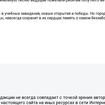
инальную песню ведущие пожелали ребятам попутного вет
 в учебные заведения, новые открытия и победы. Но горо
ы, навсегда сохранит в их сердцах память о самом беззаб
акции не всегда совпадает с точкой зрения автор
настоящего сайта на иных ресурсах в сети Интерн