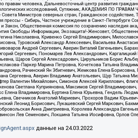
по правам человека, Дальневосточный центр развития гражданс
ологических исследований, Сутяжник, АКАДЕМИЯ ПО ПРАВАМ Ч
е Совета Министров северных стран, Гражданское содействие,
я прессы - Сибирь, Частное учреждение в Санкт-Петербурге С
 и Закон, Общественная комиссия по сохранению наследия ак
звития Свободы Информации, Экозащита!-Женсовет, Общественн
Регина Николаевна, Кривенко Сергей Владимирович, Милославс
совна, Туровский Александр Алексеевич, Васильева Анастасия
Пивоваров Андрей Сергеевич, Аверин Виталий Евгеньевич, Бара
горий Сергеевич, Пономарев Лев Александрович, Каргалицкий 
ньевна, Щаров Сергей Алексадрович, Цирульников Борис Альбер
ислакова-Паркер Марина Петровна, Кочеткова Татьяна Владими
сандровна, Рачинский Ян Збигневич, Жемкова Елена Борисовна,
лана Сергеевна, Аверин Владимир Анатольевич, Щур Татьяна М
фтер Валентин Михайлович, Симонов Алексей Кириллович, Флиг
женова Светлана Куприяновна, Максимов Сергей Владимирович, 
кс Елена Владимировна, Буртина Елена Юрьевна, Гендель Людм
евна, Свечников Анатолий Мариевич, Прохоров Вадим Юрьевич
инский Леонид Борисович, Лукашевский Сергей Маркович, Бахм
Добровольская Анна Дмитриевна, Королева Александра Евгенье
евинсон Лев Семенович, Локшина Татьяна Иосифовна, Орлов Ол
ignAgent.aspx
данные на
24.03.2022