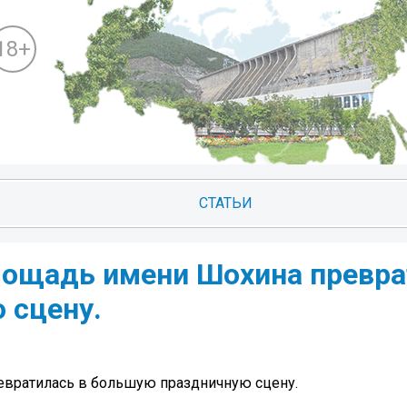
18+
СТАТЬИ
лощадь имени Шохина превр
 сцену.
евратилась в большую праздничную сцену.