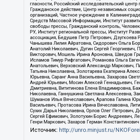
гласности, Российский исследовательский центр 
Гражданское действие, Центр независимых соци
организаций, Частное учреждение в Калининград
Средств Массовой Информации, Институт развити
свободы прессы, Гражданский контроль, Человек
РУ, Институт региональной прессы, Институт Ра
ассоциация, Бедушев Петр Петрович, Дзугкоева 
Чанышева Лилия Айратовна, Сидорович Ольга Бори
Анатолий Николаевич, Дугин Сергей Георгиевич, 
Викторович, Мошель Ирина Ароновна, Шведов Гри
Исламов Тимур Рифгатович, Романова Ольга Евге
Анатольевич, Верховский Александр Маркович, П
Татьяна Николаевна, Золотарева Екатерина Алек
Юрьевна, Саранг Анна Васильевна, Захарова Свет
Андрей Юрьевич, Мосин Алексей Геннадьевич, Ге
Дмитриевна, Вититинова Елена Владимировна, Ба
Николаевна, Ганнушкина Светлана Алексеевна, За
Шуманов Илья Вячеславович, Арапова Галина Юрь
Васильевич, Протасова Ирина Вячеславовна, Лит
Сухих Дарья Николаевна, Орлов Олег Петрович, 
Сергей Ефимович, Золотухин Борис Андреевич, Л
Генри Маркович, Захаров Герман Константинович
Источник:
http://unro.minjust.ru/NKOFore