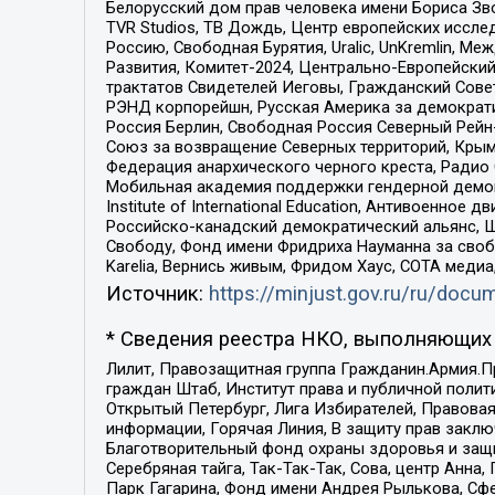
Белорусский дом прав человека имени Бориса Зво
TVR Studios, ТВ Дождь, Центр европейских иссл
Россию, Свободная Бурятия, Uralic, UnKremlin, 
Развития, Комитет-2024, Центрально-Европейски
трактатов Свидетелей Иеговы, Гражданский Совет
РЭНД корпорейшн, Русская Америка за демократи
Россия Берлин, Свободная Россия Северный Рейн-В
Союз за возвращение Северных территорий, Крымско
Федерация анархического черного креста, Радио
Мобильная академия поддержки гендерной демократи
Institute of International Education, Антивоенн
Российско-канадский демократический альянс, 
Свободу, Фонд имени Фридриха Науманна за свобо
Karelia, Вернись живым, Фридом Хаус, СОТА меди
Источник:
https://minjust.gov.ru/ru/doc
* Сведения реестра НКО, выполняющих 
Лилит, Правозащитная группа Гражданин.Армия.П
граждан Штаб, Институт права и публичной поли
Открытый Петербург, Лига Избирателей, Правова
информации, Горячая Линия, В защиту прав закл
Благотворительный фонд охраны здоровья и защи
Серебряная тайга, Так-Так-Так, Сова, центр Анн
Парк Гагарина, Фонд имени Андрея Рылькова, Сф