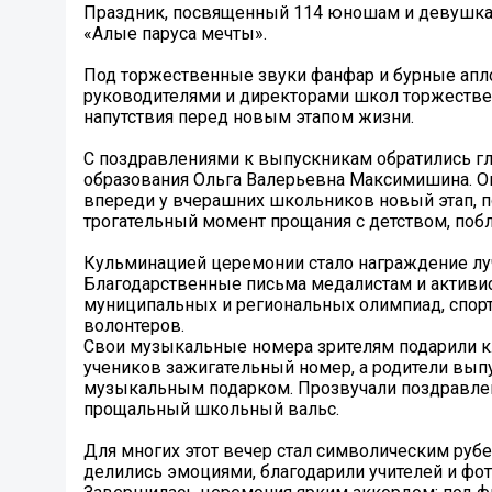
Праздник, посвященный 114 юношам и девушк
«Алые паруса мечты».
Под торжественные звуки фанфар и бурные ап
руководителями и директорами школ торжествен
напутствия перед новым этапом жизни.
С поздравлениями к выпускникам обратились гл
образования Ольга Валерьевна Максимишина. Они
впереди у вчерашних школьников новый этап, по
трогательный момент прощания с детством, побла
Кульминацией церемонии стало награждение луч
Благодарственные письма медалистам и активис
муниципальных и региональных олимпиад, спорт
волонтеров.
Свои музыкальные номера зрителям подарили к
учеников зажигательный номер, а родители вып
музыкальным подарком. Прозвучали поздравлен
прощальный школьный вальс.
Для многих этот вечер стал символическим ру
делились эмоциями, благодарили учителей и фот