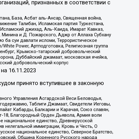
ганизаций, признанных в соответствии с
на, База, Асбат аль-Ансар, Священная война,
ижение Талибан, Исламская партия Туркестана,
Исламский джихад, Аль-Каида, Имарат Кавказ,
 Минина и Д. Пожарского, Аджр от Аллаха Субхану
о ба суи давлати исломи, Террористическое
/White Power, Артподготовка, Религиозная группа
Оренбург, Крымско-татарский добровольческий
орона, Дуббайский джамаат, московская ячейка,
усский добровольческий корпус
 на
16.11.2023
судом принято вступившее в законную
вного Управления Асгардской Веси Беловодья,
годержавию, Таблиги Джамаат, Свидетели Иеговы,
айат Кабарды, Балкарии и Карачая, Союз славян,
т-18, Благородный Орден Дьявола, Армия воли
ое национальное единство, Древнерусской
 нелегальной иммиграции, Кровь и Честь, О
усское национальное единство, Северное Братство,
ровский, Община Коренного Русского народа