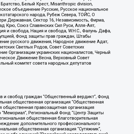
атство, Белый Крест, Misanthropic division,
еское объединение Русские, Русское национальное
котатарского народа, Рубеж Севера, ТОЙС, О
ри Державная, Сектор 16, Независимость, Фирма,
д Крю, Союз Славянских Сил Руси, Алля-Аят,
я и свобода, Нация и свобода, W.H.С., Фалунь Дафа,
рупцией, Фонд защиты прав граждан, Штабы
ение русского движения, Народное движение Адат,
етских Светлых Родов, Совет Советских
ение Организации украинских националистов, Черный
ическое Движение Весна, Верховный Совет
ельный комитет совета народных депутатов
ции социально-правовых программ "Лилит", Дальневосточное общественное движение "Маяк", Санкт-Петербургская ЛГБТ-инициативная группа "Выход", Инициативная группа ЛГБТ+ "Реверс", Алексеев Андрей Викторович, Бекбулатова Таисия Львовна, Беляев Иван Михайлович, Владыкина Елена Сергеевна, Гельман Марат Александрович, Никульшина Вероника Юрьевна, Толоконникова Надежда Андреевна, Шендерович Виктор Анатольевич, Общество с ограниченной ответственностью "Данное сообщение", Общество с ограниченной ответственностью Издательский дом "Новая глава", Айнбиндер Александра Александровна, Московский комьюнити-центр для ЛГБТ+инициатив, Благотворительный фонд развития филантропии, Deutsche Welle (Германия, Kurt-Schumacher-Strasse 3, 53113 Bonn), Борзунова Мария Михайловна, Воробьев Виктор Викторович, Голубева Анна Львовна, Константинова Алла Михайловна, Малкова Ирина Владимировна, Мурадов Мурад Абдулгалимович, Осетинская Елизавета Николаевна, Понасенков Евгений Николаевич, Ганапольский Матвей Юрьевич, Киселев Евгений Алексеевич, Борухович Ирина Григорьевна, Дремин Иван Тимофеевич, Дубровский Дмитрий Викторович, Красноярская региональная общественная организация поддержки и развития альтернативных образовательных технологий и межкультурных коммуникаций "ИНТЕРРА", Маяковская Екатерина Алексеевна, Фейгин Марк Захарович, Филимонов Андрей Викторович, Дзугкоева Регина Николаевна, Доброхотов Роман Александрович, Дудь Юрий Александрович, Елкин Сергей Владимирович, Кругликов Кирилл Игоревич, Сабунаева Мария Леонидовна, Семенов Алексей Владимирович, Шаинян Карен Багратович, Шульман Екатерина Михайловна, Асафьев Артур Валерьевич, Вахштайн Виктор Семенович, Венедиктов Алексей Алексеевич, Лушникова Екатерина Евгеньевна, Волков Леонид Михайлович, Невзоров Александр Глебович, Пархоменко Сергей Борисович, Сироткин Ярослав Николаевич, Кара-Мурза Владимир Владимирович, Баранова Наталья Владимировна, Гозман Леонид Яковлевич, Кагарлицкий Борис Юльевич, Климарев Михаил Валерьевич, Милов Владимир Станиславович, Автономная некоммерческая организация Краснодарский центр современного искусства "Типография", Моргенштерн Алишер Тагирович, Соболь Любовь Эдуардовна, Общество с ограниченной ответственностью "ЛИЗА НОРМ", Каспаров Гарри Кимович, Ходорковский Михаил Борисович, Общество с ограниченной ответственностью "Апрельские тезисы", Данилович Ирина Брониславовна, Кашин Олег Владимирович, Петров Николай Владимирович, Пивоваров Алексей Владимирович, Соколов Михаил Владимирович, Цветкова Юлия Владимировна, Чичваркин Евгений Александрович, Комитет против пыток/Команда против пыток, Общество с ограниченной ответственностью "Первый научный", Общество с ограниченной ответственностью "Вертолет и ко", Белоцерковская Вероника Борисовна, Кац Максим Евгеньевич, Лазарева Татьяна Юрьевна, Шаведдинов Руслан Табризович, Яшин Илья Валерьевич, Общество с ограниченной ответственностью "Иноагент ААВ", Алешковский Дмитрий Петрович, Альбац Евгения Марковна, Быков Дмитрий Львович, Галямина Юлия Евгеньевна, Лойко Сергей Леонидович, Мартынов Кирилл Константинович, Медведев Сергей Александрович, Крашенинников Федор Геннадиевич, Гордеева Катерина Вл