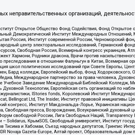
ых неправительственных организаций, деятельнос
ститут Открытое Общество Фонд Содействия, Фонд Открытое 
альный Демократический Институт Международных Отношений,
тая Россия, Институт современной России, Черноморский фонд
родный центр электоральных исследований, Германский фонд
рсов, Свободная Россия, Всемирный конгресс украинцев, Атла
ект Хармони, Родники дракона, Врачи против насильственного
ию преследования в отношении Фалуньгун в Китае, Всемирная о
ация школ политических исследований при Совете Европы, Цен
мен, Бард колледж, Европейский выбор, Фонд Ходорковского,
едиа, Международное партнерство за права человека, Духовно
ое Учебное Заведение Международный Библейский Колледж, М
ь Духовной Технологии, Европейская сеть организаций по наб
урналистики, IStories fonds, Королевский Институт Между
gcat, Bellingcat Ltd, The Insider, Институт правовой инициатив
инский конгресс, Институт Макдональда-Лорье, Украинская нац
, Свободная пресса, Возрождение, Всеукраинский духовный цен
орум свободной России, Лига Свободных Наций, Transparеncy I
– Solidarus, КрымSOS, Свободный университет, Институт госу
в Тисима и Хабомаи, Съезд народных депутатов, Гринпис Инте
DR Novaja Gazeta-Europe, Алтай проект, Образовательный дом 