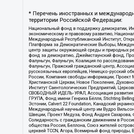
* Перечень иностранных и международн
территории Российской Федерации:
Национальный фонд в поддержку демократии, Ин
экономическому и правовому развитию, Национ
Международный Республиканский Институт, Откры
Платформа за Демократические Выборы, Междуна
центр защиты окружающей среды и природных ресу
фонд за демократию, Джеймстаунский фонд, Прож
Фалуньгун, Фалуньгун, Коалиция по расследован
Фалуньгун, Пражский гражданский центр, Ассоци
русскоязычных европейцев, Немецко-русский об
России, Компания свободы информации, Проект М
Христианской Церкви, Новое Поколение, Духовн
Институт Саентологических Предприятий, Церков
СВОБОДНЫЙ ИДЕЛЬ-УРАЛ, Ассоциация развития ж
ГРУПА, Фонд имени Генриха Бёлля, Stichting Bellin
Эстонии, Calvert 22 Foundation, Канадский укра
Международный научный центр им Вудро Вильсона
Швеции, Проект Медуза, Фонд Андрея Сахарова, Ф
Солидарность с гражданским движением в России 
общества Россия, Беллона, Союз жителей острово
церквей TCCN, Агора, Всемирный фонд природы, B