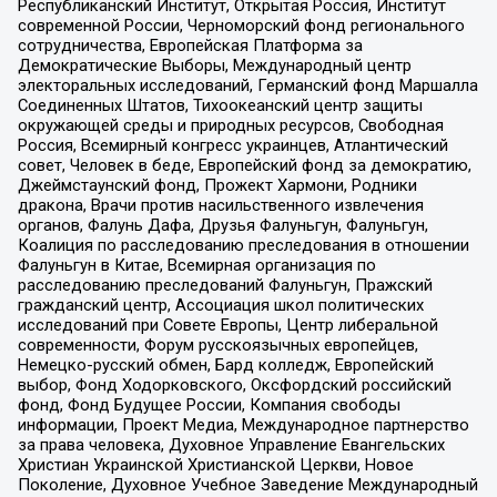
Республиканский Институт, Открытая Россия, Институт
современной России, Черноморский фонд регионального
сотрудничества, Европейская Платформа за
Демократические Выборы, Международный центр
электоральных исследований, Германский фонд Маршалла
Соединенных Штатов, Тихоокеанский центр защиты
окружающей среды и природных ресурсов, Свободная
Россия, Всемирный конгресс украинцев, Атлантический
совет, Человек в беде, Европейский фонд за демократию,
Джеймстаунский фонд, Прожект Хармони, Родники
дракона, Врачи против насильственного извлечения
органов, Фалунь Дафа, Друзья Фалуньгун, Фалуньгун,
Коалиция по расследованию преследования в отношении
Фалуньгун в Китае, Всемирная организация по
расследованию преследований Фалуньгун, Пражский
гражданский центр, Ассоциация школ политических
исследований при Совете Европы, Центр либеральной
современности, Форум русскоязычных европейцев,
Немецко-русский обмен, Бард колледж, Европейский
выбор, Фонд Ходорковского, Оксфордский российский
фонд, Фонд Будущее России, Компания свободы
информации, Проект Медиа, Международное партнерство
за права человека, Духовное Управление Евангельских
Христиан Украинской Христианской Церкви, Новое
Поколение, Духовное Учебное Заведение Международный