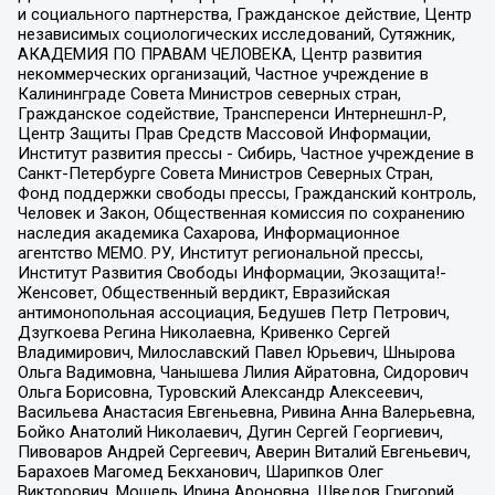
и социального партнерства, Гражданское действие, Центр
независимых социологических исследований, Сутяжник,
АКАДЕМИЯ ПО ПРАВАМ ЧЕЛОВЕКА, Центр развития
некоммерческих организаций, Частное учреждение в
Калининграде Совета Министров северных стран,
Гражданское содействие, Трансперенси Интернешнл-Р,
Центр Защиты Прав Средств Массовой Информации,
Институт развития прессы - Сибирь, Частное учреждение в
Санкт-Петербурге Совета Министров Северных Стран,
Фонд поддержки свободы прессы, Гражданский контроль,
Человек и Закон, Общественная комиссия по сохранению
наследия академика Сахарова, Информационное
агентство МЕМО. РУ, Институт региональной прессы,
Институт Развития Свободы Информации, Экозащита!-
Женсовет, Общественный вердикт, Евразийская
антимонопольная ассоциация, Бедушев Петр Петрович,
Дзугкоева Регина Николаевна, Кривенко Сергей
Владимирович, Милославский Павел Юрьевич, Шнырова
Ольга Вадимовна, Чанышева Лилия Айратовна, Сидорович
Ольга Борисовна, Туровский Александр Алексеевич,
Васильева Анастасия Евгеньевна, Ривина Анна Валерьевна,
Бойко Анатолий Николаевич, Дугин Сергей Георгиевич,
Пивоваров Андрей Сергеевич, Аверин Виталий Евгеньевич,
Барахоев Магомед Бекханович, Шарипков Олег
Викторович, Мошель Ирина Ароновна, Шведов Григорий