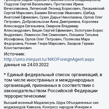
Подузов Сергей Васильевич, Протасова Ирина
Вячеславовна, Литинский Леонид Борисович, Лукашевский
Сергей Маркович, Бахмин Вячеслав Иванович, Шабад
Анатолий Ефимович, Сухих Дарья Николаевна, Орлов Олег
Петрович, Добровольская Анна Дмитриевна, Королева
Александра Евгеньевна, Смирнов Владимир
Александрович, Вицин Сергей Ефимович, Золотухин Борис
Андреевич, Левинсон Лев Семенович, Локшина Татьяна
Иосифовна, Орлов Олег Петрович, Полякова Мара
Федоровна, Резник Генри Маркович, Захаров Герман
Константинович
Источник:
http://unro.minjust.ru/NKOForeignAgent.aspx
данные на
24.03.2022
* Единый федеральный список организаций, в
том числе иностранных и международных
организаций, признанных в соответствии с
законодательством Российской Федерации
террористическими:
Высший военный Маджлисуль Шура Объединенных сил
моджахедов Кавказа, Конгресс народов Ичкерии и