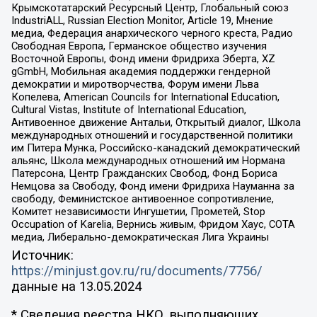
Крымскотатарский Ресурсный Центр, Глобальный союз
IndustriALL, Russian Election Monitor, Article 19, Мнение
медиа, Федерация анархического черного креста, Радио
Свободная Европа, Германское общество изучения
Восточной Европы, Фонд имени Фридриха Эберта, XZ
gGmbH, Мобильная академия поддержки гендерной
демократии и миротворчества, Форум имени Льва
Копелева, American Councils for International Education,
Cultural Vistas, Institute of International Education,
Антивоенное движение Антальи, Открытый диалог, Школа
международных отношений и государственной политики
им Питера Мунка, Российско-канадский демократический
альянс, Школа международных отношений им Нормана
Патерсона, Центр Гражданских Свобод, Фонд Бориса
Немцова за Свободу, Фонд имени Фридриха Науманна за
свободу, Феминистское антивоенное сопротивление,
Комитет независимости Ингушетии, Прометей, Stop
Occupation of Karelia, Вернись живым, Фридом Хаус, СОТА
медиа, Либерально-демократическая Лига Украины
Источник:
https://minjust.gov.ru/ru/documents/7756/
данные на
13.05.2024
* Сведения реестра НКО, выполняющих