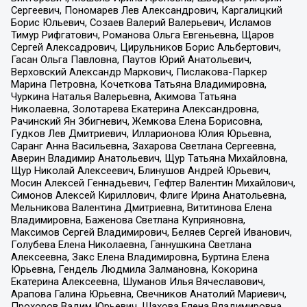
Сергеевич, Пономарев Лев Александрович, Каргалицкий
Борис Юльевич, Созаев Валерий Валерьевич, Исламов
Тимур Рифгатович, Романова Ольга Евгеньевна, Щаров
Сергей Алексадрович, Цирульников Борис Альбертович,
Гасан Ольга Павловна, Паутов Юрий Анатольевич,
Верховский Александр Маркович, Пислакова-Паркер
Марина Петровна, Кочеткова Татьяна Владимировна,
Чуркина Наталья Валерьевна, Акимова Татьяна
Николаевна, Золотарева Екатерина Александровна,
Рачинский Ян Збигневич, Жемкова Елена Борисовна,
Гудков Лев Дмитриевич, Илларионова Юлия Юрьевна,
Саранг Анна Васильевна, Захарова Светлана Сергеевна,
Аверин Владимир Анатольевич, Щур Татьяна Михайловна,
Щур Николай Алексеевич, Блинушов Андрей Юрьевич,
Мосин Алексей Геннадьевич, Гефтер Валентин Михайлович,
Симонов Алексей Кириллович, Флиге Ирина Анатольевна,
Мельникова Валентина Дмитриевна, Вититинова Елена
Владимировна, Баженова Светлана Куприяновна,
Максимов Сергей Владимирович, Беляев Сергей Иванович,
Голубева Елена Николаевна, Ганнушкина Светлана
Алексеевна, Закс Елена Владимировна, Буртина Елена
Юрьевна, Гендель Людмила Залмановна, Кокорина
Екатерина Алексеевна, Шуманов Илья Вячеславович,
Арапова Галина Юрьевна, Свечников Анатолий Мариевич,
Прохоров Вадим Юрьевич, Шахова Елена Владимировна,