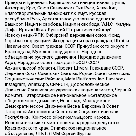
Правды и Единения, Каракольская инициативная группа,
Автоград Крю, Союз Славянских Сил Руси, Алля-Аят,
Благотворительный пансионат Ак Умут, Русская
республика Русь, Арестантское уголовное единство,
Башкорт, Нация и свобода, Нация и свобода, W.H.С., Фалунь
Дафа, Иртыш Ultras, Русский Патриотический клуб-
Новокузнецк/РПК, Сибирский державный союз, Фонд
борьбы с коррупцией, Фонд защиты прав граждан, Штабы
Навального, Совет граждан СССР Прикубанского округа г.
Краснодара, Мужское государство, Народное
объединение русского движения, Народное движение
Адат, Народный совет граждан РСФСР СССР
Архангельской области, Проект Штурм, Граждане СССР,
Держава Союз Советских Светлых Родов, Совет Советских
Социалистических Районов, Meta Platforms Inc, Facebook,
Instagram, WhatsApp, СИЧ-С14, Добровольческое
Движение Организации украинских националистов, Черный
Комитет, Татарстанское Региональное Всетатарское
общественное движение, Невоград, Молодежное
Демократическое Движение Весна, Верховный Совет
Татарской Автономной Советской Социалистической
Республики, Конгресс ойрат-калмыцкого народа,
Исполнительный комитет совета народных депутатов
Красноярского края, Этническое национальное
объединение, ЛГБТ, Я.МЫ Сергей Фургал