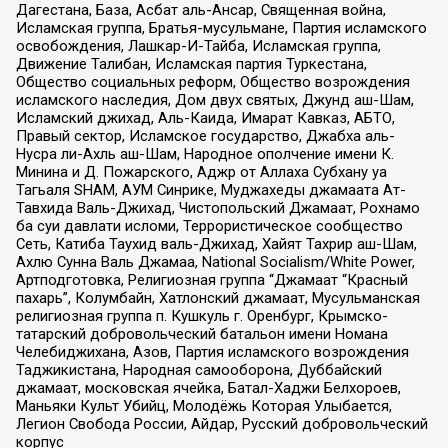
Дагестана, База, Асбат аль-Ансар, Священная война,
Исламская группа, Братья-мусульмане, Партия исламского
освобождения, Лашкар-И-Тайба, Исламская группа,
Движение Талибан, Исламская партия Туркестана,
Общество социальных реформ, Общество возрождения
исламского наследия, Дом двух святых, Джунд аш-Шам,
Исламский джихад, Аль-Каида, Имарат Кавказ, АБТО,
Правый сектор, Исламское государство, Джабха аль-
Нусра ли-Ахль аш-Шам, Народное ополчение имени К.
Минина и Д. Пожарского, Аджр от Аллаха Субхану уа
Тагьаля SHAM, АУМ Синрике, Муджахеды джамаата Ат-
Тавхида Валь-Джихад, Чистопольский Джамаат, Рохнамо
ба суи давлати исломи, Террористическое сообщество
Сеть, Катиба Таухид валь-Джихад, Хайят Тахрир аш-Шам,
Ахлю Сунна Валь Джамаа, National Socialism/White Power,
Артподготовка, Религиозная группа “Джамаат “Красный
пахарь”, Колумбайн, Хатлонский джамаат, Мусульманская
религиозная группа п. Кушкуль г. Оренбург, Крымско-
татарский добровольческий батальон имени Номана
Челебиджихана, Азов, Партия исламского возрождения
Таджикистана, Народная самооборона, Дуббайский
джамаат, московская ячейка, Батал-Хаджи Белхороев,
Маньяки Культ Убийц, Молодёжь Которая Улыбается,
Легион Свобода России, Айдар, Русский добровольческий
корпус