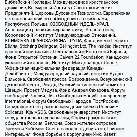
Библейский Колледж, Международное христианское
движение, Всемирный Институт Саентологических
Предприятий, Церковь Духовной Технологии, Европейская
сеть организаций по наблюдению за выборами,
Республика Польша, СВОБОДНЫЙ ИДЕЛЬ-УРАЛ,
Ассоциация развития журналистики, IStories fonds,
Королевский Институт Международных Отношений,
КРИМСЬКА ПРАВОЗАХИСНА ГРУПА, Фонд имени Генриха
Бёлля, Stichting Bellingcat, Bellingcat Ltd, The Insider, Институт
правовой инициативы Центральной и Восточной Европы,
Фонд Открытой Эстонии, Calvert 22 Foundation, Канадский
украинский конгресс, Институт Макдональда-Лорье,
Украинская национальная федерация Канады,
Декабристы, Международный научный центр им Вудро
Вильсона, Свободная пресса, Возрождение, Всеукраинский
духовный центр , Риддл, Русский антивоенный комитет в
Швеции, Проект Медуза, Фонд Андрея Сахарова, Форум
свободной России, Лига Свободных Наций, Transparеncy
International, Форум Свободных Народов ПостРоссии,
Солидарность с гражданским движением в России –
Solidarus, КрымSOS, Свободный университет, Институт
государственного управления, Форум гражданского
общества Россия, Беллона, Союз жителей островов
Тисима и Хабомаи, Съезд народных депутатов, Гринпис
Интернешнл, Фонд борьбы с коррупцией Инк, Завет