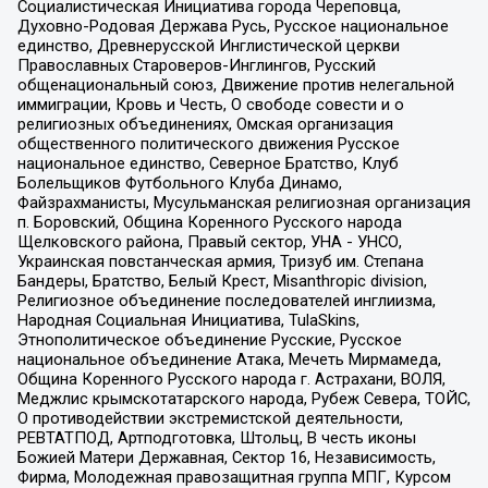
Социалистическая Инициатива города Череповца,
Духовно-Родовая Держава Русь, Русское национальное
единство, Древнерусской Инглистической церкви
Православных Староверов-Инглингов, Русский
общенациональный союз, Движение против нелегальной
иммиграции, Кровь и Честь, О свободе совести и о
религиозных объединениях, Омская организация
общественного политического движения Русское
национальное единство, Северное Братство, Клуб
Болельщиков Футбольного Клуба Динамо,
Файзрахманисты, Мусульманская религиозная организация
п. Боровский, Община Коренного Русского народа
Щелковского района, Правый сектор, УНА - УНСО,
Украинская повстанческая армия, Тризуб им. Степана
Бандеры, Братство, Белый Крест, Misanthropic division,
Религиозное объединение последователей инглиизма,
Народная Социальная Инициатива, TulaSkins,
Этнополитическое объединение Русские, Русское
национальное объединение Атака, Мечеть Мирмамеда,
Община Коренного Русского народа г. Астрахани, ВОЛЯ,
Меджлис крымскотатарского народа, Рубеж Севера, ТОЙС,
О противодействии экстремистской деятельности,
РЕВТАТПОД, Артподготовка, Штольц, В честь иконы
Божией Матери Державная, Сектор 16, Независимость,
Фирма, Молодежная правозащитная группа МПГ, Курсом