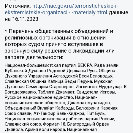
Источник:
http://nac.gov.ru/terroristicheskie-i-
ekstremistskie-organizacii-i-materialy.html
данные
на
16.11.2023
* Перечень общественных объединений и
религиозных организаций в отношении
которых судом принято вступившее в
законную силу решение о ликвидации или
запрете деятельности:
Национал-большевистская партия, ВЕК РА, Рада земли
Кубанской Духовно Родовой Державы Русь, Община
Духовного Управления Асгардской Веси Беловодья,
Славянская Община Капища Веды Перуна, Мужская
Духовная Семинария Староверов-Инглингов, Нурджулар, К
Богодержавию, Таблиги Джамаат, Свидетели Иеговы,
Русское национальное единство, Национал-
социалистическое общество, Джамаат мувахидов,
Объединенный Вилайат Кабарды, Балкарии и Карачая,
Союз славян, Ат-Такфир Валь-Хиджра, Пит Буль,
Национал-социалистическая рабочая партия России,
Славянский союз, Формат-18, Благородный Орден
Дьявола, Армия воли народа, Национальная