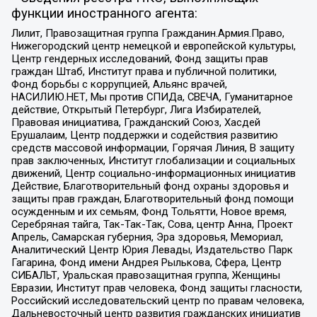
функции иностранного агента:
Лилит, Правозащитная группа Гражданин.Армия.Право,
Нижегородский центр немецкой и европейской культуры,
Центр гендерных исследований, Фонд защиты прав
граждан Штаб, Институт права и публичной политики,
Фонд борьбы с коррупцией, Альянс врачей,
НАСИЛИЮ.НЕТ, Мы против СПИДа, СВЕЧА, Гуманитарное
действие, Открытый Петербург, Лига Избирателей,
Правовая инициатива, Гражданский Союз, Хасдей
Ерушалаим, Центр поддержки и содействия развитию
средств массовой информации, Горячая Линия, В защиту
прав заключенных, Институт глобализации и социальных
движений, Центр социально-информационных инициатив
Действие, Благотворительный фонд охраны здоровья и
защиты прав граждан, Благотворительный фонд помощи
осужденным и их семьям, Фонд Тольятти, Новое время,
Серебряная тайга, Так-Так-Так, Сова, центр Анна, Проект
Апрель, Самарская губерния, Эра здоровья, Мемориал,
Аналитический Центр Юрия Левады, Издательство Парк
Гагарина, Фонд имени Андрея Рылькова, Сфера, Центр
СИБАЛЬТ, Уральская правозащитная группа, Женщины
Евразии, Институт прав человека, Фонд защиты гласности,
Российский исследовательский центр по правам человека,
Дальневосточный центр развития гражданских инициатив