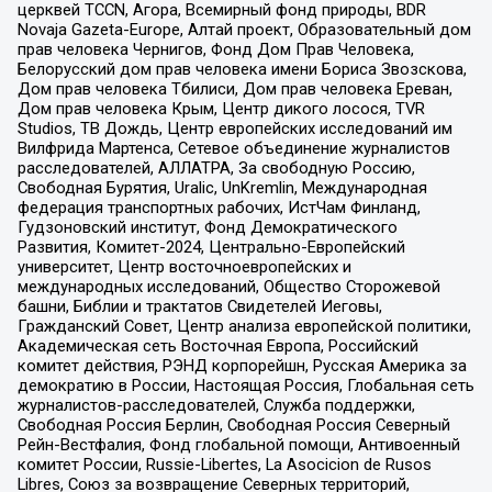
церквей TCCN, Агора, Всемирный фонд природы, BDR
Novaja Gazeta-Europe, Алтай проект, Образовательный дом
прав человека Чернигов, Фонд Дом Прав Человека,
Белорусский дом прав человека имени Бориса Звозскова,
Дом прав человека Тбилиси, Дом прав человека Ереван,
Дом прав человека Крым, Центр дикого лосося, TVR
Studios, ТВ Дождь, Центр европейских исследований им
Вилфрида Мартенса, Сетевое объединение журналистов
расследователей, АЛЛАТРА, За свободную Россию,
Свободная Бурятия, Uralic, UnKremlin, Международная
федерация транспортных рабочих, ИстЧам Финланд,
Гудзоновский институт, Фонд Демократического
Развития, Комитет-2024, Центрально-Европейский
университет, Центр восточноевропейских и
международных исследований, Общество Сторожевой
башни, Библии и трактатов Свидетелей Иеговы,
Гражданский Совет, Центр анализа европейской политики,
Академическая сеть Восточная Европа, Российский
комитет действия, РЭНД корпорейшн, Русская Америка за
демократию в России, Настоящая Россия, Глобальная сеть
журналистов-расследователей, Служба поддержки,
Свободная Россия Берлин, Свободная Россия Северный
Рейн-Вестфалия, Фонд глобальной помощи, Антивоенный
комитет России, Russie-Libertes, La Asocicion de Rusos
Libres, Союз за возвращение Северных территорий,