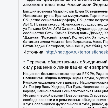
законодательством Российской Федера
Высший военный Маджлисуль Шура Объединенных с
Исламская группа, Братья-мусульмане, Партия ис
Общество социальных реформ, Общество возрожд
АБТО, Правый сектор, Исламское государство, Д
уа Тагьаля SHAM, АУМ Синрике, Муджахеды джама
сообщество Сеть, Катиба Таухид валь-Джихад, Хай
“Джамаат “Красный пахарь”, Колумбайн, Хатлонск
батальон имени Номана Челебиджихана, Азов, Па
Батал-Хаджи Белхороев, Маньяки Культ Убийц, М
Источник:
http://nac.gov.ru/terroristichesk
* Перечень общественных объединений 
силу решение о ликвидации или запрете
Национал-большевистская партия, ВЕК РА, Рада 
Славянская Община Капища Веды Перуна, Мужская
Русское национальное единство, Национал-социа
Ат-Такфир Валь-Хиджра, Пит Буль, Национал-соц
народа, Национальная Социалистическая Инициат
Инглистической церкви Православных Староверов
свободе совести и о религиозных объединениях,
Клуб Болельщиков Футбольного Клуба Динамо, Фа