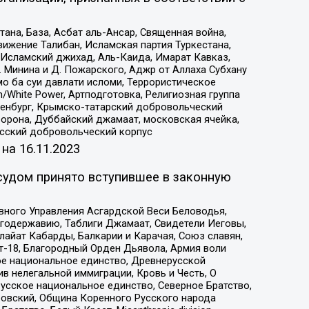
на, База, Асбат аль-Ансар, Священная война,
ижение Талибан, Исламская партия Туркестана,
Исламский джихад, Аль-Каида, Имарат Кавказ,
 Минина и Д. Пожарского, Аджр от Аллаха Субхану
о ба суи давлати исломи, Террористическое
/White Power, Артподготовка, Религиозная группа
Оренбург, Крымско-татарский добровольческий
орона, Дуббайский джамаат, московская ячейка,
усский добровольческий корпус
 на
16.11.2023
судом принято вступившее в законную
вного Управления Асгардской Веси Беловодья,
годержавию, Таблиги Джамаат, Свидетели Иеговы,
айат Кабарды, Балкарии и Карачая, Союз славян,
т-18, Благородный Орден Дьявола, Армия воли
ое национальное единство, Древнерусской
 нелегальной иммиграции, Кровь и Честь, О
усское национальное единство, Северное Братство,
ровский, Община Коренного Русского народа