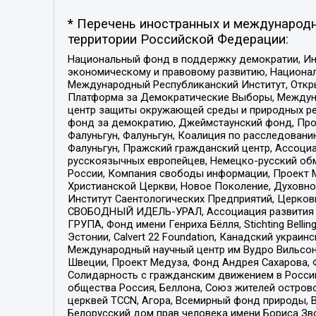
* Перечень иностранных и международн
территории Российской Федерации:
Национальный фонд в поддержку демократии, Ин
экономическому и правовому развитию, Национ
Международный Республиканский Институт, Откры
Платформа за Демократические Выборы, Междуна
центр защиты окружающей среды и природных ресу
фонд за демократию, Джеймстаунский фонд, Прож
Фалуньгун, Фалуньгун, Коалиция по расследован
Фалуньгун, Пражский гражданский центр, Ассоци
русскоязычных европейцев, Немецко-русский об
России, Компания свободы информации, Проект М
Христианской Церкви, Новое Поколение, Духовн
Институт Саентологических Предприятий, Церков
СВОБОДНЫЙ ИДЕЛЬ-УРАЛ, Ассоциация развития ж
ГРУПА, Фонд имени Генриха Бёлля, Stichting Bellin
Эстонии, Calvert 22 Foundation, Канадский укра
Международный научный центр им Вудро Вильсона
Швеции, Проект Медуза, Фонд Андрея Сахарова, Ф
Солидарность с гражданским движением в России 
общества Россия, Беллона, Союз жителей острово
церквей TCCN, Агора, Всемирный фонд природы, B
Белорусский дом прав человека имени Бориса Зво