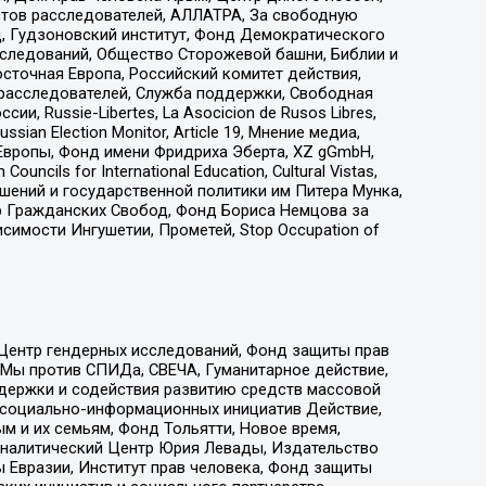
стов расследователей, АЛЛАТРА, За свободную
д, Гудзоновский институт, Фонд Демократического
сследований, Общество Сторожевой башни, Библии и
сточная Европа, Российский комитет действия,
-расследователей, Служба поддержки, Свободная
 Russie-Libertes, La Asocicion de Rusos Libres,
an Election Monitor, Article 19, Мнение медиа,
Европы, Фонд имени Фридриха Эберта, XZ gGmbH,
ls for International Education, Cultural Vistas,
ошений и государственной политики им Питера Мунка,
 Гражданских Свобод, Фонд Бориса Немцова за
имости Ингушетии, Прометей, Stop Occupation of
 Центр гендерных исследований, Фонд защиты прав
 Мы против СПИДа, СВЕЧА, Гуманитарное действие,
ддержки и содействия развитию средств массовой
р социально-информационных инициатив Действие,
 и их семьям, Фонд Тольятти, Новое время,
, Аналитический Центр Юрия Левады, Издательство
 Евразии, Институт прав человека, Фонд защиты