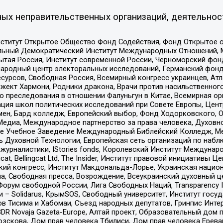
ых неправительственных организаций, деятельнос
ститут Открытое Общество Фонд Содействия, Фонд Открытое 
альный Демократический Институт Международных Отношений,
тая Россия, Институт современной России, Черноморский фонд
родный центр электоральных исследований, Германский фонд
рсов, Свободная Россия, Всемирный конгресс украинцев, Атла
ект Хармони, Родники дракона, Врачи против насильственного
ию преследования в отношении Фалуньгун в Китае, Всемирная о
ация школ политических исследований при Совете Европы, Цен
мен, Бард колледж, Европейский выбор, Фонд Ходорковского,
едиа, Международное партнерство за права человека, Духовно
ое Учебное Заведение Международный Библейский Колледж, М
ь Духовной Технологии, Европейская сеть организаций по наб
урналистики, IStories fonds, Королевский Институт Между
gcat, Bellingcat Ltd, The Insider, Институт правовой инициатив
инский конгресс, Институт Макдональда-Лорье, Украинская нац
, Свободная пресса, Возрождение, Всеукраинский духовный цен
орум свободной России, Лига Свободных Наций, Transparеncy I
– Solidarus, КрымSOS, Свободный университет, Институт госу
в Тисима и Хабомаи, Съезд народных депутатов, Гринпис Инте
DR Novaja Gazeta-Europe, Алтай проект, Образовательный дом 
зскова, Дом прав человека Тбилиси, Дом прав человека Ерева