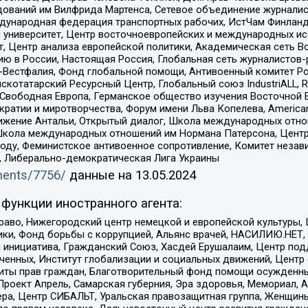
едований им Вилфрида Мартенса, Сетевое объединение журнали
Международная федерация транспортных рабочих, ИстЧам Финлан
й университет, Центр восточноевропейских и международных и
, Центр анализа европейской политики, Академическая сеть Во
ю в России, Настоящая Россия, Глобальная сеть журналистов
естфалия, Фонд глобальной помощи, Антивоенный комитет России,
татарский Ресурсный Центр, Глобальный союз IndustriALL, Russi
 Свободная Европа, Германское общество изучения Восточной 
и и миротворчества, Форум имени Льва Копелева, American Counci
ое движение Антальи, Открытый диалог, Школа международных отн
Школа международных отношений им Нормана Патерсона, Центр
ду, Феминистское антивоенное сопротивление, Комитет независ
а, Либерально-демократическая Лига Украины
uments/7756/
данные на
13.05.2024
функции иностранного агента:
раво, Нижегородский центр немецкой и европейской культуры,
тики, Фонд борьбы с коррупцией, Альянс врачей, НАСИЛИЮ.НЕТ,
я инициатива, Гражданский Союз, Хасдей Ерушалаим, Центр по
юченных, Институт глобализации и социальных движений, Цент
ты прав граждан, Благотворительный фонд помощи осужденным
а, Проект Апрель, Самарская губерния, Эра здоровья, Мемориал
ера, Центр СИБАЛЬТ, Уральская правозащитная группа, Женщины