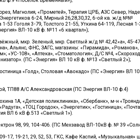
0 кВ ф.9 «Поселок Временный»);
Саморез, Магнолия, «Прометей», Терапия ЦРБ, АЗС Север, Над
Энергетиков 6-24, Мирный 26,28,30,32, 6-ой кв. ж/д №№
а 1-53 Гоголя 3-79, Толстого 21-55, Уткина 64-119, Лесная 1
нергия» ВЛ-10 кВ ф. №11 «6 квартал»);
 Таёжный, мкр. Зеленый, мкр. Светлый ж/д № 42,42«а», 45-47,
стена», Альянс, ФНС, ЗАГС, магазины: «Пирамида», «Романов»,
м»; «УС-108», «Аптека», «Стоматология»; Д/С №4, «Скороход
низатор». (ПС «Энергия» ВЛ 10 кВ ф. №13 «Светлый 2»);
, Гостиница «Голд», Столовая «Авокадо» (ПС «Энергия» ВЛ 10
жой, ТП88 А/С Александровская (ПС Энергия ВЛ-10 ф.4)
 Шохина 1А, «Детская поликлиника», «Сбербанк», м-н «Троянд
адуга», «ТОЦ Городок», «Энергетик»; «Гостиница»; «Почта
я ВЛ 6 кВ ф.513 «Светлый 1»).
лектрон 98, 99, 104-406. (ПС Мехзавод ВЛ-10кВ ф. № 39 «Со
09-17, 19-21, 29, 52, 53, ГКС, Кафе Каспий, «Музыкальная»