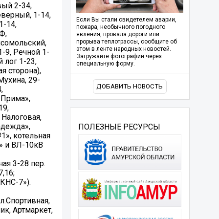
вый 2-34,
еверный, 1-14,
Если Вы стали свидетелем аварии,
1-14,
пожара, необычного погодного
Ф,
явления, провала дороги или
омсомольский,
прорыва теплотрассы, сообщите об
этом в ленте народных новостей.
-9, Речной 1-
Загружайте фотографии через
 лог 1-23,
специальную форму.
я сторона),
Мухина, 29-
ДОБАВИТЬ НОВОСТЬ
,
«Прима»,
19,
 Налоговая,
адежда»,
ПОЛЕЗНЫЕ РЕСУРСЫ
1», котельная
» и ВЛ-10кВ
ная 3-28 пер.
,16;
КНС-7»).
ул.Спортивная,
ик, Артмаркет,