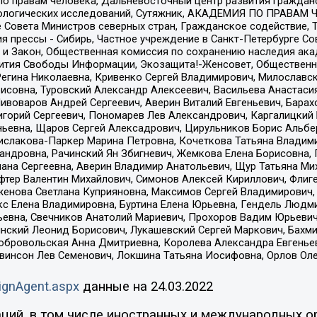
по правам человека, Дальневосточный центр развития гражданс
ологических исследований, Сутяжник, АКАДЕМИЯ ПО ПРАВАМ Ч
е Совета Министров северных стран, Гражданское содействие,
я прессы - Сибирь, Частное учреждение в Санкт-Петербурге С
 и Закон, Общественная комиссия по сохранению наследия ак
звития Свободы Информации, Экозащита!-Женсовет, Общественн
Регина Николаевна, Кривенко Сергей Владимирович, Милославс
совна, Туровский Александр Алексеевич, Васильева Анастасия
Пивоваров Андрей Сергеевич, Аверин Виталий Евгеньевич, Бара
горий Сергеевич, Пономарев Лев Александрович, Каргалицкий 
ньевна, Щаров Сергей Алексадрович, Цирульников Борис Альбер
ислакова-Паркер Марина Петровна, Кочеткова Татьяна Владими
сандровна, Рачинский Ян Збигневич, Жемкова Елена Борисовна,
лана Сергеевна, Аверин Владимир Анатольевич, Щур Татьяна М
фтер Валентин Михайлович, Симонов Алексей Кириллович, Флиг
женова Светлана Куприяновна, Максимов Сергей Владимирович, 
кс Елена Владимировна, Буртина Елена Юрьевна, Гендель Людм
евна, Свечников Анатолий Мариевич, Прохоров Вадим Юрьевич
инский Леонид Борисович, Лукашевский Сергей Маркович, Бахм
Добровольская Анна Дмитриевна, Королева Александра Евгенье
евинсон Лев Семенович, Локшина Татьяна Иосифовна, Орлов Ол
ignAgent.aspx
данные на
24.03.2022
ций, в том числе иностранных и международных ор