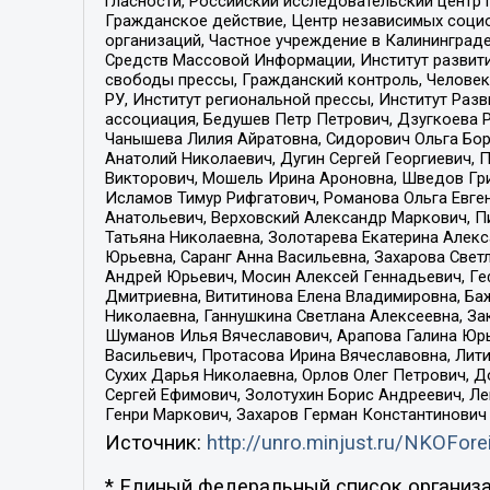
гласности, Российский исследовательский центр 
Гражданское действие, Центр независимых соци
организаций, Частное учреждение в Калининград
Средств Массовой Информации, Институт развити
свободы прессы, Гражданский контроль, Человек
РУ, Институт региональной прессы, Институт Ра
ассоциация, Бедушев Петр Петрович, Дзугкоева 
Чанышева Лилия Айратовна, Сидорович Ольга Бори
Анатолий Николаевич, Дугин Сергей Георгиевич, 
Викторович, Мошель Ирина Ароновна, Шведов Гри
Исламов Тимур Рифгатович, Романова Ольга Евге
Анатольевич, Верховский Александр Маркович, П
Татьяна Николаевна, Золотарева Екатерина Алек
Юрьевна, Саранг Анна Васильевна, Захарова Свет
Андрей Юрьевич, Мосин Алексей Геннадьевич, Ге
Дмитриевна, Вититинова Елена Владимировна, Ба
Николаевна, Ганнушкина Светлана Алексеевна, За
Шуманов Илья Вячеславович, Арапова Галина Юрь
Васильевич, Протасова Ирина Вячеславовна, Лит
Сухих Дарья Николаевна, Орлов Олег Петрович, 
Сергей Ефимович, Золотухин Борис Андреевич, Л
Генри Маркович, Захаров Герман Константинович
Источник:
http://unro.minjust.ru/NKOFore
* Единый федеральный список организа