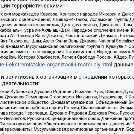
ции террористическими:
ил моджахедов Кавказа, Конгресс народов Ичкерии и Дагеста
ламского освобождения, Лашкар-И-Тайба, Исламская группа, Дв
ения исламского наследия, Дом двух святых, Джунд аш-Шам, 
жабха аль-Нусра ли-Ахль аш-Шам, Народное ополчение имени К.
ата Ат-Тавхида Валь-Джихад, Чистопольский Джамаат, Рохнам
ят Тахрир аш-Шам, Ахлю Сунна Валь Джамаа, National Socialism
ий джамаат, Мусульманская религиозная группа п. Кушкуль г. 
ртия исламского возрождения Таджикистана, Народная самооб
олодёжь Которая Улыбается, Легион Свобода России, Айдар, Р
ie-i-ekstremistskie-organizacii-i-materialy.html
данные
и религиозных организаций в отношении которых 
 деятельности:
земли Кубанской Духовно Родовой Державы Русь, Община Духо
 Духовная Семинария Староверов-Инглингов, Нурджулар, К Бо
листическое общество, Джамаат мувахидов, Объединенный Вил
иалистическая рабочая партия России, Славянский союз, Форма
ива города Череповца, Духовно-Родовая Держава Русь, Русск
-Инглингов, Русский общенациональный союз, Движение против
 Омская организация общественного политического движения Р
йзрахманисты, Мусульманская религиозная организация п. Бо