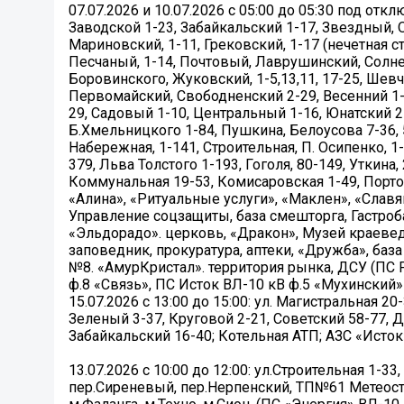
07.07.2026 и 10.07.2026 с 05:00 до 05:30 под о
Заводской 1-23, Забайкальский 1-17, Звездный, О
Мариновский, 1-11, Грековский, 1-17 (нечетная стор
Песчаный, 1-14, Почтовый, Лаврушинский, Солнеч
Боровинского, Жуковский, 1-5,13,11, 17-25, Шевч
Первомайский, Свободненский 2-29, Весенний 1-2
29, Садовый 1-10, Центральный 1-16, Юнатский 2-
Б.Хмельницкого 1-84, Пушкина, Белоусова 7-36, 5
Набережная, 1-141, Строительная, П. Осипенко, 1-1
379, Льва Толстого 1-193, Гоголя, 80-149, Уткина,
Коммунальная 19-53, Комисаровская 1-49, Портов
«Алина», «Ритуальные услуги», «Маклен», «Славя
Управление соцзащиты, база смешторга, Гастроба
«Эльдорадо». церковь, «Дракон», Музей краевед
заповедник, прокуратура, аптеки, «Дружба», баз
№8. «АмурКристал». территория рынка, ДСУ (ПС 
ф.8 «Связь», ПС Исток ВЛ-10 кВ ф.5 «Мухинский»
15.07.2026 с 13:00 до 15:00: ул. Магистральная 20-
Зеленый 3-37, Круговой 2-21, Советский 58-77, Д
Забайкальский 16-40; Котельная АТП; АЗС «Исто
13.07.2026 с 10:00 до 12:00: ул.Строительная 1-33
пер.Сиреневый, пер.Нерпенский, ТП№61 Метеостан