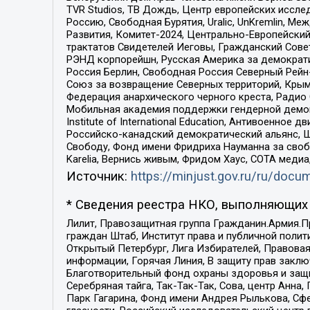
TVR Studios, ТВ Дождь, Центр европейских иссл
Россию, Свободная Бурятия, Uralic, UnKremlin, 
Развития, Комитет-2024, Центрально-Европейски
трактатов Свидетелей Иеговы, Гражданский Совет
РЭНД корпорейшн, Русская Америка за демократи
Россия Берлин, Свободная Россия Северный Рейн-В
Союз за возвращение Северных территорий, Крымско
Федерация анархического черного креста, Радио
Мобильная академия поддержки гендерной демократи
Institute of International Education, Антивоенн
Российско-канадский демократический альянс, 
Свободу, Фонд имени Фридриха Науманна за свобо
Karelia, Вернись живым, Фридом Хаус, СОТА меди
Источник:
https://minjust.gov.ru/ru/doc
* Сведения реестра НКО, выполняющих 
Лилит, Правозащитная группа Гражданин.Армия.П
граждан Штаб, Институт права и публичной поли
Открытый Петербург, Лига Избирателей, Правова
информации, Горячая Линия, В защиту прав закл
Благотворительный фонд охраны здоровья и защи
Серебряная тайга, Так-Так-Так, Сова, центр Анн
Парк Гагарина, Фонд имени Андрея Рылькова, Сф