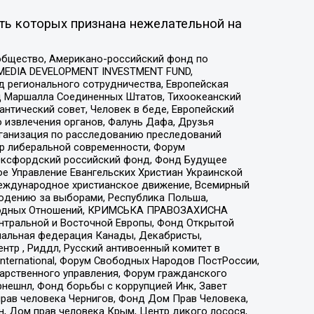
ть которых признана нежелательной на
общество, Американо-российский фонд по
 MEDIA DEVELOPMENT INVESTMENT FUND,
 регионального сотрудничества, Европейская
 Маршалла Соединенных Штатов, Тихоокеанский
нтический совет, Человек в беде, Европейский
 извлечения органов, Фалунь Дафа, Друзья
рганизация по расследованию преследований
тр либеральной современности, Форум
 Оксфордский российский фонд, Фонд Будущее
е Управление Евангельских Христиан Украинской
еждународное христианское движение, Всемирный
людению за выборами, Республика Польша,
народных Отношений, КРИМСЬКА ПРАВОЗАХИСНА
ы Центральной и Восточной Европы, Фонд Открытой
иональная федерация Канады, Декабристы,
тр , Риддл, Русский антивоенный комитет в
nternational, Форум Свободных Народов ПостРоссии,
дарственного управления, Форум гражданского
рнешнл, Фонд борьбы с коррупцией Инк, Завет
прав человека Чернигов, Фонд Дом Прав Человека,
н, Дом прав человека Крым, Центр дикого лосося,