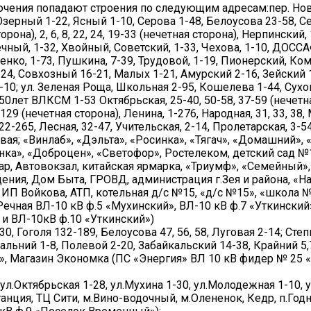
тключения попадают строения по следующим адресам:пер. Но
зерный 1-22, Ясный 1-10, Серова 1-48, Белоусова 23-58, С
она), 2, 6, 8, 22, 24, 19-33 (нечетная сторона), Нерпинский, 
ный, 1-32, Хвойный, Советский, 1-33, Чехова, 1-10, ДОССА
енко, 1-73, Пушкина, 7-39, Трудовой, 1-19, Пионерский, К
4, Совхозный 16-21, Малых 1-21, Амурский 2-16, Зейский 1
10; ул. Зеленая Роща, Школьная 2-95, Кошелева 1-44, Сухой
0лет ВЛКСМ 1-53 Октябрьская, 25-40, 50-58, 37-59 (нечетна
29 (нечетная сторона), Ленина, 1-276, Народная, 31, 33, 38, 
 22-265, Лесная, 32-47, Учительская, 2-14, Пролетарская, 3-54
ая; «Винлаб», «Дэльта», «Росинка», «Тягач», «Домашний», 
нка», «Доброцен», «Светофор», Ростелеком, детский сад №
р, Автовокзал, китайская ярмарка, «Триумф», «Семейный»,
ения, Дом Быта, ГРОВД, администрация г.Зея и района, «Н
а ИП Войкова, АТП, котельная д/с №15, «д/с №15», «школа №
Речная ВЛ-10 кВ ф.5 «Мухинский», ВЛ-10 кВ ф.7 «Уткинский
 и ВЛ-10кВ ф.10 «Уткинский»)
30, Гоголя 132-189, Белоусова 47, 56, 58, Луговая 2-14; Степ
альний 1-8, Полевой 2-20, Забайкальский 14-38, Крайний 5,7
к», Магазин Экономка (ПС «Энергия» ВЛ 10 кВ фидер № 25 «
, ул.Октябрьская 1-28, ул.Мухина 1-30, ул.Молодежная 1-10, 
ция, ТЦ Сити, м.Вино-водочный, м.Олененок, Кедр, п.Годн