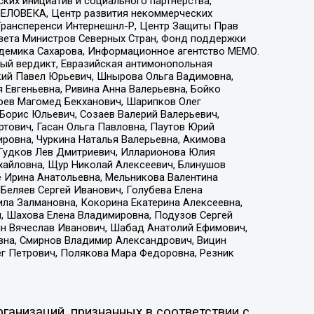
ких инициатив и социального партнерства,
ЕЛОВЕКА, Центр развития некоммерческих
 Трансперенси Интернешнл-Р, Центр Защиты Прав
овета Министров Северных Стран, Фонд поддержки
адемика Сахарова, Информационное агентство МЕМО.
ый вердикт, Евразийская антимонопольная
кий Павел Юрьевич, Шнырова Ольга Вадимовна,
 Евгеньевна, Ривина Анна Валерьевна, Бойко
хоев Магомед Бекханович, Шарипков Олег
Борис Юльевич, Созаев Валерий Валерьевич,
тович, Гасан Ольга Павловна, Паутов Юрий
ровна, Чуркина Наталья Валерьевна, Акимова
 Гудков Лев Дмитриевич, Илларионова Юлия
ихайловна, Щур Николай Алексеевич, Блинушов
е Ирина Анатольевна, Мельникова Валентина
Беляев Сергей Иванович, Голубева Елена
ила Залмановна, Кокорина Екатерина Алексеевна,
, Шахова Елена Владимировна, Подузов Сергей
ин Вячеслав Иванович, Шабад Анатолий Ефимович,
вна, Смирнов Владимир Александрович, Вицин
ег Петрович, Полякова Мара Федоровна, Резник
ганизаций, признанных в соответствии с